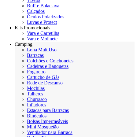
Viseira
Buff e Balaclava
Calçados
Óculos Polarizados
Luvas e Protect
Kits Promocionais
Vara e Carretilha
Vara e Molinete
Camping
Lona MultiUso
Barracas
Colchões e Colchonetes
Cadeiras e Banquetas
Fogareiro
Cartucho de Gás
Rede de Descanso
Mochilas
Talheres
Churrasco
Infladores
Estacas para Barracas
Binóculos
Bolsas Impermeáveis
Mini Mosquetão
Ventilador para Barraca