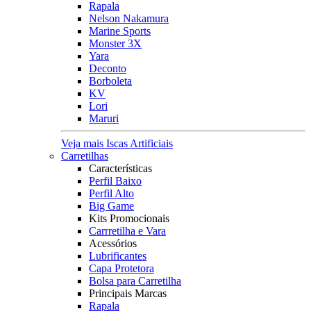
Rapala
Nelson Nakamura
Marine Sports
Monster 3X
Yara
Deconto
Borboleta
KV
Lori
Maruri
Veja mais Iscas Artificiais
Carretilhas
Características
Perfil Baixo
Perfil Alto
Big Game
Kits Promocionais
Carrretilha e Vara
Acessórios
Lubrificantes
Capa Protetora
Bolsa para Carretilha
Principais Marcas
Rapala