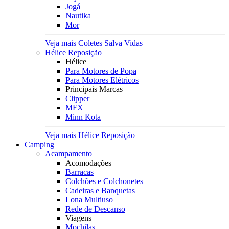
Jogá
Nautika
Mor
Veja mais Coletes Salva Vidas
Hélice Reposição
Hélice
Para Motores de Popa
Para Motores Elétricos
Principais Marcas
Clipper
MFX
Minn Kota
Veja mais Hélice Reposição
Camping
Acampamento
Acomodações
Barracas
Colchões e Colchonetes
Cadeiras e Banquetas
Lona Multiuso
Rede de Descanso
Viagens
Mochilas