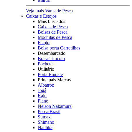
Maruri
Veja mais Varas de Pesca
Caixas e Estojos
Mais buscados
Caixas de Pesca
Bolsas de Pesca
Mochilas de Pesca
Estojo
Bolsa porta Carretilhas
Desembarcado
Bolsa Tiracolo
Pochete
Utilitário
Porta Empate
Principais Marcas
Albatroz
Jogá
Raju
Plano
Nelson Nakamura
Pesca Brasil
Sumax
Shimano
Nautika