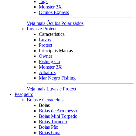
Jogá
Monster 3X
Óculos Express
Veja mais Óculos Polarizados
Luvas e Protect
Característica
Luvas
Protect
Principais Marcas
Owner
Fishing Co
Monster 3X
Albatroz
Mar Negro Fishing
Veja mais Luvas e Protect
Pesqueiro
Boias e Cevadeiras
Boias
Boias de Arremesso
Boias Mini Torpedo
Boias Torpedo
Boias Pão
Boias Guia