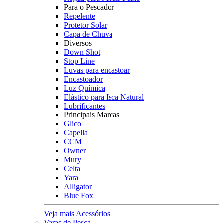
Para o Pescador
Repelente
Protetor Solar
Capa de Chuva
Diversos
Down Shot
Stop Line
Luvas para encastoar
Encastoador
Luz Química
Elástico para Isca Natural
Lubrificantes
Principais Marcas
Glico
Capella
CCM
Owner
Mury
Celta
Yara
Alligator
Blue Fox
Veja mais Acessórios
Varas de Pesca