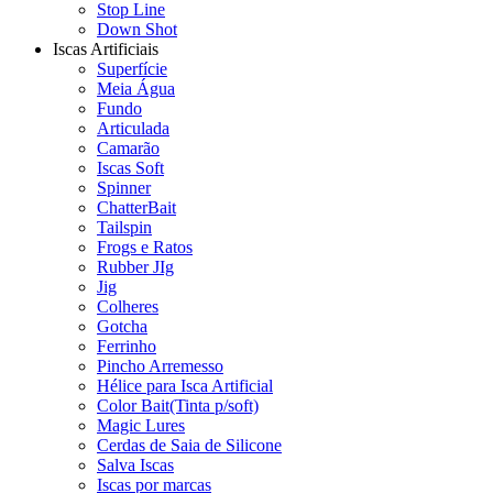
Stop Line
Down Shot
Iscas Artificiais
Superfície
Meia Água
Fundo
Articulada
Camarão
Iscas Soft
Spinner
ChatterBait
Tailspin
Frogs e Ratos
Rubber JIg
Jig
Colheres
Gotcha
Ferrinho
Pincho Arremesso
Hélice para Isca Artificial
Color Bait(Tinta p/soft)
Magic Lures
Cerdas de Saia de Silicone
Salva Iscas
Iscas por marcas