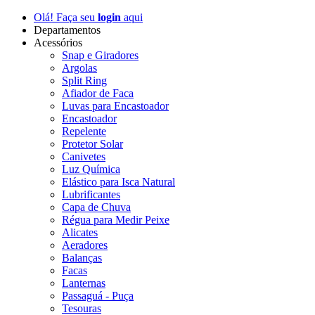
Olá! Faça seu
login
aqui
Departamentos
Acessórios
Snap e Giradores
Argolas
Split Ring
Afiador de Faca
Luvas para Encastoador
Encastoador
Repelente
Protetor Solar
Canivetes
Luz Química
Elástico para Isca Natural
Lubrificantes
Capa de Chuva
Régua para Medir Peixe
Alicates
Aeradores
Balanças
Facas
Lanternas
Passaguá - Puça
Tesouras