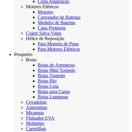
Cinta Amarração
Motores Elétricos
Motores
Carregador de Baterias
Medidor de Baterias
Capa Protetora
Colete Salva Vidas
Hélice de Reposição
Para Motores de Popa
Para Motores Elétricos
Pesqueiro
Boias
Boias de Arremesso
Boias Mini Torpedo
Boias Torpedo
Boias Pão
Boias Guia
Boias para Carpa
Boias Luminosa
Cevadeiras
Anteninhas
Miçangas
Flutuador EVA
Molinetes
Carretilhas