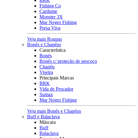
BRK
Fishing Co
Cardume
Monster 3X
Mar Negro Fishing
Presa Viva
Veja mais Roupas
Bonés e Chapéus
Característica
Bonés
Bonés c/ proteção de pescoço
Chapéu
Viseira
Principais Marcas
BRK
Vida de Pescador
Sumax
Mar Negro Fishing
Veja mais Bonés e Chapéus
Buff e Balaclava
Máscara
Buff
Balaclava