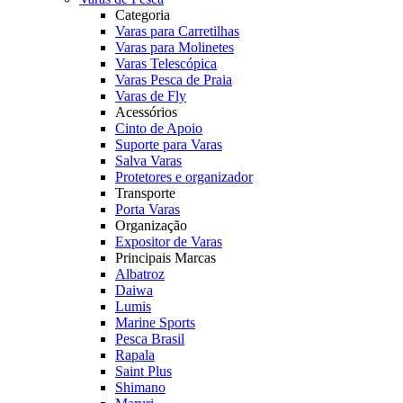
Categoria
Varas para Carretilhas
Varas para Molinetes
Varas Telescópica
Varas Pesca de Praia
Varas de Fly
Acessórios
Cinto de Apoio
Suporte para Varas
Salva Varas
Protetores e organizador
Transporte
Porta Varas
Organização
Expositor de Varas
Principais Marcas
Albatroz
Daiwa
Lumis
Marine Sports
Pesca Brasil
Rapala
Saint Plus
Shimano