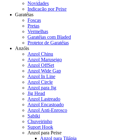
Novidades
Indicação por Peixe
Garatéias
Foscas
Pretas
Vermelhas
Garatéias com Bladed
Protetor de Garatéias
Anzóis
Anzol Chinu
Anzol Maruseigo
Anzol OffSet
Anzol Wide Gap
Anzol In Line
Anzol Circle
Anzol para Jig
Jig Head
Anzol Lastreado
Anzol Encastoado
Anzol Anti-Enrosco
Sabiki
Chuveirinho
Suport Hook
Anzol para Peixe
Anzol para Tilápia