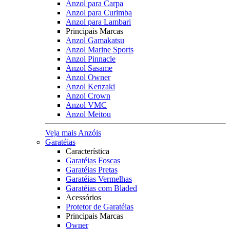
Anzol para Carpa
Anzol para Curimba
Anzol para Lambari
Principais Marcas
Anzol Gamakatsu
Anzol Marine Sports
Anzol Pinnacle
Anzol Sasame
Anzol Owner
Anzol Kenzaki
Anzol Crown
Anzol VMC
Anzol Meitou
Veja mais Anzóis
Garatéias
Característica
Garatéias Foscas
Garatéias Pretas
Garatéias Vermelhas
Garatéias com Bladed
Acessórios
Protetor de Garatéias
Principais Marcas
Owner