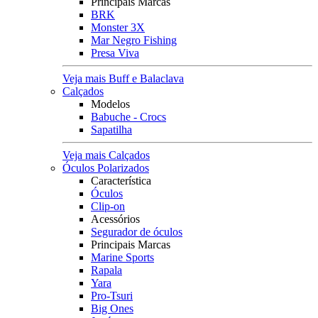
Principais Marcas
BRK
Monster 3X
Mar Negro Fishing
Presa Viva
Veja mais Buff e Balaclava
Calçados
Modelos
Babuche - Crocs
Sapatilha
Veja mais Calçados
Óculos Polarizados
Característica
Óculos
Clip-on
Acessórios
Segurador de óculos
Principais Marcas
Marine Sports
Rapala
Yara
Pro-Tsuri
Big Ones