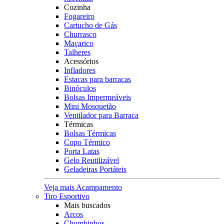
Cozinha
Fogareiro
Cartucho de Gás
Churrasco
Maçarico
Talheres
Acessórios
Infladores
Estacas para barracas
Binóculos
Bolsas Impermeáveis
Mini Mosquetão
Ventilador para Barraca
Térmicas
Bolsas Térmicas
Copo Térmico
Porta Latas
Gelo Reutilizável
Geladeiras Portáteis
Veja mais Acampamento
Tiro Esportivo
Mais buscados
Arcos
Chumbinhos