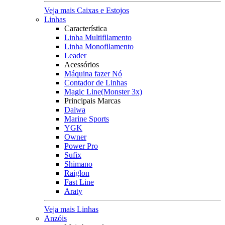
Veja mais Caixas e Estojos
Linhas
Característica
Linha Multifilamento
Linha Monofilamento
Leader
Acessórios
Máquina fazer Nó
Contador de Linhas
Magic Line(Monster 3x)
Principais Marcas
Daiwa
Marine Sports
YGK
Owner
Power Pro
Sufix
Shimano
Raiglon
Fast Line
Araty
Veja mais Linhas
Anzóis