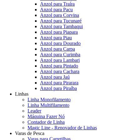
Anzol para Traíra
Anzol para Pacu
Anzol para Corvina
Anzol para Tucunaré
Anzol para Tambaqui
Anzol para Piapara
Anzol para Piau
Anzol para Dourado
Anzol para Carpa
Anzol para Curimba
Anzol para Lambari
Anzol para Pintado
Anzol para Cachara
Anzol para Jaú
Anzol para Pirarara
Anzol para Piraíba
Linhas
Linha Monofilamento
Linha Multifilamento
Leader
Máquina Fazer Nó
Contador de Linha
Magic Line - Renovador de Linhas
Varas de Pesca
Varas para Carretilhas