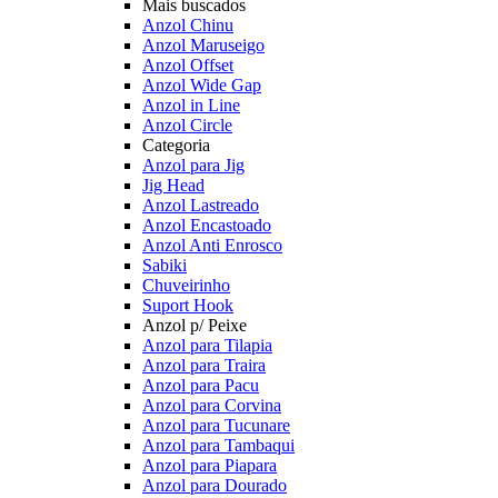
Mais buscados
Anzol Chinu
Anzol Maruseigo
Anzol Offset
Anzol Wide Gap
Anzol in Line
Anzol Circle
Categoria
Anzol para Jig
Jig Head
Anzol Lastreado
Anzol Encastoado
Anzol Anti Enrosco
Sabiki
Chuveirinho
Suport Hook
Anzol p/ Peixe
Anzol para Tilapia
Anzol para Traira
Anzol para Pacu
Anzol para Corvina
Anzol para Tucunare
Anzol para Tambaqui
Anzol para Piapara
Anzol para Dourado