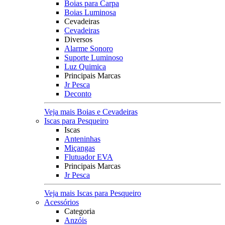
Boias para Carpa
Boias Luminosa
Cevadeiras
Cevadeiras
Diversos
Alarme Sonoro
Suporte Luminoso
Luz Quimica
Principais Marcas
Jr Pesca
Deconto
Veja mais Boias e Cevadeiras
Iscas para Pesqueiro
Iscas
Anteninhas
Miçangas
Flutuador EVA
Principais Marcas
Jr Pesca
Veja mais Iscas para Pesqueiro
Acessórios
Categoria
Anzóis