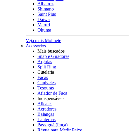
Albatroz
Shimano
Saint Plus
Daiwa
Maruri
Okuma
Veja mais Molinete
Acessórios
Mais buscados
Snap e Giradores
Argolas
Split Ring
Cutelaria
Facas
Canivetes
Tesouras
Afiador de Faca
Indispensáveis
Alicates
Aeradores
Balanças
Lanternas
Passaguá (Puça)
Régua para Medir Peixe