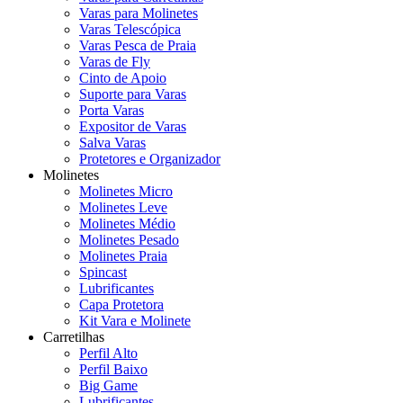
Varas para Molinetes
Varas Telescópica
Varas Pesca de Praia
Varas de Fly
Cinto de Apoio
Suporte para Varas
Porta Varas
Expositor de Varas
Salva Varas
Protetores e Organizador
Molinetes
Molinetes Micro
Molinetes Leve
Molinetes Médio
Molinetes Pesado
Molinetes Praia
Spincast
Lubrificantes
Capa Protetora
Kit Vara e Molinete
Carretilhas
Perfil Alto
Perfil Baixo
Big Game
Lubrificantes