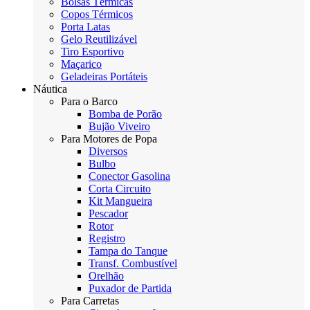
Bolsas Térmicas
Copos Térmicos
Porta Latas
Gelo Reutilizável
Tiro Esportivo
Maçarico
Geladeiras Portáteis
Náutica
Para o Barco
Bomba de Porão
Bujão Viveiro
Para Motores de Popa
Diversos
Bulbo
Conector Gasolina
Corta Circuito
Kit Mangueira
Pescador
Rotor
Registro
Tampa do Tanque
Transf. Combustível
Orelhão
Puxador de Partida
Para Carretas