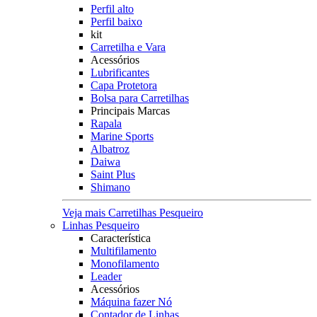
Perfil alto
Perfil baixo
kit
Carretilha e Vara
Acessórios
Lubrificantes
Capa Protetora
Bolsa para Carretilhas
Principais Marcas
Rapala
Marine Sports
Albatroz
Daiwa
Saint Plus
Shimano
Veja mais Carretilhas Pesqueiro
Linhas Pesqueiro
Característica
Multifilamento
Monofilamento
Leader
Acessórios
Máquina fazer Nó
Contador de Linhas