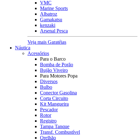
VMC
Marine Sports
Albatroz
Gamakatsu
kenzaki
Arsenal Pesca
Veja mais Garatéias
Náutica
Acessórios
Para o Barco
Bomba de Porão
Bujão Viveiro
Para Motores Popa
Diversos
Bulbo
Conector Gasolina
Corta Circuito
Kit Mangueira
Pescador
Rotor
Registro
Tampa Tanque
Transf. Combustível
Orelhão