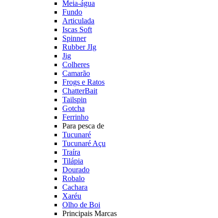
Meia-água
Fundo
Articulada
Iscas Soft
Spinner
Rubber JIg
Jig
Colheres
Camarão
Frogs e Ratos
ChatterBait
Tailspin
Gotcha
Ferrinho
Para pesca de
Tucunaré
Tucunaré Açu
Traíra
Tilápia
Dourado
Robalo
Cachara
Xaréu
Olho de Boi
Principais Marcas