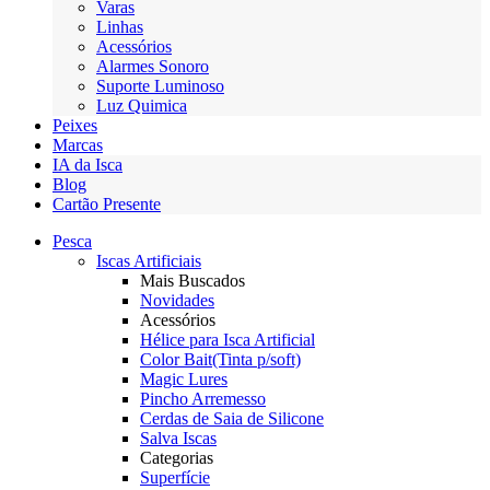
Varas
Linhas
Acessórios
Alarmes Sonoro
Suporte Luminoso
Luz Quimica
Peixes
Marcas
IA da Isca
Blog
Cartão Presente
Pesca
Iscas Artificiais
Mais Buscados
Novidades
Acessórios
Hélice para Isca Artificial
Color Bait(Tinta p/soft)
Magic Lures
Pincho Arremesso
Cerdas de Saia de Silicone
Salva Iscas
Categorias
Superfície