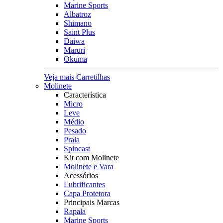
Marine Sports
Albatroz
Shimano
Saint Plus
Daiwa
Maruri
Okuma
Veja mais Carretilhas
Molinete
Característica
Micro
Leve
Médio
Pesado
Praia
Spincast
Kit com Molinete
Molinete e Vara
Acessórios
Lubrificantes
Capa Protetora
Principais Marcas
Rapala
Marine Sports