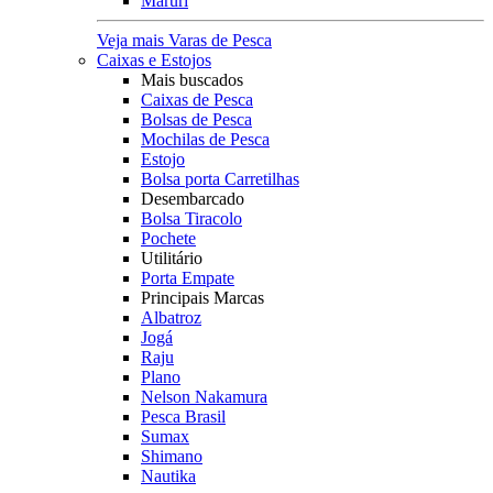
Maruri
Veja mais Varas de Pesca
Caixas e Estojos
Mais buscados
Caixas de Pesca
Bolsas de Pesca
Mochilas de Pesca
Estojo
Bolsa porta Carretilhas
Desembarcado
Bolsa Tiracolo
Pochete
Utilitário
Porta Empate
Principais Marcas
Albatroz
Jogá
Raju
Plano
Nelson Nakamura
Pesca Brasil
Sumax
Shimano
Nautika