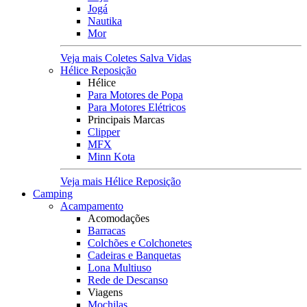
Jogá
Nautika
Mor
Veja mais Coletes Salva Vidas
Hélice Reposição
Hélice
Para Motores de Popa
Para Motores Elétricos
Principais Marcas
Clipper
MFX
Minn Kota
Veja mais Hélice Reposição
Camping
Acampamento
Acomodações
Barracas
Colchões e Colchonetes
Cadeiras e Banquetas
Lona Multiuso
Rede de Descanso
Viagens
Mochilas