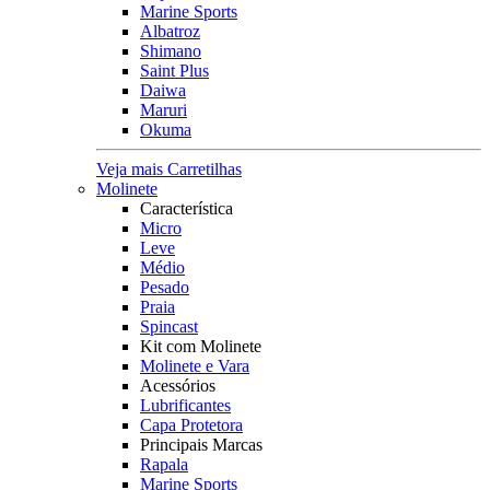
Marine Sports
Albatroz
Shimano
Saint Plus
Daiwa
Maruri
Okuma
Veja mais Carretilhas
Molinete
Característica
Micro
Leve
Médio
Pesado
Praia
Spincast
Kit com Molinete
Molinete e Vara
Acessórios
Lubrificantes
Capa Protetora
Principais Marcas
Rapala
Marine Sports