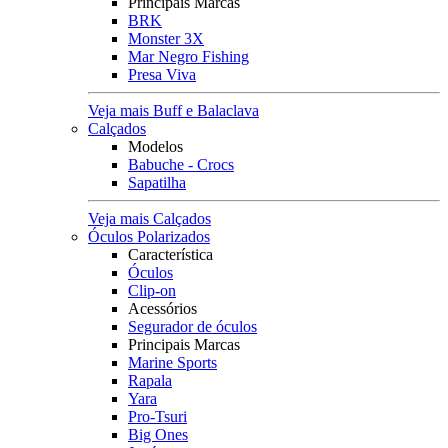
Principais Marcas
BRK
Monster 3X
Mar Negro Fishing
Presa Viva
Veja mais Buff e Balaclava
Calçados
Modelos
Babuche - Crocs
Sapatilha
Veja mais Calçados
Óculos Polarizados
Característica
Óculos
Clip-on
Acessórios
Segurador de óculos
Principais Marcas
Marine Sports
Rapala
Yara
Pro-Tsuri
Big Ones