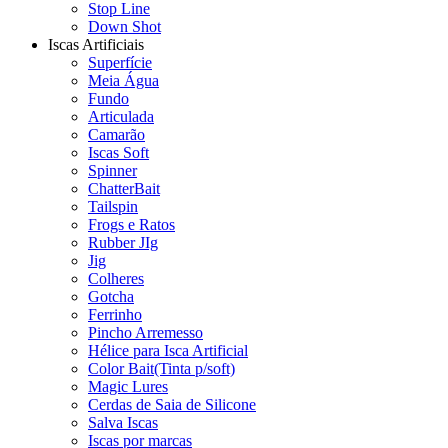
Stop Line
Down Shot
Iscas Artificiais
Superfície
Meia Água
Fundo
Articulada
Camarão
Iscas Soft
Spinner
ChatterBait
Tailspin
Frogs e Ratos
Rubber JIg
Jig
Colheres
Gotcha
Ferrinho
Pincho Arremesso
Hélice para Isca Artificial
Color Bait(Tinta p/soft)
Magic Lures
Cerdas de Saia de Silicone
Salva Iscas
Iscas por marcas