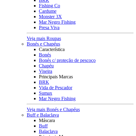
BRK
Fishing Co
Cardume
Monster 3X
Mar Negro Fishing
Presa Viva
Veja mais Roupas
Bonés e Chapéus
Característica
Bonés
Bonés c/ proteção de pescoço
Chapéu
Viseira
Principais Marcas
BRK
Vida de Pescador
Sumax
Mar Negro Fishing
Veja mais Bonés e Chapéus
Buff e Balaclava
Máscara
Buff
Balaclava