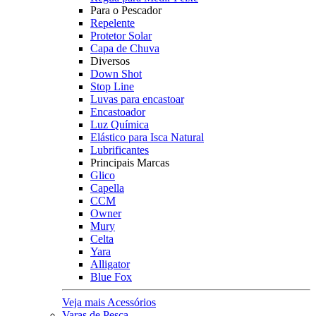
Para o Pescador
Repelente
Protetor Solar
Capa de Chuva
Diversos
Down Shot
Stop Line
Luvas para encastoar
Encastoador
Luz Química
Elástico para Isca Natural
Lubrificantes
Principais Marcas
Glico
Capella
CCM
Owner
Mury
Celta
Yara
Alligator
Blue Fox
Veja mais Acessórios
Varas de Pesca