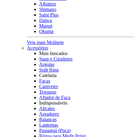
Albatroz
Shimano
Saint Plus
Daiwa
Maruri
Okuma
Veja mais Molinete
Acessórios
Mais buscados
Snap e Giradores
Argolas
Split Ring
Cutelaria
Facas
Canivetes
Tesouras
Afiador de Faca
Indispensáveis
Alicates
Aeradores
Balanças
Lanternas
Passaguá (Puça)
Régua para Medir Peixe