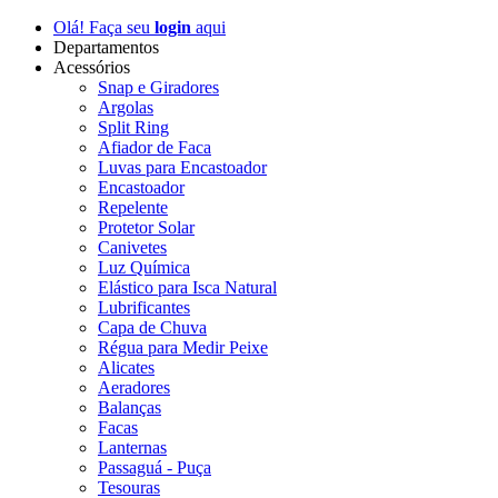
Olá! Faça seu
login
aqui
Departamentos
Acessórios
Snap e Giradores
Argolas
Split Ring
Afiador de Faca
Luvas para Encastoador
Encastoador
Repelente
Protetor Solar
Canivetes
Luz Química
Elástico para Isca Natural
Lubrificantes
Capa de Chuva
Régua para Medir Peixe
Alicates
Aeradores
Balanças
Facas
Lanternas
Passaguá - Puça
Tesouras