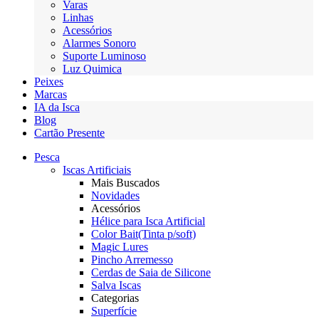
Varas
Linhas
Acessórios
Alarmes Sonoro
Suporte Luminoso
Luz Quimica
Peixes
Marcas
IA da Isca
Blog
Cartão Presente
Pesca
Iscas Artificiais
Mais Buscados
Novidades
Acessórios
Hélice para Isca Artificial
Color Bait(Tinta p/soft)
Magic Lures
Pincho Arremesso
Cerdas de Saia de Silicone
Salva Iscas
Categorias
Superfície