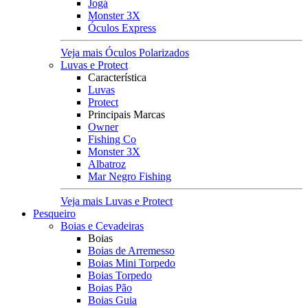
Jogá
Monster 3X
Óculos Express
Veja mais Óculos Polarizados
Luvas e Protect
Característica
Luvas
Protect
Principais Marcas
Owner
Fishing Co
Monster 3X
Albatroz
Mar Negro Fishing
Veja mais Luvas e Protect
Pesqueiro
Boias e Cevadeiras
Boias
Boias de Arremesso
Boias Mini Torpedo
Boias Torpedo
Boias Pão
Boias Guia