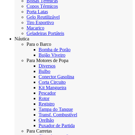
Bolsas Térmicas
Copos Térmicos
Porta Latas
Gelo Reutilizável
Tiro Esportivo
Maçarico
Geladeiras Portáteis
Náutica
Para o Barco
Bomba de Porão
Bujão Viveiro
Para Motores de Popa
Diversos
Bulbo
Conector Gasolina
Corta Circuito
Kit Mangueira
Pescador
Rotor
Registro
Tampa do Tanque
Transf. Combustível
Orelhão
Puxador de Partida
Para Carretas