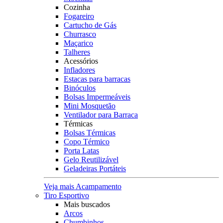
Cozinha
Fogareiro
Cartucho de Gás
Churrasco
Maçarico
Talheres
Acessórios
Infladores
Estacas para barracas
Binóculos
Bolsas Impermeáveis
Mini Mosquetão
Ventilador para Barraca
Térmicas
Bolsas Térmicas
Copo Térmico
Porta Latas
Gelo Reutilizável
Geladeiras Portáteis
Veja mais Acampamento
Tiro Esportivo
Mais buscados
Arcos
Chumbinhos