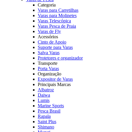
Categoria
Varas para Carretilhas
Varas para Molinetes
Varas Telescópica
Varas Pesca de Praia
Varas de Fly
Acessórios
Cinto de Apoio
Suporte para Varas
Salva Varas
Protetores e organizador
Transporte
Porta Varas
Organização
Expositor de Varas
Principais Marcas
Albatroz
Daiwa
Lumis
Marine Sports
Pesca Brasil
Rapala
Saint Plus
Shimano