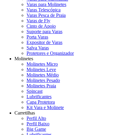
Varas para Molinetes
Varas Telescópica
Varas Pesca de Praia
Varas de Fly
Cinto de Apoio
Suporte para Varas
Porta Varas
Expositor de Varas
Salva Varas
Protetores e Organizador
Molinetes
Molinetes Micro
Molinetes Leve
Molinetes Médio
Molinetes Pesado
Molinetes Praia
Spincast
Lubrificantes
Capa Protetora
Kit Vara e Molinete
Carretilhas
Perfil Alto
Perfil Baixo
Big Game
Lubrificantes