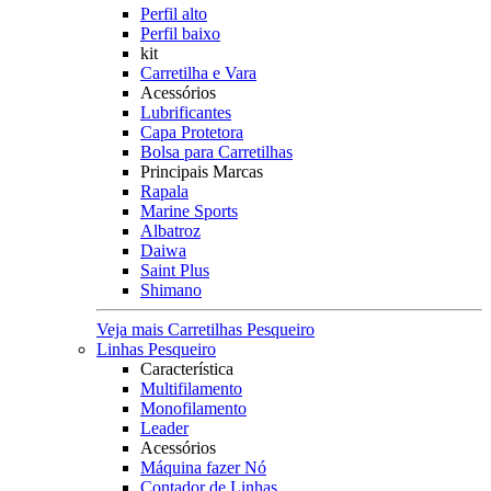
Perfil alto
Perfil baixo
kit
Carretilha e Vara
Acessórios
Lubrificantes
Capa Protetora
Bolsa para Carretilhas
Principais Marcas
Rapala
Marine Sports
Albatroz
Daiwa
Saint Plus
Shimano
Veja mais Carretilhas Pesqueiro
Linhas Pesqueiro
Característica
Multifilamento
Monofilamento
Leader
Acessórios
Máquina fazer Nó
Contador de Linhas