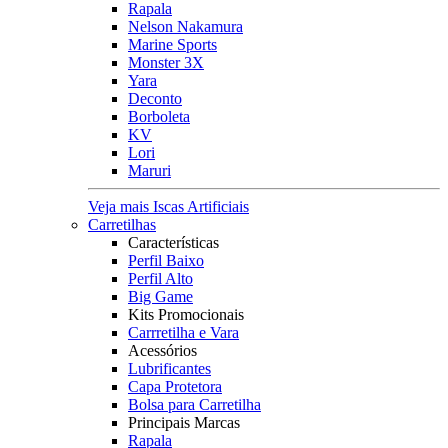
Rapala
Nelson Nakamura
Marine Sports
Monster 3X
Yara
Deconto
Borboleta
KV
Lori
Maruri
Veja mais Iscas Artificiais
Carretilhas
Características
Perfil Baixo
Perfil Alto
Big Game
Kits Promocionais
Carrretilha e Vara
Acessórios
Lubrificantes
Capa Protetora
Bolsa para Carretilha
Principais Marcas
Rapala