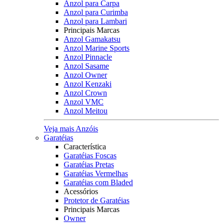
Anzol para Carpa
Anzol para Curimba
Anzol para Lambari
Principais Marcas
Anzol Gamakatsu
Anzol Marine Sports
Anzol Pinnacle
Anzol Sasame
Anzol Owner
Anzol Kenzaki
Anzol Crown
Anzol VMC
Anzol Meitou
Veja mais Anzóis
Garatéias
Característica
Garatéias Foscas
Garatéias Pretas
Garatéias Vermelhas
Garatéias com Bladed
Acessórios
Protetor de Garatéias
Principais Marcas
Owner