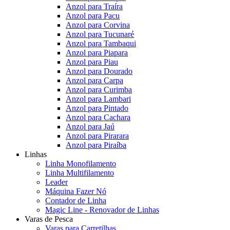
Anzol para Traíra
Anzol para Pacu
Anzol para Corvina
Anzol para Tucunaré
Anzol para Tambaqui
Anzol para Piapara
Anzol para Piau
Anzol para Dourado
Anzol para Carpa
Anzol para Curimba
Anzol para Lambari
Anzol para Pintado
Anzol para Cachara
Anzol para Jaú
Anzol para Pirarara
Anzol para Piraíba
Linhas
Linha Monofilamento
Linha Multifilamento
Leader
Máquina Fazer Nó
Contador de Linha
Magic Line - Renovador de Linhas
Varas de Pesca
Varas para Carretilhas