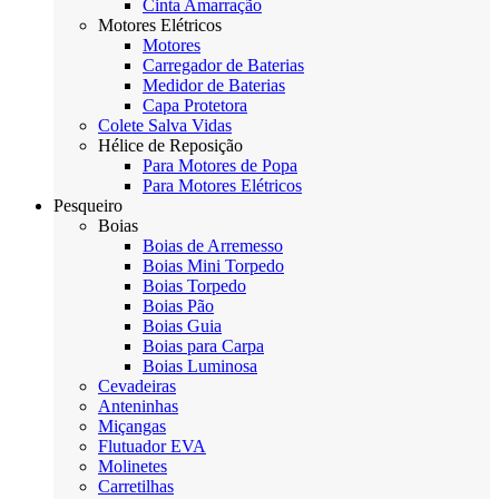
Cinta Amarração
Motores Elétricos
Motores
Carregador de Baterias
Medidor de Baterias
Capa Protetora
Colete Salva Vidas
Hélice de Reposição
Para Motores de Popa
Para Motores Elétricos
Pesqueiro
Boias
Boias de Arremesso
Boias Mini Torpedo
Boias Torpedo
Boias Pão
Boias Guia
Boias para Carpa
Boias Luminosa
Cevadeiras
Anteninhas
Miçangas
Flutuador EVA
Molinetes
Carretilhas