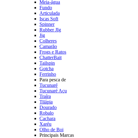
Meia-água
Fundo
Articulada
Iscas Soft
Spinner
Rubber JIg
Jig
Colheres
Camarão
Frogs e Ratos
ChatterBait
Tailspin
Gotcha
Ferrinho
Para pesca de
Tucunaré
Tucunaré Açu
Traíra
Tilápia
Dourado
Robalo
Cachara
Xaréu
Olho de Boi
Principais Marcas