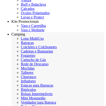
Viseira
Buff e Balaclava
Calçados
Óculos Polarizados
Luvas e Protect
Kits Promocionais
Vara e Carretilha
Vara e Molinete
Camping
Lona MultiUso
Barracas
Colchões e Colchonetes
Cadeiras e Banquetas
Fogareiro
Cartucho de Gás
Rede de Descanso
Mochilas
Talheres
Churrasco
Infladores
Estacas para Barracas
Binóculos
Bolsas Impermeáveis
Mini Mosquetão
Ventilador para Barraca