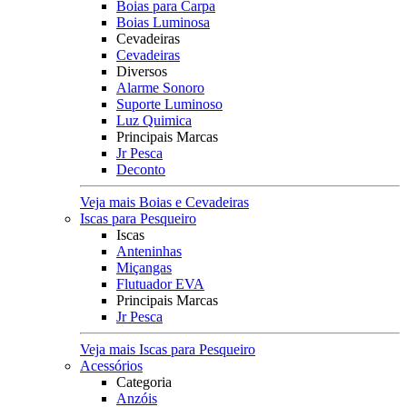
Boias para Carpa
Boias Luminosa
Cevadeiras
Cevadeiras
Diversos
Alarme Sonoro
Suporte Luminoso
Luz Quimica
Principais Marcas
Jr Pesca
Deconto
Veja mais Boias e Cevadeiras
Iscas para Pesqueiro
Iscas
Anteninhas
Miçangas
Flutuador EVA
Principais Marcas
Jr Pesca
Veja mais Iscas para Pesqueiro
Acessórios
Categoria
Anzóis