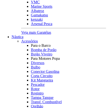
VMC
Marine Sports
Albatroz
Gamakatsu
kenzaki
Arsenal Pesca
Veja mais Garatéias
Náutica
Acessórios
Para o Barco
Bomba de Porão
Bujão Viveiro
Para Motores Popa
Diversos
Bulbo
Conector Gasolina
Corta Circuito
Kit Mangueira
Pescador
Rotor
Registro
Tampa Tanque
Transf. Combustível
Orelhão