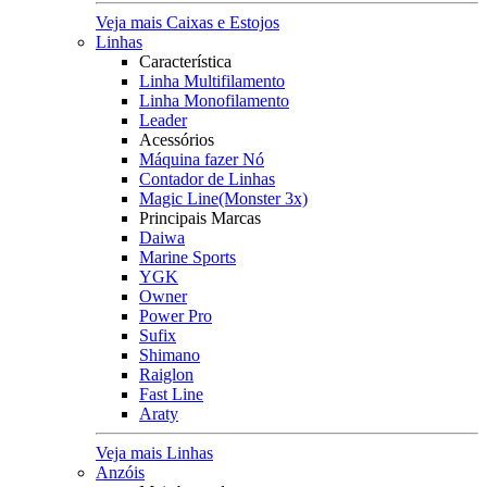
Veja mais Caixas e Estojos
Linhas
Característica
Linha Multifilamento
Linha Monofilamento
Leader
Acessórios
Máquina fazer Nó
Contador de Linhas
Magic Line(Monster 3x)
Principais Marcas
Daiwa
Marine Sports
YGK
Owner
Power Pro
Sufix
Shimano
Raiglon
Fast Line
Araty
Veja mais Linhas
Anzóis