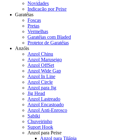
Novidades
Indicação por Peixe
Garatéias
Foscas
Pretas
Vermelhas
Garatéias com Bladed
Protetor de Garatéias
Anzóis
Anzol Chinu
Anzol Maruseigo
Anzol OffSet
Anzol Wide Gap
Anzol In Line
Anzol Circle
Anzol para Jig
Jig Head
Anzol Lastreado
Anzol Encastoado
Anzol Anti-Enrosco
Sabiki
Chuveirinho
Suport Hook
Anzol para Peixe
Anzol para Tilápia