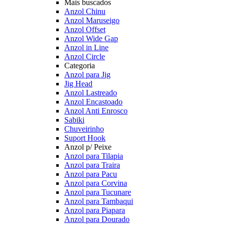
Mais buscados
Anzol Chinu
Anzol Maruseigo
Anzol Offset
Anzol Wide Gap
Anzol in Line
Anzol Circle
Categoria
Anzol para Jig
Jig Head
Anzol Lastreado
Anzol Encastoado
Anzol Anti Enrosco
Sabiki
Chuveirinho
Suport Hook
Anzol p/ Peixe
Anzol para Tilapia
Anzol para Traira
Anzol para Pacu
Anzol para Corvina
Anzol para Tucunare
Anzol para Tambaqui
Anzol para Piapara
Anzol para Dourado