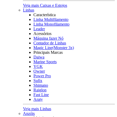
Veja mais Caixas e Estojos
Linhas
Característica
Linha Multifilamento
Linha Monofilamento
Leader
Acessórios
Máquina fazer Nó
Contador de Linhas
Magic Line(Monster 3x)
Principais Marcas
Daiwa
Marine Sports
YGK
Owner
Power Pro
Sufix
Shimano
Raiglon
Fast Line
Araty
Veja mais Linhas
Anzóis