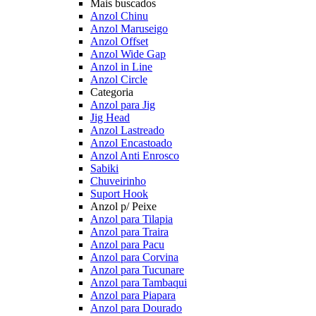
Mais buscados
Anzol Chinu
Anzol Maruseigo
Anzol Offset
Anzol Wide Gap
Anzol in Line
Anzol Circle
Categoria
Anzol para Jig
Jig Head
Anzol Lastreado
Anzol Encastoado
Anzol Anti Enrosco
Sabiki
Chuveirinho
Suport Hook
Anzol p/ Peixe
Anzol para Tilapia
Anzol para Traira
Anzol para Pacu
Anzol para Corvina
Anzol para Tucunare
Anzol para Tambaqui
Anzol para Piapara
Anzol para Dourado