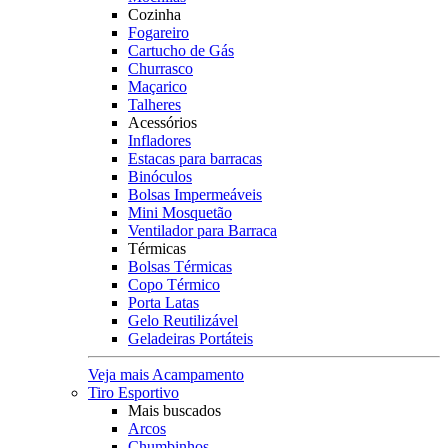
Cozinha
Fogareiro
Cartucho de Gás
Churrasco
Maçarico
Talheres
Acessórios
Infladores
Estacas para barracas
Binóculos
Bolsas Impermeáveis
Mini Mosquetão
Ventilador para Barraca
Térmicas
Bolsas Térmicas
Copo Térmico
Porta Latas
Gelo Reutilizável
Geladeiras Portáteis
Veja mais Acampamento
Tiro Esportivo
Mais buscados
Arcos
Chumbinhos