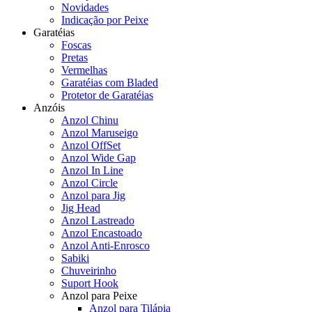
Novidades
Indicação por Peixe
Garatéias
Foscas
Pretas
Vermelhas
Garatéias com Bladed
Protetor de Garatéias
Anzóis
Anzol Chinu
Anzol Maruseigo
Anzol OffSet
Anzol Wide Gap
Anzol In Line
Anzol Circle
Anzol para Jig
Jig Head
Anzol Lastreado
Anzol Encastoado
Anzol Anti-Enrosco
Sabiki
Chuveirinho
Suport Hook
Anzol para Peixe
Anzol para Tilápia