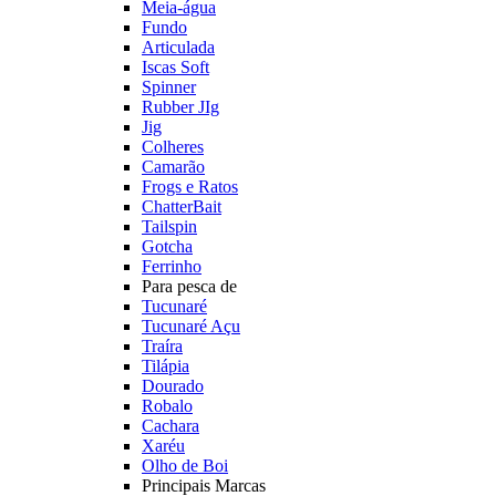
Meia-água
Fundo
Articulada
Iscas Soft
Spinner
Rubber JIg
Jig
Colheres
Camarão
Frogs e Ratos
ChatterBait
Tailspin
Gotcha
Ferrinho
Para pesca de
Tucunaré
Tucunaré Açu
Traíra
Tilápia
Dourado
Robalo
Cachara
Xaréu
Olho de Boi
Principais Marcas