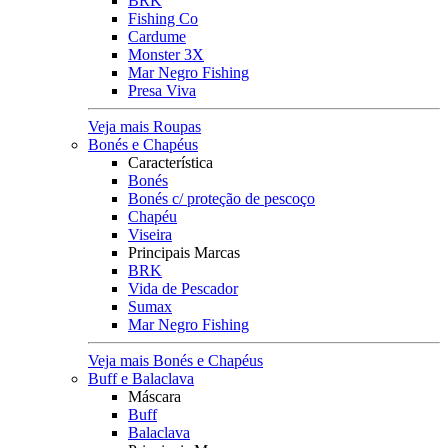
BRK
Fishing Co
Cardume
Monster 3X
Mar Negro Fishing
Presa Viva
Veja mais Roupas
Bonés e Chapéus
Característica
Bonés
Bonés c/ proteção de pescoço
Chapéu
Viseira
Principais Marcas
BRK
Vida de Pescador
Sumax
Mar Negro Fishing
Veja mais Bonés e Chapéus
Buff e Balaclava
Máscara
Buff
Balaclava