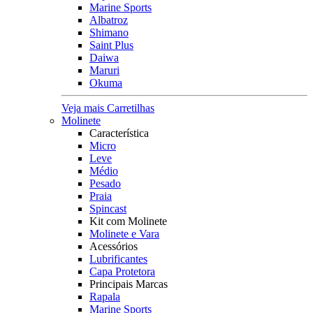
Marine Sports
Albatroz
Shimano
Saint Plus
Daiwa
Maruri
Okuma
Veja mais Carretilhas
Molinete
Característica
Micro
Leve
Médio
Pesado
Praia
Spincast
Kit com Molinete
Molinete e Vara
Acessórios
Lubrificantes
Capa Protetora
Principais Marcas
Rapala
Marine Sports