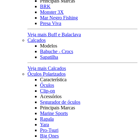
Principais Marcas
BRK
Monster 3X
Mar Negro Fishing
Presa Viva
Veja mais Buff e Balaclava
Calçados
Modelos
Babuche - Crocs
Sapatilha
Veja mais Calçados
Óculos Polarizados
Característica
Óculos
Clip-on
Acessórios
Segurador de óculos
Principais Marcas
Marine Sports
Rapala
Yara
Pro-Tsuri
Big Ones