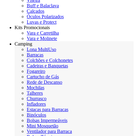
Viseira
Buff e Balaclava
Calçados
Óculos Polarizados
Luvas e Protect
Kits Promocionais
Vara e Carretilha
Vara e Molinete
Camping
Lona MultiUso
Barracas
Colchões e Colchonetes
Cadeiras e Banquetas
Fogareiro
Cartucho de Gás
Rede de Descanso
Mochilas
Talheres
Churrasco
Infladores
Estacas para Barracas
Binóculos
Bolsas Impermeáveis
Mini Mosquetão
Ventilador para Barraca