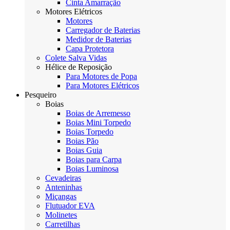
Cinta Amarração
Motores Elétricos
Motores
Carregador de Baterias
Medidor de Baterias
Capa Protetora
Colete Salva Vidas
Hélice de Reposição
Para Motores de Popa
Para Motores Elétricos
Pesqueiro
Boias
Boias de Arremesso
Boias Mini Torpedo
Boias Torpedo
Boias Pão
Boias Guia
Boias para Carpa
Boias Luminosa
Cevadeiras
Anteninhas
Miçangas
Flutuador EVA
Molinetes
Carretilhas