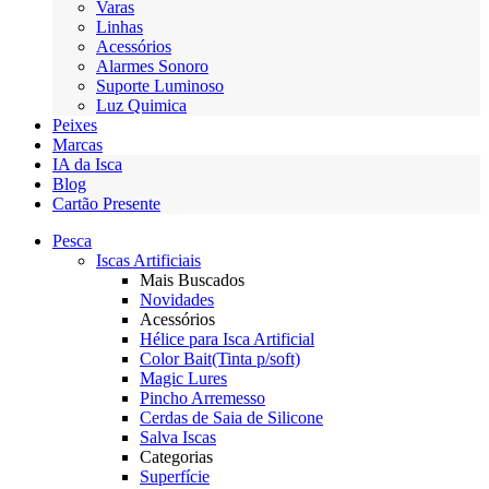
Varas
Linhas
Acessórios
Alarmes Sonoro
Suporte Luminoso
Luz Quimica
Peixes
Marcas
IA da Isca
Blog
Cartão Presente
Pesca
Iscas Artificiais
Mais Buscados
Novidades
Acessórios
Hélice para Isca Artificial
Color Bait(Tinta p/soft)
Magic Lures
Pincho Arremesso
Cerdas de Saia de Silicone
Salva Iscas
Categorias
Superfície