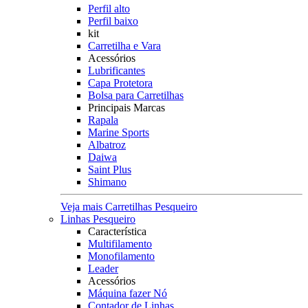
Perfil alto
Perfil baixo
kit
Carretilha e Vara
Acessórios
Lubrificantes
Capa Protetora
Bolsa para Carretilhas
Principais Marcas
Rapala
Marine Sports
Albatroz
Daiwa
Saint Plus
Shimano
Veja mais Carretilhas Pesqueiro
Linhas Pesqueiro
Característica
Multifilamento
Monofilamento
Leader
Acessórios
Máquina fazer Nó
Contador de Linhas