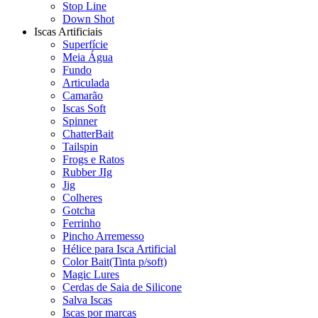
Stop Line
Down Shot
Iscas Artificiais
Superfície
Meia Água
Fundo
Articulada
Camarão
Iscas Soft
Spinner
ChatterBait
Tailspin
Frogs e Ratos
Rubber JIg
Jig
Colheres
Gotcha
Ferrinho
Pincho Arremesso
Hélice para Isca Artificial
Color Bait(Tinta p/soft)
Magic Lures
Cerdas de Saia de Silicone
Salva Iscas
Iscas por marcas