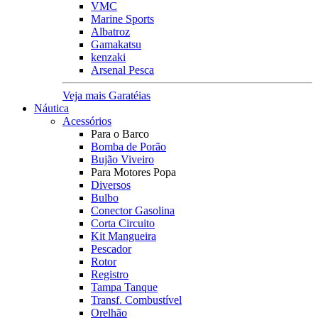
VMC
Marine Sports
Albatroz
Gamakatsu
kenzaki
Arsenal Pesca
Veja mais Garatéias
Náutica
Acessórios
Para o Barco
Bomba de Porão
Bujão Viveiro
Para Motores Popa
Diversos
Bulbo
Conector Gasolina
Corta Circuito
Kit Mangueira
Pescador
Rotor
Registro
Tampa Tanque
Transf. Combustível
Orelhão