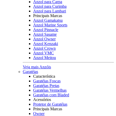
Anzol para Carpa
Anzol para Curimba
Anzol para Lambari
Principais Marcas
Anzol Gamakatsu
Anzol Marine Sports
Anzol Pinnacle
Anzol Sasame
Anzol Owner
Anzol Kenzaki
Anzol Crown
Anzol VMC
Anzol Meitou
Veja mais Anzóis
Garatéias
Característica
Garatéias Foscas
Garatéias Pretas
Garatéias Vermelhas
Garatéias com Bladed
Acessórios
Protetor de Garatéias
Principais Marcas
Owner