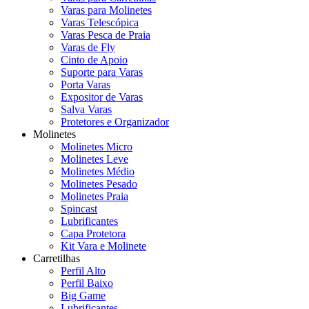
Varas para Molinetes
Varas Telescópica
Varas Pesca de Praia
Varas de Fly
Cinto de Apoio
Suporte para Varas
Porta Varas
Expositor de Varas
Salva Varas
Protetores e Organizador
Molinetes
Molinetes Micro
Molinetes Leve
Molinetes Médio
Molinetes Pesado
Molinetes Praia
Spincast
Lubrificantes
Capa Protetora
Kit Vara e Molinete
Carretilhas
Perfil Alto
Perfil Baixo
Big Game
Lubrificantes