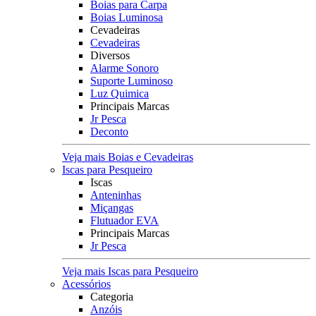
Boias para Carpa
Boias Luminosa
Cevadeiras
Cevadeiras
Diversos
Alarme Sonoro
Suporte Luminoso
Luz Quimica
Principais Marcas
Jr Pesca
Deconto
Veja mais Boias e Cevadeiras
Iscas para Pesqueiro
Iscas
Anteninhas
Miçangas
Flutuador EVA
Principais Marcas
Jr Pesca
Veja mais Iscas para Pesqueiro
Acessórios
Categoria
Anzóis