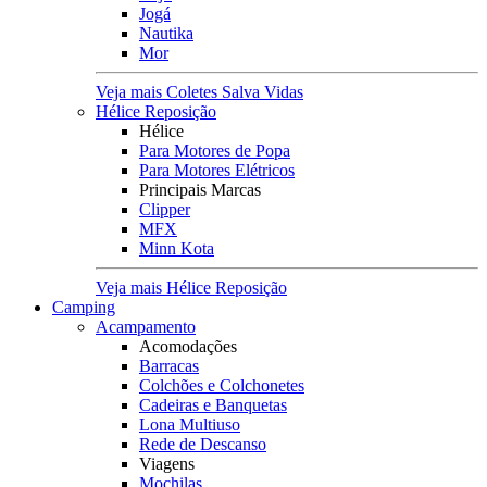
Jogá
Nautika
Mor
Veja mais Coletes Salva Vidas
Hélice Reposição
Hélice
Para Motores de Popa
Para Motores Elétricos
Principais Marcas
Clipper
MFX
Minn Kota
Veja mais Hélice Reposição
Camping
Acampamento
Acomodações
Barracas
Colchões e Colchonetes
Cadeiras e Banquetas
Lona Multiuso
Rede de Descanso
Viagens
Mochilas