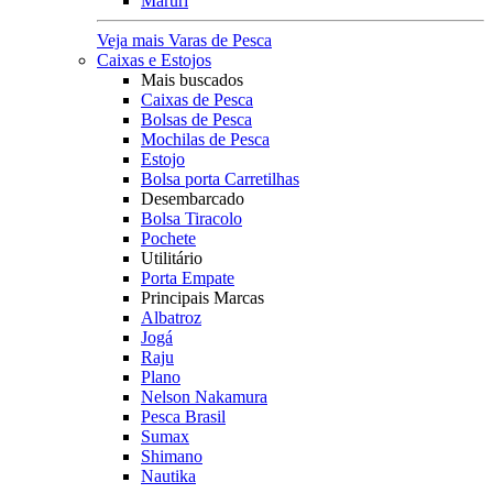
Maruri
Veja mais Varas de Pesca
Caixas e Estojos
Mais buscados
Caixas de Pesca
Bolsas de Pesca
Mochilas de Pesca
Estojo
Bolsa porta Carretilhas
Desembarcado
Bolsa Tiracolo
Pochete
Utilitário
Porta Empate
Principais Marcas
Albatroz
Jogá
Raju
Plano
Nelson Nakamura
Pesca Brasil
Sumax
Shimano
Nautika