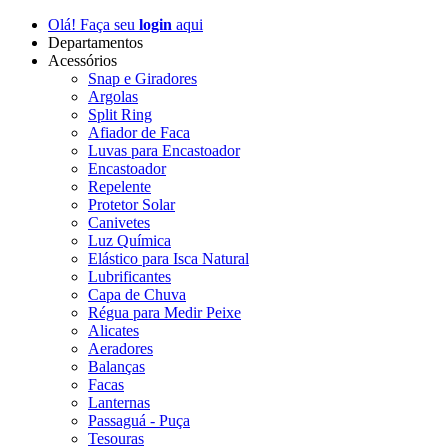
Olá! Faça seu
login
aqui
Departamentos
Acessórios
Snap e Giradores
Argolas
Split Ring
Afiador de Faca
Luvas para Encastoador
Encastoador
Repelente
Protetor Solar
Canivetes
Luz Química
Elástico para Isca Natural
Lubrificantes
Capa de Chuva
Régua para Medir Peixe
Alicates
Aeradores
Balanças
Facas
Lanternas
Passaguá - Puça
Tesouras