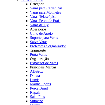
Categoria
Varas para Carretilhas
Varas para Molinetes
Varas Telescópica
Varas Pesca de Praia
Varas de Fly
Acessórios
Cinto de Apoio
Suporte para Varas
Salva Varas
Protetores e organizador
Transporte
Porta Varas
Organização
Expositor de Varas
Principais Marcas
Albatroz
Daiwa
Lumis
Marine Sports
Pesca Brasil
Rapala
Saint Plus
Shimano