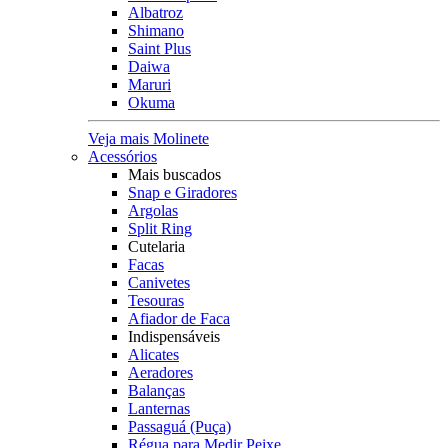
Albatroz
Shimano
Saint Plus
Daiwa
Maruri
Okuma
Veja mais Molinete
Acessórios
Mais buscados
Snap e Giradores
Argolas
Split Ring
Cutelaria
Facas
Canivetes
Tesouras
Afiador de Faca
Indispensáveis
Alicates
Aeradores
Balanças
Lanternas
Passaguá (Puça)
Régua para Medir Peixe