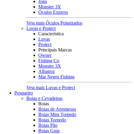
Jogá
Monster 3X
Óculos Express
Veja mais Óculos Polarizados
Luvas e Protect
Característica
Luvas
Protect
Principais Marcas
Owner
Fishing Co
Monster 3X
Albatroz
Mar Negro Fishing
Veja mais Luvas e Protect
Pesqueiro
Boias e Cevadeiras
Boias
Boias de Arremesso
Boias Mini Torpedo
Boias Torpedo
Boias Pão
Boias Guia