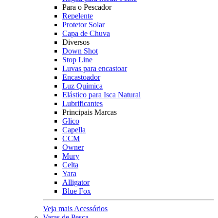
Para o Pescador
Repelente
Protetor Solar
Capa de Chuva
Diversos
Down Shot
Stop Line
Luvas para encastoar
Encastoador
Luz Química
Elástico para Isca Natural
Lubrificantes
Principais Marcas
Glico
Capella
CCM
Owner
Mury
Celta
Yara
Alligator
Blue Fox
Veja mais Acessórios
Varas de Pesca