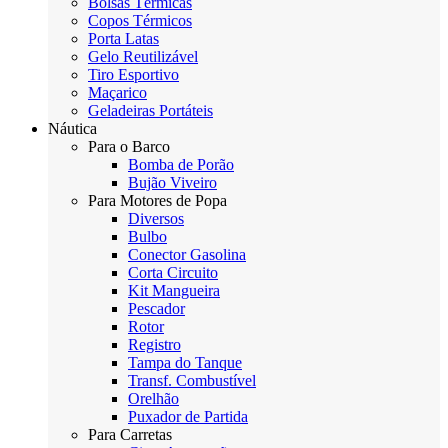
Bolsas Térmicas
Copos Térmicos
Porta Latas
Gelo Reutilizável
Tiro Esportivo
Maçarico
Geladeiras Portáteis
Náutica
Para o Barco
Bomba de Porão
Bujão Viveiro
Para Motores de Popa
Diversos
Bulbo
Conector Gasolina
Corta Circuito
Kit Mangueira
Pescador
Rotor
Registro
Tampa do Tanque
Transf. Combustível
Orelhão
Puxador de Partida
Para Carretas