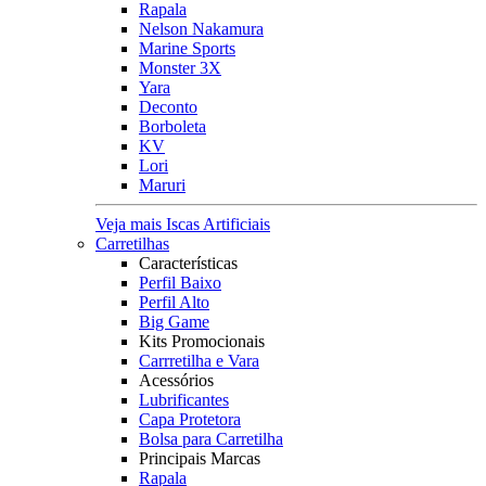
Rapala
Nelson Nakamura
Marine Sports
Monster 3X
Yara
Deconto
Borboleta
KV
Lori
Maruri
Veja mais Iscas Artificiais
Carretilhas
Características
Perfil Baixo
Perfil Alto
Big Game
Kits Promocionais
Carrretilha e Vara
Acessórios
Lubrificantes
Capa Protetora
Bolsa para Carretilha
Principais Marcas
Rapala