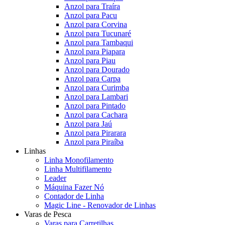
Anzol para Traíra
Anzol para Pacu
Anzol para Corvina
Anzol para Tucunaré
Anzol para Tambaqui
Anzol para Piapara
Anzol para Piau
Anzol para Dourado
Anzol para Carpa
Anzol para Curimba
Anzol para Lambari
Anzol para Pintado
Anzol para Cachara
Anzol para Jaú
Anzol para Pirarara
Anzol para Piraíba
Linhas
Linha Monofilamento
Linha Multifilamento
Leader
Máquina Fazer Nó
Contador de Linha
Magic Line - Renovador de Linhas
Varas de Pesca
Varas para Carretilhas