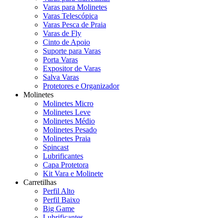
Varas para Molinetes
Varas Telescópica
Varas Pesca de Praia
Varas de Fly
Cinto de Apoio
Suporte para Varas
Porta Varas
Expositor de Varas
Salva Varas
Protetores e Organizador
Molinetes
Molinetes Micro
Molinetes Leve
Molinetes Médio
Molinetes Pesado
Molinetes Praia
Spincast
Lubrificantes
Capa Protetora
Kit Vara e Molinete
Carretilhas
Perfil Alto
Perfil Baixo
Big Game
Lubrificantes