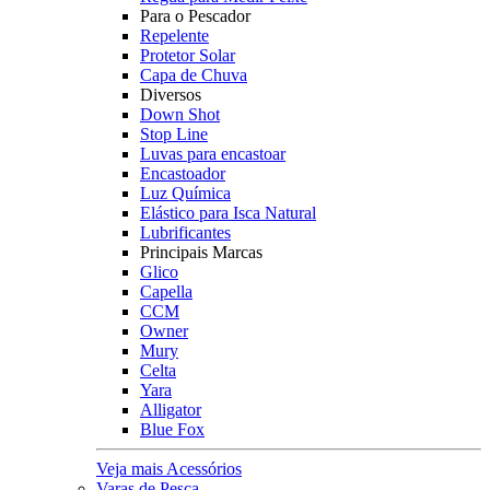
Para o Pescador
Repelente
Protetor Solar
Capa de Chuva
Diversos
Down Shot
Stop Line
Luvas para encastoar
Encastoador
Luz Química
Elástico para Isca Natural
Lubrificantes
Principais Marcas
Glico
Capella
CCM
Owner
Mury
Celta
Yara
Alligator
Blue Fox
Veja mais Acessórios
Varas de Pesca