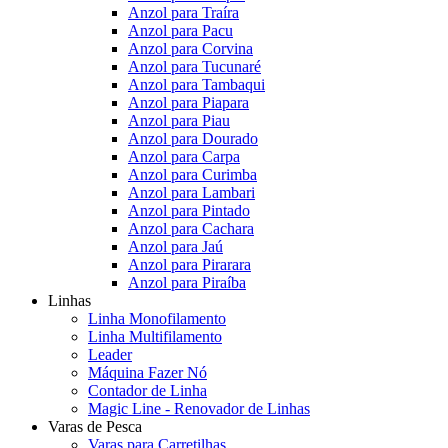
Anzol para Traíra
Anzol para Pacu
Anzol para Corvina
Anzol para Tucunaré
Anzol para Tambaqui
Anzol para Piapara
Anzol para Piau
Anzol para Dourado
Anzol para Carpa
Anzol para Curimba
Anzol para Lambari
Anzol para Pintado
Anzol para Cachara
Anzol para Jaú
Anzol para Pirarara
Anzol para Piraíba
Linhas
Linha Monofilamento
Linha Multifilamento
Leader
Máquina Fazer Nó
Contador de Linha
Magic Line - Renovador de Linhas
Varas de Pesca
Varas para Carretilhas