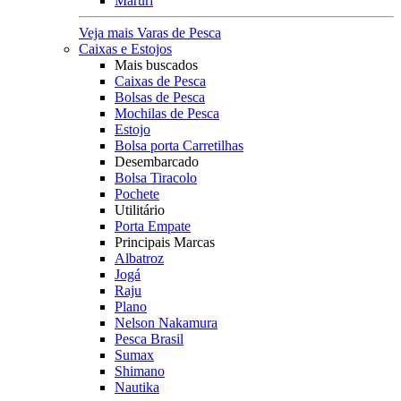
Maruri
Veja mais Varas de Pesca
Caixas e Estojos
Mais buscados
Caixas de Pesca
Bolsas de Pesca
Mochilas de Pesca
Estojo
Bolsa porta Carretilhas
Desembarcado
Bolsa Tiracolo
Pochete
Utilitário
Porta Empate
Principais Marcas
Albatroz
Jogá
Raju
Plano
Nelson Nakamura
Pesca Brasil
Sumax
Shimano
Nautika