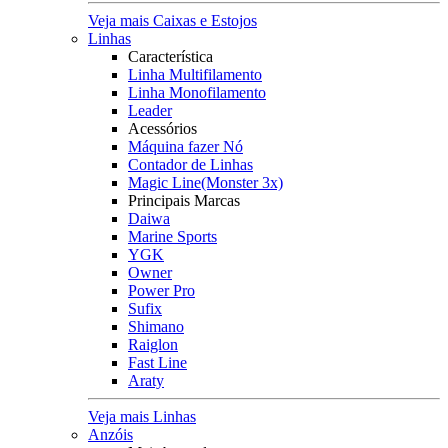
Veja mais Caixas e Estojos
Linhas
Característica
Linha Multifilamento
Linha Monofilamento
Leader
Acessórios
Máquina fazer Nó
Contador de Linhas
Magic Line(Monster 3x)
Principais Marcas
Daiwa
Marine Sports
YGK
Owner
Power Pro
Sufix
Shimano
Raiglon
Fast Line
Araty
Veja mais Linhas
Anzóis