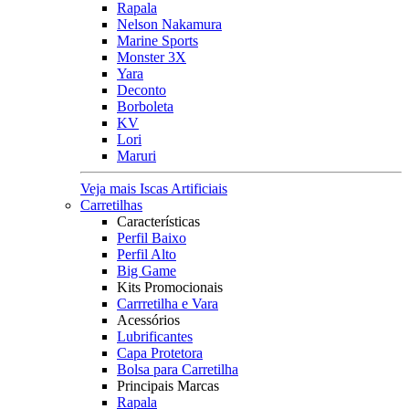
Rapala
Nelson Nakamura
Marine Sports
Monster 3X
Yara
Deconto
Borboleta
KV
Lori
Maruri
Veja mais Iscas Artificiais
Carretilhas
Características
Perfil Baixo
Perfil Alto
Big Game
Kits Promocionais
Carrretilha e Vara
Acessórios
Lubrificantes
Capa Protetora
Bolsa para Carretilha
Principais Marcas
Rapala