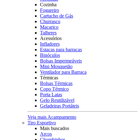
Cozinha
Fogareiro
Cartucho de Gás
Churrasco
Maçarico
Talheres
Acessórios
Infladores
Estacas para barracas
Binóculos
Bolsas Impermeáveis
Mini Mosquetão
Ventilador para Barraca
Térmicas
Bolsas Térmicas
Copo Térmico
Porta Latas
Gelo Reutilizável
Geladeiras Portáteis
Veja mais Acampamento
Tiro Esportivo
Mais buscados
Arcos
Chumbinhos