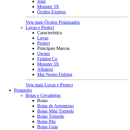
Jogá
Monster 3X
Óculos Express
Veja mais Óculos Polarizados
Luvas e Protect
Característica
Luvas
Protect
Principais Marcas
Owner
Fishing Co
Monster 3X
Albatroz
Mar Negro Fishing
Veja mais Luvas e Protect
Pesqueiro
Boias e Cevadeiras
Boias
Boias de Arremesso
Boias Mini Torpedo
Boias Torpedo
Boias Pão
Boias Guia