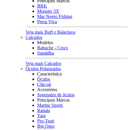
Principais Marcas
BRK
Monster 3X
Mar Negro Fishing
Presa Viva
Veja mais Buff e Balaclava
Calçados
Modelos
Babuche - Crocs
Sapatilha
Veja mais Calçados
Óculos Polarizados
Característica
Óculos
Clip-on
Acessórios
Segurador de óculos
Principais Marcas
Marine Sports
Rapala
Yara
Pro-Tsuri
Big Ones