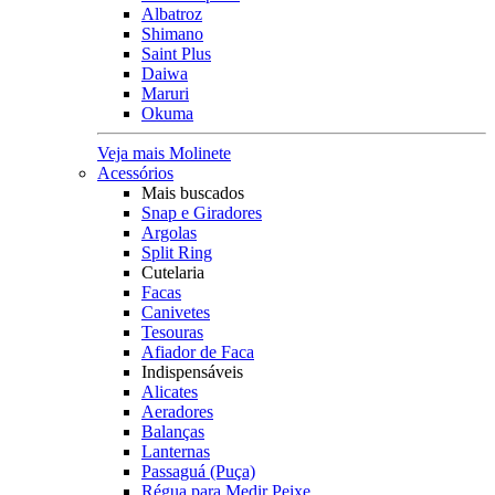
Albatroz
Shimano
Saint Plus
Daiwa
Maruri
Okuma
Veja mais Molinete
Acessórios
Mais buscados
Snap e Giradores
Argolas
Split Ring
Cutelaria
Facas
Canivetes
Tesouras
Afiador de Faca
Indispensáveis
Alicates
Aeradores
Balanças
Lanternas
Passaguá (Puça)
Régua para Medir Peixe