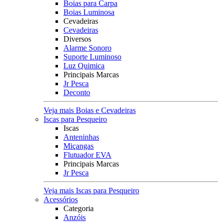
Boias para Carpa
Boias Luminosa
Cevadeiras
Cevadeiras
Diversos
Alarme Sonoro
Suporte Luminoso
Luz Quimica
Principais Marcas
Jr Pesca
Deconto
Veja mais Boias e Cevadeiras
Iscas para Pesqueiro
Iscas
Anteninhas
Miçangas
Flutuador EVA
Principais Marcas
Jr Pesca
Veja mais Iscas para Pesqueiro
Acessórios
Categoria
Anzóis