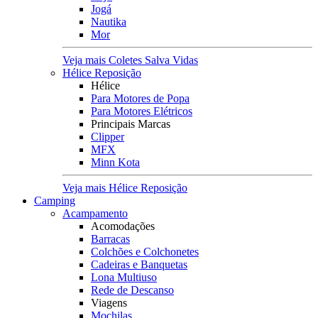
Jogá
Nautika
Mor
Veja mais Coletes Salva Vidas
Hélice Reposição
Hélice
Para Motores de Popa
Para Motores Elétricos
Principais Marcas
Clipper
MFX
Minn Kota
Veja mais Hélice Reposição
Camping
Acampamento
Acomodações
Barracas
Colchões e Colchonetes
Cadeiras e Banquetas
Lona Multiuso
Rede de Descanso
Viagens
Mochilas