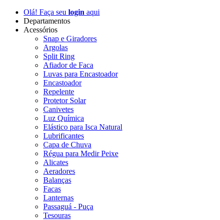
Olá! Faça seu
login
aqui
Departamentos
Acessórios
Snap e Giradores
Argolas
Split Ring
Afiador de Faca
Luvas para Encastoador
Encastoador
Repelente
Protetor Solar
Canivetes
Luz Química
Elástico para Isca Natural
Lubrificantes
Capa de Chuva
Régua para Medir Peixe
Alicates
Aeradores
Balanças
Facas
Lanternas
Passaguá - Puça
Tesouras