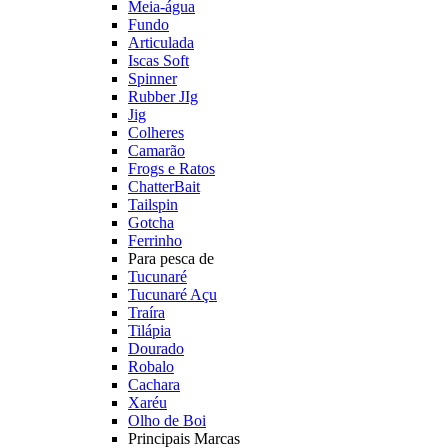
Meia-água
Fundo
Articulada
Iscas Soft
Spinner
Rubber JIg
Jig
Colheres
Camarão
Frogs e Ratos
ChatterBait
Tailspin
Gotcha
Ferrinho
Para pesca de
Tucunaré
Tucunaré Açu
Traíra
Tilápia
Dourado
Robalo
Cachara
Xaréu
Olho de Boi
Principais Marcas