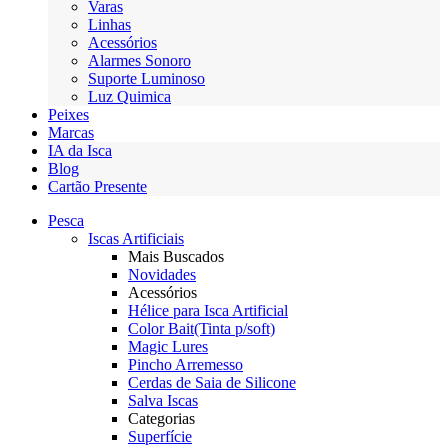
Varas
Linhas
Acessórios
Alarmes Sonoro
Suporte Luminoso
Luz Quimica
Peixes
Marcas
IA da Isca
Blog
Cartão Presente
Pesca
Iscas Artificiais
Mais Buscados
Novidades
Acessórios
Hélice para Isca Artificial
Color Bait(Tinta p/soft)
Magic Lures
Pincho Arremesso
Cerdas de Saia de Silicone
Salva Iscas
Categorias
Superfície