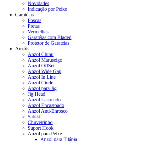
Novidades
Indicação por Peixe
Garatéias
Foscas
Pretas
Vermelhas
Garatéias com Bladed
Protetor de Garatéias
Anzóis
Anzol Chinu
Anzol Maruseigo
Anzol OffSet
Anzol Wide Gap
Anzol In Line
Anzol Circle
Anzol para Jig
Jig Head
Anzol Lastreado
Anzol Encastoado
Anzol Anti-Enrosco
Sabiki
Chuveirinho
Suport Hook
Anzol para Peixe
Anzol para Tilápia