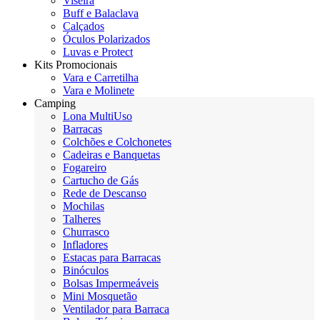
Viseira
Buff e Balaclava
Calçados
Óculos Polarizados
Luvas e Protect
Kits Promocionais
Vara e Carretilha
Vara e Molinete
Camping
Lona MultiUso
Barracas
Colchões e Colchonetes
Cadeiras e Banquetas
Fogareiro
Cartucho de Gás
Rede de Descanso
Mochilas
Talheres
Churrasco
Infladores
Estacas para Barracas
Binóculos
Bolsas Impermeáveis
Mini Mosquetão
Ventilador para Barraca