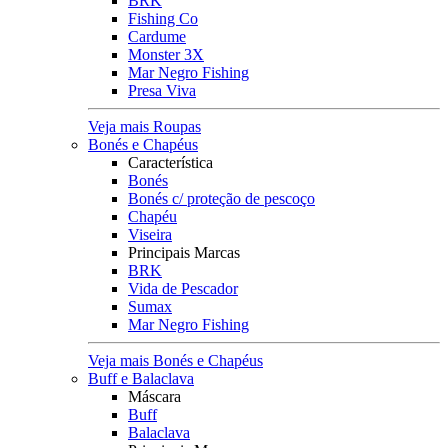
BRK
Fishing Co
Cardume
Monster 3X
Mar Negro Fishing
Presa Viva
Veja mais Roupas
Bonés e Chapéus
Característica
Bonés
Bonés c/ proteção de pescoço
Chapéu
Viseira
Principais Marcas
BRK
Vida de Pescador
Sumax
Mar Negro Fishing
Veja mais Bonés e Chapéus
Buff e Balaclava
Máscara
Buff
Balaclava