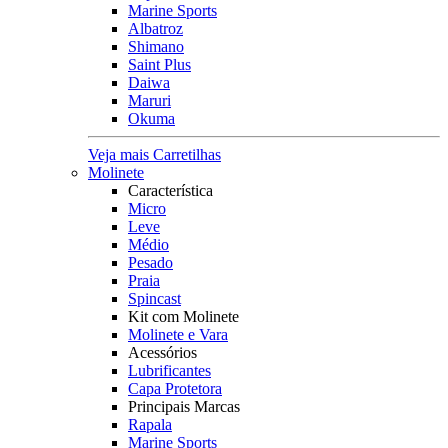
Marine Sports
Albatroz
Shimano
Saint Plus
Daiwa
Maruri
Okuma
Veja mais Carretilhas
Molinete
Característica
Micro
Leve
Médio
Pesado
Praia
Spincast
Kit com Molinete
Molinete e Vara
Acessórios
Lubrificantes
Capa Protetora
Principais Marcas
Rapala
Marine Sports