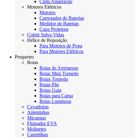
Cinta Amarração
Motores Elétricos
Motores
Carregador de Baterias
Medidor de Baterias
Capa Protetora
Colete Salva Vidas
Hélice de Reposição
Para Motores de Popa
Para Motores Elétricos
Pesqueiro
Boias
Boias de Arremesso
Boias Mini Torpedo
Boias Torpedo
Boias Pão
Boias Guia
Boias para Carpa
Boias Luminosa
Cevadeiras
Anteninhas
Miçangas
Flutuador EVA
Molinetes
Carretilhas