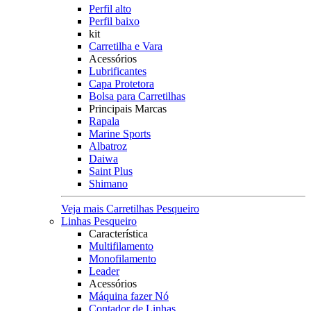
Perfil alto
Perfil baixo
kit
Carretilha e Vara
Acessórios
Lubrificantes
Capa Protetora
Bolsa para Carretilhas
Principais Marcas
Rapala
Marine Sports
Albatroz
Daiwa
Saint Plus
Shimano
Veja mais Carretilhas Pesqueiro
Linhas Pesqueiro
Característica
Multifilamento
Monofilamento
Leader
Acessórios
Máquina fazer Nó
Contador de Linhas