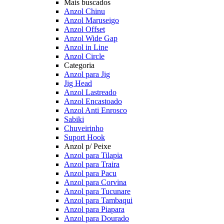
Mais buscados
Anzol Chinu
Anzol Maruseigo
Anzol Offset
Anzol Wide Gap
Anzol in Line
Anzol Circle
Categoria
Anzol para Jig
Jig Head
Anzol Lastreado
Anzol Encastoado
Anzol Anti Enrosco
Sabiki
Chuveirinho
Suport Hook
Anzol p/ Peixe
Anzol para Tilapia
Anzol para Traira
Anzol para Pacu
Anzol para Corvina
Anzol para Tucunare
Anzol para Tambaqui
Anzol para Piapara
Anzol para Dourado