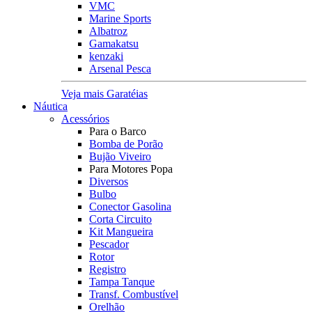
VMC
Marine Sports
Albatroz
Gamakatsu
kenzaki
Arsenal Pesca
Veja mais Garatéias
Náutica
Acessórios
Para o Barco
Bomba de Porão
Bujão Viveiro
Para Motores Popa
Diversos
Bulbo
Conector Gasolina
Corta Circuito
Kit Mangueira
Pescador
Rotor
Registro
Tampa Tanque
Transf. Combustível
Orelhão