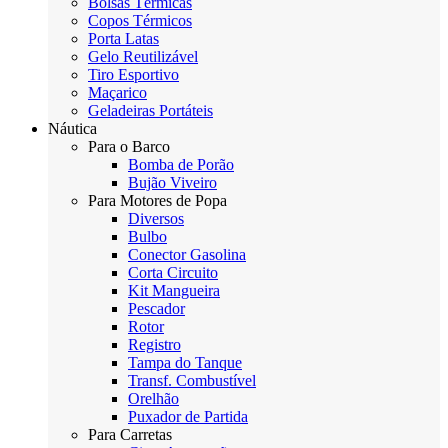
Bolsas Térmicas
Copos Térmicos
Porta Latas
Gelo Reutilizável
Tiro Esportivo
Maçarico
Geladeiras Portáteis
Náutica
Para o Barco
Bomba de Porão
Bujão Viveiro
Para Motores de Popa
Diversos
Bulbo
Conector Gasolina
Corta Circuito
Kit Mangueira
Pescador
Rotor
Registro
Tampa do Tanque
Transf. Combustível
Orelhão
Puxador de Partida
Para Carretas