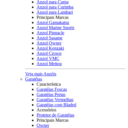
Anzol para Carpa
Anzol para Curimba
Anzol para Lambari
Principais Marcas
Anzol Gamakatsu
Anzol Marine Sports
Anzol Pinnacle
Anzol Sasame
Anzol Owner
Anzol Kenzaki
Anzol Crown
Anzol VMC
Anzol Meitou
Veja mais Anzóis
Garatéias
Característica
Garatéias Foscas
Garatéias Pretas
Garatéias Vermelhas
Garatéias com Bladed
Acessórios
Protetor de Garatéias
Principais Marcas
Owner