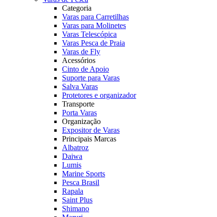
Categoria
Varas para Carretilhas
Varas para Molinetes
Varas Telescópica
Varas Pesca de Praia
Varas de Fly
Acessórios
Cinto de Apoio
Suporte para Varas
Salva Varas
Protetores e organizador
Transporte
Porta Varas
Organização
Expositor de Varas
Principais Marcas
Albatroz
Daiwa
Lumis
Marine Sports
Pesca Brasil
Rapala
Saint Plus
Shimano