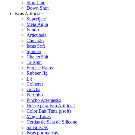
Stop Line
Down Shot
Iscas Artificiais
Superfície
Meia Água
Fundo
Articulada
Camarão
Iscas Soft
Spinner
ChatterBait
Tailspin
Frogs e Ratos
Rubber JIg
Jig
Colheres
Gotcha
Ferrinho
Pincho Arremesso
Hélice para Isca Artificial
Color Bait(Tinta p/soft)
Magic Lures
Cerdas de Saia de Silicone
Salva Iscas
Iscas por marcas