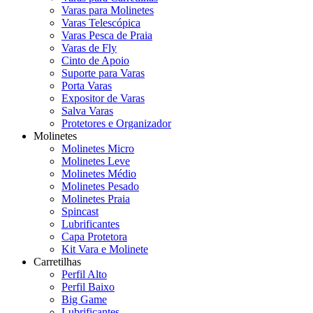
Varas para Molinetes
Varas Telescópica
Varas Pesca de Praia
Varas de Fly
Cinto de Apoio
Suporte para Varas
Porta Varas
Expositor de Varas
Salva Varas
Protetores e Organizador
Molinetes
Molinetes Micro
Molinetes Leve
Molinetes Médio
Molinetes Pesado
Molinetes Praia
Spincast
Lubrificantes
Capa Protetora
Kit Vara e Molinete
Carretilhas
Perfil Alto
Perfil Baixo
Big Game
Lubrificantes