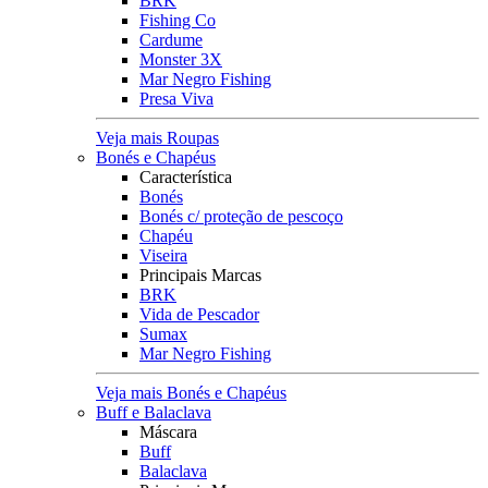
BRK
Fishing Co
Cardume
Monster 3X
Mar Negro Fishing
Presa Viva
Veja mais Roupas
Bonés e Chapéus
Característica
Bonés
Bonés c/ proteção de pescoço
Chapéu
Viseira
Principais Marcas
BRK
Vida de Pescador
Sumax
Mar Negro Fishing
Veja mais Bonés e Chapéus
Buff e Balaclava
Máscara
Buff
Balaclava