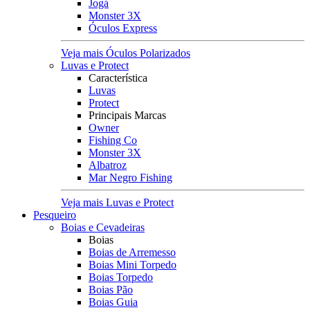
Jogá
Monster 3X
Óculos Express
Veja mais Óculos Polarizados
Luvas e Protect
Característica
Luvas
Protect
Principais Marcas
Owner
Fishing Co
Monster 3X
Albatroz
Mar Negro Fishing
Veja mais Luvas e Protect
Pesqueiro
Boias e Cevadeiras
Boias
Boias de Arremesso
Boias Mini Torpedo
Boias Torpedo
Boias Pão
Boias Guia