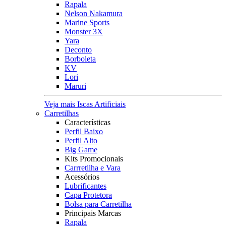
Rapala
Nelson Nakamura
Marine Sports
Monster 3X
Yara
Deconto
Borboleta
KV
Lori
Maruri
Veja mais Iscas Artificiais
Carretilhas
Características
Perfil Baixo
Perfil Alto
Big Game
Kits Promocionais
Carrretilha e Vara
Acessórios
Lubrificantes
Capa Protetora
Bolsa para Carretilha
Principais Marcas
Rapala