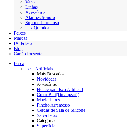
Varas
Linhas
Acessórios
Alarmes Sonoro
Suporte Luminoso
Luz Quimica
Peixes
Marcas
IA da Isca
Blog
Cartão Presente
Pesca
Iscas Artificiais
Mais Buscados
Novidades
Acessórios
Hélice para Isca Artificial
Color Bait(Tinta p/soft)
Magic Lures
Pincho Arremesso
Cerdas de Saia de Silicone
Salva Iscas
Categorias
Superfície