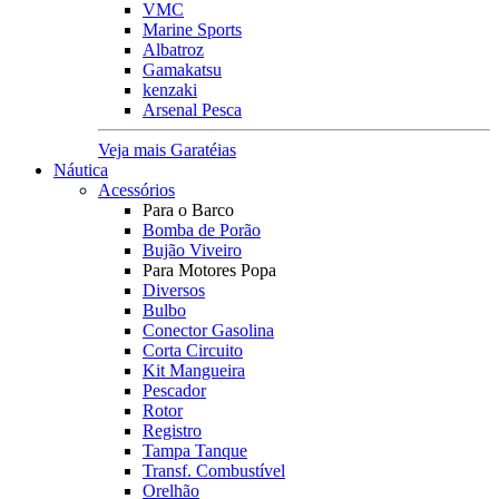
VMC
Marine Sports
Albatroz
Gamakatsu
kenzaki
Arsenal Pesca
Veja mais Garatéias
Náutica
Acessórios
Para o Barco
Bomba de Porão
Bujão Viveiro
Para Motores Popa
Diversos
Bulbo
Conector Gasolina
Corta Circuito
Kit Mangueira
Pescador
Rotor
Registro
Tampa Tanque
Transf. Combustível
Orelhão