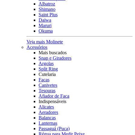
Albatroz
Shimano
Saint Plus
Daiwa
Maruri
Okuma
Veja mais Molinete
Acessórios
Mais buscados
Snap e Giradores
Argolas
Split Ring
Cutelaria
Facas
Canivetes
Tesouras
Afiador de Faca
Indispensáveis
Alicates
Aeradores
Balanças
Lanternas
Passaguá (Puça)
Régua para Medir Peixe