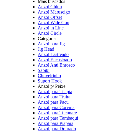
Mais buscados
Anzol Chinu
Anzol Maruseigo
Anzol Offset
Anzol Wide Gap
Anzol in Line
Anzol Circle
Categoria
Anzol para Jig
Jig Head
Anzol Lastreado
Anzol Encastoado
Anzol Anti Enrosco
Sabiki
Chuveirinho
Suport Hook
Anzol p/ Peixe
Anzol para Tilapia
Anzol para Traira
Anzol para Pacu
Anzol para Corvina
Anzol para Tucunare
Anzol para Tambaqui
Anzol para Piapara
Anzol para Dourado