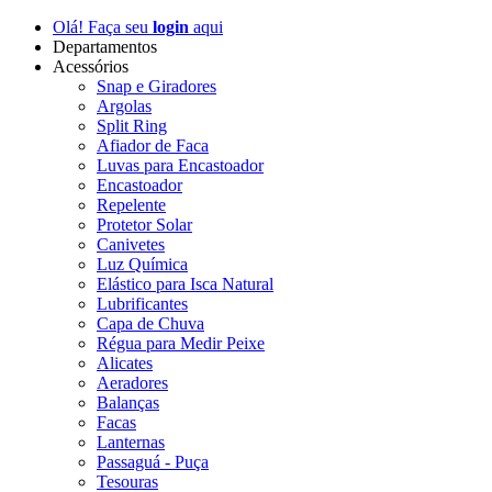
Olá! Faça seu
login
aqui
Departamentos
Acessórios
Snap e Giradores
Argolas
Split Ring
Afiador de Faca
Luvas para Encastoador
Encastoador
Repelente
Protetor Solar
Canivetes
Luz Química
Elástico para Isca Natural
Lubrificantes
Capa de Chuva
Régua para Medir Peixe
Alicates
Aeradores
Balanças
Facas
Lanternas
Passaguá - Puça
Tesouras