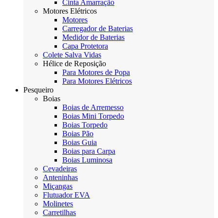
Cinta Amarração
Motores Elétricos
Motores
Carregador de Baterias
Medidor de Baterias
Capa Protetora
Colete Salva Vidas
Hélice de Reposição
Para Motores de Popa
Para Motores Elétricos
Pesqueiro
Boias
Boias de Arremesso
Boias Mini Torpedo
Boias Torpedo
Boias Pão
Boias Guia
Boias para Carpa
Boias Luminosa
Cevadeiras
Anteninhas
Miçangas
Flutuador EVA
Molinetes
Carretilhas