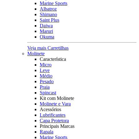
Marine Sports
Albatroz
Shimano
Saint Plus
Daiwa
Maruri
Okuma
Veja mais Carretilhas
Molinete
Característica
Micro
Leve
Médio
Pesado
Praia
Spincast
Kit com Molinete
Molinete e Vara
Acessórios
Lubrificantes
Capa Protetora
Principais Marcas
Rapala
Marine Sports