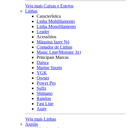
Veja mais Caixas e Estojos
Linhas
Característica
Linha Multifilamento
Linha Monofilamento
Leader
Acessórios
Máquina fazer Nó
Contador de Linhas
Magic Line(Monster 3x)
Principais Marcas
Daiwa
Marine Sports
YGK
Owner
Power Pro
Sufix
Shimano
Raiglon
Fast Line
Araty
Veja mais Linhas
Anzóis