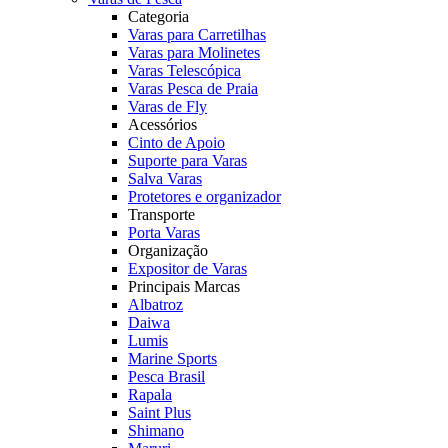
Categoria
Varas para Carretilhas
Varas para Molinetes
Varas Telescópica
Varas Pesca de Praia
Varas de Fly
Acessórios
Cinto de Apoio
Suporte para Varas
Salva Varas
Protetores e organizador
Transporte
Porta Varas
Organização
Expositor de Varas
Principais Marcas
Albatroz
Daiwa
Lumis
Marine Sports
Pesca Brasil
Rapala
Saint Plus
Shimano