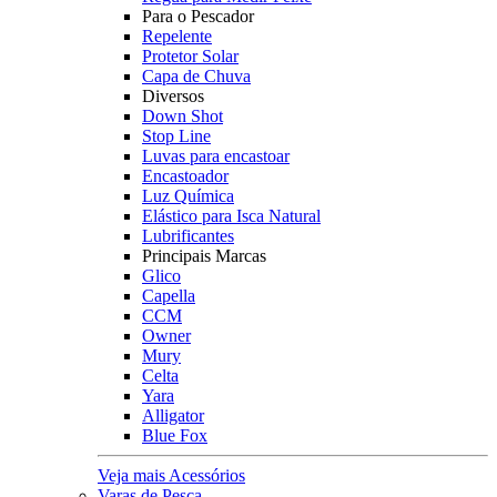
Para o Pescador
Repelente
Protetor Solar
Capa de Chuva
Diversos
Down Shot
Stop Line
Luvas para encastoar
Encastoador
Luz Química
Elástico para Isca Natural
Lubrificantes
Principais Marcas
Glico
Capella
CCM
Owner
Mury
Celta
Yara
Alligator
Blue Fox
Veja mais Acessórios
Varas de Pesca