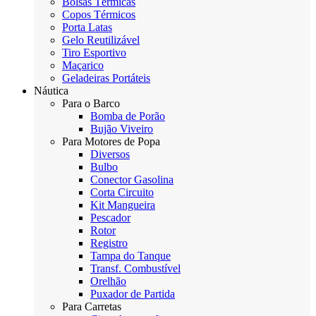
Bolsas Térmicas
Copos Térmicos
Porta Latas
Gelo Reutilizável
Tiro Esportivo
Maçarico
Geladeiras Portáteis
Náutica
Para o Barco
Bomba de Porão
Bujão Viveiro
Para Motores de Popa
Diversos
Bulbo
Conector Gasolina
Corta Circuito
Kit Mangueira
Pescador
Rotor
Registro
Tampa do Tanque
Transf. Combustível
Orelhão
Puxador de Partida
Para Carretas