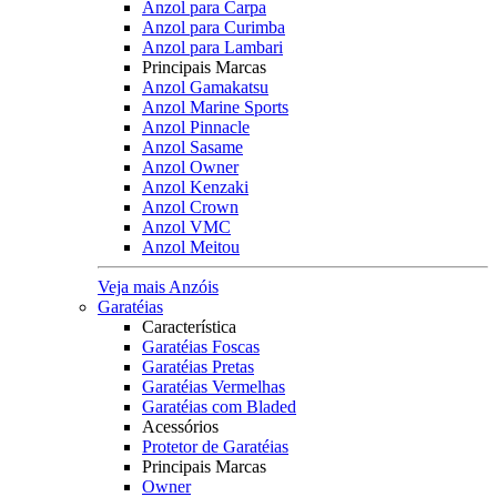
Anzol para Carpa
Anzol para Curimba
Anzol para Lambari
Principais Marcas
Anzol Gamakatsu
Anzol Marine Sports
Anzol Pinnacle
Anzol Sasame
Anzol Owner
Anzol Kenzaki
Anzol Crown
Anzol VMC
Anzol Meitou
Veja mais Anzóis
Garatéias
Característica
Garatéias Foscas
Garatéias Pretas
Garatéias Vermelhas
Garatéias com Bladed
Acessórios
Protetor de Garatéias
Principais Marcas
Owner