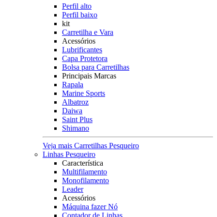
Perfil alto
Perfil baixo
kit
Carretilha e Vara
Acessórios
Lubrificantes
Capa Protetora
Bolsa para Carretilhas
Principais Marcas
Rapala
Marine Sports
Albatroz
Daiwa
Saint Plus
Shimano
Veja mais Carretilhas Pesqueiro
Linhas Pesqueiro
Característica
Multifilamento
Monofilamento
Leader
Acessórios
Máquina fazer Nó
Contador de Linhas