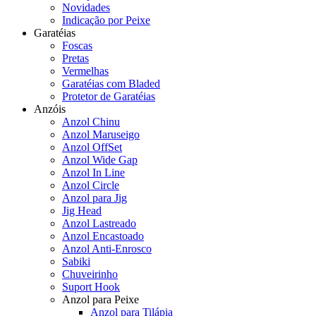
Novidades
Indicação por Peixe
Garatéias
Foscas
Pretas
Vermelhas
Garatéias com Bladed
Protetor de Garatéias
Anzóis
Anzol Chinu
Anzol Maruseigo
Anzol OffSet
Anzol Wide Gap
Anzol In Line
Anzol Circle
Anzol para Jig
Jig Head
Anzol Lastreado
Anzol Encastoado
Anzol Anti-Enrosco
Sabiki
Chuveirinho
Suport Hook
Anzol para Peixe
Anzol para Tilápia