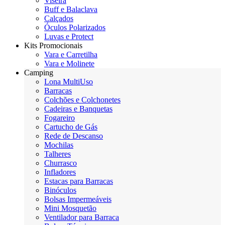
Viseira
Buff e Balaclava
Calçados
Óculos Polarizados
Luvas e Protect
Kits Promocionais
Vara e Carretilha
Vara e Molinete
Camping
Lona MultiUso
Barracas
Colchões e Colchonetes
Cadeiras e Banquetas
Fogareiro
Cartucho de Gás
Rede de Descanso
Mochilas
Talheres
Churrasco
Infladores
Estacas para Barracas
Binóculos
Bolsas Impermeáveis
Mini Mosquetão
Ventilador para Barraca