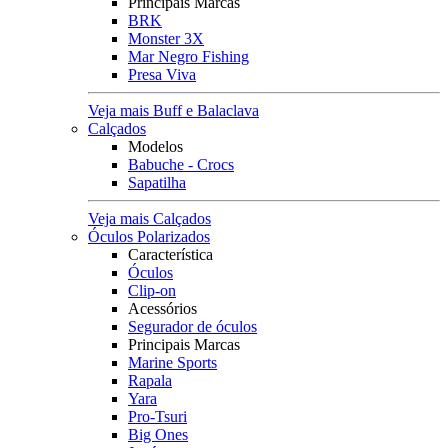
Principais Marcas
BRK
Monster 3X
Mar Negro Fishing
Presa Viva
Veja mais Buff e Balaclava
Calçados
Modelos
Babuche - Crocs
Sapatilha
Veja mais Calçados
Óculos Polarizados
Característica
Óculos
Clip-on
Acessórios
Segurador de óculos
Principais Marcas
Marine Sports
Rapala
Yara
Pro-Tsuri
Big Ones