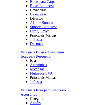
Boias para Carpa
Boias Luminosa
Cevadeiras
Cevadeiras
Diversos
Alarme Sonoro
Suporte Luminoso
Luz Quimica
Principais Marcas
Jr Pesca
Deconto
Veja mais Boias e Cevadeiras
Iscas para Pesqueiro
Iscas
Anteninhas
Miçangas
Flutuador EVA
Principais Marcas
Jr Pesca
Veja mais Iscas para Pesqueiro
Acessórios
Categoria
Anzóis