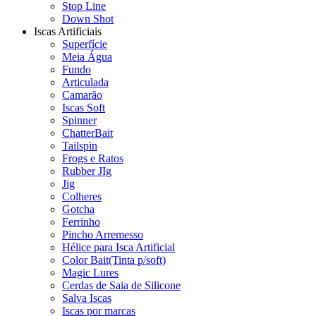
Stop Line
Down Shot
Iscas Artificiais
Superfície
Meia Água
Fundo
Articulada
Camarão
Iscas Soft
Spinner
ChatterBait
Tailspin
Frogs e Ratos
Rubber JIg
Jig
Colheres
Gotcha
Ferrinho
Pincho Arremesso
Hélice para Isca Artificial
Color Bait(Tinta p/soft)
Magic Lures
Cerdas de Saia de Silicone
Salva Iscas
Iscas por marcas