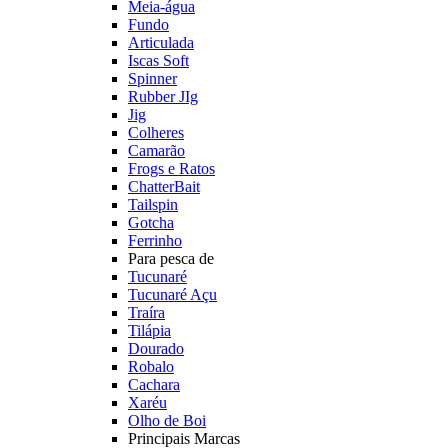
Meia-água
Fundo
Articulada
Iscas Soft
Spinner
Rubber JIg
Jig
Colheres
Camarão
Frogs e Ratos
ChatterBait
Tailspin
Gotcha
Ferrinho
Para pesca de
Tucunaré
Tucunaré Açu
Traíra
Tilápia
Dourado
Robalo
Cachara
Xaréu
Olho de Boi
Principais Marcas