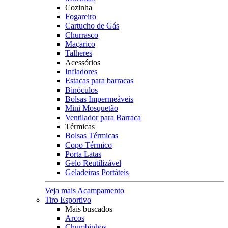
Cozinha
Fogareiro
Cartucho de Gás
Churrasco
Maçarico
Talheres
Acessórios
Infladores
Estacas para barracas
Binóculos
Bolsas Impermeáveis
Mini Mosquetão
Ventilador para Barraca
Térmicas
Bolsas Térmicas
Copo Térmico
Porta Latas
Gelo Reutilizável
Geladeiras Portáteis
Veja mais Acampamento
Tiro Esportivo
Mais buscados
Arcos
Chumbinhos