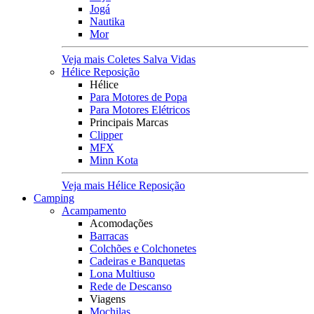
Jogá
Nautika
Mor
Veja mais Coletes Salva Vidas
Hélice Reposição
Hélice
Para Motores de Popa
Para Motores Elétricos
Principais Marcas
Clipper
MFX
Minn Kota
Veja mais Hélice Reposição
Camping
Acampamento
Acomodações
Barracas
Colchões e Colchonetes
Cadeiras e Banquetas
Lona Multiuso
Rede de Descanso
Viagens
Mochilas