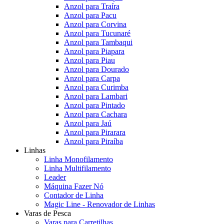
Anzol para Traíra
Anzol para Pacu
Anzol para Corvina
Anzol para Tucunaré
Anzol para Tambaqui
Anzol para Piapara
Anzol para Piau
Anzol para Dourado
Anzol para Carpa
Anzol para Curimba
Anzol para Lambari
Anzol para Pintado
Anzol para Cachara
Anzol para Jaú
Anzol para Pirarara
Anzol para Piraíba
Linhas
Linha Monofilamento
Linha Multifilamento
Leader
Máquina Fazer Nó
Contador de Linha
Magic Line - Renovador de Linhas
Varas de Pesca
Varas para Carretilhas