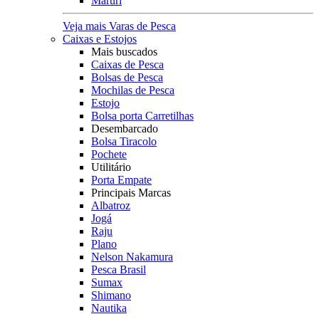
Maruri
Veja mais Varas de Pesca
Caixas e Estojos
Mais buscados
Caixas de Pesca
Bolsas de Pesca
Mochilas de Pesca
Estojo
Bolsa porta Carretilhas
Desembarcado
Bolsa Tiracolo
Pochete
Utilitário
Porta Empate
Principais Marcas
Albatroz
Jogá
Raju
Plano
Nelson Nakamura
Pesca Brasil
Sumax
Shimano
Nautika