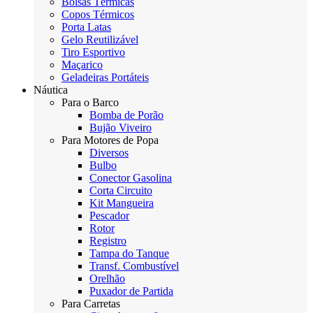
Bolsas Térmicas
Copos Térmicos
Porta Latas
Gelo Reutilizável
Tiro Esportivo
Maçarico
Geladeiras Portáteis
Náutica
Para o Barco
Bomba de Porão
Bujão Viveiro
Para Motores de Popa
Diversos
Bulbo
Conector Gasolina
Corta Circuito
Kit Mangueira
Pescador
Rotor
Registro
Tampa do Tanque
Transf. Combustível
Orelhão
Puxador de Partida
Para Carretas