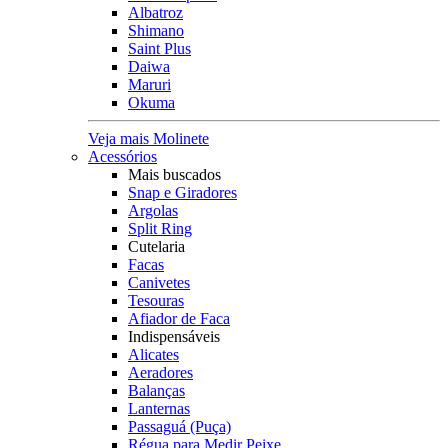
Albatroz
Shimano
Saint Plus
Daiwa
Maruri
Okuma
Veja mais Molinete
Acessórios
Mais buscados
Snap e Giradores
Argolas
Split Ring
Cutelaria
Facas
Canivetes
Tesouras
Afiador de Faca
Indispensáveis
Alicates
Aeradores
Balanças
Lanternas
Passaguá (Puça)
Régua para Medir Peixe