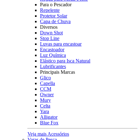
Para o Pescador
Repelente
Protetor Solar
Capa de Chuva
Diversos
Down Shot
Stop Line
Luvas para encastoar
Encastoador
Luz Química
Elástico para Isca Natural
Lubrificantes
Principais Marcas
Glico
Capella
CCM
Owner
Mury
Celta
Yara
Alligator
Blue Fox
Veja mais Acessórios
Varas de Pesca