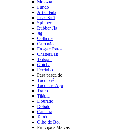
Meia-água
Fundo
Articulada
Iscas Soft
Spinner
Rubber JIg
Jig
Colheres
Camarão
Frogs e Ratos
ChatterBait
Tailspin
Gotcha
Ferrinho
Para pesca de
Tucunaré
Tucunaré Açu
Traíra
Tilápia
Dourado
Robalo
Cachara
Xaréu
Olho de Boi
Principais Marcas