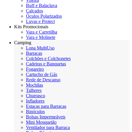
Viseira
Buff e Balaclava
Calçados
Óculos Polarizados
Luvas e Protect
Kits Promocionais
Vara e Carretilha
Vara e Molinete
Camping
Lona MultiUso
Barracas
Colchões e Colchonetes
Cadeiras e Banquetas
Fogareiro
Cartucho de Gás
Rede de Descanso
Mochilas
Talheres
Churrasco
Infladores
Estacas para Barracas
Binóculos
Bolsas Impermeáveis
Mini Mosquetão
Ventilador para Barraca