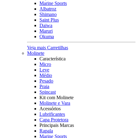
Marine Sports
Albatroz
Shimano
Saint Plus
Daiwa
Maruri
Okuma
Veja mais Carretilhas
Molinete
Característica
Micro
Leve
Médio
Pesado
Praia
Spincast
Kit com Molinete
Molinete e Vara
Acessórios
Lubrificantes
Capa Protetora
Principais Marcas
Rapala
Marine Sports