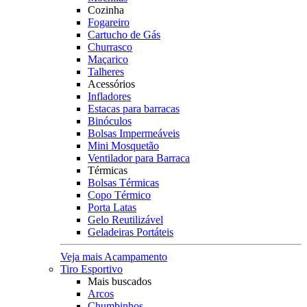
Cozinha
Fogareiro
Cartucho de Gás
Churrasco
Maçarico
Talheres
Acessórios
Infladores
Estacas para barracas
Binóculos
Bolsas Impermeáveis
Mini Mosquetão
Ventilador para Barraca
Térmicas
Bolsas Térmicas
Copo Térmico
Porta Latas
Gelo Reutilizável
Geladeiras Portáteis
Veja mais Acampamento
Tiro Esportivo
Mais buscados
Arcos
Chumbinhos