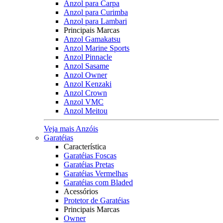
Anzol para Carpa
Anzol para Curimba
Anzol para Lambari
Principais Marcas
Anzol Gamakatsu
Anzol Marine Sports
Anzol Pinnacle
Anzol Sasame
Anzol Owner
Anzol Kenzaki
Anzol Crown
Anzol VMC
Anzol Meitou
Veja mais Anzóis
Garatéias
Característica
Garatéias Foscas
Garatéias Pretas
Garatéias Vermelhas
Garatéias com Bladed
Acessórios
Protetor de Garatéias
Principais Marcas
Owner