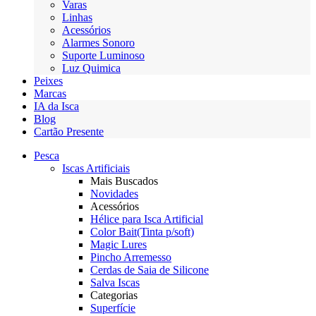
Varas
Linhas
Acessórios
Alarmes Sonoro
Suporte Luminoso
Luz Quimica
Peixes
Marcas
IA da Isca
Blog
Cartão Presente
Pesca
Iscas Artificiais
Mais Buscados
Novidades
Acessórios
Hélice para Isca Artificial
Color Bait(Tinta p/soft)
Magic Lures
Pincho Arremesso
Cerdas de Saia de Silicone
Salva Iscas
Categorias
Superfície