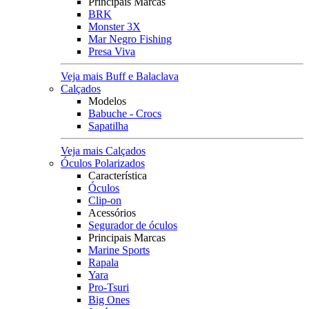
Principais Marcas
BRK
Monster 3X
Mar Negro Fishing
Presa Viva
Veja mais Buff e Balaclava
Calçados
Modelos
Babuche - Crocs
Sapatilha
Veja mais Calçados
Óculos Polarizados
Característica
Óculos
Clip-on
Acessórios
Segurador de óculos
Principais Marcas
Marine Sports
Rapala
Yara
Pro-Tsuri
Big Ones