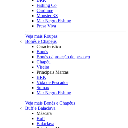
BRK
Fishing Co
Cardume
Monster 3X
Mar Negro Fishing
Presa Viva
Veja mais Roupas
Bonés e Chapéus
Característica
Bonés
Bonés c/ proteção de pescoço
Chapéu
Viseira
Principais Marcas
BRK
Vida de Pescador
Sumax
Mar Negro Fishing
Veja mais Bonés e Chapéus
Buff e Balaclava
Máscara
Buff
Balaclava