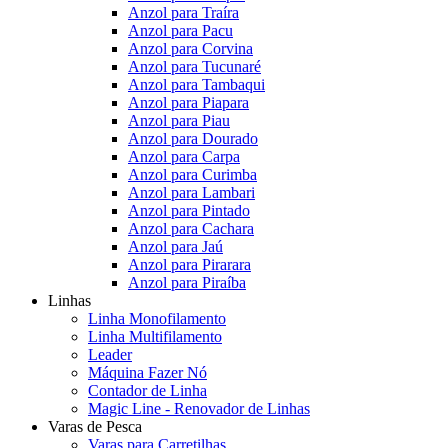
Anzol para Traíra
Anzol para Pacu
Anzol para Corvina
Anzol para Tucunaré
Anzol para Tambaqui
Anzol para Piapara
Anzol para Piau
Anzol para Dourado
Anzol para Carpa
Anzol para Curimba
Anzol para Lambari
Anzol para Pintado
Anzol para Cachara
Anzol para Jaú
Anzol para Pirarara
Anzol para Piraíba
Linhas
Linha Monofilamento
Linha Multifilamento
Leader
Máquina Fazer Nó
Contador de Linha
Magic Line - Renovador de Linhas
Varas de Pesca
Varas para Carretilhas