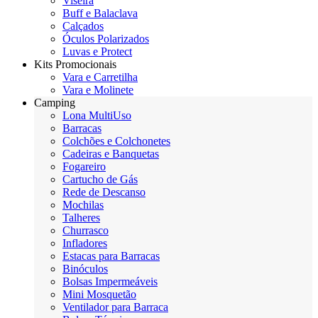
Viseira
Buff e Balaclava
Calçados
Óculos Polarizados
Luvas e Protect
Kits Promocionais
Vara e Carretilha
Vara e Molinete
Camping
Lona MultiUso
Barracas
Colchões e Colchonetes
Cadeiras e Banquetas
Fogareiro
Cartucho de Gás
Rede de Descanso
Mochilas
Talheres
Churrasco
Infladores
Estacas para Barracas
Binóculos
Bolsas Impermeáveis
Mini Mosquetão
Ventilador para Barraca