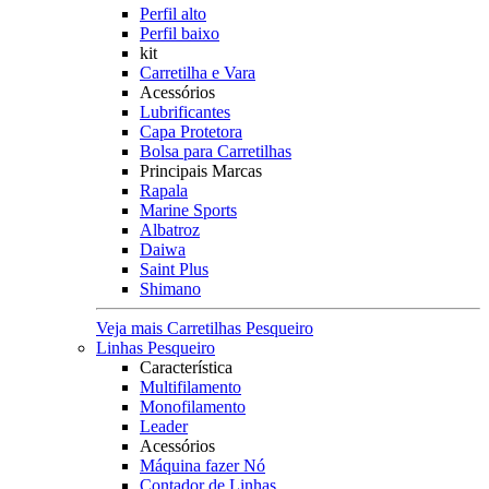
Perfil alto
Perfil baixo
kit
Carretilha e Vara
Acessórios
Lubrificantes
Capa Protetora
Bolsa para Carretilhas
Principais Marcas
Rapala
Marine Sports
Albatroz
Daiwa
Saint Plus
Shimano
Veja mais Carretilhas Pesqueiro
Linhas Pesqueiro
Característica
Multifilamento
Monofilamento
Leader
Acessórios
Máquina fazer Nó
Contador de Linhas