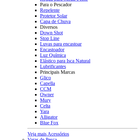
Para o Pescador
Repelente
Protetor Solar
Capa de Chuva
Diversos
Down Shot
Stop Line
Luvas para encastoar
Encastoador
Luz Química
Elástico para Isca Natural
Lubrificantes
Principais Marcas
Glico
Capella
CCM
Owner
Mury
Celta
Yara
Alligator
Blue Fox
Veja mais Acessórios
Varas de Pesca