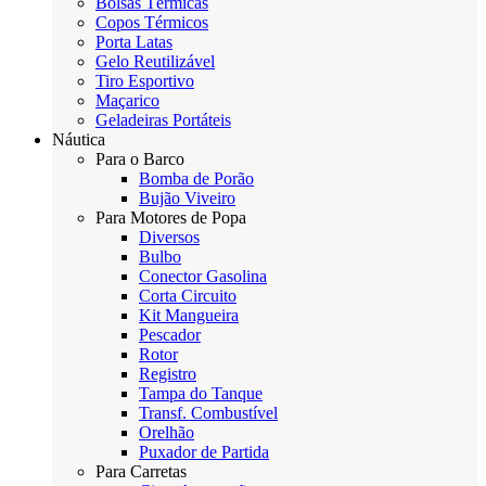
Bolsas Térmicas
Copos Térmicos
Porta Latas
Gelo Reutilizável
Tiro Esportivo
Maçarico
Geladeiras Portáteis
Náutica
Para o Barco
Bomba de Porão
Bujão Viveiro
Para Motores de Popa
Diversos
Bulbo
Conector Gasolina
Corta Circuito
Kit Mangueira
Pescador
Rotor
Registro
Tampa do Tanque
Transf. Combustível
Orelhão
Puxador de Partida
Para Carretas