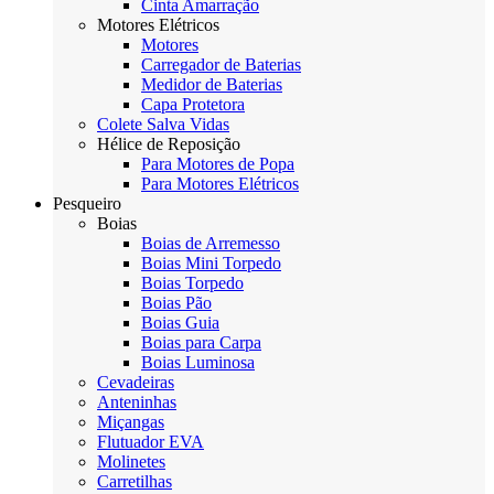
Cinta Amarração
Motores Elétricos
Motores
Carregador de Baterias
Medidor de Baterias
Capa Protetora
Colete Salva Vidas
Hélice de Reposição
Para Motores de Popa
Para Motores Elétricos
Pesqueiro
Boias
Boias de Arremesso
Boias Mini Torpedo
Boias Torpedo
Boias Pão
Boias Guia
Boias para Carpa
Boias Luminosa
Cevadeiras
Anteninhas
Miçangas
Flutuador EVA
Molinetes
Carretilhas