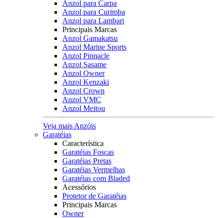
Anzol para Carpa
Anzol para Curimba
Anzol para Lambari
Principais Marcas
Anzol Gamakatsu
Anzol Marine Sports
Anzol Pinnacle
Anzol Sasame
Anzol Owner
Anzol Kenzaki
Anzol Crown
Anzol VMC
Anzol Meitou
Veja mais Anzóis
Garatéias
Característica
Garatéias Foscas
Garatéias Pretas
Garatéias Vermelhas
Garatéias com Bladed
Acessórios
Protetor de Garatéias
Principais Marcas
Owner