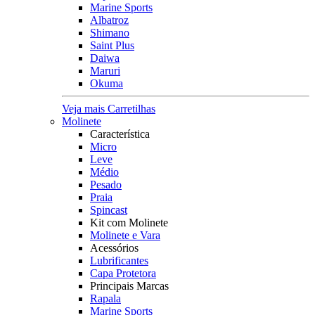
Marine Sports
Albatroz
Shimano
Saint Plus
Daiwa
Maruri
Okuma
Veja mais Carretilhas
Molinete
Característica
Micro
Leve
Médio
Pesado
Praia
Spincast
Kit com Molinete
Molinete e Vara
Acessórios
Lubrificantes
Capa Protetora
Principais Marcas
Rapala
Marine Sports