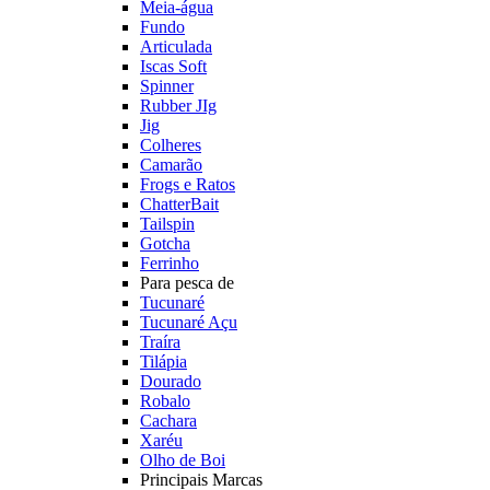
Meia-água
Fundo
Articulada
Iscas Soft
Spinner
Rubber JIg
Jig
Colheres
Camarão
Frogs e Ratos
ChatterBait
Tailspin
Gotcha
Ferrinho
Para pesca de
Tucunaré
Tucunaré Açu
Traíra
Tilápia
Dourado
Robalo
Cachara
Xaréu
Olho de Boi
Principais Marcas