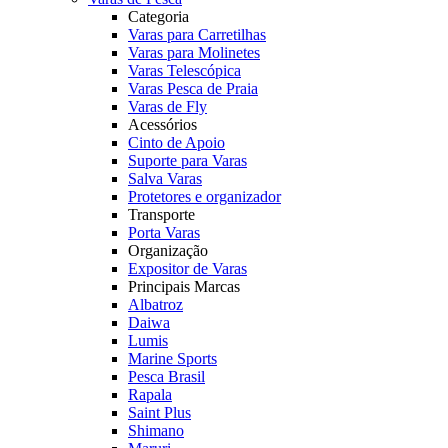
Categoria
Varas para Carretilhas
Varas para Molinetes
Varas Telescópica
Varas Pesca de Praia
Varas de Fly
Acessórios
Cinto de Apoio
Suporte para Varas
Salva Varas
Protetores e organizador
Transporte
Porta Varas
Organização
Expositor de Varas
Principais Marcas
Albatroz
Daiwa
Lumis
Marine Sports
Pesca Brasil
Rapala
Saint Plus
Shimano