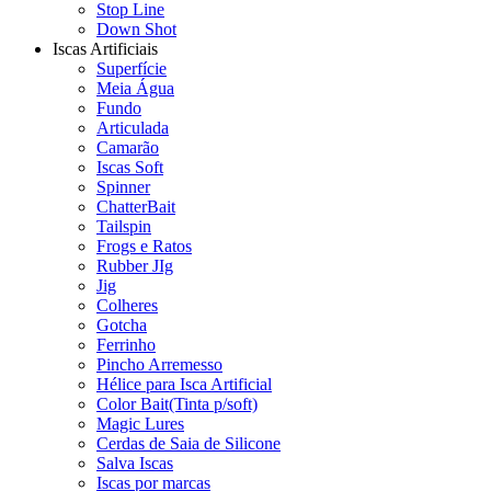
Stop Line
Down Shot
Iscas Artificiais
Superfície
Meia Água
Fundo
Articulada
Camarão
Iscas Soft
Spinner
ChatterBait
Tailspin
Frogs e Ratos
Rubber JIg
Jig
Colheres
Gotcha
Ferrinho
Pincho Arremesso
Hélice para Isca Artificial
Color Bait(Tinta p/soft)
Magic Lures
Cerdas de Saia de Silicone
Salva Iscas
Iscas por marcas