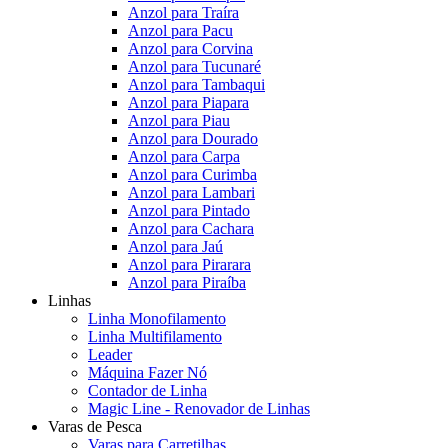
Anzol para Traíra
Anzol para Pacu
Anzol para Corvina
Anzol para Tucunaré
Anzol para Tambaqui
Anzol para Piapara
Anzol para Piau
Anzol para Dourado
Anzol para Carpa
Anzol para Curimba
Anzol para Lambari
Anzol para Pintado
Anzol para Cachara
Anzol para Jaú
Anzol para Pirarara
Anzol para Piraíba
Linhas
Linha Monofilamento
Linha Multifilamento
Leader
Máquina Fazer Nó
Contador de Linha
Magic Line - Renovador de Linhas
Varas de Pesca
Varas para Carretilhas