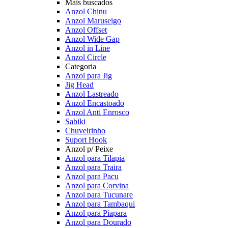
Mais buscados
Anzol Chinu
Anzol Maruseigo
Anzol Offset
Anzol Wide Gap
Anzol in Line
Anzol Circle
Categoria
Anzol para Jig
Jig Head
Anzol Lastreado
Anzol Encastoado
Anzol Anti Enrosco
Sabiki
Chuveirinho
Suport Hook
Anzol p/ Peixe
Anzol para Tilapia
Anzol para Traira
Anzol para Pacu
Anzol para Corvina
Anzol para Tucunare
Anzol para Tambaqui
Anzol para Piapara
Anzol para Dourado