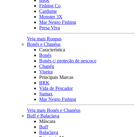
BRK
Fishing Co
Cardume
Monster 3X
Mar Negro Fishing
Presa Viva
Veja mais Roupas
Bonés e Chapéus
Característica
Bonés
Bonés c/ proteção de pescoço
Chapéu
Viseira
Principais Marcas
BRK
Vida de Pescador
Sumax
Mar Negro Fishing
Veja mais Bonés e Chapéus
Buff e Balaclava
Máscara
Buff
Balaclava