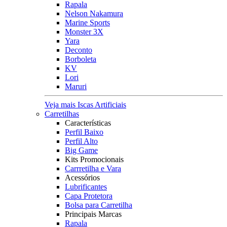
Rapala
Nelson Nakamura
Marine Sports
Monster 3X
Yara
Deconto
Borboleta
KV
Lori
Maruri
Veja mais Iscas Artificiais
Carretilhas
Características
Perfil Baixo
Perfil Alto
Big Game
Kits Promocionais
Carrretilha e Vara
Acessórios
Lubrificantes
Capa Protetora
Bolsa para Carretilha
Principais Marcas
Rapala