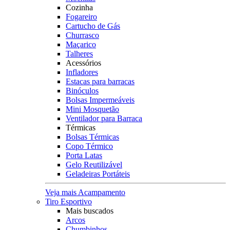
Cozinha
Fogareiro
Cartucho de Gás
Churrasco
Maçarico
Talheres
Acessórios
Infladores
Estacas para barracas
Binóculos
Bolsas Impermeáveis
Mini Mosquetão
Ventilador para Barraca
Térmicas
Bolsas Térmicas
Copo Térmico
Porta Latas
Gelo Reutilizável
Geladeiras Portáteis
Veja mais Acampamento
Tiro Esportivo
Mais buscados
Arcos
Chumbinhos