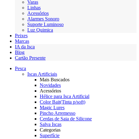
Varas
Linhas
Acessórios
Alarmes Sonoro
Suporte Luminoso
Luz Quimica
Peixes
Marcas
IA da Isca
Blog
Cartão Presente
Pesca
Iscas Artificiais
Mais Buscados
Novidades
Acessórios
Hélice para Isca Artificial
Color Bait(Tinta p/soft)
Magic Lures
Pincho Arremesso
Cerdas de Saia de Silicone
Salva Iscas
Categorias
Superfície