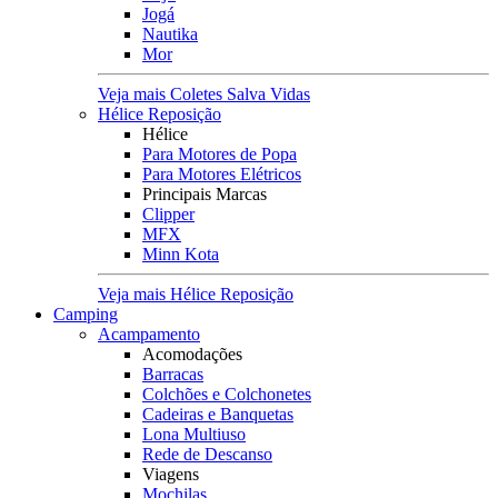
Jogá
Nautika
Mor
Veja mais Coletes Salva Vidas
Hélice Reposição
Hélice
Para Motores de Popa
Para Motores Elétricos
Principais Marcas
Clipper
MFX
Minn Kota
Veja mais Hélice Reposição
Camping
Acampamento
Acomodações
Barracas
Colchões e Colchonetes
Cadeiras e Banquetas
Lona Multiuso
Rede de Descanso
Viagens
Mochilas