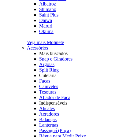
Albatroz
Shimano
Saint Plus
Daiwa
Maruri
Okuma
Veja mais Molinete
Acessórios
Mais buscados
Snap e Giradores
Argolas
Split Ring
Cutelaria
Facas
Canivetes
Tesouras
Afiador de Faca
Indispensáveis
Alicates
Aeradores
Balanças
Lanternas
Passaguá (Puça)
Régua para Medir Peixe