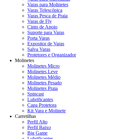
Varas para Molinetes
Varas Telescópica
Varas Pesca de Praia
Varas de Fly
Cinto de Apoio
Suporte para Varas
Porta Varas
Expositor de Varas
Salva Varas
Protetores e Organizador
Molinetes
Molinetes Micro
Molinetes Leve
Molinetes Médio
Molinetes Pesado
Molinetes Praia
Spincast
Lubrificantes
Capa Protetora
Kit Vara e Molinete
Carretilhas
Perfil Alto
Perfil Baixo
Big Game
Lubrificantes