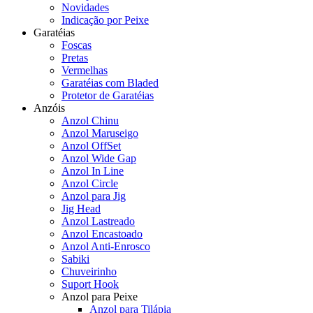
Novidades
Indicação por Peixe
Garatéias
Foscas
Pretas
Vermelhas
Garatéias com Bladed
Protetor de Garatéias
Anzóis
Anzol Chinu
Anzol Maruseigo
Anzol OffSet
Anzol Wide Gap
Anzol In Line
Anzol Circle
Anzol para Jig
Jig Head
Anzol Lastreado
Anzol Encastoado
Anzol Anti-Enrosco
Sabiki
Chuveirinho
Suport Hook
Anzol para Peixe
Anzol para Tilápia