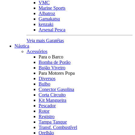
VMC
Marine Sports
Albatroz
Gamakatsu
kenzaki
Arsenal Pesca
Veja mais Garatéias
Náutica
Acessórios
Para o Barco
Bomba de Porão
Bujão Viveiro
Para Motores Popa
Diversos
Bulbo
Conector Gasolina
Corta Circuito
Kit Mangueira
Pescador
Rotor
Registro
Tampa Tanque
Transf. Combustível
Orelhão