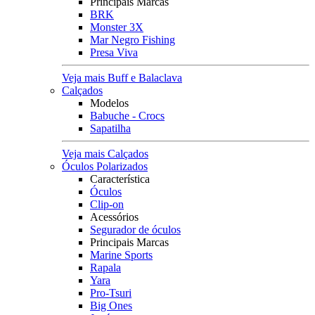
Principais Marcas
BRK
Monster 3X
Mar Negro Fishing
Presa Viva
Veja mais Buff e Balaclava
Calçados
Modelos
Babuche - Crocs
Sapatilha
Veja mais Calçados
Óculos Polarizados
Característica
Óculos
Clip-on
Acessórios
Segurador de óculos
Principais Marcas
Marine Sports
Rapala
Yara
Pro-Tsuri
Big Ones