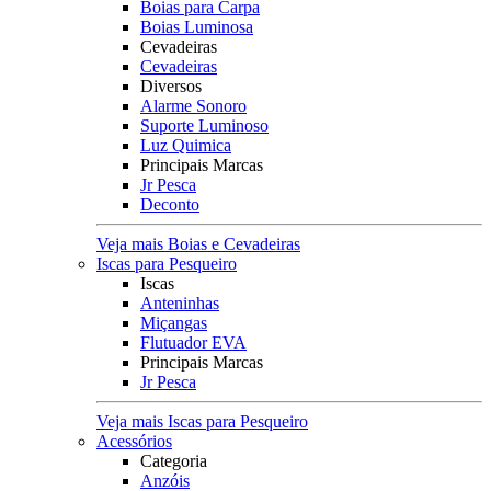
Boias para Carpa
Boias Luminosa
Cevadeiras
Cevadeiras
Diversos
Alarme Sonoro
Suporte Luminoso
Luz Quimica
Principais Marcas
Jr Pesca
Deconto
Veja mais Boias e Cevadeiras
Iscas para Pesqueiro
Iscas
Anteninhas
Miçangas
Flutuador EVA
Principais Marcas
Jr Pesca
Veja mais Iscas para Pesqueiro
Acessórios
Categoria
Anzóis