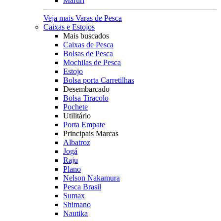
Maruri
Veja mais Varas de Pesca
Caixas e Estojos
Mais buscados
Caixas de Pesca
Bolsas de Pesca
Mochilas de Pesca
Estojo
Bolsa porta Carretilhas
Desembarcado
Bolsa Tiracolo
Pochete
Utilitário
Porta Empate
Principais Marcas
Albatroz
Jogá
Raju
Plano
Nelson Nakamura
Pesca Brasil
Sumax
Shimano
Nautika