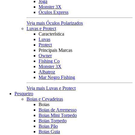
Jogá
Monster 3X
Óculos Express
Veja mais Óculos Polarizados
Luvas e Protect
Característica
Luvas
Protect
Principais Marcas
Owner
Fishing Co
Monster 3X
Albatroz
Mar Negro Fishing
Veja mais Luvas e Protect
Pesqueiro
Boias e Cevadeiras
Boias
Boias de Arremesso
Boias Mini Torpedo
Boias Torpedo
Boias Pão
Boias Guia