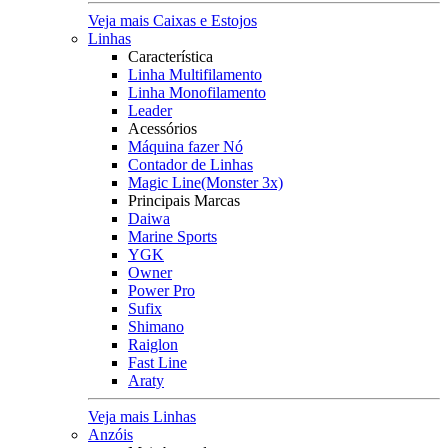
Veja mais Caixas e Estojos
Linhas
Característica
Linha Multifilamento
Linha Monofilamento
Leader
Acessórios
Máquina fazer Nó
Contador de Linhas
Magic Line(Monster 3x)
Principais Marcas
Daiwa
Marine Sports
YGK
Owner
Power Pro
Sufix
Shimano
Raiglon
Fast Line
Araty
Veja mais Linhas
Anzóis