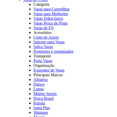
Categoria
Varas para Carretilhas
Varas para Molinetes
Varas Telescópica
Varas Pesca de Praia
Varas de Fly
Acessórios
Cinto de Apoio
Suporte para Varas
Salva Varas
Protetores e organizador
Transporte
Porta Varas
Organização
Expositor de Varas
Principais Marcas
Albatroz
Daiwa
Lumis
Marine Sports
Pesca Brasil
Rapala
Saint Plus
Shimano