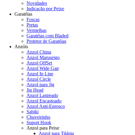
Novidades
Indicação por Peixe
Garatéias
Foscas
Pretas
Vermelhas
Garatéias com Bladed
Protetor de Garatéias
Anzóis
Anzol Chinu
Anzol Maruseigo
Anzol OffSet
Anzol Wide Gap
Anzol In Line
Anzol Circle
Anzol para Jig
Jig Head
Anzol Lastreado
Anzol Encastoado
Anzol Anti-Enrosco
Sabiki
Chuveirinho
Suport Hook
Anzol para Peixe
Anzol para Tilápia