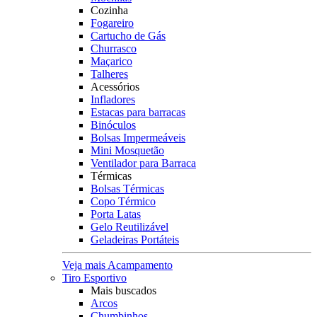
Cozinha
Fogareiro
Cartucho de Gás
Churrasco
Maçarico
Talheres
Acessórios
Infladores
Estacas para barracas
Binóculos
Bolsas Impermeáveis
Mini Mosquetão
Ventilador para Barraca
Térmicas
Bolsas Térmicas
Copo Térmico
Porta Latas
Gelo Reutilizável
Geladeiras Portáteis
Veja mais Acampamento
Tiro Esportivo
Mais buscados
Arcos
Chumbinhos