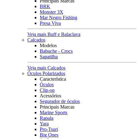
Principais Marcas
BRK
Monster 3X
Mar Negro Fishing
Presa Viva
Veja mais Buff e Balaclava
Calçados
Modelos
Babuche - Crocs
Sapatilha
Veja mais Calçados
Óculos Polarizados
Característica
Óculos
Clip-on
Acessórios
Segurador de óculos
Principais Marcas
Marine Sports
Rapala
Yara
Pro-Tsuri
Big Ones