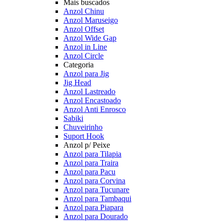
Mais buscados
Anzol Chinu
Anzol Maruseigo
Anzol Offset
Anzol Wide Gap
Anzol in Line
Anzol Circle
Categoria
Anzol para Jig
Jig Head
Anzol Lastreado
Anzol Encastoado
Anzol Anti Enrosco
Sabiki
Chuveirinho
Suport Hook
Anzol p/ Peixe
Anzol para Tilapia
Anzol para Traira
Anzol para Pacu
Anzol para Corvina
Anzol para Tucunare
Anzol para Tambaqui
Anzol para Piapara
Anzol para Dourado