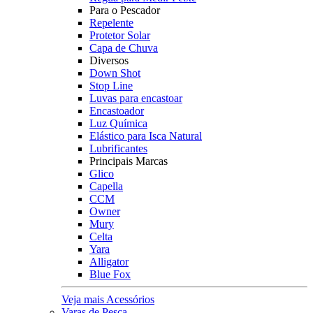
Para o Pescador
Repelente
Protetor Solar
Capa de Chuva
Diversos
Down Shot
Stop Line
Luvas para encastoar
Encastoador
Luz Química
Elástico para Isca Natural
Lubrificantes
Principais Marcas
Glico
Capella
CCM
Owner
Mury
Celta
Yara
Alligator
Blue Fox
Veja mais Acessórios
Varas de Pesca