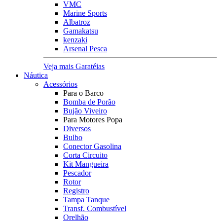
VMC
Marine Sports
Albatroz
Gamakatsu
kenzaki
Arsenal Pesca
Veja mais Garatéias
Náutica
Acessórios
Para o Barco
Bomba de Porão
Bujão Viveiro
Para Motores Popa
Diversos
Bulbo
Conector Gasolina
Corta Circuito
Kit Mangueira
Pescador
Rotor
Registro
Tampa Tanque
Transf. Combustível
Orelhão