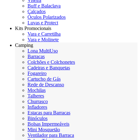
Viseira
Buff e Balaclava
Calçados
Óculos Polarizados
Luvas e Protect
Kits Promocionais
Vara e Carretilha
Vara e Molinete
Camping
Lona MultiUso
Barracas
Colchões e Colchonetes
Cadeiras e Banquetas
Fogareiro
Cartucho de Gás
Rede de Descanso
Mochilas
Talheres
Churrasco
Infladores
Estacas para Barracas
Binóculos
Bolsas Impermeáveis
Mini Mosquetão
Ventilador para Barraca