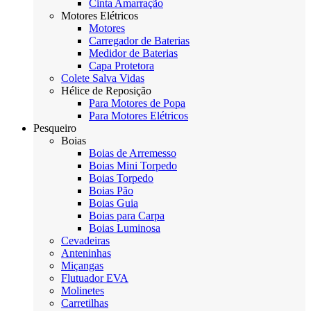
Cinta Amarração
Motores Elétricos
Motores
Carregador de Baterias
Medidor de Baterias
Capa Protetora
Colete Salva Vidas
Hélice de Reposição
Para Motores de Popa
Para Motores Elétricos
Pesqueiro
Boias
Boias de Arremesso
Boias Mini Torpedo
Boias Torpedo
Boias Pão
Boias Guia
Boias para Carpa
Boias Luminosa
Cevadeiras
Anteninhas
Miçangas
Flutuador EVA
Molinetes
Carretilhas