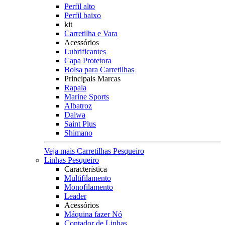
Perfil alto
Perfil baixo
kit
Carretilha e Vara
Acessórios
Lubrificantes
Capa Protetora
Bolsa para Carretilhas
Principais Marcas
Rapala
Marine Sports
Albatroz
Daiwa
Saint Plus
Shimano
Veja mais Carretilhas Pesqueiro
Linhas Pesqueiro
Característica
Multifilamento
Monofilamento
Leader
Acessórios
Máquina fazer Nó
Contador de Linhas