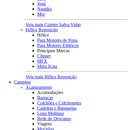
Jogá
Nautika
Mor
Veja mais Coletes Salva Vidas
Hélice Reposição
Hélice
Para Motores de Popa
Para Motores Elétricos
Principais Marcas
Clipper
MFX
Minn Kota
Veja mais Hélice Reposição
Camping
Acampamento
Acomodações
Barracas
Colchões e Colchonetes
Cadeiras e Banquetas
Lona Multiuso
Rede de Descanso
Viagens
Mochilas