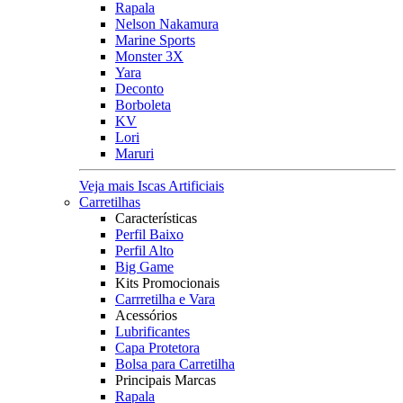
Rapala
Nelson Nakamura
Marine Sports
Monster 3X
Yara
Deconto
Borboleta
KV
Lori
Maruri
Veja mais Iscas Artificiais
Carretilhas
Características
Perfil Baixo
Perfil Alto
Big Game
Kits Promocionais
Carrretilha e Vara
Acessórios
Lubrificantes
Capa Protetora
Bolsa para Carretilha
Principais Marcas
Rapala