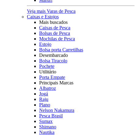
Maruri
Veja mais Varas de Pesca
Caixas e Estojos
Mais buscados
Caixas de Pesca
Bolsas de Pesca
Mochilas de Pesca
Estojo
Bolsa porta Carretilhas
Desembarcado
Bolsa Tiracolo
Pochete
Utilitário
Porta Empate
Principais Marcas
Albatroz
Jogá
Raju
Plano
Nelson Nakamura
Pesca Brasil
Sumax
Shimano
Nautika