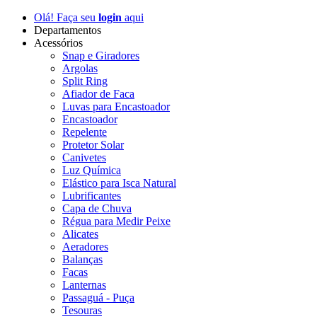
Olá! Faça seu
login
aqui
Departamentos
Acessórios
Snap e Giradores
Argolas
Split Ring
Afiador de Faca
Luvas para Encastoador
Encastoador
Repelente
Protetor Solar
Canivetes
Luz Química
Elástico para Isca Natural
Lubrificantes
Capa de Chuva
Régua para Medir Peixe
Alicates
Aeradores
Balanças
Facas
Lanternas
Passaguá - Puça
Tesouras