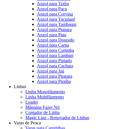
Anzol para Traíra
Anzol para Pacu
Anzol para Corvina
Anzol para Tucunaré
Anzol para Tambaqui
Anzol para Piapara
Anzol para Piau
Anzol para Dourado
Anzol para Carpa
Anzol para Curimba
Anzol para Lambari
Anzol para Pintado
Anzol para Cachara
Anzol para Jaú
Anzol para Pirarara
Anzol para Piraíba
Linhas
Linha Monofilamento
Linha Multifilamento
Leader
Máquina Fazer Nó
Contador de Linha
Magic Line - Renovador de Linhas
Varas de Pesca
Varas para Carretilhas