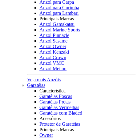
Anzol para Carpa
Anzol para Curimba
Anzol para Lambari
Principais Marcas
Anzol Gamakatsu
Anzol Marine Sports
Anzol Pinnacle
Anzol Sasame
Anzol Owner
Anzol Kenzaki
Anzol Crown
Anzol VMC
Anzol Meitou
Veja mais Anzóis
Garatéias
Característica
Garatéias Foscas
Garatéias Pretas
Garatéias Vermelhas
Garatéias com Bladed
Acessórios
Protetor de Garatéias
Principais Marcas
Owner