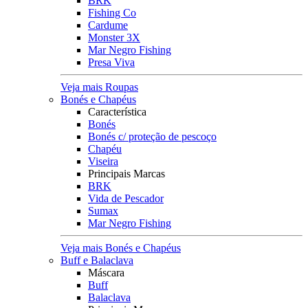
BRK
Fishing Co
Cardume
Monster 3X
Mar Negro Fishing
Presa Viva
Veja mais Roupas
Bonés e Chapéus
Característica
Bonés
Bonés c/ proteção de pescoço
Chapéu
Viseira
Principais Marcas
BRK
Vida de Pescador
Sumax
Mar Negro Fishing
Veja mais Bonés e Chapéus
Buff e Balaclava
Máscara
Buff
Balaclava