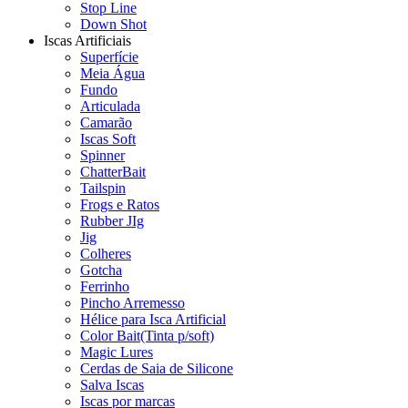
Stop Line
Down Shot
Iscas Artificiais
Superfície
Meia Água
Fundo
Articulada
Camarão
Iscas Soft
Spinner
ChatterBait
Tailspin
Frogs e Ratos
Rubber JIg
Jig
Colheres
Gotcha
Ferrinho
Pincho Arremesso
Hélice para Isca Artificial
Color Bait(Tinta p/soft)
Magic Lures
Cerdas de Saia de Silicone
Salva Iscas
Iscas por marcas