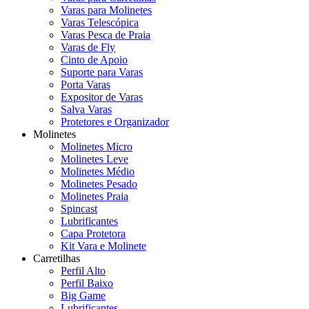
Varas para Molinetes
Varas Telescópica
Varas Pesca de Praia
Varas de Fly
Cinto de Apoio
Suporte para Varas
Porta Varas
Expositor de Varas
Salva Varas
Protetores e Organizador
Molinetes
Molinetes Micro
Molinetes Leve
Molinetes Médio
Molinetes Pesado
Molinetes Praia
Spincast
Lubrificantes
Capa Protetora
Kit Vara e Molinete
Carretilhas
Perfil Alto
Perfil Baixo
Big Game
Lubrificantes