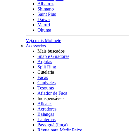
Albatroz
Shimano
Saint Plus
Daiwa
Maruri
Okuma
Veja mais Molinete
Acessórios
Mais buscados
Snap e Giradores
Argolas
Split Ring
Cutelaria
Facas
Canivetes
Tesouras
Afiador de Faca
Indispensáveis
Alicates
Aeradores
Balanças
Lanternas
Passaguá (Puça)
Régua para Medir Peixe