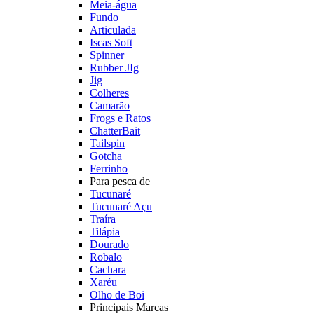
Meia-água
Fundo
Articulada
Iscas Soft
Spinner
Rubber JIg
Jig
Colheres
Camarão
Frogs e Ratos
ChatterBait
Tailspin
Gotcha
Ferrinho
Para pesca de
Tucunaré
Tucunaré Açu
Traíra
Tilápia
Dourado
Robalo
Cachara
Xaréu
Olho de Boi
Principais Marcas