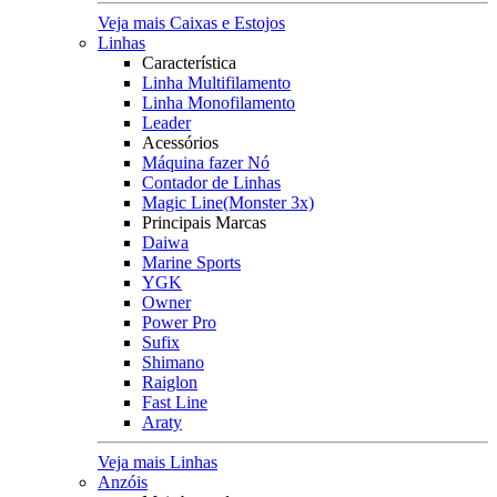
Veja mais Caixas e Estojos
Linhas
Característica
Linha Multifilamento
Linha Monofilamento
Leader
Acessórios
Máquina fazer Nó
Contador de Linhas
Magic Line(Monster 3x)
Principais Marcas
Daiwa
Marine Sports
YGK
Owner
Power Pro
Sufix
Shimano
Raiglon
Fast Line
Araty
Veja mais Linhas
Anzóis