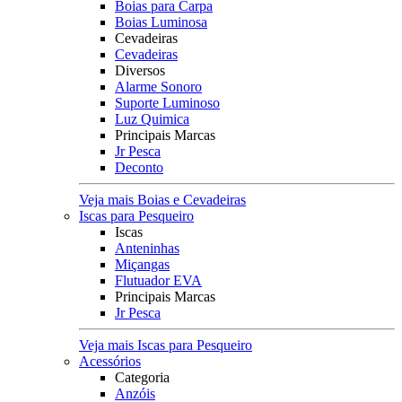
Boias para Carpa
Boias Luminosa
Cevadeiras
Cevadeiras
Diversos
Alarme Sonoro
Suporte Luminoso
Luz Quimica
Principais Marcas
Jr Pesca
Deconto
Veja mais Boias e Cevadeiras
Iscas para Pesqueiro
Iscas
Anteninhas
Miçangas
Flutuador EVA
Principais Marcas
Jr Pesca
Veja mais Iscas para Pesqueiro
Acessórios
Categoria
Anzóis