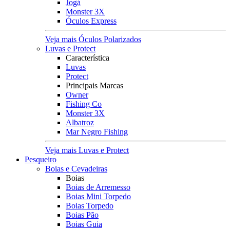
Jogá
Monster 3X
Óculos Express
Veja mais Óculos Polarizados
Luvas e Protect
Característica
Luvas
Protect
Principais Marcas
Owner
Fishing Co
Monster 3X
Albatroz
Mar Negro Fishing
Veja mais Luvas e Protect
Pesqueiro
Boias e Cevadeiras
Boias
Boias de Arremesso
Boias Mini Torpedo
Boias Torpedo
Boias Pão
Boias Guia