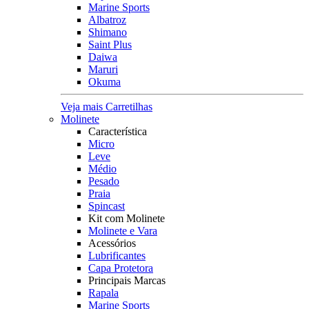
Marine Sports
Albatroz
Shimano
Saint Plus
Daiwa
Maruri
Okuma
Veja mais Carretilhas
Molinete
Característica
Micro
Leve
Médio
Pesado
Praia
Spincast
Kit com Molinete
Molinete e Vara
Acessórios
Lubrificantes
Capa Protetora
Principais Marcas
Rapala
Marine Sports