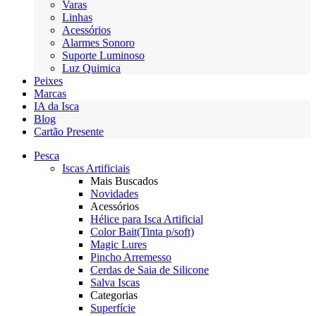
Varas
Linhas
Acessórios
Alarmes Sonoro
Suporte Luminoso
Luz Quimica
Peixes
Marcas
IA da Isca
Blog
Cartão Presente
Pesca
Iscas Artificiais
Mais Buscados
Novidades
Acessórios
Hélice para Isca Artificial
Color Bait(Tinta p/soft)
Magic Lures
Pincho Arremesso
Cerdas de Saia de Silicone
Salva Iscas
Categorias
Superfície