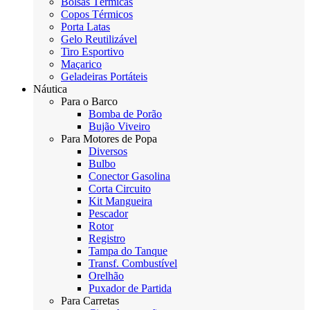
Bolsas Térmicas
Copos Térmicos
Porta Latas
Gelo Reutilizável
Tiro Esportivo
Maçarico
Geladeiras Portáteis
Náutica
Para o Barco
Bomba de Porão
Bujão Viveiro
Para Motores de Popa
Diversos
Bulbo
Conector Gasolina
Corta Circuito
Kit Mangueira
Pescador
Rotor
Registro
Tampa do Tanque
Transf. Combustível
Orelhão
Puxador de Partida
Para Carretas