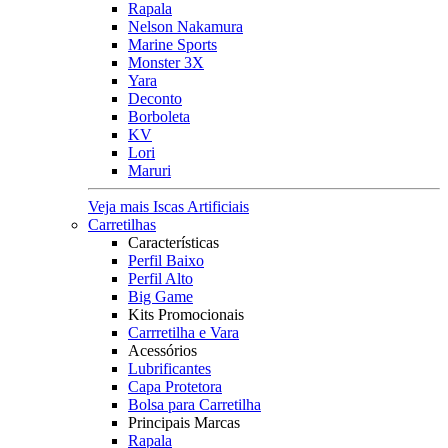
Rapala
Nelson Nakamura
Marine Sports
Monster 3X
Yara
Deconto
Borboleta
KV
Lori
Maruri
Veja mais Iscas Artificiais
Carretilhas
Características
Perfil Baixo
Perfil Alto
Big Game
Kits Promocionais
Carrretilha e Vara
Acessórios
Lubrificantes
Capa Protetora
Bolsa para Carretilha
Principais Marcas
Rapala