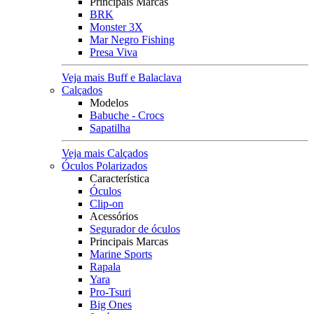
Principais Marcas
BRK
Monster 3X
Mar Negro Fishing
Presa Viva
Veja mais Buff e Balaclava
Calçados
Modelos
Babuche - Crocs
Sapatilha
Veja mais Calçados
Óculos Polarizados
Característica
Óculos
Clip-on
Acessórios
Segurador de óculos
Principais Marcas
Marine Sports
Rapala
Yara
Pro-Tsuri
Big Ones