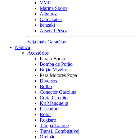
VMC
Marine Sports
Albatroz
Gamakatsu
kenzaki
Arsenal Pesca
Veja mais Garatéias
Náutica
Acessórios
Para o Barco
Bomba de Porão
Bujão Viveiro
Para Motores Popa
Diversos
Bulbo
Conector Gasolina
Corta Circuito
Kit Mangueira
Pescador
Rotor
Registro
Tampa Tanque
Transf. Combustível
Orelhão