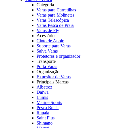
Categoria
Varas para Carretilhas
Varas para Molinetes
Varas Telescópica
Varas Pesca de Praia
Varas de Fly
Acessórios
Cinto de Apoio
Suporte para Varas
Salva Varas
Protetores e organizador
Transporte
Porta Varas
Organização
Expositor de Varas
Principais Marcas
Albatroz
Daiwa
Lumis
Marine Sports
Pesca Brasil
Rapala
Saint Plus
Shimano