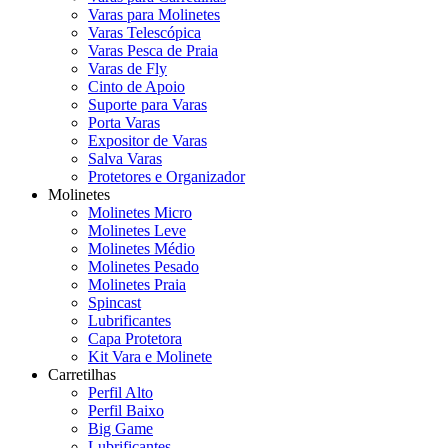
Varas para Molinetes
Varas Telescópica
Varas Pesca de Praia
Varas de Fly
Cinto de Apoio
Suporte para Varas
Porta Varas
Expositor de Varas
Salva Varas
Protetores e Organizador
Molinetes
Molinetes Micro
Molinetes Leve
Molinetes Médio
Molinetes Pesado
Molinetes Praia
Spincast
Lubrificantes
Capa Protetora
Kit Vara e Molinete
Carretilhas
Perfil Alto
Perfil Baixo
Big Game
Lubrificantes