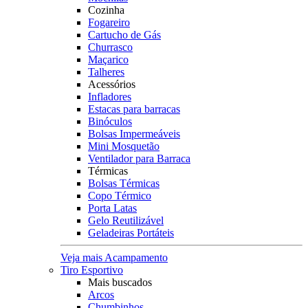
Cozinha
Fogareiro
Cartucho de Gás
Churrasco
Maçarico
Talheres
Acessórios
Infladores
Estacas para barracas
Binóculos
Bolsas Impermeáveis
Mini Mosquetão
Ventilador para Barraca
Térmicas
Bolsas Térmicas
Copo Térmico
Porta Latas
Gelo Reutilizável
Geladeiras Portáteis
Veja mais Acampamento
Tiro Esportivo
Mais buscados
Arcos
Chumbinhos