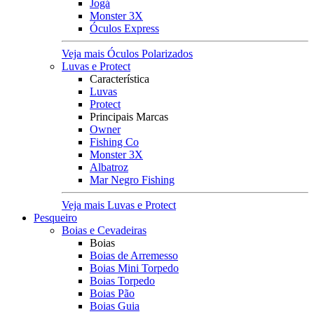
Jogá
Monster 3X
Óculos Express
Veja mais Óculos Polarizados
Luvas e Protect
Característica
Luvas
Protect
Principais Marcas
Owner
Fishing Co
Monster 3X
Albatroz
Mar Negro Fishing
Veja mais Luvas e Protect
Pesqueiro
Boias e Cevadeiras
Boias
Boias de Arremesso
Boias Mini Torpedo
Boias Torpedo
Boias Pão
Boias Guia