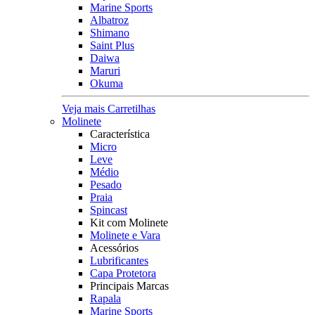
Marine Sports
Albatroz
Shimano
Saint Plus
Daiwa
Maruri
Okuma
Veja mais Carretilhas
Molinete
Característica
Micro
Leve
Médio
Pesado
Praia
Spincast
Kit com Molinete
Molinete e Vara
Acessórios
Lubrificantes
Capa Protetora
Principais Marcas
Rapala
Marine Sports