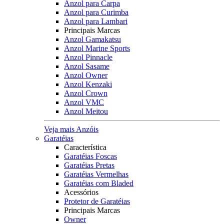
Anzol para Carpa
Anzol para Curimba
Anzol para Lambari
Principais Marcas
Anzol Gamakatsu
Anzol Marine Sports
Anzol Pinnacle
Anzol Sasame
Anzol Owner
Anzol Kenzaki
Anzol Crown
Anzol VMC
Anzol Meitou
Veja mais Anzóis
Garatéias
Característica
Garatéias Foscas
Garatéias Pretas
Garatéias Vermelhas
Garatéias com Bladed
Acessórios
Protetor de Garatéias
Principais Marcas
Owner