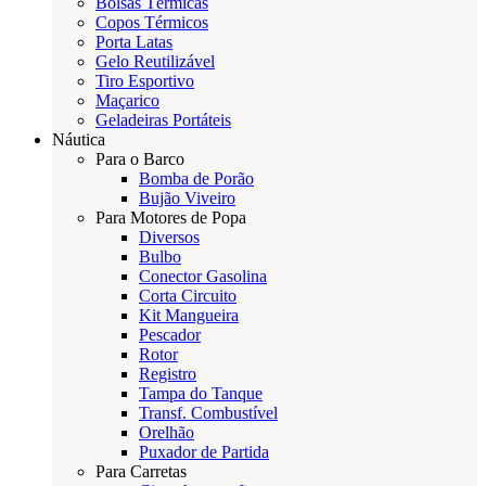
Bolsas Térmicas
Copos Térmicos
Porta Latas
Gelo Reutilizável
Tiro Esportivo
Maçarico
Geladeiras Portáteis
Náutica
Para o Barco
Bomba de Porão
Bujão Viveiro
Para Motores de Popa
Diversos
Bulbo
Conector Gasolina
Corta Circuito
Kit Mangueira
Pescador
Rotor
Registro
Tampa do Tanque
Transf. Combustível
Orelhão
Puxador de Partida
Para Carretas