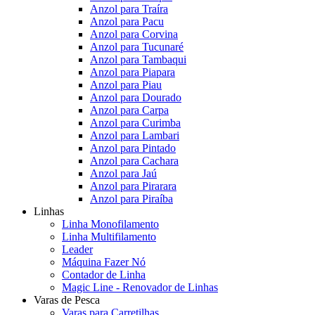
Anzol para Traíra
Anzol para Pacu
Anzol para Corvina
Anzol para Tucunaré
Anzol para Tambaqui
Anzol para Piapara
Anzol para Piau
Anzol para Dourado
Anzol para Carpa
Anzol para Curimba
Anzol para Lambari
Anzol para Pintado
Anzol para Cachara
Anzol para Jaú
Anzol para Pirarara
Anzol para Piraíba
Linhas
Linha Monofilamento
Linha Multifilamento
Leader
Máquina Fazer Nó
Contador de Linha
Magic Line - Renovador de Linhas
Varas de Pesca
Varas para Carretilhas