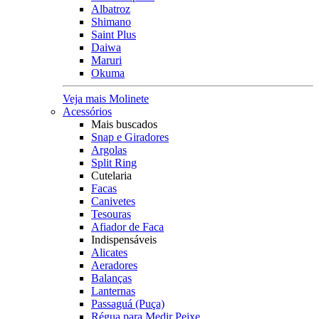
Albatroz
Shimano
Saint Plus
Daiwa
Maruri
Okuma
Veja mais Molinete
Acessórios
Mais buscados
Snap e Giradores
Argolas
Split Ring
Cutelaria
Facas
Canivetes
Tesouras
Afiador de Faca
Indispensáveis
Alicates
Aeradores
Balanças
Lanternas
Passaguá (Puça)
Régua para Medir Peixe