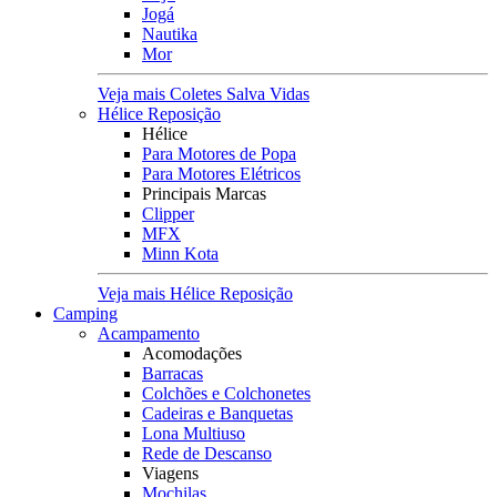
Jogá
Nautika
Mor
Veja mais Coletes Salva Vidas
Hélice Reposição
Hélice
Para Motores de Popa
Para Motores Elétricos
Principais Marcas
Clipper
MFX
Minn Kota
Veja mais Hélice Reposição
Camping
Acampamento
Acomodações
Barracas
Colchões e Colchonetes
Cadeiras e Banquetas
Lona Multiuso
Rede de Descanso
Viagens
Mochilas