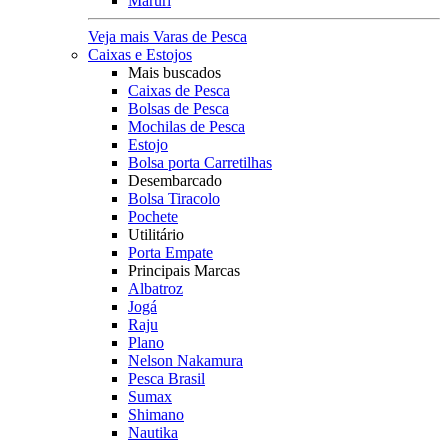
Maruri
Veja mais Varas de Pesca
Caixas e Estojos
Mais buscados
Caixas de Pesca
Bolsas de Pesca
Mochilas de Pesca
Estojo
Bolsa porta Carretilhas
Desembarcado
Bolsa Tiracolo
Pochete
Utilitário
Porta Empate
Principais Marcas
Albatroz
Jogá
Raju
Plano
Nelson Nakamura
Pesca Brasil
Sumax
Shimano
Nautika