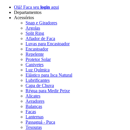
Olá! Faça seu
login
aqui
Departamentos
Acessórios
Snap e Giradores
Argolas
Split Ring
Afiador de Faca
Luvas para Encastoador
Encastoador
Repelente
Protetor Solar
Canivetes
Luz Química
Elástico para Isca Natural
Lubrificantes
Capa de Chuva
Régua para Medir Peixe
Alicates
Aeradores
Balanças
Facas
Lanternas
Passaguá - Puça
Tesouras