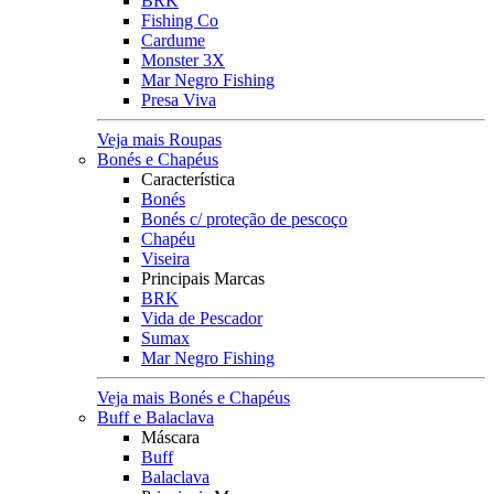
BRK
Fishing Co
Cardume
Monster 3X
Mar Negro Fishing
Presa Viva
Veja mais Roupas
Bonés e Chapéus
Característica
Bonés
Bonés c/ proteção de pescoço
Chapéu
Viseira
Principais Marcas
BRK
Vida de Pescador
Sumax
Mar Negro Fishing
Veja mais Bonés e Chapéus
Buff e Balaclava
Máscara
Buff
Balaclava