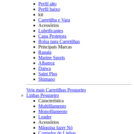
Perfil alto
Perfil baixo
kit
Carretilha e Vara
Acessórios
Lubrificantes
Capa Protetora
Bolsa para Carretilhas
Principais Marcas
Rapala
Marine Sports
Albatroz
Daiwa
Saint Plus
Shimano
Veja mais Carretilhas Pesqueiro
Linhas Pesqueiro
Característica
Multifilamento
Monofilamento
Leader
Acessórios
Máquina fazer Nó
Contador de Linhas