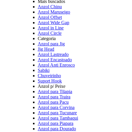
Mais buscados
Anzol Chinu
Anzol Maruseigo
Anzol Offset
Anzol Wide Gap
Anzol in Line
Anzol Circle
Categoria
Anzol para Jig
Jig Head
Anzol Lastreado
Anzol Encastoado
Anzol Anti Enrosco
Sabiki
Chuveirinho
Suport Hook
Anzol p/ Peixe
Anzol para Tilapia
Anzol para Traira
Anzol para Pacu
Anzol para Corvina
Anzol para Tucunare
Anzol para Tambaqui
Anzol para Piapara
Anzol para Dourado