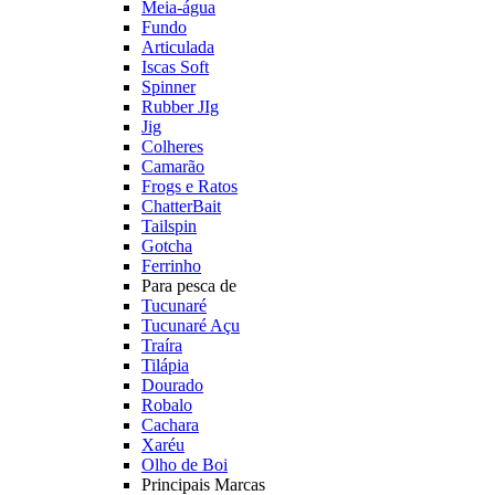
Meia-água
Fundo
Articulada
Iscas Soft
Spinner
Rubber JIg
Jig
Colheres
Camarão
Frogs e Ratos
ChatterBait
Tailspin
Gotcha
Ferrinho
Para pesca de
Tucunaré
Tucunaré Açu
Traíra
Tilápia
Dourado
Robalo
Cachara
Xaréu
Olho de Boi
Principais Marcas