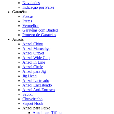
Novidades
Indicação por Peixe
Garatéias
Foscas
Pretas
Vermelhas
Garatéias com Bladed
Protetor de Garatéias
Anzóis
Anzol Chinu
Anzol Maruseigo
Anzol OffSet
Anzol Wide Gap
Anzol In Line
Anzol Circle
Anzol para Jig
Jig Head
Anzol Lastreado
Anzol Encastoado
Anzol Anti-Enrosco
Sabiki
Chuveirinho
Suport Hook
Anzol para Peixe
Anzol para Tilápia