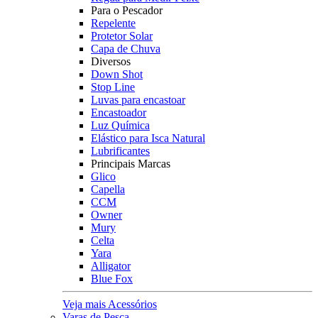
Para o Pescador
Repelente
Protetor Solar
Capa de Chuva
Diversos
Down Shot
Stop Line
Luvas para encastoar
Encastoador
Luz Química
Elástico para Isca Natural
Lubrificantes
Principais Marcas
Glico
Capella
CCM
Owner
Mury
Celta
Yara
Alligator
Blue Fox
Veja mais Acessórios
Varas de Pesca