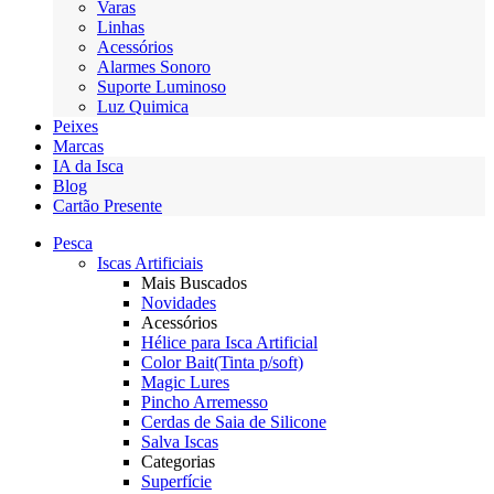
Varas
Linhas
Acessórios
Alarmes Sonoro
Suporte Luminoso
Luz Quimica
Peixes
Marcas
IA da Isca
Blog
Cartão Presente
Pesca
Iscas Artificiais
Mais Buscados
Novidades
Acessórios
Hélice para Isca Artificial
Color Bait(Tinta p/soft)
Magic Lures
Pincho Arremesso
Cerdas de Saia de Silicone
Salva Iscas
Categorias
Superfície