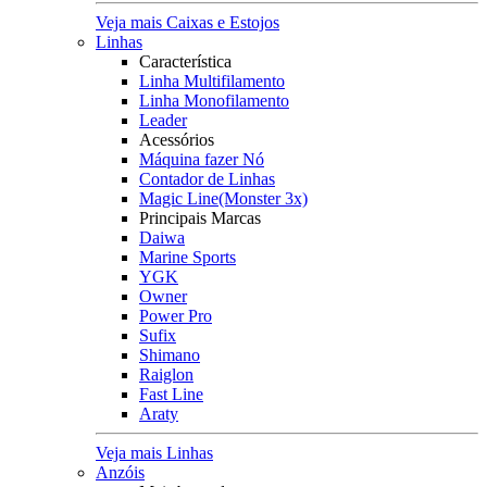
Veja mais Caixas e Estojos
Linhas
Característica
Linha Multifilamento
Linha Monofilamento
Leader
Acessórios
Máquina fazer Nó
Contador de Linhas
Magic Line(Monster 3x)
Principais Marcas
Daiwa
Marine Sports
YGK
Owner
Power Pro
Sufix
Shimano
Raiglon
Fast Line
Araty
Veja mais Linhas
Anzóis