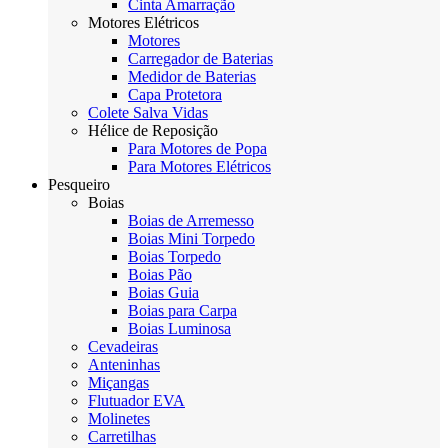
Cinta Amarração
Motores Elétricos
Motores
Carregador de Baterias
Medidor de Baterias
Capa Protetora
Colete Salva Vidas
Hélice de Reposição
Para Motores de Popa
Para Motores Elétricos
Pesqueiro
Boias
Boias de Arremesso
Boias Mini Torpedo
Boias Torpedo
Boias Pão
Boias Guia
Boias para Carpa
Boias Luminosa
Cevadeiras
Anteninhas
Miçangas
Flutuador EVA
Molinetes
Carretilhas