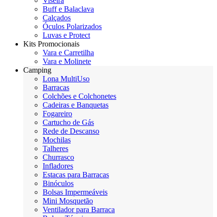
Viseira
Buff e Balaclava
Calçados
Óculos Polarizados
Luvas e Protect
Kits Promocionais
Vara e Carretilha
Vara e Molinete
Camping
Lona MultiUso
Barracas
Colchões e Colchonetes
Cadeiras e Banquetas
Fogareiro
Cartucho de Gás
Rede de Descanso
Mochilas
Talheres
Churrasco
Infladores
Estacas para Barracas
Binóculos
Bolsas Impermeáveis
Mini Mosquetão
Ventilador para Barraca