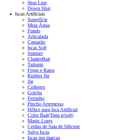
Stop Line
Down Shot
Iscas Artificiais
Superfície
Meia Água
Fundo
Articulada
Camarão
Iscas Soft
Spinner
ChatterBait
Tailspin
Frogs e Ratos
Rubber JIg
Jig
Colheres
Gotcha
Ferrinho
Pincho Arremesso
Hélice para Isca Artificial
Color Bait(Tinta p/soft)
Magic Lures
Cerdas de Saia de Silicone
Salva Iscas
Iscas por marcas