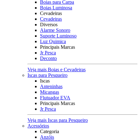
Boias para Carpa
Boias Luminosa
Cevadeiras
Cevadeiras
Diversos
Alarme Sonoro
Suporte Luminoso
Luz Quimica
Principais Marcas
Jr Pesca
Deconto
Veja mais Boias e Cevadeiras
Iscas para Pesqueiro
Iscas
Anteninhas
Miçangas
Flutuador EVA
Principais Marcas
Jr Pesca
Veja mais Iscas para Pesqueiro
Acessórios
Categoria
Anzóis