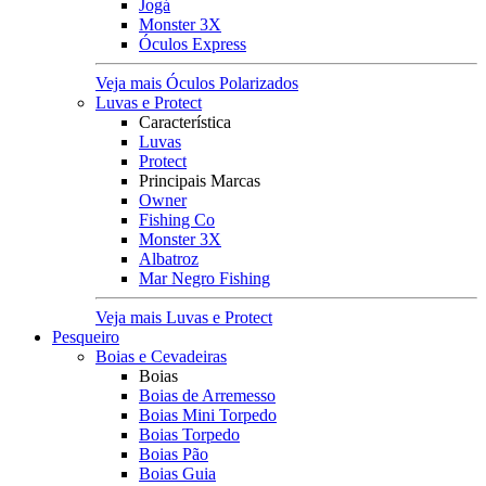
Jogá
Monster 3X
Óculos Express
Veja mais Óculos Polarizados
Luvas e Protect
Característica
Luvas
Protect
Principais Marcas
Owner
Fishing Co
Monster 3X
Albatroz
Mar Negro Fishing
Veja mais Luvas e Protect
Pesqueiro
Boias e Cevadeiras
Boias
Boias de Arremesso
Boias Mini Torpedo
Boias Torpedo
Boias Pão
Boias Guia