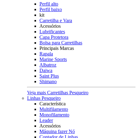
Perfil alto
Perfil baixo
kit
Carretilha e Vara
Acessórios
Lubrificantes
Capa Protetora
Bolsa para Carretilhas
Principais Marcas
Rapala
Marine Sports
Albatroz
Daiwa
Saint Plus
Shimano
Veja mais Carretilhas Pesqueiro
Linhas Pesqueiro
Característica
Multifilamento
Monofilamento
Leader
Acessórios
Máquina fazer Nó
Contador de Linhas