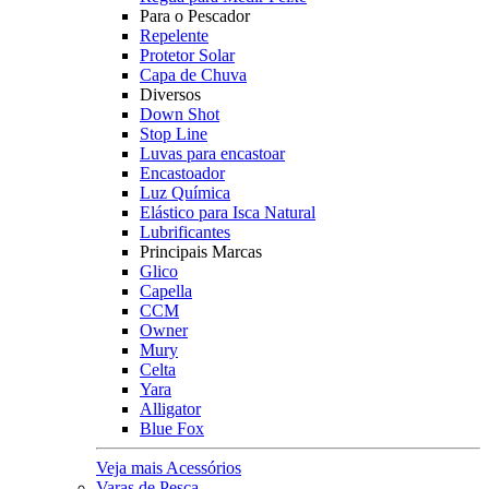
Para o Pescador
Repelente
Protetor Solar
Capa de Chuva
Diversos
Down Shot
Stop Line
Luvas para encastoar
Encastoador
Luz Química
Elástico para Isca Natural
Lubrificantes
Principais Marcas
Glico
Capella
CCM
Owner
Mury
Celta
Yara
Alligator
Blue Fox
Veja mais Acessórios
Varas de Pesca