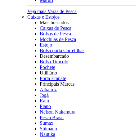
Maruri
Veja mais Varas de Pesca
Caixas e Estojos
Mais buscados
Caixas de Pesca
Bolsas de Pesca
Mochilas de Pesca
Estojo
Bolsa porta Carretilhas
Desembarcado
Bolsa Tiracolo
Pochete
Utilitário
Porta Empate
Principais Marcas
Albatroz
Jogá
Raju
Plano
Nelson Nakamura
Pesca Brasil
Sumax
Shimano
Nautika