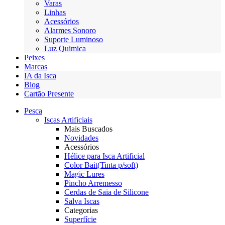
Varas
Linhas
Acessórios
Alarmes Sonoro
Suporte Luminoso
Luz Quimica
Peixes
Marcas
IA da Isca
Blog
Cartão Presente
Pesca
Iscas Artificiais
Mais Buscados
Novidades
Acessórios
Hélice para Isca Artificial
Color Bait(Tinta p/soft)
Magic Lures
Pincho Arremesso
Cerdas de Saia de Silicone
Salva Iscas
Categorias
Superfície