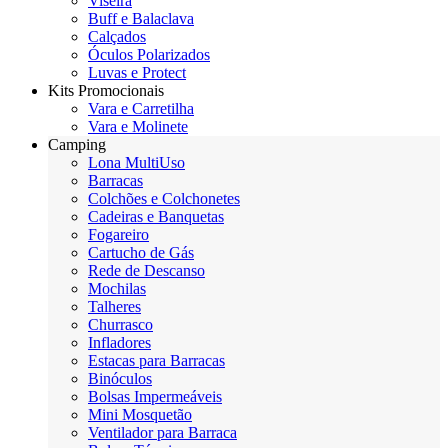
Viseira
Buff e Balaclava
Calçados
Óculos Polarizados
Luvas e Protect
Kits Promocionais
Vara e Carretilha
Vara e Molinete
Camping
Lona MultiUso
Barracas
Colchões e Colchonetes
Cadeiras e Banquetas
Fogareiro
Cartucho de Gás
Rede de Descanso
Mochilas
Talheres
Churrasco
Infladores
Estacas para Barracas
Binóculos
Bolsas Impermeáveis
Mini Mosquetão
Ventilador para Barraca