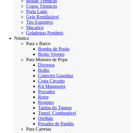
Bolsas Térmicas
Copos Térmicos
Porta Latas
Gelo Reutilizável
Tiro Esportivo
Maçarico
Geladeiras Portáteis
Náutica
Para o Barco
Bomba de Porão
Bujão Viveiro
Para Motores de Popa
Diversos
Bulbo
Conector Gasolina
Corta Circuito
Kit Mangueira
Pescador
Rotor
Registro
Tampa do Tanque
Transf. Combustível
Orelhão
Puxador de Partida
Para Carretas