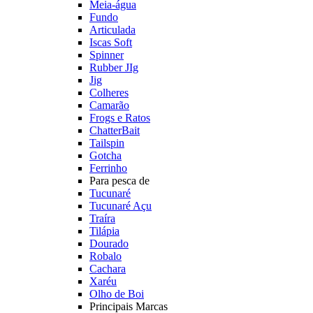
Meia-água
Fundo
Articulada
Iscas Soft
Spinner
Rubber JIg
Jig
Colheres
Camarão
Frogs e Ratos
ChatterBait
Tailspin
Gotcha
Ferrinho
Para pesca de
Tucunaré
Tucunaré Açu
Traíra
Tilápia
Dourado
Robalo
Cachara
Xaréu
Olho de Boi
Principais Marcas