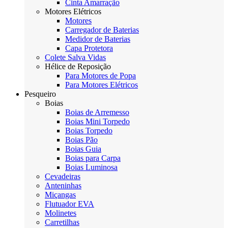
Cinta Amarração
Motores Elétricos
Motores
Carregador de Baterias
Medidor de Baterias
Capa Protetora
Colete Salva Vidas
Hélice de Reposição
Para Motores de Popa
Para Motores Elétricos
Pesqueiro
Boias
Boias de Arremesso
Boias Mini Torpedo
Boias Torpedo
Boias Pão
Boias Guia
Boias para Carpa
Boias Luminosa
Cevadeiras
Anteninhas
Miçangas
Flutuador EVA
Molinetes
Carretilhas