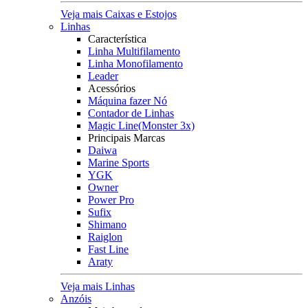
Veja mais Caixas e Estojos
Linhas
Característica
Linha Multifilamento
Linha Monofilamento
Leader
Acessórios
Máquina fazer Nó
Contador de Linhas
Magic Line(Monster 3x)
Principais Marcas
Daiwa
Marine Sports
YGK
Owner
Power Pro
Sufix
Shimano
Raiglon
Fast Line
Araty
Veja mais Linhas
Anzóis