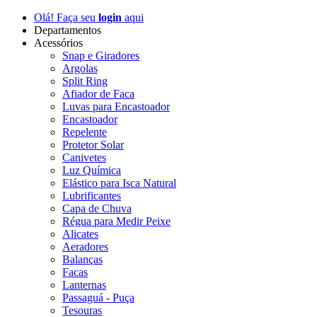
Olá! Faça seu
login
aqui
Departamentos
Acessórios
Snap e Giradores
Argolas
Split Ring
Afiador de Faca
Luvas para Encastoador
Encastoador
Repelente
Protetor Solar
Canivetes
Luz Química
Elástico para Isca Natural
Lubrificantes
Capa de Chuva
Régua para Medir Peixe
Alicates
Aeradores
Balanças
Facas
Lanternas
Passaguá - Puça
Tesouras