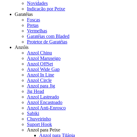
Novidades
Indicação por Peixe
Garatéias
Foscas
Pretas
Vermelhas
Garatéias com Bladed
Protetor de Garatéias
Anzóis
Anzol Chinu
Anzol Maruseigo
Anzol OffSet
Anzol Wide Gap
Anzol In Line
Anzol Circle
Anzol para Jig
Jig Head
Anzol Lastreado
Anzol Encastoado
Anzol Anti-Enrosco
Sabiki
Chuveirinho
Suport Hook
Anzol para Peixe
Anzol para Tilápia