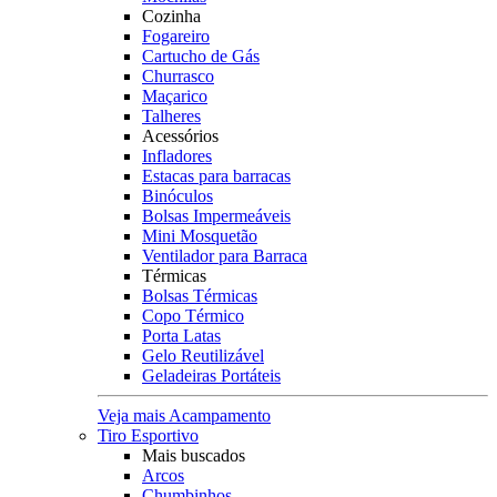
Cozinha
Fogareiro
Cartucho de Gás
Churrasco
Maçarico
Talheres
Acessórios
Infladores
Estacas para barracas
Binóculos
Bolsas Impermeáveis
Mini Mosquetão
Ventilador para Barraca
Térmicas
Bolsas Térmicas
Copo Térmico
Porta Latas
Gelo Reutilizável
Geladeiras Portáteis
Veja mais Acampamento
Tiro Esportivo
Mais buscados
Arcos
Chumbinhos