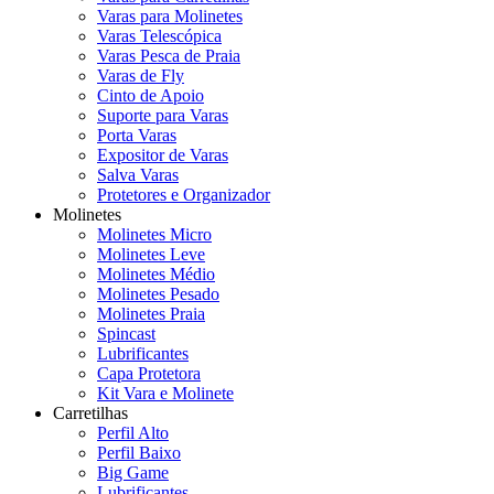
Varas para Molinetes
Varas Telescópica
Varas Pesca de Praia
Varas de Fly
Cinto de Apoio
Suporte para Varas
Porta Varas
Expositor de Varas
Salva Varas
Protetores e Organizador
Molinetes
Molinetes Micro
Molinetes Leve
Molinetes Médio
Molinetes Pesado
Molinetes Praia
Spincast
Lubrificantes
Capa Protetora
Kit Vara e Molinete
Carretilhas
Perfil Alto
Perfil Baixo
Big Game
Lubrificantes