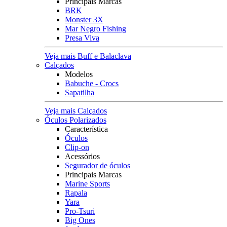
Principais Marcas
BRK
Monster 3X
Mar Negro Fishing
Presa Viva
Veja mais Buff e Balaclava
Calçados
Modelos
Babuche - Crocs
Sapatilha
Veja mais Calçados
Óculos Polarizados
Característica
Óculos
Clip-on
Acessórios
Segurador de óculos
Principais Marcas
Marine Sports
Rapala
Yara
Pro-Tsuri
Big Ones