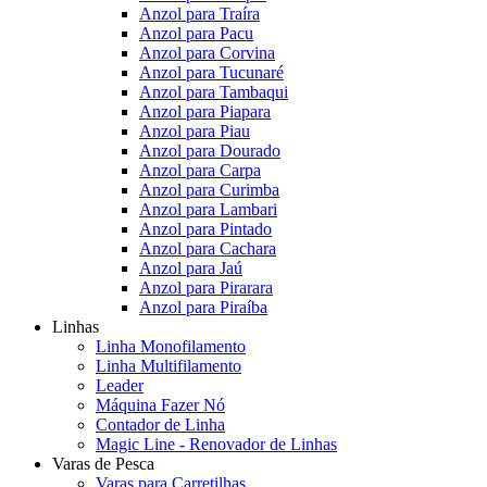
Anzol para Traíra
Anzol para Pacu
Anzol para Corvina
Anzol para Tucunaré
Anzol para Tambaqui
Anzol para Piapara
Anzol para Piau
Anzol para Dourado
Anzol para Carpa
Anzol para Curimba
Anzol para Lambari
Anzol para Pintado
Anzol para Cachara
Anzol para Jaú
Anzol para Pirarara
Anzol para Piraíba
Linhas
Linha Monofilamento
Linha Multifilamento
Leader
Máquina Fazer Nó
Contador de Linha
Magic Line - Renovador de Linhas
Varas de Pesca
Varas para Carretilhas