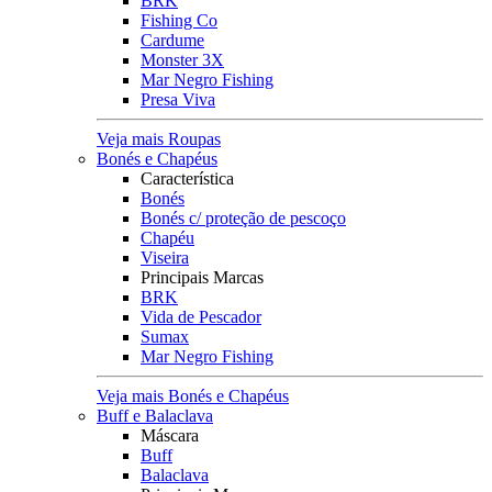
BRK
Fishing Co
Cardume
Monster 3X
Mar Negro Fishing
Presa Viva
Veja mais Roupas
Bonés e Chapéus
Característica
Bonés
Bonés c/ proteção de pescoço
Chapéu
Viseira
Principais Marcas
BRK
Vida de Pescador
Sumax
Mar Negro Fishing
Veja mais Bonés e Chapéus
Buff e Balaclava
Máscara
Buff
Balaclava