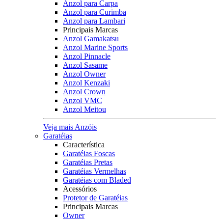
Anzol para Carpa
Anzol para Curimba
Anzol para Lambari
Principais Marcas
Anzol Gamakatsu
Anzol Marine Sports
Anzol Pinnacle
Anzol Sasame
Anzol Owner
Anzol Kenzaki
Anzol Crown
Anzol VMC
Anzol Meitou
Veja mais Anzóis
Garatéias
Característica
Garatéias Foscas
Garatéias Pretas
Garatéias Vermelhas
Garatéias com Bladed
Acessórios
Protetor de Garatéias
Principais Marcas
Owner