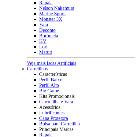
Rapala
Nelson Nakamura
Marine Sports
Monster 3X
Yara
Deconto
Borboleta
KV
Lori
Maruri
Veja mais Iscas Artificiais
Carretilhas
Características
Perfil Baixo
Perfil Alto
Big Game
Kits Promocionais
Carrretilha e Vara
Acessórios
Lubrificantes
Capa Protetora
Bolsa para Carretilha
Principais Marcas
Rapala