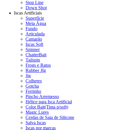
Stop Line
Down Shot
Iscas Artificiais
Superfície
Meia Água
Fundo
Articulada
Camarão
Iscas Soft
Spinner
ChatterBait
Tailspin
Frogs e Ratos
Rubber JIg
Jig
Colheres
Gotcha
Ferrinho
Pincho Arremesso
Hélice para Isca Artificial
Color Bait(Tinta p/soft)
Magic Lures
Cerdas de Saia de Silicone
Salva Iscas
Iscas por marcas