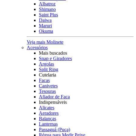
Albatroz
Shimano
Saint Plus
Daiwa
Maruri
Okuma
Veja mais Molinete
Acessórios
Mais buscados
Snap e Giradores
Argolas
Split Ring
Cutelaria
Facas
Canivetes
Tesouras
Afiador de Faca
Indispensáveis
Alicates
Aeradores
Balanças
Lanternas
Passaguá (Puça)
Régua para Medir Peixe