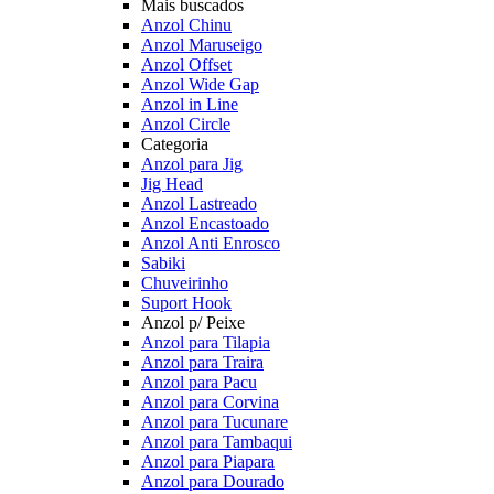
Mais buscados
Anzol Chinu
Anzol Maruseigo
Anzol Offset
Anzol Wide Gap
Anzol in Line
Anzol Circle
Categoria
Anzol para Jig
Jig Head
Anzol Lastreado
Anzol Encastoado
Anzol Anti Enrosco
Sabiki
Chuveirinho
Suport Hook
Anzol p/ Peixe
Anzol para Tilapia
Anzol para Traira
Anzol para Pacu
Anzol para Corvina
Anzol para Tucunare
Anzol para Tambaqui
Anzol para Piapara
Anzol para Dourado