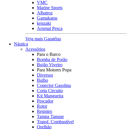
VMC
Marine Sports
Albatroz
Gamakatsu
kenzaki
Arsenal Pesca
Veja mais Garatéias
Náutica
Acessórios
Para o Barco
Bomba de Porão
Bujão Viveiro
Para Motores Popa
Diversos
Bulbo
Conector Gasolina
Corta Circuito
Kit Mangueira
Pescador
Rotor
Registro
Tampa Tanque
Transf. Combustível
Orelhão