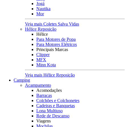
Jogá
Nautika
Mor
Veja mais Coletes Salva Vidas
Hélice Reposição
Hélice
Para Motores de Popa
Para Motores Elétricos
Principais Marcas
Clipper
MFX
Minn Kota
Veja mais Hélice Reposição
Camping
Acampamento
Acomodações
Barracas
Colchões e Colchonetes
Cadeiras e Banquetas
Lona Multiuso
Rede de Descanso
Viagens
Mochilas