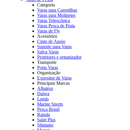
Categoria
Varas para Carretilhas
Varas para Molinetes
Varas Telescópica
Varas Pesca de Praia
Varas de Fly
Acessórios
Cinto de Apoio
Suporte para Varas
Salva Varas
Protetores e organizador
Transporte
Porta Varas
Organização
Expositor de Varas
Principais Marcas
Albatroz
Daiwa
Lumis
Marine Sports
Pesca Brasil
Rapala
Saint Plus
Shimano