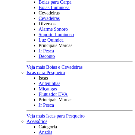
Boias para Carpa
Boias Luminosa
Cevadeiras
Cevadeiras
Diversos
Alarme Sonoro
Suporte Luminoso
Luz Quimica
Principais Marcas
Jr Pesca
Deconto
Veja mais Boias e Cevadeiras
Iscas para Pesqueiro
Iscas
Anteninhas
Miçangas
Flutuador EVA
Principais Marcas
Jr Pesca
Veja mais Iscas para Pesqueiro
Acessórios
Categoria
Anzóis