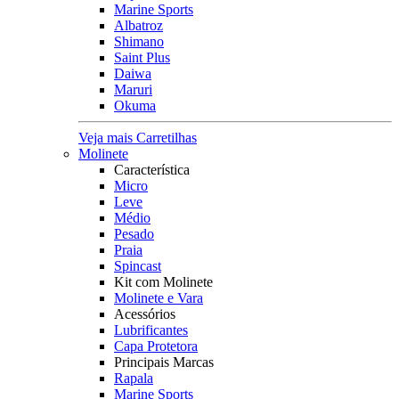
Marine Sports
Albatroz
Shimano
Saint Plus
Daiwa
Maruri
Okuma
Veja mais Carretilhas
Molinete
Característica
Micro
Leve
Médio
Pesado
Praia
Spincast
Kit com Molinete
Molinete e Vara
Acessórios
Lubrificantes
Capa Protetora
Principais Marcas
Rapala
Marine Sports