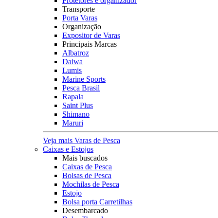
Protetores e organizador
Transporte
Porta Varas
Organização
Expositor de Varas
Principais Marcas
Albatroz
Daiwa
Lumis
Marine Sports
Pesca Brasil
Rapala
Saint Plus
Shimano
Maruri
Veja mais Varas de Pesca
Caixas e Estojos
Mais buscados
Caixas de Pesca
Bolsas de Pesca
Mochilas de Pesca
Estojo
Bolsa porta Carretilhas
Desembarcado