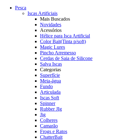
Pesca
Iscas Artificiais
Mais Buscados
Novidades
Acessórios
Hélice para Isca Artificial
Color Bait(Tinta p/soft)
Magic Lures
Pincho Arremesso
Cerdas de Saia de Silicone
Salva Iscas
Categorias
Superfície
Meia-água
Fundo
Articulada
Iscas Soft
Spinner
Rubber JIg
Jig
Colheres
Camarão
Frogs e Ratos
ChatterBait