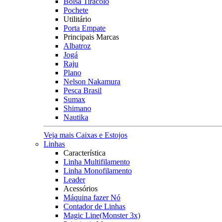
Bolsa Tiracolo
Pochete
Utilitário
Porta Empate
Principais Marcas
Albatroz
Jogá
Raju
Plano
Nelson Nakamura
Pesca Brasil
Sumax
Shimano
Nautika
Veja mais Caixas e Estojos
Linhas
Característica
Linha Multifilamento
Linha Monofilamento
Leader
Acessórios
Máquina fazer Nó
Contador de Linhas
Magic Line(Monster 3x)