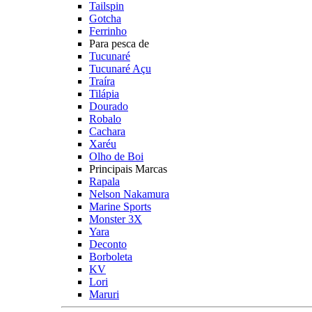
Tailspin
Gotcha
Ferrinho
Para pesca de
Tucunaré
Tucunaré Açu
Traíra
Tilápia
Dourado
Robalo
Cachara
Xaréu
Olho de Boi
Principais Marcas
Rapala
Nelson Nakamura
Marine Sports
Monster 3X
Yara
Deconto
Borboleta
KV
Lori
Maruri