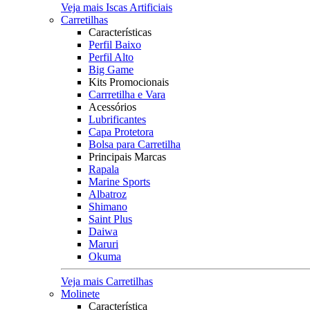
Veja mais Iscas Artificiais
Carretilhas
Características
Perfil Baixo
Perfil Alto
Big Game
Kits Promocionais
Carrretilha e Vara
Acessórios
Lubrificantes
Capa Protetora
Bolsa para Carretilha
Principais Marcas
Rapala
Marine Sports
Albatroz
Shimano
Saint Plus
Daiwa
Maruri
Okuma
Veja mais Carretilhas
Molinete
Característica