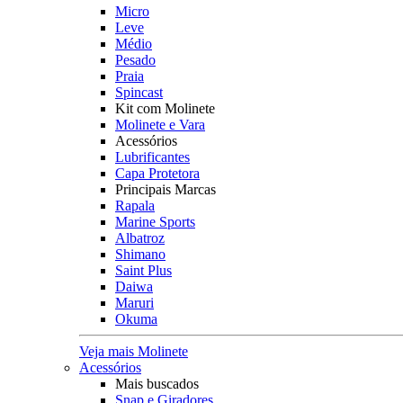
Micro
Leve
Médio
Pesado
Praia
Spincast
Kit com Molinete
Molinete e Vara
Acessórios
Lubrificantes
Capa Protetora
Principais Marcas
Rapala
Marine Sports
Albatroz
Shimano
Saint Plus
Daiwa
Maruri
Okuma
Veja mais Molinete
Acessórios
Mais buscados
Snap e Giradores