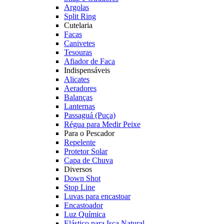
Argolas
Split Ring
Cutelaria
Facas
Canivetes
Tesouras
Afiador de Faca
Indispensáveis
Alicates
Aeradores
Balanças
Lanternas
Passaguá (Puça)
Régua para Medir Peixe
Para o Pescador
Repelente
Protetor Solar
Capa de Chuva
Diversos
Down Shot
Stop Line
Luvas para encastoar
Encastoador
Luz Química
Elástico para Isca Natural