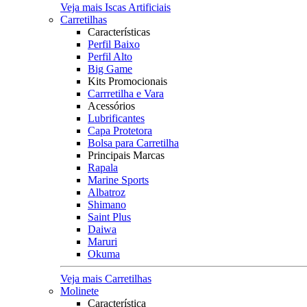
Veja mais Iscas Artificiais
Carretilhas
Características
Perfil Baixo
Perfil Alto
Big Game
Kits Promocionais
Carrretilha e Vara
Acessórios
Lubrificantes
Capa Protetora
Bolsa para Carretilha
Principais Marcas
Rapala
Marine Sports
Albatroz
Shimano
Saint Plus
Daiwa
Maruri
Okuma
Veja mais Carretilhas
Molinete
Característica