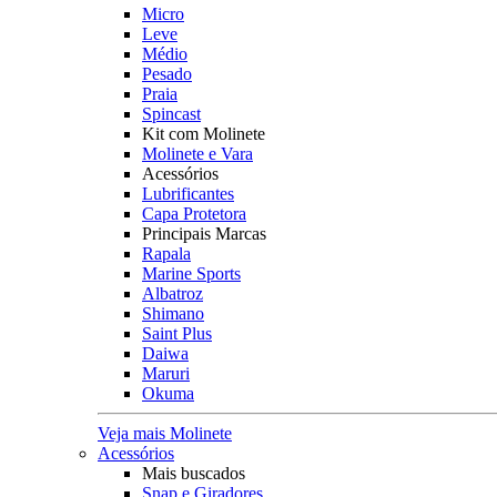
Micro
Leve
Médio
Pesado
Praia
Spincast
Kit com Molinete
Molinete e Vara
Acessórios
Lubrificantes
Capa Protetora
Principais Marcas
Rapala
Marine Sports
Albatroz
Shimano
Saint Plus
Daiwa
Maruri
Okuma
Veja mais Molinete
Acessórios
Mais buscados
Snap e Giradores