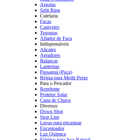
Argolas
Split Ring
Cutelaria
Facas
Canivetes
Tesouras
Afiador de Faca
Indispensáveis
Alicates
Aeradores
Balanças
Lanternas
Passaguá (Puça)
Régua para Medir Peixe
Para o Pescador
Repelente
Protetor Solar
Capa de Chuva
Diversos
Down Shot
Stop Line
Luvas para encastoar
Encastoador
Luz Química
Elástico para Isca Natural