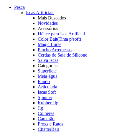
Pesca
Iscas Artificiais
Mais Buscados
Novidades
Acessórios
Hélice para Isca Artificial
Color Bait(Tinta p/soft)
Magic Lures
Pincho Arremesso
Cerdas de Saia de Silicone
Salva Iscas
Categorias
Superfície
Meia-água
Fundo
Articulada
Iscas Soft
Spinner
Rubber JIg
Jig
Colheres
Camarão
Frogs e Ratos
ChatterBait