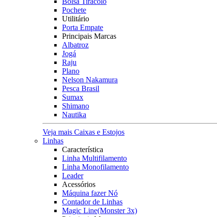
Bolsa Tiracolo
Pochete
Utilitário
Porta Empate
Principais Marcas
Albatroz
Jogá
Raju
Plano
Nelson Nakamura
Pesca Brasil
Sumax
Shimano
Nautika
Veja mais Caixas e Estojos
Linhas
Característica
Linha Multifilamento
Linha Monofilamento
Leader
Acessórios
Máquina fazer Nó
Contador de Linhas
Magic Line(Monster 3x)