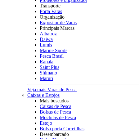
Protetores e organizador
Transporte
Porta Varas
Organização
Expositor de Varas
Principais Marcas
Albatroz
Daiwa
Lumis
Marine Sports
Pesca Brasil
Rapala
Saint Plus
Shimano
Maruri
Veja mais Varas de Pesca
Caixas e Estojos
Mais buscados
Caixas de Pesca
Bolsas de Pesca
Mochilas de Pesca
Estojo
Bolsa porta Carretilhas
Desembarcado