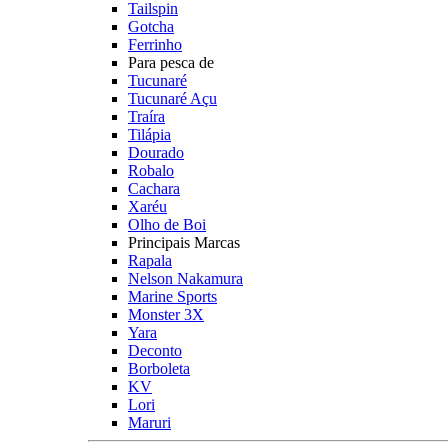
Tailspin
Gotcha
Ferrinho
Para pesca de
Tucunaré
Tucunaré Açu
Traíra
Tilápia
Dourado
Robalo
Cachara
Xaréu
Olho de Boi
Principais Marcas
Rapala
Nelson Nakamura
Marine Sports
Monster 3X
Yara
Deconto
Borboleta
KV
Lori
Maruri