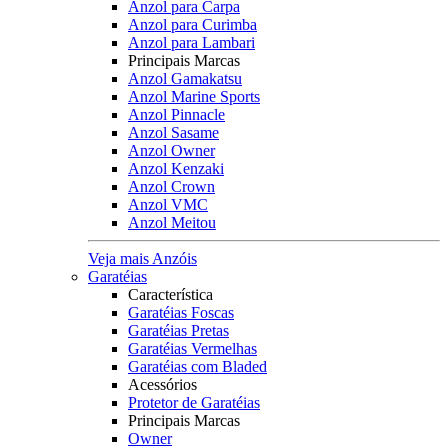
Anzol para Carpa
Anzol para Curimba
Anzol para Lambari
Principais Marcas
Anzol Gamakatsu
Anzol Marine Sports
Anzol Pinnacle
Anzol Sasame
Anzol Owner
Anzol Kenzaki
Anzol Crown
Anzol VMC
Anzol Meitou
Veja mais Anzóis
Garatéias
Característica
Garatéias Foscas
Garatéias Pretas
Garatéias Vermelhas
Garatéias com Bladed
Acessórios
Protetor de Garatéias
Principais Marcas
Owner