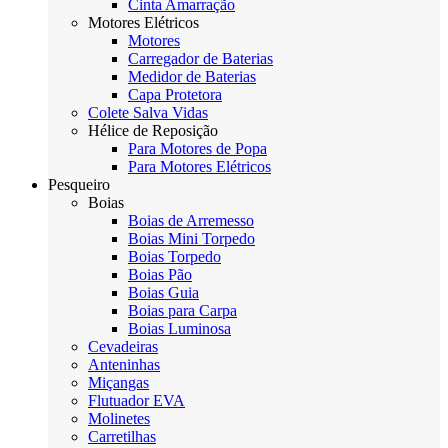
Cinta Amarração
Motores Elétricos
Motores
Carregador de Baterias
Medidor de Baterias
Capa Protetora
Colete Salva Vidas
Hélice de Reposição
Para Motores de Popa
Para Motores Elétricos
Pesqueiro
Boias
Boias de Arremesso
Boias Mini Torpedo
Boias Torpedo
Boias Pão
Boias Guia
Boias para Carpa
Boias Luminosa
Cevadeiras
Anteninhas
Miçangas
Flutuador EVA
Molinetes
Carretilhas