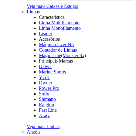
Veja mais Caixas e Estojos
Linhas
Característica
Linha Multifilamento
Linha Monofilamento
Leader
Acessórios
Máquina fazer Nó
Contador de Linhas
Magic Line(Monster 3x)
Principais Marcas
Daiwa
Marine Sports
YGK
Owner
Power Pro
Sufix
Shimano
Raiglon
Fast Line
Araty
Veja mais Linhas
Anzóis