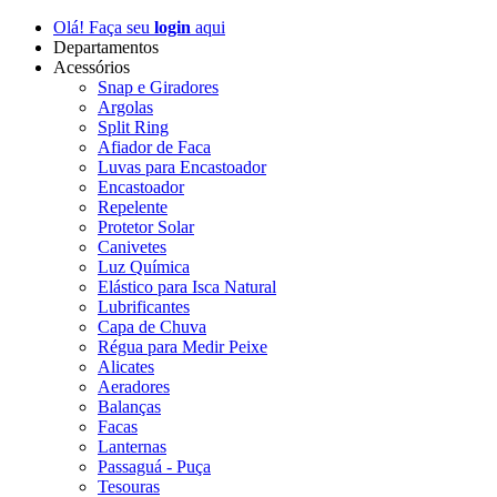
Olá! Faça seu
login
aqui
Departamentos
Acessórios
Snap e Giradores
Argolas
Split Ring
Afiador de Faca
Luvas para Encastoador
Encastoador
Repelente
Protetor Solar
Canivetes
Luz Química
Elástico para Isca Natural
Lubrificantes
Capa de Chuva
Régua para Medir Peixe
Alicates
Aeradores
Balanças
Facas
Lanternas
Passaguá - Puça
Tesouras