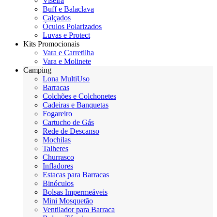
Viseira
Buff e Balaclava
Calçados
Óculos Polarizados
Luvas e Protect
Kits Promocionais
Vara e Carretilha
Vara e Molinete
Camping
Lona MultiUso
Barracas
Colchões e Colchonetes
Cadeiras e Banquetas
Fogareiro
Cartucho de Gás
Rede de Descanso
Mochilas
Talheres
Churrasco
Infladores
Estacas para Barracas
Binóculos
Bolsas Impermeáveis
Mini Mosquetão
Ventilador para Barraca