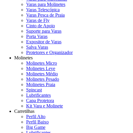
Varas para Molinetes
Varas Telescópica
Varas Pesca de Praia
Varas de Fly
Cinto de Apoio
Suporte para Varas
Porta Varas
Expositor de Varas
Salva Varas
Protetores e Organizador
Molinetes
Molinetes Micro
Molinetes Leve
Molinetes Médio
Molinetes Pesado
Molinetes Praia
Spincast
Lubrificantes
Capa Protetora
Kit Vara e Molinete
Carretilhas
Perfil Alto
Perfil Baixo
Big Game
Lubrificantes