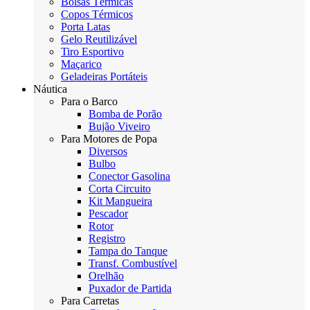
Bolsas Térmicas
Copos Térmicos
Porta Latas
Gelo Reutilizável
Tiro Esportivo
Maçarico
Geladeiras Portáteis
Náutica
Para o Barco
Bomba de Porão
Bujão Viveiro
Para Motores de Popa
Diversos
Bulbo
Conector Gasolina
Corta Circuito
Kit Mangueira
Pescador
Rotor
Registro
Tampa do Tanque
Transf. Combustível
Orelhão
Puxador de Partida
Para Carretas