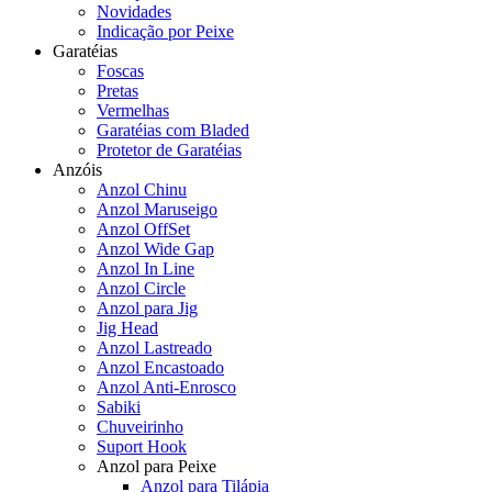
Novidades
Indicação por Peixe
Garatéias
Foscas
Pretas
Vermelhas
Garatéias com Bladed
Protetor de Garatéias
Anzóis
Anzol Chinu
Anzol Maruseigo
Anzol OffSet
Anzol Wide Gap
Anzol In Line
Anzol Circle
Anzol para Jig
Jig Head
Anzol Lastreado
Anzol Encastoado
Anzol Anti-Enrosco
Sabiki
Chuveirinho
Suport Hook
Anzol para Peixe
Anzol para Tilápia