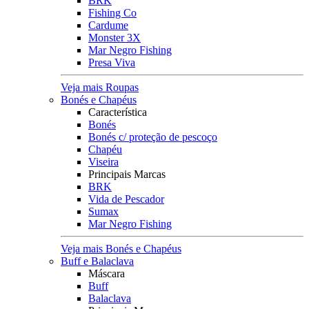
BRK
Fishing Co
Cardume
Monster 3X
Mar Negro Fishing
Presa Viva
Veja mais Roupas
Bonés e Chapéus
Característica
Bonés
Bonés c/ proteção de pescoço
Chapéu
Viseira
Principais Marcas
BRK
Vida de Pescador
Sumax
Mar Negro Fishing
Veja mais Bonés e Chapéus
Buff e Balaclava
Máscara
Buff
Balaclava