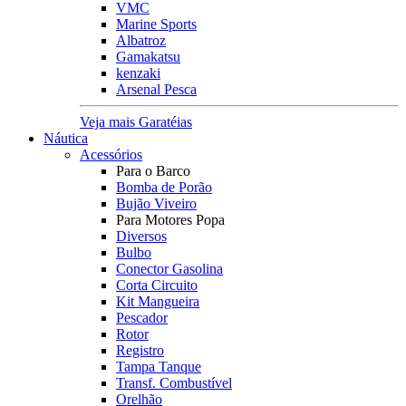
VMC
Marine Sports
Albatroz
Gamakatsu
kenzaki
Arsenal Pesca
Veja mais Garatéias
Náutica
Acessórios
Para o Barco
Bomba de Porão
Bujão Viveiro
Para Motores Popa
Diversos
Bulbo
Conector Gasolina
Corta Circuito
Kit Mangueira
Pescador
Rotor
Registro
Tampa Tanque
Transf. Combustível
Orelhão