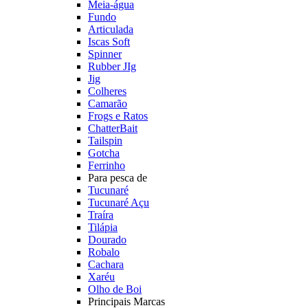
Meia-água
Fundo
Articulada
Iscas Soft
Spinner
Rubber JIg
Jig
Colheres
Camarão
Frogs e Ratos
ChatterBait
Tailspin
Gotcha
Ferrinho
Para pesca de
Tucunaré
Tucunaré Açu
Traíra
Tilápia
Dourado
Robalo
Cachara
Xaréu
Olho de Boi
Principais Marcas