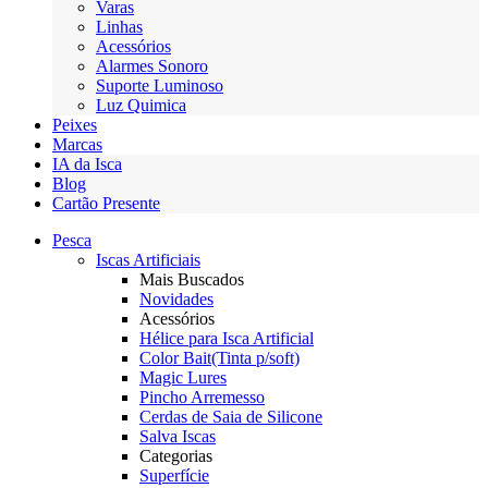
Varas
Linhas
Acessórios
Alarmes Sonoro
Suporte Luminoso
Luz Quimica
Peixes
Marcas
IA da Isca
Blog
Cartão Presente
Pesca
Iscas Artificiais
Mais Buscados
Novidades
Acessórios
Hélice para Isca Artificial
Color Bait(Tinta p/soft)
Magic Lures
Pincho Arremesso
Cerdas de Saia de Silicone
Salva Iscas
Categorias
Superfície