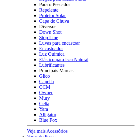
Para o Pescador
Repelente
Protetor Solar
Capa de Chuva
Diversos
Down Shot
Stop Line
Luvas para encastoar
Encastoador
Luz Química
Elástico para Isca Natural
Lubrificantes
Principais Marcas
Glico
Capella
CCM
Owner
Mury
Celta
Yara
Alligator
Blue Fox
Veja mais Acessórios
Varas de Pesca