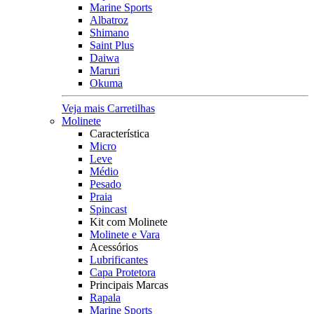
Marine Sports
Albatroz
Shimano
Saint Plus
Daiwa
Maruri
Okuma
Veja mais Carretilhas
Molinete
Característica
Micro
Leve
Médio
Pesado
Praia
Spincast
Kit com Molinete
Molinete e Vara
Acessórios
Lubrificantes
Capa Protetora
Principais Marcas
Rapala
Marine Sports