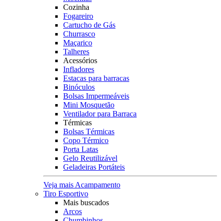
Cozinha
Fogareiro
Cartucho de Gás
Churrasco
Maçarico
Talheres
Acessórios
Infladores
Estacas para barracas
Binóculos
Bolsas Impermeáveis
Mini Mosquetão
Ventilador para Barraca
Térmicas
Bolsas Térmicas
Copo Térmico
Porta Latas
Gelo Reutilizável
Geladeiras Portáteis
Veja mais Acampamento
Tiro Esportivo
Mais buscados
Arcos
Chumbinhos