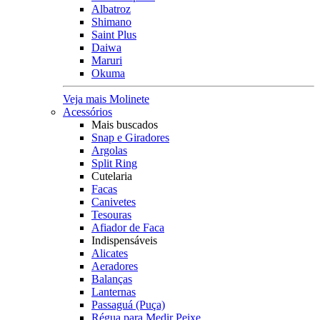
Albatroz
Shimano
Saint Plus
Daiwa
Maruri
Okuma
Veja mais Molinete
Acessórios
Mais buscados
Snap e Giradores
Argolas
Split Ring
Cutelaria
Facas
Canivetes
Tesouras
Afiador de Faca
Indispensáveis
Alicates
Aeradores
Balanças
Lanternas
Passaguá (Puça)
Régua para Medir Peixe