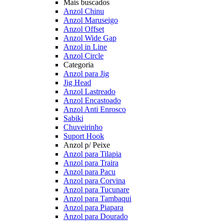
Mais buscados
Anzol Chinu
Anzol Maruseigo
Anzol Offset
Anzol Wide Gap
Anzol in Line
Anzol Circle
Categoria
Anzol para Jig
Jig Head
Anzol Lastreado
Anzol Encastoado
Anzol Anti Enrosco
Sabiki
Chuveirinho
Suport Hook
Anzol p/ Peixe
Anzol para Tilapia
Anzol para Traira
Anzol para Pacu
Anzol para Corvina
Anzol para Tucunare
Anzol para Tambaqui
Anzol para Piapara
Anzol para Dourado