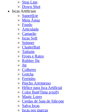
Stop Line
Down Shot
Iscas Artificiais
Superfície
Meia Água
Fundo
Articulada
Camarão
Iscas Soft
Spinner
ChatterBait
Tailspin
Frogs e Ratos
Rubber JIg
Jig
Colheres
Gotcha
Ferrinho
Pincho Arremesso
Hélice para Isca Artificial
Color Bait(Tinta p/soft)
Magic Lures
Cerdas de Saia de Silicone
Salva Iscas
Iscas por marcas