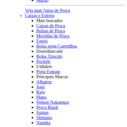
Maruri
Veja mais Varas de Pesca
Caixas e Estojos
Mais buscados
Caixas de Pesca
Bolsas de Pesca
Mochilas de Pesca
Estojo
Bolsa porta Carretilhas
Desembarcado
Bolsa Tiracolo
Pochete
Utilitário
Porta Empate
Principais Marcas
Albatroz
Jogá
Raju
Plano
Nelson Nakamura
Pesca Brasil
Sumax
Shimano
Nautika