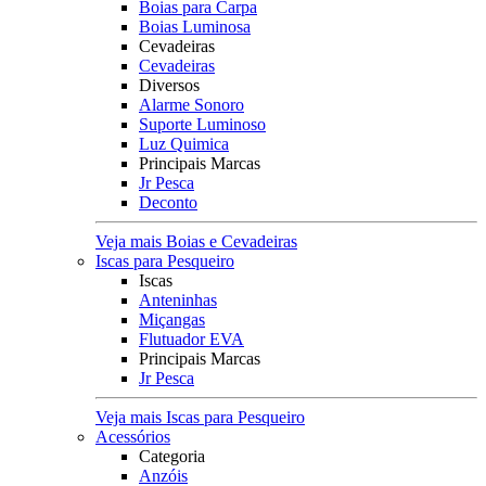
Boias para Carpa
Boias Luminosa
Cevadeiras
Cevadeiras
Diversos
Alarme Sonoro
Suporte Luminoso
Luz Quimica
Principais Marcas
Jr Pesca
Deconto
Veja mais Boias e Cevadeiras
Iscas para Pesqueiro
Iscas
Anteninhas
Miçangas
Flutuador EVA
Principais Marcas
Jr Pesca
Veja mais Iscas para Pesqueiro
Acessórios
Categoria
Anzóis