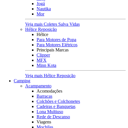
Jogá
Nautika
Mor
Veja mais Coletes Salva Vidas
Hélice Reposição
Hélice
Para Motores de Popa
Para Motores Elétricos
Principais Marcas
Clipper
MFX
Minn Kota
Veja mais Hélice Reposição
Camping
Acampamento
Acomodações
Barracas
Colchões e Colchonetes
Cadeiras e Banquetas
Lona Multiuso
Rede de Descanso
Viagens
Mochilas