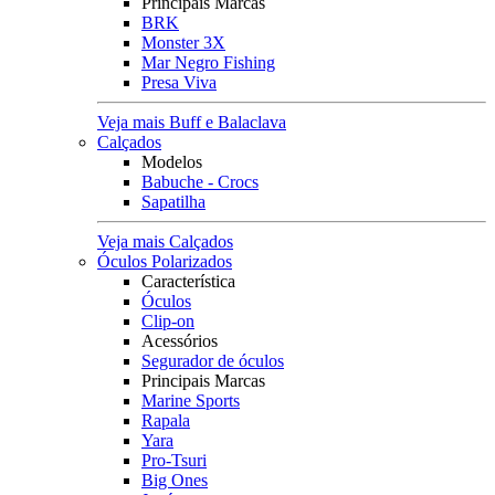
Principais Marcas
BRK
Monster 3X
Mar Negro Fishing
Presa Viva
Veja mais Buff e Balaclava
Calçados
Modelos
Babuche - Crocs
Sapatilha
Veja mais Calçados
Óculos Polarizados
Característica
Óculos
Clip-on
Acessórios
Segurador de óculos
Principais Marcas
Marine Sports
Rapala
Yara
Pro-Tsuri
Big Ones