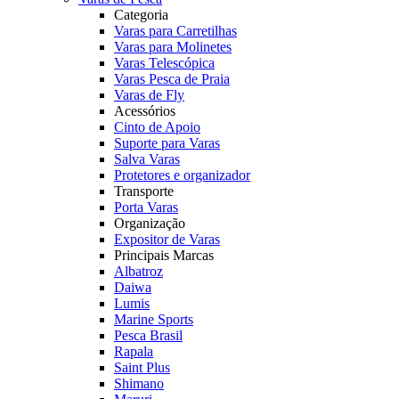
Categoria
Varas para Carretilhas
Varas para Molinetes
Varas Telescópica
Varas Pesca de Praia
Varas de Fly
Acessórios
Cinto de Apoio
Suporte para Varas
Salva Varas
Protetores e organizador
Transporte
Porta Varas
Organização
Expositor de Varas
Principais Marcas
Albatroz
Daiwa
Lumis
Marine Sports
Pesca Brasil
Rapala
Saint Plus
Shimano