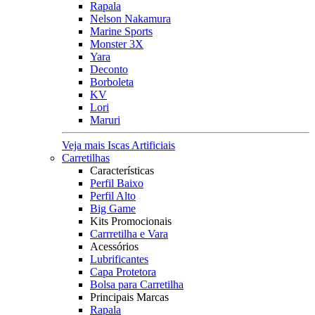
Rapala
Nelson Nakamura
Marine Sports
Monster 3X
Yara
Deconto
Borboleta
KV
Lori
Maruri
Veja mais Iscas Artificiais
Carretilhas
Características
Perfil Baixo
Perfil Alto
Big Game
Kits Promocionais
Carrretilha e Vara
Acessórios
Lubrificantes
Capa Protetora
Bolsa para Carretilha
Principais Marcas
Rapala