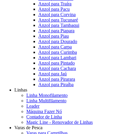
Anzol para Traíra
Anzol para Pacu
Anzol para Corvina
Anzol para Tucunaré
Anzol para Tambaqui
Anzol para Piapara
Anzol para Piau
Anzol para Dourado
Anzol para Carpa
Anzol para Curimba
Anzol para Lambari
Anzol para Pintado
Anzol para Cachara
Anzol para Jaú
Anzol para Pirarara
Anzol para Piraíba
Linhas
Linha Monofilamento
Linha Multifilamento
Leader
Máquina Fazer Nó
Contador de Linha
Magic Line - Renovador de Linhas
Varas de Pesca
Varas para Carretilhas