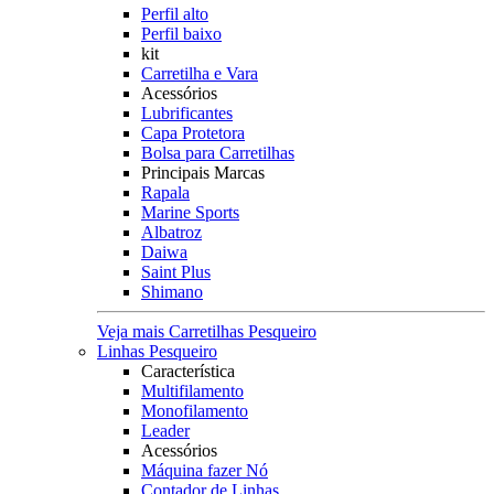
Perfil alto
Perfil baixo
kit
Carretilha e Vara
Acessórios
Lubrificantes
Capa Protetora
Bolsa para Carretilhas
Principais Marcas
Rapala
Marine Sports
Albatroz
Daiwa
Saint Plus
Shimano
Veja mais Carretilhas Pesqueiro
Linhas Pesqueiro
Característica
Multifilamento
Monofilamento
Leader
Acessórios
Máquina fazer Nó
Contador de Linhas