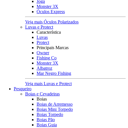
Jogá
Monster 3X
Óculos Express
Veja mais Óculos Polarizados
Luvas e Protect
Característica
Luvas
Protect
Principais Marcas
Owner
Fishing Co
Monster 3X
Albatroz
Mar Negro Fishing
Veja mais Luvas e Protect
Pesqueiro
Boias e Cevadeiras
Boias
Boias de Arremesso
Boias Mini Torpedo
Boias Torpedo
Boias Pão
Boias Guia