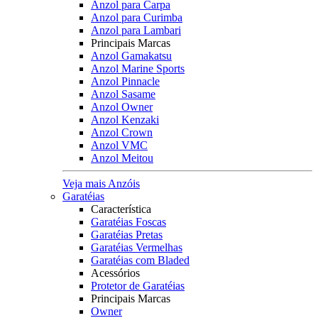
Anzol para Carpa
Anzol para Curimba
Anzol para Lambari
Principais Marcas
Anzol Gamakatsu
Anzol Marine Sports
Anzol Pinnacle
Anzol Sasame
Anzol Owner
Anzol Kenzaki
Anzol Crown
Anzol VMC
Anzol Meitou
Veja mais Anzóis
Garatéias
Característica
Garatéias Foscas
Garatéias Pretas
Garatéias Vermelhas
Garatéias com Bladed
Acessórios
Protetor de Garatéias
Principais Marcas
Owner