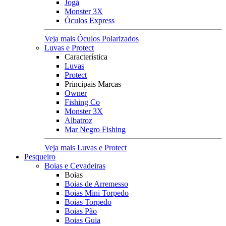
Jogá
Monster 3X
Óculos Express
Veja mais Óculos Polarizados
Luvas e Protect
Característica
Luvas
Protect
Principais Marcas
Owner
Fishing Co
Monster 3X
Albatroz
Mar Negro Fishing
Veja mais Luvas e Protect
Pesqueiro
Boias e Cevadeiras
Boias
Boias de Arremesso
Boias Mini Torpedo
Boias Torpedo
Boias Pão
Boias Guia