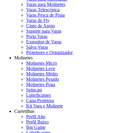
Varas para Molinetes
Varas Telescópica
Varas Pesca de Praia
Varas de Fly
Cinto de Apoio
Suporte para Varas
Porta Varas
Expositor de Varas
Salva Varas
Protetores e Organizador
Molinetes
Molinetes Micro
Molinetes Leve
Molinetes Médio
Molinetes Pesado
Molinetes Praia
Spincast
Lubrificantes
Capa Protetora
Kit Vara e Molinete
Carretilhas
Perfil Alto
Perfil Baixo
Big Game
Lubrificantes