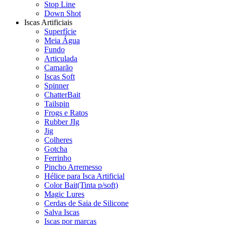
Stop Line
Down Shot
Iscas Artificiais
Superfície
Meia Água
Fundo
Articulada
Camarão
Iscas Soft
Spinner
ChatterBait
Tailspin
Frogs e Ratos
Rubber JIg
Jig
Colheres
Gotcha
Ferrinho
Pincho Arremesso
Hélice para Isca Artificial
Color Bait(Tinta p/soft)
Magic Lures
Cerdas de Saia de Silicone
Salva Iscas
Iscas por marcas