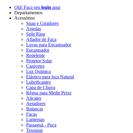
Olá! Faça seu
login
aqui
Departamentos
Acessórios
Snap e Giradores
Argolas
Split Ring
Afiador de Faca
Luvas para Encastoador
Encastoador
Repelente
Protetor Solar
Canivetes
Luz Química
Elástico para Isca Natural
Lubrificantes
Capa de Chuva
Régua para Medir Peixe
Alicates
Aeradores
Balanças
Facas
Lanternas
Passaguá - Puça
Tesouras