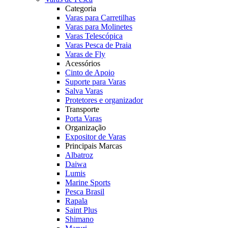
Categoria
Varas para Carretilhas
Varas para Molinetes
Varas Telescópica
Varas Pesca de Praia
Varas de Fly
Acessórios
Cinto de Apoio
Suporte para Varas
Salva Varas
Protetores e organizador
Transporte
Porta Varas
Organização
Expositor de Varas
Principais Marcas
Albatroz
Daiwa
Lumis
Marine Sports
Pesca Brasil
Rapala
Saint Plus
Shimano