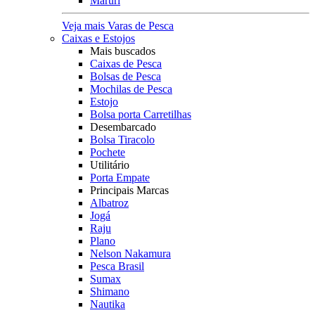
Maruri
Veja mais Varas de Pesca
Caixas e Estojos
Mais buscados
Caixas de Pesca
Bolsas de Pesca
Mochilas de Pesca
Estojo
Bolsa porta Carretilhas
Desembarcado
Bolsa Tiracolo
Pochete
Utilitário
Porta Empate
Principais Marcas
Albatroz
Jogá
Raju
Plano
Nelson Nakamura
Pesca Brasil
Sumax
Shimano
Nautika