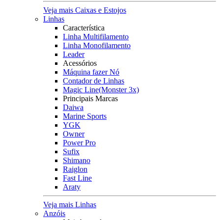
Veja mais Caixas e Estojos
Linhas
Característica
Linha Multifilamento
Linha Monofilamento
Leader
Acessórios
Máquina fazer Nó
Contador de Linhas
Magic Line(Monster 3x)
Principais Marcas
Daiwa
Marine Sports
YGK
Owner
Power Pro
Sufix
Shimano
Raiglon
Fast Line
Araty
Veja mais Linhas
Anzóis