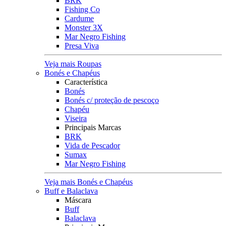
BRK
Fishing Co
Cardume
Monster 3X
Mar Negro Fishing
Presa Viva
Veja mais Roupas
Bonés e Chapéus
Característica
Bonés
Bonés c/ proteção de pescoço
Chapéu
Viseira
Principais Marcas
BRK
Vida de Pescador
Sumax
Mar Negro Fishing
Veja mais Bonés e Chapéus
Buff e Balaclava
Máscara
Buff
Balaclava