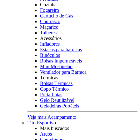
Cozinha
Fogareiro
Cartucho de Gás
Churrasco
Maçarico
Talheres
Acessórios
Infladores
Estacas para barracas
Binóculos
Bolsas Impermeáveis
Mini Mosquetão
Ventilador para Barraca
Térmicas
Bolsas Térmicas
Copo Térmico
Porta Latas
Gelo Reutilizável
Geladeiras Portáteis
Veja mais Acampamento
Tiro Esportivo
Mais buscados
Arcos
Chumbinhos