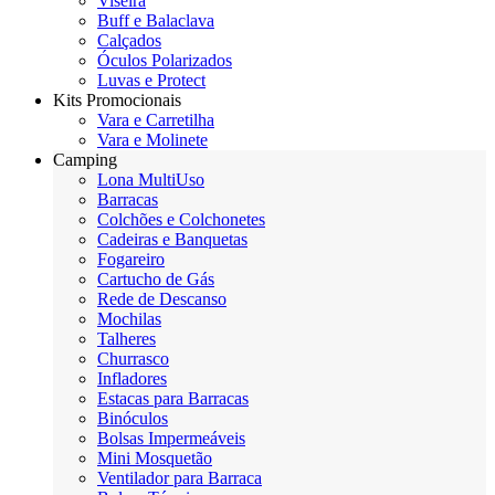
Viseira
Buff e Balaclava
Calçados
Óculos Polarizados
Luvas e Protect
Kits Promocionais
Vara e Carretilha
Vara e Molinete
Camping
Lona MultiUso
Barracas
Colchões e Colchonetes
Cadeiras e Banquetas
Fogareiro
Cartucho de Gás
Rede de Descanso
Mochilas
Talheres
Churrasco
Infladores
Estacas para Barracas
Binóculos
Bolsas Impermeáveis
Mini Mosquetão
Ventilador para Barraca