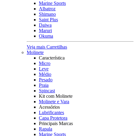
Marine Sports
Albatroz
Shimano
Saint Plus
Daiwa
Maruri
Okuma
Veja mais Carretilhas
Molinete
Característica
Micro
Leve
Médio
Pesado
Praia
Spincast
Kit com Molinete
Molinete e Vara
Acessórios
Lubrificantes
Capa Protetora
Principais Marcas
Rapala
Marine Sports