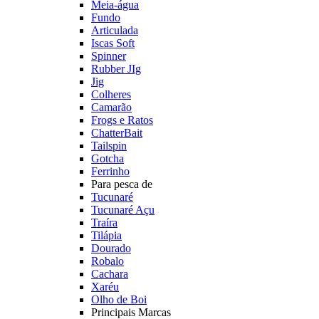
Meia-água
Fundo
Articulada
Iscas Soft
Spinner
Rubber JIg
Jig
Colheres
Camarão
Frogs e Ratos
ChatterBait
Tailspin
Gotcha
Ferrinho
Para pesca de
Tucunaré
Tucunaré Açu
Traíra
Tilápia
Dourado
Robalo
Cachara
Xaréu
Olho de Boi
Principais Marcas