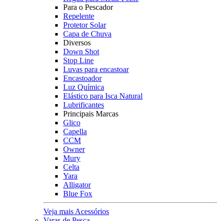
Para o Pescador
Repelente
Protetor Solar
Capa de Chuva
Diversos
Down Shot
Stop Line
Luvas para encastoar
Encastoador
Luz Química
Elástico para Isca Natural
Lubrificantes
Principais Marcas
Glico
Capella
CCM
Owner
Mury
Celta
Yara
Alligator
Blue Fox
Veja mais Acessórios
Varas de Pesca