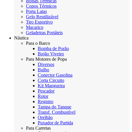
Bolsas Térmicas
Copos Térmicos
Porta Latas
Gelo Reutilizável
Tiro Esportivo
Maçarico
Geladeiras Portáteis
Náutica
Para o Barco
Bomba de Porão
Bujão Viveiro
Para Motores de Popa
Diversos
Bulbo
Conector Gasolina
Corta Circuito
Kit Mangueira
Pescador
Rotor
Registro
Tampa do Tanque
Transf. Combustível
Orelhão
Puxador de Partida
Para Carretas