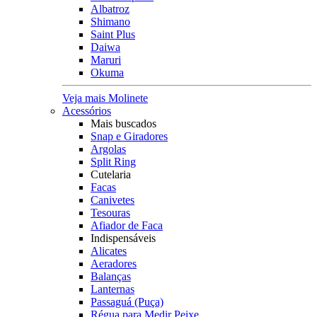
Albatroz
Shimano
Saint Plus
Daiwa
Maruri
Okuma
Veja mais Molinete
Acessórios
Mais buscados
Snap e Giradores
Argolas
Split Ring
Cutelaria
Facas
Canivetes
Tesouras
Afiador de Faca
Indispensáveis
Alicates
Aeradores
Balanças
Lanternas
Passaguá (Puça)
Régua para Medir Peixe