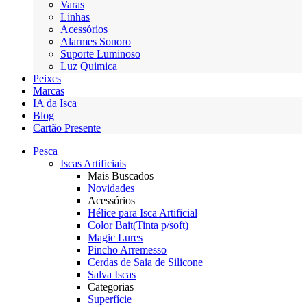
Varas
Linhas
Acessórios
Alarmes Sonoro
Suporte Luminoso
Luz Quimica
Peixes
Marcas
IA da Isca
Blog
Cartão Presente
Pesca
Iscas Artificiais
Mais Buscados
Novidades
Acessórios
Hélice para Isca Artificial
Color Bait(Tinta p/soft)
Magic Lures
Pincho Arremesso
Cerdas de Saia de Silicone
Salva Iscas
Categorias
Superfície