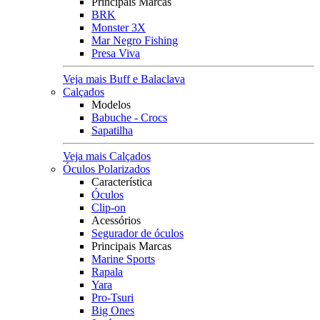
Principais Marcas
BRK
Monster 3X
Mar Negro Fishing
Presa Viva
Veja mais Buff e Balaclava
Calçados
Modelos
Babuche - Crocs
Sapatilha
Veja mais Calçados
Óculos Polarizados
Característica
Óculos
Clip-on
Acessórios
Segurador de óculos
Principais Marcas
Marine Sports
Rapala
Yara
Pro-Tsuri
Big Ones