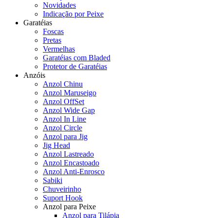
Novidades
Indicação por Peixe
Garatéias
Foscas
Pretas
Vermelhas
Garatéias com Bladed
Protetor de Garatéias
Anzóis
Anzol Chinu
Anzol Maruseigo
Anzol OffSet
Anzol Wide Gap
Anzol In Line
Anzol Circle
Anzol para Jig
Jig Head
Anzol Lastreado
Anzol Encastoado
Anzol Anti-Enrosco
Sabiki
Chuveirinho
Suport Hook
Anzol para Peixe
Anzol para Tilápia