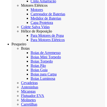
Cinta Amarração
Motores Elétricos
Motores
Carregador de Baterias
Medidor de Baterias
Capa Protetora
Colete Salva Vidas
Hélice de Reposição
Para Motores de Popa
Para Motores Elétricos
Pesqueiro
Boias
Boias de Arremesso
Boias Mini Torpedo
Boias Torpedo
Boias Pão
Boias Guia
Boias para Carpa
Boias Luminosa
Cevadeiras
Anteninhas
Miçangas
Flutuador EVA
Molinetes
Carretilhas