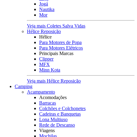
Jogá
Nautika
Mor
Veja mais Coletes Salva Vidas
Hélice Reposição
Hélice
Para Motores de Popa
Para Motores Elétricos
Principais Marcas
Clipper
MFX
Minn Kota
Veja mais Hélice Reposição
Camping
Acampamento
Acomodações
Barracas
Colchões e Colchonetes
Cadeiras e Banquetas
Lona Multiuso
Rede de Descanso
Viagens
Mochilas