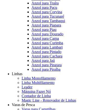
Anzol para Traíra
Anzol para Pacu
Anzol para Corvina
Anzol para Tucunaré
Anzol para Tambaqui
Anzol para Piapara
Anzol para Piau
Anzol para Dourado
Anzol para Carpa
Anzol para Curimba
Anzol para Lambari
Anzol para Pintado
Anzol para Cachara
Anzol para Jaú
Anzol para Pirarara
Anzol para Piraíba
Linhas
Linha Monofilamento
Linha Multifilamento
Leader
Máquina Fazer Nó
Contador de Linha
Magic Line - Renovador de Linhas
Varas de Pesca
Varas para Carretilhas