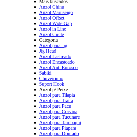
Mais buscados
Anzol Chinu
Anzol Maruseigo
Anzol Offset
Anzol Wide Gap
Anzol in Line
Anzol Circle
Categoria
Anzol para Jig
Jig Head
Anzol Lastreado
Anzol Encastoado
Anzol Anti Enrosco
Sabiki
Chuveirinho
Suport Hook
Anzol p/ Peixe
Anzol para Tilapia
Anzol para Traira
Anzol para Pacu
Anzol para Corvina
Anzol para Tucunare
Anzol para Tambaqui
Anzol para Piapara
Anzol para Dourado