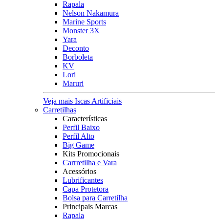
Rapala
Nelson Nakamura
Marine Sports
Monster 3X
Yara
Deconto
Borboleta
KV
Lori
Maruri
Veja mais Iscas Artificiais
Carretilhas
Características
Perfil Baixo
Perfil Alto
Big Game
Kits Promocionais
Carrretilha e Vara
Acessórios
Lubrificantes
Capa Protetora
Bolsa para Carretilha
Principais Marcas
Rapala