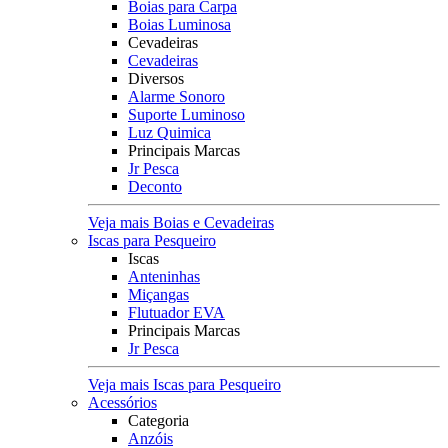
Boias para Carpa
Boias Luminosa
Cevadeiras
Cevadeiras
Diversos
Alarme Sonoro
Suporte Luminoso
Luz Quimica
Principais Marcas
Jr Pesca
Deconto
Veja mais Boias e Cevadeiras
Iscas para Pesqueiro
Iscas
Anteninhas
Miçangas
Flutuador EVA
Principais Marcas
Jr Pesca
Veja mais Iscas para Pesqueiro
Acessórios
Categoria
Anzóis