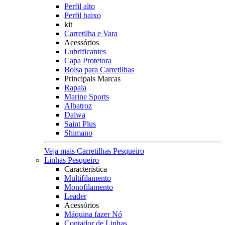
Perfil alto
Perfil baixo
kit
Carretilha e Vara
Acessórios
Lubrificantes
Capa Protetora
Bolsa para Carretilhas
Principais Marcas
Rapala
Marine Sports
Albatroz
Daiwa
Saint Plus
Shimano
Veja mais Carretilhas Pesqueiro
Linhas Pesqueiro
Característica
Multifilamento
Monofilamento
Leader
Acessórios
Máquina fazer Nó
Contador de Linhas