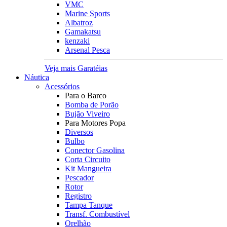
VMC
Marine Sports
Albatroz
Gamakatsu
kenzaki
Arsenal Pesca
Veja mais Garatéias
Náutica
Acessórios
Para o Barco
Bomba de Porão
Bujão Viveiro
Para Motores Popa
Diversos
Bulbo
Conector Gasolina
Corta Circuito
Kit Mangueira
Pescador
Rotor
Registro
Tampa Tanque
Transf. Combustível
Orelhão