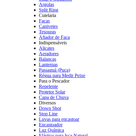
Argolas
Split Ring
Cutelaria
Facas
Canivetes
Tesouras
Afiador de Faca
Indispensáveis
Alicates
Aeradores
Balanças
Lanternas
Passaguá (Puça)
Régua para Medir Peixe
Para o Pescador
Repelente
Protetor Solar
Capa de Chuva
Diversos
Down Shot
Stop Line
Luvas para encastoar
Encastoador
Luz Química
Elástico para Isca Natural