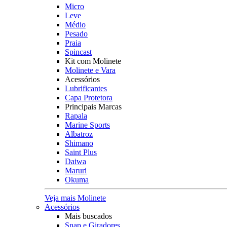
Micro
Leve
Médio
Pesado
Praia
Spincast
Kit com Molinete
Molinete e Vara
Acessórios
Lubrificantes
Capa Protetora
Principais Marcas
Rapala
Marine Sports
Albatroz
Shimano
Saint Plus
Daiwa
Maruri
Okuma
Veja mais Molinete
Acessórios
Mais buscados
Snap e Giradores