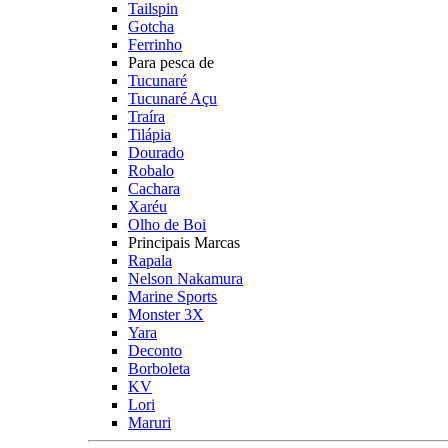
Tailspin
Gotcha
Ferrinho
Para pesca de
Tucunaré
Tucunaré Açu
Traíra
Tilápia
Dourado
Robalo
Cachara
Xaréu
Olho de Boi
Principais Marcas
Rapala
Nelson Nakamura
Marine Sports
Monster 3X
Yara
Deconto
Borboleta
KV
Lori
Maruri