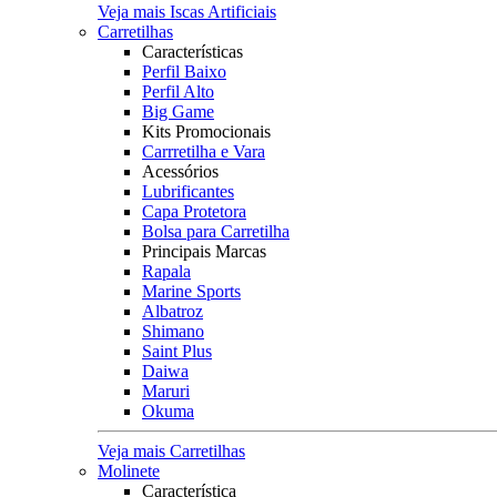
Veja mais Iscas Artificiais
Carretilhas
Características
Perfil Baixo
Perfil Alto
Big Game
Kits Promocionais
Carrretilha e Vara
Acessórios
Lubrificantes
Capa Protetora
Bolsa para Carretilha
Principais Marcas
Rapala
Marine Sports
Albatroz
Shimano
Saint Plus
Daiwa
Maruri
Okuma
Veja mais Carretilhas
Molinete
Característica