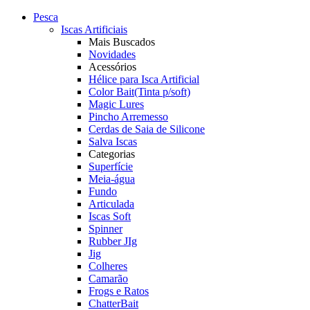
Pesca
Iscas Artificiais
Mais Buscados
Novidades
Acessórios
Hélice para Isca Artificial
Color Bait(Tinta p/soft)
Magic Lures
Pincho Arremesso
Cerdas de Saia de Silicone
Salva Iscas
Categorias
Superfície
Meia-água
Fundo
Articulada
Iscas Soft
Spinner
Rubber JIg
Jig
Colheres
Camarão
Frogs e Ratos
ChatterBait