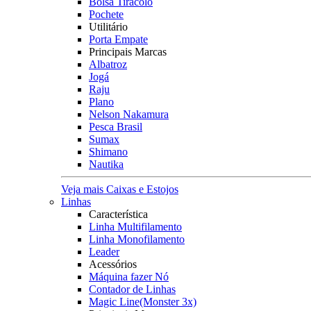
Bolsa Tiracolo
Pochete
Utilitário
Porta Empate
Principais Marcas
Albatroz
Jogá
Raju
Plano
Nelson Nakamura
Pesca Brasil
Sumax
Shimano
Nautika
Veja mais Caixas e Estojos
Linhas
Característica
Linha Multifilamento
Linha Monofilamento
Leader
Acessórios
Máquina fazer Nó
Contador de Linhas
Magic Line(Monster 3x)