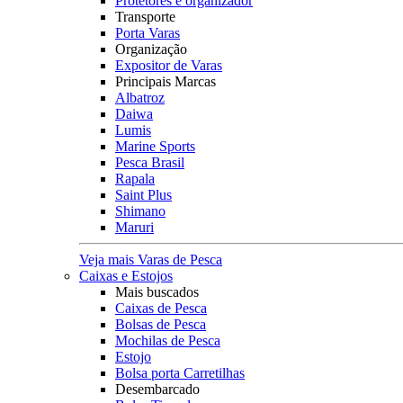
Protetores e organizador
Transporte
Porta Varas
Organização
Expositor de Varas
Principais Marcas
Albatroz
Daiwa
Lumis
Marine Sports
Pesca Brasil
Rapala
Saint Plus
Shimano
Maruri
Veja mais Varas de Pesca
Caixas e Estojos
Mais buscados
Caixas de Pesca
Bolsas de Pesca
Mochilas de Pesca
Estojo
Bolsa porta Carretilhas
Desembarcado