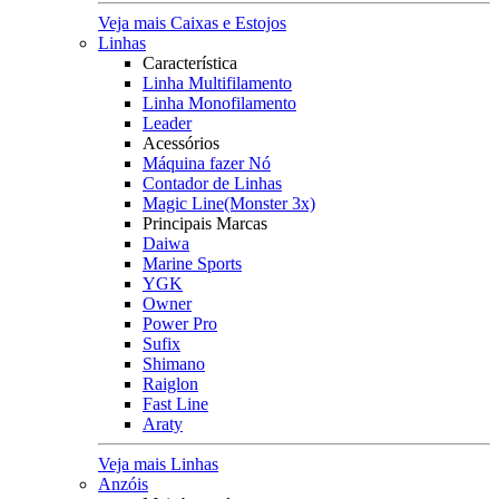
Veja mais Caixas e Estojos
Linhas
Característica
Linha Multifilamento
Linha Monofilamento
Leader
Acessórios
Máquina fazer Nó
Contador de Linhas
Magic Line(Monster 3x)
Principais Marcas
Daiwa
Marine Sports
YGK
Owner
Power Pro
Sufix
Shimano
Raiglon
Fast Line
Araty
Veja mais Linhas
Anzóis