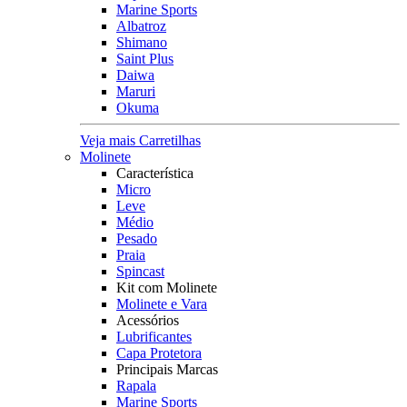
Marine Sports
Albatroz
Shimano
Saint Plus
Daiwa
Maruri
Okuma
Veja mais Carretilhas
Molinete
Característica
Micro
Leve
Médio
Pesado
Praia
Spincast
Kit com Molinete
Molinete e Vara
Acessórios
Lubrificantes
Capa Protetora
Principais Marcas
Rapala
Marine Sports