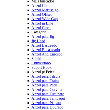
Mais buscados
Anzol Chinu
Anzol Maruseigo
Anzol Offset
Anzol Wide Gap
Anzol in Line
Anzol Circle
Categoria
Anzol para Jig
Jig Head
Anzol Lastreado
Anzol Encastoado
Anzol Anti Enrosco
Sabiki
Chuveirinho
Suport Hook
Anzol p/ Peixe
Anzol para Tilapia
Anzol para Traira
Anzol para Pacu
Anzol para Corvina
Anzol para Tucunare
Anzol para Tambaqui
Anzol para Piapara
Anzol para Dourado