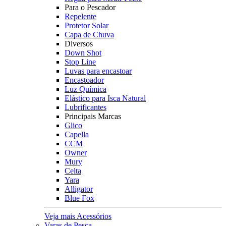
Para o Pescador
Repelente
Protetor Solar
Capa de Chuva
Diversos
Down Shot
Stop Line
Luvas para encastoar
Encastoador
Luz Química
Elástico para Isca Natural
Lubrificantes
Principais Marcas
Glico
Capella
CCM
Owner
Mury
Celta
Yara
Alligator
Blue Fox
Veja mais Acessórios
Varas de Pesca