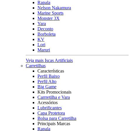
Rapala
Nelson Nakamura
Marine Sports
Monster 3X
Yara
Deconto
Borboleta
KV
Lori
Maruri
Veja mais Iscas Artificiais
Carretilhas
Características
Perfil Baixo
Perfil Alto
Big Game
Kits Promocionais
Carrretilha e Vara
Acessórios
Lubrificantes
Capa Protetora
Bolsa para Carretilha
Principais Marcas
Rapala