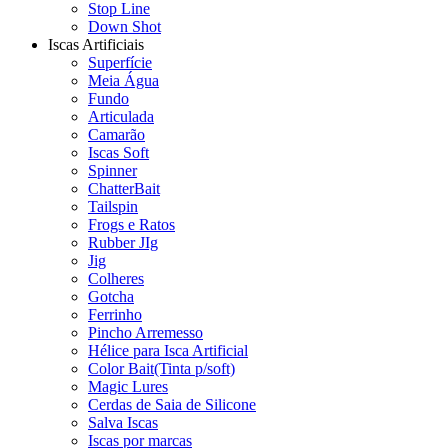
Stop Line
Down Shot
Iscas Artificiais
Superfície
Meia Água
Fundo
Articulada
Camarão
Iscas Soft
Spinner
ChatterBait
Tailspin
Frogs e Ratos
Rubber JIg
Jig
Colheres
Gotcha
Ferrinho
Pincho Arremesso
Hélice para Isca Artificial
Color Bait(Tinta p/soft)
Magic Lures
Cerdas de Saia de Silicone
Salva Iscas
Iscas por marcas