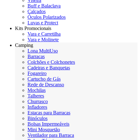
Viseira
Buff e Balaclava
Calçados
Óculos Polarizados
Luvas e Protect
Kits Promocionais
Vara e Carretilha
Vara e Molinete
Camping
Lona MultiUso
Barracas
Colchões e Colchonetes
Cadeiras e Banquetas
Fogareiro
Cartucho de Gás
Rede de Descanso
Mochilas
Talheres
Churrasco
Infladores
Estacas para Barracas
Binóculos
Bolsas Impermeáveis
Mini Mosquetão
Ventilador para Barraca