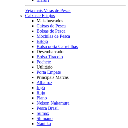
Maruri
Veja mais Varas de Pesca
Caixas e Estojos
Mais buscados
Caixas de Pesca
Bolsas de Pesca
Mochilas de Pesca
Estojo
Bolsa porta Carretilhas
Desembarcado
Bolsa Tiracolo
Pochete
Utilitário
Porta Empate
Principais Marcas
Albatroz
Jogá
Raju
Plano
Nelson Nakamura
Pesca Brasil
Sumax
Shimano
Nautika