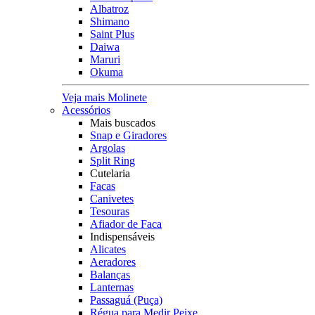
Albatroz
Shimano
Saint Plus
Daiwa
Maruri
Okuma
Veja mais Molinete
Acessórios
Mais buscados
Snap e Giradores
Argolas
Split Ring
Cutelaria
Facas
Canivetes
Tesouras
Afiador de Faca
Indispensáveis
Alicates
Aeradores
Balanças
Lanternas
Passaguá (Puça)
Régua para Medir Peixe