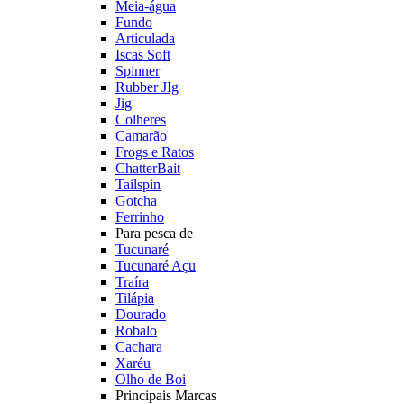
Meia-água
Fundo
Articulada
Iscas Soft
Spinner
Rubber JIg
Jig
Colheres
Camarão
Frogs e Ratos
ChatterBait
Tailspin
Gotcha
Ferrinho
Para pesca de
Tucunaré
Tucunaré Açu
Traíra
Tilápia
Dourado
Robalo
Cachara
Xaréu
Olho de Boi
Principais Marcas