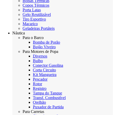
Bolsas Térmicas
Copos Térmicos
Porta Latas
Gelo Reutilizável
Tiro Esportivo
Maçarico
Geladeiras Portáteis
Náutica
Para o Barco
Bomba de Porão
Bujão Viveiro
Para Motores de Popa
Diversos
Bulbo
Conector Gasolina
Corta Circuito
Kit Mangueira
Pescador
Rotor
Registro
Tampa do Tanque
Transf. Combustível
Orelhão
Puxador de Partida
Para Carretas