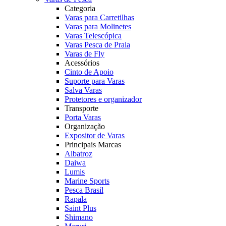
Categoria
Varas para Carretilhas
Varas para Molinetes
Varas Telescópica
Varas Pesca de Praia
Varas de Fly
Acessórios
Cinto de Apoio
Suporte para Varas
Salva Varas
Protetores e organizador
Transporte
Porta Varas
Organização
Expositor de Varas
Principais Marcas
Albatroz
Daiwa
Lumis
Marine Sports
Pesca Brasil
Rapala
Saint Plus
Shimano