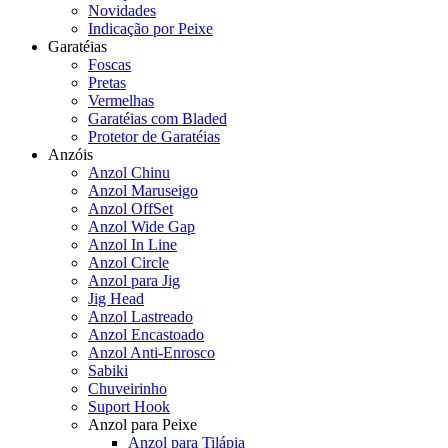
Novidades
Indicação por Peixe
Garatéias
Foscas
Pretas
Vermelhas
Garatéias com Bladed
Protetor de Garatéias
Anzóis
Anzol Chinu
Anzol Maruseigo
Anzol OffSet
Anzol Wide Gap
Anzol In Line
Anzol Circle
Anzol para Jig
Jig Head
Anzol Lastreado
Anzol Encastoado
Anzol Anti-Enrosco
Sabiki
Chuveirinho
Suport Hook
Anzol para Peixe
Anzol para Tilápia