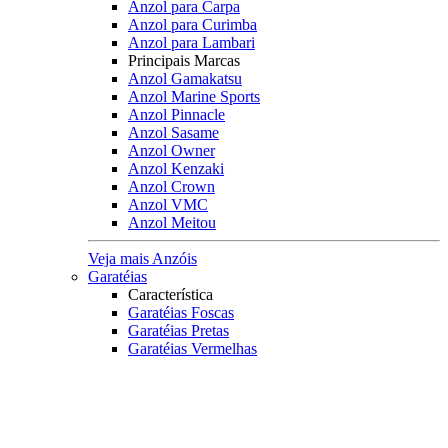
Anzol para Carpa
Anzol para Curimba
Anzol para Lambari
Principais Marcas
Anzol Gamakatsu
Anzol Marine Sports
Anzol Pinnacle
Anzol Sasame
Anzol Owner
Anzol Kenzaki
Anzol Crown
Anzol VMC
Anzol Meitou
Veja mais Anzóis
Garatéias
Característica
Garatéias Foscas
Garatéias Pretas
Garatéias Vermelhas
Garatéias com Bladed
Acessórios
Protetor de Garatéias
Principais Marcas
Owner