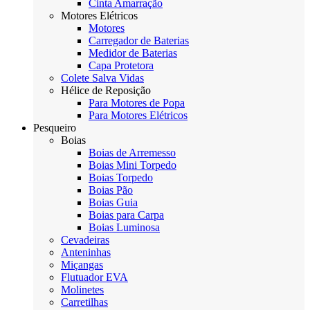
Cinta Amarração
Motores Elétricos
Motores
Carregador de Baterias
Medidor de Baterias
Capa Protetora
Colete Salva Vidas
Hélice de Reposição
Para Motores de Popa
Para Motores Elétricos
Pesqueiro
Boias
Boias de Arremesso
Boias Mini Torpedo
Boias Torpedo
Boias Pão
Boias Guia
Boias para Carpa
Boias Luminosa
Cevadeiras
Anteninhas
Miçangas
Flutuador EVA
Molinetes
Carretilhas