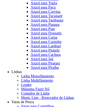
Anzol para Traíra
Anzol para Pacu
Anzol para Corvina
Anzol para Tucunaré
Anzol para Tambaqui
Anzol para Piapara
Anzol para Piau
Anzol para Dourado
Anzol para Carpa
Anzol para Curimba
Anzol para Lambari
Anzol para Pintado
Anzol para Cachara
Anzol para Jaú
Anzol para Pirarara
Anzol para Piraíba
Linhas
Linha Monofilamento
Linha Multifilamento
Leader
Máquina Fazer Nó
Contador de Linha
Magic Line - Renovador de Linhas
Varas de Pesca
Varas para Carretilhas