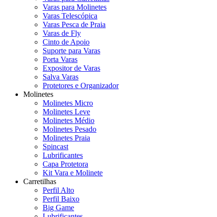
Varas para Molinetes
Varas Telescópica
Varas Pesca de Praia
Varas de Fly
Cinto de Apoio
Suporte para Varas
Porta Varas
Expositor de Varas
Salva Varas
Protetores e Organizador
Molinetes
Molinetes Micro
Molinetes Leve
Molinetes Médio
Molinetes Pesado
Molinetes Praia
Spincast
Lubrificantes
Capa Protetora
Kit Vara e Molinete
Carretilhas
Perfil Alto
Perfil Baixo
Big Game
Lubrificantes