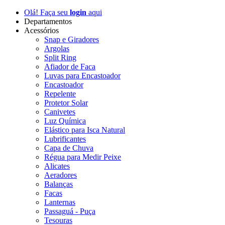
Olá! Faça seu
login
aqui
Departamentos
Acessórios
Snap e Giradores
Argolas
Split Ring
Afiador de Faca
Luvas para Encastoador
Encastoador
Repelente
Protetor Solar
Canivetes
Luz Química
Elástico para Isca Natural
Lubrificantes
Capa de Chuva
Régua para Medir Peixe
Alicates
Aeradores
Balanças
Facas
Lanternas
Passaguá - Puça
Tesouras