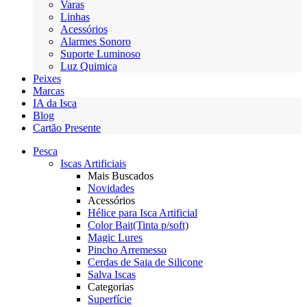
Varas
Linhas
Acessórios
Alarmes Sonoro
Suporte Luminoso
Luz Quimica
Peixes
Marcas
IA da Isca
Blog
Cartão Presente
Pesca
Iscas Artificiais
Mais Buscados
Novidades
Acessórios
Hélice para Isca Artificial
Color Bait(Tinta p/soft)
Magic Lures
Pincho Arremesso
Cerdas de Saia de Silicone
Salva Iscas
Categorias
Superfície