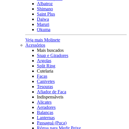
Albatroz
Shimano
Saint Plus
Daiwa
Maruri
Okuma
Veja mais Molinete
Acessórios
Mais buscados
Snap e Giradores
Argolas
Split Ring
Cutelaria
Facas
Canivetes
Tesouras
Afiador de Faca
Indispensáveis
Alicates
Aeradores
Balanças
Lanternas
Passaguá (Puça)
Régua para Medir Peixe