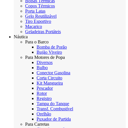
Bolsas Térmicas
Copos Térmicos
Porta Latas
Gelo Reutilizável
Tiro Esportivo
Maçarico
Geladeiras Portáteis
Náutica
Para o Barco
Bomba de Porão
Bujão Viveiro
Para Motores de Popa
Diversos
Bulbo
Conector Gasolina
Corta Circuito
Kit Mangueira
Pescador
Rotor
Registro
Tampa do Tanque
Transf. Combustível
Orelhão
Puxador de Partida
Para Carretas