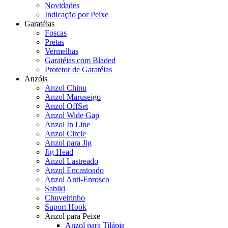
Novidades
Indicação por Peixe
Garatéias
Foscas
Pretas
Vermelhas
Garatéias com Bladed
Protetor de Garatéias
Anzóis
Anzol Chinu
Anzol Maruseigo
Anzol OffSet
Anzol Wide Gap
Anzol In Line
Anzol Circle
Anzol para Jig
Jig Head
Anzol Lastreado
Anzol Encastoado
Anzol Anti-Enrosco
Sabiki
Chuveirinho
Suport Hook
Anzol para Peixe
Anzol para Tilápia