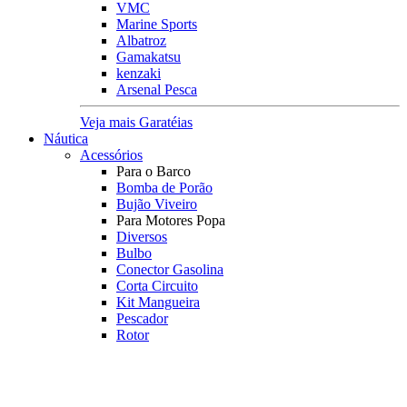
VMC
Marine Sports
Albatroz
Gamakatsu
kenzaki
Arsenal Pesca
Veja mais Garatéias
Náutica
Acessórios
Para o Barco
Bomba de Porão
Bujão Viveiro
Para Motores Popa
Diversos
Bulbo
Conector Gasolina
Corta Circuito
Kit Mangueira
Pescador
Rotor
Registro
Tampa Tanque
Transf. Combustível
Orelhão