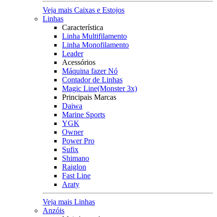
Veja mais Caixas e Estojos
Linhas
Característica
Linha Multifilamento
Linha Monofilamento
Leader
Acessórios
Máquina fazer Nó
Contador de Linhas
Magic Line(Monster 3x)
Principais Marcas
Daiwa
Marine Sports
YGK
Owner
Power Pro
Sufix
Shimano
Raiglon
Fast Line
Araty
Veja mais Linhas
Anzóis