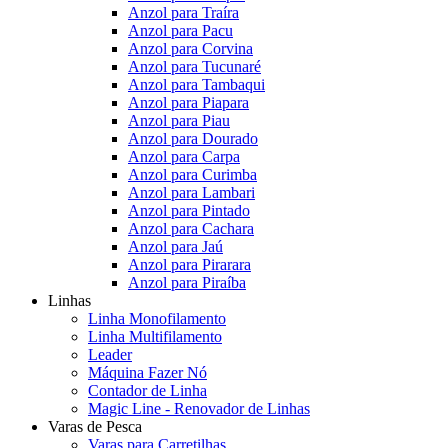
Anzol para Traíra
Anzol para Pacu
Anzol para Corvina
Anzol para Tucunaré
Anzol para Tambaqui
Anzol para Piapara
Anzol para Piau
Anzol para Dourado
Anzol para Carpa
Anzol para Curimba
Anzol para Lambari
Anzol para Pintado
Anzol para Cachara
Anzol para Jaú
Anzol para Pirarara
Anzol para Piraíba
Linhas
Linha Monofilamento
Linha Multifilamento
Leader
Máquina Fazer Nó
Contador de Linha
Magic Line - Renovador de Linhas
Varas de Pesca
Varas para Carretilhas