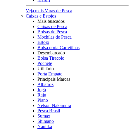
Maruri
Veja mais Varas de Pesca
Caixas e Estojos
Mais buscados
Caixas de Pesca
Bolsas de Pesca
Mochilas de Pesca
Estojo
Bolsa porta Carretilhas
Desembarcado
Bolsa Tiracolo
Pochete
Utilitário
Porta Empate
Principais Marcas
Albatroz
Jogá
Raju
Plano
Nelson Nakamura
Pesca Brasil
Sumax
Shimano
Nautika