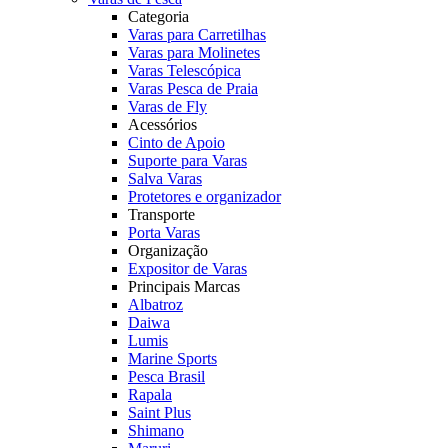
Categoria
Varas para Carretilhas
Varas para Molinetes
Varas Telescópica
Varas Pesca de Praia
Varas de Fly
Acessórios
Cinto de Apoio
Suporte para Varas
Salva Varas
Protetores e organizador
Transporte
Porta Varas
Organização
Expositor de Varas
Principais Marcas
Albatroz
Daiwa
Lumis
Marine Sports
Pesca Brasil
Rapala
Saint Plus
Shimano