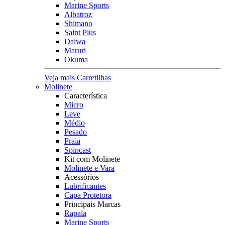
Marine Sports
Albatroz
Shimano
Saint Plus
Daiwa
Maruri
Okuma
Veja mais Carretilhas
Molinete
Característica
Micro
Leve
Médio
Pesado
Praia
Spincast
Kit com Molinete
Molinete e Vara
Acessórios
Lubrificantes
Capa Protetora
Principais Marcas
Rapala
Marine Sports