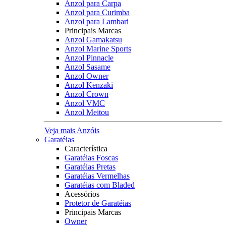
Anzol para Carpa
Anzol para Curimba
Anzol para Lambari
Principais Marcas
Anzol Gamakatsu
Anzol Marine Sports
Anzol Pinnacle
Anzol Sasame
Anzol Owner
Anzol Kenzaki
Anzol Crown
Anzol VMC
Anzol Meitou
Veja mais Anzóis
Garatéias
Característica
Garatéias Foscas
Garatéias Pretas
Garatéias Vermelhas
Garatéias com Bladed
Acessórios
Protetor de Garatéias
Principais Marcas
Owner