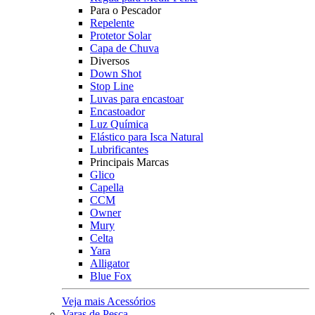
Para o Pescador
Repelente
Protetor Solar
Capa de Chuva
Diversos
Down Shot
Stop Line
Luvas para encastoar
Encastoador
Luz Química
Elástico para Isca Natural
Lubrificantes
Principais Marcas
Glico
Capella
CCM
Owner
Mury
Celta
Yara
Alligator
Blue Fox
Veja mais Acessórios
Varas de Pesca