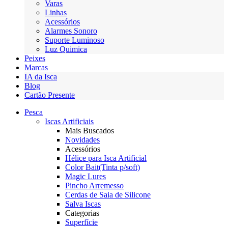
Varas
Linhas
Acessórios
Alarmes Sonoro
Suporte Luminoso
Luz Quimica
Peixes
Marcas
IA da Isca
Blog
Cartão Presente
Pesca
Iscas Artificiais
Mais Buscados
Novidades
Acessórios
Hélice para Isca Artificial
Color Bait(Tinta p/soft)
Magic Lures
Pincho Arremesso
Cerdas de Saia de Silicone
Salva Iscas
Categorias
Superfície