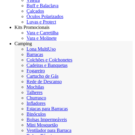
Viseira
Buff e Balaclava
Calçados
Óculos Polarizados
Luvas e Protect
Kits Promocionais
Vara e Carretilha
Vara e Molinete
Camping
Lona MultiUso
Barracas
Colchões e Colchonetes
Cadeiras e Banquetas
Fogareiro
Cartucho de Gás
Rede de Descanso
Mochilas
Talheres
Churrasco
Infladores
Estacas para Barracas
Binóculos
Bolsas Impermeáveis
Mini Mosquetão
Ventilador para Barraca