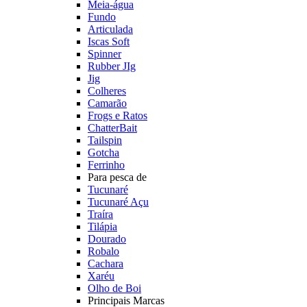
Meia-água
Fundo
Articulada
Iscas Soft
Spinner
Rubber JIg
Jig
Colheres
Camarão
Frogs e Ratos
ChatterBait
Tailspin
Gotcha
Ferrinho
Para pesca de
Tucunaré
Tucunaré Açu
Traíra
Tilápia
Dourado
Robalo
Cachara
Xaréu
Olho de Boi
Principais Marcas