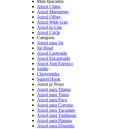
Mais buscados
Anzol Chinu
Anzol Maruseigo
Anzol Offset
Anzol Wide Gap
Anzol in Line
Anzol Circle
Categoria
Anzol para Jig
Jig Head
Anzol Lastreado
Anzol Encastoado
Anzol Anti Enrosco
Sabiki
Chuveirinho
Suport Hook
Anzol p/ Peixe
Anzol para Tilapia
Anzol para Traira
Anzol para Pacu
Anzol para Corvina
Anzol para Tucunare
Anzol para Tambaqui
Anzol para Piapara
Anzol para Dourado