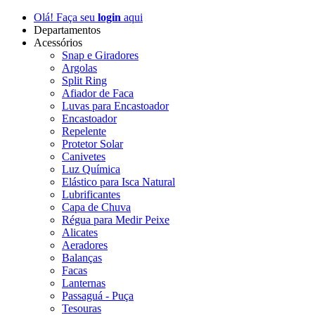
Olá! Faça seu
login
aqui
Departamentos
Acessórios
Snap e Giradores
Argolas
Split Ring
Afiador de Faca
Luvas para Encastoador
Encastoador
Repelente
Protetor Solar
Canivetes
Luz Química
Elástico para Isca Natural
Lubrificantes
Capa de Chuva
Régua para Medir Peixe
Alicates
Aeradores
Balanças
Facas
Lanternas
Passaguá - Puça
Tesouras