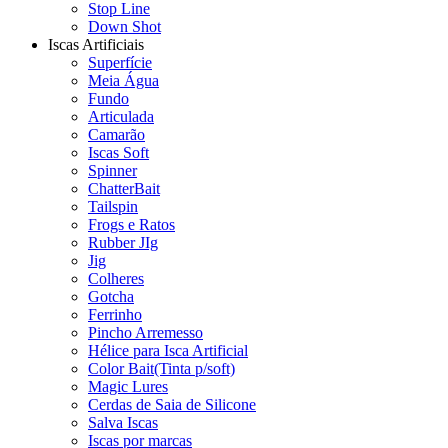
Stop Line
Down Shot
Iscas Artificiais
Superfície
Meia Água
Fundo
Articulada
Camarão
Iscas Soft
Spinner
ChatterBait
Tailspin
Frogs e Ratos
Rubber JIg
Jig
Colheres
Gotcha
Ferrinho
Pincho Arremesso
Hélice para Isca Artificial
Color Bait(Tinta p/soft)
Magic Lures
Cerdas de Saia de Silicone
Salva Iscas
Iscas por marcas