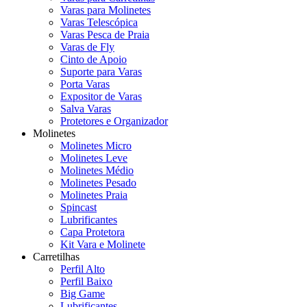
Varas para Molinetes
Varas Telescópica
Varas Pesca de Praia
Varas de Fly
Cinto de Apoio
Suporte para Varas
Porta Varas
Expositor de Varas
Salva Varas
Protetores e Organizador
Molinetes
Molinetes Micro
Molinetes Leve
Molinetes Médio
Molinetes Pesado
Molinetes Praia
Spincast
Lubrificantes
Capa Protetora
Kit Vara e Molinete
Carretilhas
Perfil Alto
Perfil Baixo
Big Game
Lubrificantes