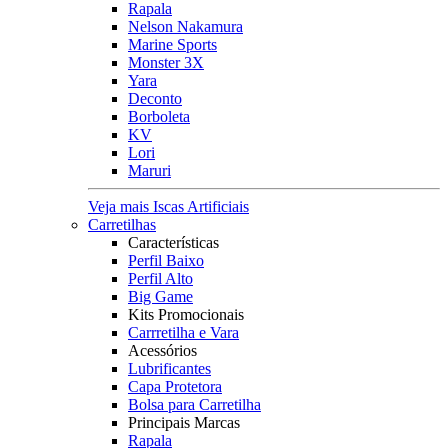
Rapala
Nelson Nakamura
Marine Sports
Monster 3X
Yara
Deconto
Borboleta
KV
Lori
Maruri
Veja mais Iscas Artificiais
Carretilhas
Características
Perfil Baixo
Perfil Alto
Big Game
Kits Promocionais
Carrretilha e Vara
Acessórios
Lubrificantes
Capa Protetora
Bolsa para Carretilha
Principais Marcas
Rapala