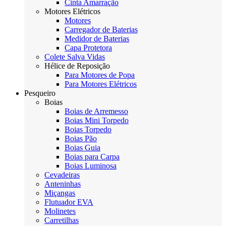
Cinta Amarração
Motores Elétricos
Motores
Carregador de Baterias
Medidor de Baterias
Capa Protetora
Colete Salva Vidas
Hélice de Reposição
Para Motores de Popa
Para Motores Elétricos
Pesqueiro
Boias
Boias de Arremesso
Boias Mini Torpedo
Boias Torpedo
Boias Pão
Boias Guia
Boias para Carpa
Boias Luminosa
Cevadeiras
Anteninhas
Miçangas
Flutuador EVA
Molinetes
Carretilhas