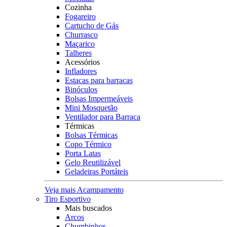
Cozinha
Fogareiro
Cartucho de Gás
Churrasco
Maçarico
Talheres
Acessórios
Infladores
Estacas para barracas
Binóculos
Bolsas Impermeáveis
Mini Mosquetão
Ventilador para Barraca
Térmicas
Bolsas Térmicas
Copo Térmico
Porta Latas
Gelo Reutilizável
Geladeiras Portáteis
Veja mais Acampamento
Tiro Esportivo
Mais buscados
Arcos
Chumbinhos