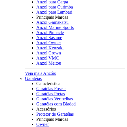
Anzol para Carpa
Anzol para Curimba
Anzol para Lambari
Principais Marcas
Anzol Gamakatsu
Anzol Marine Sports
Anzol Pinnacle
Anzol Sasame
Anzol Owner
Anzol Kenzaki
Anzol Crown
Anzol VMC
Anzol Meitou
Veja mais Anzóis
Garatéias
Característica
Garatéias Foscas
Garatéias Pretas
Garatéias Vermelhas
Garatéias com Bladed
Acessórios
Protetor de Garatéias
Principais Marcas
Owner