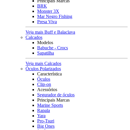
Principais Marcas
BRK
Monster 3X
Mar Negro Fishing
Presa Viva
Veja mais Buff e Balaclava
Calçados
Modelos
Babuche - Crocs
Sapatilha
Veja mais Calçados
Óculos Polarizados
Característica
Óculos
Clip-on
Acessórios
Segurador de óculos
Principais Marcas
Marine Sports
Rapala
Yara
Pro-Tsuri
Big Ones