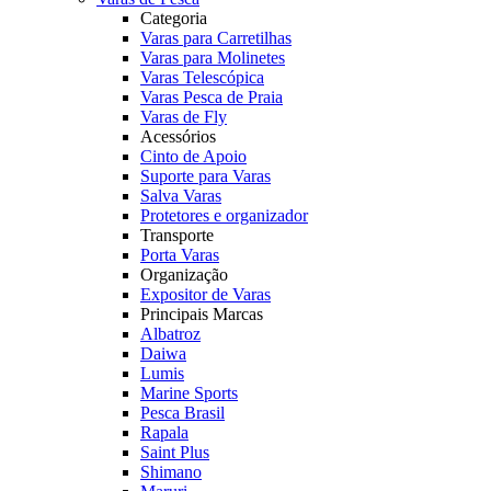
Categoria
Varas para Carretilhas
Varas para Molinetes
Varas Telescópica
Varas Pesca de Praia
Varas de Fly
Acessórios
Cinto de Apoio
Suporte para Varas
Salva Varas
Protetores e organizador
Transporte
Porta Varas
Organização
Expositor de Varas
Principais Marcas
Albatroz
Daiwa
Lumis
Marine Sports
Pesca Brasil
Rapala
Saint Plus
Shimano