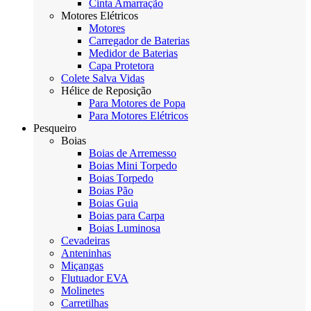
Cinta Amarração
Motores Elétricos
Motores
Carregador de Baterias
Medidor de Baterias
Capa Protetora
Colete Salva Vidas
Hélice de Reposição
Para Motores de Popa
Para Motores Elétricos
Pesqueiro
Boias
Boias de Arremesso
Boias Mini Torpedo
Boias Torpedo
Boias Pão
Boias Guia
Boias para Carpa
Boias Luminosa
Cevadeiras
Anteninhas
Miçangas
Flutuador EVA
Molinetes
Carretilhas