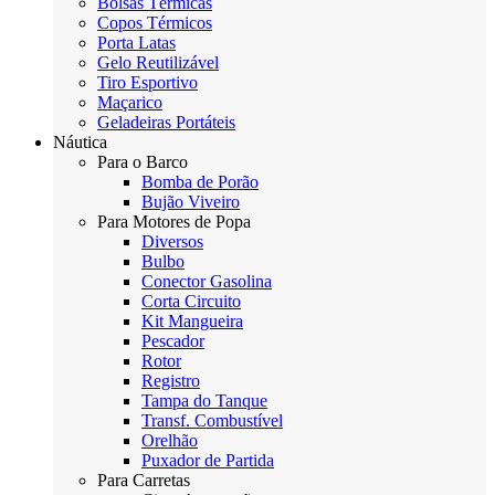
Bolsas Térmicas
Copos Térmicos
Porta Latas
Gelo Reutilizável
Tiro Esportivo
Maçarico
Geladeiras Portáteis
Náutica
Para o Barco
Bomba de Porão
Bujão Viveiro
Para Motores de Popa
Diversos
Bulbo
Conector Gasolina
Corta Circuito
Kit Mangueira
Pescador
Rotor
Registro
Tampa do Tanque
Transf. Combustível
Orelhão
Puxador de Partida
Para Carretas