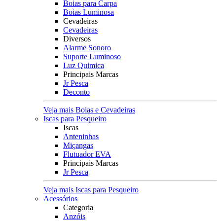
Boias para Carpa
Boias Luminosa
Cevadeiras
Cevadeiras
Diversos
Alarme Sonoro
Suporte Luminoso
Luz Quimica
Principais Marcas
Jr Pesca
Deconto
Veja mais Boias e Cevadeiras
Iscas para Pesqueiro
Iscas
Anteninhas
Miçangas
Flutuador EVA
Principais Marcas
Jr Pesca
Veja mais Iscas para Pesqueiro
Acessórios
Categoria
Anzóis