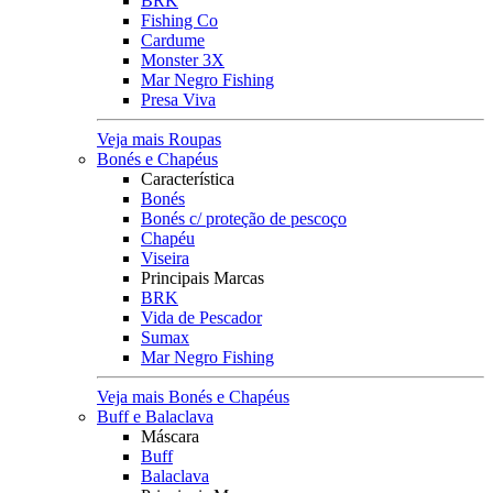
BRK
Fishing Co
Cardume
Monster 3X
Mar Negro Fishing
Presa Viva
Veja mais Roupas
Bonés e Chapéus
Característica
Bonés
Bonés c/ proteção de pescoço
Chapéu
Viseira
Principais Marcas
BRK
Vida de Pescador
Sumax
Mar Negro Fishing
Veja mais Bonés e Chapéus
Buff e Balaclava
Máscara
Buff
Balaclava