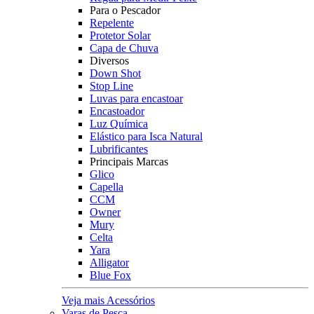
Para o Pescador
Repelente
Protetor Solar
Capa de Chuva
Diversos
Down Shot
Stop Line
Luvas para encastoar
Encastoador
Luz Química
Elástico para Isca Natural
Lubrificantes
Principais Marcas
Glico
Capella
CCM
Owner
Mury
Celta
Yara
Alligator
Blue Fox
Veja mais Acessórios
Varas de Pesca