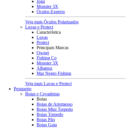
Jogá
Monster 3X
Óculos Express
Veja mais Óculos Polarizados
Luvas e Protect
Característica
Luvas
Protect
Principais Marcas
Owner
Fishing Co
Monster 3X
Albatroz
Mar Negro Fishing
Veja mais Luvas e Protect
Pesqueiro
Boias e Cevadeiras
Boias
Boias de Arremesso
Boias Mini Torpedo
Boias Torpedo
Boias Pão
Boias Guia