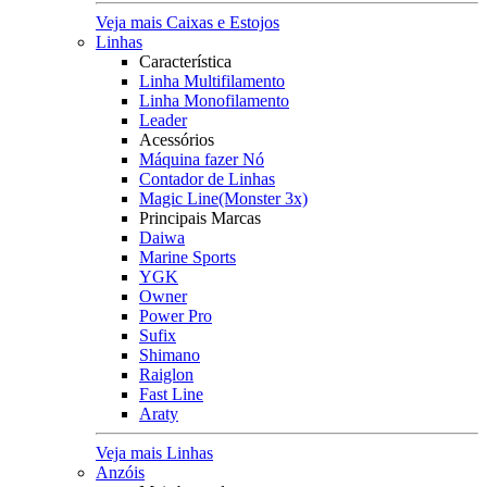
Veja mais Caixas e Estojos
Linhas
Característica
Linha Multifilamento
Linha Monofilamento
Leader
Acessórios
Máquina fazer Nó
Contador de Linhas
Magic Line(Monster 3x)
Principais Marcas
Daiwa
Marine Sports
YGK
Owner
Power Pro
Sufix
Shimano
Raiglon
Fast Line
Araty
Veja mais Linhas
Anzóis