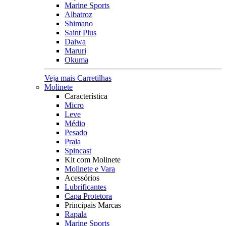
Marine Sports
Albatroz
Shimano
Saint Plus
Daiwa
Maruri
Okuma
Veja mais Carretilhas
Molinete
Característica
Micro
Leve
Médio
Pesado
Praia
Spincast
Kit com Molinete
Molinete e Vara
Acessórios
Lubrificantes
Capa Protetora
Principais Marcas
Rapala
Marine Sports