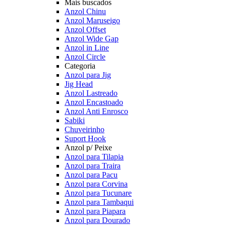
Mais buscados
Anzol Chinu
Anzol Maruseigo
Anzol Offset
Anzol Wide Gap
Anzol in Line
Anzol Circle
Categoria
Anzol para Jig
Jig Head
Anzol Lastreado
Anzol Encastoado
Anzol Anti Enrosco
Sabiki
Chuveirinho
Suport Hook
Anzol p/ Peixe
Anzol para Tilapia
Anzol para Traira
Anzol para Pacu
Anzol para Corvina
Anzol para Tucunare
Anzol para Tambaqui
Anzol para Piapara
Anzol para Dourado