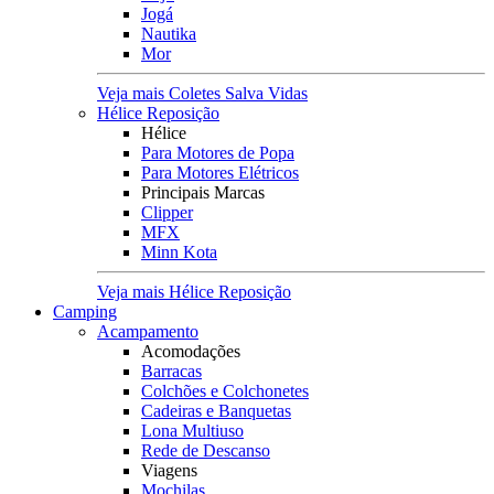
Jogá
Nautika
Mor
Veja mais Coletes Salva Vidas
Hélice Reposição
Hélice
Para Motores de Popa
Para Motores Elétricos
Principais Marcas
Clipper
MFX
Minn Kota
Veja mais Hélice Reposição
Camping
Acampamento
Acomodações
Barracas
Colchões e Colchonetes
Cadeiras e Banquetas
Lona Multiuso
Rede de Descanso
Viagens
Mochilas