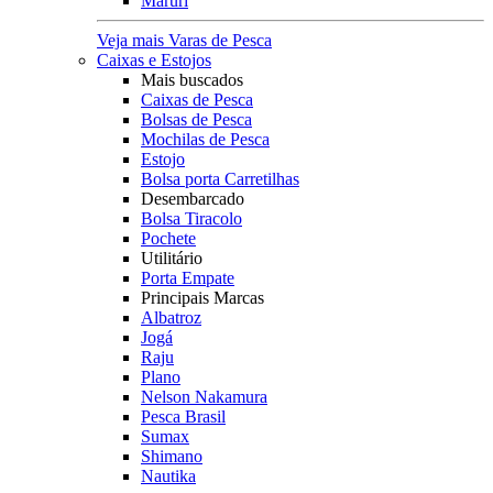
Maruri
Veja mais Varas de Pesca
Caixas e Estojos
Mais buscados
Caixas de Pesca
Bolsas de Pesca
Mochilas de Pesca
Estojo
Bolsa porta Carretilhas
Desembarcado
Bolsa Tiracolo
Pochete
Utilitário
Porta Empate
Principais Marcas
Albatroz
Jogá
Raju
Plano
Nelson Nakamura
Pesca Brasil
Sumax
Shimano
Nautika