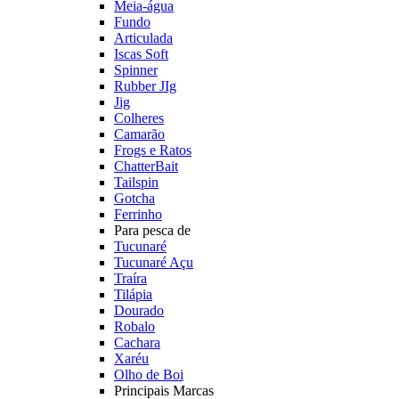
Meia-água
Fundo
Articulada
Iscas Soft
Spinner
Rubber JIg
Jig
Colheres
Camarão
Frogs e Ratos
ChatterBait
Tailspin
Gotcha
Ferrinho
Para pesca de
Tucunaré
Tucunaré Açu
Traíra
Tilápia
Dourado
Robalo
Cachara
Xaréu
Olho de Boi
Principais Marcas