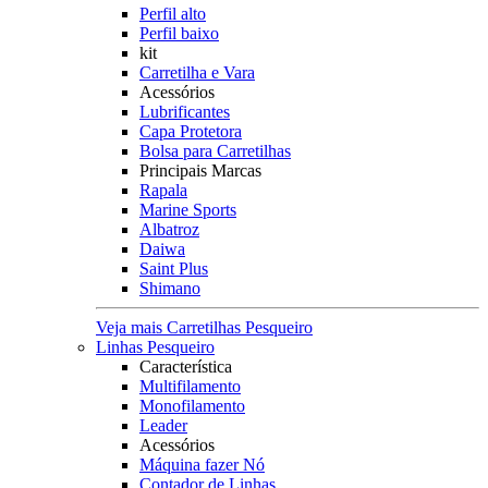
Perfil alto
Perfil baixo
kit
Carretilha e Vara
Acessórios
Lubrificantes
Capa Protetora
Bolsa para Carretilhas
Principais Marcas
Rapala
Marine Sports
Albatroz
Daiwa
Saint Plus
Shimano
Veja mais Carretilhas Pesqueiro
Linhas Pesqueiro
Característica
Multifilamento
Monofilamento
Leader
Acessórios
Máquina fazer Nó
Contador de Linhas