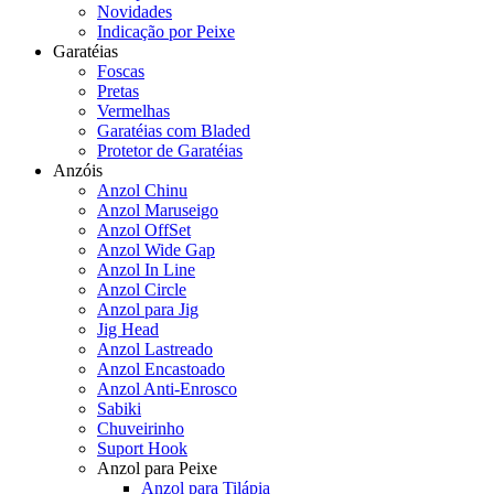
Novidades
Indicação por Peixe
Garatéias
Foscas
Pretas
Vermelhas
Garatéias com Bladed
Protetor de Garatéias
Anzóis
Anzol Chinu
Anzol Maruseigo
Anzol OffSet
Anzol Wide Gap
Anzol In Line
Anzol Circle
Anzol para Jig
Jig Head
Anzol Lastreado
Anzol Encastoado
Anzol Anti-Enrosco
Sabiki
Chuveirinho
Suport Hook
Anzol para Peixe
Anzol para Tilápia