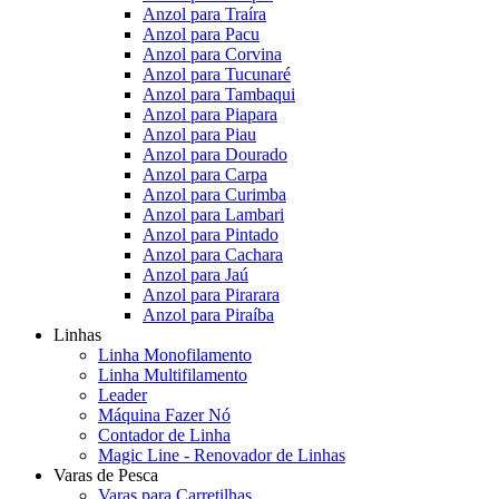
Anzol para Traíra
Anzol para Pacu
Anzol para Corvina
Anzol para Tucunaré
Anzol para Tambaqui
Anzol para Piapara
Anzol para Piau
Anzol para Dourado
Anzol para Carpa
Anzol para Curimba
Anzol para Lambari
Anzol para Pintado
Anzol para Cachara
Anzol para Jaú
Anzol para Pirarara
Anzol para Piraíba
Linhas
Linha Monofilamento
Linha Multifilamento
Leader
Máquina Fazer Nó
Contador de Linha
Magic Line - Renovador de Linhas
Varas de Pesca
Varas para Carretilhas