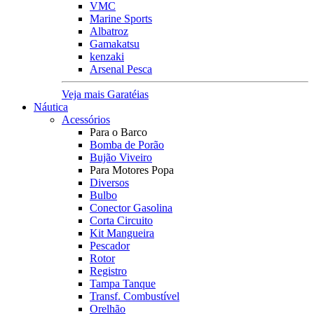
VMC
Marine Sports
Albatroz
Gamakatsu
kenzaki
Arsenal Pesca
Veja mais Garatéias
Náutica
Acessórios
Para o Barco
Bomba de Porão
Bujão Viveiro
Para Motores Popa
Diversos
Bulbo
Conector Gasolina
Corta Circuito
Kit Mangueira
Pescador
Rotor
Registro
Tampa Tanque
Transf. Combustível
Orelhão