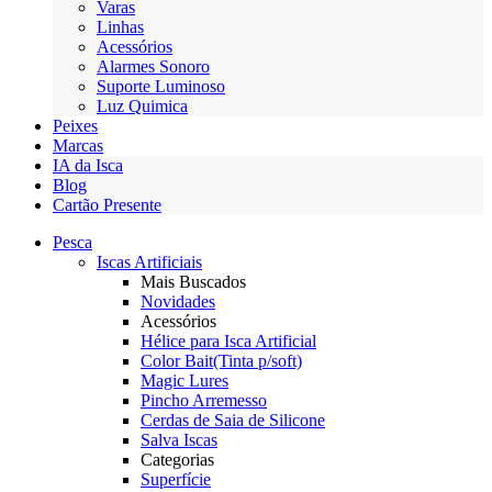
Varas
Linhas
Acessórios
Alarmes Sonoro
Suporte Luminoso
Luz Quimica
Peixes
Marcas
IA da Isca
Blog
Cartão Presente
Pesca
Iscas Artificiais
Mais Buscados
Novidades
Acessórios
Hélice para Isca Artificial
Color Bait(Tinta p/soft)
Magic Lures
Pincho Arremesso
Cerdas de Saia de Silicone
Salva Iscas
Categorias
Superfície