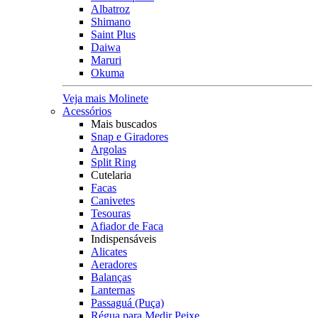
Albatroz
Shimano
Saint Plus
Daiwa
Maruri
Okuma
Veja mais Molinete
Acessórios
Mais buscados
Snap e Giradores
Argolas
Split Ring
Cutelaria
Facas
Canivetes
Tesouras
Afiador de Faca
Indispensáveis
Alicates
Aeradores
Balanças
Lanternas
Passaguá (Puça)
Régua para Medir Peixe