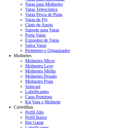
Varas para Molinetes
Varas Telescópica
Varas Pesca de Praia
Varas de Fly
Cinto de Apoio
Suporte para Varas
Porta Varas
Expositor de Varas
Salva Varas
Protetores e Organizador
Molinetes
Molinetes Micro
Molinetes Leve
Molinetes Médio
Molinetes Pesado
Molinetes Praia
Spincast
Lubrificantes
Capa Protetora
Kit Vara e Molinete
Carretilhas
Perfil Alto
Perfil Baixo
Big Game
Lubrificantes