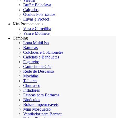
Viseira
Buff e Balaclava
Calçados
Óculos Polarizados
Luvas e Protect
Kits Promocionais
Vara e Carretilha
Vara e Molinete
Camping
Lona MultiUso
Barracas
Colchões e Colchonetes
Cadeiras e Banquetas
Fogareiro
Cartucho de Gás
Rede de Descanso
Mochilas
Talheres
Churrasco
Infladores
Estacas para Barracas
Binóculos
Bolsas Impermeáveis
Mini Mosquetão
Ventilador para Barraca