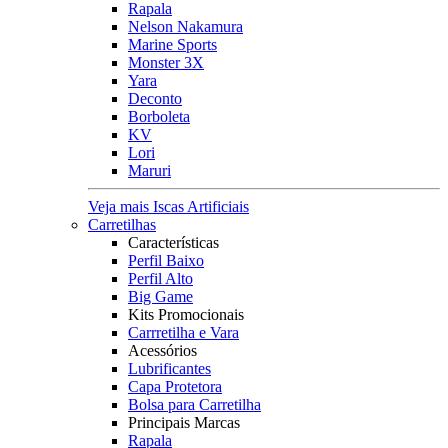
Rapala
Nelson Nakamura
Marine Sports
Monster 3X
Yara
Deconto
Borboleta
KV
Lori
Maruri
Veja mais Iscas Artificiais
Carretilhas
Características
Perfil Baixo
Perfil Alto
Big Game
Kits Promocionais
Carrretilha e Vara
Acessórios
Lubrificantes
Capa Protetora
Bolsa para Carretilha
Principais Marcas
Rapala