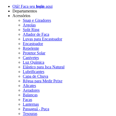
Olá! Faça seu
login
aqui
Departamentos
Acessórios
Snap e Giradores
Argolas
Split Ring
Afiador de Faca
Luvas para Encastoador
Encastoador
Repelente
Protetor Solar
Canivetes
Luz Química
Elástico para Isca Natural
Lubrificantes
Capa de Chuva
Régua para Medir Peixe
Alicates
Aeradores
Balanças
Facas
Lanternas
Passaguá - Puça
Tesouras