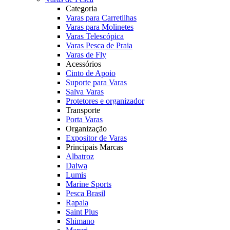
Categoria
Varas para Carretilhas
Varas para Molinetes
Varas Telescópica
Varas Pesca de Praia
Varas de Fly
Acessórios
Cinto de Apoio
Suporte para Varas
Salva Varas
Protetores e organizador
Transporte
Porta Varas
Organização
Expositor de Varas
Principais Marcas
Albatroz
Daiwa
Lumis
Marine Sports
Pesca Brasil
Rapala
Saint Plus
Shimano