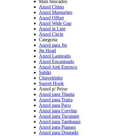
Mais buscados
Anzol Chinu
Anzol Maruseigo
Anzol Offset
Anzol Wide Gap
Anzol in Line
Anzol Circle
Categoria
Anzol para Jig
Jig Head
Anzol Lastreado
Anzol Encastoado
Anzol Anti Enrosco
Sabiki
Chuveirinho
Suport Hook
Anzol p/ Peixe
Anzol para Tilapia
Anzol para Traira
Anzol para Pacu
Anzol para Corvina
Anzol para Tucunare
Anzol para Tambaqui
Anzol para Piapara
Anzol para Dourado