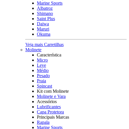
Marine Sports
Albatroz
Shimano
Saint Plus
Daiwa
Maruri
Okuma
Veja mais Carretilhas
Molinete
Característica
Micro
Leve
Médio
Pesado
Praia
Spincast
Kit com Molinete
Molinete e Vara
Acessórios
Lubrificantes
Capa Protetora
Principais Marcas
Rapala
Marine Sports