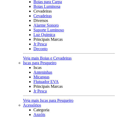
Boias para Carpa
Boias Luminosa
Cevadeiras
Cevadeiras
Diversos
Alarme Sonoro
Suporte Luminoso
Luz Quimica
Principais Marcas
Jr Pesca
Deconto
Veja mais Boias e Cevadeiras
Iscas para Pesqueiro
Iscas
Anteninhas
Miçangas
Flutuador EVA
Principais Marcas
Jr Pesca
Veja mais Iscas para Pesqueiro
Acessórios
Categoria
Anzóis