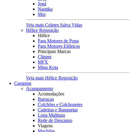
Jogá
Nautika
Mor
Veja mais Coletes Salva Vidas
Hélice Reposição
Hélice
Para Motores de Popa
Para Motores Elétricos
Principais Marcas
Clipper
MFX
Minn Kota
Veja mais Hélice Reposição
Camping
Acampamento
Acomodações
Barracas
Colchões e Colchonetes
Cadeiras e Banquetas
Lona Multiuso
Rede de Descanso
Viagens
Mochilas