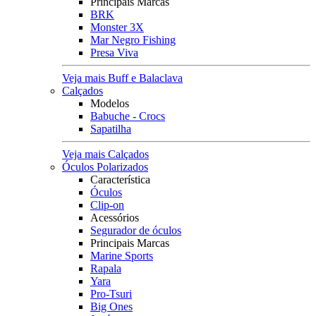
Principais Marcas
BRK
Monster 3X
Mar Negro Fishing
Presa Viva
Veja mais Buff e Balaclava
Calçados
Modelos
Babuche - Crocs
Sapatilha
Veja mais Calçados
Óculos Polarizados
Característica
Óculos
Clip-on
Acessórios
Segurador de óculos
Principais Marcas
Marine Sports
Rapala
Yara
Pro-Tsuri
Big Ones