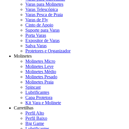
Varas para Molinetes
Varas Telescópica
Varas Pesca de Praia
Varas de Fly
Cinto de Apoio
Suporte para Varas
Porta Varas
Expositor de Varas
Salva Varas
Protetores e Organizador
Molinetes
Molinetes Micro
Molinetes Leve
Molinetes Médio
Molinetes Pesado
Molinetes Praia
Spincast
Lubrificantes
Capa Protetora
Kit Vara e Molinete
Carretilhas
Perfil Alto
Perfil Baixo
Big Game
Lubrificantes