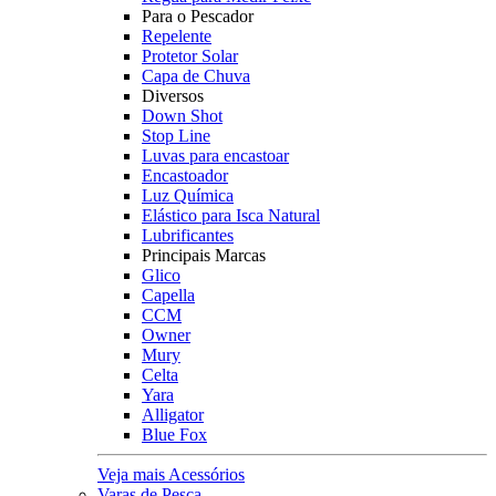
Para o Pescador
Repelente
Protetor Solar
Capa de Chuva
Diversos
Down Shot
Stop Line
Luvas para encastoar
Encastoador
Luz Química
Elástico para Isca Natural
Lubrificantes
Principais Marcas
Glico
Capella
CCM
Owner
Mury
Celta
Yara
Alligator
Blue Fox
Veja mais Acessórios
Varas de Pesca