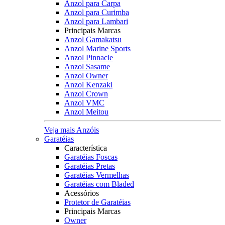
Anzol para Carpa
Anzol para Curimba
Anzol para Lambari
Principais Marcas
Anzol Gamakatsu
Anzol Marine Sports
Anzol Pinnacle
Anzol Sasame
Anzol Owner
Anzol Kenzaki
Anzol Crown
Anzol VMC
Anzol Meitou
Veja mais Anzóis
Garatéias
Característica
Garatéias Foscas
Garatéias Pretas
Garatéias Vermelhas
Garatéias com Bladed
Acessórios
Protetor de Garatéias
Principais Marcas
Owner