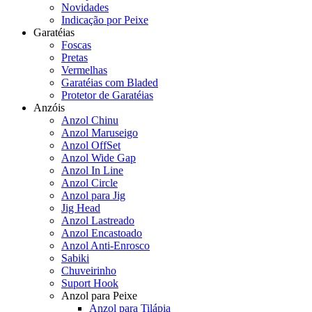
Novidades
Indicação por Peixe
Garatéias
Foscas
Pretas
Vermelhas
Garatéias com Bladed
Protetor de Garatéias
Anzóis
Anzol Chinu
Anzol Maruseigo
Anzol OffSet
Anzol Wide Gap
Anzol In Line
Anzol Circle
Anzol para Jig
Jig Head
Anzol Lastreado
Anzol Encastoado
Anzol Anti-Enrosco
Sabiki
Chuveirinho
Suport Hook
Anzol para Peixe
Anzol para Tilápia