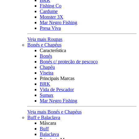
BRK
Fishing Co
Cardume
Monster 3X
Mar Negro Fishing
Presa Viva
Veja mais Roupas
Bonés e Chapéus
Característica
Bonés
Bonés c/ proteção de pescoço
Chapéu
Viseira
Principais Marcas
BRK
Vida de Pescador
Sumax
Mar Negro Fishing
Veja mais Bonés e Chapéus
Buff e Balaclava
Máscara
Buff
Balaclava