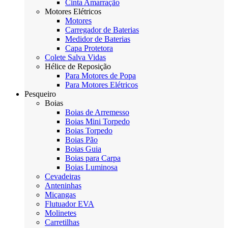
Cinta Amarração
Motores Elétricos
Motores
Carregador de Baterias
Medidor de Baterias
Capa Protetora
Colete Salva Vidas
Hélice de Reposição
Para Motores de Popa
Para Motores Elétricos
Pesqueiro
Boias
Boias de Arremesso
Boias Mini Torpedo
Boias Torpedo
Boias Pão
Boias Guia
Boias para Carpa
Boias Luminosa
Cevadeiras
Anteninhas
Miçangas
Flutuador EVA
Molinetes
Carretilhas