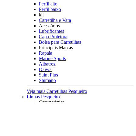
Perfil alto
Perfil baixo
kit
Carretilha e Vara
Acessórios
Lubrificantes
Capa Protetora
Bolsa para Carretilhas
Principais Marcas
Rapala
Marine Sports
Albatroz
Daiwa
Saint Plus
Shimano
Veja mais Carretilhas Pesqueiro
Linhas Pesqueiro
Característica
Multifilamento
Monofilamento
Leader
Acessórios
Máquina fazer Nó
Contador de Linhas