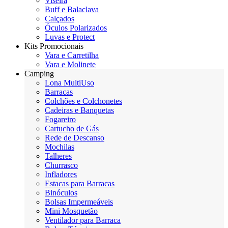
Viseira
Buff e Balaclava
Calçados
Óculos Polarizados
Luvas e Protect
Kits Promocionais
Vara e Carretilha
Vara e Molinete
Camping
Lona MultiUso
Barracas
Colchões e Colchonetes
Cadeiras e Banquetas
Fogareiro
Cartucho de Gás
Rede de Descanso
Mochilas
Talheres
Churrasco
Infladores
Estacas para Barracas
Binóculos
Bolsas Impermeáveis
Mini Mosquetão
Ventilador para Barraca