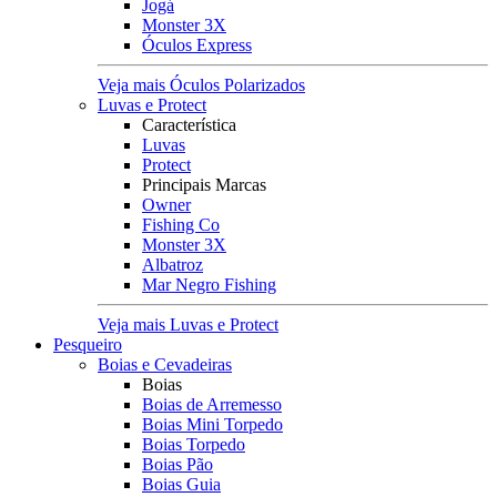
Jogá
Monster 3X
Óculos Express
Veja mais Óculos Polarizados
Luvas e Protect
Característica
Luvas
Protect
Principais Marcas
Owner
Fishing Co
Monster 3X
Albatroz
Mar Negro Fishing
Veja mais Luvas e Protect
Pesqueiro
Boias e Cevadeiras
Boias
Boias de Arremesso
Boias Mini Torpedo
Boias Torpedo
Boias Pão
Boias Guia