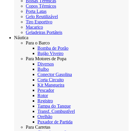
Bolsas Térmicas
Copos Térmicos
Porta Latas
Gelo Reutilizável
Tiro Esportivo
Maçarico
Geladeiras Portáteis
Náutica
Para o Barco
Bomba de Porão
Bujão Viveiro
Para Motores de Popa
Diversos
Bulbo
Conector Gasolina
Corta Circuito
Kit Mangueira
Pescador
Rotor
Registro
Tampa do Tanque
Transf. Combustível
Orelhão
Puxador de Partida
Para Carretas