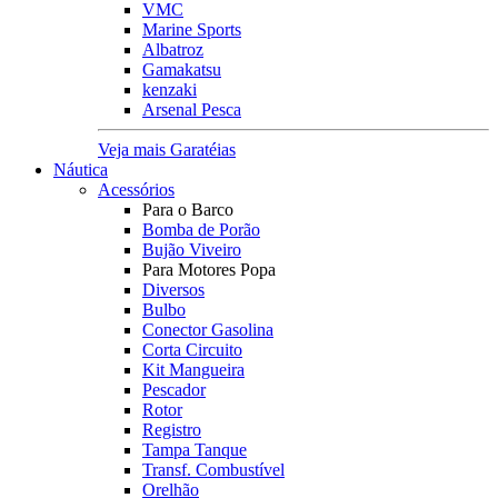
VMC
Marine Sports
Albatroz
Gamakatsu
kenzaki
Arsenal Pesca
Veja mais Garatéias
Náutica
Acessórios
Para o Barco
Bomba de Porão
Bujão Viveiro
Para Motores Popa
Diversos
Bulbo
Conector Gasolina
Corta Circuito
Kit Mangueira
Pescador
Rotor
Registro
Tampa Tanque
Transf. Combustível
Orelhão