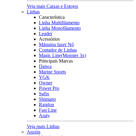
Veja mais Caixas e Estojos
Linhas
Característica
Linha Multifilamento
Linha Monofilamento
Leader
Acessórios
Máquina fazer Nó
Contador de Linhas
Magic Line(Monster 3x)
Principais Marcas
Daiwa
Marine Sports
YGK
Owner
Power Pro
Sufix
Shimano
Raiglon
Fast Line
Araty
Veja mais Linhas
Anzóis