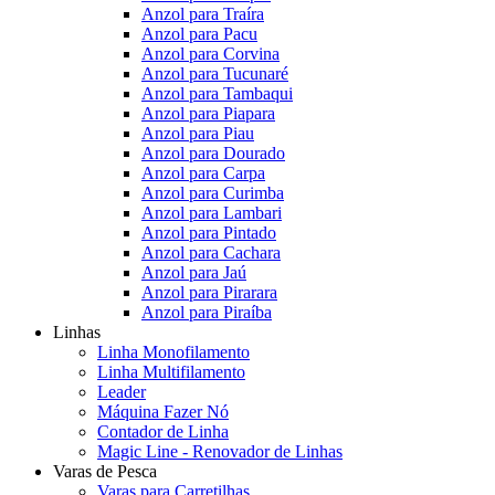
Anzol para Traíra
Anzol para Pacu
Anzol para Corvina
Anzol para Tucunaré
Anzol para Tambaqui
Anzol para Piapara
Anzol para Piau
Anzol para Dourado
Anzol para Carpa
Anzol para Curimba
Anzol para Lambari
Anzol para Pintado
Anzol para Cachara
Anzol para Jaú
Anzol para Pirarara
Anzol para Piraíba
Linhas
Linha Monofilamento
Linha Multifilamento
Leader
Máquina Fazer Nó
Contador de Linha
Magic Line - Renovador de Linhas
Varas de Pesca
Varas para Carretilhas