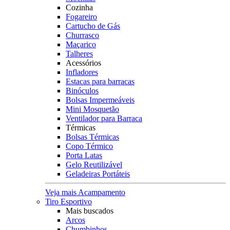
Cozinha
Fogareiro
Cartucho de Gás
Churrasco
Maçarico
Talheres
Acessórios
Infladores
Estacas para barracas
Binóculos
Bolsas Impermeáveis
Mini Mosquetão
Ventilador para Barraca
Térmicas
Bolsas Térmicas
Copo Térmico
Porta Latas
Gelo Reutilizável
Geladeiras Portáteis
Veja mais Acampamento
Tiro Esportivo
Mais buscados
Arcos
Chumbinhos