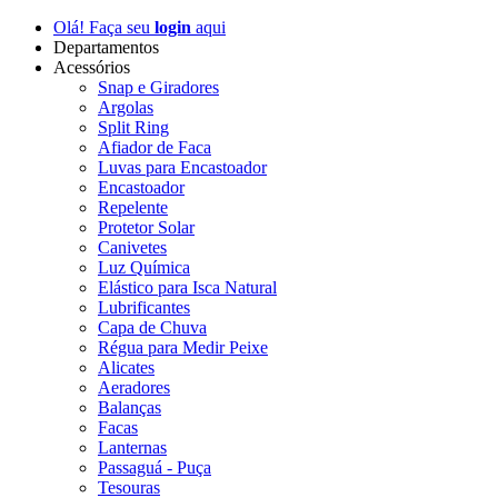
Olá! Faça seu
login
aqui
Departamentos
Acessórios
Snap e Giradores
Argolas
Split Ring
Afiador de Faca
Luvas para Encastoador
Encastoador
Repelente
Protetor Solar
Canivetes
Luz Química
Elástico para Isca Natural
Lubrificantes
Capa de Chuva
Régua para Medir Peixe
Alicates
Aeradores
Balanças
Facas
Lanternas
Passaguá - Puça
Tesouras