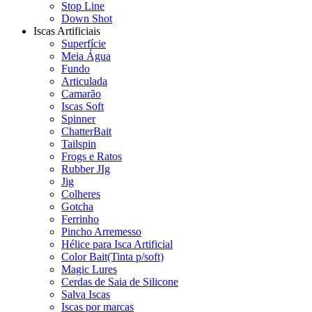
Stop Line
Down Shot
Iscas Artificiais
Superfície
Meia Água
Fundo
Articulada
Camarão
Iscas Soft
Spinner
ChatterBait
Tailspin
Frogs e Ratos
Rubber JIg
Jig
Colheres
Gotcha
Ferrinho
Pincho Arremesso
Hélice para Isca Artificial
Color Bait(Tinta p/soft)
Magic Lures
Cerdas de Saia de Silicone
Salva Iscas
Iscas por marcas