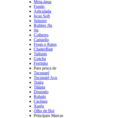
Meia-água
Fundo
Articulada
Iscas Soft
Spinner
Rubber JIg
Jig
Colheres
Camarão
Frogs e Ratos
ChatterBait
Tailspin
Gotcha
Ferrinho
Para pesca de
Tucunaré
Tucunaré Açu
Traíra
Tilápia
Dourado
Robalo
Cachara
Xaréu
Olho de Boi
Principais Marcas