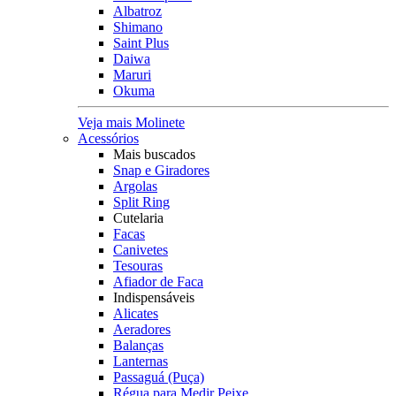
Albatroz
Shimano
Saint Plus
Daiwa
Maruri
Okuma
Veja mais Molinete
Acessórios
Mais buscados
Snap e Giradores
Argolas
Split Ring
Cutelaria
Facas
Canivetes
Tesouras
Afiador de Faca
Indispensáveis
Alicates
Aeradores
Balanças
Lanternas
Passaguá (Puça)
Régua para Medir Peixe