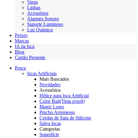
Varas
Linhas
Acessórios
Alarmes Sonoro
Suporte Luminoso
Luz Quimica
Peixes
Marcas
IA da Isca
Blog
Cartão Presente
Pesca
Iscas Artificiais
Mais Buscados
Novidades
Acessórios
Hélice para Isca Artificial
Color Bait(Tinta p/soft)
Magic Lures
Pincho Arremesso
Cerdas de Saia de Silicone
Salva Iscas
Categorias
Superfície