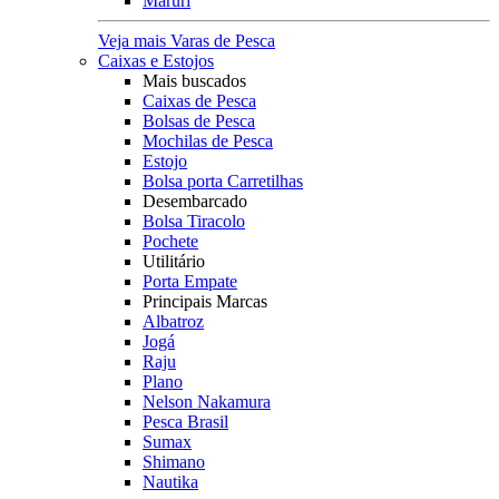
Maruri
Veja mais Varas de Pesca
Caixas e Estojos
Mais buscados
Caixas de Pesca
Bolsas de Pesca
Mochilas de Pesca
Estojo
Bolsa porta Carretilhas
Desembarcado
Bolsa Tiracolo
Pochete
Utilitário
Porta Empate
Principais Marcas
Albatroz
Jogá
Raju
Plano
Nelson Nakamura
Pesca Brasil
Sumax
Shimano
Nautika