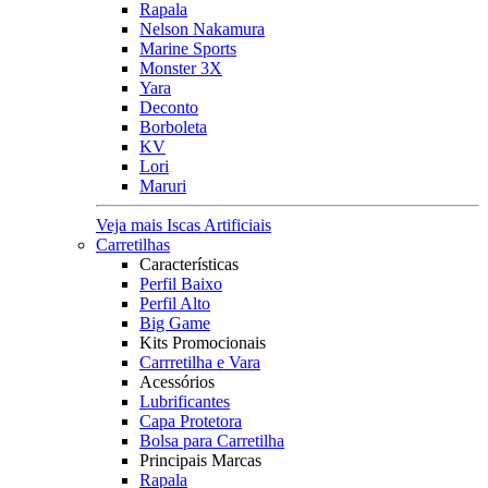
Rapala
Nelson Nakamura
Marine Sports
Monster 3X
Yara
Deconto
Borboleta
KV
Lori
Maruri
Veja mais Iscas Artificiais
Carretilhas
Características
Perfil Baixo
Perfil Alto
Big Game
Kits Promocionais
Carrretilha e Vara
Acessórios
Lubrificantes
Capa Protetora
Bolsa para Carretilha
Principais Marcas
Rapala