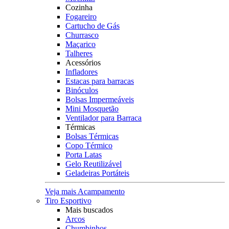
Cozinha
Fogareiro
Cartucho de Gás
Churrasco
Maçarico
Talheres
Acessórios
Infladores
Estacas para barracas
Binóculos
Bolsas Impermeáveis
Mini Mosquetão
Ventilador para Barraca
Térmicas
Bolsas Térmicas
Copo Térmico
Porta Latas
Gelo Reutilizável
Geladeiras Portáteis
Veja mais Acampamento
Tiro Esportivo
Mais buscados
Arcos
Chumbinhos