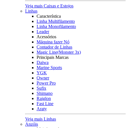
Veja mais Caixas e Estojos
Linhas
Característica
Linha Multifilamento
Linha Monofilamento
Leader
Acessórios
Máquina fazer Nó
Contador de Linhas
Magic Line(Monster 3x)
Principais Marcas
Daiwa
Marine Sports
YGK
Owner
Power Pro
Sufix
Shimano
Raiglon
Fast Line
Araty
Veja mais Linhas
Anzóis