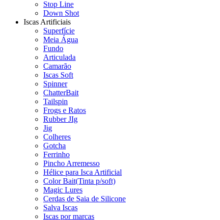
Stop Line
Down Shot
Iscas Artificiais
Superfície
Meia Água
Fundo
Articulada
Camarão
Iscas Soft
Spinner
ChatterBait
Tailspin
Frogs e Ratos
Rubber JIg
Jig
Colheres
Gotcha
Ferrinho
Pincho Arremesso
Hélice para Isca Artificial
Color Bait(Tinta p/soft)
Magic Lures
Cerdas de Saia de Silicone
Salva Iscas
Iscas por marcas