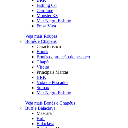
BRK
Fishing Co
Cardume
Monster 3X
Mar Negro Fishing
Presa Viva
Veja mais Roupas
Bonés e Chapéus
Característica
Bonés
Bonés c/ proteção de pescoço
Chapéu
Viseira
Principais Marcas
BRK
Vida de Pescador
Sumax
Mar Negro Fishing
Veja mais Bonés e Chapéus
Buff e Balaclava
Máscara
Buff
Balaclava