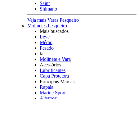
Saint
Shimano
Veja mais Varas Pesqueiro
Molinetes Pesqueiro
Mais buscados
Leve
Médio
Pesado
kit
Molinete e Vara
Acessórios
Lubrificantes
Capa Protetora
Principais Marcas
Rapala
Marine Sports
Albatroz
Daiwa
Saint Plus
Shimano
Veja mais Molinetes Pesqueiro
Carretilhas Pesqueiro
Característica