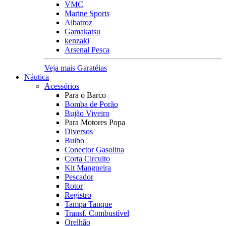
VMC
Marine Sports
Albatroz
Gamakatsu
kenzaki
Arsenal Pesca
Veja mais Garatéias
Náutica
Acessórios
Para o Barco
Bomba de Porão
Bujão Viveiro
Para Motores Popa
Diversos
Bulbo
Conector Gasolina
Corta Circuito
Kit Mangueira
Pescador
Rotor
Registro
Tampa Tanque
Transf. Combustível
Orelhão