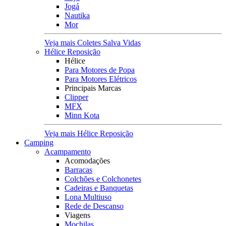
Jogá
Nautika
Mor
Veja mais Coletes Salva Vidas
Hélice Reposição
Hélice
Para Motores de Popa
Para Motores Elétricos
Principais Marcas
Clipper
MFX
Minn Kota
Veja mais Hélice Reposição
Camping
Acampamento
Acomodações
Barracas
Colchões e Colchonetes
Cadeiras e Banquetas
Lona Multiuso
Rede de Descanso
Viagens
Mochilas