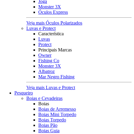
Jogá
Monster 3X
Óculos Express
Veja mais Óculos Polarizados
Luvas e Protect
Característica
Luvas
Protect
Principais Marcas
Owner
Fishing Co
Monster 3X
Albatroz
Mar Negro Fishing
Veja mais Luvas e Protect
Pesqueiro
Boias e Cevadeiras
Boias
Boias de Arremesso
Boias Mini Torpedo
Boias Torpedo
Boias Pão
Boias Guia