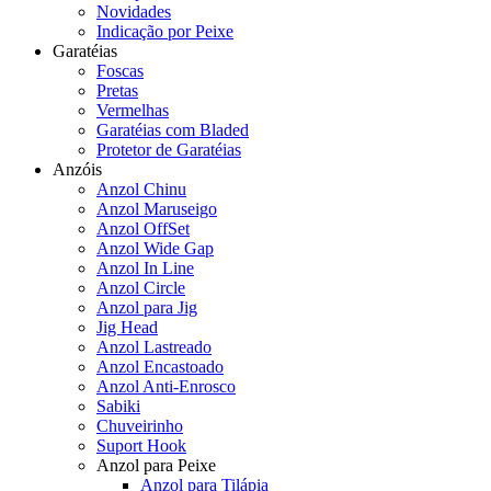
Novidades
Indicação por Peixe
Garatéias
Foscas
Pretas
Vermelhas
Garatéias com Bladed
Protetor de Garatéias
Anzóis
Anzol Chinu
Anzol Maruseigo
Anzol OffSet
Anzol Wide Gap
Anzol In Line
Anzol Circle
Anzol para Jig
Jig Head
Anzol Lastreado
Anzol Encastoado
Anzol Anti-Enrosco
Sabiki
Chuveirinho
Suport Hook
Anzol para Peixe
Anzol para Tilápia