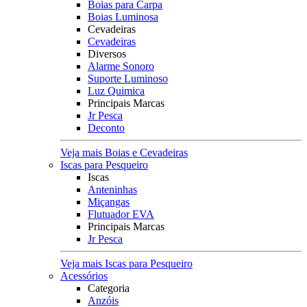
Boias para Carpa
Boias Luminosa
Cevadeiras
Cevadeiras
Diversos
Alarme Sonoro
Suporte Luminoso
Luz Quimica
Principais Marcas
Jr Pesca
Deconto
Veja mais Boias e Cevadeiras
Iscas para Pesqueiro
Iscas
Anteninhas
Miçangas
Flutuador EVA
Principais Marcas
Jr Pesca
Veja mais Iscas para Pesqueiro
Acessórios
Categoria
Anzóis