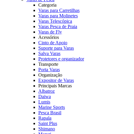
Categoria
Varas para Carretilhas
Varas para Molinetes
Varas Telescópica
Varas Pesca de Praia
Varas de Fly
Acessórios
Cinto de Apoio
Suporte para Varas
Salva Varas
Protetores e organizador
Transporte
Porta Varas
Organização
Expositor de Varas
Principais Marcas
Albatroz
Daiwa
Lumis
Marine Sports
Pesca Brasil
Rapala
Saint Plus
Shimano