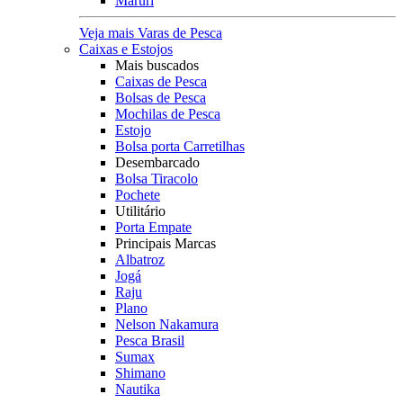
Maruri
Veja mais Varas de Pesca
Caixas e Estojos
Mais buscados
Caixas de Pesca
Bolsas de Pesca
Mochilas de Pesca
Estojo
Bolsa porta Carretilhas
Desembarcado
Bolsa Tiracolo
Pochete
Utilitário
Porta Empate
Principais Marcas
Albatroz
Jogá
Raju
Plano
Nelson Nakamura
Pesca Brasil
Sumax
Shimano
Nautika