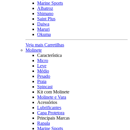
Marine Sports
Albatroz
Shimano
Saint Plus
Daiwa
Maruri
Okuma
Veja mais Carretilhas
Molinete
Característica
Micro
Leve
Médio
Pesado
Praia
Spincast
Kit com Molinete
Molinete e Vara
Acessórios
Lubrificantes
Capa Protetora
Principais Marcas
Rapala
Marine Sports