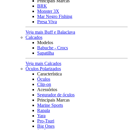
Principais Marcas
BRK
Monster 3X
Mar Negro Fishing
Presa Viva
Veja mais Buff e Balaclava
Calçados
Modelos
Babuche - Crocs
Sapatilha
Veja mais Calçados
Óculos Polarizados
Característica
Óculos
Clip-on
Acessórios
Segurador de óculos
Principais Marcas
Marine Sports
Rapala
Yara
Pro-Tsuri
Big Ones