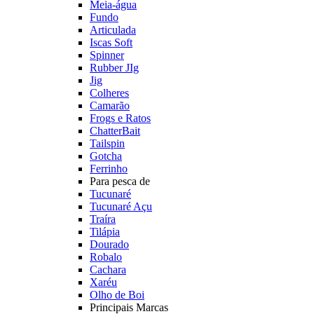
Meia-água
Fundo
Articulada
Iscas Soft
Spinner
Rubber JIg
Jig
Colheres
Camarão
Frogs e Ratos
ChatterBait
Tailspin
Gotcha
Ferrinho
Para pesca de
Tucunaré
Tucunaré Açu
Traíra
Tilápia
Dourado
Robalo
Cachara
Xaréu
Olho de Boi
Principais Marcas