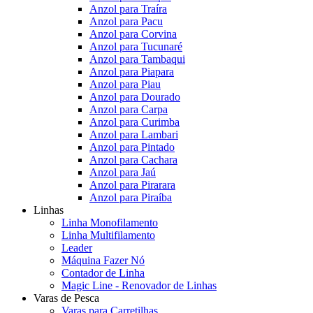
Anzol para Traíra
Anzol para Pacu
Anzol para Corvina
Anzol para Tucunaré
Anzol para Tambaqui
Anzol para Piapara
Anzol para Piau
Anzol para Dourado
Anzol para Carpa
Anzol para Curimba
Anzol para Lambari
Anzol para Pintado
Anzol para Cachara
Anzol para Jaú
Anzol para Pirarara
Anzol para Piraíba
Linhas
Linha Monofilamento
Linha Multifilamento
Leader
Máquina Fazer Nó
Contador de Linha
Magic Line - Renovador de Linhas
Varas de Pesca
Varas para Carretilhas