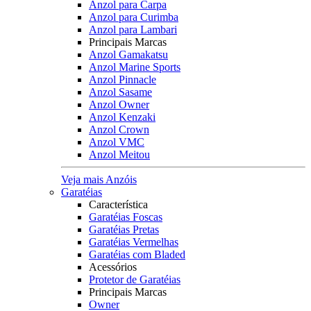
Anzol para Carpa
Anzol para Curimba
Anzol para Lambari
Principais Marcas
Anzol Gamakatsu
Anzol Marine Sports
Anzol Pinnacle
Anzol Sasame
Anzol Owner
Anzol Kenzaki
Anzol Crown
Anzol VMC
Anzol Meitou
Veja mais Anzóis
Garatéias
Característica
Garatéias Foscas
Garatéias Pretas
Garatéias Vermelhas
Garatéias com Bladed
Acessórios
Protetor de Garatéias
Principais Marcas
Owner