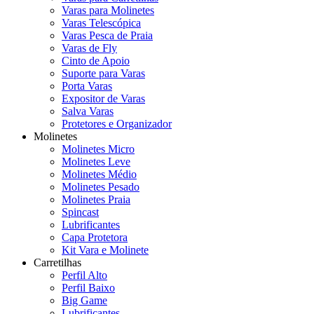
Varas para Molinetes
Varas Telescópica
Varas Pesca de Praia
Varas de Fly
Cinto de Apoio
Suporte para Varas
Porta Varas
Expositor de Varas
Salva Varas
Protetores e Organizador
Molinetes
Molinetes Micro
Molinetes Leve
Molinetes Médio
Molinetes Pesado
Molinetes Praia
Spincast
Lubrificantes
Capa Protetora
Kit Vara e Molinete
Carretilhas
Perfil Alto
Perfil Baixo
Big Game
Lubrificantes