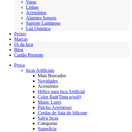
Varas
Linhas
Acessórios
Alarmes Sonoro
Suporte Luminoso
Luz Quimica
Peixes
Marcas
IA da Isca
Blog
Cartão Presente
Pesca
Iscas Artificiais
Mais Buscados
Novidades
Acessórios
Hélice para Isca Artificial
Color Bait(Tinta p/soft)
Magic Lures
Pincho Arremesso
Cerdas de Saia de Silicone
Salva Iscas
Categorias
Superfície