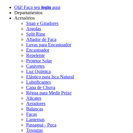
Olá! Faça seu
login
aqui
Departamentos
Acessórios
Snap e Giradores
Argolas
Split Ring
Afiador de Faca
Luvas para Encastoador
Encastoador
Repelente
Protetor Solar
Canivetes
Luz Química
Elástico para Isca Natural
Lubrificantes
Capa de Chuva
Régua para Medir Peixe
Alicates
Aeradores
Balanças
Facas
Lanternas
Passaguá - Puça
Tesouras