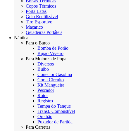
Bolsas Térmicas
Copos Térmicos
Porta Latas
Gelo Reutilizável
Tiro Esportivo
Maçarico
Geladeiras Portáteis
Náutica
Para o Barco
Bomba de Porão
Bujão Viveiro
Para Motores de Popa
Diversos
Bulbo
Conector Gasolina
Corta Circuito
Kit Mangueira
Pescador
Rotor
Registro
Tampa do Tanque
Transf. Combustível
Orelhão
Puxador de Partida
Para Carretas