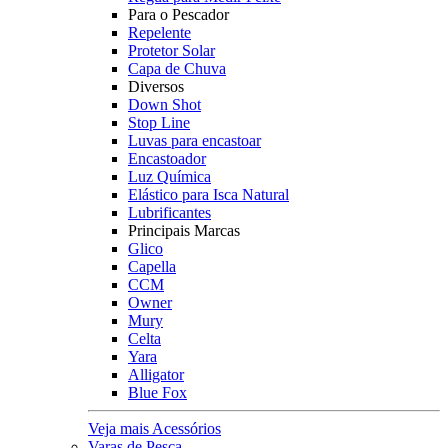
Para o Pescador
Repelente
Protetor Solar
Capa de Chuva
Diversos
Down Shot
Stop Line
Luvas para encastoar
Encastoador
Luz Química
Elástico para Isca Natural
Lubrificantes
Principais Marcas
Glico
Capella
CCM
Owner
Mury
Celta
Yara
Alligator
Blue Fox
Veja mais Acessórios
Varas de Pesca