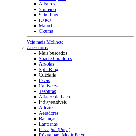
Albatroz
Shimano
Saint Plus
Daiwa
Maruri
Okuma
Veja mais Molinete
Acessórios
Mais buscados
Snap e Giradores
Argolas
Split Ring
Cutelaria
Facas
Canivetes
Tesouras
Afiador de Faca
Indispensáveis
Alicates
Aeradores
Balanças
Lanternas
Passaguá (Puça)
Régua para Medir Peixe