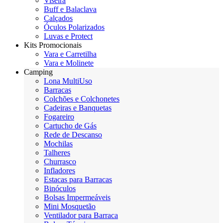
Viseira
Buff e Balaclava
Calçados
Óculos Polarizados
Luvas e Protect
Kits Promocionais
Vara e Carretilha
Vara e Molinete
Camping
Lona MultiUso
Barracas
Colchões e Colchonetes
Cadeiras e Banquetas
Fogareiro
Cartucho de Gás
Rede de Descanso
Mochilas
Talheres
Churrasco
Infladores
Estacas para Barracas
Binóculos
Bolsas Impermeáveis
Mini Mosquetão
Ventilador para Barraca