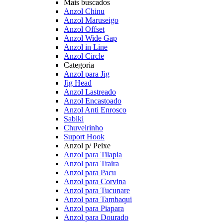
Mais buscados
Anzol Chinu
Anzol Maruseigo
Anzol Offset
Anzol Wide Gap
Anzol in Line
Anzol Circle
Categoria
Anzol para Jig
Jig Head
Anzol Lastreado
Anzol Encastoado
Anzol Anti Enrosco
Sabiki
Chuveirinho
Suport Hook
Anzol p/ Peixe
Anzol para Tilapia
Anzol para Traira
Anzol para Pacu
Anzol para Corvina
Anzol para Tucunare
Anzol para Tambaqui
Anzol para Piapara
Anzol para Dourado