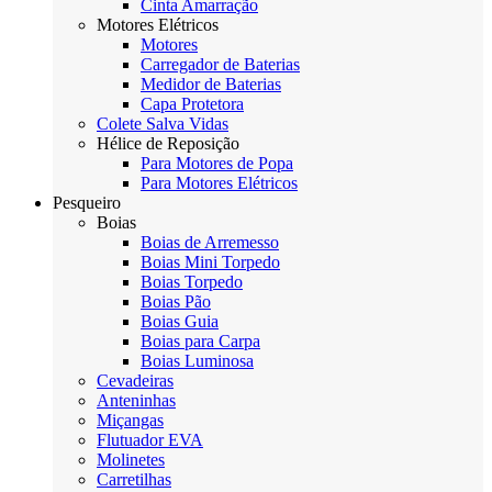
Cinta Amarração
Motores Elétricos
Motores
Carregador de Baterias
Medidor de Baterias
Capa Protetora
Colete Salva Vidas
Hélice de Reposição
Para Motores de Popa
Para Motores Elétricos
Pesqueiro
Boias
Boias de Arremesso
Boias Mini Torpedo
Boias Torpedo
Boias Pão
Boias Guia
Boias para Carpa
Boias Luminosa
Cevadeiras
Anteninhas
Miçangas
Flutuador EVA
Molinetes
Carretilhas