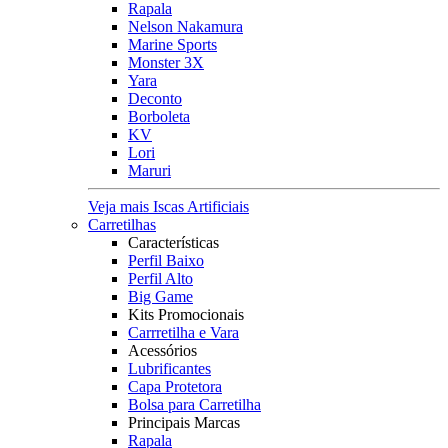
Rapala
Nelson Nakamura
Marine Sports
Monster 3X
Yara
Deconto
Borboleta
KV
Lori
Maruri
Veja mais Iscas Artificiais
Carretilhas
Características
Perfil Baixo
Perfil Alto
Big Game
Kits Promocionais
Carrretilha e Vara
Acessórios
Lubrificantes
Capa Protetora
Bolsa para Carretilha
Principais Marcas
Rapala