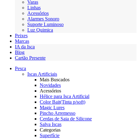
Varas
Linhas
Acessórios
Alarmes Sonoro
Suporte Luminoso
Luz Quimica
Peixes
Marcas
IA da Isca
Blog
Cartão Presente
Pesca
Iscas Artificiais
Mais Buscados
Novidades
Acessórios
Hélice para Isca Artificial
Color Bait(Tinta p/soft)
Magic Lures
Pincho Arremesso
Cerdas de Saia de Silicone
Salva Iscas
Categorias
Superfície