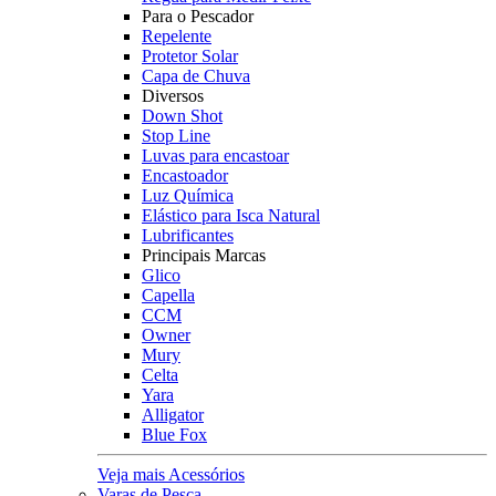
Para o Pescador
Repelente
Protetor Solar
Capa de Chuva
Diversos
Down Shot
Stop Line
Luvas para encastoar
Encastoador
Luz Química
Elástico para Isca Natural
Lubrificantes
Principais Marcas
Glico
Capella
CCM
Owner
Mury
Celta
Yara
Alligator
Blue Fox
Veja mais Acessórios
Varas de Pesca