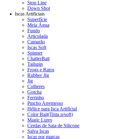
Stop Line
Down Shot
Iscas Artificiais
Superfície
Meia Água
Fundo
Articulada
Camarão
Iscas Soft
Spinner
ChatterBait
Tailspin
Frogs e Ratos
Rubber JIg
Jig
Colheres
Gotcha
Ferrinho
Pincho Arremesso
Hélice para Isca Artificial
Color Bait(Tinta p/soft)
Magic Lures
Cerdas de Saia de Silicone
Salva Iscas
Iscas por marcas