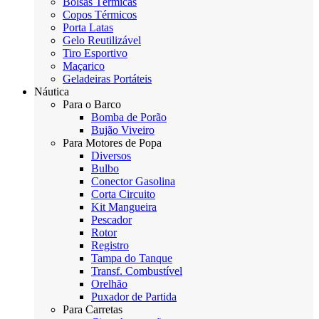
Bolsas Térmicas
Copos Térmicos
Porta Latas
Gelo Reutilizável
Tiro Esportivo
Maçarico
Geladeiras Portáteis
Náutica
Para o Barco
Bomba de Porão
Bujão Viveiro
Para Motores de Popa
Diversos
Bulbo
Conector Gasolina
Corta Circuito
Kit Mangueira
Pescador
Rotor
Registro
Tampa do Tanque
Transf. Combustível
Orelhão
Puxador de Partida
Para Carretas