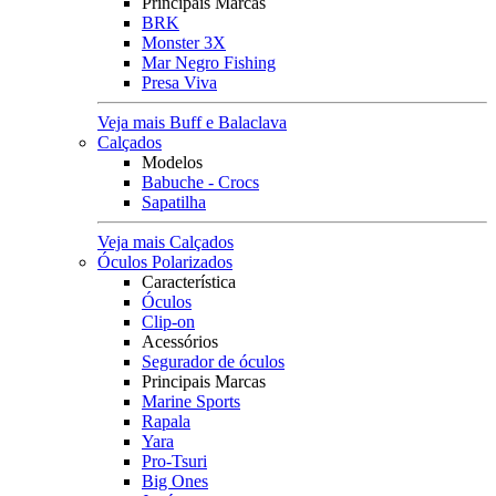
Principais Marcas
BRK
Monster 3X
Mar Negro Fishing
Presa Viva
Veja mais Buff e Balaclava
Calçados
Modelos
Babuche - Crocs
Sapatilha
Veja mais Calçados
Óculos Polarizados
Característica
Óculos
Clip-on
Acessórios
Segurador de óculos
Principais Marcas
Marine Sports
Rapala
Yara
Pro-Tsuri
Big Ones