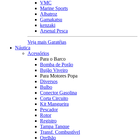
VMC
Marine Sports
Albatroz
Gamakatsu
kenzaki
Arsenal Pesca
Veja mais Garatéias
Náutica
Acessórios
Para o Barco
Bomba de Porão
Bujão Viveiro
Para Motores Popa
Diversos
Bulbo
Conector Gasolina
Corta Circuito
Kit Mangueira
Pescador
Rotor
Registro
Tampa Tanque
Transf. Combustível
Orelhão