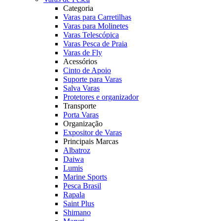
Categoria
Varas para Carretilhas
Varas para Molinetes
Varas Telescópica
Varas Pesca de Praia
Varas de Fly
Acessórios
Cinto de Apoio
Suporte para Varas
Salva Varas
Protetores e organizador
Transporte
Porta Varas
Organização
Expositor de Varas
Principais Marcas
Albatroz
Daiwa
Lumis
Marine Sports
Pesca Brasil
Rapala
Saint Plus
Shimano