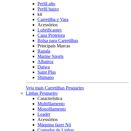
Perfil alto
Perfil baixo
kit
Carretilha e Vara
Acessórios
Lubrificantes
Capa Protetora
Bolsa para Carretilhas
Principais Marcas
Rapala
Marine Sports
Albatroz
Daiwa
Saint Plus
Shimano
Veja mais Carretilhas Pesqueiro
Linhas Pesqueiro
Característica
Multifilamento
Monofilamento
Leader
Acessórios
Máquina fazer Nó
Contador de Linhas