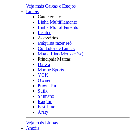
Veja mais Caixas e Estojos
Linhas
Característica
Linha Multifilamento
Linha Monofilamento
Leader
Acessórios
Máquina fazer Nó
Contador de Linhas
Magic Line(Monster 3x)
Principais Marcas
Daiwa
Marine Sports
YGK
Owner
Power Pro
Sufix
Shimano
Raiglon
Fast Line
Araty
Veja mais Linhas
Anzóis