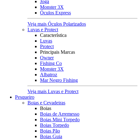
Jogá
Monster 3X
Óculos Express
Veja mais Óculos Polarizados
Luvas e Protect
Característica
Luvas
Protect
Principais Marcas
Owner
Fishing Co
Monster 3X
Albatroz
Mar Negro Fishing
Veja mais Luvas e Protect
Pesqueiro
Boias e Cevadeiras
Boias
Boias de Arremesso
Boias Mini Torpedo
Boias Torpedo
Boias Pão
Boias Guia