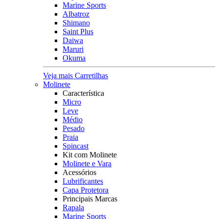
Marine Sports
Albatroz
Shimano
Saint Plus
Daiwa
Maruri
Okuma
Veja mais Carretilhas
Molinete
Característica
Micro
Leve
Médio
Pesado
Praia
Spincast
Kit com Molinete
Molinete e Vara
Acessórios
Lubrificantes
Capa Protetora
Principais Marcas
Rapala
Marine Sports