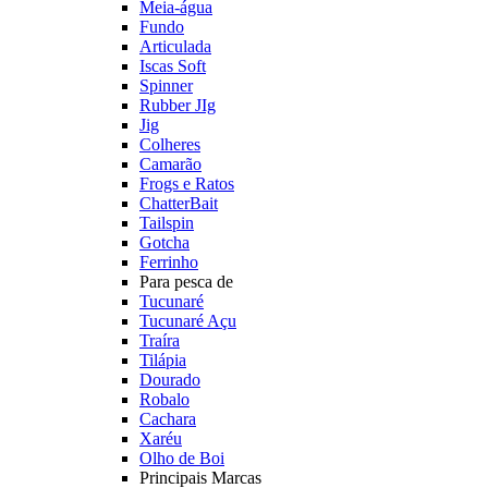
Meia-água
Fundo
Articulada
Iscas Soft
Spinner
Rubber JIg
Jig
Colheres
Camarão
Frogs e Ratos
ChatterBait
Tailspin
Gotcha
Ferrinho
Para pesca de
Tucunaré
Tucunaré Açu
Traíra
Tilápia
Dourado
Robalo
Cachara
Xaréu
Olho de Boi
Principais Marcas