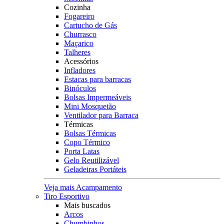
Cozinha
Fogareiro
Cartucho de Gás
Churrasco
Maçarico
Talheres
Acessórios
Infladores
Estacas para barracas
Binóculos
Bolsas Impermeáveis
Mini Mosquetão
Ventilador para Barraca
Térmicas
Bolsas Térmicas
Copo Térmico
Porta Latas
Gelo Reutilizável
Geladeiras Portáteis
Veja mais Acampamento
Tiro Esportivo
Mais buscados
Arcos
Chumbinhos