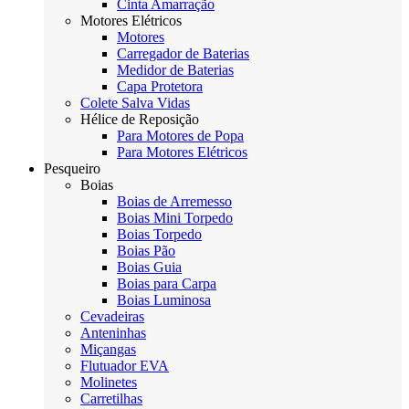
Cinta Amarração
Motores Elétricos
Motores
Carregador de Baterias
Medidor de Baterias
Capa Protetora
Colete Salva Vidas
Hélice de Reposição
Para Motores de Popa
Para Motores Elétricos
Pesqueiro
Boias
Boias de Arremesso
Boias Mini Torpedo
Boias Torpedo
Boias Pão
Boias Guia
Boias para Carpa
Boias Luminosa
Cevadeiras
Anteninhas
Miçangas
Flutuador EVA
Molinetes
Carretilhas