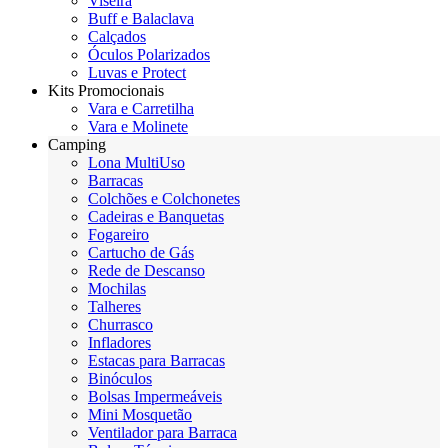
Viseira
Buff e Balaclava
Calçados
Óculos Polarizados
Luvas e Protect
Kits Promocionais
Vara e Carretilha
Vara e Molinete
Camping
Lona MultiUso
Barracas
Colchões e Colchonetes
Cadeiras e Banquetas
Fogareiro
Cartucho de Gás
Rede de Descanso
Mochilas
Talheres
Churrasco
Infladores
Estacas para Barracas
Binóculos
Bolsas Impermeáveis
Mini Mosquetão
Ventilador para Barraca