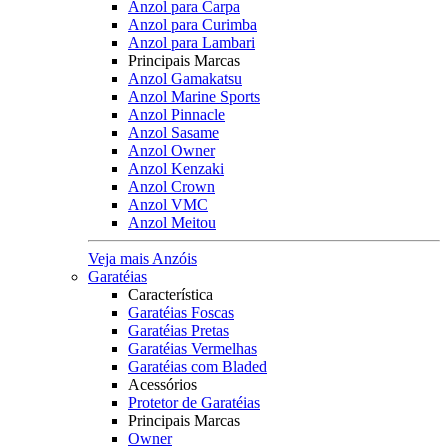
Anzol para Carpa
Anzol para Curimba
Anzol para Lambari
Principais Marcas
Anzol Gamakatsu
Anzol Marine Sports
Anzol Pinnacle
Anzol Sasame
Anzol Owner
Anzol Kenzaki
Anzol Crown
Anzol VMC
Anzol Meitou
Veja mais Anzóis
Garatéias
Característica
Garatéias Foscas
Garatéias Pretas
Garatéias Vermelhas
Garatéias com Bladed
Acessórios
Protetor de Garatéias
Principais Marcas
Owner