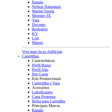
Rapala
Nelson Nakamura
Marine Sports
Monster 3X
Yara
Deconto
Borboleta
KV
Lori
Maruri
Veja mais Iscas Artificiais
Carretilhas
Características
Perfil Baixo
Perfil Alto
Big Game
Kits Promocionais
Carrretilha e Vara
Acessórios
Lubrificantes
Capa Protetora
Bolsa para Carretilha
Principais Marcas
Rapala