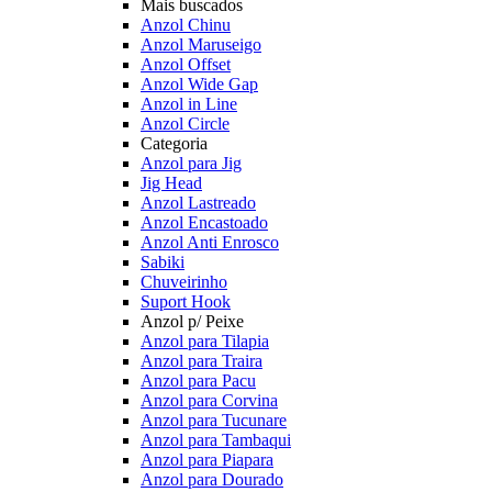
Mais buscados
Anzol Chinu
Anzol Maruseigo
Anzol Offset
Anzol Wide Gap
Anzol in Line
Anzol Circle
Categoria
Anzol para Jig
Jig Head
Anzol Lastreado
Anzol Encastoado
Anzol Anti Enrosco
Sabiki
Chuveirinho
Suport Hook
Anzol p/ Peixe
Anzol para Tilapia
Anzol para Traira
Anzol para Pacu
Anzol para Corvina
Anzol para Tucunare
Anzol para Tambaqui
Anzol para Piapara
Anzol para Dourado