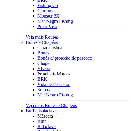
BRK
Fishing Co
Cardume
Monster 3X
Mar Negro Fishing
Presa Viva
Veja mais Roupas
Bonés e Chapéus
Característica
Bonés
Bonés c/ proteção de pescoço
Chapéu
Viseira
Principais Marcas
BRK
Vida de Pescador
Sumax
Mar Negro Fishing
Veja mais Bonés e Chapéus
Buff e Balaclava
Máscara
Buff
Balaclava