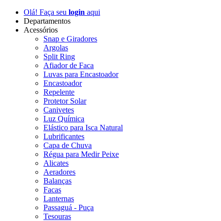
Olá! Faça seu
login
aqui
Departamentos
Acessórios
Snap e Giradores
Argolas
Split Ring
Afiador de Faca
Luvas para Encastoador
Encastoador
Repelente
Protetor Solar
Canivetes
Luz Química
Elástico para Isca Natural
Lubrificantes
Capa de Chuva
Régua para Medir Peixe
Alicates
Aeradores
Balanças
Facas
Lanternas
Passaguá - Puça
Tesouras