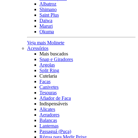
Albatroz
Shimano
Saint Plus
Daiwa
Maruri
Okuma
Veja mais Molinete
Acessórios
Mais buscados
Snap e Giradores
Argolas
Split Ring
Cutelaria
Facas
Canivetes
Tesouras
Afiador de Faca
Indispensáveis
Alicates
Aeradores
Balanças
Lanternas
Passaguá (Puça)
Régua para Medir Peixe