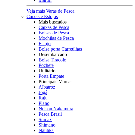
Maruri
Veja mais Varas de Pesca
Caixas e Estojos
Mais buscados
Caixas de Pesca
Bolsas de Pesca
Mochilas de Pesca
Estojo
Bolsa porta Carretilhas
Desembarcado
Bolsa Tiracolo
Pochete
Utilitário
Porta Empate
Principais Marcas
Albatroz
Jogá
Raju
Plano
Nelson Nakamura
Pesca Brasil
Sumax
Shimano
Nautika