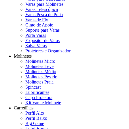
Varas para Molinetes
Varas Telescópica
Varas Pesca de Praia
Varas de Fly
Cinto de Apoio
Suporte para Varas
Porta Varas
Expositor de Varas
Salva Varas
Protetores e Organizador
Molinetes
Molinetes Micro
Molinetes Leve
Molinetes Médio
Molinetes Pesado
Molinetes Praia
Spincast
Lubrificantes
Capa Protetora
Kit Vara e Molinete
Carretilhas
Perfil Alto
Perfil Baixo
Big Game
Lubrificantes