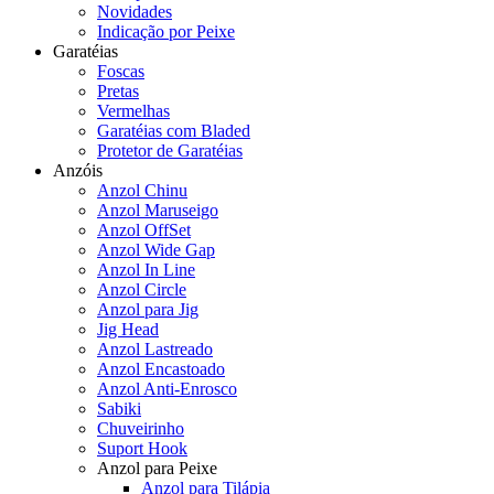
Novidades
Indicação por Peixe
Garatéias
Foscas
Pretas
Vermelhas
Garatéias com Bladed
Protetor de Garatéias
Anzóis
Anzol Chinu
Anzol Maruseigo
Anzol OffSet
Anzol Wide Gap
Anzol In Line
Anzol Circle
Anzol para Jig
Jig Head
Anzol Lastreado
Anzol Encastoado
Anzol Anti-Enrosco
Sabiki
Chuveirinho
Suport Hook
Anzol para Peixe
Anzol para Tilápia