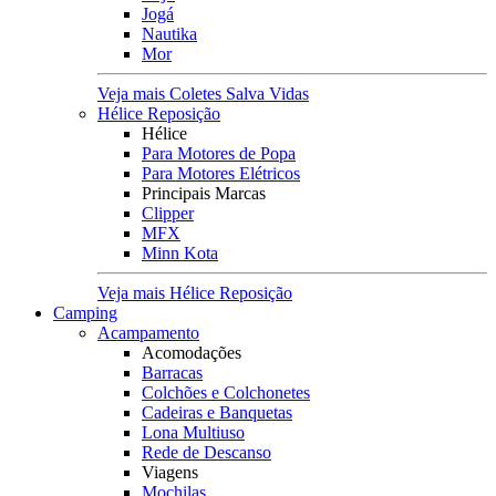
Jogá
Nautika
Mor
Veja mais Coletes Salva Vidas
Hélice Reposição
Hélice
Para Motores de Popa
Para Motores Elétricos
Principais Marcas
Clipper
MFX
Minn Kota
Veja mais Hélice Reposição
Camping
Acampamento
Acomodações
Barracas
Colchões e Colchonetes
Cadeiras e Banquetas
Lona Multiuso
Rede de Descanso
Viagens
Mochilas