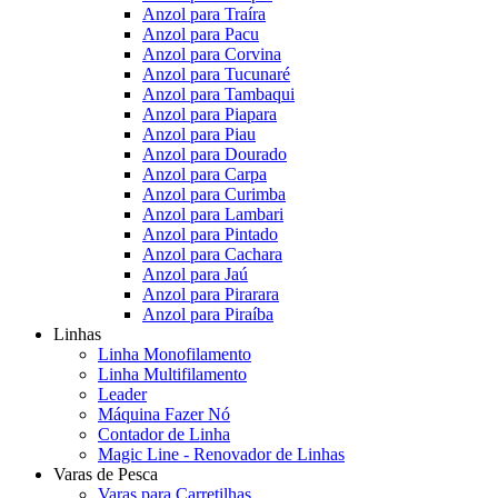
Anzol para Traíra
Anzol para Pacu
Anzol para Corvina
Anzol para Tucunaré
Anzol para Tambaqui
Anzol para Piapara
Anzol para Piau
Anzol para Dourado
Anzol para Carpa
Anzol para Curimba
Anzol para Lambari
Anzol para Pintado
Anzol para Cachara
Anzol para Jaú
Anzol para Pirarara
Anzol para Piraíba
Linhas
Linha Monofilamento
Linha Multifilamento
Leader
Máquina Fazer Nó
Contador de Linha
Magic Line - Renovador de Linhas
Varas de Pesca
Varas para Carretilhas