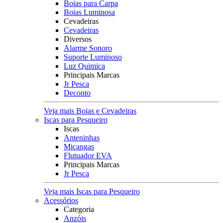
Boias para Carpa
Boias Luminosa
Cevadeiras
Cevadeiras
Diversos
Alarme Sonoro
Suporte Luminoso
Luz Quimica
Principais Marcas
Jr Pesca
Deconto
Veja mais Boias e Cevadeiras
Iscas para Pesqueiro
Iscas
Anteninhas
Miçangas
Flutuador EVA
Principais Marcas
Jr Pesca
Veja mais Iscas para Pesqueiro
Acessórios
Categoria
Anzóis