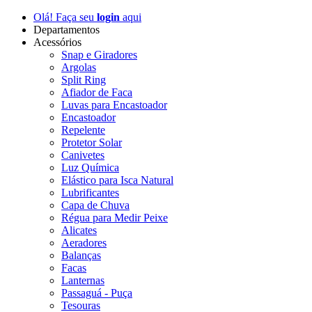
Olá! Faça seu
login
aqui
Departamentos
Acessórios
Snap e Giradores
Argolas
Split Ring
Afiador de Faca
Luvas para Encastoador
Encastoador
Repelente
Protetor Solar
Canivetes
Luz Química
Elástico para Isca Natural
Lubrificantes
Capa de Chuva
Régua para Medir Peixe
Alicates
Aeradores
Balanças
Facas
Lanternas
Passaguá - Puça
Tesouras