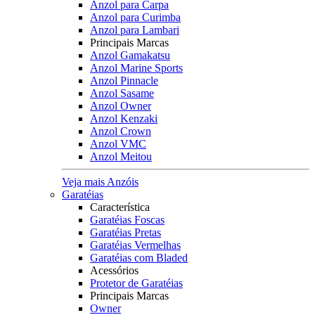
Anzol para Carpa
Anzol para Curimba
Anzol para Lambari
Principais Marcas
Anzol Gamakatsu
Anzol Marine Sports
Anzol Pinnacle
Anzol Sasame
Anzol Owner
Anzol Kenzaki
Anzol Crown
Anzol VMC
Anzol Meitou
Veja mais Anzóis
Garatéias
Característica
Garatéias Foscas
Garatéias Pretas
Garatéias Vermelhas
Garatéias com Bladed
Acessórios
Protetor de Garatéias
Principais Marcas
Owner