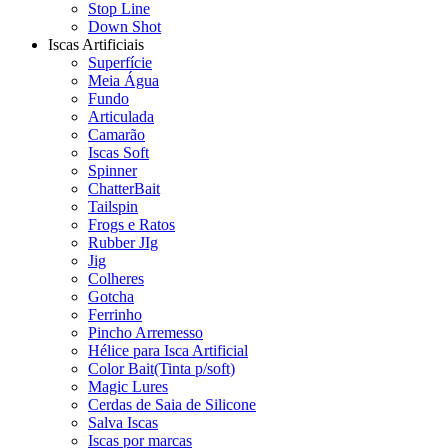
Stop Line
Down Shot
Iscas Artificiais
Superfície
Meia Água
Fundo
Articulada
Camarão
Iscas Soft
Spinner
ChatterBait
Tailspin
Frogs e Ratos
Rubber JIg
Jig
Colheres
Gotcha
Ferrinho
Pincho Arremesso
Hélice para Isca Artificial
Color Bait(Tinta p/soft)
Magic Lures
Cerdas de Saia de Silicone
Salva Iscas
Iscas por marcas