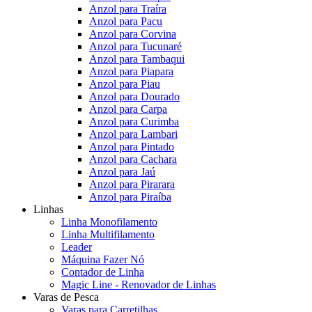
Anzol para Traíra
Anzol para Pacu
Anzol para Corvina
Anzol para Tucunaré
Anzol para Tambaqui
Anzol para Piapara
Anzol para Piau
Anzol para Dourado
Anzol para Carpa
Anzol para Curimba
Anzol para Lambari
Anzol para Pintado
Anzol para Cachara
Anzol para Jaú
Anzol para Pirarara
Anzol para Piraíba
Linhas
Linha Monofilamento
Linha Multifilamento
Leader
Máquina Fazer Nó
Contador de Linha
Magic Line - Renovador de Linhas
Varas de Pesca
Varas para Carretilhas