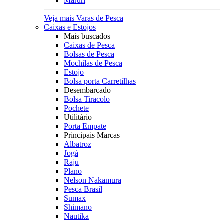
Maruri
Veja mais Varas de Pesca
Caixas e Estojos
Mais buscados
Caixas de Pesca
Bolsas de Pesca
Mochilas de Pesca
Estojo
Bolsa porta Carretilhas
Desembarcado
Bolsa Tiracolo
Pochete
Utilitário
Porta Empate
Principais Marcas
Albatroz
Jogá
Raju
Plano
Nelson Nakamura
Pesca Brasil
Sumax
Shimano
Nautika