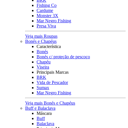
BRK
Fishing Co
Cardume
Monster 3X
Mar Negro Fishing
Presa Viva
Veja mais Roupas
Bonés e Chapéus
Característica
Bonés
Bonés c/ proteção de pescoço
Chapéu
Viseira
Principais Marcas
BRK
Vida de Pescador
Sumax
Mar Negro Fishing
Veja mais Bonés e Chapéus
Buff e Balaclava
Máscara
Buff
Balaclava