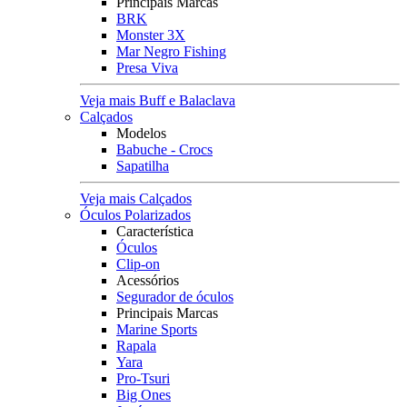
Principais Marcas
BRK
Monster 3X
Mar Negro Fishing
Presa Viva
Veja mais Buff e Balaclava
Calçados
Modelos
Babuche - Crocs
Sapatilha
Veja mais Calçados
Óculos Polarizados
Característica
Óculos
Clip-on
Acessórios
Segurador de óculos
Principais Marcas
Marine Sports
Rapala
Yara
Pro-Tsuri
Big Ones