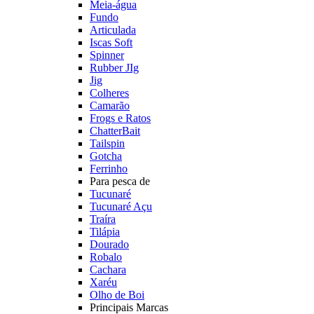
Meia-água
Fundo
Articulada
Iscas Soft
Spinner
Rubber JIg
Jig
Colheres
Camarão
Frogs e Ratos
ChatterBait
Tailspin
Gotcha
Ferrinho
Para pesca de
Tucunaré
Tucunaré Açu
Traíra
Tilápia
Dourado
Robalo
Cachara
Xaréu
Olho de Boi
Principais Marcas