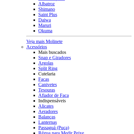
Albatroz
Shimano
Saint Plus
Daiwa
Maruri
Okuma
Veja mais Molinete
Acessórios
Mais buscados
Snap e Giradores
Argolas
Split Ring
Cutelaria
Facas
Canivetes
Tesouras
Afiador de Faca
Indispensáveis
Alicates
Aeradores
Balanças
Lanternas
Passaguá (Puça)
Régua para Medir Peixe