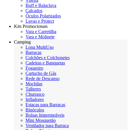
Viseira
Buff e Balaclava
Calçados
Óculos Polarizados
Luvas e Protect
Kits Promocionais
Vara e Carretilha
Vara e Molinete
Camping
Lona MultiUso
Barracas
Colchões e Colchonetes
Cadeiras e Banquetas
Fogareiro
Cartucho de Gás
Rede de Descanso
Mochilas
Talheres
Churrasco
Infladores
Estacas para Barracas
Binóculos
Bolsas Impermeáveis
Mini Mosquetão
Ventilador para Barraca