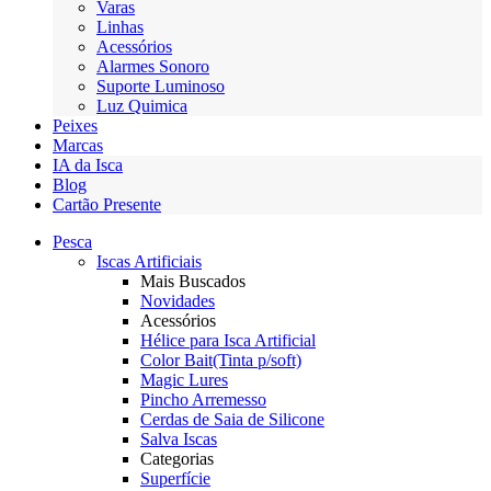
Varas
Linhas
Acessórios
Alarmes Sonoro
Suporte Luminoso
Luz Quimica
Peixes
Marcas
IA da Isca
Blog
Cartão Presente
Pesca
Iscas Artificiais
Mais Buscados
Novidades
Acessórios
Hélice para Isca Artificial
Color Bait(Tinta p/soft)
Magic Lures
Pincho Arremesso
Cerdas de Saia de Silicone
Salva Iscas
Categorias
Superfície