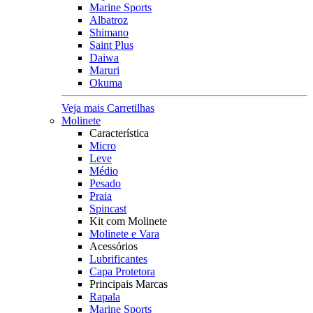
Marine Sports
Albatroz
Shimano
Saint Plus
Daiwa
Maruri
Okuma
Veja mais Carretilhas
Molinete
Característica
Micro
Leve
Médio
Pesado
Praia
Spincast
Kit com Molinete
Molinete e Vara
Acessórios
Lubrificantes
Capa Protetora
Principais Marcas
Rapala
Marine Sports