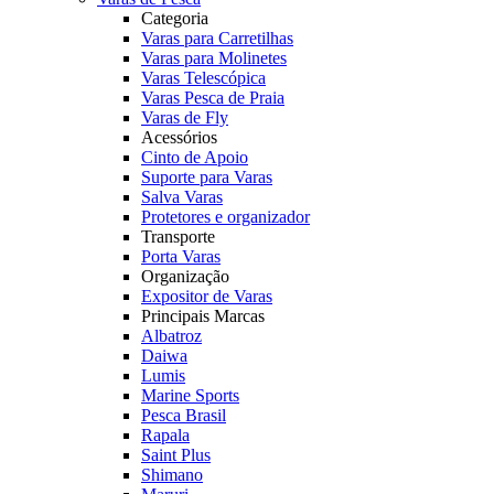
Categoria
Varas para Carretilhas
Varas para Molinetes
Varas Telescópica
Varas Pesca de Praia
Varas de Fly
Acessórios
Cinto de Apoio
Suporte para Varas
Salva Varas
Protetores e organizador
Transporte
Porta Varas
Organização
Expositor de Varas
Principais Marcas
Albatroz
Daiwa
Lumis
Marine Sports
Pesca Brasil
Rapala
Saint Plus
Shimano