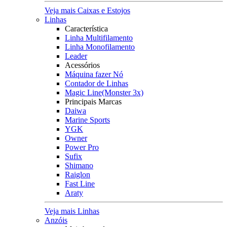
Veja mais Caixas e Estojos
Linhas
Característica
Linha Multifilamento
Linha Monofilamento
Leader
Acessórios
Máquina fazer Nó
Contador de Linhas
Magic Line(Monster 3x)
Principais Marcas
Daiwa
Marine Sports
YGK
Owner
Power Pro
Sufix
Shimano
Raiglon
Fast Line
Araty
Veja mais Linhas
Anzóis