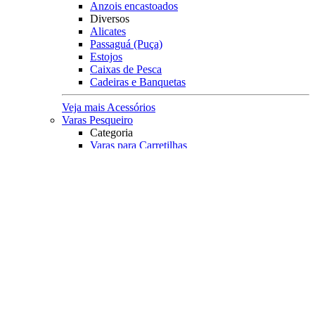
Anzois encastoados
Diversos
Alicates
Passaguá (Puça)
Estojos
Caixas de Pesca
Cadeiras e Banquetas
Veja mais Acessórios
Varas Pesqueiro
Categoria
Varas para Carretilhas
Varas para Molinetes
Acessórios
Suporte para Varas
Transporte
Tubo porta Varas
Organização
Expositores
Principais Marcas
Albatroz
Daiwa
Lumis
Marine Sports
Pesca Brasil