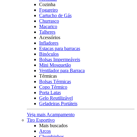
Cozinha
Fogareiro
Cartucho de Gás
Churrasco
Maçarico
Talheres
Acessórios
Infladores
Estacas para barracas
Binóculos
Bolsas Impermeáveis
Mini Mosquetão
Ventilador para Barraca
Térmicas
Bolsas Térmicas
Copo Térmico
Porta Latas
Gelo Reutilizável
Geladeiras Portáteis
Veja mais Acampamento
Tiro Esportivo
Mais buscados
Arcos
Chumbinhos