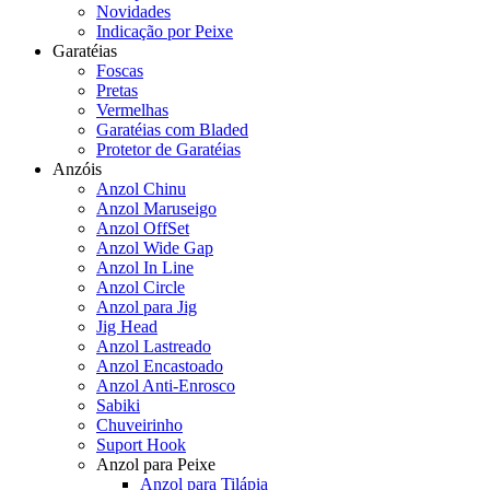
Novidades
Indicação por Peixe
Garatéias
Foscas
Pretas
Vermelhas
Garatéias com Bladed
Protetor de Garatéias
Anzóis
Anzol Chinu
Anzol Maruseigo
Anzol OffSet
Anzol Wide Gap
Anzol In Line
Anzol Circle
Anzol para Jig
Jig Head
Anzol Lastreado
Anzol Encastoado
Anzol Anti-Enrosco
Sabiki
Chuveirinho
Suport Hook
Anzol para Peixe
Anzol para Tilápia