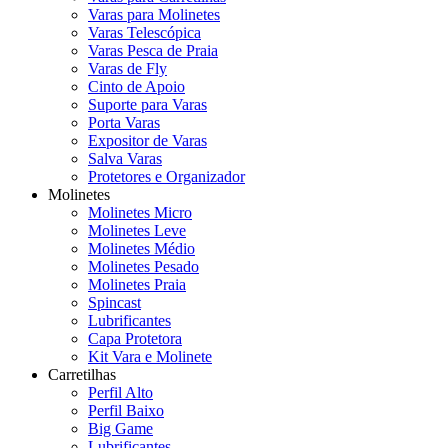
Varas para Molinetes
Varas Telescópica
Varas Pesca de Praia
Varas de Fly
Cinto de Apoio
Suporte para Varas
Porta Varas
Expositor de Varas
Salva Varas
Protetores e Organizador
Molinetes
Molinetes Micro
Molinetes Leve
Molinetes Médio
Molinetes Pesado
Molinetes Praia
Spincast
Lubrificantes
Capa Protetora
Kit Vara e Molinete
Carretilhas
Perfil Alto
Perfil Baixo
Big Game
Lubrificantes