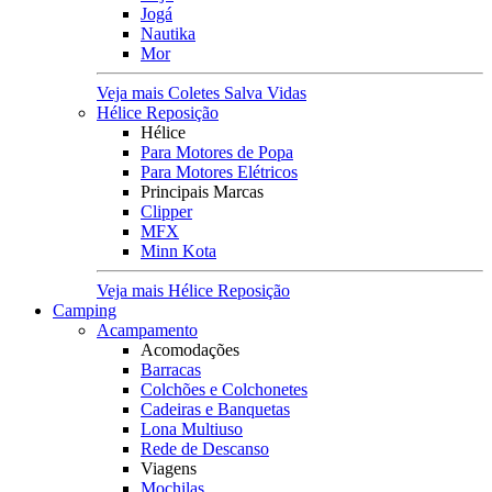
Jogá
Nautika
Mor
Veja mais Coletes Salva Vidas
Hélice Reposição
Hélice
Para Motores de Popa
Para Motores Elétricos
Principais Marcas
Clipper
MFX
Minn Kota
Veja mais Hélice Reposição
Camping
Acampamento
Acomodações
Barracas
Colchões e Colchonetes
Cadeiras e Banquetas
Lona Multiuso
Rede de Descanso
Viagens
Mochilas