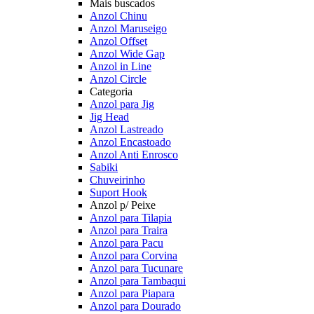
Mais buscados
Anzol Chinu
Anzol Maruseigo
Anzol Offset
Anzol Wide Gap
Anzol in Line
Anzol Circle
Categoria
Anzol para Jig
Jig Head
Anzol Lastreado
Anzol Encastoado
Anzol Anti Enrosco
Sabiki
Chuveirinho
Suport Hook
Anzol p/ Peixe
Anzol para Tilapia
Anzol para Traira
Anzol para Pacu
Anzol para Corvina
Anzol para Tucunare
Anzol para Tambaqui
Anzol para Piapara
Anzol para Dourado