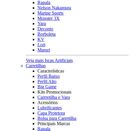
Rapala
Nelson Nakamura
Marine Sports
Monster 3X
Yara
Deconto
Borboleta
KV
Lori
Maruri
Veja mais Iscas Artificiais
Carretilhas
Características
Perfil Baixo
Perfil Alto
Big Game
Kits Promocionais
Carrretilha e Vara
Acessórios
Lubrificantes
Capa Protetora
Bolsa para Carretilha
Principais Marcas
Rapala