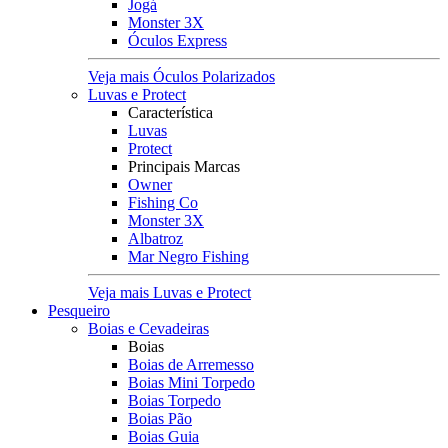
Jogá
Monster 3X
Óculos Express
Veja mais Óculos Polarizados
Luvas e Protect
Característica
Luvas
Protect
Principais Marcas
Owner
Fishing Co
Monster 3X
Albatroz
Mar Negro Fishing
Veja mais Luvas e Protect
Pesqueiro
Boias e Cevadeiras
Boias
Boias de Arremesso
Boias Mini Torpedo
Boias Torpedo
Boias Pão
Boias Guia