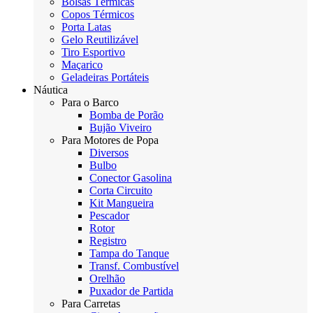
Bolsas Térmicas
Copos Térmicos
Porta Latas
Gelo Reutilizável
Tiro Esportivo
Maçarico
Geladeiras Portáteis
Náutica
Para o Barco
Bomba de Porão
Bujão Viveiro
Para Motores de Popa
Diversos
Bulbo
Conector Gasolina
Corta Circuito
Kit Mangueira
Pescador
Rotor
Registro
Tampa do Tanque
Transf. Combustível
Orelhão
Puxador de Partida
Para Carretas