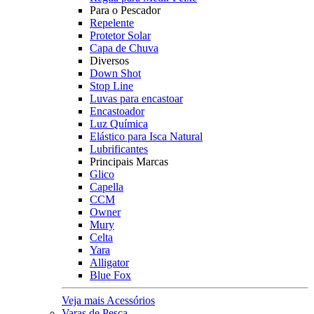
Para o Pescador
Repelente
Protetor Solar
Capa de Chuva
Diversos
Down Shot
Stop Line
Luvas para encastoar
Encastoador
Luz Química
Elástico para Isca Natural
Lubrificantes
Principais Marcas
Glico
Capella
CCM
Owner
Mury
Celta
Yara
Alligator
Blue Fox
Veja mais Acessórios
Varas de Pesca