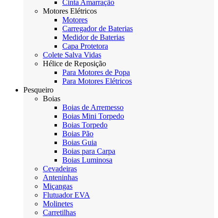
Cinta Amarração
Motores Elétricos
Motores
Carregador de Baterias
Medidor de Baterias
Capa Protetora
Colete Salva Vidas
Hélice de Reposição
Para Motores de Popa
Para Motores Elétricos
Pesqueiro
Boias
Boias de Arremesso
Boias Mini Torpedo
Boias Torpedo
Boias Pão
Boias Guia
Boias para Carpa
Boias Luminosa
Cevadeiras
Anteninhas
Miçangas
Flutuador EVA
Molinetes
Carretilhas