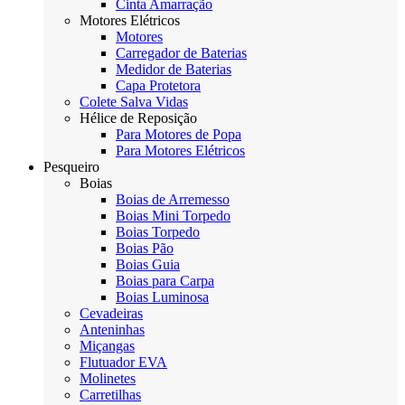
Cinta Amarração
Motores Elétricos
Motores
Carregador de Baterias
Medidor de Baterias
Capa Protetora
Colete Salva Vidas
Hélice de Reposição
Para Motores de Popa
Para Motores Elétricos
Pesqueiro
Boias
Boias de Arremesso
Boias Mini Torpedo
Boias Torpedo
Boias Pão
Boias Guia
Boias para Carpa
Boias Luminosa
Cevadeiras
Anteninhas
Miçangas
Flutuador EVA
Molinetes
Carretilhas