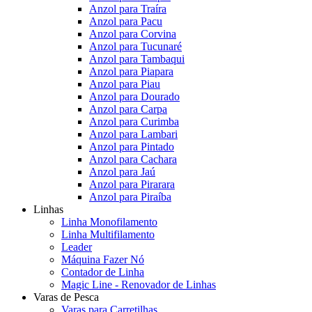
Anzol para Traíra
Anzol para Pacu
Anzol para Corvina
Anzol para Tucunaré
Anzol para Tambaqui
Anzol para Piapara
Anzol para Piau
Anzol para Dourado
Anzol para Carpa
Anzol para Curimba
Anzol para Lambari
Anzol para Pintado
Anzol para Cachara
Anzol para Jaú
Anzol para Pirarara
Anzol para Piraíba
Linhas
Linha Monofilamento
Linha Multifilamento
Leader
Máquina Fazer Nó
Contador de Linha
Magic Line - Renovador de Linhas
Varas de Pesca
Varas para Carretilhas