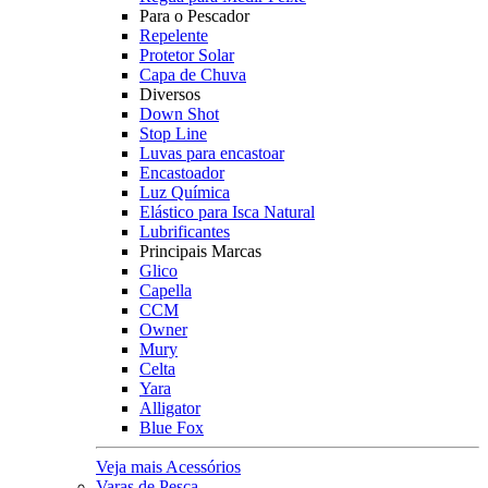
Para o Pescador
Repelente
Protetor Solar
Capa de Chuva
Diversos
Down Shot
Stop Line
Luvas para encastoar
Encastoador
Luz Química
Elástico para Isca Natural
Lubrificantes
Principais Marcas
Glico
Capella
CCM
Owner
Mury
Celta
Yara
Alligator
Blue Fox
Veja mais Acessórios
Varas de Pesca