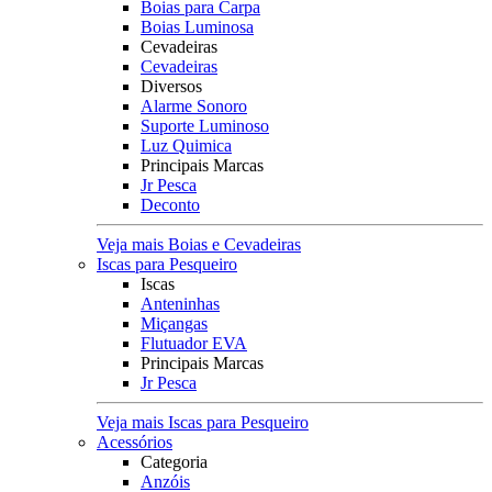
Boias para Carpa
Boias Luminosa
Cevadeiras
Cevadeiras
Diversos
Alarme Sonoro
Suporte Luminoso
Luz Quimica
Principais Marcas
Jr Pesca
Deconto
Veja mais Boias e Cevadeiras
Iscas para Pesqueiro
Iscas
Anteninhas
Miçangas
Flutuador EVA
Principais Marcas
Jr Pesca
Veja mais Iscas para Pesqueiro
Acessórios
Categoria
Anzóis