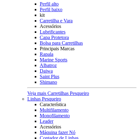
Perfil alto
Perfil baixo
kit
Carretilha e Vara
Acessórios
Lubrificantes
Capa Protetora
Bolsa para Carretilhas
Principais Marcas
Rapala
Marine Sports
Albatroz
Daiwa
Saint Plus
Shimano
Veja mais Carretilhas Pesqueiro
Linhas Pesqueiro
Característica
Multifilamento
Monofilamento
Leader
Acessórios
Máquina fazer Nó
Contador de Linhas