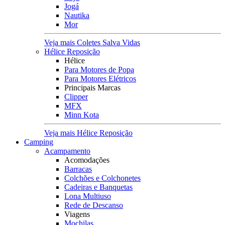
Jogá
Nautika
Mor
Veja mais Coletes Salva Vidas
Hélice Reposição
Hélice
Para Motores de Popa
Para Motores Elétricos
Principais Marcas
Clipper
MFX
Minn Kota
Veja mais Hélice Reposição
Camping
Acampamento
Acomodações
Barracas
Colchões e Colchonetes
Cadeiras e Banquetas
Lona Multiuso
Rede de Descanso
Viagens
Mochilas