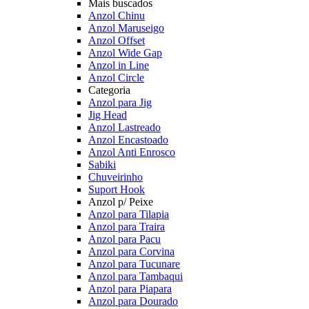
Mais buscados
Anzol Chinu
Anzol Maruseigo
Anzol Offset
Anzol Wide Gap
Anzol in Line
Anzol Circle
Categoria
Anzol para Jig
Jig Head
Anzol Lastreado
Anzol Encastoado
Anzol Anti Enrosco
Sabiki
Chuveirinho
Suport Hook
Anzol p/ Peixe
Anzol para Tilapia
Anzol para Traira
Anzol para Pacu
Anzol para Corvina
Anzol para Tucunare
Anzol para Tambaqui
Anzol para Piapara
Anzol para Dourado