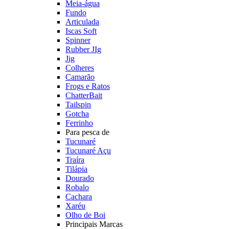
Meia-água
Fundo
Articulada
Iscas Soft
Spinner
Rubber JIg
Jig
Colheres
Camarão
Frogs e Ratos
ChatterBait
Tailspin
Gotcha
Ferrinho
Para pesca de
Tucunaré
Tucunaré Açu
Traíra
Tilápia
Dourado
Robalo
Cachara
Xaréu
Olho de Boi
Principais Marcas