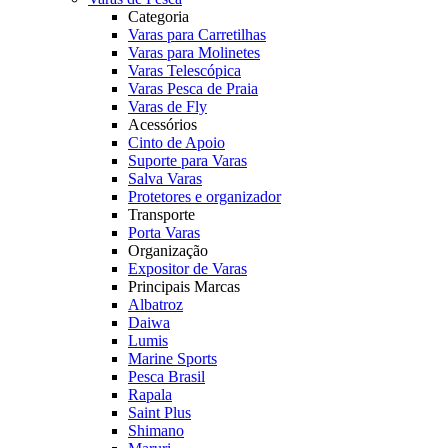
Categoria
Varas para Carretilhas
Varas para Molinetes
Varas Telescópica
Varas Pesca de Praia
Varas de Fly
Acessórios
Cinto de Apoio
Suporte para Varas
Salva Varas
Protetores e organizador
Transporte
Porta Varas
Organização
Expositor de Varas
Principais Marcas
Albatroz
Daiwa
Lumis
Marine Sports
Pesca Brasil
Rapala
Saint Plus
Shimano