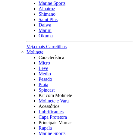
Marine Sports
Albatroz
Shimano
Saint Plus
Daiwa
Maruri
Okuma
Veja mais Carretilhas
Molinete
Característica
Micro
Leve
Médio
Pesado
Praia
Spincast
Kit com Molinete
Molinete e Vara
Acessórios
Lubrificantes
Capa Protetora
Principais Marcas
Rapala
Marine Sports