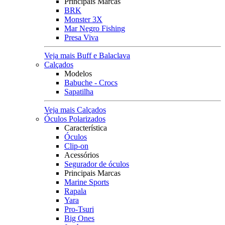
Principais Marcas
BRK
Monster 3X
Mar Negro Fishing
Presa Viva
Veja mais Buff e Balaclava
Calçados
Modelos
Babuche - Crocs
Sapatilha
Veja mais Calçados
Óculos Polarizados
Característica
Óculos
Clip-on
Acessórios
Segurador de óculos
Principais Marcas
Marine Sports
Rapala
Yara
Pro-Tsuri
Big Ones