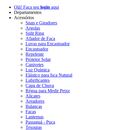
Olá! Faça seu
login
aqui
Departamentos
Acessórios
Snap e Giradores
Argolas
Split Ring
Afiador de Faca
Luvas para Encastoador
Encastoador
Repelente
Protetor Solar
Canivetes
Luz Química
Elástico para Isca Natural
Lubrificantes
Capa de Chuva
Régua para Medir Peixe
Alicates
Aeradores
Balanças
Facas
Lanternas
Passaguá - Puça
Tesouras