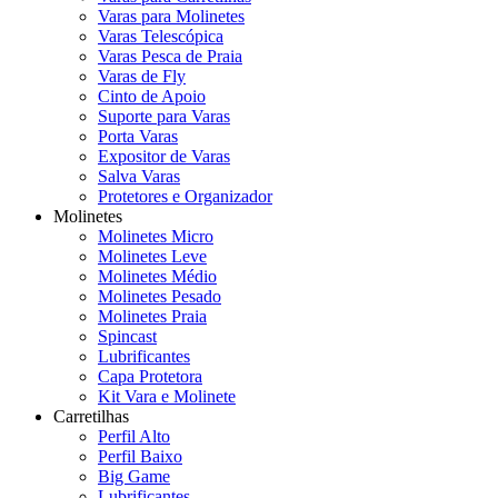
Varas para Molinetes
Varas Telescópica
Varas Pesca de Praia
Varas de Fly
Cinto de Apoio
Suporte para Varas
Porta Varas
Expositor de Varas
Salva Varas
Protetores e Organizador
Molinetes
Molinetes Micro
Molinetes Leve
Molinetes Médio
Molinetes Pesado
Molinetes Praia
Spincast
Lubrificantes
Capa Protetora
Kit Vara e Molinete
Carretilhas
Perfil Alto
Perfil Baixo
Big Game
Lubrificantes