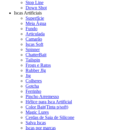
Stop Line
Down Shot
Iscas Artificiais
Superfície
Meia Água
Fundo
Articulada
Camarão
Iscas Soft
Spinner
ChatterBait
Tailspin
Frogs e Ratos
Rubber JIg
Jig
Colheres
Gotcha
Ferrinho
Pincho Arremesso
Hélice para Isca Artificial
Color Bait(Tinta p/soft)
Magic Lures
Cerdas de Saia de Silicone
Salva Iscas
Iscas por marcas