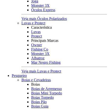
Jogá
Monster 3X
Óculos Express
Veja mais Óculos Polarizados
Luvas e Protect
Característica
Luvas
Protect
Principais Marcas
Owner
Fishing Co
Monster 3X
Albatroz
Mar Negro Fishing
Veja mais Luvas e Protect
Pesqueiro
Boias e Cevadeiras
Boias
Boias de Arremesso
Boias Mini Torpedo
Boias Torpedo
Boias Pão
Boias Guia