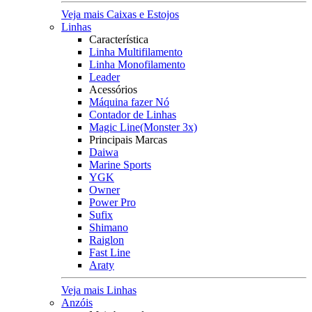
Veja mais Caixas e Estojos
Linhas
Característica
Linha Multifilamento
Linha Monofilamento
Leader
Acessórios
Máquina fazer Nó
Contador de Linhas
Magic Line(Monster 3x)
Principais Marcas
Daiwa
Marine Sports
YGK
Owner
Power Pro
Sufix
Shimano
Raiglon
Fast Line
Araty
Veja mais Linhas
Anzóis