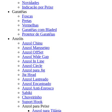
Novidades
Indicação por Peixe
Garatéias
Foscas
Pretas
Vermelhas
Garatéias com Bladed
Protetor de Garatéias
Anzóis
Anzol Chinu
Anzol Maruseigo
Anzol OffSet
Anzol Wide Gap
Anzol In Line
Anzol Circle
Anzol para Jig
Jig Head
Anzol Lastreado
Anzol Encastoado
Anzol Anti-Enrosco
Sabiki
Chuveirinho
Suport Hook
Anzol para Peixe
Anzol para Tilápia