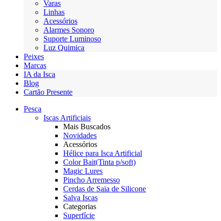
Varas
Linhas
Acessórios
Alarmes Sonoro
Suporte Luminoso
Luz Quimica
Peixes
Marcas
IA da Isca
Blog
Cartão Presente
Pesca
Iscas Artificiais
Mais Buscados
Novidades
Acessórios
Hélice para Isca Artificial
Color Bait(Tinta p/soft)
Magic Lures
Pincho Arremesso
Cerdas de Saia de Silicone
Salva Iscas
Categorias
Superfície