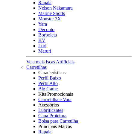
Rapala
Nelson Nakamura
Marine Sports
Monster 3X
Yara
Deconto
Borboleta
KV
Lori
Maruri
Veja mais Iscas Artificiais
Carretilhas
Características
Perfil Baixo
Perfil Alto
Big Game
Kits Promocionais
Carrretilha e Vara
Acessórios
Lubrificantes
Capa Protetora
Bolsa para Carretilha
Principais Marcas
Rapala