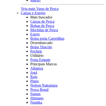
Maruri
Veja mais Varas de Pesca
Caixas e Estojos
Mais buscados
Caixas de Pesca
Bolsas de Pesca
Mochilas de Pesca
Estojo
Bolsa porta Carretilhas
Desembarcado
Bolsa Tiracolo
Pochete
Utilitário
Porta Empate
Principais Marcas
Albatroz
Jogá
Raju
Plano
Nelson Nakamura
Pesca Brasil
Sumax
Shimano
Nautika