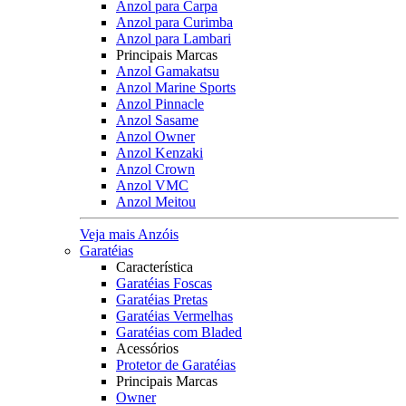
Anzol para Carpa
Anzol para Curimba
Anzol para Lambari
Principais Marcas
Anzol Gamakatsu
Anzol Marine Sports
Anzol Pinnacle
Anzol Sasame
Anzol Owner
Anzol Kenzaki
Anzol Crown
Anzol VMC
Anzol Meitou
Veja mais Anzóis
Garatéias
Característica
Garatéias Foscas
Garatéias Pretas
Garatéias Vermelhas
Garatéias com Bladed
Acessórios
Protetor de Garatéias
Principais Marcas
Owner