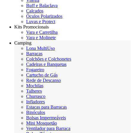
Viseira
Buff e Balaclava
Calçados
Óculos Polarizados
Luvas e Protect
Kits Promocionais
Vara e Carretilha
Vara e Molinete
Camping
Lona MultiUso
Barracas
Colchões e Colchonetes
Cadeiras e Banquetas
Fogareiro
Cartucho de Gás
Rede de Descanso
Mochilas
Talheres
Churrasco
Infladores
Estacas para Barracas
Binóculos
Bolsas Impermeáveis
Mini Mosquetão
Ventilador para Barraca