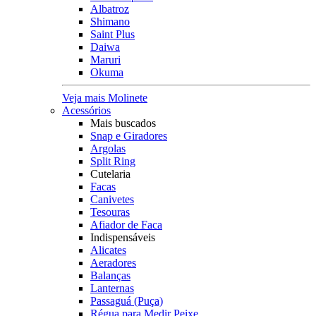
Albatroz
Shimano
Saint Plus
Daiwa
Maruri
Okuma
Veja mais Molinete
Acessórios
Mais buscados
Snap e Giradores
Argolas
Split Ring
Cutelaria
Facas
Canivetes
Tesouras
Afiador de Faca
Indispensáveis
Alicates
Aeradores
Balanças
Lanternas
Passaguá (Puça)
Régua para Medir Peixe