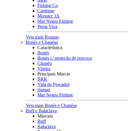
BRK
Fishing Co
Cardume
Monster 3X
Mar Negro Fishing
Presa Viva
Veja mais Roupas
Bonés e Chapéus
Característica
Bonés
Bonés c/ proteção de pescoço
Chapéu
Viseira
Principais Marcas
BRK
Vida de Pescador
Sumax
Mar Negro Fishing
Veja mais Bonés e Chapéus
Buff e Balaclava
Máscara
Buff
Balaclava