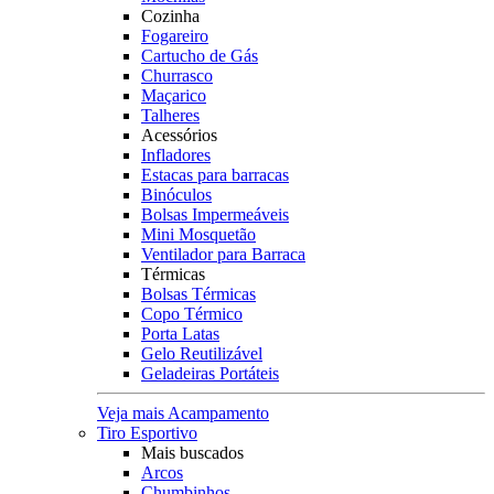
Cozinha
Fogareiro
Cartucho de Gás
Churrasco
Maçarico
Talheres
Acessórios
Infladores
Estacas para barracas
Binóculos
Bolsas Impermeáveis
Mini Mosquetão
Ventilador para Barraca
Térmicas
Bolsas Térmicas
Copo Térmico
Porta Latas
Gelo Reutilizável
Geladeiras Portáteis
Veja mais Acampamento
Tiro Esportivo
Mais buscados
Arcos
Chumbinhos