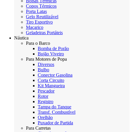
Bolsas Térmicas
Copos Térmicos
Porta Latas
Gelo Reutilizável
Tiro Esportivo
Maçarico
Geladeiras Portáteis
Náutica
Para o Barco
Bomba de Porão
Bujão Viveiro
Para Motores de Popa
Diversos
Bulbo
Conector Gasolina
Corta Circuito
Kit Mangueira
Pescador
Rotor
Registro
Tampa do Tanque
Transf. Combustível
Orelhão
Puxador de Partida
Para Carretas