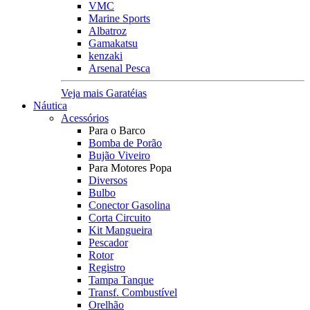
VMC
Marine Sports
Albatroz
Gamakatsu
kenzaki
Arsenal Pesca
Veja mais Garatéias
Náutica
Acessórios
Para o Barco
Bomba de Porão
Bujão Viveiro
Para Motores Popa
Diversos
Bulbo
Conector Gasolina
Corta Circuito
Kit Mangueira
Pescador
Rotor
Registro
Tampa Tanque
Transf. Combustível
Orelhão