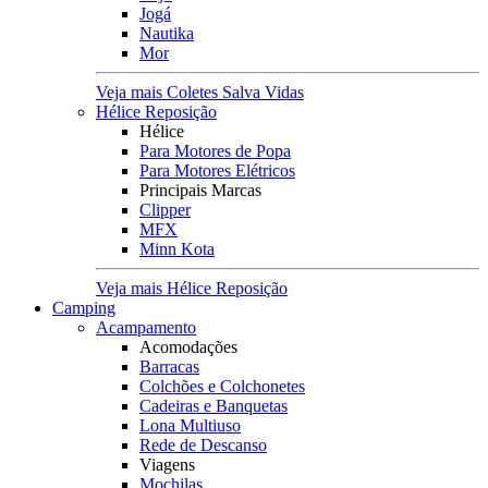
Jogá
Nautika
Mor
Veja mais Coletes Salva Vidas
Hélice Reposição
Hélice
Para Motores de Popa
Para Motores Elétricos
Principais Marcas
Clipper
MFX
Minn Kota
Veja mais Hélice Reposição
Camping
Acampamento
Acomodações
Barracas
Colchões e Colchonetes
Cadeiras e Banquetas
Lona Multiuso
Rede de Descanso
Viagens
Mochilas