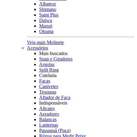
Albatroz
Shimano
Saint Plus
Daiwa
Maruri
Okuma
Veja mais Molinete
Acessórios
Mais buscados
Snap e Giradores
Argolas
Split Ring
Cutelaria
Facas
Canivetes
Tesouras
Afiador de Faca
Indispensáveis
Alicates
Aeradores
Balanças
Lanternas
Passaguá (Puça)
Régua para Medir Peixe