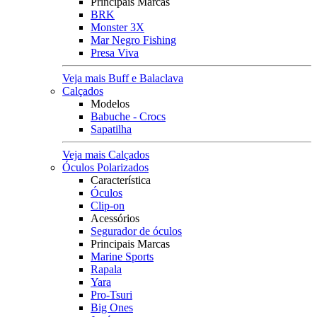
Principais Marcas
BRK
Monster 3X
Mar Negro Fishing
Presa Viva
Veja mais Buff e Balaclava
Calçados
Modelos
Babuche - Crocs
Sapatilha
Veja mais Calçados
Óculos Polarizados
Característica
Óculos
Clip-on
Acessórios
Segurador de óculos
Principais Marcas
Marine Sports
Rapala
Yara
Pro-Tsuri
Big Ones