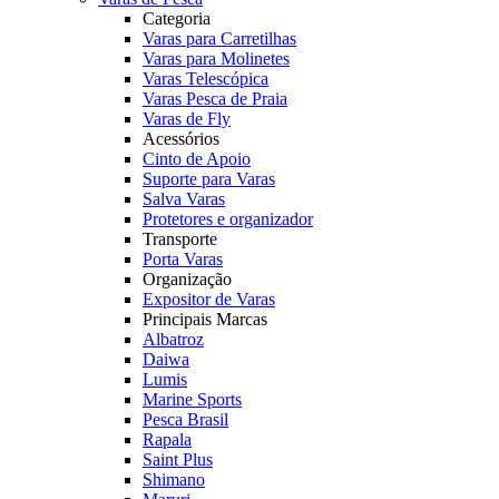
Categoria
Varas para Carretilhas
Varas para Molinetes
Varas Telescópica
Varas Pesca de Praia
Varas de Fly
Acessórios
Cinto de Apoio
Suporte para Varas
Salva Varas
Protetores e organizador
Transporte
Porta Varas
Organização
Expositor de Varas
Principais Marcas
Albatroz
Daiwa
Lumis
Marine Sports
Pesca Brasil
Rapala
Saint Plus
Shimano