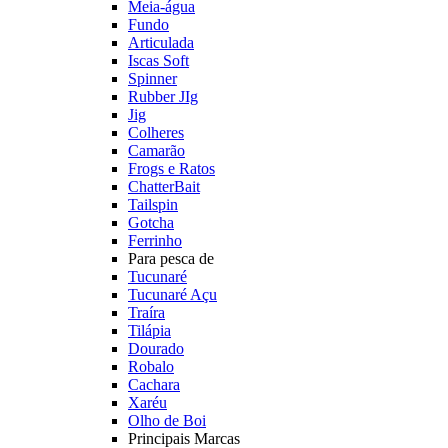
Meia-água
Fundo
Articulada
Iscas Soft
Spinner
Rubber JIg
Jig
Colheres
Camarão
Frogs e Ratos
ChatterBait
Tailspin
Gotcha
Ferrinho
Para pesca de
Tucunaré
Tucunaré Açu
Traíra
Tilápia
Dourado
Robalo
Cachara
Xaréu
Olho de Boi
Principais Marcas