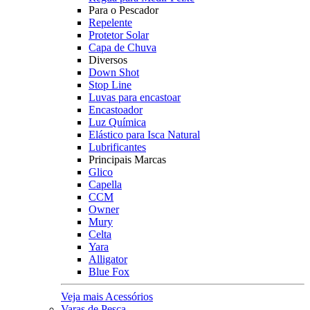
Para o Pescador
Repelente
Protetor Solar
Capa de Chuva
Diversos
Down Shot
Stop Line
Luvas para encastoar
Encastoador
Luz Química
Elástico para Isca Natural
Lubrificantes
Principais Marcas
Glico
Capella
CCM
Owner
Mury
Celta
Yara
Alligator
Blue Fox
Veja mais Acessórios
Varas de Pesca