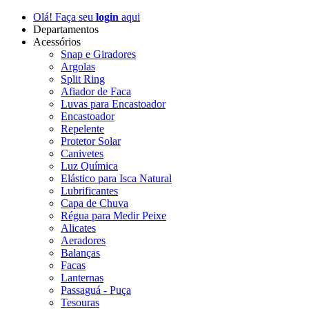
Olá! Faça seu
login
aqui
Departamentos
Acessórios
Snap e Giradores
Argolas
Split Ring
Afiador de Faca
Luvas para Encastoador
Encastoador
Repelente
Protetor Solar
Canivetes
Luz Química
Elástico para Isca Natural
Lubrificantes
Capa de Chuva
Régua para Medir Peixe
Alicates
Aeradores
Balanças
Facas
Lanternas
Passaguá - Puça
Tesouras