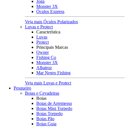
Jogá
Monster 3X
Óculos Express
Veja mais Óculos Polarizados
Luvas e Protect
Característica
Luvas
Protect
Principais Marcas
Owner
Fishing Co
Monster 3X
Albatroz
Mar Negro Fishing
Veja mais Luvas e Protect
Pesqueiro
Boias e Cevadeiras
Boias
Boias de Arremesso
Boias Mini Torpedo
Boias Torpedo
Boias Pão
Boias Guia