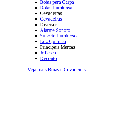
Boias para Carpa
Boias Luminosa
Cevadeiras
Cevadeiras
Diversos
Alarme Sonoro
Suporte Luminoso
Luz Quimica
Principais Marcas
Jr Pesca
Deconto
Veja mais Boias e Cevadeiras
Iscas para Pesqueiro
Iscas
Anteninhas
Miçangas
Flutuador EVA
Principais Marcas
Jr Pesca
Veja mais Iscas para Pesqueiro
Acessórios
Categoria
Anzóis