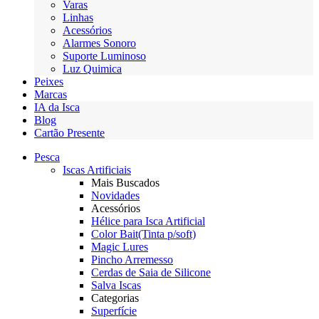
Varas
Linhas
Acessórios
Alarmes Sonoro
Suporte Luminoso
Luz Quimica
Peixes
Marcas
IA da Isca
Blog
Cartão Presente
Pesca
Iscas Artificiais
Mais Buscados
Novidades
Acessórios
Hélice para Isca Artificial
Color Bait(Tinta p/soft)
Magic Lures
Pincho Arremesso
Cerdas de Saia de Silicone
Salva Iscas
Categorias
Superfície