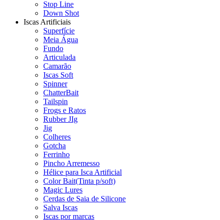
Stop Line
Down Shot
Iscas Artificiais
Superfície
Meia Água
Fundo
Articulada
Camarão
Iscas Soft
Spinner
ChatterBait
Tailspin
Frogs e Ratos
Rubber JIg
Jig
Colheres
Gotcha
Ferrinho
Pincho Arremesso
Hélice para Isca Artificial
Color Bait(Tinta p/soft)
Magic Lures
Cerdas de Saia de Silicone
Salva Iscas
Iscas por marcas