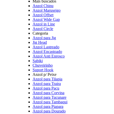
Mais buscados
Anzol Chinu
Anzol Maruseigo
Anzol Offset
Anzol Wide Gap
Anzol in Line
Anzol Circle
Categoria
Anzol para Jig
Jig Head
Anzol Lastreado
Anzol Encastoado
Anzol Anti Enrosco
Sabiki
Chuveirinho
Suport Hook
Anzol p/ Peixe
Anzol para Tilapia
Anzol para Traira
Anzol para Pacu
Anzol para Corvina
Anzol para Tucunare
Anzol para Tambaqui
Anzol para Piapara
Anzol para Dourado