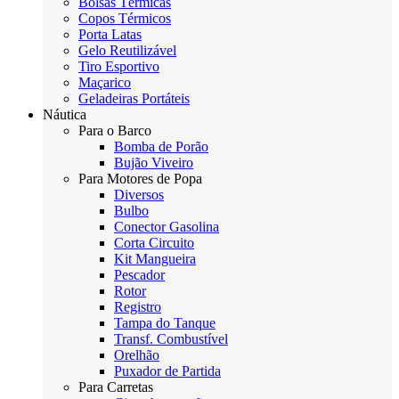
Bolsas Térmicas
Copos Térmicos
Porta Latas
Gelo Reutilizável
Tiro Esportivo
Maçarico
Geladeiras Portáteis
Náutica
Para o Barco
Bomba de Porão
Bujão Viveiro
Para Motores de Popa
Diversos
Bulbo
Conector Gasolina
Corta Circuito
Kit Mangueira
Pescador
Rotor
Registro
Tampa do Tanque
Transf. Combustível
Orelhão
Puxador de Partida
Para Carretas