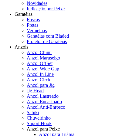
Novidades
Indicação por Peixe
Garatéias
Foscas
Pretas
Vermelhas
Garatéias com Bladed
Protetor de Garatéias
Anzóis
Anzol Chinu
Anzol Maruseigo
Anzol OffSet
Anzol Wide Gap
Anzol In Line
Anzol Circle
Anzol para Jig
Jig Head
Anzol Lastreado
Anzol Encastoado
Anzol Anti-Enrosco
Sabiki
Chuveirinho
Suport Hook
Anzol para Peixe
Anzol para Tilápia