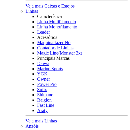
Veja mais Caixas e Estojos
Linhas
Característica
Linha Multifilamento
Linha Monofilamento
Leader
Acessórios
Máquina fazer Nó
Contador de Linhas
Magic Line(Monster 3x)
Principais Marcas
Daiwa
Marine Sports
YGK
Owner
Power Pro
Sufix
Shimano
Raiglon
Fast Line
Araty
Veja mais Linhas
Anzóis