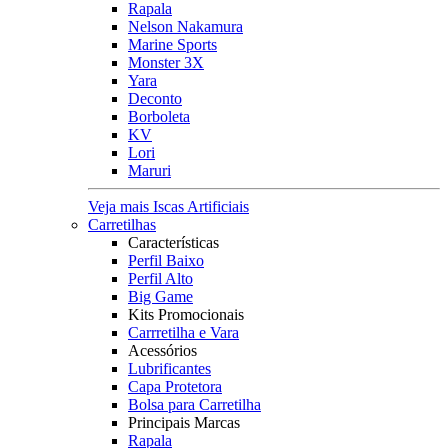
Rapala
Nelson Nakamura
Marine Sports
Monster 3X
Yara
Deconto
Borboleta
KV
Lori
Maruri
Veja mais Iscas Artificiais
Carretilhas
Características
Perfil Baixo
Perfil Alto
Big Game
Kits Promocionais
Carrretilha e Vara
Acessórios
Lubrificantes
Capa Protetora
Bolsa para Carretilha
Principais Marcas
Rapala