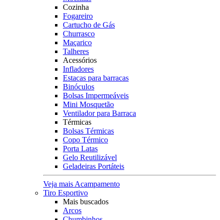
Cozinha
Fogareiro
Cartucho de Gás
Churrasco
Maçarico
Talheres
Acessórios
Infladores
Estacas para barracas
Binóculos
Bolsas Impermeáveis
Mini Mosquetão
Ventilador para Barraca
Térmicas
Bolsas Térmicas
Copo Térmico
Porta Latas
Gelo Reutilizável
Geladeiras Portáteis
Veja mais Acampamento
Tiro Esportivo
Mais buscados
Arcos
Chumbinhos