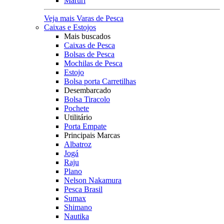
Maruri
Veja mais Varas de Pesca
Caixas e Estojos
Mais buscados
Caixas de Pesca
Bolsas de Pesca
Mochilas de Pesca
Estojo
Bolsa porta Carretilhas
Desembarcado
Bolsa Tiracolo
Pochete
Utilitário
Porta Empate
Principais Marcas
Albatroz
Jogá
Raju
Plano
Nelson Nakamura
Pesca Brasil
Sumax
Shimano
Nautika