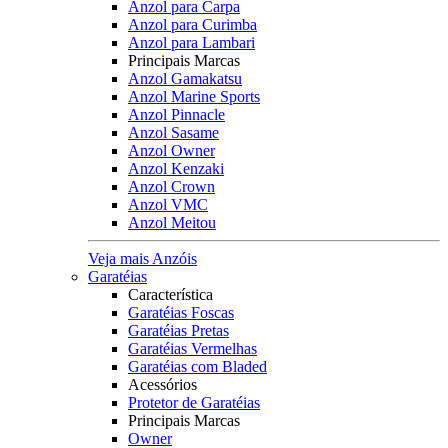
Anzol para Carpa
Anzol para Curimba
Anzol para Lambari
Principais Marcas
Anzol Gamakatsu
Anzol Marine Sports
Anzol Pinnacle
Anzol Sasame
Anzol Owner
Anzol Kenzaki
Anzol Crown
Anzol VMC
Anzol Meitou
Veja mais Anzóis
Garatéias
Característica
Garatéias Foscas
Garatéias Pretas
Garatéias Vermelhas
Garatéias com Bladed
Acessórios
Protetor de Garatéias
Principais Marcas
Owner