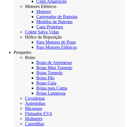
Cinta Amarração
Motores Elétricos
Motores
Carregador de Baterias
Medidor de Baterias
Capa Protetora
Colete Salva Vidas
Hélice de Reposição
Para Motores de Popa
Para Motores Elétricos
Pesqueiro
Boias
Boias de Arremesso
Boias Mini Torpedo
Boias Torpedo
Boias Pão
Boias Guia
Boias para Carpa
Boias Luminosa
Cevadeiras
Anteninhas
Miçangas
Flutuador EVA
Molinetes
Carretilhas