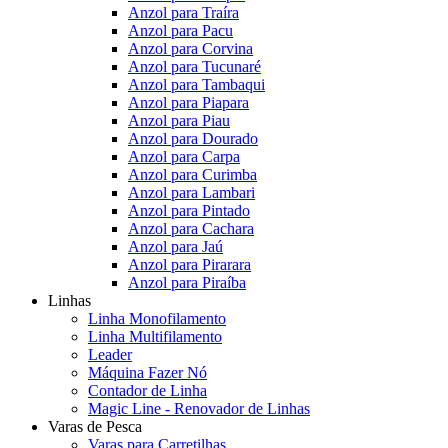
Anzol para Traíra
Anzol para Pacu
Anzol para Corvina
Anzol para Tucunaré
Anzol para Tambaqui
Anzol para Piapara
Anzol para Piau
Anzol para Dourado
Anzol para Carpa
Anzol para Curimba
Anzol para Lambari
Anzol para Pintado
Anzol para Cachara
Anzol para Jaú
Anzol para Pirarara
Anzol para Piraíba
Linhas
Linha Monofilamento
Linha Multifilamento
Leader
Máquina Fazer Nó
Contador de Linha
Magic Line - Renovador de Linhas
Varas de Pesca
Varas para Carretilhas