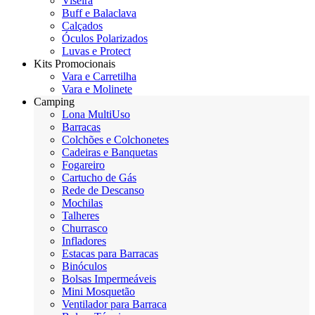
Viseira
Buff e Balaclava
Calçados
Óculos Polarizados
Luvas e Protect
Kits Promocionais
Vara e Carretilha
Vara e Molinete
Camping
Lona MultiUso
Barracas
Colchões e Colchonetes
Cadeiras e Banquetas
Fogareiro
Cartucho de Gás
Rede de Descanso
Mochilas
Talheres
Churrasco
Infladores
Estacas para Barracas
Binóculos
Bolsas Impermeáveis
Mini Mosquetão
Ventilador para Barraca