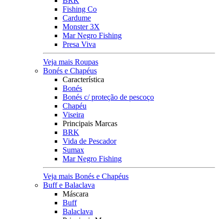
BRK
Fishing Co
Cardume
Monster 3X
Mar Negro Fishing
Presa Viva
Veja mais Roupas
Bonés e Chapéus
Característica
Bonés
Bonés c/ proteção de pescoço
Chapéu
Viseira
Principais Marcas
BRK
Vida de Pescador
Sumax
Mar Negro Fishing
Veja mais Bonés e Chapéus
Buff e Balaclava
Máscara
Buff
Balaclava