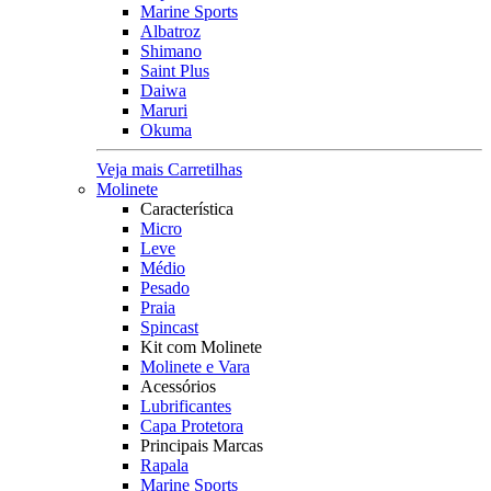
Marine Sports
Albatroz
Shimano
Saint Plus
Daiwa
Maruri
Okuma
Veja mais Carretilhas
Molinete
Característica
Micro
Leve
Médio
Pesado
Praia
Spincast
Kit com Molinete
Molinete e Vara
Acessórios
Lubrificantes
Capa Protetora
Principais Marcas
Rapala
Marine Sports