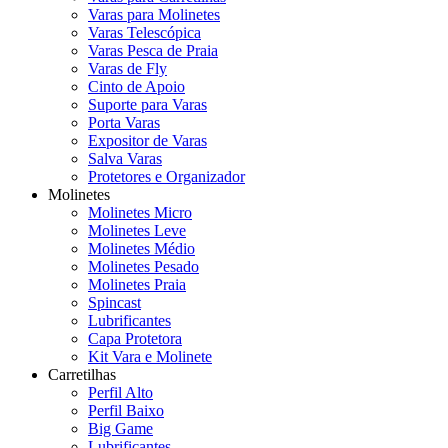
Varas para Molinetes
Varas Telescópica
Varas Pesca de Praia
Varas de Fly
Cinto de Apoio
Suporte para Varas
Porta Varas
Expositor de Varas
Salva Varas
Protetores e Organizador
Molinetes
Molinetes Micro
Molinetes Leve
Molinetes Médio
Molinetes Pesado
Molinetes Praia
Spincast
Lubrificantes
Capa Protetora
Kit Vara e Molinete
Carretilhas
Perfil Alto
Perfil Baixo
Big Game
Lubrificantes