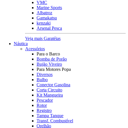
VMC
Marine Sports
Albatroz
Gamakatsu
kenzaki
Arsenal Pesca
Veja mais Garatéias
Náutica
Acessórios
Para o Barco
Bomba de Porão
Bujão Viveiro
Para Motores Popa
Diversos
Bulbo
Conector Gasolina
Corta Circuito
Kit Mangueira
Pescador
Rotor
Registro
Tampa Tanque
Transf. Combustível
Orelhão