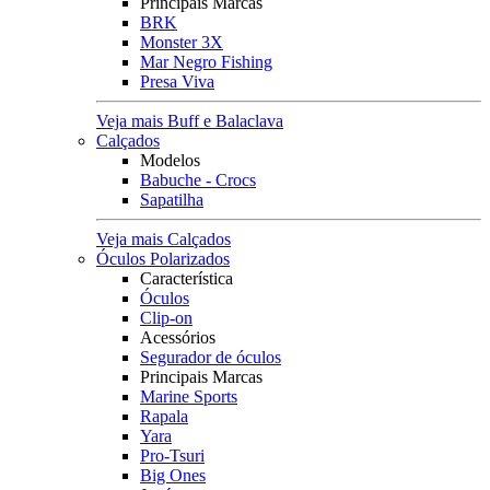
Principais Marcas
BRK
Monster 3X
Mar Negro Fishing
Presa Viva
Veja mais Buff e Balaclava
Calçados
Modelos
Babuche - Crocs
Sapatilha
Veja mais Calçados
Óculos Polarizados
Característica
Óculos
Clip-on
Acessórios
Segurador de óculos
Principais Marcas
Marine Sports
Rapala
Yara
Pro-Tsuri
Big Ones