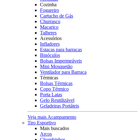
Cozinha
Fogareiro
Cartucho de Gás
Churrasco
Maçarico
Talheres
Acessórios
Infladores
Estacas para barracas
Binóculos
Bolsas Impermeáveis
Mini Mosquetão
Ventilador para Barraca
Térmicas
Bolsas Térmicas
Copo Térmico
Porta Latas
Gelo Reutilizável
Geladeiras Portáteis
Veja mais Acampamento
Tiro Esportivo
Mais buscados
Arcos
Chumbinhos