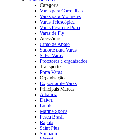
Categoria
Varas para Carretilhas
Varas para Molinetes
Varas Telescópica
Varas Pesca de Praia
Varas de Fly
Acessórios
Cinto de Apoio
Suporte para Varas
Salva Varas
Protetores e organizador
Transporte
Porta Varas
Organização
Expositor de Varas
Principais Marcas
Albatroz
Daiwa
Lumis
Marine Sports
Pesca Brasil
Rapala
Saint Plus
Shimano