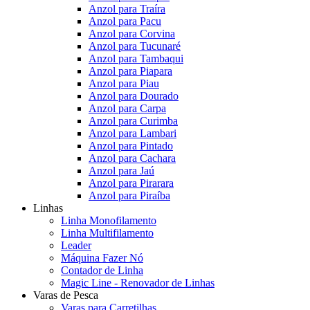
Anzol para Traíra
Anzol para Pacu
Anzol para Corvina
Anzol para Tucunaré
Anzol para Tambaqui
Anzol para Piapara
Anzol para Piau
Anzol para Dourado
Anzol para Carpa
Anzol para Curimba
Anzol para Lambari
Anzol para Pintado
Anzol para Cachara
Anzol para Jaú
Anzol para Pirarara
Anzol para Piraíba
Linhas
Linha Monofilamento
Linha Multifilamento
Leader
Máquina Fazer Nó
Contador de Linha
Magic Line - Renovador de Linhas
Varas de Pesca
Varas para Carretilhas