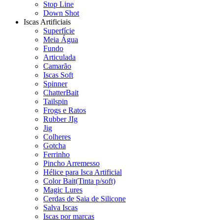
Stop Line
Down Shot
Iscas Artificiais
Superfície
Meia Água
Fundo
Articulada
Camarão
Iscas Soft
Spinner
ChatterBait
Tailspin
Frogs e Ratos
Rubber JIg
Jig
Colheres
Gotcha
Ferrinho
Pincho Arremesso
Hélice para Isca Artificial
Color Bait(Tinta p/soft)
Magic Lures
Cerdas de Saia de Silicone
Salva Iscas
Iscas por marcas