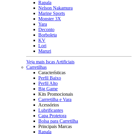
Rapala
Nelson Nakamura
Marine Sports
Monster 3X
Yara
Deconto
Borboleta
KV
Lori
Maruri
Veja mais Iscas Artificiais
Carretilhas
Características
Perfil Baixo
Perfil Alto
Big Game
Kits Promocionais
Carrretilha e Vara
Acessórios
Lubrificantes
Capa Protetora
Bolsa para Carretilha
Principais Marcas
Rapala