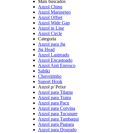
Mais buscados
Anzol Chinu
Anzol Maruseigo
Anzol Offset
Anzol Wide Gap
Anzol in Line
Anzol Circle
Categoria
Anzol para Jig
Jig Head
Anzol Lastreado
Anzol Encastoado
Anzol Anti Enrosco
Sabiki
Chuveirinho
Suport Hook
Anzol p/ Peixe
Anzol para Tilapia
Anzol para Traira
Anzol para Pacu
Anzol para Corvina
Anzol para Tucunare
Anzol para Tambaqui
Anzol para Piapara
Anzol para Dourado