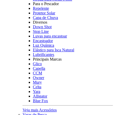
Para o Pescador
Repelente
Protetor Solar
Capa de Chuva
Diversos
Down Shot
Stop Line
Luvas para encastoar
Encastoador
Luz Química
Elástico para Isca Natural
Lubrificantes
Principais Marcas
Glico
Capella
CCM
Owner
Mury
Celta
Yara
Alligator
Blue Fox
Veja mais Acessórios
Varas de Pesca