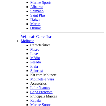
Marine Sports
Albatroz
Shimano
Saint Plus
Daiwa
Maruri
Okuma
Veja mais Carretilhas
Molinete
Característica
Micro
Leve
Médio
Pesado
Praia
Spincast
Kit com Molinete
Molinete e Vara
Acessórios
Lubrificantes
Capa Protetora
Principais Marcas
Rapala
Marine Sports