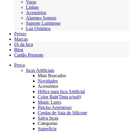
Varas
Linhas
Acessórios
Alarmes Sonoro
Suporte Luminoso
Luz Quimica
Peixes
Marcas
IA da Isca
Blog
Cartão Presente
Pesca
Iscas Artificiais
Mais Buscados
Novidades
Acessórios
Hélice para Isca Artificial
Color Bait(Tinta p/soft)
Magic Lures
Pincho Arremesso
Cerdas de Saia de Silicone
Salva Iscas
Categorias
Superfície