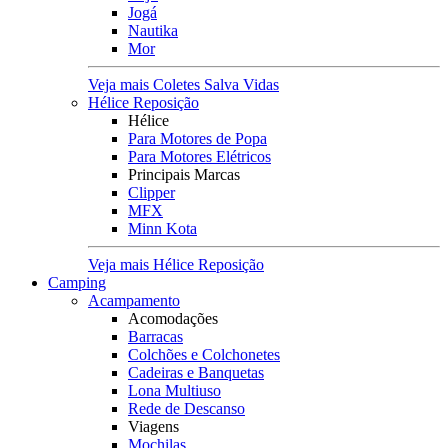
Jogá
Nautika
Mor
Veja mais Coletes Salva Vidas
Hélice Reposição
Hélice
Para Motores de Popa
Para Motores Elétricos
Principais Marcas
Clipper
MFX
Minn Kota
Veja mais Hélice Reposição
Camping
Acampamento
Acomodações
Barracas
Colchões e Colchonetes
Cadeiras e Banquetas
Lona Multiuso
Rede de Descanso
Viagens
Mochilas