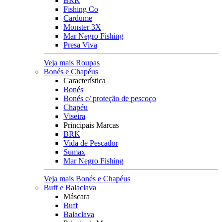
BRK
Fishing Co
Cardume
Monster 3X
Mar Negro Fishing
Presa Viva
Veja mais Roupas
Bonés e Chapéus
Característica
Bonés
Bonés c/ proteção de pescoço
Chapéu
Viseira
Principais Marcas
BRK
Vida de Pescador
Sumax
Mar Negro Fishing
Veja mais Bonés e Chapéus
Buff e Balaclava
Máscara
Buff
Balaclava