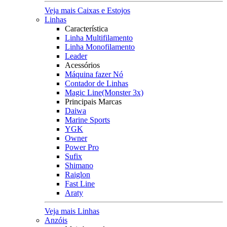
Veja mais Caixas e Estojos
Linhas
Característica
Linha Multifilamento
Linha Monofilamento
Leader
Acessórios
Máquina fazer Nó
Contador de Linhas
Magic Line(Monster 3x)
Principais Marcas
Daiwa
Marine Sports
YGK
Owner
Power Pro
Sufix
Shimano
Raiglon
Fast Line
Araty
Veja mais Linhas
Anzóis