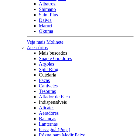
Albatroz
Shimano
Saint Plus
Daiwa
Maruri
Okuma
Veja mais Molinete
Acessórios
Mais buscados
Snap e Giradores
Argolas
Split Ring
Cutelaria
Facas
Canivetes
Tesouras
Afiador de Faca
Indispensáveis
Alicates
Aeradores
Balanças
Lanternas
Passaguá (Puça)
Régua para Medir Peixe