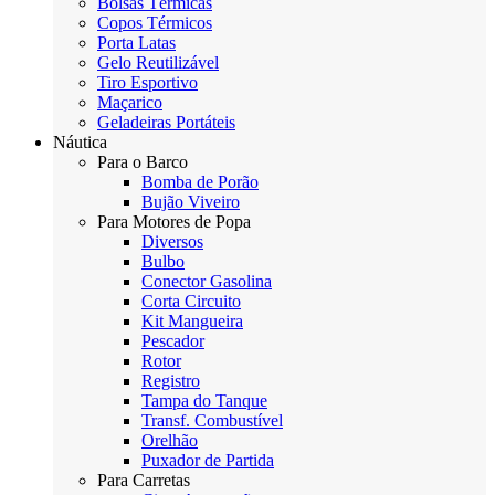
Bolsas Térmicas
Copos Térmicos
Porta Latas
Gelo Reutilizável
Tiro Esportivo
Maçarico
Geladeiras Portáteis
Náutica
Para o Barco
Bomba de Porão
Bujão Viveiro
Para Motores de Popa
Diversos
Bulbo
Conector Gasolina
Corta Circuito
Kit Mangueira
Pescador
Rotor
Registro
Tampa do Tanque
Transf. Combustível
Orelhão
Puxador de Partida
Para Carretas