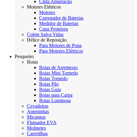
Cinta Amarração
Motores Elétricos
Motores
Carregador de Baterias
Medidor de Baterias
Capa Protetora
Colete Salva Vidas
Hélice de Reposição
Para Motores de Popa
Para Motores Elétricos
Pesqueiro
Boias
Boias de Arremesso
Boias Mini Torpedo
Boias Torpedo
Boias Pão
Boias Guia
Boias para Carpa
Boias Luminosa
Cevadeiras
Anteninhas
Miçangas
Flutuador EVA
Molinetes
Carretilhas