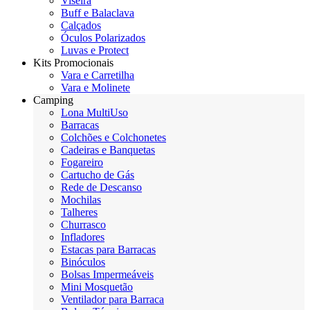
Viseira
Buff e Balaclava
Calçados
Óculos Polarizados
Luvas e Protect
Kits Promocionais
Vara e Carretilha
Vara e Molinete
Camping
Lona MultiUso
Barracas
Colchões e Colchonetes
Cadeiras e Banquetas
Fogareiro
Cartucho de Gás
Rede de Descanso
Mochilas
Talheres
Churrasco
Infladores
Estacas para Barracas
Binóculos
Bolsas Impermeáveis
Mini Mosquetão
Ventilador para Barraca