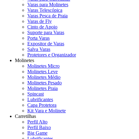
Varas para Molinetes
Varas Telescópica
Varas Pesca de Praia
Varas de Fly
Cinto de Apoio
Suporte para Varas
Porta Varas
Expositor de Varas
Salva Varas
Protetores e Organizador
Molinetes
Molinetes Micro
Molinetes Leve
Molinetes Médio
Molinetes Pesado
Molinetes Praia
Spincast
Lubrificantes
Capa Protetora
Kit Vara e Molinete
Carretilhas
Perfil Alto
Perfil Baixo
Big Game
Lubrificantes