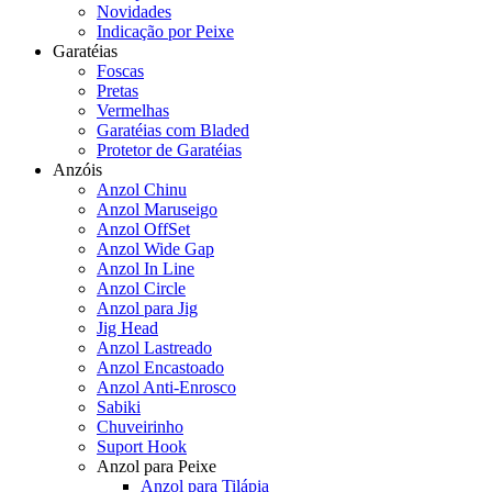
Novidades
Indicação por Peixe
Garatéias
Foscas
Pretas
Vermelhas
Garatéias com Bladed
Protetor de Garatéias
Anzóis
Anzol Chinu
Anzol Maruseigo
Anzol OffSet
Anzol Wide Gap
Anzol In Line
Anzol Circle
Anzol para Jig
Jig Head
Anzol Lastreado
Anzol Encastoado
Anzol Anti-Enrosco
Sabiki
Chuveirinho
Suport Hook
Anzol para Peixe
Anzol para Tilápia