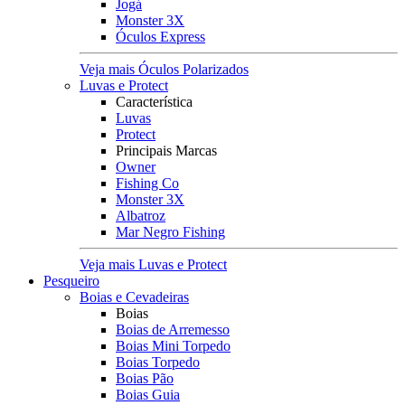
Jogá
Monster 3X
Óculos Express
Veja mais Óculos Polarizados
Luvas e Protect
Característica
Luvas
Protect
Principais Marcas
Owner
Fishing Co
Monster 3X
Albatroz
Mar Negro Fishing
Veja mais Luvas e Protect
Pesqueiro
Boias e Cevadeiras
Boias
Boias de Arremesso
Boias Mini Torpedo
Boias Torpedo
Boias Pão
Boias Guia