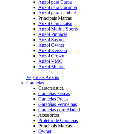
Anzol para Carpa
Anzol para Curimba
Anzol para Lambari
Principais Marcas
Anzol Gamakatsu
Anzol Marine Sports
Anzol Pinnacle
Anzol Sasame
Anzol Owner
Anzol Kenzaki
Anzol Crown
Anzol VMC
Anzol Meitou
Veja mais Anzóis
Garatéias
Característica
Garatéias Foscas
Garatéias Pretas
Garatéias Vermelhas
Garatéias com Bladed
Acessórios
Protetor de Garatéias
Principais Marcas
Owner