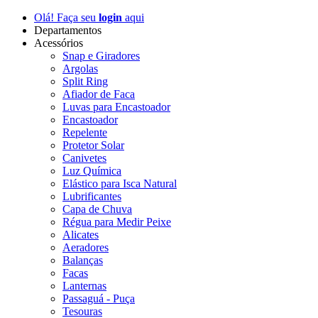
Olá! Faça seu
login
aqui
Departamentos
Acessórios
Snap e Giradores
Argolas
Split Ring
Afiador de Faca
Luvas para Encastoador
Encastoador
Repelente
Protetor Solar
Canivetes
Luz Química
Elástico para Isca Natural
Lubrificantes
Capa de Chuva
Régua para Medir Peixe
Alicates
Aeradores
Balanças
Facas
Lanternas
Passaguá - Puça
Tesouras