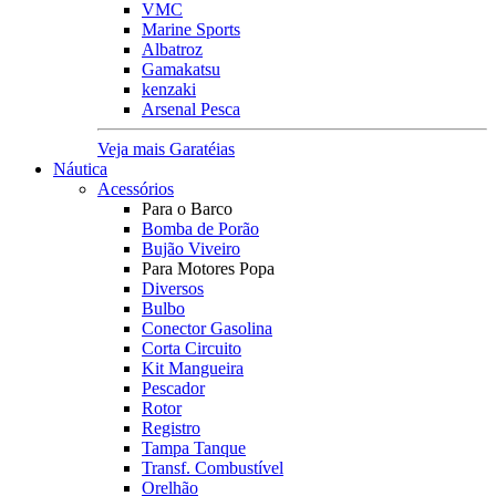
VMC
Marine Sports
Albatroz
Gamakatsu
kenzaki
Arsenal Pesca
Veja mais Garatéias
Náutica
Acessórios
Para o Barco
Bomba de Porão
Bujão Viveiro
Para Motores Popa
Diversos
Bulbo
Conector Gasolina
Corta Circuito
Kit Mangueira
Pescador
Rotor
Registro
Tampa Tanque
Transf. Combustível
Orelhão