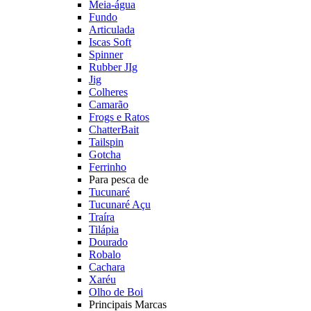
Meia-água
Fundo
Articulada
Iscas Soft
Spinner
Rubber JIg
Jig
Colheres
Camarão
Frogs e Ratos
ChatterBait
Tailspin
Gotcha
Ferrinho
Para pesca de
Tucunaré
Tucunaré Açu
Traíra
Tilápia
Dourado
Robalo
Cachara
Xaréu
Olho de Boi
Principais Marcas