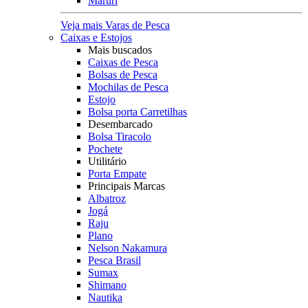
Maruri
Veja mais Varas de Pesca
Caixas e Estojos
Mais buscados
Caixas de Pesca
Bolsas de Pesca
Mochilas de Pesca
Estojo
Bolsa porta Carretilhas
Desembarcado
Bolsa Tiracolo
Pochete
Utilitário
Porta Empate
Principais Marcas
Albatroz
Jogá
Raju
Plano
Nelson Nakamura
Pesca Brasil
Sumax
Shimano
Nautika