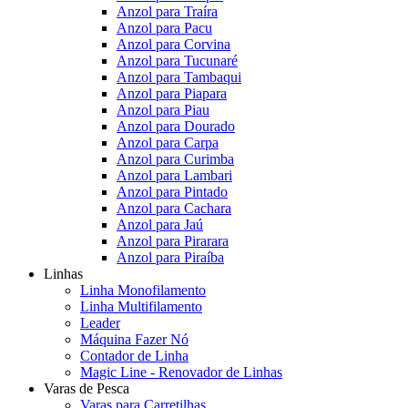
Anzol para Traíra
Anzol para Pacu
Anzol para Corvina
Anzol para Tucunaré
Anzol para Tambaqui
Anzol para Piapara
Anzol para Piau
Anzol para Dourado
Anzol para Carpa
Anzol para Curimba
Anzol para Lambari
Anzol para Pintado
Anzol para Cachara
Anzol para Jaú
Anzol para Pirarara
Anzol para Piraíba
Linhas
Linha Monofilamento
Linha Multifilamento
Leader
Máquina Fazer Nó
Contador de Linha
Magic Line - Renovador de Linhas
Varas de Pesca
Varas para Carretilhas