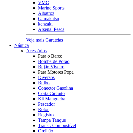
VMC
Marine Sports
Albatroz
Gamakatsu
kenzaki
Arsenal Pesca
Veja mais Garatéias
Náutica
Acessórios
Para o Barco
Bomba de Porão
Bujão Viveiro
Para Motores Popa
Diversos
Bulbo
Conector Gasolina
Corta Circuito
Kit Mangueira
Pescador
Rotor
Registro
Tampa Tanque
Transf. Combustível
Orelhão