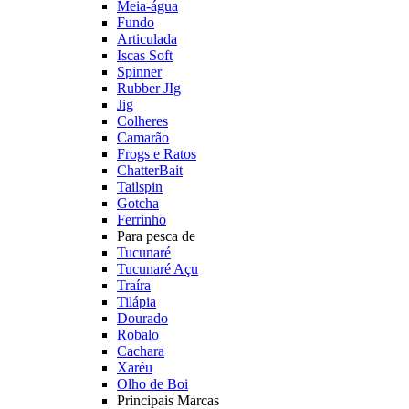
Meia-água
Fundo
Articulada
Iscas Soft
Spinner
Rubber JIg
Jig
Colheres
Camarão
Frogs e Ratos
ChatterBait
Tailspin
Gotcha
Ferrinho
Para pesca de
Tucunaré
Tucunaré Açu
Traíra
Tilápia
Dourado
Robalo
Cachara
Xaréu
Olho de Boi
Principais Marcas