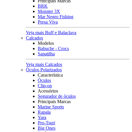
Principais Marcas
BRK
Monster 3X
Mar Negro Fishing
Presa Viva
Veja mais Buff e Balaclava
Calçados
Modelos
Babuche - Crocs
Sapatilha
Veja mais Calçados
Óculos Polarizados
Característica
Óculos
Clip-on
Acessórios
Segurador de óculos
Principais Marcas
Marine Sports
Rapala
Yara
Pro-Tsuri
Big Ones