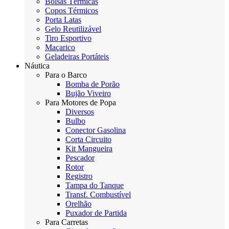
Bolsas Térmicas
Copos Térmicos
Porta Latas
Gelo Reutilizável
Tiro Esportivo
Maçarico
Geladeiras Portáteis
Náutica
Para o Barco
Bomba de Porão
Bujão Viveiro
Para Motores de Popa
Diversos
Bulbo
Conector Gasolina
Corta Circuito
Kit Mangueira
Pescador
Rotor
Registro
Tampa do Tanque
Transf. Combustível
Orelhão
Puxador de Partida
Para Carretas