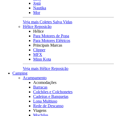
Jogá
Nautika
Mor
Veja mais Coletes Salva Vidas
Hélice Reposição
Hélice
Para Motores de Popa
Para Motores Elétricos
Principais Marcas
Clipper
MFX
Minn Kota
Veja mais Hélice Reposição
Camping
Acampamento
Acomodações
Barracas
Colchões e Colchonetes
Cadeiras e Banquetas
Lona Multiuso
Rede de Descanso
Viagens
Mochilas