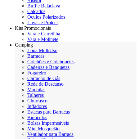
Viseira
Buff e Balaclava
Calçados
Óculos Polarizados
Luvas e Protect
Kits Promocionais
Vara e Carretilha
Vara e Molinete
Camping
Lona MultiUso
Barracas
Colchões e Colchonetes
Cadeiras e Banquetas
Fogareiro
Cartucho de Gás
Rede de Descanso
Mochilas
Talheres
Churrasco
Infladores
Estacas para Barracas
Binóculos
Bolsas Impermeáveis
Mini Mosquetão
Ventilador para Barraca