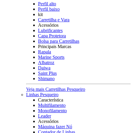
Perfil alto
Perfil baixo
kit
Carretilha e Vara
Acessórios
Lubrificantes
Capa Protetora
Bolsa para Carretilhas
Principais Marcas
Rapala
Marine Sports
Albatroz
Daiwa
Saint Plus
Shimano
Veja mais Carretilhas Pesqueiro
Linhas Pesqueiro
Característica
Multifilamento
Monofilamento
Leader
Acessórios
Máquina fazer Nó
Contador de Linhas