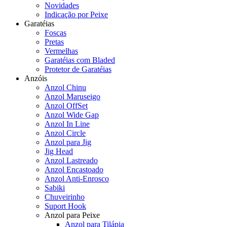
Novidades
Indicação por Peixe
Garatéias
Foscas
Pretas
Vermelhas
Garatéias com Bladed
Protetor de Garatéias
Anzóis
Anzol Chinu
Anzol Maruseigo
Anzol OffSet
Anzol Wide Gap
Anzol In Line
Anzol Circle
Anzol para Jig
Jig Head
Anzol Lastreado
Anzol Encastoado
Anzol Anti-Enrosco
Sabiki
Chuveirinho
Suport Hook
Anzol para Peixe
Anzol para Tilápia