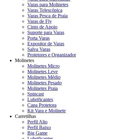
Varas para Molinetes
Varas Telescópica
Varas Pesca de Praia
Varas de Fly
Cinto de Apoio
Suporte para Varas
Porta Varas
Expositor de Varas
Salva Varas
Protetores e Organizador
Molinetes
Molinetes Micro
Molinetes Leve
Molinetes Médio
Molinetes Pesado
Molinetes Praia
Spincast
Lubrificantes
Capa Protetora
Kit Vara e Molinete
Carretilhas
Perfil Alto
Perfil Baixo
Big Game
Lubrificantes