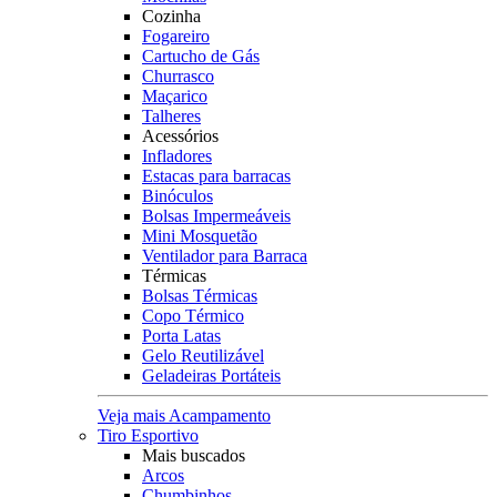
Cozinha
Fogareiro
Cartucho de Gás
Churrasco
Maçarico
Talheres
Acessórios
Infladores
Estacas para barracas
Binóculos
Bolsas Impermeáveis
Mini Mosquetão
Ventilador para Barraca
Térmicas
Bolsas Térmicas
Copo Térmico
Porta Latas
Gelo Reutilizável
Geladeiras Portáteis
Veja mais Acampamento
Tiro Esportivo
Mais buscados
Arcos
Chumbinhos