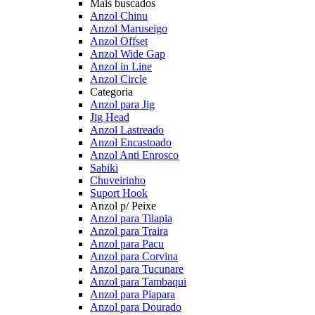
Mais buscados
Anzol Chinu
Anzol Maruseigo
Anzol Offset
Anzol Wide Gap
Anzol in Line
Anzol Circle
Categoria
Anzol para Jig
Jig Head
Anzol Lastreado
Anzol Encastoado
Anzol Anti Enrosco
Sabiki
Chuveirinho
Suport Hook
Anzol p/ Peixe
Anzol para Tilapia
Anzol para Traira
Anzol para Pacu
Anzol para Corvina
Anzol para Tucunare
Anzol para Tambaqui
Anzol para Piapara
Anzol para Dourado