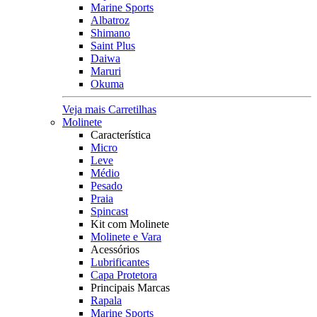
Marine Sports
Albatroz
Shimano
Saint Plus
Daiwa
Maruri
Okuma
Veja mais Carretilhas
Molinete
Característica
Micro
Leve
Médio
Pesado
Praia
Spincast
Kit com Molinete
Molinete e Vara
Acessórios
Lubrificantes
Capa Protetora
Principais Marcas
Rapala
Marine Sports