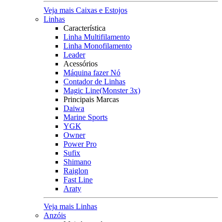
Veja mais Caixas e Estojos
Linhas
Característica
Linha Multifilamento
Linha Monofilamento
Leader
Acessórios
Máquina fazer Nó
Contador de Linhas
Magic Line(Monster 3x)
Principais Marcas
Daiwa
Marine Sports
YGK
Owner
Power Pro
Sufix
Shimano
Raiglon
Fast Line
Araty
Veja mais Linhas
Anzóis