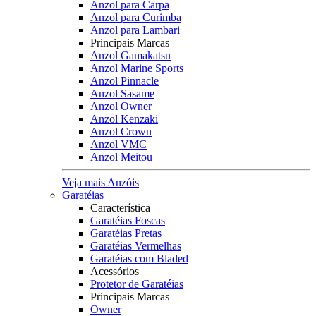
Anzol para Carpa
Anzol para Curimba
Anzol para Lambari
Principais Marcas
Anzol Gamakatsu
Anzol Marine Sports
Anzol Pinnacle
Anzol Sasame
Anzol Owner
Anzol Kenzaki
Anzol Crown
Anzol VMC
Anzol Meitou
Veja mais Anzóis
Garatéias
Característica
Garatéias Foscas
Garatéias Pretas
Garatéias Vermelhas
Garatéias com Bladed
Acessórios
Protetor de Garatéias
Principais Marcas
Owner