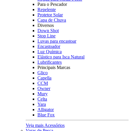
Para o Pescador
Repelente
Protetor Solar
Capa de Chuva
Diversos
Down Shot
Stop Line
Luvas para encastoar
Encastoador
Luz Química
Elástico para Isca Natural
Lubrificantes
Principais Marcas
Glico
Capella
CCM
Owner
Mury
Celta
Yara
Alligator
Blue Fox
Veja mais Acessórios
Varas de Pesca