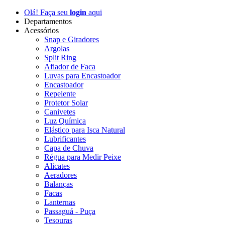
Olá! Faça seu
login
aqui
Departamentos
Acessórios
Snap e Giradores
Argolas
Split Ring
Afiador de Faca
Luvas para Encastoador
Encastoador
Repelente
Protetor Solar
Canivetes
Luz Química
Elástico para Isca Natural
Lubrificantes
Capa de Chuva
Régua para Medir Peixe
Alicates
Aeradores
Balanças
Facas
Lanternas
Passaguá - Puça
Tesouras