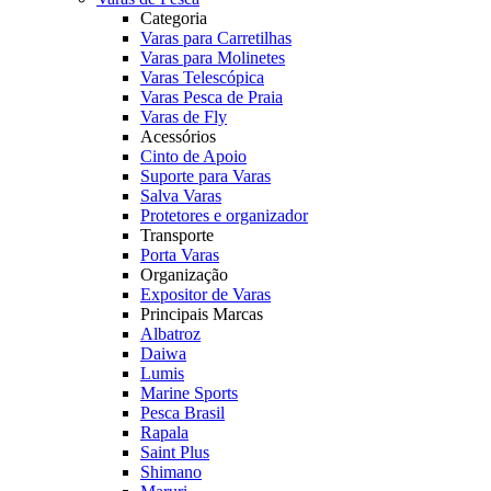
Categoria
Varas para Carretilhas
Varas para Molinetes
Varas Telescópica
Varas Pesca de Praia
Varas de Fly
Acessórios
Cinto de Apoio
Suporte para Varas
Salva Varas
Protetores e organizador
Transporte
Porta Varas
Organização
Expositor de Varas
Principais Marcas
Albatroz
Daiwa
Lumis
Marine Sports
Pesca Brasil
Rapala
Saint Plus
Shimano