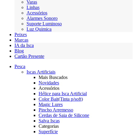
Varas
Linhas
Acessórios
Alarmes Sonoro
Suporte Luminoso
Luz Quimica
Peixes
Marcas
IA da Isca
Blog
Cartão Presente
Pesca
Iscas Artificiais
Mais Buscados
Novidades
Acessórios
Hélice para Isca Artificial
Color Bait(Tinta p/soft)
Magic Lures
Pincho Arremesso
Cerdas de Saia de Silicone
Salva Iscas
Categorias
Superfície