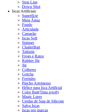
Stop Line
Down Shot
Iscas Artificiais
Superfície
Meia Água
Fundo
Articulada
Camarão
Iscas Soft
Spinner
ChatterBait
Tailspin
Frogs e Ratos
Rubber JIg
Jig
Colheres
Gotcha
Ferrinho
Pincho Arremesso
Hélice para Isca Artificial
Color Bait(Tinta p/soft)
Magic Lures
Cerdas de Saia de Silicone
Salva Iscas
Iscas por marcas