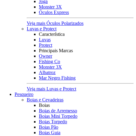
Jogá
Monster 3X
Óculos Express
Veja mais Óculos Polarizados
Luvas e Protect
Característica
Luvas
Protect
Principais Marcas
Owner
Fishing Co
Monster 3X
Albatroz
Mar Negro Fishing
Veja mais Luvas e Protect
Pesqueiro
Boias e Cevadeiras
Boias
Boias de Arremesso
Boias Mini Torpedo
Boias Torpedo
Boias Pão
Boias Guia