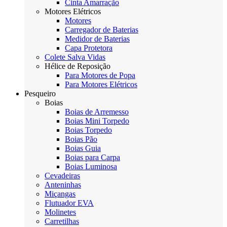
Cinta Amarração
Motores Elétricos
Motores
Carregador de Baterias
Medidor de Baterias
Capa Protetora
Colete Salva Vidas
Hélice de Reposição
Para Motores de Popa
Para Motores Elétricos
Pesqueiro
Boias
Boias de Arremesso
Boias Mini Torpedo
Boias Torpedo
Boias Pão
Boias Guia
Boias para Carpa
Boias Luminosa
Cevadeiras
Anteninhas
Miçangas
Flutuador EVA
Molinetes
Carretilhas