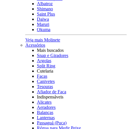
Albatroz
Shimano
Saint Plus
Daiwa
Maruri
Okuma
Veja mais Molinete
Acessórios
Mais buscados
Snap e Giradores
Argolas
Split Ring
Cutelaria
Facas
Canivetes
Tesouras
Afiador de Faca
Indispensáveis
Alicates
Aeradores
Balanças
Lanternas
Passaguá (Puça)
Régua para Medir Peixe