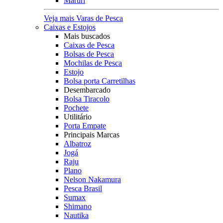
Maruri
Veja mais Varas de Pesca
Caixas e Estojos
Mais buscados
Caixas de Pesca
Bolsas de Pesca
Mochilas de Pesca
Estojo
Bolsa porta Carretilhas
Desembarcado
Bolsa Tiracolo
Pochete
Utilitário
Porta Empate
Principais Marcas
Albatroz
Jogá
Raju
Plano
Nelson Nakamura
Pesca Brasil
Sumax
Shimano
Nautika