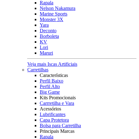
Rapala
Nelson Nakamura
Marine Sports
Monster 3X
Yara
Deconto
Borboleta
KV
Lori
Maruri
Veja mais Iscas Artificiais
Carretilhas
Características
Perfil Baixo
Perfil Alto
Big Game
Kits Promocionais
Carrretilha e Vara
Acessórios
Lubrificantes
Capa Protetora
Bolsa para Carretilha
Principais Marcas
Rapala