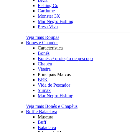
BRK
Fishing Co
Cardume
Monster 3X
Mar Negro Fishing
Presa Viva
Veja mais Roupas
Bonés e Chapéus
Característica
Bonés
Bonés c/ proteção de pescoço
Chapéu
Viseira
Principais Marcas
BRK
Vida de Pescador
Sumax
Mar Negro Fishing
Veja mais Bonés e Chapéus
Buff e Balaclava
Máscara
Buff
Balaclava