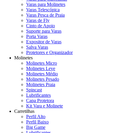
Varas para Molinetes
Varas Telescópica
Varas Pesca de Praia
Varas de Fly
Cinto de Apoio
Suporte para Varas
Porta Varas
Expositor de Varas
Salva Varas
Protetores e Organizador
Molinetes
Molinetes Micro
Molinetes Leve
Molinetes Médio
Molinetes Pesado
Molinetes Praia
Spincast
Lubrificantes
Capa Protetora
Kit Vara e Molinete
Carretilhas
Perfil Alto
Perfil Baixo
Big Game
Lubrificantes