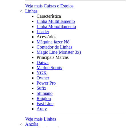
Veja mais Caixas e Estojos
Linhas
Característica
Linha Multifilamento
Linha Monofilamento
Leader
Acessórios
Máquina fazer Nó
Contador de Linhas
Magic Line(Monster 3x)
Principais Marcas
Daiwa
Marine Sports
YGK
Owner
Power Pro
Sufix
Shimano
Raiglon
Fast Line
Araty
Veja mais Linhas
Anzóis