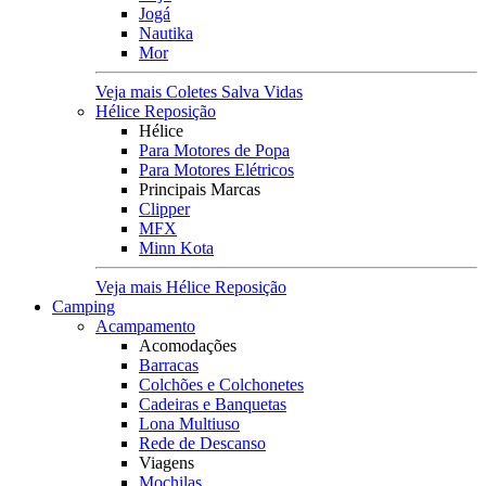
Jogá
Nautika
Mor
Veja mais Coletes Salva Vidas
Hélice Reposição
Hélice
Para Motores de Popa
Para Motores Elétricos
Principais Marcas
Clipper
MFX
Minn Kota
Veja mais Hélice Reposição
Camping
Acampamento
Acomodações
Barracas
Colchões e Colchonetes
Cadeiras e Banquetas
Lona Multiuso
Rede de Descanso
Viagens
Mochilas