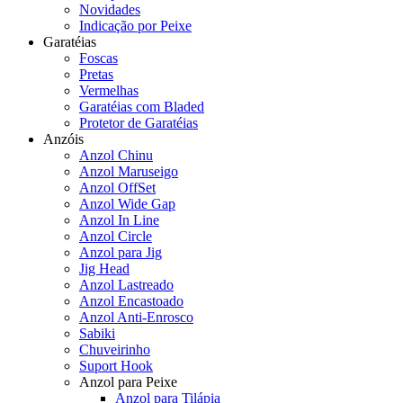
Novidades
Indicação por Peixe
Garatéias
Foscas
Pretas
Vermelhas
Garatéias com Bladed
Protetor de Garatéias
Anzóis
Anzol Chinu
Anzol Maruseigo
Anzol OffSet
Anzol Wide Gap
Anzol In Line
Anzol Circle
Anzol para Jig
Jig Head
Anzol Lastreado
Anzol Encastoado
Anzol Anti-Enrosco
Sabiki
Chuveirinho
Suport Hook
Anzol para Peixe
Anzol para Tilápia