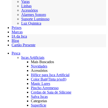
Varas
Linhas
Acessórios
Alarmes Sonoro
Suporte Luminoso
Luz Quimica
Peixes
Marcas
IA da Isca
Blog
Cartão Presente
Pesca
Iscas Artificiais
Mais Buscados
Novidades
Acessórios
Hélice para Isca Artificial
Color Bait(Tinta p/soft)
Magic Lures
Pincho Arremesso
Cerdas de Saia de Silicone
Salva Iscas
Categorias
Superfície