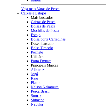
Maruri
Veja mais Varas de Pesca
Caixas e Estojos
Mais buscados
Caixas de Pesca
Bolsas de Pesca
Mochilas de Pesca
Estojo
Bolsa porta Carretilhas
Desembarcado
Bolsa Tiracolo
Pochete
Utilitário
Porta Empate
Principais Marcas
Albatroz
Jogá
Raju
Plano
Nelson Nakamura
Pesca Brasil
Sumax
Shimano
Nautika