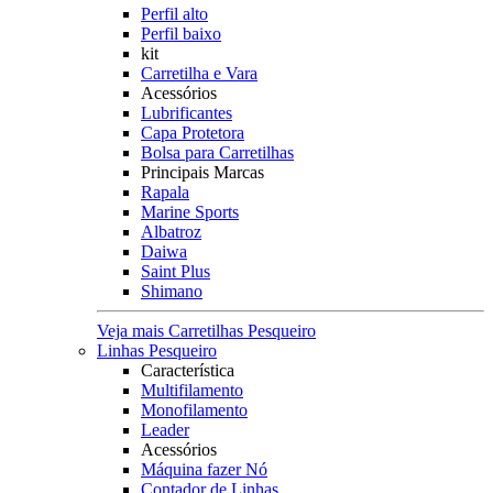
Perfil alto
Perfil baixo
kit
Carretilha e Vara
Acessórios
Lubrificantes
Capa Protetora
Bolsa para Carretilhas
Principais Marcas
Rapala
Marine Sports
Albatroz
Daiwa
Saint Plus
Shimano
Veja mais Carretilhas Pesqueiro
Linhas Pesqueiro
Característica
Multifilamento
Monofilamento
Leader
Acessórios
Máquina fazer Nó
Contador de Linhas