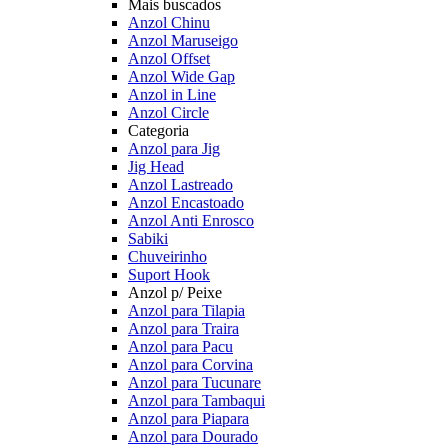
Mais buscados
Anzol Chinu
Anzol Maruseigo
Anzol Offset
Anzol Wide Gap
Anzol in Line
Anzol Circle
Categoria
Anzol para Jig
Jig Head
Anzol Lastreado
Anzol Encastoado
Anzol Anti Enrosco
Sabiki
Chuveirinho
Suport Hook
Anzol p/ Peixe
Anzol para Tilapia
Anzol para Traira
Anzol para Pacu
Anzol para Corvina
Anzol para Tucunare
Anzol para Tambaqui
Anzol para Piapara
Anzol para Dourado