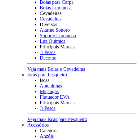
Boias para Carpa
Boias Luminosa
Cevadeiras
Cevadeiras
Diversos
Alarme Sonoro
Suporte Luminoso
Luz Quimica
Principais Marcas
Jr Pesca
Deconto
Veja mais Boias e Cevadeiras
Iscas para Pesqueiro
Iscas
Anteninhas
Miçangas
Flutuador EVA
Principais Marcas
Jr Pesca
Veja mais Iscas para Pesqueiro
Acessórios
Categoria
Anzóis