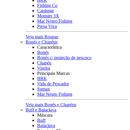
BRK
Fishing Co
Cardume
Monster 3X
Mar Negro Fishing
Presa Viva
Veja mais Roupas
Bonés e Chapéus
Característica
Bonés
Bonés c/ proteção de pescoço
Chapéu
Viseira
Principais Marcas
BRK
Vida de Pescador
Sumax
Mar Negro Fishing
Veja mais Bonés e Chapéus
Buff e Balaclava
Máscara
Buff
Balaclava