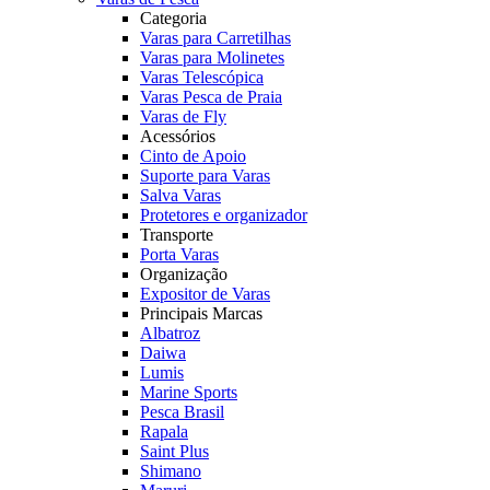
Categoria
Varas para Carretilhas
Varas para Molinetes
Varas Telescópica
Varas Pesca de Praia
Varas de Fly
Acessórios
Cinto de Apoio
Suporte para Varas
Salva Varas
Protetores e organizador
Transporte
Porta Varas
Organização
Expositor de Varas
Principais Marcas
Albatroz
Daiwa
Lumis
Marine Sports
Pesca Brasil
Rapala
Saint Plus
Shimano