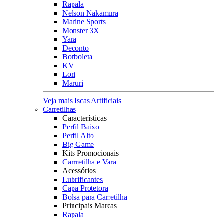
Rapala
Nelson Nakamura
Marine Sports
Monster 3X
Yara
Deconto
Borboleta
KV
Lori
Maruri
Veja mais Iscas Artificiais
Carretilhas
Características
Perfil Baixo
Perfil Alto
Big Game
Kits Promocionais
Carrretilha e Vara
Acessórios
Lubrificantes
Capa Protetora
Bolsa para Carretilha
Principais Marcas
Rapala