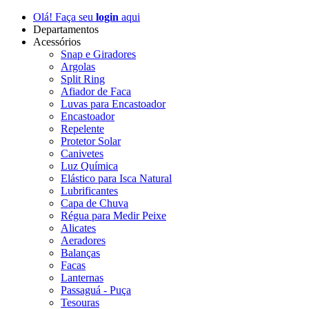
Olá! Faça seu
login
aqui
Departamentos
Acessórios
Snap e Giradores
Argolas
Split Ring
Afiador de Faca
Luvas para Encastoador
Encastoador
Repelente
Protetor Solar
Canivetes
Luz Química
Elástico para Isca Natural
Lubrificantes
Capa de Chuva
Régua para Medir Peixe
Alicates
Aeradores
Balanças
Facas
Lanternas
Passaguá - Puça
Tesouras