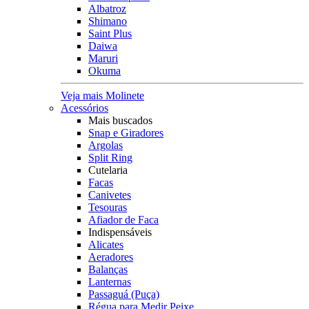
Albatroz
Shimano
Saint Plus
Daiwa
Maruri
Okuma
Veja mais Molinete
Acessórios
Mais buscados
Snap e Giradores
Argolas
Split Ring
Cutelaria
Facas
Canivetes
Tesouras
Afiador de Faca
Indispensáveis
Alicates
Aeradores
Balanças
Lanternas
Passaguá (Puça)
Régua para Medir Peixe