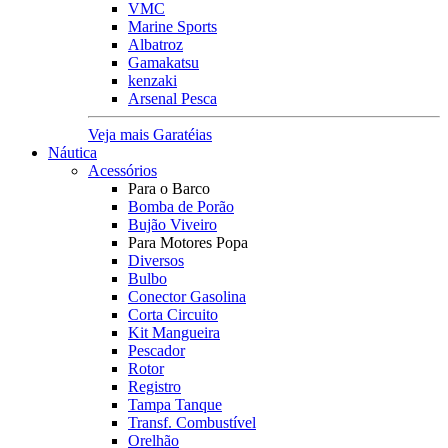
VMC
Marine Sports
Albatroz
Gamakatsu
kenzaki
Arsenal Pesca
Veja mais Garatéias
Náutica
Acessórios
Para o Barco
Bomba de Porão
Bujão Viveiro
Para Motores Popa
Diversos
Bulbo
Conector Gasolina
Corta Circuito
Kit Mangueira
Pescador
Rotor
Registro
Tampa Tanque
Transf. Combustível
Orelhão