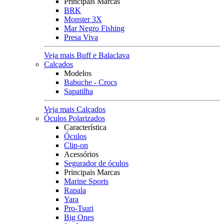
Principais Marcas
BRK
Monster 3X
Mar Negro Fishing
Presa Viva
Veja mais Buff e Balaclava
Calçados
Modelos
Babuche - Crocs
Sapatilha
Veja mais Calçados
Óculos Polarizados
Característica
Óculos
Clip-on
Acessórios
Segurador de óculos
Principais Marcas
Marine Sports
Rapala
Yara
Pro-Tsuri
Big Ones