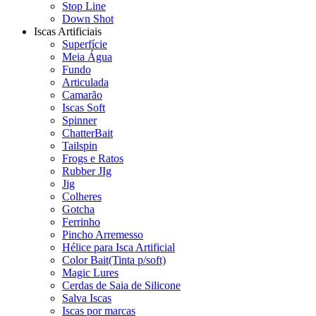
Stop Line
Down Shot
Iscas Artificiais
Superfície
Meia Água
Fundo
Articulada
Camarão
Iscas Soft
Spinner
ChatterBait
Tailspin
Frogs e Ratos
Rubber JIg
Jig
Colheres
Gotcha
Ferrinho
Pincho Arremesso
Hélice para Isca Artificial
Color Bait(Tinta p/soft)
Magic Lures
Cerdas de Saia de Silicone
Salva Iscas
Iscas por marcas