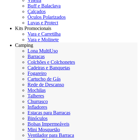
Viseira
Buff e Balaclava
Calçados
Óculos Polarizados
Luvas e Protect
Kits Promocionais
Vara e Carretilha
Vara e Molinete
Camping
Lona MultiUso
Barracas
Colchões e Colchonetes
Cadeiras e Banquetas
Fogareiro
Cartucho de Gás
Rede de Descanso
Mochilas
Talheres
Churrasco
Infladores
Estacas para Barracas
Binóculos
Bolsas Impermeáveis
Mini Mosquetão
Ventilador para Barraca