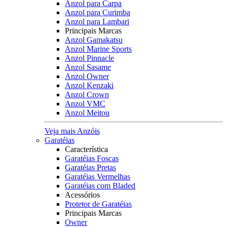
Anzol para Carpa
Anzol para Curimba
Anzol para Lambari
Principais Marcas
Anzol Gamakatsu
Anzol Marine Sports
Anzol Pinnacle
Anzol Sasame
Anzol Owner
Anzol Kenzaki
Anzol Crown
Anzol VMC
Anzol Meitou
Veja mais Anzóis
Garatéias
Característica
Garatéias Foscas
Garatéias Pretas
Garatéias Vermelhas
Garatéias com Bladed
Acessórios
Protetor de Garatéias
Principais Marcas
Owner