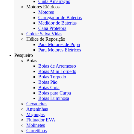
Cinta Amarração
Motores Elétricos
Motores
Carregador de Baterias
Medidor de Baterias
Capa Protetora
Colete Salva Vidas
Hélice de Reposição
Para Motores de Popa
Para Motores Elétricos
Pesqueiro
Boias
Boias de Arremesso
Boias Mini Torpedo
Boias Torpedo
Boias Pão
Boias Guia
Boias para Carpa
Boias Luminosa
Cevadeiras
Anteninhas
Miçangas
Flutuador EVA
Molinetes
Carretilhas