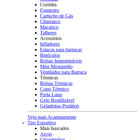
Cozinha
Fogareiro
Cartucho de Gás
Churrasco
Maçarico
Talheres
Acessórios
Infladores
Estacas para barracas
Binóculos
Bolsas Impermeáveis
Mini Mosquetão
Ventilador para Barraca
Térmicas
Bolsas Térmicas
Copo Térmico
Porta Latas
Gelo Reutilizável
Geladeiras Portáteis
Veja mais Acampamento
Tiro Esportivo
Mais buscados
Arcos
Chumbinhos