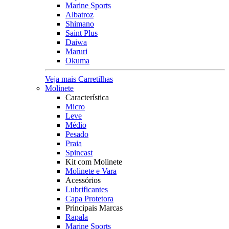
Marine Sports
Albatroz
Shimano
Saint Plus
Daiwa
Maruri
Okuma
Veja mais Carretilhas
Molinete
Característica
Micro
Leve
Médio
Pesado
Praia
Spincast
Kit com Molinete
Molinete e Vara
Acessórios
Lubrificantes
Capa Protetora
Principais Marcas
Rapala
Marine Sports