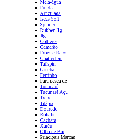
Meia-água
Fundo
Articulada
Iscas Soft
Spinner
Rubber JIg
Jig
Colheres
Camarão
Frogs e Ratos
ChatterBait
Tailspin
Gotcha
Ferrinho
Para pesca de
Tucunaré
Tucunaré Açu
Traíra
Tilápia
Dourado
Robalo
Cachara
Xaréu
Olho de Boi
Principais Marcas