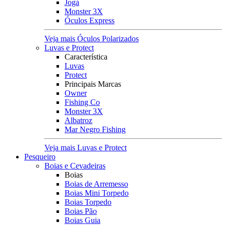
Jogá
Monster 3X
Óculos Express
Veja mais Óculos Polarizados
Luvas e Protect
Característica
Luvas
Protect
Principais Marcas
Owner
Fishing Co
Monster 3X
Albatroz
Mar Negro Fishing
Veja mais Luvas e Protect
Pesqueiro
Boias e Cevadeiras
Boias
Boias de Arremesso
Boias Mini Torpedo
Boias Torpedo
Boias Pão
Boias Guia