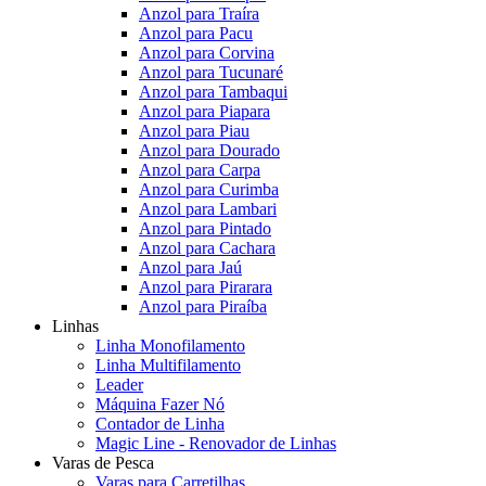
Anzol para Traíra
Anzol para Pacu
Anzol para Corvina
Anzol para Tucunaré
Anzol para Tambaqui
Anzol para Piapara
Anzol para Piau
Anzol para Dourado
Anzol para Carpa
Anzol para Curimba
Anzol para Lambari
Anzol para Pintado
Anzol para Cachara
Anzol para Jaú
Anzol para Pirarara
Anzol para Piraíba
Linhas
Linha Monofilamento
Linha Multifilamento
Leader
Máquina Fazer Nó
Contador de Linha
Magic Line - Renovador de Linhas
Varas de Pesca
Varas para Carretilhas