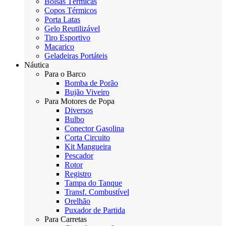
Bolsas Térmicas
Copos Térmicos
Porta Latas
Gelo Reutilizável
Tiro Esportivo
Maçarico
Geladeiras Portáteis
Náutica
Para o Barco
Bomba de Porão
Bujão Viveiro
Para Motores de Popa
Diversos
Bulbo
Conector Gasolina
Corta Circuito
Kit Mangueira
Pescador
Rotor
Registro
Tampa do Tanque
Transf. Combustível
Orelhão
Puxador de Partida
Para Carretas