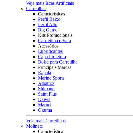
Veja mais Iscas Artificiais
Carretilhas
Características
Perfil Baixo
Perfil Alto
Big Game
Kits Promocionais
Carrretilha e Vara
Acessórios
Lubrificantes
Capa Protetora
Bolsa para Carretilha
Principais Marcas
Rapala
Marine Sports
Albatroz
Shimano
Saint Plus
Daiwa
Maruri
Okuma
Veja mais Carretilhas
Molinete
Característica