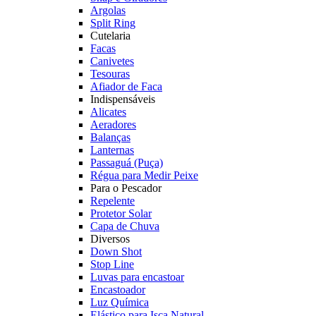
Argolas
Split Ring
Cutelaria
Facas
Canivetes
Tesouras
Afiador de Faca
Indispensáveis
Alicates
Aeradores
Balanças
Lanternas
Passaguá (Puça)
Régua para Medir Peixe
Para o Pescador
Repelente
Protetor Solar
Capa de Chuva
Diversos
Down Shot
Stop Line
Luvas para encastoar
Encastoador
Luz Química
Elástico para Isca Natural