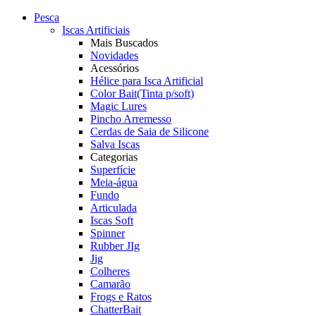
Pesca
Iscas Artificiais
Mais Buscados
Novidades
Acessórios
Hélice para Isca Artificial
Color Bait(Tinta p/soft)
Magic Lures
Pincho Arremesso
Cerdas de Saia de Silicone
Salva Iscas
Categorias
Superfície
Meia-água
Fundo
Articulada
Iscas Soft
Spinner
Rubber JIg
Jig
Colheres
Camarão
Frogs e Ratos
ChatterBait