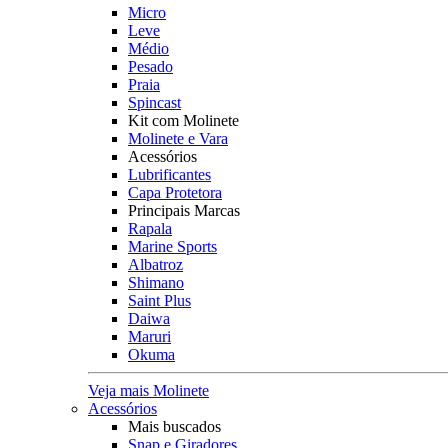
Micro
Leve
Médio
Pesado
Praia
Spincast
Kit com Molinete
Molinete e Vara
Acessórios
Lubrificantes
Capa Protetora
Principais Marcas
Rapala
Marine Sports
Albatroz
Shimano
Saint Plus
Daiwa
Maruri
Okuma
Veja mais Molinete
Acessórios
Mais buscados
Snap e Giradores