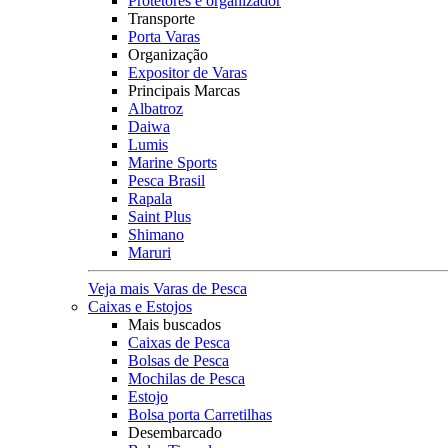
Protetores e organizador
Transporte
Porta Varas
Organização
Expositor de Varas
Principais Marcas
Albatroz
Daiwa
Lumis
Marine Sports
Pesca Brasil
Rapala
Saint Plus
Shimano
Maruri
Veja mais Varas de Pesca
Caixas e Estojos
Mais buscados
Caixas de Pesca
Bolsas de Pesca
Mochilas de Pesca
Estojo
Bolsa porta Carretilhas
Desembarcado