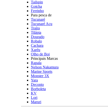
Tailspin
Gotcha
Ferrinho
Para pesca de
Tucunaré
Tucunaré Açu
Traíra
Tilápia
Dourado
Robalo
Cachara
Xaréu
Olho de Boi
Principais Marcas
Rapala
Nelson Nakamura
Marine Sports
Monster 3X
Yara
Deconto
Borboleta
KV
Lori
Maruri