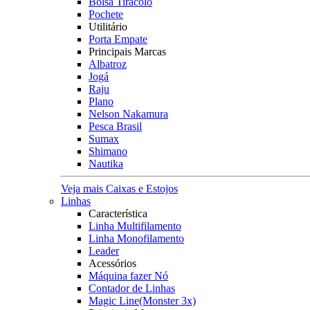
Bolsa Tiracolo
Pochete
Utilitário
Porta Empate
Principais Marcas
Albatroz
Jogá
Raju
Plano
Nelson Nakamura
Pesca Brasil
Sumax
Shimano
Nautika
Veja mais Caixas e Estojos
Linhas
Característica
Linha Multifilamento
Linha Monofilamento
Leader
Acessórios
Máquina fazer Nó
Contador de Linhas
Magic Line(Monster 3x)