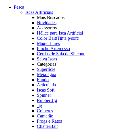
Pesca
Iscas Artificiais
Mais Buscados
Novidades
Acessórios
Hélice para Isca Artificial
Color Bait(Tinta p/soft)
Magic Lures
Pincho Arremesso
Cerdas de Saia de Silicone
Salva Iscas
Categorias
Superfície
Meia-água
Fundo
Articulada
Iscas Soft
Spinner
Rubber JIg
Jig
Colheres
Camarão
Frogs e Ratos
ChatterBait