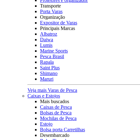
Protetores e organizador
Transporte
Porta Varas
Organização
Expositor de Varas
Principais Marcas
Albatroz
Daiwa
Lumis
Marine Sports
Pesca Brasil
Rapala
Saint Plus
Shimano
Maruri
Veja mais Varas de Pesca
Caixas e Estojos
Mais buscados
Caixas de Pesca
Bolsas de Pesca
Mochilas de Pesca
Estojo
Bolsa porta Carretilhas
Desembarcado