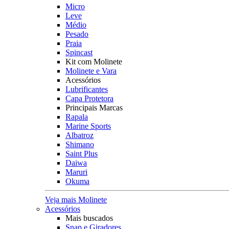
Micro
Leve
Médio
Pesado
Praia
Spincast
Kit com Molinete
Molinete e Vara
Acessórios
Lubrificantes
Capa Protetora
Principais Marcas
Rapala
Marine Sports
Albatroz
Shimano
Saint Plus
Daiwa
Maruri
Okuma
Veja mais Molinete
Acessórios
Mais buscados
Snap e Giradores