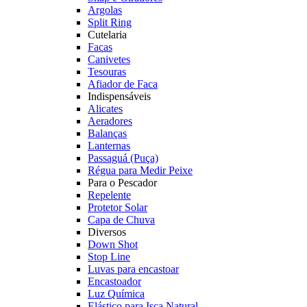
Argolas
Split Ring
Cutelaria
Facas
Canivetes
Tesouras
Afiador de Faca
Indispensáveis
Alicates
Aeradores
Balanças
Lanternas
Passaguá (Puça)
Régua para Medir Peixe
Para o Pescador
Repelente
Protetor Solar
Capa de Chuva
Diversos
Down Shot
Stop Line
Luvas para encastoar
Encastoador
Luz Química
Elástico para Isca Natural