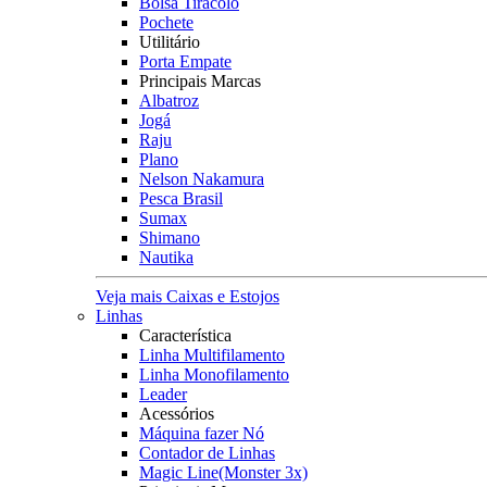
Bolsa Tiracolo
Pochete
Utilitário
Porta Empate
Principais Marcas
Albatroz
Jogá
Raju
Plano
Nelson Nakamura
Pesca Brasil
Sumax
Shimano
Nautika
Veja mais Caixas e Estojos
Linhas
Característica
Linha Multifilamento
Linha Monofilamento
Leader
Acessórios
Máquina fazer Nó
Contador de Linhas
Magic Line(Monster 3x)