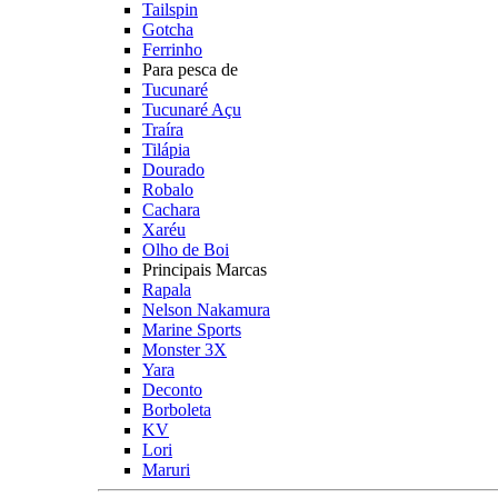
Tailspin
Gotcha
Ferrinho
Para pesca de
Tucunaré
Tucunaré Açu
Traíra
Tilápia
Dourado
Robalo
Cachara
Xaréu
Olho de Boi
Principais Marcas
Rapala
Nelson Nakamura
Marine Sports
Monster 3X
Yara
Deconto
Borboleta
KV
Lori
Maruri