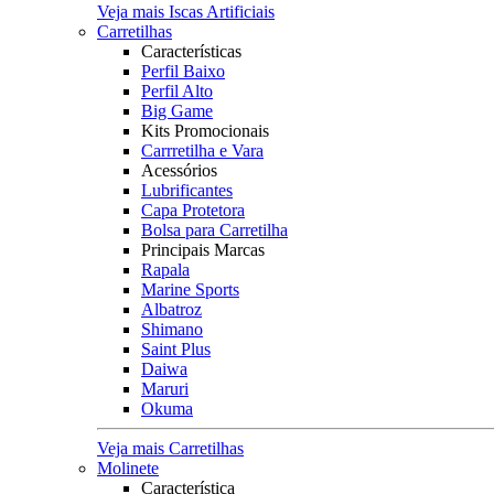
Veja mais Iscas Artificiais
Carretilhas
Características
Perfil Baixo
Perfil Alto
Big Game
Kits Promocionais
Carrretilha e Vara
Acessórios
Lubrificantes
Capa Protetora
Bolsa para Carretilha
Principais Marcas
Rapala
Marine Sports
Albatroz
Shimano
Saint Plus
Daiwa
Maruri
Okuma
Veja mais Carretilhas
Molinete
Característica