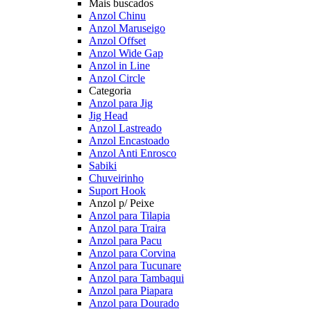
Mais buscados
Anzol Chinu
Anzol Maruseigo
Anzol Offset
Anzol Wide Gap
Anzol in Line
Anzol Circle
Categoria
Anzol para Jig
Jig Head
Anzol Lastreado
Anzol Encastoado
Anzol Anti Enrosco
Sabiki
Chuveirinho
Suport Hook
Anzol p/ Peixe
Anzol para Tilapia
Anzol para Traira
Anzol para Pacu
Anzol para Corvina
Anzol para Tucunare
Anzol para Tambaqui
Anzol para Piapara
Anzol para Dourado