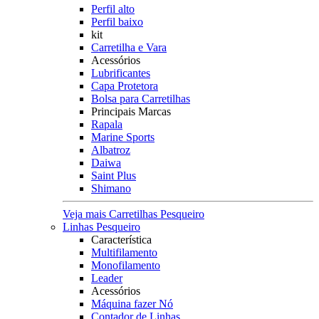
Perfil alto
Perfil baixo
kit
Carretilha e Vara
Acessórios
Lubrificantes
Capa Protetora
Bolsa para Carretilhas
Principais Marcas
Rapala
Marine Sports
Albatroz
Daiwa
Saint Plus
Shimano
Veja mais Carretilhas Pesqueiro
Linhas Pesqueiro
Característica
Multifilamento
Monofilamento
Leader
Acessórios
Máquina fazer Nó
Contador de Linhas