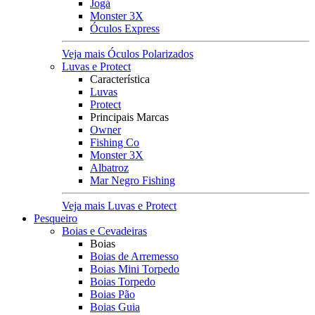
Jogá
Monster 3X
Óculos Express
Veja mais Óculos Polarizados
Luvas e Protect
Característica
Luvas
Protect
Principais Marcas
Owner
Fishing Co
Monster 3X
Albatroz
Mar Negro Fishing
Veja mais Luvas e Protect
Pesqueiro
Boias e Cevadeiras
Boias
Boias de Arremesso
Boias Mini Torpedo
Boias Torpedo
Boias Pão
Boias Guia