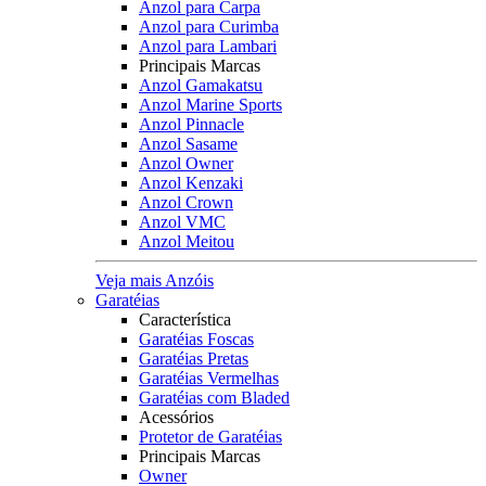
Anzol para Carpa
Anzol para Curimba
Anzol para Lambari
Principais Marcas
Anzol Gamakatsu
Anzol Marine Sports
Anzol Pinnacle
Anzol Sasame
Anzol Owner
Anzol Kenzaki
Anzol Crown
Anzol VMC
Anzol Meitou
Veja mais Anzóis
Garatéias
Característica
Garatéias Foscas
Garatéias Pretas
Garatéias Vermelhas
Garatéias com Bladed
Acessórios
Protetor de Garatéias
Principais Marcas
Owner