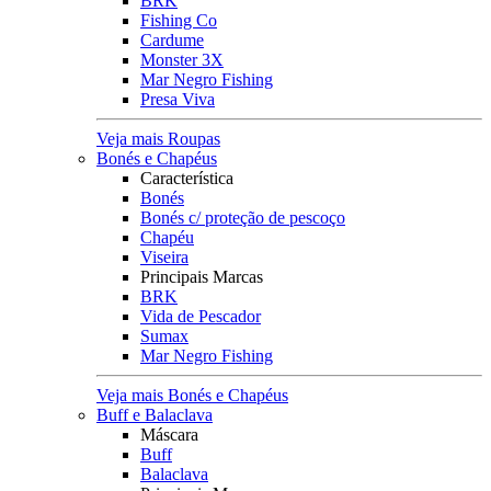
BRK
Fishing Co
Cardume
Monster 3X
Mar Negro Fishing
Presa Viva
Veja mais Roupas
Bonés e Chapéus
Característica
Bonés
Bonés c/ proteção de pescoço
Chapéu
Viseira
Principais Marcas
BRK
Vida de Pescador
Sumax
Mar Negro Fishing
Veja mais Bonés e Chapéus
Buff e Balaclava
Máscara
Buff
Balaclava