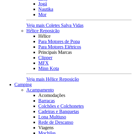
Jogá
Nautika
Mor
Veja mais Coletes Salva Vidas
Hélice Reposição
Hélice
Para Motores de Popa
Para Motores Elétricos
Principais Marcas
Clipper
MFX
Minn Kota
Veja mais Hélice Reposição
Camping
Acampamento
Acomodações
Barracas
Colchões e Colchonetes
Cadeiras e Banquetas
Lona Multiuso
Rede de Descanso
Viagens
Mochilas