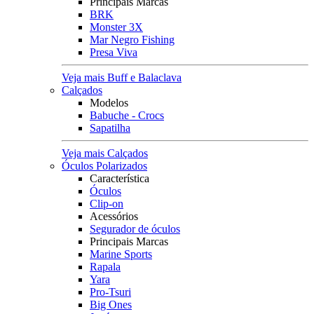
Principais Marcas
BRK
Monster 3X
Mar Negro Fishing
Presa Viva
Veja mais Buff e Balaclava
Calçados
Modelos
Babuche - Crocs
Sapatilha
Veja mais Calçados
Óculos Polarizados
Característica
Óculos
Clip-on
Acessórios
Segurador de óculos
Principais Marcas
Marine Sports
Rapala
Yara
Pro-Tsuri
Big Ones