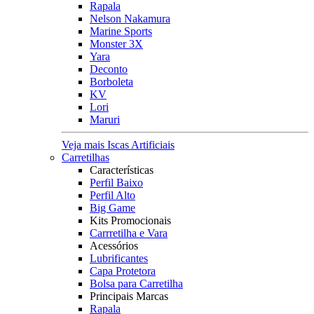
Rapala
Nelson Nakamura
Marine Sports
Monster 3X
Yara
Deconto
Borboleta
KV
Lori
Maruri
Veja mais Iscas Artificiais
Carretilhas
Características
Perfil Baixo
Perfil Alto
Big Game
Kits Promocionais
Carrretilha e Vara
Acessórios
Lubrificantes
Capa Protetora
Bolsa para Carretilha
Principais Marcas
Rapala