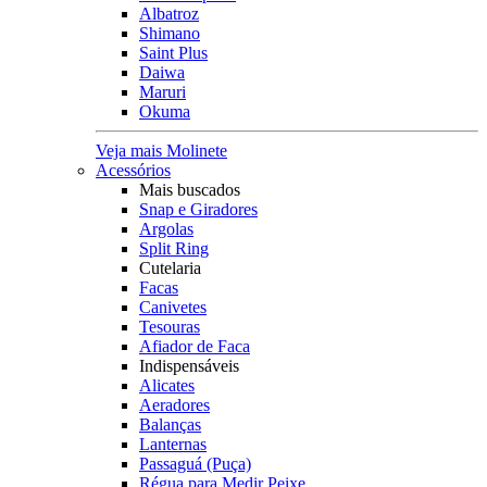
Albatroz
Shimano
Saint Plus
Daiwa
Maruri
Okuma
Veja mais Molinete
Acessórios
Mais buscados
Snap e Giradores
Argolas
Split Ring
Cutelaria
Facas
Canivetes
Tesouras
Afiador de Faca
Indispensáveis
Alicates
Aeradores
Balanças
Lanternas
Passaguá (Puça)
Régua para Medir Peixe