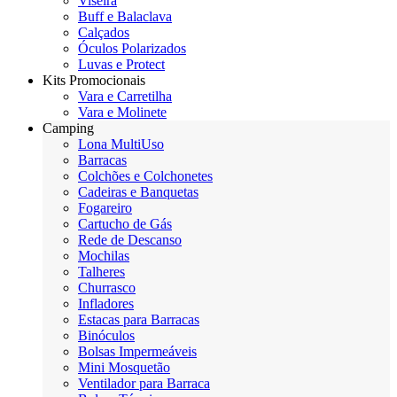
Viseira
Buff e Balaclava
Calçados
Óculos Polarizados
Luvas e Protect
Kits Promocionais
Vara e Carretilha
Vara e Molinete
Camping
Lona MultiUso
Barracas
Colchões e Colchonetes
Cadeiras e Banquetas
Fogareiro
Cartucho de Gás
Rede de Descanso
Mochilas
Talheres
Churrasco
Infladores
Estacas para Barracas
Binóculos
Bolsas Impermeáveis
Mini Mosquetão
Ventilador para Barraca