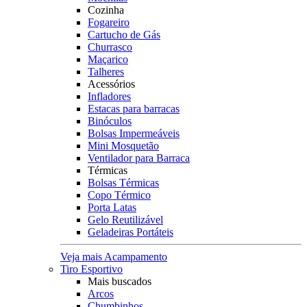
Cozinha
Fogareiro
Cartucho de Gás
Churrasco
Maçarico
Talheres
Acessórios
Infladores
Estacas para barracas
Binóculos
Bolsas Impermeáveis
Mini Mosquetão
Ventilador para Barraca
Térmicas
Bolsas Térmicas
Copo Térmico
Porta Latas
Gelo Reutilizável
Geladeiras Portáteis
Veja mais Acampamento
Tiro Esportivo
Mais buscados
Arcos
Chumbinhos