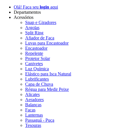
Olá! Faça seu
login
aqui
Departamentos
Acessórios
Snap e Giradores
Argolas
Split Ring
Afiador de Faca
Luvas para Encastoador
Encastoador
Repelente
Protetor Solar
Canivetes
Luz Química
Elástico para Isca Natural
Lubrificantes
Capa de Chuva
Régua para Medir Peixe
Alicates
Aeradores
Balanças
Facas
Lanternas
Passaguá - Puça
Tesouras