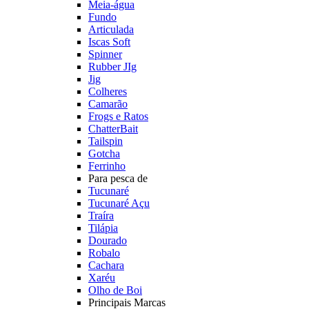
Meia-água
Fundo
Articulada
Iscas Soft
Spinner
Rubber JIg
Jig
Colheres
Camarão
Frogs e Ratos
ChatterBait
Tailspin
Gotcha
Ferrinho
Para pesca de
Tucunaré
Tucunaré Açu
Traíra
Tilápia
Dourado
Robalo
Cachara
Xaréu
Olho de Boi
Principais Marcas