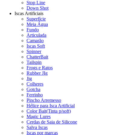
Stop Line
Down Shot
Iscas Artificiais
Superfície
Meia Água
Fundo
Articulada
Camarão
Iscas Soft
Spinner
ChatterBait
Tailspin
Frogs e Ratos
Rubber JIg
Jig
Colheres
Gotcha
Ferrinho
Pincho Arremesso
Hélice para Isca Artificial
Color Bait(Tinta p/soft)
Magic Lures
Cerdas de Saia de Silicone
Salva Iscas
Iscas por marcas