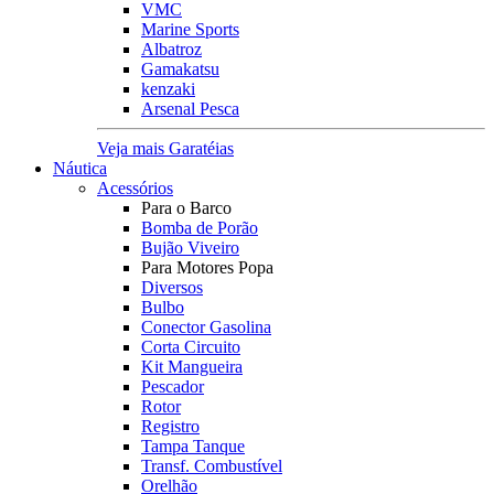
VMC
Marine Sports
Albatroz
Gamakatsu
kenzaki
Arsenal Pesca
Veja mais Garatéias
Náutica
Acessórios
Para o Barco
Bomba de Porão
Bujão Viveiro
Para Motores Popa
Diversos
Bulbo
Conector Gasolina
Corta Circuito
Kit Mangueira
Pescador
Rotor
Registro
Tampa Tanque
Transf. Combustível
Orelhão