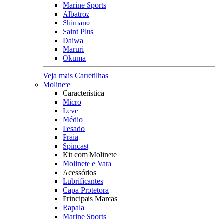
Marine Sports
Albatroz
Shimano
Saint Plus
Daiwa
Maruri
Okuma
Veja mais Carretilhas
Molinete
Característica
Micro
Leve
Médio
Pesado
Praia
Spincast
Kit com Molinete
Molinete e Vara
Acessórios
Lubrificantes
Capa Protetora
Principais Marcas
Rapala
Marine Sports