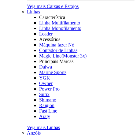
Veja mais Caixas e Estojos
Linhas
Característica
Linha Multifilamento
Linha Monofilamento
Leader
Acessórios
Máquina fazer Nó
Contador de Linhas
Magic Line(Monster 3x)
Principais Marcas
Daiwa
Marine Sports
YGK
Owner
Power Pro
Sufix
Shimano
Raiglon
Fast Line
Araty
Veja mais Linhas
Anzóis