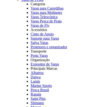
Categoria
Varas para Carretilhas
Varas para Molinetes
Varas Telescópica
Varas Pesca de Praia
Varas de Fly
Acessórios
Cinto de Apoio
Suporte para Varas
Salva Varas
Protetores e organizador
Transporte
Porta Varas
Organização
Expositor de Varas
Principais Marcas
Albatroz
Daiwa
Lumis
Marine Sports
Pesca Brasil
Rapala
Saint Plus
Shimano