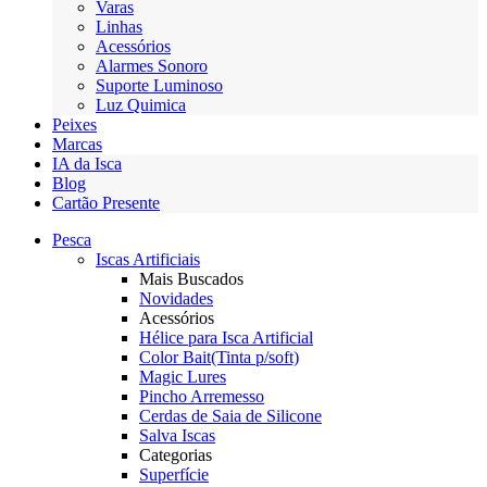
Varas
Linhas
Acessórios
Alarmes Sonoro
Suporte Luminoso
Luz Quimica
Peixes
Marcas
IA da Isca
Blog
Cartão Presente
Pesca
Iscas Artificiais
Mais Buscados
Novidades
Acessórios
Hélice para Isca Artificial
Color Bait(Tinta p/soft)
Magic Lures
Pincho Arremesso
Cerdas de Saia de Silicone
Salva Iscas
Categorias
Superfície