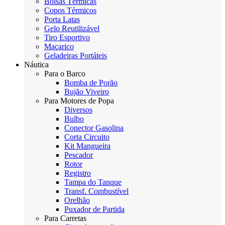
Bolsas Térmicas
Copos Térmicos
Porta Latas
Gelo Reutilizável
Tiro Esportivo
Maçarico
Geladeiras Portáteis
Náutica
Para o Barco
Bomba de Porão
Bujão Viveiro
Para Motores de Popa
Diversos
Bulbo
Conector Gasolina
Corta Circuito
Kit Mangueira
Pescador
Rotor
Registro
Tampa do Tanque
Transf. Combustível
Orelhão
Puxador de Partida
Para Carretas