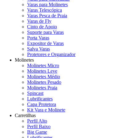
Varas para Molinetes
Varas Telescópica
Varas Pesca de Praia
Varas de Fly
Cinto de Apoio
Suporte para Varas
Porta Varas
Expositor de Varas
Salva Varas
Protetores e Organizador
Molinetes
Molinetes Micro
Molinetes Leve
Molinetes Médio
Molinetes Pesado
Molinetes Praia
Spincast
Lubrificantes
Capa Protetora
Kit Vara e Molinete
Carretilhas
Perfil Alto
Perfil Baixo
Big Game
Lubrificantes