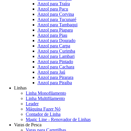
Anzol para Traíra
Anzol para Pacu
Anzol para Corvina
Anzol para Tucunaré
Anzol para Tambaqui
Anzol para Piapara
Anzol para Piau
Anzol para Dourado
Anzol para Carpa
Anzol para Curimba
Anzol para Lambari
Anzol para Pintado
Anzol para Cachara
Anzol para Jaú
Anzol para Pirarara
Anzol para Piraíba
Linhas
Linha Monofilamento
Linha Multifilamento
Leader
Máquina Fazer Nó
Contador de Linha
Magic Line - Renovador de Linhas
Varas de Pesca
Varas para Carretilhas