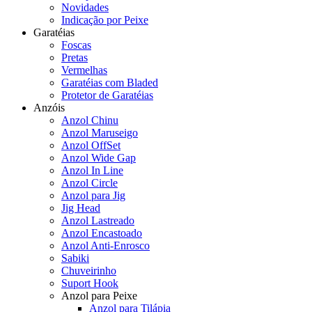
Novidades
Indicação por Peixe
Garatéias
Foscas
Pretas
Vermelhas
Garatéias com Bladed
Protetor de Garatéias
Anzóis
Anzol Chinu
Anzol Maruseigo
Anzol OffSet
Anzol Wide Gap
Anzol In Line
Anzol Circle
Anzol para Jig
Jig Head
Anzol Lastreado
Anzol Encastoado
Anzol Anti-Enrosco
Sabiki
Chuveirinho
Suport Hook
Anzol para Peixe
Anzol para Tilápia