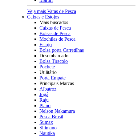
Maruri
Veja mais Varas de Pesca
Caixas e Estojos
Mais buscados
Caixas de Pesca
Bolsas de Pesca
Mochilas de Pesca
Estojo
Bolsa porta Carretilhas
Desembarcado
Bolsa Tiracolo
Pochete
Utilitário
Porta Empate
Principais Marcas
Albatroz
Jogá
Raju
Plano
Nelson Nakamura
Pesca Brasil
Sumax
Shimano
Nautika