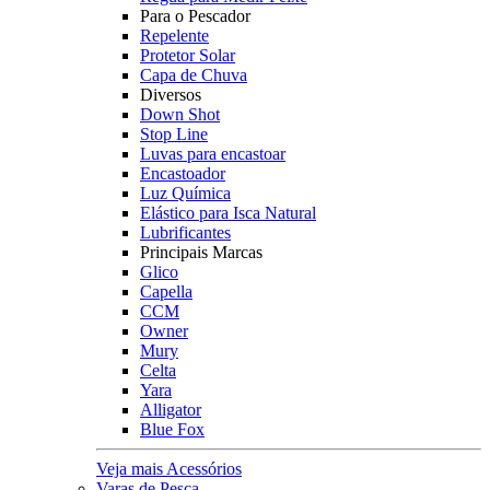
Para o Pescador
Repelente
Protetor Solar
Capa de Chuva
Diversos
Down Shot
Stop Line
Luvas para encastoar
Encastoador
Luz Química
Elástico para Isca Natural
Lubrificantes
Principais Marcas
Glico
Capella
CCM
Owner
Mury
Celta
Yara
Alligator
Blue Fox
Veja mais Acessórios
Varas de Pesca