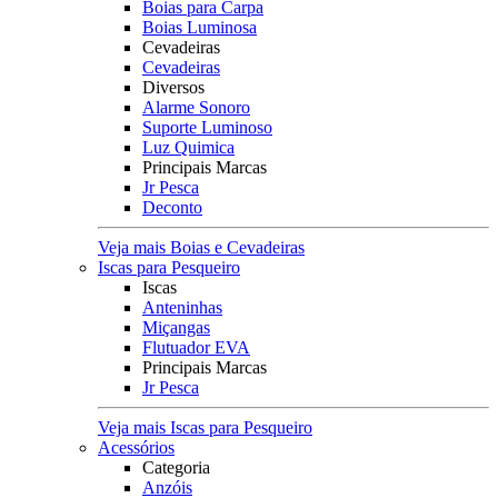
Boias para Carpa
Boias Luminosa
Cevadeiras
Cevadeiras
Diversos
Alarme Sonoro
Suporte Luminoso
Luz Quimica
Principais Marcas
Jr Pesca
Deconto
Veja mais Boias e Cevadeiras
Iscas para Pesqueiro
Iscas
Anteninhas
Miçangas
Flutuador EVA
Principais Marcas
Jr Pesca
Veja mais Iscas para Pesqueiro
Acessórios
Categoria
Anzóis