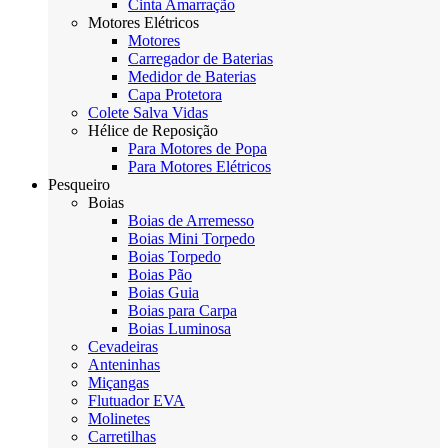
Cinta Amarração
Motores Elétricos
Motores
Carregador de Baterias
Medidor de Baterias
Capa Protetora
Colete Salva Vidas
Hélice de Reposição
Para Motores de Popa
Para Motores Elétricos
Pesqueiro
Boias
Boias de Arremesso
Boias Mini Torpedo
Boias Torpedo
Boias Pão
Boias Guia
Boias para Carpa
Boias Luminosa
Cevadeiras
Anteninhas
Miçangas
Flutuador EVA
Molinetes
Carretilhas