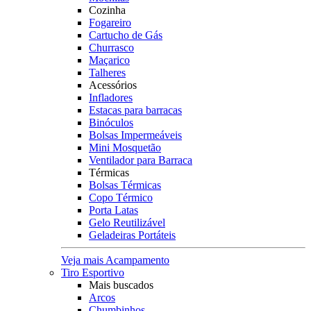
Cozinha
Fogareiro
Cartucho de Gás
Churrasco
Maçarico
Talheres
Acessórios
Infladores
Estacas para barracas
Binóculos
Bolsas Impermeáveis
Mini Mosquetão
Ventilador para Barraca
Térmicas
Bolsas Térmicas
Copo Térmico
Porta Latas
Gelo Reutilizável
Geladeiras Portáteis
Veja mais Acampamento
Tiro Esportivo
Mais buscados
Arcos
Chumbinhos