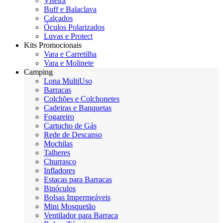
Viseira
Buff e Balaclava
Calçados
Óculos Polarizados
Luvas e Protect
Kits Promocionais
Vara e Carretilha
Vara e Molinete
Camping
Lona MultiUso
Barracas
Colchões e Colchonetes
Cadeiras e Banquetas
Fogareiro
Cartucho de Gás
Rede de Descanso
Mochilas
Talheres
Churrasco
Infladores
Estacas para Barracas
Binóculos
Bolsas Impermeáveis
Mini Mosquetão
Ventilador para Barraca