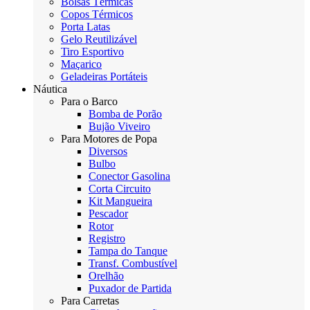
Bolsas Térmicas
Copos Térmicos
Porta Latas
Gelo Reutilizável
Tiro Esportivo
Maçarico
Geladeiras Portáteis
Náutica
Para o Barco
Bomba de Porão
Bujão Viveiro
Para Motores de Popa
Diversos
Bulbo
Conector Gasolina
Corta Circuito
Kit Mangueira
Pescador
Rotor
Registro
Tampa do Tanque
Transf. Combustível
Orelhão
Puxador de Partida
Para Carretas