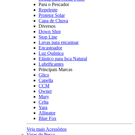
Para o Pescador
Repelente
Protetor Solar
Capa de Chuva
Diversos
Down Shot
Stop Line
Luvas para encastoar
Encastoador
Luz Química
Elástico para Isca Natural
Lubrificantes
Principais Marcas
Glico
Capella
CCM
Owner
Mury
Celta
Yara
Alligator
Blue Fox
Veja mais Acessórios
Varas de Pesca