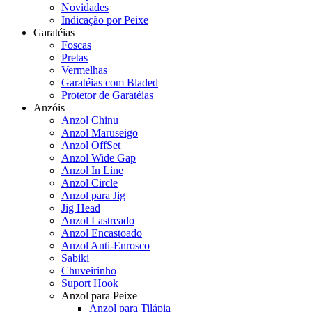
Novidades
Indicação por Peixe
Garatéias
Foscas
Pretas
Vermelhas
Garatéias com Bladed
Protetor de Garatéias
Anzóis
Anzol Chinu
Anzol Maruseigo
Anzol OffSet
Anzol Wide Gap
Anzol In Line
Anzol Circle
Anzol para Jig
Jig Head
Anzol Lastreado
Anzol Encastoado
Anzol Anti-Enrosco
Sabiki
Chuveirinho
Suport Hook
Anzol para Peixe
Anzol para Tilápia