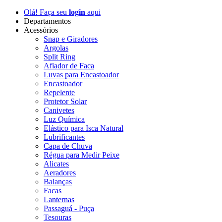
Olá! Faça seu
login
aqui
Departamentos
Acessórios
Snap e Giradores
Argolas
Split Ring
Afiador de Faca
Luvas para Encastoador
Encastoador
Repelente
Protetor Solar
Canivetes
Luz Química
Elástico para Isca Natural
Lubrificantes
Capa de Chuva
Régua para Medir Peixe
Alicates
Aeradores
Balanças
Facas
Lanternas
Passaguá - Puça
Tesouras