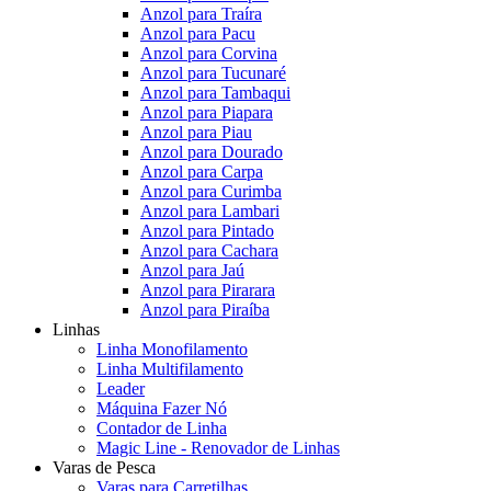
Anzol para Traíra
Anzol para Pacu
Anzol para Corvina
Anzol para Tucunaré
Anzol para Tambaqui
Anzol para Piapara
Anzol para Piau
Anzol para Dourado
Anzol para Carpa
Anzol para Curimba
Anzol para Lambari
Anzol para Pintado
Anzol para Cachara
Anzol para Jaú
Anzol para Pirarara
Anzol para Piraíba
Linhas
Linha Monofilamento
Linha Multifilamento
Leader
Máquina Fazer Nó
Contador de Linha
Magic Line - Renovador de Linhas
Varas de Pesca
Varas para Carretilhas