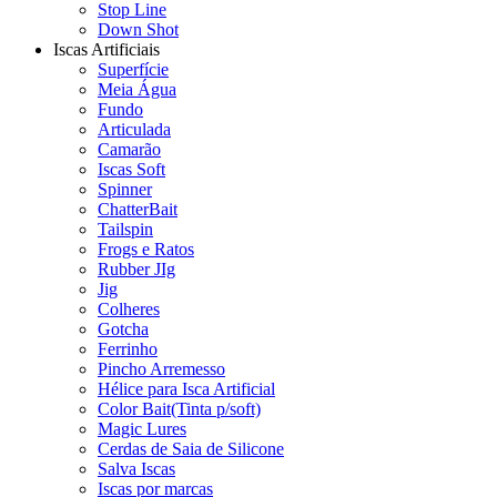
Stop Line
Down Shot
Iscas Artificiais
Superfície
Meia Água
Fundo
Articulada
Camarão
Iscas Soft
Spinner
ChatterBait
Tailspin
Frogs e Ratos
Rubber JIg
Jig
Colheres
Gotcha
Ferrinho
Pincho Arremesso
Hélice para Isca Artificial
Color Bait(Tinta p/soft)
Magic Lures
Cerdas de Saia de Silicone
Salva Iscas
Iscas por marcas