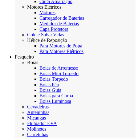
Cinta Amarração
Motores Elétricos
Motores
Carregador de Baterias
Medidor de Baterias
Capa Protetora
Colete Salva Vidas
Hélice de Reposição
Para Motores de Popa
Para Motores Elétricos
Pesqueiro
Boias
Boias de Arremesso
Boias Mini Torpedo
Boias Torpedo
Boias Pão
Boias Guia
Boias para Carpa
Boias Luminosa
Cevadeiras
Anteninhas
Miçangas
Flutuador EVA
Molinetes
Carretilhas