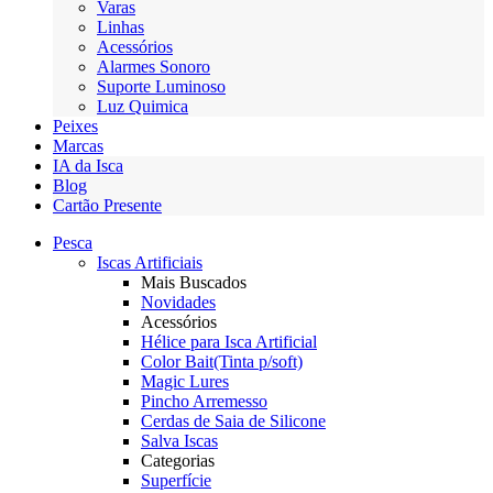
Varas
Linhas
Acessórios
Alarmes Sonoro
Suporte Luminoso
Luz Quimica
Peixes
Marcas
IA da Isca
Blog
Cartão Presente
Pesca
Iscas Artificiais
Mais Buscados
Novidades
Acessórios
Hélice para Isca Artificial
Color Bait(Tinta p/soft)
Magic Lures
Pincho Arremesso
Cerdas de Saia de Silicone
Salva Iscas
Categorias
Superfície