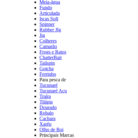
Meia-água
Fundo
Articulada
Iscas Soft
Spinner
Rubber JIg
Jig
Colheres
Camarão
Frogs e Ratos
ChatterBait
Tailspin
Gotcha
Ferrinho
Para pesca de
Tucunaré
Tucunaré Açu
Traíra
Tilápia
Dourado
Robalo
Cachara
Xaréu
Olho de Boi
Principais Marcas