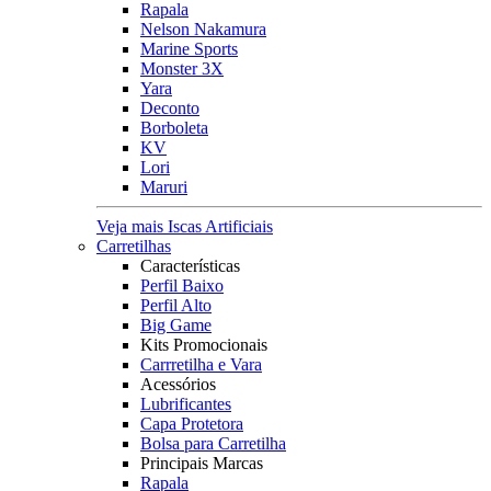
Rapala
Nelson Nakamura
Marine Sports
Monster 3X
Yara
Deconto
Borboleta
KV
Lori
Maruri
Veja mais Iscas Artificiais
Carretilhas
Características
Perfil Baixo
Perfil Alto
Big Game
Kits Promocionais
Carrretilha e Vara
Acessórios
Lubrificantes
Capa Protetora
Bolsa para Carretilha
Principais Marcas
Rapala