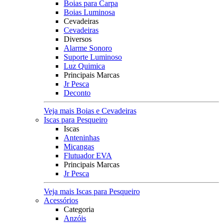
Boias para Carpa
Boias Luminosa
Cevadeiras
Cevadeiras
Diversos
Alarme Sonoro
Suporte Luminoso
Luz Quimica
Principais Marcas
Jr Pesca
Deconto
Veja mais Boias e Cevadeiras
Iscas para Pesqueiro
Iscas
Anteninhas
Miçangas
Flutuador EVA
Principais Marcas
Jr Pesca
Veja mais Iscas para Pesqueiro
Acessórios
Categoria
Anzóis