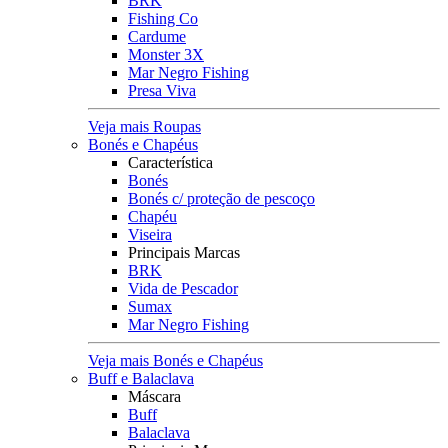
BRK
Fishing Co
Cardume
Monster 3X
Mar Negro Fishing
Presa Viva
Veja mais Roupas
Bonés e Chapéus
Característica
Bonés
Bonés c/ proteção de pescoço
Chapéu
Viseira
Principais Marcas
BRK
Vida de Pescador
Sumax
Mar Negro Fishing
Veja mais Bonés e Chapéus
Buff e Balaclava
Máscara
Buff
Balaclava