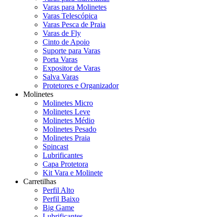
Varas para Molinetes
Varas Telescópica
Varas Pesca de Praia
Varas de Fly
Cinto de Apoio
Suporte para Varas
Porta Varas
Expositor de Varas
Salva Varas
Protetores e Organizador
Molinetes
Molinetes Micro
Molinetes Leve
Molinetes Médio
Molinetes Pesado
Molinetes Praia
Spincast
Lubrificantes
Capa Protetora
Kit Vara e Molinete
Carretilhas
Perfil Alto
Perfil Baixo
Big Game
Lubrificantes