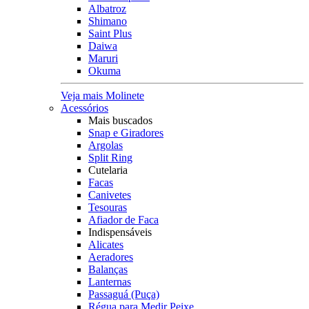
Albatroz
Shimano
Saint Plus
Daiwa
Maruri
Okuma
Veja mais Molinete
Acessórios
Mais buscados
Snap e Giradores
Argolas
Split Ring
Cutelaria
Facas
Canivetes
Tesouras
Afiador de Faca
Indispensáveis
Alicates
Aeradores
Balanças
Lanternas
Passaguá (Puça)
Régua para Medir Peixe