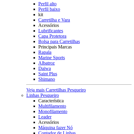
Perfil alto
Perfil baixo
kit
Carretilha e Vara
Acessórios
Lubrificantes
Capa Protetora
Bolsa para Carretilhas
Principais Marcas
Rapala
Marine Sports
Albatroz
Daiwa
Saint Plus
Shimano
Veja mais Carretilhas Pesqueiro
Linhas Pesqueiro
Característica
Multifilamento
Monofilamento
Leader
Acessórios
Máquina fazer Nó
Contador de Linhas