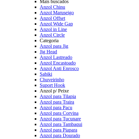
Mais buscados
Anzol Chinu
Anzol Maruseigo
Anzol Offset
Anzol Wide Gap
Anzol in Line
Anzol Circle
Categoria
Anzol para Jig
Jig Head
Anzol Lastreado
Anzol Encastoado
Anzol Anti Enrosco
Sabiki
Chuveirinho
Suport Hook
Anzol p/ Peixe
Anzol para Tilapia
Anzol para Traira
Anzol para Pacu
Anzol para Corvina
Anzol para Tucunare
Anzol para Tambaqui
Anzol para Piapara
Anzol para Dourado