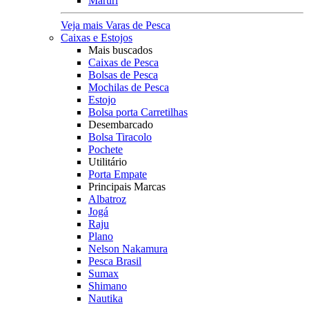
Maruri
Veja mais Varas de Pesca
Caixas e Estojos
Mais buscados
Caixas de Pesca
Bolsas de Pesca
Mochilas de Pesca
Estojo
Bolsa porta Carretilhas
Desembarcado
Bolsa Tiracolo
Pochete
Utilitário
Porta Empate
Principais Marcas
Albatroz
Jogá
Raju
Plano
Nelson Nakamura
Pesca Brasil
Sumax
Shimano
Nautika