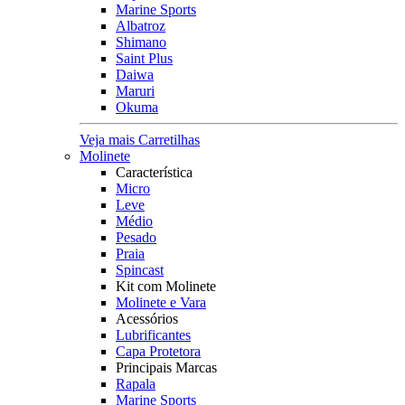
Marine Sports
Albatroz
Shimano
Saint Plus
Daiwa
Maruri
Okuma
Veja mais Carretilhas
Molinete
Característica
Micro
Leve
Médio
Pesado
Praia
Spincast
Kit com Molinete
Molinete e Vara
Acessórios
Lubrificantes
Capa Protetora
Principais Marcas
Rapala
Marine Sports