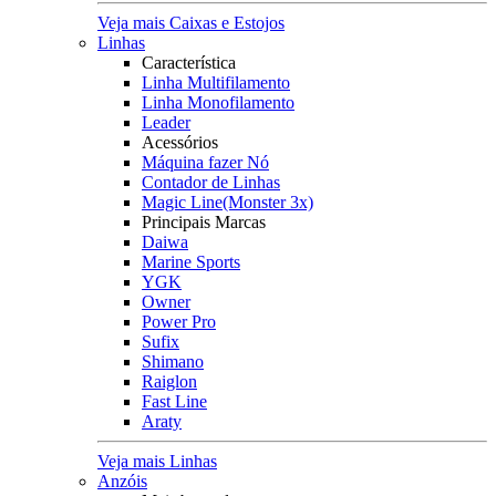
Veja mais Caixas e Estojos
Linhas
Característica
Linha Multifilamento
Linha Monofilamento
Leader
Acessórios
Máquina fazer Nó
Contador de Linhas
Magic Line(Monster 3x)
Principais Marcas
Daiwa
Marine Sports
YGK
Owner
Power Pro
Sufix
Shimano
Raiglon
Fast Line
Araty
Veja mais Linhas
Anzóis