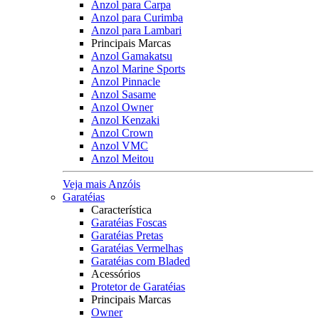
Anzol para Carpa
Anzol para Curimba
Anzol para Lambari
Principais Marcas
Anzol Gamakatsu
Anzol Marine Sports
Anzol Pinnacle
Anzol Sasame
Anzol Owner
Anzol Kenzaki
Anzol Crown
Anzol VMC
Anzol Meitou
Veja mais Anzóis
Garatéias
Característica
Garatéias Foscas
Garatéias Pretas
Garatéias Vermelhas
Garatéias com Bladed
Acessórios
Protetor de Garatéias
Principais Marcas
Owner