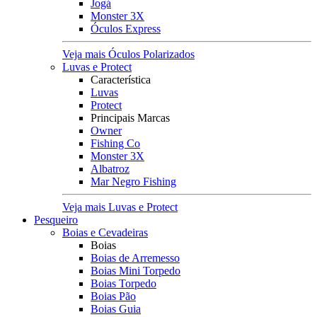
Jogá
Monster 3X
Óculos Express
Veja mais Óculos Polarizados
Luvas e Protect
Característica
Luvas
Protect
Principais Marcas
Owner
Fishing Co
Monster 3X
Albatroz
Mar Negro Fishing
Veja mais Luvas e Protect
Pesqueiro
Boias e Cevadeiras
Boias
Boias de Arremesso
Boias Mini Torpedo
Boias Torpedo
Boias Pão
Boias Guia