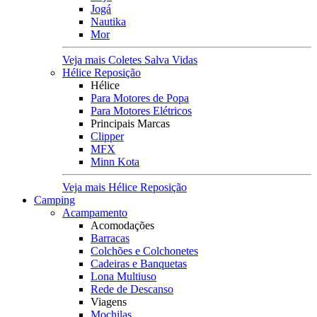
Jogá
Nautika
Mor
Veja mais Coletes Salva Vidas
Hélice Reposição
Hélice
Para Motores de Popa
Para Motores Elétricos
Principais Marcas
Clipper
MFX
Minn Kota
Veja mais Hélice Reposição
Camping
Acampamento
Acomodações
Barracas
Colchões e Colchonetes
Cadeiras e Banquetas
Lona Multiuso
Rede de Descanso
Viagens
Mochilas