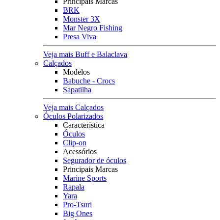
Principais Marcas
BRK
Monster 3X
Mar Negro Fishing
Presa Viva
Veja mais Buff e Balaclava
Calçados
Modelos
Babuche - Crocs
Sapatilha
Veja mais Calçados
Óculos Polarizados
Característica
Óculos
Clip-on
Acessórios
Segurador de óculos
Principais Marcas
Marine Sports
Rapala
Yara
Pro-Tsuri
Big Ones