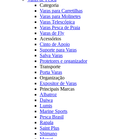
Categoria
Varas para Carretilhas
Varas para Molinetes
Varas Telescópica
Varas Pesca de Praia
Varas de Fly
Acessórios
Cinto de Apoio
Suporte para Varas
Salva Varas
Protetores e organizador
Transporte
Porta Varas
Organização
Expositor de Varas
Principais Marcas
Albatroz
Daiwa
Lumis
Marine Sports
Pesca Brasil
Rapala
Saint Plus
Shimano