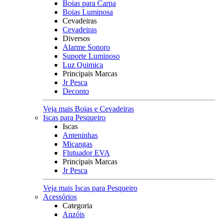
Boias para Carpa
Boias Luminosa
Cevadeiras
Cevadeiras
Diversos
Alarme Sonoro
Suporte Luminoso
Luz Quimica
Principais Marcas
Jr Pesca
Deconto
Veja mais Boias e Cevadeiras
Iscas para Pesqueiro
Iscas
Anteninhas
Miçangas
Flutuador EVA
Principais Marcas
Jr Pesca
Veja mais Iscas para Pesqueiro
Acessórios
Categoria
Anzóis