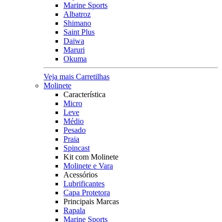
Marine Sports
Albatroz
Shimano
Saint Plus
Daiwa
Maruri
Okuma
Veja mais Carretilhas
Molinete
Característica
Micro
Leve
Médio
Pesado
Praia
Spincast
Kit com Molinete
Molinete e Vara
Acessórios
Lubrificantes
Capa Protetora
Principais Marcas
Rapala
Marine Sports