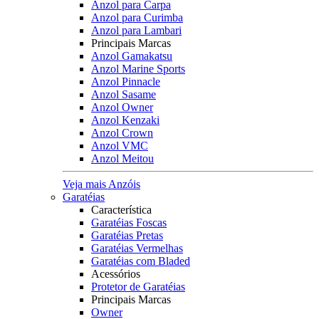
Anzol para Carpa
Anzol para Curimba
Anzol para Lambari
Principais Marcas
Anzol Gamakatsu
Anzol Marine Sports
Anzol Pinnacle
Anzol Sasame
Anzol Owner
Anzol Kenzaki
Anzol Crown
Anzol VMC
Anzol Meitou
Veja mais Anzóis
Garatéias
Característica
Garatéias Foscas
Garatéias Pretas
Garatéias Vermelhas
Garatéias com Bladed
Acessórios
Protetor de Garatéias
Principais Marcas
Owner