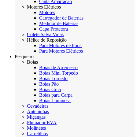
Cinta Amarração
Motores Elétricos
Motores
Carregador de Baterias
Medidor de Baterias
Capa Protetora
Colete Salva Vidas
Hélice de Reposição
Para Motores de Popa
Para Motores Elétricos
Pesqueiro
Boias
Boias de Arremesso
Boias Mini Torpedo
Boias Torpedo
Boias Pão
Boias Guia
Boias para Carpa
Boias Luminosa
Cevadeiras
Anteninhas
Miçangas
Flutuador EVA
Molinetes
Carretilhas