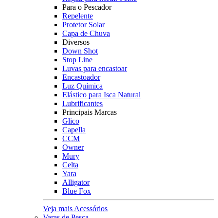
Para o Pescador
Repelente
Protetor Solar
Capa de Chuva
Diversos
Down Shot
Stop Line
Luvas para encastoar
Encastoador
Luz Química
Elástico para Isca Natural
Lubrificantes
Principais Marcas
Glico
Capella
CCM
Owner
Mury
Celta
Yara
Alligator
Blue Fox
Veja mais Acessórios
Varas de Pesca