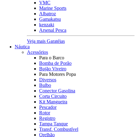
VMC
Marine Sports
Albatroz
Gamakatsu
kenzaki
Arsenal Pesca
Veja mais Garatéias
Náutica
Acessórios
Para o Barco
Bomba de Porão
Bujão Viveiro
Para Motores Popa
Diversos
Bulbo
Conector Gasolina
Corta Circuito
Kit Mangueira
Pescador
Rotor
Registro
Tampa Tanque
Transf. Combustível
Orelhão