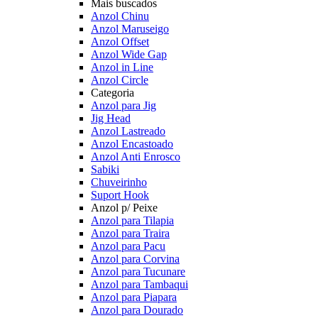
Mais buscados
Anzol Chinu
Anzol Maruseigo
Anzol Offset
Anzol Wide Gap
Anzol in Line
Anzol Circle
Categoria
Anzol para Jig
Jig Head
Anzol Lastreado
Anzol Encastoado
Anzol Anti Enrosco
Sabiki
Chuveirinho
Suport Hook
Anzol p/ Peixe
Anzol para Tilapia
Anzol para Traira
Anzol para Pacu
Anzol para Corvina
Anzol para Tucunare
Anzol para Tambaqui
Anzol para Piapara
Anzol para Dourado