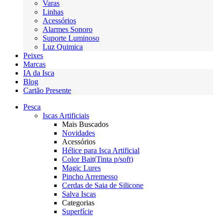
Varas
Linhas
Acessórios
Alarmes Sonoro
Suporte Luminoso
Luz Quimica
Peixes
Marcas
IA da Isca
Blog
Cartão Presente
Pesca
Iscas Artificiais
Mais Buscados
Novidades
Acessórios
Hélice para Isca Artificial
Color Bait(Tinta p/soft)
Magic Lures
Pincho Arremesso
Cerdas de Saia de Silicone
Salva Iscas
Categorias
Superfície