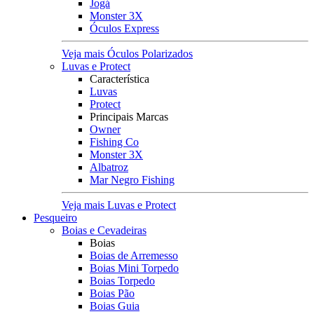
Jogá
Monster 3X
Óculos Express
Veja mais Óculos Polarizados
Luvas e Protect
Característica
Luvas
Protect
Principais Marcas
Owner
Fishing Co
Monster 3X
Albatroz
Mar Negro Fishing
Veja mais Luvas e Protect
Pesqueiro
Boias e Cevadeiras
Boias
Boias de Arremesso
Boias Mini Torpedo
Boias Torpedo
Boias Pão
Boias Guia