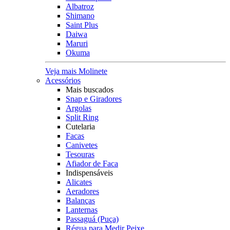
Albatroz
Shimano
Saint Plus
Daiwa
Maruri
Okuma
Veja mais Molinete
Acessórios
Mais buscados
Snap e Giradores
Argolas
Split Ring
Cutelaria
Facas
Canivetes
Tesouras
Afiador de Faca
Indispensáveis
Alicates
Aeradores
Balanças
Lanternas
Passaguá (Puça)
Régua para Medir Peixe