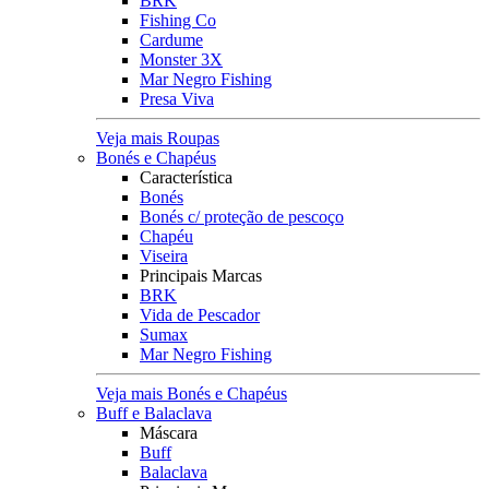
BRK
Fishing Co
Cardume
Monster 3X
Mar Negro Fishing
Presa Viva
Veja mais Roupas
Bonés e Chapéus
Característica
Bonés
Bonés c/ proteção de pescoço
Chapéu
Viseira
Principais Marcas
BRK
Vida de Pescador
Sumax
Mar Negro Fishing
Veja mais Bonés e Chapéus
Buff e Balaclava
Máscara
Buff
Balaclava