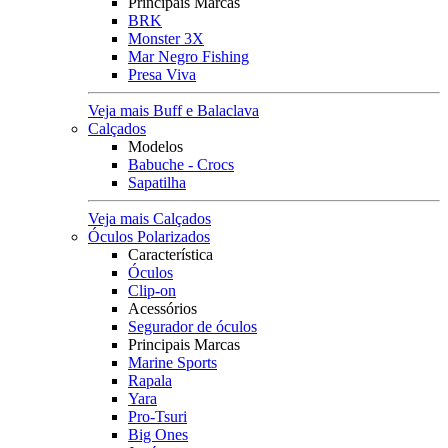
Principais Marcas
BRK
Monster 3X
Mar Negro Fishing
Presa Viva
Veja mais Buff e Balaclava
Calçados
Modelos
Babuche - Crocs
Sapatilha
Veja mais Calçados
Óculos Polarizados
Característica
Óculos
Clip-on
Acessórios
Segurador de óculos
Principais Marcas
Marine Sports
Rapala
Yara
Pro-Tsuri
Big Ones