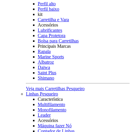
Perfil alto
Perfil baixo
kit
Carretilha e Vara
Acessórios
Lubrificantes
Capa Protetora
Bolsa para Carretilhas
Principais Marcas
Rapala
Marine Sports
Albatroz
Daiwa
Saint Plus
Shimano
Veja mais Carretilhas Pesqueiro
Linhas Pesqueiro
Característica
Multifilamento
Monofilamento
Leader
Acessórios
Máquina fazer Nó
Contador de Linhas