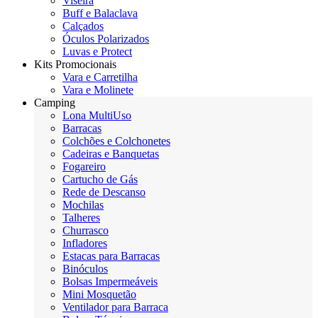
Viseira
Buff e Balaclava
Calçados
Óculos Polarizados
Luvas e Protect
Kits Promocionais
Vara e Carretilha
Vara e Molinete
Camping
Lona MultiUso
Barracas
Colchões e Colchonetes
Cadeiras e Banquetas
Fogareiro
Cartucho de Gás
Rede de Descanso
Mochilas
Talheres
Churrasco
Infladores
Estacas para Barracas
Binóculos
Bolsas Impermeáveis
Mini Mosquetão
Ventilador para Barraca