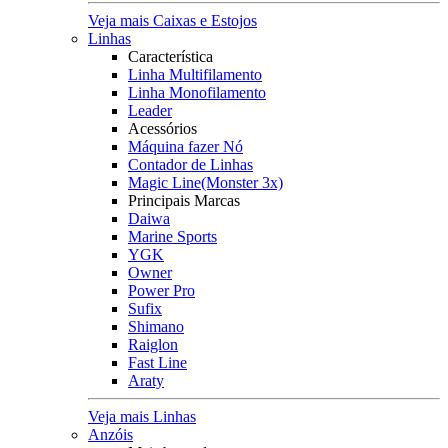
Veja mais Caixas e Estojos
Linhas
Característica
Linha Multifilamento
Linha Monofilamento
Leader
Acessórios
Máquina fazer Nó
Contador de Linhas
Magic Line(Monster 3x)
Principais Marcas
Daiwa
Marine Sports
YGK
Owner
Power Pro
Sufix
Shimano
Raiglon
Fast Line
Araty
Veja mais Linhas
Anzóis