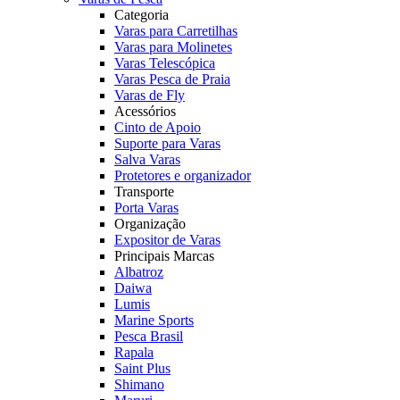
Categoria
Varas para Carretilhas
Varas para Molinetes
Varas Telescópica
Varas Pesca de Praia
Varas de Fly
Acessórios
Cinto de Apoio
Suporte para Varas
Salva Varas
Protetores e organizador
Transporte
Porta Varas
Organização
Expositor de Varas
Principais Marcas
Albatroz
Daiwa
Lumis
Marine Sports
Pesca Brasil
Rapala
Saint Plus
Shimano