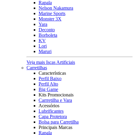
Rapala
Nelson Nakamura
Marine Sports
Monster 3X
Yara
Deconto
Borboleta
KV
Lori
Maruri
Veja mais Iscas Artificiais
Carretilhas
Características
Perfil Baixo
Perfil Alto
Big Game
Kits Promocionais
Carrretilha e Vara
Acessórios
Lubrificantes
Capa Protetora
Bolsa para Carretilha
Principais Marcas
Rapala