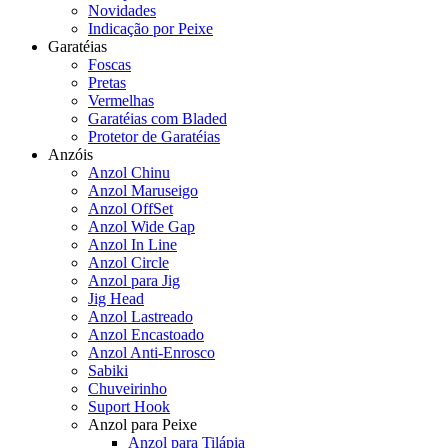
Novidades
Indicação por Peixe
Garatéias
Foscas
Pretas
Vermelhas
Garatéias com Bladed
Protetor de Garatéias
Anzóis
Anzol Chinu
Anzol Maruseigo
Anzol OffSet
Anzol Wide Gap
Anzol In Line
Anzol Circle
Anzol para Jig
Jig Head
Anzol Lastreado
Anzol Encastoado
Anzol Anti-Enrosco
Sabiki
Chuveirinho
Suport Hook
Anzol para Peixe
Anzol para Tilápia