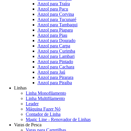
Anzol para Traíra
Anzol para Pacu
Anzol para Corvina
Anzol para Tucunaré
Anzol para Tambaqui
Anzol para Piapara
Anzol para Piau
Anzol para Dourado
Anzol para Carpa
Anzol para Curimba
Anzol para Lambari
Anzol para Pintado
Anzol para Cachara
Anzol para Jaú
Anzol para Pirarara
Anzol para Piraíba
Linhas
Linha Monofilamento
Linha Multifilamento
Leader
Máquina Fazer Nó
Contador de Linha
Magic Line - Renovador de Linhas
Varas de Pesca
Varas para Carretilhas