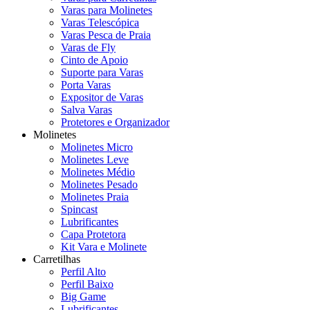
Varas para Molinetes
Varas Telescópica
Varas Pesca de Praia
Varas de Fly
Cinto de Apoio
Suporte para Varas
Porta Varas
Expositor de Varas
Salva Varas
Protetores e Organizador
Molinetes
Molinetes Micro
Molinetes Leve
Molinetes Médio
Molinetes Pesado
Molinetes Praia
Spincast
Lubrificantes
Capa Protetora
Kit Vara e Molinete
Carretilhas
Perfil Alto
Perfil Baixo
Big Game
Lubrificantes