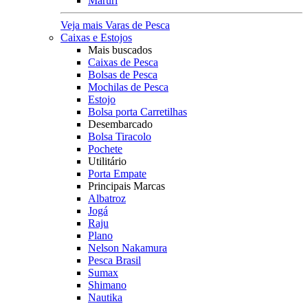
Maruri
Veja mais Varas de Pesca
Caixas e Estojos
Mais buscados
Caixas de Pesca
Bolsas de Pesca
Mochilas de Pesca
Estojo
Bolsa porta Carretilhas
Desembarcado
Bolsa Tiracolo
Pochete
Utilitário
Porta Empate
Principais Marcas
Albatroz
Jogá
Raju
Plano
Nelson Nakamura
Pesca Brasil
Sumax
Shimano
Nautika