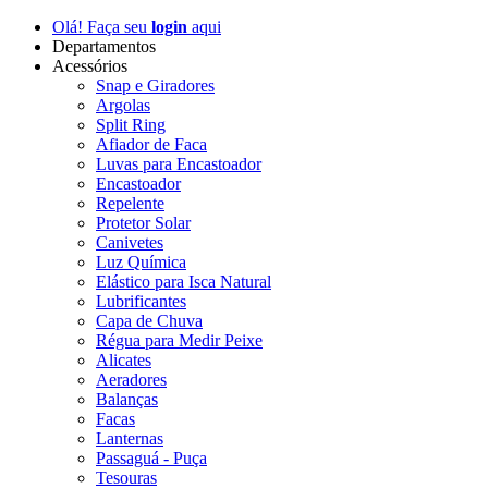
Olá! Faça seu
login
aqui
Departamentos
Acessórios
Snap e Giradores
Argolas
Split Ring
Afiador de Faca
Luvas para Encastoador
Encastoador
Repelente
Protetor Solar
Canivetes
Luz Química
Elástico para Isca Natural
Lubrificantes
Capa de Chuva
Régua para Medir Peixe
Alicates
Aeradores
Balanças
Facas
Lanternas
Passaguá - Puça
Tesouras