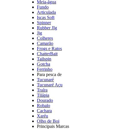
Meia-água
Fundo
Articulada
Iscas Soft
Spinner
Rubber JIg
Jig
Colheres
Camarão
Frogs e Ratos
ChatterBait
Tailspin
Gotcha
Ferrinho
Para pesca de
Tucunaré
Tucunaré Açu
Traíra
Tilápia
Dourado
Robalo
Cachara
Xaréu
Olho de Boi
Principais Marcas