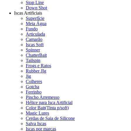
Stop Line
Down Shot
Iscas Artificiais
Superfície
Meia Água
Fundo
Articulada
Camarão
Iscas Soft
Spinner
ChatterBait
Tailspin
Frogs e Ratos
Rubber JIg
Jig
Colheres
Gotcha
Ferrinho
Pincho Arremesso
Hélice para Isca Artificial
Color Bait(Tinta p/soft)
Magic Lures
Cerdas de Saia de Silicone
Salva Iscas
Iscas por marcas