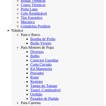
Bolsas Térmicas
Copos Térmicos
Porta Latas
Gelo Reutilizável
Tiro Esportivo
Maçarico
Geladeiras Portáteis
Náutica
Para o Barco
Bomba de Porão
Bujão Viveiro
Para Motores de Popa
Diversos
Bulbo
Conector Gasolina
Corta Circuito
Kit Mangueira
Pescador
Rotor
Registro
Tampa do Tanque
Transf. Combustível
Orelhão
Puxador de Partida
Para Carretas