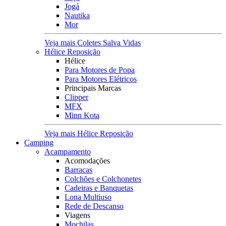
Jogá
Nautika
Mor
Veja mais Coletes Salva Vidas
Hélice Reposição
Hélice
Para Motores de Popa
Para Motores Elétricos
Principais Marcas
Clipper
MFX
Minn Kota
Veja mais Hélice Reposição
Camping
Acampamento
Acomodações
Barracas
Colchões e Colchonetes
Cadeiras e Banquetas
Lona Multiuso
Rede de Descanso
Viagens
Mochilas