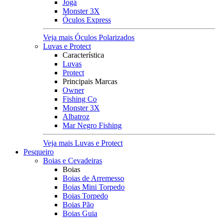
Jogá
Monster 3X
Óculos Express
Veja mais Óculos Polarizados
Luvas e Protect
Característica
Luvas
Protect
Principais Marcas
Owner
Fishing Co
Monster 3X
Albatroz
Mar Negro Fishing
Veja mais Luvas e Protect
Pesqueiro
Boias e Cevadeiras
Boias
Boias de Arremesso
Boias Mini Torpedo
Boias Torpedo
Boias Pão
Boias Guia