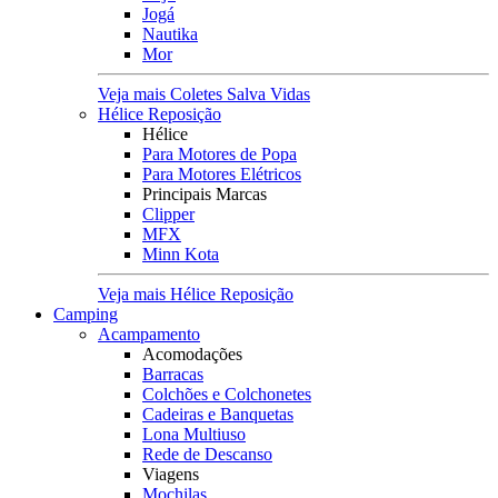
Jogá
Nautika
Mor
Veja mais Coletes Salva Vidas
Hélice Reposição
Hélice
Para Motores de Popa
Para Motores Elétricos
Principais Marcas
Clipper
MFX
Minn Kota
Veja mais Hélice Reposição
Camping
Acampamento
Acomodações
Barracas
Colchões e Colchonetes
Cadeiras e Banquetas
Lona Multiuso
Rede de Descanso
Viagens
Mochilas