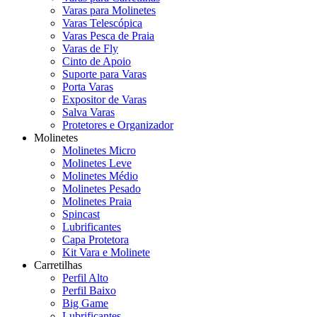
Varas para Molinetes
Varas Telescópica
Varas Pesca de Praia
Varas de Fly
Cinto de Apoio
Suporte para Varas
Porta Varas
Expositor de Varas
Salva Varas
Protetores e Organizador
Molinetes
Molinetes Micro
Molinetes Leve
Molinetes Médio
Molinetes Pesado
Molinetes Praia
Spincast
Lubrificantes
Capa Protetora
Kit Vara e Molinete
Carretilhas
Perfil Alto
Perfil Baixo
Big Game
Lubrificantes