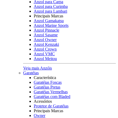
Anzol para Carpa
Anzol para Curimba
Anzol para Lambari
Principais Marcas
Anzol Gamakatsu
Anzol Marine Sports
Anzol Pinnacle
Anzol Sasame
Anzol Owner
Anzol Kenzaki
Anzol Crown
Anzol VMC
Anzol Meitou
Veja mais Anzóis
Garatéias
Característica
Garatéias Foscas
Garatéias Pretas
Garatéias Vermelhas
Garatéias com Bladed
Acessórios
Protetor de Garatéias
Principais Marcas
Owner