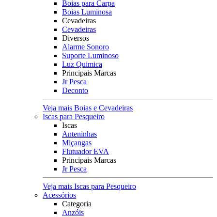
Boias para Carpa
Boias Luminosa
Cevadeiras
Cevadeiras
Diversos
Alarme Sonoro
Suporte Luminoso
Luz Quimica
Principais Marcas
Jr Pesca
Deconto
Veja mais Boias e Cevadeiras
Iscas para Pesqueiro
Iscas
Anteninhas
Miçangas
Flutuador EVA
Principais Marcas
Jr Pesca
Veja mais Iscas para Pesqueiro
Acessórios
Categoria
Anzóis