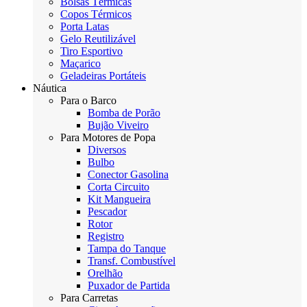
Bolsas Térmicas
Copos Térmicos
Porta Latas
Gelo Reutilizável
Tiro Esportivo
Maçarico
Geladeiras Portáteis
Náutica
Para o Barco
Bomba de Porão
Bujão Viveiro
Para Motores de Popa
Diversos
Bulbo
Conector Gasolina
Corta Circuito
Kit Mangueira
Pescador
Rotor
Registro
Tampa do Tanque
Transf. Combustível
Orelhão
Puxador de Partida
Para Carretas