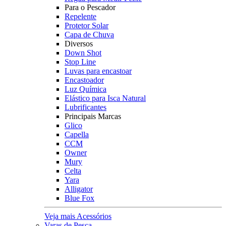
Para o Pescador
Repelente
Protetor Solar
Capa de Chuva
Diversos
Down Shot
Stop Line
Luvas para encastoar
Encastoador
Luz Química
Elástico para Isca Natural
Lubrificantes
Principais Marcas
Glico
Capella
CCM
Owner
Mury
Celta
Yara
Alligator
Blue Fox
Veja mais Acessórios
Varas de Pesca