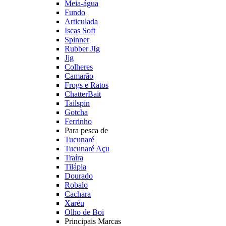
Meia-água
Fundo
Articulada
Iscas Soft
Spinner
Rubber JIg
Jig
Colheres
Camarão
Frogs e Ratos
ChatterBait
Tailspin
Gotcha
Ferrinho
Para pesca de
Tucunaré
Tucunaré Açu
Traíra
Tilápia
Dourado
Robalo
Cachara
Xaréu
Olho de Boi
Principais Marcas