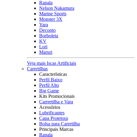
Rapala
Nelson Nakamura
Marine Sports
Monster 3X
Yara
Deconto
Borboleta
KV
Lori
Maruri
Veja mais Iscas Artificiais
Carretilhas
Características
Perfil Baixo
Perfil Alto
Big Game
Kits Promocionais
Carrretilha e Vara
Acessórios
Lubrificantes
Capa Protetora
Bolsa para Carretilha
Principais Marcas
Rapala