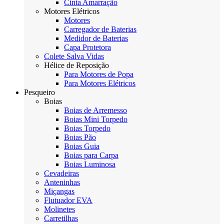
Cinta Amarração
Motores Elétricos
Motores
Carregador de Baterias
Medidor de Baterias
Capa Protetora
Colete Salva Vidas
Hélice de Reposição
Para Motores de Popa
Para Motores Elétricos
Pesqueiro
Boias
Boias de Arremesso
Boias Mini Torpedo
Boias Torpedo
Boias Pão
Boias Guia
Boias para Carpa
Boias Luminosa
Cevadeiras
Anteninhas
Miçangas
Flutuador EVA
Molinetes
Carretilhas