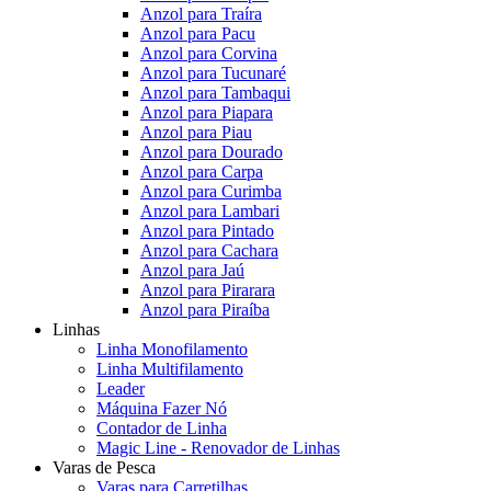
Anzol para Traíra
Anzol para Pacu
Anzol para Corvina
Anzol para Tucunaré
Anzol para Tambaqui
Anzol para Piapara
Anzol para Piau
Anzol para Dourado
Anzol para Carpa
Anzol para Curimba
Anzol para Lambari
Anzol para Pintado
Anzol para Cachara
Anzol para Jaú
Anzol para Pirarara
Anzol para Piraíba
Linhas
Linha Monofilamento
Linha Multifilamento
Leader
Máquina Fazer Nó
Contador de Linha
Magic Line - Renovador de Linhas
Varas de Pesca
Varas para Carretilhas