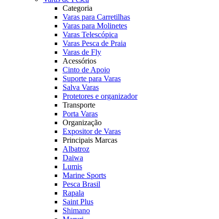
Categoria
Varas para Carretilhas
Varas para Molinetes
Varas Telescópica
Varas Pesca de Praia
Varas de Fly
Acessórios
Cinto de Apoio
Suporte para Varas
Salva Varas
Protetores e organizador
Transporte
Porta Varas
Organização
Expositor de Varas
Principais Marcas
Albatroz
Daiwa
Lumis
Marine Sports
Pesca Brasil
Rapala
Saint Plus
Shimano