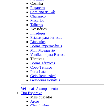
Cozinha
Fogareiro
Cartucho de Gás
Churrasco
Maçarico
Talheres
Acessórios
Infladores
Estacas para barracas
Binóculos
Bolsas Impermeáveis
Mini Mosquetão
Ventilador para Barraca
Térmicas
Bolsas Térmicas
Copo Térmico
Porta Latas
Gelo Reutilizável
Geladeiras Portáteis
Veja mais Acampamento
Tiro Esportivo
Mais buscados
Arcos
Chumbinhos