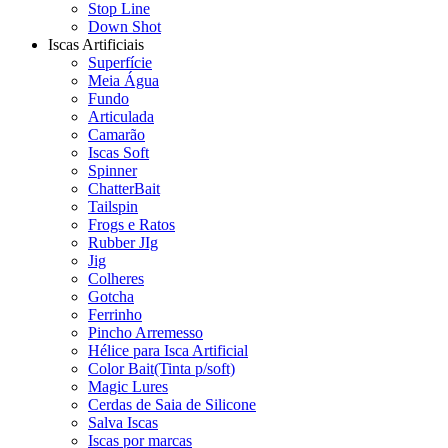
Stop Line
Down Shot
Iscas Artificiais
Superfície
Meia Água
Fundo
Articulada
Camarão
Iscas Soft
Spinner
ChatterBait
Tailspin
Frogs e Ratos
Rubber JIg
Jig
Colheres
Gotcha
Ferrinho
Pincho Arremesso
Hélice para Isca Artificial
Color Bait(Tinta p/soft)
Magic Lures
Cerdas de Saia de Silicone
Salva Iscas
Iscas por marcas