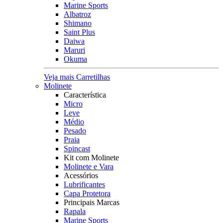
Marine Sports
Albatroz
Shimano
Saint Plus
Daiwa
Maruri
Okuma
Veja mais Carretilhas
Molinete
Característica
Micro
Leve
Médio
Pesado
Praia
Spincast
Kit com Molinete
Molinete e Vara
Acessórios
Lubrificantes
Capa Protetora
Principais Marcas
Rapala
Marine Sports