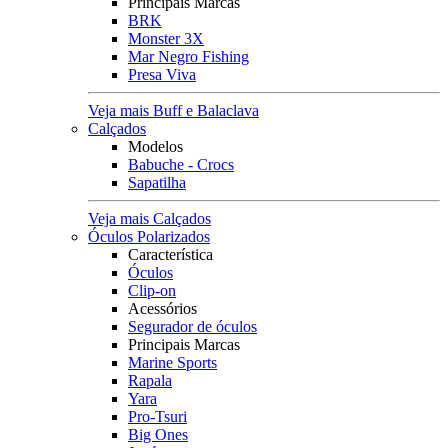
Principais Marcas
BRK
Monster 3X
Mar Negro Fishing
Presa Viva
Veja mais Buff e Balaclava
Calçados
Modelos
Babuche - Crocs
Sapatilha
Veja mais Calçados
Óculos Polarizados
Característica
Óculos
Clip-on
Acessórios
Segurador de óculos
Principais Marcas
Marine Sports
Rapala
Yara
Pro-Tsuri
Big Ones