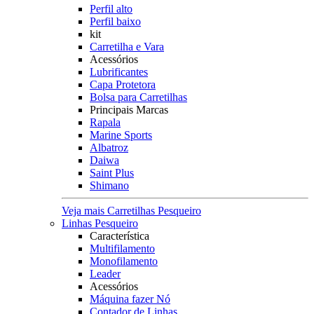
Perfil alto
Perfil baixo
kit
Carretilha e Vara
Acessórios
Lubrificantes
Capa Protetora
Bolsa para Carretilhas
Principais Marcas
Rapala
Marine Sports
Albatroz
Daiwa
Saint Plus
Shimano
Veja mais Carretilhas Pesqueiro
Linhas Pesqueiro
Característica
Multifilamento
Monofilamento
Leader
Acessórios
Máquina fazer Nó
Contador de Linhas