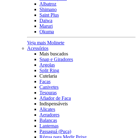
Albatroz
Shimano
Saint Plus
Daiwa
Maruri
Okuma
Veja mais Molinete
Acessórios
Mais buscados
Snap e Giradores
Argolas
Split Ring
Cutelaria
Facas
Canivetes
Tesouras
Afiador de Faca
Indispensáveis
Alicates
Aeradores
Balanças
Lanternas
Passaguá (Puça)
Régua para Medir Peixe