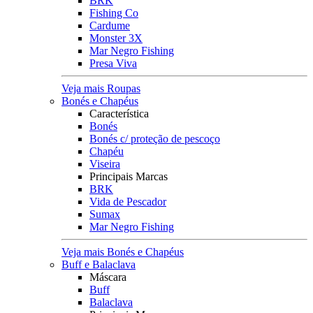
BRK
Fishing Co
Cardume
Monster 3X
Mar Negro Fishing
Presa Viva
Veja mais Roupas
Bonés e Chapéus
Característica
Bonés
Bonés c/ proteção de pescoço
Chapéu
Viseira
Principais Marcas
BRK
Vida de Pescador
Sumax
Mar Negro Fishing
Veja mais Bonés e Chapéus
Buff e Balaclava
Máscara
Buff
Balaclava