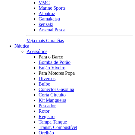
VMC
Marine Sports
Albatroz
Gamakatsu
kenzaki
Arsenal Pesca
Veja mais Garatéias
Náutica
Acessórios
Para o Barco
Bomba de Porão
Bujão Viveiro
Para Motores Popa
Diversos
Bulbo
Conector Gasolina
Corta Circuito
Kit Mangueira
Pescador
Rotor
Registro
Tampa Tanque
Transf. Combustível
Orelhão