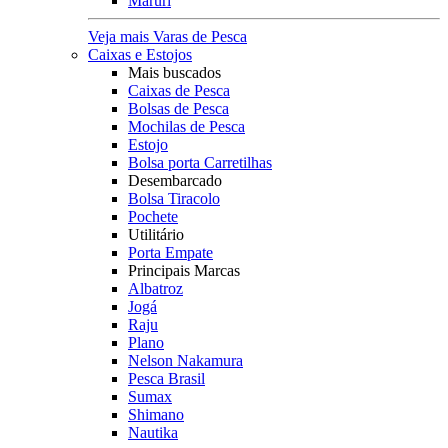
Maruri
Veja mais Varas de Pesca
Caixas e Estojos
Mais buscados
Caixas de Pesca
Bolsas de Pesca
Mochilas de Pesca
Estojo
Bolsa porta Carretilhas
Desembarcado
Bolsa Tiracolo
Pochete
Utilitário
Porta Empate
Principais Marcas
Albatroz
Jogá
Raju
Plano
Nelson Nakamura
Pesca Brasil
Sumax
Shimano
Nautika