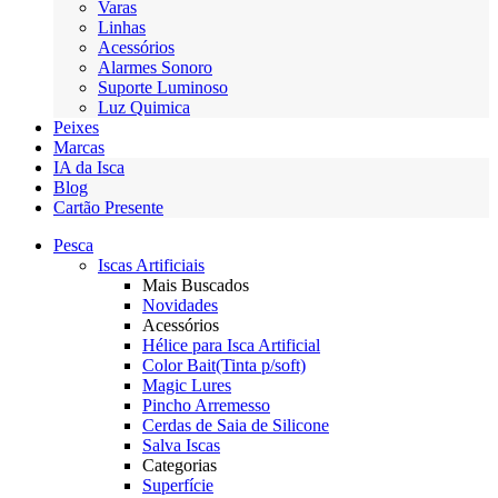
Varas
Linhas
Acessórios
Alarmes Sonoro
Suporte Luminoso
Luz Quimica
Peixes
Marcas
IA da Isca
Blog
Cartão Presente
Pesca
Iscas Artificiais
Mais Buscados
Novidades
Acessórios
Hélice para Isca Artificial
Color Bait(Tinta p/soft)
Magic Lures
Pincho Arremesso
Cerdas de Saia de Silicone
Salva Iscas
Categorias
Superfície