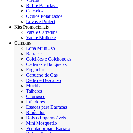
Viseira
Buff e Balaclava
Calçados
Óculos Polarizados
Luvas e Protect
Kits Promocionais
Vara e Carretilha
Vara e Molinete
Camping
Lona MultiUso
Barracas
Colchões e Colchonetes
Cadeiras e Banquetas
Fogareiro
Cartucho de Gás
Rede de Descanso
Mochilas
Talheres
Churrasco
Infladores
Estacas para Barracas
Binóculos
Bolsas Impermeáveis
Mini Mosquetão
Ventilador para Barraca