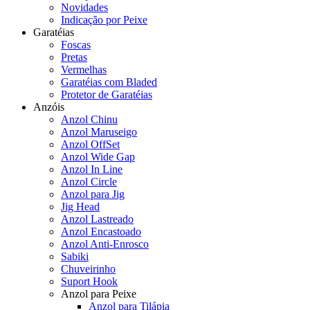
Novidades
Indicação por Peixe
Garatéias
Foscas
Pretas
Vermelhas
Garatéias com Bladed
Protetor de Garatéias
Anzóis
Anzol Chinu
Anzol Maruseigo
Anzol OffSet
Anzol Wide Gap
Anzol In Line
Anzol Circle
Anzol para Jig
Jig Head
Anzol Lastreado
Anzol Encastoado
Anzol Anti-Enrosco
Sabiki
Chuveirinho
Suport Hook
Anzol para Peixe
Anzol para Tilápia