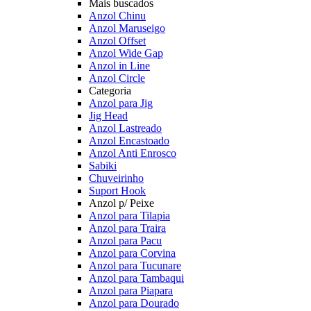
Mais buscados
Anzol Chinu
Anzol Maruseigo
Anzol Offset
Anzol Wide Gap
Anzol in Line
Anzol Circle
Categoria
Anzol para Jig
Jig Head
Anzol Lastreado
Anzol Encastoado
Anzol Anti Enrosco
Sabiki
Chuveirinho
Suport Hook
Anzol p/ Peixe
Anzol para Tilapia
Anzol para Traira
Anzol para Pacu
Anzol para Corvina
Anzol para Tucunare
Anzol para Tambaqui
Anzol para Piapara
Anzol para Dourado