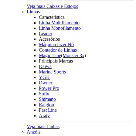
Veja mais Caixas e Estojos
Linhas
Característica
Linha Multifilamento
Linha Monofilamento
Leader
Acessórios
Máquina fazer Nó
Contador de Linhas
Magic Line(Monster 3x)
Principais Marcas
Daiwa
Marine Sports
YGK
Owner
Power Pro
Sufix
Shimano
Raiglon
Fast Line
Araty
Veja mais Linhas
Anzóis