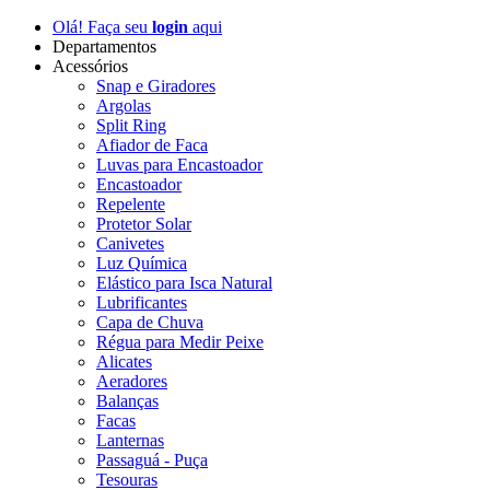
Olá! Faça seu
login
aqui
Departamentos
Acessórios
Snap e Giradores
Argolas
Split Ring
Afiador de Faca
Luvas para Encastoador
Encastoador
Repelente
Protetor Solar
Canivetes
Luz Química
Elástico para Isca Natural
Lubrificantes
Capa de Chuva
Régua para Medir Peixe
Alicates
Aeradores
Balanças
Facas
Lanternas
Passaguá - Puça
Tesouras