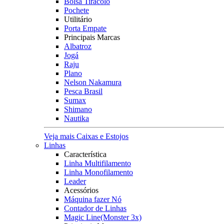
Bolsa Tiracolo
Pochete
Utilitário
Porta Empate
Principais Marcas
Albatroz
Jogá
Raju
Plano
Nelson Nakamura
Pesca Brasil
Sumax
Shimano
Nautika
Veja mais Caixas e Estojos
Linhas
Característica
Linha Multifilamento
Linha Monofilamento
Leader
Acessórios
Máquina fazer Nó
Contador de Linhas
Magic Line(Monster 3x)