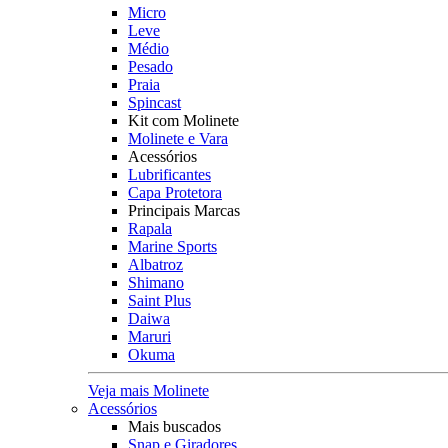
Micro
Leve
Médio
Pesado
Praia
Spincast
Kit com Molinete
Molinete e Vara
Acessórios
Lubrificantes
Capa Protetora
Principais Marcas
Rapala
Marine Sports
Albatroz
Shimano
Saint Plus
Daiwa
Maruri
Okuma
Veja mais Molinete
Acessórios
Mais buscados
Snap e Giradores