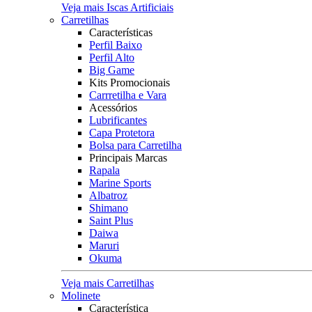
Veja mais Iscas Artificiais
Carretilhas
Características
Perfil Baixo
Perfil Alto
Big Game
Kits Promocionais
Carrretilha e Vara
Acessórios
Lubrificantes
Capa Protetora
Bolsa para Carretilha
Principais Marcas
Rapala
Marine Sports
Albatroz
Shimano
Saint Plus
Daiwa
Maruri
Okuma
Veja mais Carretilhas
Molinete
Característica