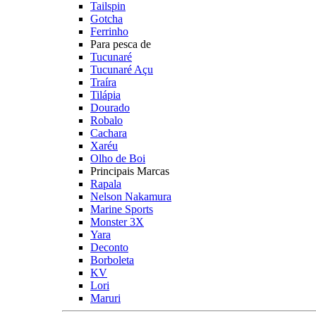
Tailspin
Gotcha
Ferrinho
Para pesca de
Tucunaré
Tucunaré Açu
Traíra
Tilápia
Dourado
Robalo
Cachara
Xaréu
Olho de Boi
Principais Marcas
Rapala
Nelson Nakamura
Marine Sports
Monster 3X
Yara
Deconto
Borboleta
KV
Lori
Maruri