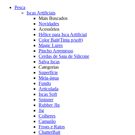
Pesca
Iscas Artificiais
Mais Buscados
Novidades
Acessórios
Hélice para Isca Artificial
Color Bait(Tinta p/soft)
Magic Lures
Pincho Arremesso
Cerdas de Saia de Silicone
Salva Iscas
Categorias
Superfície
Meia-água
Fundo
Articulada
Iscas Soft
Spinner
Rubber JIg
Jig
Colheres
Camarão
Frogs e Ratos
ChatterBait