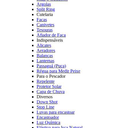
Argolas
Split Ring
Cutelaria
Facas
Canivetes
Tesouras
Afiador de Faca
Indispensáveis
Alicates
Aeradores
Balanças
Lanternas
Passaguá (Puça)
Régua para Medir Peixe
Para o Pescador
Repelente
Protetor Solar
Capa de Chuva
Diversos
Down Shot
Stop Line
Luvas para encastoar
Encastoador
Luz Química
Elástico para Isca Natural