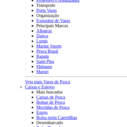
Protetores e organizador
Transporte
Porta Varas
Organização
Expositor de Varas
Principais Marcas
Albatroz
Daiwa
Lumis
Marine Sports
Pesca Brasil
Rapala
Saint Plus
Shimano
Maruri
Veja mais Varas de Pesca
Caixas e Estojos
Mais buscados
Caixas de Pesca
Bolsas de Pesca
Mochilas de Pesca
Estojo
Bolsa porta Carretilhas
Desembarcado