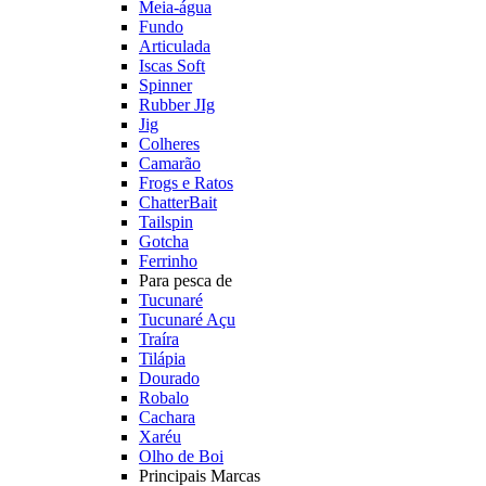
Meia-água
Fundo
Articulada
Iscas Soft
Spinner
Rubber JIg
Jig
Colheres
Camarão
Frogs e Ratos
ChatterBait
Tailspin
Gotcha
Ferrinho
Para pesca de
Tucunaré
Tucunaré Açu
Traíra
Tilápia
Dourado
Robalo
Cachara
Xaréu
Olho de Boi
Principais Marcas