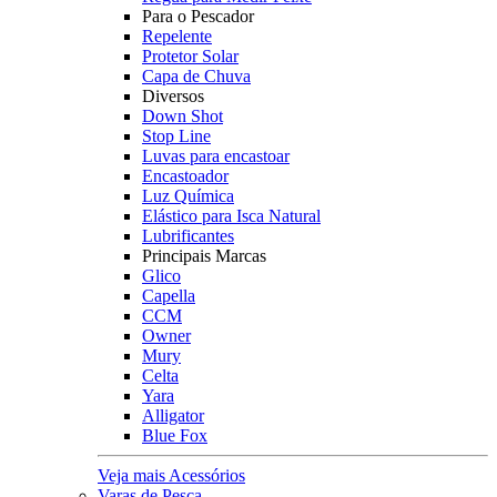
Para o Pescador
Repelente
Protetor Solar
Capa de Chuva
Diversos
Down Shot
Stop Line
Luvas para encastoar
Encastoador
Luz Química
Elástico para Isca Natural
Lubrificantes
Principais Marcas
Glico
Capella
CCM
Owner
Mury
Celta
Yara
Alligator
Blue Fox
Veja mais Acessórios
Varas de Pesca