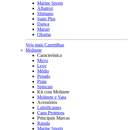
Marine Sports
Albatroz
Shimano
Saint Plus
Daiwa
Maruri
Okuma
Veja mais Carretilhas
Molinete
Característica
Micro
Leve
Médio
Pesado
Praia
Spincast
Kit com Molinete
Molinete e Vara
Acessórios
Lubrificantes
Capa Protetora
Principais Marcas
Rapala
Marine Sports