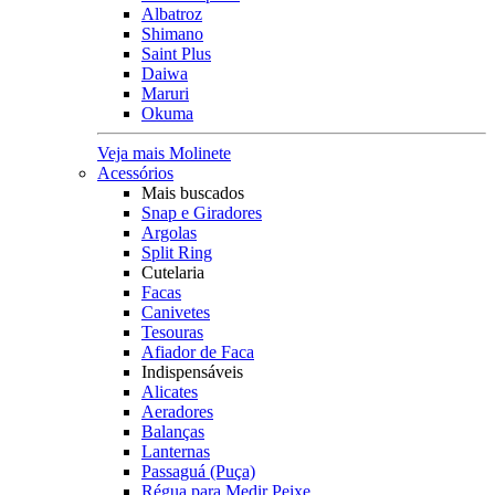
Albatroz
Shimano
Saint Plus
Daiwa
Maruri
Okuma
Veja mais Molinete
Acessórios
Mais buscados
Snap e Giradores
Argolas
Split Ring
Cutelaria
Facas
Canivetes
Tesouras
Afiador de Faca
Indispensáveis
Alicates
Aeradores
Balanças
Lanternas
Passaguá (Puça)
Régua para Medir Peixe