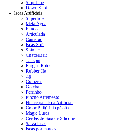
Stop Line
Down Shot
Iscas Artificiais
Superfície
Meia Água
Fundo
Articulada
Camarão
Iscas Soft
Spinner
ChatterBait
Tailspin
Frogs e Ratos
Rubber JIg
Jig
Colheres
Gotcha
Ferrinho
Pincho Arremesso
Hélice para Isca Artificial
Color Bait(Tinta p/soft)
Magic Lures
Cerdas de Saia de Silicone
Salva Iscas
Iscas por marcas