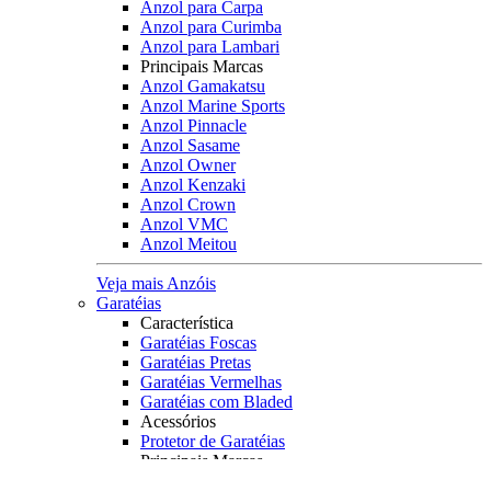
Anzol para Carpa
Anzol para Curimba
Anzol para Lambari
Principais Marcas
Anzol Gamakatsu
Anzol Marine Sports
Anzol Pinnacle
Anzol Sasame
Anzol Owner
Anzol Kenzaki
Anzol Crown
Anzol VMC
Anzol Meitou
Veja mais Anzóis
Garatéias
Característica
Garatéias Foscas
Garatéias Pretas
Garatéias Vermelhas
Garatéias com Bladed
Acessórios
Protetor de Garatéias
Principais Marcas
Owner