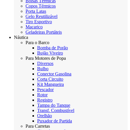
Bolsas Térmicas
Copos Térmicos
Porta Latas
Gelo Reutilizável
Tiro Esportivo
Maçarico
Geladeiras Portáteis
Náutica
Para o Barco
Bomba de Porão
Bujão Viveiro
Para Motores de Popa
Diversos
Bulbo
Conector Gasolina
Corta Circuito
Kit Mangueira
Pescador
Rotor
Registro
Tampa do Tanque
Transf. Combustível
Orelhão
Puxador de Partida
Para Carretas