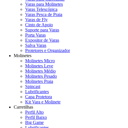
Varas para Molinetes
Varas Telescópica
Varas Pesca de Praia
Varas de Fly
Cinto de Apoio
Suporte para Varas
Porta Varas
Expositor de Varas
Salva Varas
Protetores e Organizador
Molinetes
Molinetes Micro
Molinetes Leve
Molinetes Médio
Molinetes Pesado
Molinetes Praia
Spincast
Lubrificantes
Capa Protetora
Kit Vara e Molinete
Carretilhas
Perfil Alto
Perfil Baixo
Big Game
Lubrificantes