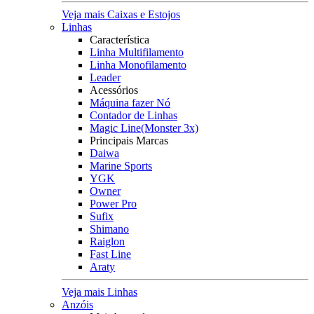
Veja mais Caixas e Estojos
Linhas
Característica
Linha Multifilamento
Linha Monofilamento
Leader
Acessórios
Máquina fazer Nó
Contador de Linhas
Magic Line(Monster 3x)
Principais Marcas
Daiwa
Marine Sports
YGK
Owner
Power Pro
Sufix
Shimano
Raiglon
Fast Line
Araty
Veja mais Linhas
Anzóis