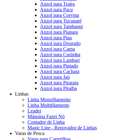
Anzol para Traíra
Anzol para Pacu
Anzol para Corvina
Anzol para Tucunaré
Anzol para Tambaqui
Anzol para Piapara
Anzol para Piau
Anzol para Dourado
Anzol para Carpa
Anzol para Curimba
Anzol para Lambari
Anzol para Pintado
Anzol para Cachara
Anzol para Jaú
Anzol para Pirarara
Anzol para Piraíba
Linhas
Linha Monofilamento
Linha Multifilamento
Leader
Máquina Fazer Nó
Contador de Linha
Magic Line - Renovador de Linhas
Varas de Pesca
Varas para Carretilhas