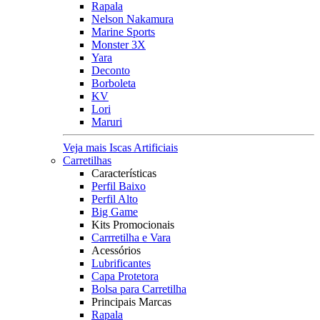
Rapala
Nelson Nakamura
Marine Sports
Monster 3X
Yara
Deconto
Borboleta
KV
Lori
Maruri
Veja mais Iscas Artificiais
Carretilhas
Características
Perfil Baixo
Perfil Alto
Big Game
Kits Promocionais
Carrretilha e Vara
Acessórios
Lubrificantes
Capa Protetora
Bolsa para Carretilha
Principais Marcas
Rapala