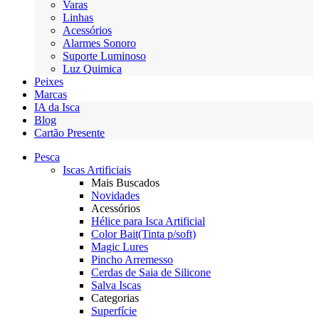
Varas
Linhas
Acessórios
Alarmes Sonoro
Suporte Luminoso
Luz Quimica
Peixes
Marcas
IA da Isca
Blog
Cartão Presente
Pesca
Iscas Artificiais
Mais Buscados
Novidades
Acessórios
Hélice para Isca Artificial
Color Bait(Tinta p/soft)
Magic Lures
Pincho Arremesso
Cerdas de Saia de Silicone
Salva Iscas
Categorias
Superfície