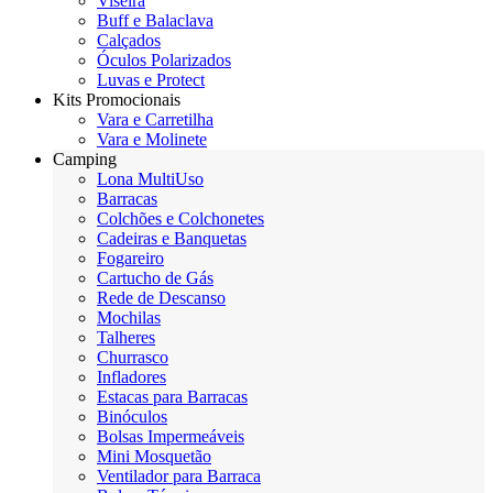
Viseira
Buff e Balaclava
Calçados
Óculos Polarizados
Luvas e Protect
Kits Promocionais
Vara e Carretilha
Vara e Molinete
Camping
Lona MultiUso
Barracas
Colchões e Colchonetes
Cadeiras e Banquetas
Fogareiro
Cartucho de Gás
Rede de Descanso
Mochilas
Talheres
Churrasco
Infladores
Estacas para Barracas
Binóculos
Bolsas Impermeáveis
Mini Mosquetão
Ventilador para Barraca