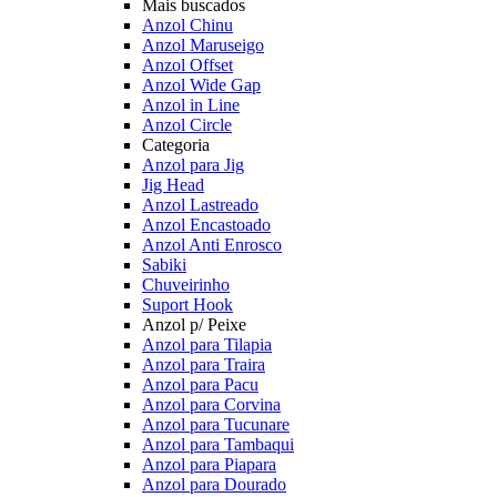
Mais buscados
Anzol Chinu
Anzol Maruseigo
Anzol Offset
Anzol Wide Gap
Anzol in Line
Anzol Circle
Categoria
Anzol para Jig
Jig Head
Anzol Lastreado
Anzol Encastoado
Anzol Anti Enrosco
Sabiki
Chuveirinho
Suport Hook
Anzol p/ Peixe
Anzol para Tilapia
Anzol para Traira
Anzol para Pacu
Anzol para Corvina
Anzol para Tucunare
Anzol para Tambaqui
Anzol para Piapara
Anzol para Dourado