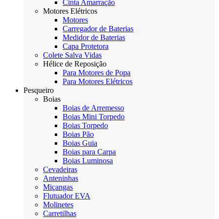
Cinta Amarração
Motores Elétricos
Motores
Carregador de Baterias
Medidor de Baterias
Capa Protetora
Colete Salva Vidas
Hélice de Reposição
Para Motores de Popa
Para Motores Elétricos
Pesqueiro
Boias
Boias de Arremesso
Boias Mini Torpedo
Boias Torpedo
Boias Pão
Boias Guia
Boias para Carpa
Boias Luminosa
Cevadeiras
Anteninhas
Miçangas
Flutuador EVA
Molinetes
Carretilhas