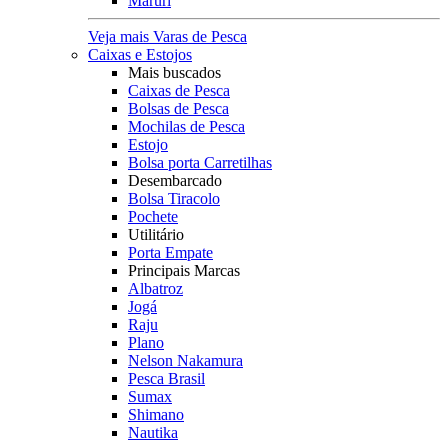
Maruri
Veja mais Varas de Pesca
Caixas e Estojos
Mais buscados
Caixas de Pesca
Bolsas de Pesca
Mochilas de Pesca
Estojo
Bolsa porta Carretilhas
Desembarcado
Bolsa Tiracolo
Pochete
Utilitário
Porta Empate
Principais Marcas
Albatroz
Jogá
Raju
Plano
Nelson Nakamura
Pesca Brasil
Sumax
Shimano
Nautika