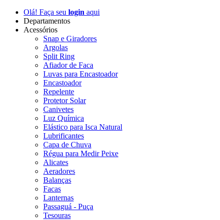
Olá! Faça seu
login
aqui
Departamentos
Acessórios
Snap e Giradores
Argolas
Split Ring
Afiador de Faca
Luvas para Encastoador
Encastoador
Repelente
Protetor Solar
Canivetes
Luz Química
Elástico para Isca Natural
Lubrificantes
Capa de Chuva
Régua para Medir Peixe
Alicates
Aeradores
Balanças
Facas
Lanternas
Passaguá - Puça
Tesouras