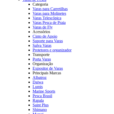
Categoria
Varas para Carretilhas
Varas para Molinetes
Varas Telescópica
Varas Pesca de Praia
Varas de Fly
Acessórios
Cinto de Apoio
Suporte para Varas
Salva Varas
Protetores e organizador
Transporte
Porta Varas
Organização
Expositor de Varas
Principais Marcas
Albatroz
Daiwa
Lumis
Marine Sports
Pesca Brasil
Rapala
Saint Plus
Shimano