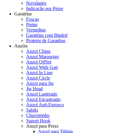
Novidades
Indicação por Peixe
Garatéias
Foscas
Pretas
Vermelhas
Garatéias com Bladed
Protetor de Garatéias
Anzóis
Anzol Chinu
Anzol Maruseigo
Anzol OffSet
Anzol Wide Gap
Anzol In Line
Anzol Circle
Anzol para Jig
Jig Head
Anzol Lastreado
Anzol Encastoado
Anzol Anti-Enrosco
Sabiki
Chuveirinho
Suport Hook
Anzol para Peixe
Anzol para Tilápia