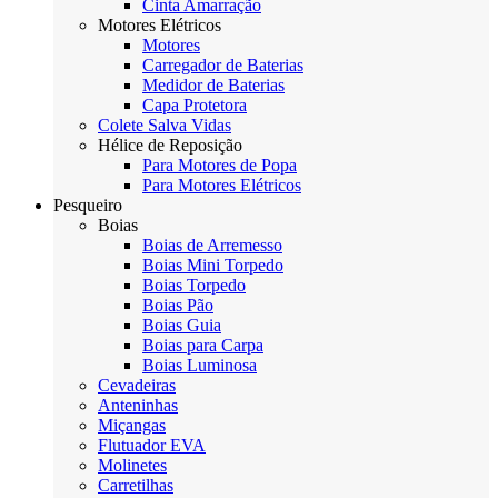
Cinta Amarração
Motores Elétricos
Motores
Carregador de Baterias
Medidor de Baterias
Capa Protetora
Colete Salva Vidas
Hélice de Reposição
Para Motores de Popa
Para Motores Elétricos
Pesqueiro
Boias
Boias de Arremesso
Boias Mini Torpedo
Boias Torpedo
Boias Pão
Boias Guia
Boias para Carpa
Boias Luminosa
Cevadeiras
Anteninhas
Miçangas
Flutuador EVA
Molinetes
Carretilhas