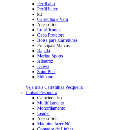
Perfil alto
Perfil baixo
kit
Carretilha e Vara
Acessórios
Lubrificantes
Capa Protetora
Bolsa para Carretilhas
Principais Marcas
Rapala
Marine Sports
Albatroz
Daiwa
Saint Plus
Shimano
Veja mais Carretilhas Pesqueiro
Linhas Pesqueiro
Característica
Multifilamento
Monofilamento
Leader
Acessórios
Máquina fazer Nó
Contador de Linhas