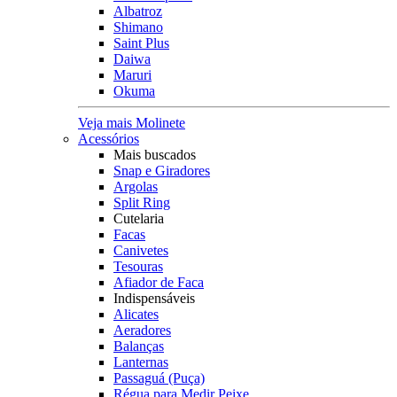
Albatroz
Shimano
Saint Plus
Daiwa
Maruri
Okuma
Veja mais Molinete
Acessórios
Mais buscados
Snap e Giradores
Argolas
Split Ring
Cutelaria
Facas
Canivetes
Tesouras
Afiador de Faca
Indispensáveis
Alicates
Aeradores
Balanças
Lanternas
Passaguá (Puça)
Régua para Medir Peixe