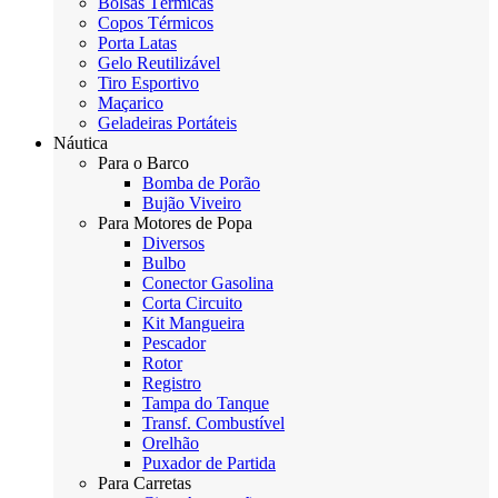
Bolsas Térmicas
Copos Térmicos
Porta Latas
Gelo Reutilizável
Tiro Esportivo
Maçarico
Geladeiras Portáteis
Náutica
Para o Barco
Bomba de Porão
Bujão Viveiro
Para Motores de Popa
Diversos
Bulbo
Conector Gasolina
Corta Circuito
Kit Mangueira
Pescador
Rotor
Registro
Tampa do Tanque
Transf. Combustível
Orelhão
Puxador de Partida
Para Carretas