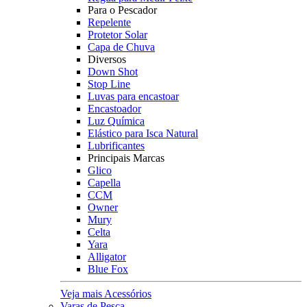
Para o Pescador
Repelente
Protetor Solar
Capa de Chuva
Diversos
Down Shot
Stop Line
Luvas para encastoar
Encastoador
Luz Química
Elástico para Isca Natural
Lubrificantes
Principais Marcas
Glico
Capella
CCM
Owner
Mury
Celta
Yara
Alligator
Blue Fox
Veja mais Acessórios
Varas de Pesca