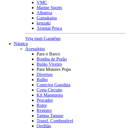
VMC
Marine Sports
Albatroz
Gamakatsu
kenzaki
Arsenal Pesca
Veja mais Garatéias
Náutica
Acessórios
Para o Barco
Bomba de Porão
Bujão Viveiro
Para Motores Popa
Diversos
Bulbo
Conector Gasolina
Corta Circuito
Kit Mangueira
Pescador
Rotor
Registro
Tampa Tanque
Transf. Combustível
Orelhão