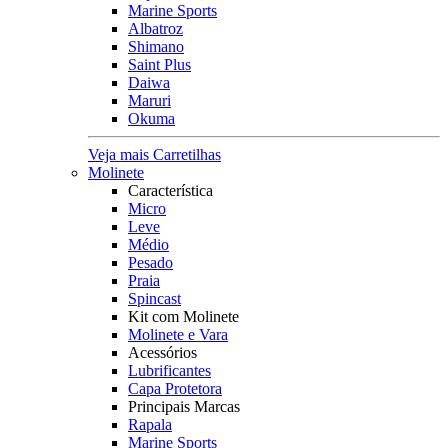
Marine Sports
Albatroz
Shimano
Saint Plus
Daiwa
Maruri
Okuma
Veja mais Carretilhas
Molinete
Característica
Micro
Leve
Médio
Pesado
Praia
Spincast
Kit com Molinete
Molinete e Vara
Acessórios
Lubrificantes
Capa Protetora
Principais Marcas
Rapala
Marine Sports