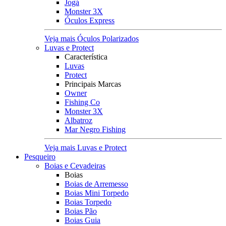
Jogá
Monster 3X
Óculos Express
Veja mais Óculos Polarizados
Luvas e Protect
Característica
Luvas
Protect
Principais Marcas
Owner
Fishing Co
Monster 3X
Albatroz
Mar Negro Fishing
Veja mais Luvas e Protect
Pesqueiro
Boias e Cevadeiras
Boias
Boias de Arremesso
Boias Mini Torpedo
Boias Torpedo
Boias Pão
Boias Guia