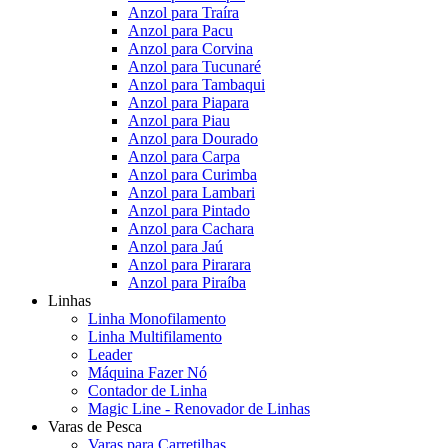
Anzol para Traíra
Anzol para Pacu
Anzol para Corvina
Anzol para Tucunaré
Anzol para Tambaqui
Anzol para Piapara
Anzol para Piau
Anzol para Dourado
Anzol para Carpa
Anzol para Curimba
Anzol para Lambari
Anzol para Pintado
Anzol para Cachara
Anzol para Jaú
Anzol para Pirarara
Anzol para Piraíba
Linhas
Linha Monofilamento
Linha Multifilamento
Leader
Máquina Fazer Nó
Contador de Linha
Magic Line - Renovador de Linhas
Varas de Pesca
Varas para Carretilhas