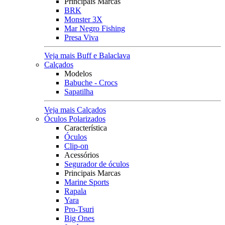
Principais Marcas
BRK
Monster 3X
Mar Negro Fishing
Presa Viva
Veja mais Buff e Balaclava
Calçados
Modelos
Babuche - Crocs
Sapatilha
Veja mais Calçados
Óculos Polarizados
Característica
Óculos
Clip-on
Acessórios
Segurador de óculos
Principais Marcas
Marine Sports
Rapala
Yara
Pro-Tsuri
Big Ones