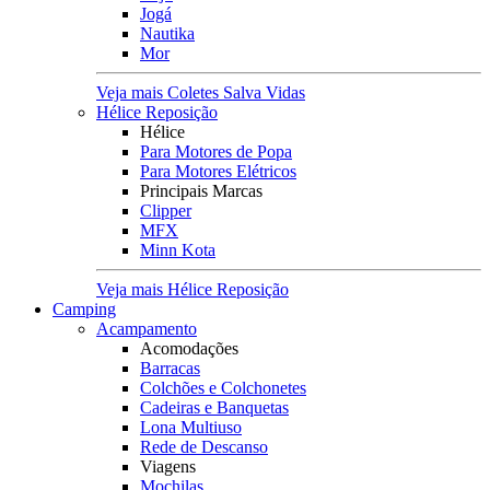
Jogá
Nautika
Mor
Veja mais Coletes Salva Vidas
Hélice Reposição
Hélice
Para Motores de Popa
Para Motores Elétricos
Principais Marcas
Clipper
MFX
Minn Kota
Veja mais Hélice Reposição
Camping
Acampamento
Acomodações
Barracas
Colchões e Colchonetes
Cadeiras e Banquetas
Lona Multiuso
Rede de Descanso
Viagens
Mochilas