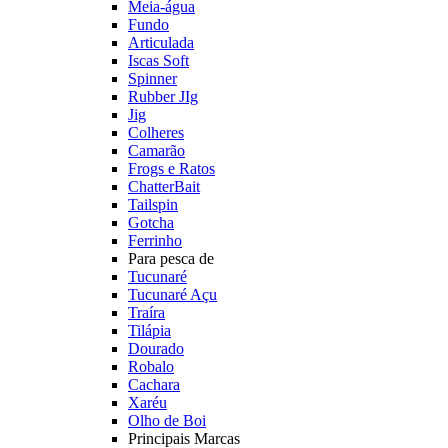
Meia-água
Fundo
Articulada
Iscas Soft
Spinner
Rubber JIg
Jig
Colheres
Camarão
Frogs e Ratos
ChatterBait
Tailspin
Gotcha
Ferrinho
Para pesca de
Tucunaré
Tucunaré Açu
Traíra
Tilápia
Dourado
Robalo
Cachara
Xaréu
Olho de Boi
Principais Marcas