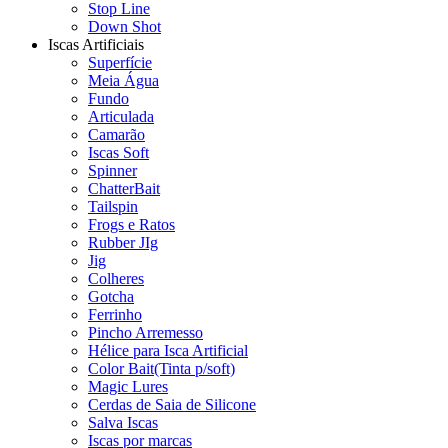
Stop Line
Down Shot
Iscas Artificiais
Superfície
Meia Água
Fundo
Articulada
Camarão
Iscas Soft
Spinner
ChatterBait
Tailspin
Frogs e Ratos
Rubber JIg
Jig
Colheres
Gotcha
Ferrinho
Pincho Arremesso
Hélice para Isca Artificial
Color Bait(Tinta p/soft)
Magic Lures
Cerdas de Saia de Silicone
Salva Iscas
Iscas por marcas