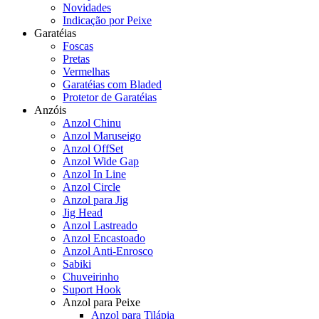
Novidades
Indicação por Peixe
Garatéias
Foscas
Pretas
Vermelhas
Garatéias com Bladed
Protetor de Garatéias
Anzóis
Anzol Chinu
Anzol Maruseigo
Anzol OffSet
Anzol Wide Gap
Anzol In Line
Anzol Circle
Anzol para Jig
Jig Head
Anzol Lastreado
Anzol Encastoado
Anzol Anti-Enrosco
Sabiki
Chuveirinho
Suport Hook
Anzol para Peixe
Anzol para Tilápia