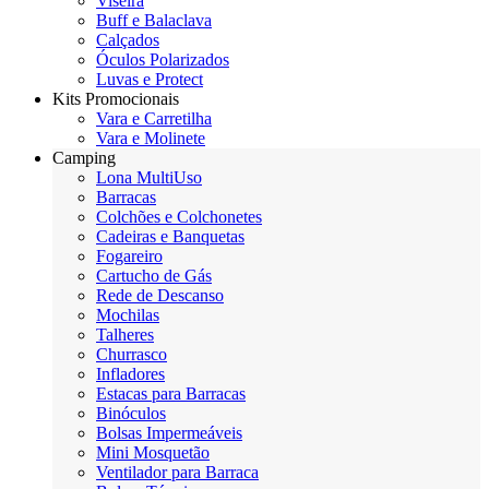
Viseira
Buff e Balaclava
Calçados
Óculos Polarizados
Luvas e Protect
Kits Promocionais
Vara e Carretilha
Vara e Molinete
Camping
Lona MultiUso
Barracas
Colchões e Colchonetes
Cadeiras e Banquetas
Fogareiro
Cartucho de Gás
Rede de Descanso
Mochilas
Talheres
Churrasco
Infladores
Estacas para Barracas
Binóculos
Bolsas Impermeáveis
Mini Mosquetão
Ventilador para Barraca