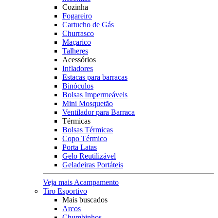
Cozinha
Fogareiro
Cartucho de Gás
Churrasco
Maçarico
Talheres
Acessórios
Infladores
Estacas para barracas
Binóculos
Bolsas Impermeáveis
Mini Mosquetão
Ventilador para Barraca
Térmicas
Bolsas Térmicas
Copo Térmico
Porta Latas
Gelo Reutilizável
Geladeiras Portáteis
Veja mais Acampamento
Tiro Esportivo
Mais buscados
Arcos
Chumbinhos