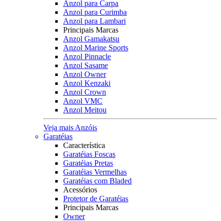
Anzol para Carpa
Anzol para Curimba
Anzol para Lambari
Principais Marcas
Anzol Gamakatsu
Anzol Marine Sports
Anzol Pinnacle
Anzol Sasame
Anzol Owner
Anzol Kenzaki
Anzol Crown
Anzol VMC
Anzol Meitou
Veja mais Anzóis
Garatéias
Característica
Garatéias Foscas
Garatéias Pretas
Garatéias Vermelhas
Garatéias com Bladed
Acessórios
Protetor de Garatéias
Principais Marcas
Owner