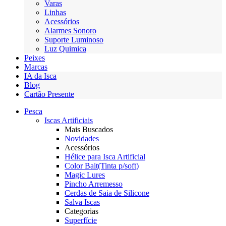
Varas
Linhas
Acessórios
Alarmes Sonoro
Suporte Luminoso
Luz Quimica
Peixes
Marcas
IA da Isca
Blog
Cartão Presente
Pesca
Iscas Artificiais
Mais Buscados
Novidades
Acessórios
Hélice para Isca Artificial
Color Bait(Tinta p/soft)
Magic Lures
Pincho Arremesso
Cerdas de Saia de Silicone
Salva Iscas
Categorias
Superfície