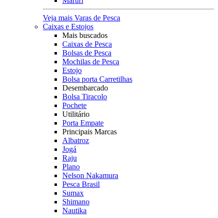
Maruri
Veja mais Varas de Pesca
Caixas e Estojos
Mais buscados
Caixas de Pesca
Bolsas de Pesca
Mochilas de Pesca
Estojo
Bolsa porta Carretilhas
Desembarcado
Bolsa Tiracolo
Pochete
Utilitário
Porta Empate
Principais Marcas
Albatroz
Jogá
Raju
Plano
Nelson Nakamura
Pesca Brasil
Sumax
Shimano
Nautika