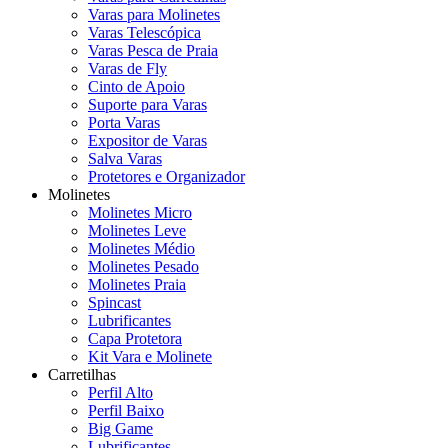
Varas para Molinetes
Varas Telescópica
Varas Pesca de Praia
Varas de Fly
Cinto de Apoio
Suporte para Varas
Porta Varas
Expositor de Varas
Salva Varas
Protetores e Organizador
Molinetes
Molinetes Micro
Molinetes Leve
Molinetes Médio
Molinetes Pesado
Molinetes Praia
Spincast
Lubrificantes
Capa Protetora
Kit Vara e Molinete
Carretilhas
Perfil Alto
Perfil Baixo
Big Game
Lubrificantes