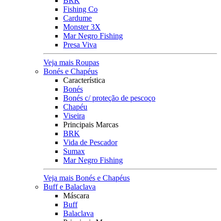
BRK
Fishing Co
Cardume
Monster 3X
Mar Negro Fishing
Presa Viva
Veja mais Roupas
Bonés e Chapéus
Característica
Bonés
Bonés c/ proteção de pescoço
Chapéu
Viseira
Principais Marcas
BRK
Vida de Pescador
Sumax
Mar Negro Fishing
Veja mais Bonés e Chapéus
Buff e Balaclava
Máscara
Buff
Balaclava