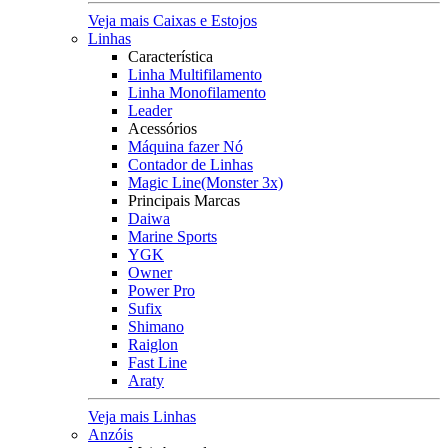
Veja mais Caixas e Estojos
Linhas
Característica
Linha Multifilamento
Linha Monofilamento
Leader
Acessórios
Máquina fazer Nó
Contador de Linhas
Magic Line(Monster 3x)
Principais Marcas
Daiwa
Marine Sports
YGK
Owner
Power Pro
Sufix
Shimano
Raiglon
Fast Line
Araty
Veja mais Linhas
Anzóis