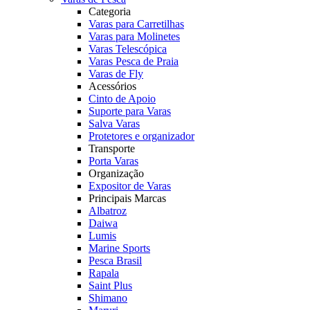
Categoria
Varas para Carretilhas
Varas para Molinetes
Varas Telescópica
Varas Pesca de Praia
Varas de Fly
Acessórios
Cinto de Apoio
Suporte para Varas
Salva Varas
Protetores e organizador
Transporte
Porta Varas
Organização
Expositor de Varas
Principais Marcas
Albatroz
Daiwa
Lumis
Marine Sports
Pesca Brasil
Rapala
Saint Plus
Shimano