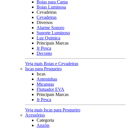
Boias para Carpa
Boias Luminosa
Cevadeiras
Cevadeiras
Diversos
Alarme Sonoro
Suporte Luminoso
Luz Quimica
Principais Marcas
Jr Pesca
Deconto
Veja mais Boias e Cevadeiras
Iscas para Pesqueiro
Iscas
Anteninhas
Miçangas
Flutuador EVA
Principais Marcas
Jr Pesca
Veja mais Iscas para Pesqueiro
Acessórios
Categoria
Anzóis