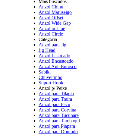
Mais buscados
Anzol Chinu
Anzol Maruseigo
Anzol Offset
Anzol Wide Gap
Anzol in Line
Anzol Circle
Categoria
Anzol para Jig
Jig Head
Anzol Lastreado
Anzol Encastoado
Anzol Anti Enrosco
Sabiki
Chuveirinho
Suport Hook
Anzol p/ Peixe
Anzol para Tilapia
Anzol para Traira
Anzol para Pacu
Anzol para Corvina
Anzol para Tucunare
Anzol para Tambaqui
Anzol para Piapara
Anzol para Dourado