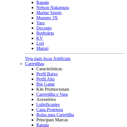
Rapala
Nelson Nakamura
Marine Sports
Monster 3X
Yara
Deconto
Borboleta
KV
Lori
Maruri
Veja mais Iscas Artificiais
Carretilhas
Características
Perfil Baixo
Perfil Alto
Big Game
Kits Promocionais
Carrretilha e Vara
Acessórios
Lubrificantes
Capa Protetora
Bolsa para Carretilha
Principais Marcas
Rapala