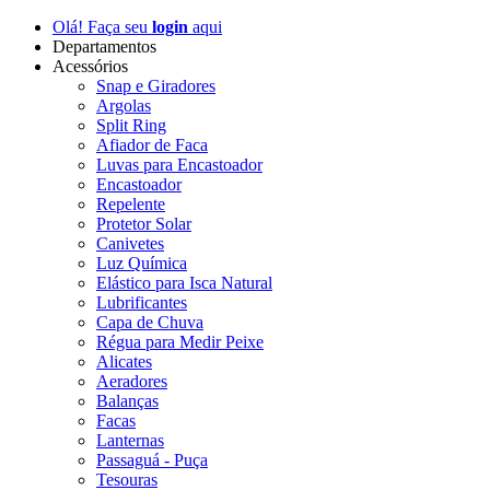
Olá! Faça seu
login
aqui
Departamentos
Acessórios
Snap e Giradores
Argolas
Split Ring
Afiador de Faca
Luvas para Encastoador
Encastoador
Repelente
Protetor Solar
Canivetes
Luz Química
Elástico para Isca Natural
Lubrificantes
Capa de Chuva
Régua para Medir Peixe
Alicates
Aeradores
Balanças
Facas
Lanternas
Passaguá - Puça
Tesouras