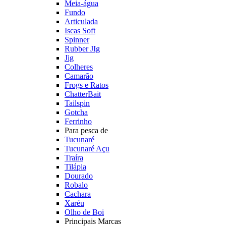
Meia-água
Fundo
Articulada
Iscas Soft
Spinner
Rubber JIg
Jig
Colheres
Camarão
Frogs e Ratos
ChatterBait
Tailspin
Gotcha
Ferrinho
Para pesca de
Tucunaré
Tucunaré Açu
Traíra
Tilápia
Dourado
Robalo
Cachara
Xaréu
Olho de Boi
Principais Marcas