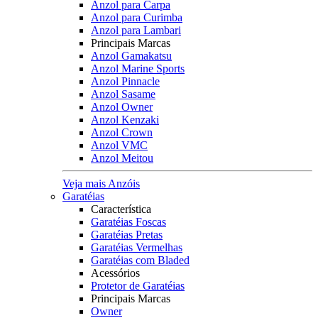
Anzol para Carpa
Anzol para Curimba
Anzol para Lambari
Principais Marcas
Anzol Gamakatsu
Anzol Marine Sports
Anzol Pinnacle
Anzol Sasame
Anzol Owner
Anzol Kenzaki
Anzol Crown
Anzol VMC
Anzol Meitou
Veja mais Anzóis
Garatéias
Característica
Garatéias Foscas
Garatéias Pretas
Garatéias Vermelhas
Garatéias com Bladed
Acessórios
Protetor de Garatéias
Principais Marcas
Owner