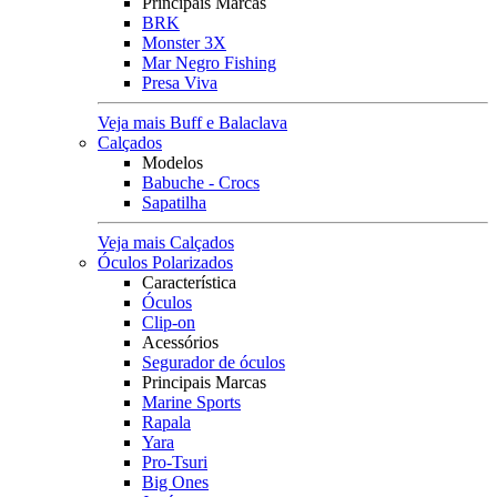
Principais Marcas
BRK
Monster 3X
Mar Negro Fishing
Presa Viva
Veja mais Buff e Balaclava
Calçados
Modelos
Babuche - Crocs
Sapatilha
Veja mais Calçados
Óculos Polarizados
Característica
Óculos
Clip-on
Acessórios
Segurador de óculos
Principais Marcas
Marine Sports
Rapala
Yara
Pro-Tsuri
Big Ones