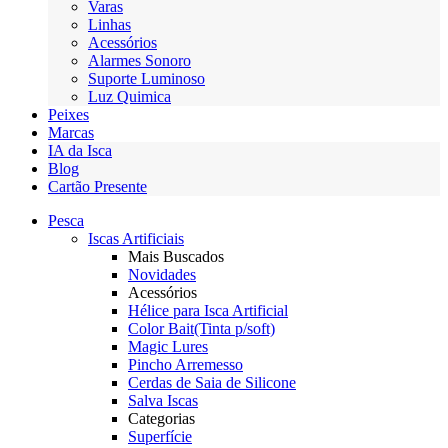
Varas
Linhas
Acessórios
Alarmes Sonoro
Suporte Luminoso
Luz Quimica
Peixes
Marcas
IA da Isca
Blog
Cartão Presente
Pesca
Iscas Artificiais
Mais Buscados
Novidades
Acessórios
Hélice para Isca Artificial
Color Bait(Tinta p/soft)
Magic Lures
Pincho Arremesso
Cerdas de Saia de Silicone
Salva Iscas
Categorias
Superfície