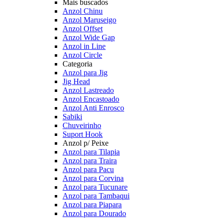
Mais buscados
Anzol Chinu
Anzol Maruseigo
Anzol Offset
Anzol Wide Gap
Anzol in Line
Anzol Circle
Categoria
Anzol para Jig
Jig Head
Anzol Lastreado
Anzol Encastoado
Anzol Anti Enrosco
Sabiki
Chuveirinho
Suport Hook
Anzol p/ Peixe
Anzol para Tilapia
Anzol para Traira
Anzol para Pacu
Anzol para Corvina
Anzol para Tucunare
Anzol para Tambaqui
Anzol para Piapara
Anzol para Dourado