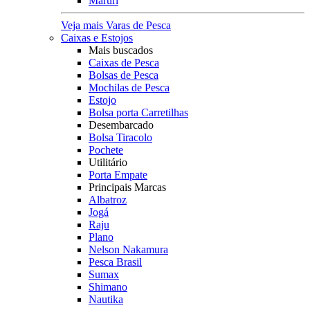
Maruri
Veja mais Varas de Pesca
Caixas e Estojos
Mais buscados
Caixas de Pesca
Bolsas de Pesca
Mochilas de Pesca
Estojo
Bolsa porta Carretilhas
Desembarcado
Bolsa Tiracolo
Pochete
Utilitário
Porta Empate
Principais Marcas
Albatroz
Jogá
Raju
Plano
Nelson Nakamura
Pesca Brasil
Sumax
Shimano
Nautika