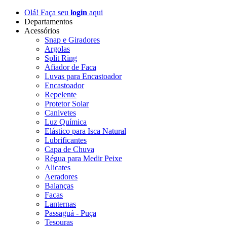
Olá! Faça seu
login
aqui
Departamentos
Acessórios
Snap e Giradores
Argolas
Split Ring
Afiador de Faca
Luvas para Encastoador
Encastoador
Repelente
Protetor Solar
Canivetes
Luz Química
Elástico para Isca Natural
Lubrificantes
Capa de Chuva
Régua para Medir Peixe
Alicates
Aeradores
Balanças
Facas
Lanternas
Passaguá - Puça
Tesouras