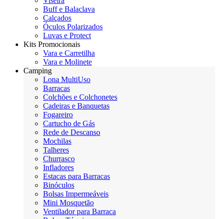
Viseira
Buff e Balaclava
Calçados
Óculos Polarizados
Luvas e Protect
Kits Promocionais
Vara e Carretilha
Vara e Molinete
Camping
Lona MultiUso
Barracas
Colchões e Colchonetes
Cadeiras e Banquetas
Fogareiro
Cartucho de Gás
Rede de Descanso
Mochilas
Talheres
Churrasco
Infladores
Estacas para Barracas
Binóculos
Bolsas Impermeáveis
Mini Mosquetão
Ventilador para Barraca