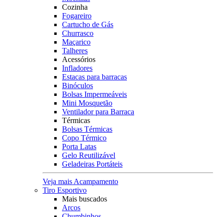
Cozinha
Fogareiro
Cartucho de Gás
Churrasco
Maçarico
Talheres
Acessórios
Infladores
Estacas para barracas
Binóculos
Bolsas Impermeáveis
Mini Mosquetão
Ventilador para Barraca
Térmicas
Bolsas Térmicas
Copo Térmico
Porta Latas
Gelo Reutilizável
Geladeiras Portáteis
Veja mais Acampamento
Tiro Esportivo
Mais buscados
Arcos
Chumbinhos