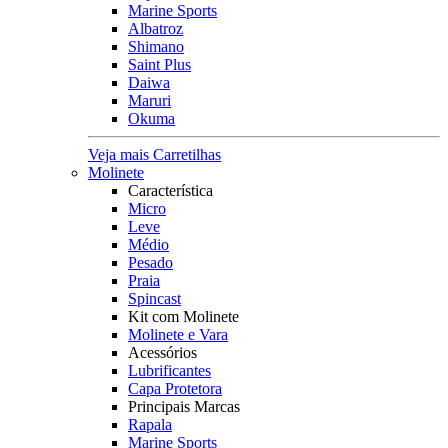
Marine Sports
Albatroz
Shimano
Saint Plus
Daiwa
Maruri
Okuma
Veja mais Carretilhas
Molinete
Característica
Micro
Leve
Médio
Pesado
Praia
Spincast
Kit com Molinete
Molinete e Vara
Acessórios
Lubrificantes
Capa Protetora
Principais Marcas
Rapala
Marine Sports