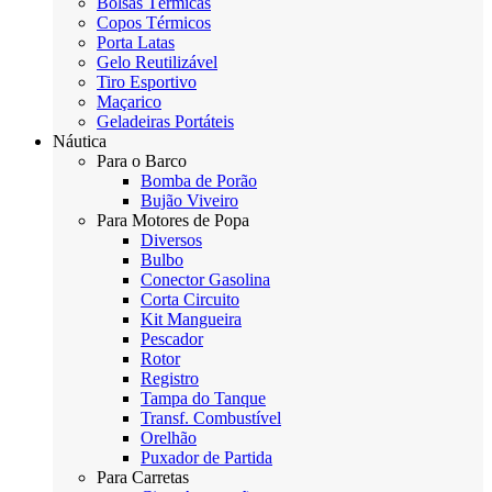
Bolsas Térmicas
Copos Térmicos
Porta Latas
Gelo Reutilizável
Tiro Esportivo
Maçarico
Geladeiras Portáteis
Náutica
Para o Barco
Bomba de Porão
Bujão Viveiro
Para Motores de Popa
Diversos
Bulbo
Conector Gasolina
Corta Circuito
Kit Mangueira
Pescador
Rotor
Registro
Tampa do Tanque
Transf. Combustível
Orelhão
Puxador de Partida
Para Carretas