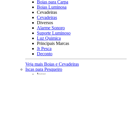
Boias para Carpa
Boias Luminosa
Cevadeiras
Cevadeiras
Diversos
Alarme Sonoro
Suporte Luminoso
Luz Quimica
Principais Marcas
Jr Pesca
Deconto
Veja mais Boias e Cevadeiras
Iscas para Pesqueiro
Iscas
Anteninhas
Miçangas
Flutuador EVA
Principais Marcas
Jr Pesca
Veja mais Iscas para Pesqueiro
Acessórios
Categoria
Anzóis