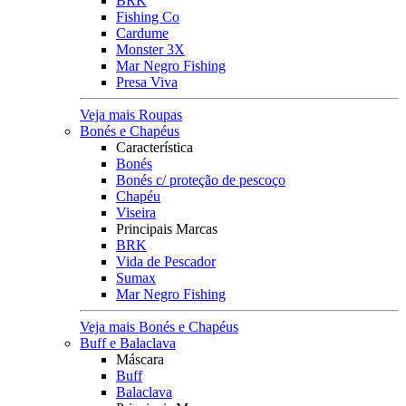
BRK
Fishing Co
Cardume
Monster 3X
Mar Negro Fishing
Presa Viva
Veja mais Roupas
Bonés e Chapéus
Característica
Bonés
Bonés c/ proteção de pescoço
Chapéu
Viseira
Principais Marcas
BRK
Vida de Pescador
Sumax
Mar Negro Fishing
Veja mais Bonés e Chapéus
Buff e Balaclava
Máscara
Buff
Balaclava