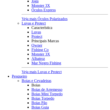
Jogá
Monster 3X
Óculos Express
Veja mais Óculos Polarizados
Luvas e Protect
Característica
Luvas
Protect
Principais Marcas
Owner
Fishing Co
Monster 3X
Albatroz
Mar Negro Fishing
Veja mais Luvas e Protect
Pesqueiro
Boias e Cevadeiras
Boias
Boias de Arremesso
Boias Mini Torpedo
Boias Torpedo
Boias Pão
Boias Guia