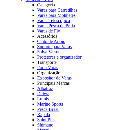
Categoria
Varas para Carretilhas
Varas para Molinetes
Varas Telescópica
Varas Pesca de Praia
Varas de Fly
Acessórios
Cinto de Apoio
Suporte para Varas
Salva Varas
Protetores e organizador
Transporte
Porta Varas
Organização
Expositor de Varas
Principais Marcas
Albatroz
Daiwa
Lumis
Marine Sports
Pesca Brasil
Rapala
Saint Plus
Shimano