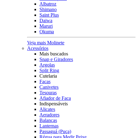
Albatroz
Shimano
Saint Plus
Daiwa
Maruri
Okuma
Veja mais Molinete
Acessórios
Mais buscados
Snap e Giradores
Argolas
Split Ring
Cutelaria
Facas
Canivetes
Tesouras
Afiador de Faca
Indispensáveis
Alicates
Aeradores
Balanças
Lanternas
Passaguá (Puça)
Régua para Medir Peixe