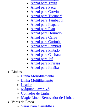
Anzol para Traíra
Anzol para Pacu
Anzol para Corvina
Anzol para Tucunaré
Anzol para Tambaqui
Anzol para Piapara
Anzol para Piau
Anzol para Dourado
Anzol para Carpa
Anzol para Curimba
Anzol para Lambari
Anzol para Pintado
Anzol para Cachara
Anzol para Jaú
Anzol para Pirarara
Anzol para Piraíba
Linhas
Linha Monofilamento
Linha Multifilamento
Leader
Máquina Fazer Nó
Contador de Linha
Magic Line - Renovador de Linhas
Varas de Pesca
Varas para Carretilhas