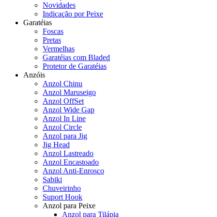
Novidades
Indicação por Peixe
Garatéias
Foscas
Pretas
Vermelhas
Garatéias com Bladed
Protetor de Garatéias
Anzóis
Anzol Chinu
Anzol Maruseigo
Anzol OffSet
Anzol Wide Gap
Anzol In Line
Anzol Circle
Anzol para Jig
Jig Head
Anzol Lastreado
Anzol Encastoado
Anzol Anti-Enrosco
Sabiki
Chuveirinho
Suport Hook
Anzol para Peixe
Anzol para Tilápia