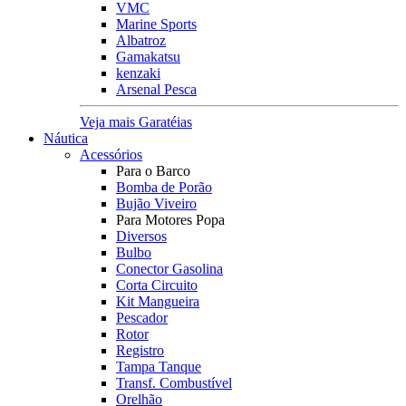
VMC
Marine Sports
Albatroz
Gamakatsu
kenzaki
Arsenal Pesca
Veja mais Garatéias
Náutica
Acessórios
Para o Barco
Bomba de Porão
Bujão Viveiro
Para Motores Popa
Diversos
Bulbo
Conector Gasolina
Corta Circuito
Kit Mangueira
Pescador
Rotor
Registro
Tampa Tanque
Transf. Combustível
Orelhão