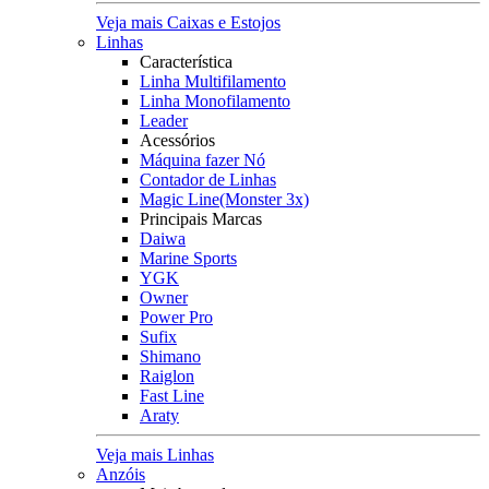
Veja mais Caixas e Estojos
Linhas
Característica
Linha Multifilamento
Linha Monofilamento
Leader
Acessórios
Máquina fazer Nó
Contador de Linhas
Magic Line(Monster 3x)
Principais Marcas
Daiwa
Marine Sports
YGK
Owner
Power Pro
Sufix
Shimano
Raiglon
Fast Line
Araty
Veja mais Linhas
Anzóis