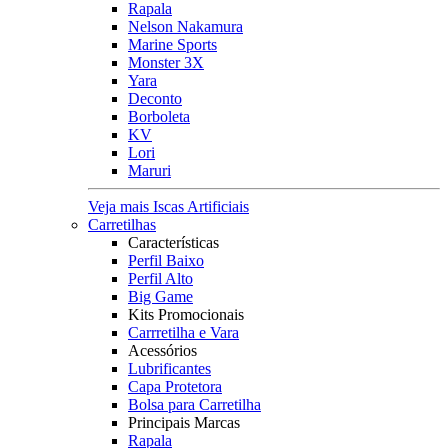
Rapala
Nelson Nakamura
Marine Sports
Monster 3X
Yara
Deconto
Borboleta
KV
Lori
Maruri
Veja mais Iscas Artificiais
Carretilhas
Características
Perfil Baixo
Perfil Alto
Big Game
Kits Promocionais
Carrretilha e Vara
Acessórios
Lubrificantes
Capa Protetora
Bolsa para Carretilha
Principais Marcas
Rapala