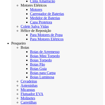
Cinta Amarração
Motores Elétricos
Motores
Carregador de Baterias
Medidor de Baterias
Capa Protetora
Colete Salva Vidas
Hélice de Reposição
Para Motores de Popa
Para Motores Elétricos
Pesqueiro
Boias
Boias de Arremesso
Boias Mini Torpedo
Boias Torpedo
Boias Pão
Boias Guia
Boias para Carpa
Boias Luminosa
Cevadeiras
Anteninhas
Miçangas
Flutuador EVA
Molinetes
Carretilhas