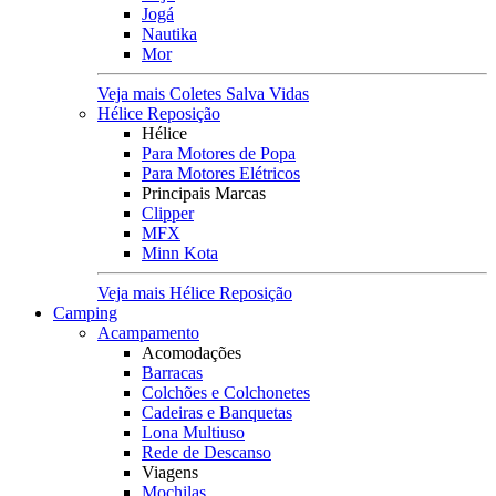
Jogá
Nautika
Mor
Veja mais Coletes Salva Vidas
Hélice Reposição
Hélice
Para Motores de Popa
Para Motores Elétricos
Principais Marcas
Clipper
MFX
Minn Kota
Veja mais Hélice Reposição
Camping
Acampamento
Acomodações
Barracas
Colchões e Colchonetes
Cadeiras e Banquetas
Lona Multiuso
Rede de Descanso
Viagens
Mochilas