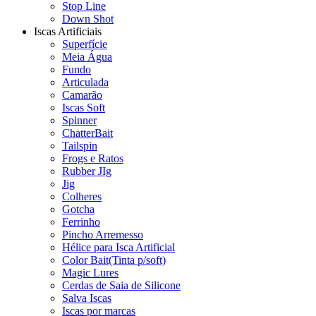
Stop Line
Down Shot
Iscas Artificiais
Superfície
Meia Água
Fundo
Articulada
Camarão
Iscas Soft
Spinner
ChatterBait
Tailspin
Frogs e Ratos
Rubber JIg
Jig
Colheres
Gotcha
Ferrinho
Pincho Arremesso
Hélice para Isca Artificial
Color Bait(Tinta p/soft)
Magic Lures
Cerdas de Saia de Silicone
Salva Iscas
Iscas por marcas