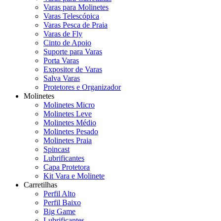
Varas para Molinetes
Varas Telescópica
Varas Pesca de Praia
Varas de Fly
Cinto de Apoio
Suporte para Varas
Porta Varas
Expositor de Varas
Salva Varas
Protetores e Organizador
Molinetes
Molinetes Micro
Molinetes Leve
Molinetes Médio
Molinetes Pesado
Molinetes Praia
Spincast
Lubrificantes
Capa Protetora
Kit Vara e Molinete
Carretilhas
Perfil Alto
Perfil Baixo
Big Game
Lubrificantes