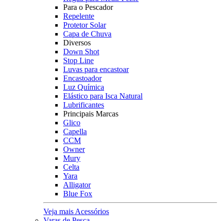
Para o Pescador
Repelente
Protetor Solar
Capa de Chuva
Diversos
Down Shot
Stop Line
Luvas para encastoar
Encastoador
Luz Química
Elástico para Isca Natural
Lubrificantes
Principais Marcas
Glico
Capella
CCM
Owner
Mury
Celta
Yara
Alligator
Blue Fox
Veja mais Acessórios
Varas de Pesca