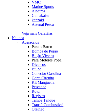
VMC
Marine Sports
Albatroz
Gamakatsu
kenzaki
Arsenal Pesca
Veja mais Garatéias
Náutica
Acessórios
Para o Barco
Bomba de Porão
Bujão Viveiro
Para Motores Popa
Diversos
Bulbo
Conector Gasolina
Corta Circuito
Kit Mangueira
Pescador
Rotor
Registro
Tampa Tanque
Transf. Combustível
Orelhão