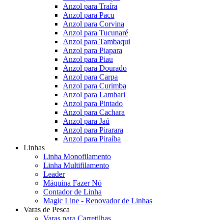
Anzol para Traíra
Anzol para Pacu
Anzol para Corvina
Anzol para Tucunaré
Anzol para Tambaqui
Anzol para Piapara
Anzol para Piau
Anzol para Dourado
Anzol para Carpa
Anzol para Curimba
Anzol para Lambari
Anzol para Pintado
Anzol para Cachara
Anzol para Jaú
Anzol para Pirarara
Anzol para Piraíba
Linhas
Linha Monofilamento
Linha Multifilamento
Leader
Máquina Fazer Nó
Contador de Linha
Magic Line - Renovador de Linhas
Varas de Pesca
Varas para Carretilhas