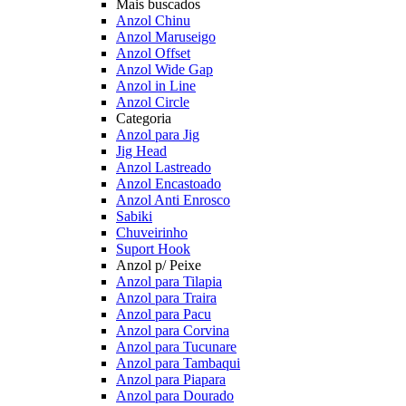
Mais buscados
Anzol Chinu
Anzol Maruseigo
Anzol Offset
Anzol Wide Gap
Anzol in Line
Anzol Circle
Categoria
Anzol para Jig
Jig Head
Anzol Lastreado
Anzol Encastoado
Anzol Anti Enrosco
Sabiki
Chuveirinho
Suport Hook
Anzol p/ Peixe
Anzol para Tilapia
Anzol para Traira
Anzol para Pacu
Anzol para Corvina
Anzol para Tucunare
Anzol para Tambaqui
Anzol para Piapara
Anzol para Dourado