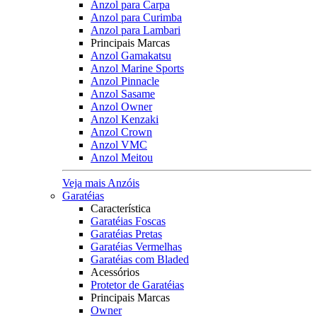
Anzol para Carpa
Anzol para Curimba
Anzol para Lambari
Principais Marcas
Anzol Gamakatsu
Anzol Marine Sports
Anzol Pinnacle
Anzol Sasame
Anzol Owner
Anzol Kenzaki
Anzol Crown
Anzol VMC
Anzol Meitou
Veja mais Anzóis
Garatéias
Característica
Garatéias Foscas
Garatéias Pretas
Garatéias Vermelhas
Garatéias com Bladed
Acessórios
Protetor de Garatéias
Principais Marcas
Owner