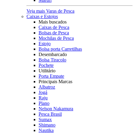
Maruri
Veja mais Varas de Pesca
Caixas e Estojos
Mais buscados
Caixas de Pesca
Bolsas de Pesca
Mochilas de Pesca
Estojo
Bolsa porta Carretilhas
Desembarcado
Bolsa Tiracolo
Pochete
Utilitário
Porta Empate
Principais Marcas
Albatroz
Jogá
Raju
Plano
Nelson Nakamura
Pesca Brasil
Sumax
Shimano
Nautika