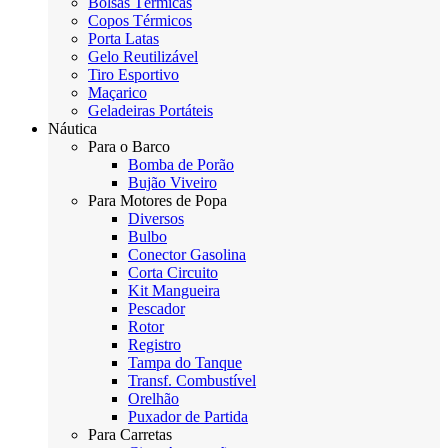
Bolsas Térmicas
Copos Térmicos
Porta Latas
Gelo Reutilizável
Tiro Esportivo
Maçarico
Geladeiras Portáteis
Náutica
Para o Barco
Bomba de Porão
Bujão Viveiro
Para Motores de Popa
Diversos
Bulbo
Conector Gasolina
Corta Circuito
Kit Mangueira
Pescador
Rotor
Registro
Tampa do Tanque
Transf. Combustível
Orelhão
Puxador de Partida
Para Carretas