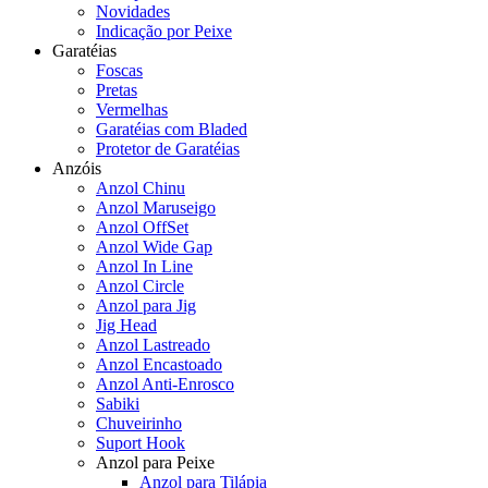
Novidades
Indicação por Peixe
Garatéias
Foscas
Pretas
Vermelhas
Garatéias com Bladed
Protetor de Garatéias
Anzóis
Anzol Chinu
Anzol Maruseigo
Anzol OffSet
Anzol Wide Gap
Anzol In Line
Anzol Circle
Anzol para Jig
Jig Head
Anzol Lastreado
Anzol Encastoado
Anzol Anti-Enrosco
Sabiki
Chuveirinho
Suport Hook
Anzol para Peixe
Anzol para Tilápia