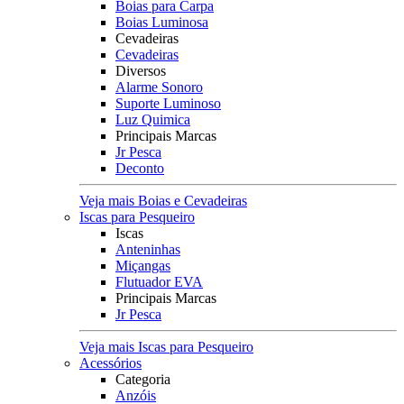
Boias para Carpa
Boias Luminosa
Cevadeiras
Cevadeiras
Diversos
Alarme Sonoro
Suporte Luminoso
Luz Quimica
Principais Marcas
Jr Pesca
Deconto
Veja mais Boias e Cevadeiras
Iscas para Pesqueiro
Iscas
Anteninhas
Miçangas
Flutuador EVA
Principais Marcas
Jr Pesca
Veja mais Iscas para Pesqueiro
Acessórios
Categoria
Anzóis