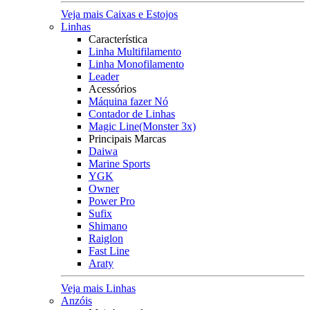
Veja mais Caixas e Estojos
Linhas
Característica
Linha Multifilamento
Linha Monofilamento
Leader
Acessórios
Máquina fazer Nó
Contador de Linhas
Magic Line(Monster 3x)
Principais Marcas
Daiwa
Marine Sports
YGK
Owner
Power Pro
Sufix
Shimano
Raiglon
Fast Line
Araty
Veja mais Linhas
Anzóis