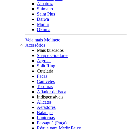
Albatroz
Shimano
Saint Plus
Daiwa
Maruri
Okuma
Veja mais Molinete
Acessórios
Mais buscados
Snap e Giradores
Argolas
Split Ring
Cutelaria
Facas
Canivetes
Tesouras
Afiador de Faca
Indispensáveis
Alicates
Aeradores
Balanças
Lanternas
Passaguá (Puça)
Régua para Medir Peixe