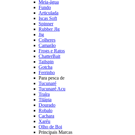
Meia-água
Fundo
Articulada
Iscas Soft
Spinner
Rubber JIg
Jig
Colheres
Camarão
Frogs e Ratos
ChatterBait
Tailspin
Gotcha
Ferrinho
Para pesca de
Tucunaré
Tucunaré Açu
Traíra
Tilápia
Dourado
Robalo
Cachara
Xaréu
Olho de Boi
Principais Marcas