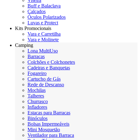
Viseira
Buff e Balaclava
Calçados
Óculos Polarizados
Luvas e Protect
Kits Promocionais
Vara e Carretilha
Vara e Molinete
Camping
Lona MultiUso
Barracas
Colchões e Colchonetes
Cadeiras e Banquetas
Fogareiro
Cartucho de Gás
Rede de Descanso
Mochilas
Talheres
Churrasco
Infladores
Estacas para Barracas
Binóculos
Bolsas Impermeáveis
Mini Mosquetão
Ventilador para Barraca