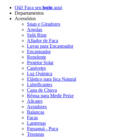
Olá! Faça seu
login
aqui
Departamentos
Acessórios
Snap e Giradores
Argolas
Split Ring
Afiador de Faca
Luvas para Encastoador
Encastoador
Repelente
Protetor Solar
Canivetes
Luz Química
Elástico para Isca Natural
Lubrificantes
Capa de Chuva
Régua para Medir Peixe
Alicates
Aeradores
Balanças
Facas
Lanternas
Passaguá - Puça
Tesouras