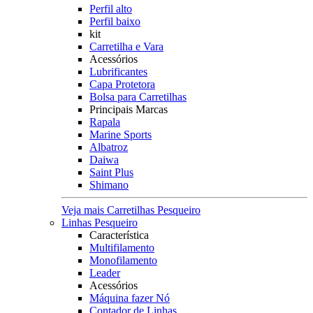
Perfil alto
Perfil baixo
kit
Carretilha e Vara
Acessórios
Lubrificantes
Capa Protetora
Bolsa para Carretilhas
Principais Marcas
Rapala
Marine Sports
Albatroz
Daiwa
Saint Plus
Shimano
Veja mais Carretilhas Pesqueiro
Linhas Pesqueiro
Característica
Multifilamento
Monofilamento
Leader
Acessórios
Máquina fazer Nó
Contador de Linhas