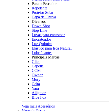
Para o Pescador
Repelente
Protetor Solar
Capa de Chuva
Diversos
Down Shot
Stop Line
Luvas para encastoar
Encastoador
Luz Química
Elástico para Isca Natural
Lubrificantes
Principais Marcas
Glico
Capella
CCM
Owner
Mury
Celta
Yara
Alligator
Blue Fox
Veja mais Acessórios
Varas de Pesca