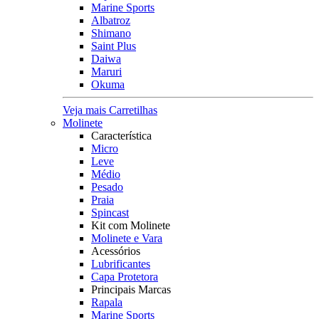
Marine Sports
Albatroz
Shimano
Saint Plus
Daiwa
Maruri
Okuma
Veja mais Carretilhas
Molinete
Característica
Micro
Leve
Médio
Pesado
Praia
Spincast
Kit com Molinete
Molinete e Vara
Acessórios
Lubrificantes
Capa Protetora
Principais Marcas
Rapala
Marine Sports