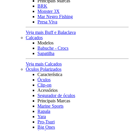
Principais Marcas
BRK
Monster 3X
Mar Negro Fishing
Presa Viva
Veja mais Buff e Balaclava
Calçados
Modelos
Babuche - Crocs
Sapatilha
Veja mais Calçados
Óculos Polarizados
Característica
Óculos
Clip-on
Acessórios
Segurador de óculos
Principais Marcas
Marine Sports
Rapala
Yara
Pro-Tsuri
Big Ones