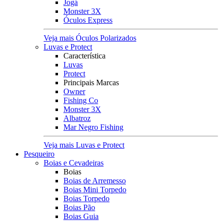
Jogá
Monster 3X
Óculos Express
Veja mais Óculos Polarizados
Luvas e Protect
Característica
Luvas
Protect
Principais Marcas
Owner
Fishing Co
Monster 3X
Albatroz
Mar Negro Fishing
Veja mais Luvas e Protect
Pesqueiro
Boias e Cevadeiras
Boias
Boias de Arremesso
Boias Mini Torpedo
Boias Torpedo
Boias Pão
Boias Guia