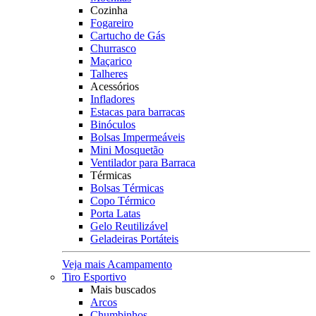
Cozinha
Fogareiro
Cartucho de Gás
Churrasco
Maçarico
Talheres
Acessórios
Infladores
Estacas para barracas
Binóculos
Bolsas Impermeáveis
Mini Mosquetão
Ventilador para Barraca
Térmicas
Bolsas Térmicas
Copo Térmico
Porta Latas
Gelo Reutilizável
Geladeiras Portáteis
Veja mais Acampamento
Tiro Esportivo
Mais buscados
Arcos
Chumbinhos