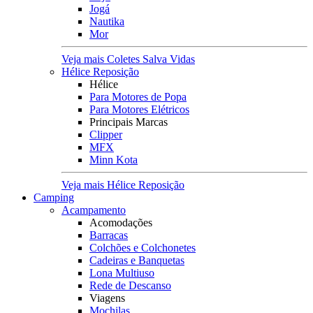
Jogá
Nautika
Mor
Veja mais Coletes Salva Vidas
Hélice Reposição
Hélice
Para Motores de Popa
Para Motores Elétricos
Principais Marcas
Clipper
MFX
Minn Kota
Veja mais Hélice Reposição
Camping
Acampamento
Acomodações
Barracas
Colchões e Colchonetes
Cadeiras e Banquetas
Lona Multiuso
Rede de Descanso
Viagens
Mochilas