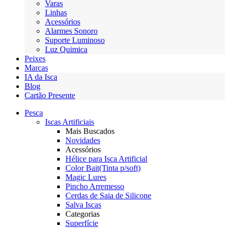
Varas
Linhas
Acessórios
Alarmes Sonoro
Suporte Luminoso
Luz Quimica
Peixes
Marcas
IA da Isca
Blog
Cartão Presente
Pesca
Iscas Artificiais
Mais Buscados
Novidades
Acessórios
Hélice para Isca Artificial
Color Bait(Tinta p/soft)
Magic Lures
Pincho Arremesso
Cerdas de Saia de Silicone
Salva Iscas
Categorias
Superfície