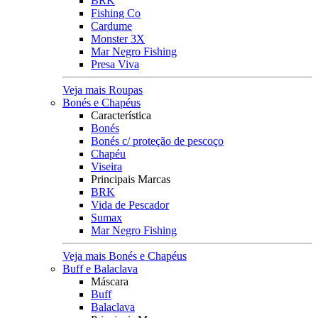
BRK
Fishing Co
Cardume
Monster 3X
Mar Negro Fishing
Presa Viva
Veja mais Roupas
Bonés e Chapéus
Característica
Bonés
Bonés c/ proteção de pescoço
Chapéu
Viseira
Principais Marcas
BRK
Vida de Pescador
Sumax
Mar Negro Fishing
Veja mais Bonés e Chapéus
Buff e Balaclava
Máscara
Buff
Balaclava