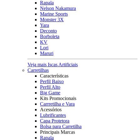
Rapala
Nelson Nakamura
Marine Sports
Monster 3X
Yara
Deconto
Borboleta
KV
Lori
Maruri
Veja mais Iscas Artificiais
Carretilhas
Características
Perfil Baixo
Perfil Alto
Big Game
Kits Promocionais
Carrretilha e Vara
Acessórios
Lubrificantes
Capa Protetora
Bolsa para Carretilha
Principais Marcas
Rapala