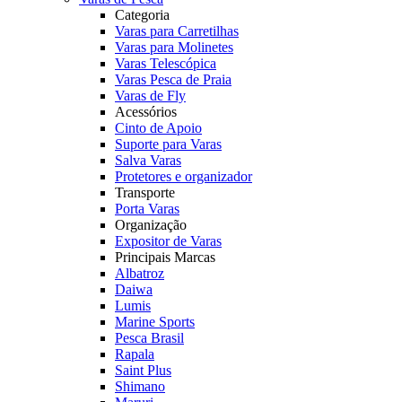
Categoria
Varas para Carretilhas
Varas para Molinetes
Varas Telescópica
Varas Pesca de Praia
Varas de Fly
Acessórios
Cinto de Apoio
Suporte para Varas
Salva Varas
Protetores e organizador
Transporte
Porta Varas
Organização
Expositor de Varas
Principais Marcas
Albatroz
Daiwa
Lumis
Marine Sports
Pesca Brasil
Rapala
Saint Plus
Shimano