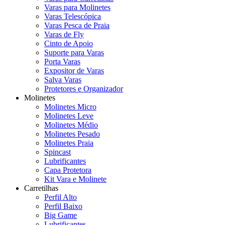
Varas para Molinetes
Varas Telescópica
Varas Pesca de Praia
Varas de Fly
Cinto de Apoio
Suporte para Varas
Porta Varas
Expositor de Varas
Salva Varas
Protetores e Organizador
Molinetes
Molinetes Micro
Molinetes Leve
Molinetes Médio
Molinetes Pesado
Molinetes Praia
Spincast
Lubrificantes
Capa Protetora
Kit Vara e Molinete
Carretilhas
Perfil Alto
Perfil Baixo
Big Game
Lubrificantes