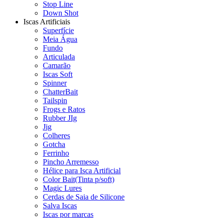
Stop Line
Down Shot
Iscas Artificiais
Superfície
Meia Água
Fundo
Articulada
Camarão
Iscas Soft
Spinner
ChatterBait
Tailspin
Frogs e Ratos
Rubber JIg
Jig
Colheres
Gotcha
Ferrinho
Pincho Arremesso
Hélice para Isca Artificial
Color Bait(Tinta p/soft)
Magic Lures
Cerdas de Saia de Silicone
Salva Iscas
Iscas por marcas