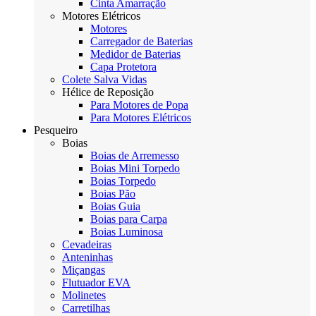
Cinta Amarração
Motores Elétricos
Motores
Carregador de Baterias
Medidor de Baterias
Capa Protetora
Colete Salva Vidas
Hélice de Reposição
Para Motores de Popa
Para Motores Elétricos
Pesqueiro
Boias
Boias de Arremesso
Boias Mini Torpedo
Boias Torpedo
Boias Pão
Boias Guia
Boias para Carpa
Boias Luminosa
Cevadeiras
Anteninhas
Miçangas
Flutuador EVA
Molinetes
Carretilhas