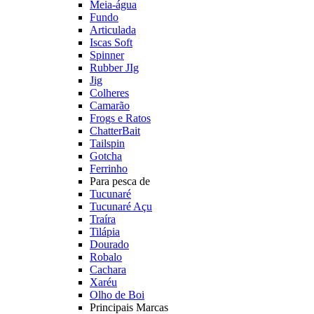
Meia-água
Fundo
Articulada
Iscas Soft
Spinner
Rubber JIg
Jig
Colheres
Camarão
Frogs e Ratos
ChatterBait
Tailspin
Gotcha
Ferrinho
Para pesca de
Tucunaré
Tucunaré Açu
Traíra
Tilápia
Dourado
Robalo
Cachara
Xaréu
Olho de Boi
Principais Marcas