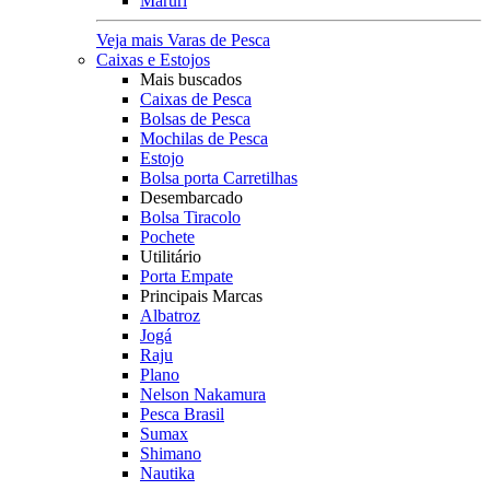
Maruri
Veja mais Varas de Pesca
Caixas e Estojos
Mais buscados
Caixas de Pesca
Bolsas de Pesca
Mochilas de Pesca
Estojo
Bolsa porta Carretilhas
Desembarcado
Bolsa Tiracolo
Pochete
Utilitário
Porta Empate
Principais Marcas
Albatroz
Jogá
Raju
Plano
Nelson Nakamura
Pesca Brasil
Sumax
Shimano
Nautika