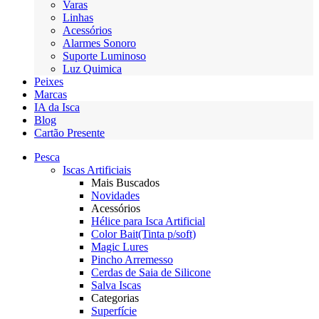
Varas
Linhas
Acessórios
Alarmes Sonoro
Suporte Luminoso
Luz Quimica
Peixes
Marcas
IA da Isca
Blog
Cartão Presente
Pesca
Iscas Artificiais
Mais Buscados
Novidades
Acessórios
Hélice para Isca Artificial
Color Bait(Tinta p/soft)
Magic Lures
Pincho Arremesso
Cerdas de Saia de Silicone
Salva Iscas
Categorias
Superfície