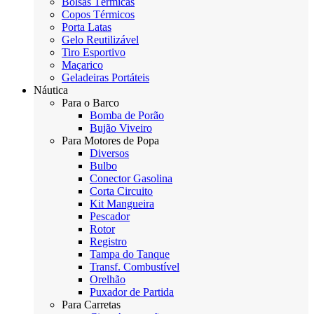
Bolsas Térmicas
Copos Térmicos
Porta Latas
Gelo Reutilizável
Tiro Esportivo
Maçarico
Geladeiras Portáteis
Náutica
Para o Barco
Bomba de Porão
Bujão Viveiro
Para Motores de Popa
Diversos
Bulbo
Conector Gasolina
Corta Circuito
Kit Mangueira
Pescador
Rotor
Registro
Tampa do Tanque
Transf. Combustível
Orelhão
Puxador de Partida
Para Carretas