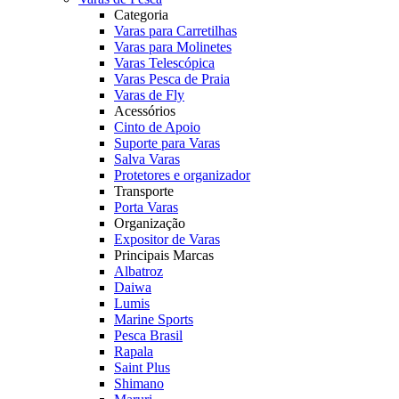
Categoria
Varas para Carretilhas
Varas para Molinetes
Varas Telescópica
Varas Pesca de Praia
Varas de Fly
Acessórios
Cinto de Apoio
Suporte para Varas
Salva Varas
Protetores e organizador
Transporte
Porta Varas
Organização
Expositor de Varas
Principais Marcas
Albatroz
Daiwa
Lumis
Marine Sports
Pesca Brasil
Rapala
Saint Plus
Shimano