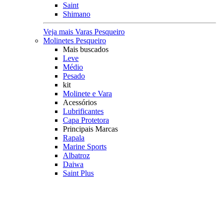
Saint
Shimano
Veja mais Varas Pesqueiro
Molinetes Pesqueiro
Mais buscados
Leve
Médio
Pesado
kit
Molinete e Vara
Acessórios
Lubrificantes
Capa Protetora
Principais Marcas
Rapala
Marine Sports
Albatroz
Daiwa
Saint Plus
Shimano
Veja mais Molinetes Pesqueiro
Carretilhas Pesqueiro
Característica