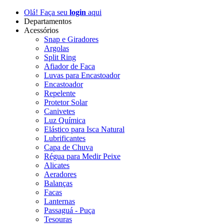
Olá! Faça seu
login
aqui
Departamentos
Acessórios
Snap e Giradores
Argolas
Split Ring
Afiador de Faca
Luvas para Encastoador
Encastoador
Repelente
Protetor Solar
Canivetes
Luz Química
Elástico para Isca Natural
Lubrificantes
Capa de Chuva
Régua para Medir Peixe
Alicates
Aeradores
Balanças
Facas
Lanternas
Passaguá - Puça
Tesouras