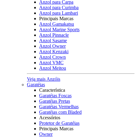
Anzol para Carpa
Anzol para Curimba
Anzol para Lambari
Principais Marcas
Anzol Gamakatsu
Anzol Marine Sports
Anzol Pinnacle
Anzol Sasame
Anzol Owner
Anzol Kenzaki
Anzol Crown
Anzol VMC
Anzol Meitou
Veja mais Anzóis
Garatéias
Característica
Garatéias Foscas
Garatéias Pretas
Garatéias Vermelhas
Garatéias com Bladed
Acessórios
Protetor de Garatéias
Principais Marcas
Owner