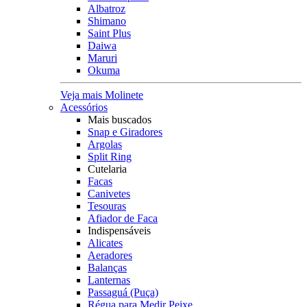
Albatroz
Shimano
Saint Plus
Daiwa
Maruri
Okuma
Veja mais Molinete
Acessórios
Mais buscados
Snap e Giradores
Argolas
Split Ring
Cutelaria
Facas
Canivetes
Tesouras
Afiador de Faca
Indispensáveis
Alicates
Aeradores
Balanças
Lanternas
Passaguá (Puça)
Régua para Medir Peixe