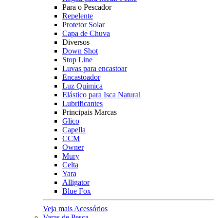
Para o Pescador
Repelente
Protetor Solar
Capa de Chuva
Diversos
Down Shot
Stop Line
Luvas para encastoar
Encastoador
Luz Química
Elástico para Isca Natural
Lubrificantes
Principais Marcas
Glico
Capella
CCM
Owner
Mury
Celta
Yara
Alligator
Blue Fox
Veja mais Acessórios
Varas de Pesca