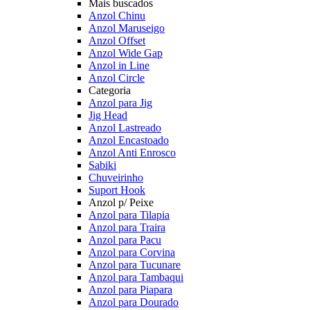
Mais buscados
Anzol Chinu
Anzol Maruseigo
Anzol Offset
Anzol Wide Gap
Anzol in Line
Anzol Circle
Categoria
Anzol para Jig
Jig Head
Anzol Lastreado
Anzol Encastoado
Anzol Anti Enrosco
Sabiki
Chuveirinho
Suport Hook
Anzol p/ Peixe
Anzol para Tilapia
Anzol para Traira
Anzol para Pacu
Anzol para Corvina
Anzol para Tucunare
Anzol para Tambaqui
Anzol para Piapara
Anzol para Dourado