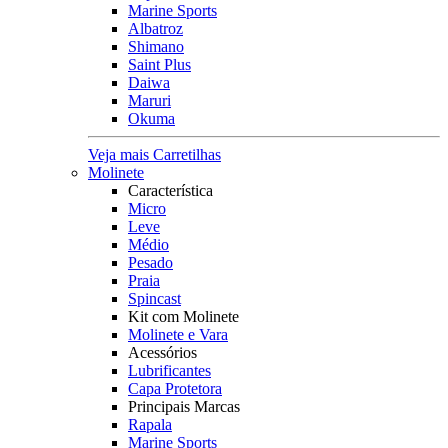
Marine Sports
Albatroz
Shimano
Saint Plus
Daiwa
Maruri
Okuma
Veja mais Carretilhas
Molinete
Característica
Micro
Leve
Médio
Pesado
Praia
Spincast
Kit com Molinete
Molinete e Vara
Acessórios
Lubrificantes
Capa Protetora
Principais Marcas
Rapala
Marine Sports