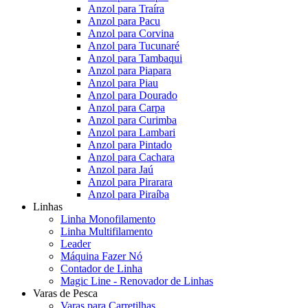
Anzol para Traíra
Anzol para Pacu
Anzol para Corvina
Anzol para Tucunaré
Anzol para Tambaqui
Anzol para Piapara
Anzol para Piau
Anzol para Dourado
Anzol para Carpa
Anzol para Curimba
Anzol para Lambari
Anzol para Pintado
Anzol para Cachara
Anzol para Jaú
Anzol para Pirarara
Anzol para Piraíba
Linhas
Linha Monofilamento
Linha Multifilamento
Leader
Máquina Fazer Nó
Contador de Linha
Magic Line - Renovador de Linhas
Varas de Pesca
Varas para Carretilhas