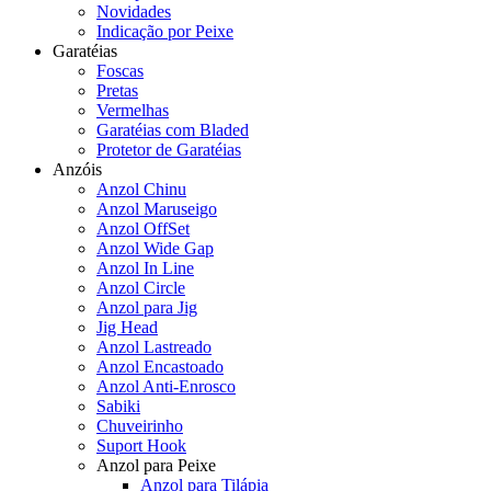
Novidades
Indicação por Peixe
Garatéias
Foscas
Pretas
Vermelhas
Garatéias com Bladed
Protetor de Garatéias
Anzóis
Anzol Chinu
Anzol Maruseigo
Anzol OffSet
Anzol Wide Gap
Anzol In Line
Anzol Circle
Anzol para Jig
Jig Head
Anzol Lastreado
Anzol Encastoado
Anzol Anti-Enrosco
Sabiki
Chuveirinho
Suport Hook
Anzol para Peixe
Anzol para Tilápia