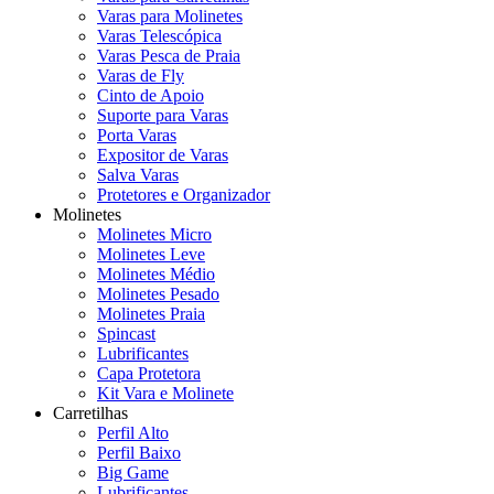
Varas para Molinetes
Varas Telescópica
Varas Pesca de Praia
Varas de Fly
Cinto de Apoio
Suporte para Varas
Porta Varas
Expositor de Varas
Salva Varas
Protetores e Organizador
Molinetes
Molinetes Micro
Molinetes Leve
Molinetes Médio
Molinetes Pesado
Molinetes Praia
Spincast
Lubrificantes
Capa Protetora
Kit Vara e Molinete
Carretilhas
Perfil Alto
Perfil Baixo
Big Game
Lubrificantes