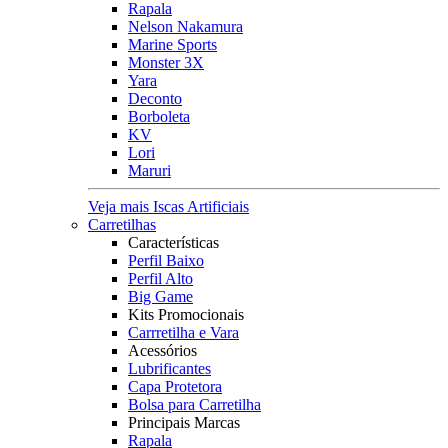
Rapala
Nelson Nakamura
Marine Sports
Monster 3X
Yara
Deconto
Borboleta
KV
Lori
Maruri
Veja mais Iscas Artificiais
Carretilhas
Características
Perfil Baixo
Perfil Alto
Big Game
Kits Promocionais
Carrretilha e Vara
Acessórios
Lubrificantes
Capa Protetora
Bolsa para Carretilha
Principais Marcas
Rapala