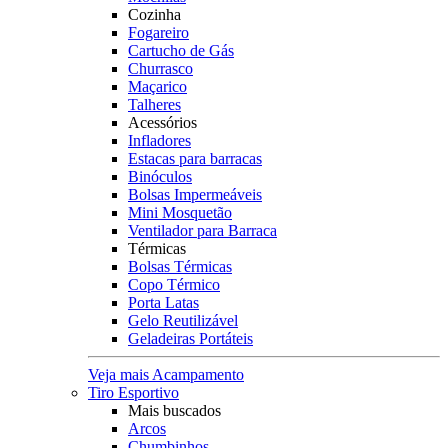
Cozinha
Fogareiro
Cartucho de Gás
Churrasco
Maçarico
Talheres
Acessórios
Infladores
Estacas para barracas
Binóculos
Bolsas Impermeáveis
Mini Mosquetão
Ventilador para Barraca
Térmicas
Bolsas Térmicas
Copo Térmico
Porta Latas
Gelo Reutilizável
Geladeiras Portáteis
Veja mais Acampamento
Tiro Esportivo
Mais buscados
Arcos
Chumbinhos