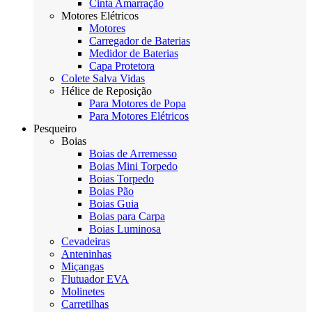
Cinta Amarração
Motores Elétricos
Motores
Carregador de Baterias
Medidor de Baterias
Capa Protetora
Colete Salva Vidas
Hélice de Reposição
Para Motores de Popa
Para Motores Elétricos
Pesqueiro
Boias
Boias de Arremesso
Boias Mini Torpedo
Boias Torpedo
Boias Pão
Boias Guia
Boias para Carpa
Boias Luminosa
Cevadeiras
Anteninhas
Miçangas
Flutuador EVA
Molinetes
Carretilhas