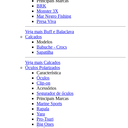
Principais Marcas
BRK
Monster 3X
Mar Negro Fishing
Presa Viva
Veja mais Buff e Balaclava
Calçados
Modelos
Babuche - Crocs
Sapatilha
Veja mais Calçados
Óculos Polarizados
Característica
Óculos
Clip-on
Acessórios
Segurador de óculos
Principais Marcas
Marine Sports
Rapala
Yara
Pro-Tsuri
Big Ones