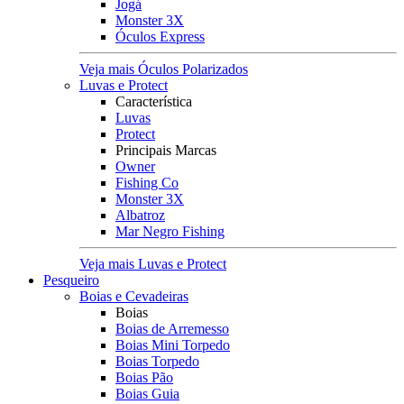
Jogá
Monster 3X
Óculos Express
Veja mais Óculos Polarizados
Luvas e Protect
Característica
Luvas
Protect
Principais Marcas
Owner
Fishing Co
Monster 3X
Albatroz
Mar Negro Fishing
Veja mais Luvas e Protect
Pesqueiro
Boias e Cevadeiras
Boias
Boias de Arremesso
Boias Mini Torpedo
Boias Torpedo
Boias Pão
Boias Guia