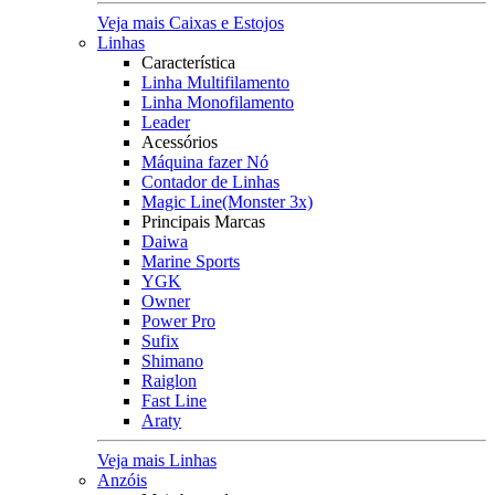
Veja mais Caixas e Estojos
Linhas
Característica
Linha Multifilamento
Linha Monofilamento
Leader
Acessórios
Máquina fazer Nó
Contador de Linhas
Magic Line(Monster 3x)
Principais Marcas
Daiwa
Marine Sports
YGK
Owner
Power Pro
Sufix
Shimano
Raiglon
Fast Line
Araty
Veja mais Linhas
Anzóis