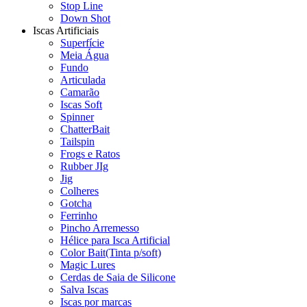
Stop Line
Down Shot
Iscas Artificiais
Superfície
Meia Água
Fundo
Articulada
Camarão
Iscas Soft
Spinner
ChatterBait
Tailspin
Frogs e Ratos
Rubber JIg
Jig
Colheres
Gotcha
Ferrinho
Pincho Arremesso
Hélice para Isca Artificial
Color Bait(Tinta p/soft)
Magic Lures
Cerdas de Saia de Silicone
Salva Iscas
Iscas por marcas