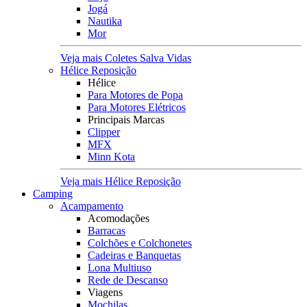
Jogá
Nautika
Mor
Veja mais Coletes Salva Vidas
Hélice Reposição
Hélice
Para Motores de Popa
Para Motores Elétricos
Principais Marcas
Clipper
MFX
Minn Kota
Veja mais Hélice Reposição
Camping
Acampamento
Acomodações
Barracas
Colchões e Colchonetes
Cadeiras e Banquetas
Lona Multiuso
Rede de Descanso
Viagens
Mochilas