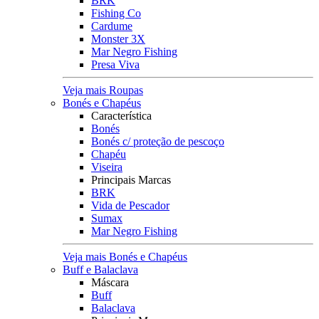
BRK
Fishing Co
Cardume
Monster 3X
Mar Negro Fishing
Presa Viva
Veja mais Roupas
Bonés e Chapéus
Característica
Bonés
Bonés c/ proteção de pescoço
Chapéu
Viseira
Principais Marcas
BRK
Vida de Pescador
Sumax
Mar Negro Fishing
Veja mais Bonés e Chapéus
Buff e Balaclava
Máscara
Buff
Balaclava