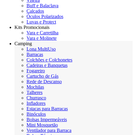
Viseira
Buff e Balaclava
Calçados
Óculos Polarizados
Luvas e Protect
Kits Promocionais
Vara e Carretilha
Vara e Molinete
Camping
Lona MultiUso
Barracas
Colchões e Colchonetes
Cadeiras e Banquetas
Fogareiro
Cartucho de Gás
Rede de Descanso
Mochilas
Talheres
Churrasco
Infladores
Estacas para Barracas
Binóculos
Bolsas Impermeáveis
Mini Mosquetão
Ventilador para Barraca