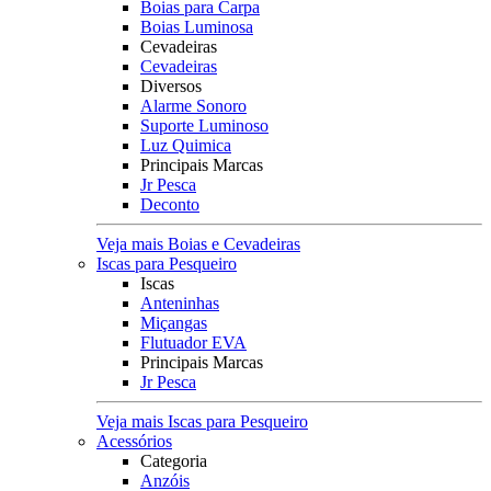
Boias para Carpa
Boias Luminosa
Cevadeiras
Cevadeiras
Diversos
Alarme Sonoro
Suporte Luminoso
Luz Quimica
Principais Marcas
Jr Pesca
Deconto
Veja mais Boias e Cevadeiras
Iscas para Pesqueiro
Iscas
Anteninhas
Miçangas
Flutuador EVA
Principais Marcas
Jr Pesca
Veja mais Iscas para Pesqueiro
Acessórios
Categoria
Anzóis