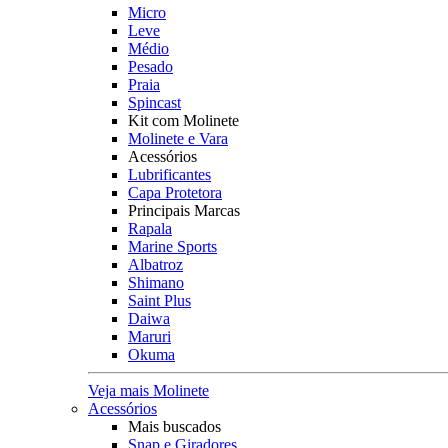
Micro
Leve
Médio
Pesado
Praia
Spincast
Kit com Molinete
Molinete e Vara
Acessórios
Lubrificantes
Capa Protetora
Principais Marcas
Rapala
Marine Sports
Albatroz
Shimano
Saint Plus
Daiwa
Maruri
Okuma
Veja mais Molinete
Acessórios
Mais buscados
Snap e Giradores