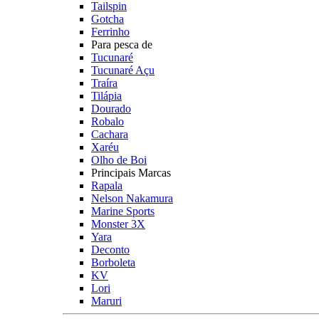
Tailspin
Gotcha
Ferrinho
Para pesca de
Tucunaré
Tucunaré Açu
Traíra
Tilápia
Dourado
Robalo
Cachara
Xaréu
Olho de Boi
Principais Marcas
Rapala
Nelson Nakamura
Marine Sports
Monster 3X
Yara
Deconto
Borboleta
KV
Lori
Maruri