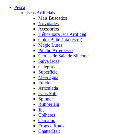
Pesca
Iscas Artificiais
Mais Buscados
Novidades
Acessórios
Hélice para Isca Artificial
Color Bait(Tinta p/soft)
Magic Lures
Pincho Arremesso
Cerdas de Saia de Silicone
Salva Iscas
Categorias
Superfície
Meia-água
Fundo
Articulada
Iscas Soft
Spinner
Rubber JIg
Jig
Colheres
Camarão
Frogs e Ratos
ChatterBait