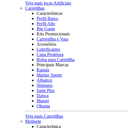
Veja mais Iscas Artificiais
Carretilhas
Características
Perfil Baixo
Perfil Alto
Big Game
Kits Promocionais
Carrretilha e Vara
Acessórios
Lubrificantes
Capa Protetora
Bolsa para Carretilha
Principais Marcas
Rapala
Marine Sports
Albatroz
Shimano
Saint Plus
Daiwa
Maruri
Okuma
Veja mais Carretilhas
Molinete
Característica