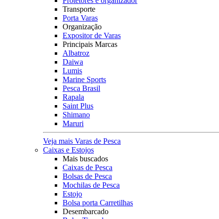
Protetores e organizador
Transporte
Porta Varas
Organização
Expositor de Varas
Principais Marcas
Albatroz
Daiwa
Lumis
Marine Sports
Pesca Brasil
Rapala
Saint Plus
Shimano
Maruri
Veja mais Varas de Pesca
Caixas e Estojos
Mais buscados
Caixas de Pesca
Bolsas de Pesca
Mochilas de Pesca
Estojo
Bolsa porta Carretilhas
Desembarcado