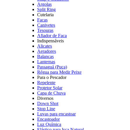
Argolas
Split Ring
Cutelaria
Facas
Canivetes
Tesouras
Afiador de Faca
Indispensáveis
Alicates
Aeradores
Balanças
Lanternas
Passaguá (Puça)
Régua para Medir Peixe
Para o Pescador
Repelente
Protetor Solar
Capa de Chuva
Diversos
Down Shot
Stop Line
Luvas para encastoar
Encastoador
Luz Química
Elástico para Isca Natural