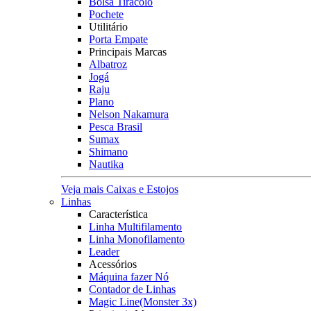
Bolsa Tiracolo
Pochete
Utilitário
Porta Empate
Principais Marcas
Albatroz
Jogá
Raju
Plano
Nelson Nakamura
Pesca Brasil
Sumax
Shimano
Nautika
Veja mais Caixas e Estojos
Linhas
Característica
Linha Multifilamento
Linha Monofilamento
Leader
Acessórios
Máquina fazer Nó
Contador de Linhas
Magic Line(Monster 3x)