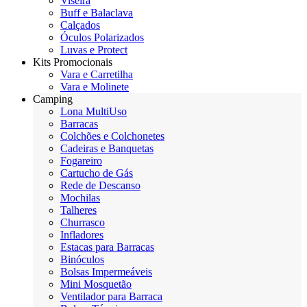
Viseira
Buff e Balaclava
Calçados
Óculos Polarizados
Luvas e Protect
Kits Promocionais
Vara e Carretilha
Vara e Molinete
Camping
Lona MultiUso
Barracas
Colchões e Colchonetes
Cadeiras e Banquetas
Fogareiro
Cartucho de Gás
Rede de Descanso
Mochilas
Talheres
Churrasco
Infladores
Estacas para Barracas
Binóculos
Bolsas Impermeáveis
Mini Mosquetão
Ventilador para Barraca