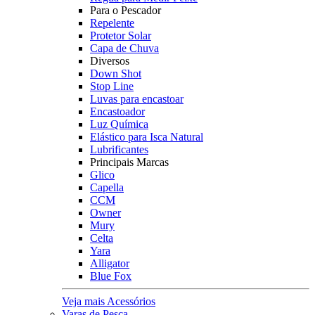
Para o Pescador
Repelente
Protetor Solar
Capa de Chuva
Diversos
Down Shot
Stop Line
Luvas para encastoar
Encastoador
Luz Química
Elástico para Isca Natural
Lubrificantes
Principais Marcas
Glico
Capella
CCM
Owner
Mury
Celta
Yara
Alligator
Blue Fox
Veja mais Acessórios
Varas de Pesca