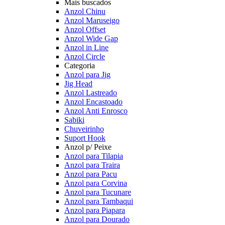
Mais buscados
Anzol Chinu
Anzol Maruseigo
Anzol Offset
Anzol Wide Gap
Anzol in Line
Anzol Circle
Categoria
Anzol para Jig
Jig Head
Anzol Lastreado
Anzol Encastoado
Anzol Anti Enrosco
Sabiki
Chuveirinho
Suport Hook
Anzol p/ Peixe
Anzol para Tilapia
Anzol para Traira
Anzol para Pacu
Anzol para Corvina
Anzol para Tucunare
Anzol para Tambaqui
Anzol para Piapara
Anzol para Dourado