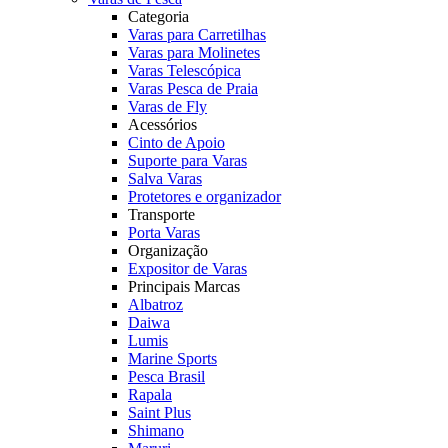
Categoria
Varas para Carretilhas
Varas para Molinetes
Varas Telescópica
Varas Pesca de Praia
Varas de Fly
Acessórios
Cinto de Apoio
Suporte para Varas
Salva Varas
Protetores e organizador
Transporte
Porta Varas
Organização
Expositor de Varas
Principais Marcas
Albatroz
Daiwa
Lumis
Marine Sports
Pesca Brasil
Rapala
Saint Plus
Shimano