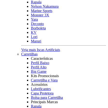
Rapala
Nelson Nakamura
Marine Sports
Monster 3X
Yara
Deconto
Borboleta
KV
Lori
Maruri
Veja mais Iscas Artificiais
Carretilhas
Características
Perfil Baixo
Perfil Alto
Big Game
Kits Promocionais
Carrretilha e Vara
Acessórios
Lubrificantes
Capa Protetora
Bolsa para Carretilha
Principais Marcas
Rapala