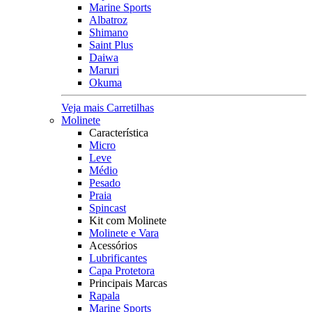
Marine Sports
Albatroz
Shimano
Saint Plus
Daiwa
Maruri
Okuma
Veja mais Carretilhas
Molinete
Característica
Micro
Leve
Médio
Pesado
Praia
Spincast
Kit com Molinete
Molinete e Vara
Acessórios
Lubrificantes
Capa Protetora
Principais Marcas
Rapala
Marine Sports