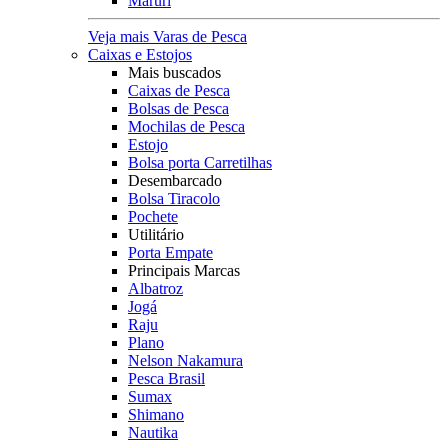
Maruri
Veja mais Varas de Pesca
Caixas e Estojos
Mais buscados
Caixas de Pesca
Bolsas de Pesca
Mochilas de Pesca
Estojo
Bolsa porta Carretilhas
Desembarcado
Bolsa Tiracolo
Pochete
Utilitário
Porta Empate
Principais Marcas
Albatroz
Jogá
Raju
Plano
Nelson Nakamura
Pesca Brasil
Sumax
Shimano
Nautika