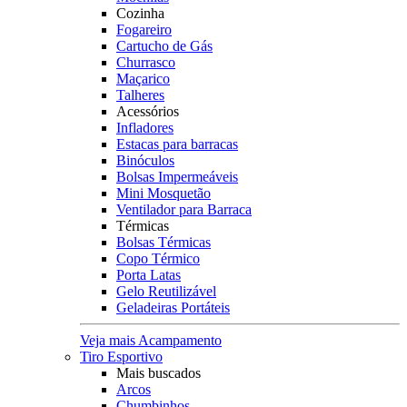
Cozinha
Fogareiro
Cartucho de Gás
Churrasco
Maçarico
Talheres
Acessórios
Infladores
Estacas para barracas
Binóculos
Bolsas Impermeáveis
Mini Mosquetão
Ventilador para Barraca
Térmicas
Bolsas Térmicas
Copo Térmico
Porta Latas
Gelo Reutilizável
Geladeiras Portáteis
Veja mais Acampamento
Tiro Esportivo
Mais buscados
Arcos
Chumbinhos