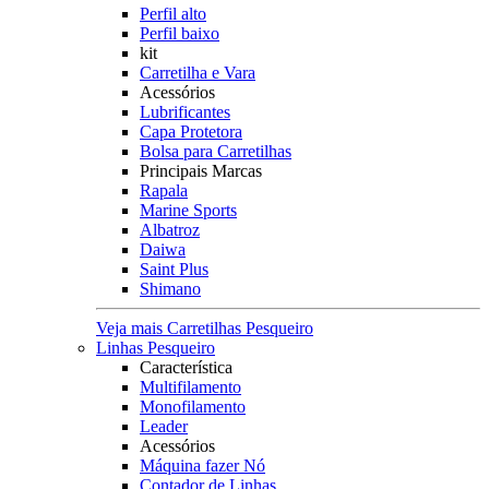
Perfil alto
Perfil baixo
kit
Carretilha e Vara
Acessórios
Lubrificantes
Capa Protetora
Bolsa para Carretilhas
Principais Marcas
Rapala
Marine Sports
Albatroz
Daiwa
Saint Plus
Shimano
Veja mais Carretilhas Pesqueiro
Linhas Pesqueiro
Característica
Multifilamento
Monofilamento
Leader
Acessórios
Máquina fazer Nó
Contador de Linhas