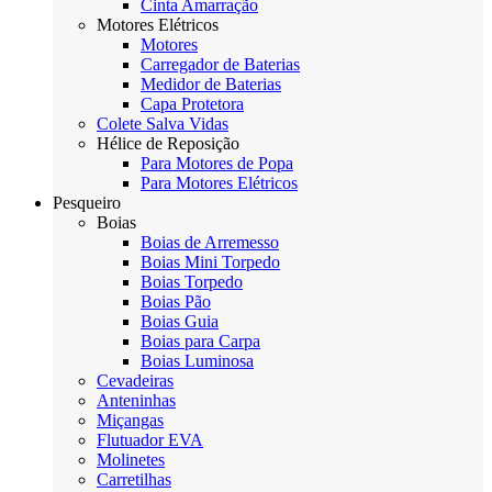
Cinta Amarração
Motores Elétricos
Motores
Carregador de Baterias
Medidor de Baterias
Capa Protetora
Colete Salva Vidas
Hélice de Reposição
Para Motores de Popa
Para Motores Elétricos
Pesqueiro
Boias
Boias de Arremesso
Boias Mini Torpedo
Boias Torpedo
Boias Pão
Boias Guia
Boias para Carpa
Boias Luminosa
Cevadeiras
Anteninhas
Miçangas
Flutuador EVA
Molinetes
Carretilhas