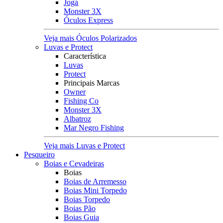
Jogá
Monster 3X
Óculos Express
Veja mais Óculos Polarizados
Luvas e Protect
Característica
Luvas
Protect
Principais Marcas
Owner
Fishing Co
Monster 3X
Albatroz
Mar Negro Fishing
Veja mais Luvas e Protect
Pesqueiro
Boias e Cevadeiras
Boias
Boias de Arremesso
Boias Mini Torpedo
Boias Torpedo
Boias Pão
Boias Guia