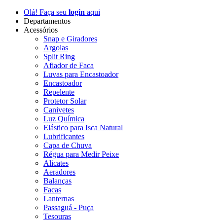
Olá! Faça seu
login
aqui
Departamentos
Acessórios
Snap e Giradores
Argolas
Split Ring
Afiador de Faca
Luvas para Encastoador
Encastoador
Repelente
Protetor Solar
Canivetes
Luz Química
Elástico para Isca Natural
Lubrificantes
Capa de Chuva
Régua para Medir Peixe
Alicates
Aeradores
Balanças
Facas
Lanternas
Passaguá - Puça
Tesouras