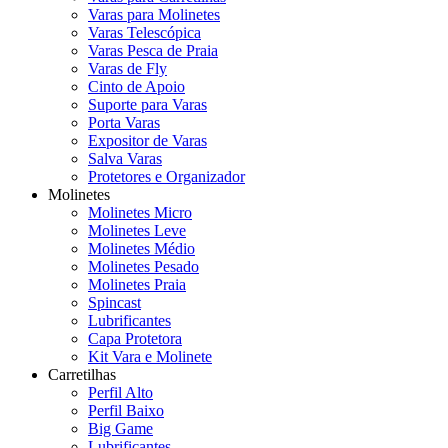
Varas para Molinetes
Varas Telescópica
Varas Pesca de Praia
Varas de Fly
Cinto de Apoio
Suporte para Varas
Porta Varas
Expositor de Varas
Salva Varas
Protetores e Organizador
Molinetes
Molinetes Micro
Molinetes Leve
Molinetes Médio
Molinetes Pesado
Molinetes Praia
Spincast
Lubrificantes
Capa Protetora
Kit Vara e Molinete
Carretilhas
Perfil Alto
Perfil Baixo
Big Game
Lubrificantes