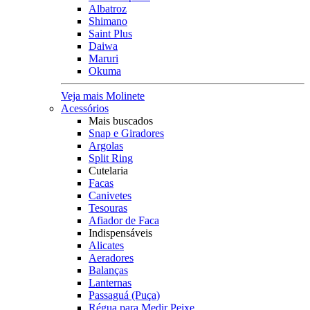
Albatroz
Shimano
Saint Plus
Daiwa
Maruri
Okuma
Veja mais Molinete
Acessórios
Mais buscados
Snap e Giradores
Argolas
Split Ring
Cutelaria
Facas
Canivetes
Tesouras
Afiador de Faca
Indispensáveis
Alicates
Aeradores
Balanças
Lanternas
Passaguá (Puça)
Régua para Medir Peixe