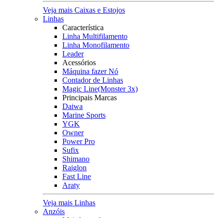
Veja mais Caixas e Estojos
Linhas
Característica
Linha Multifilamento
Linha Monofilamento
Leader
Acessórios
Máquina fazer Nó
Contador de Linhas
Magic Line(Monster 3x)
Principais Marcas
Daiwa
Marine Sports
YGK
Owner
Power Pro
Sufix
Shimano
Raiglon
Fast Line
Araty
Veja mais Linhas
Anzóis