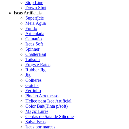
Stop Line
Down Shot
Iscas Artificiais
Superfície
Meia Água
Fundo
Articulada
Camarão
Iscas Soft
Spinner
ChatterBait
Tailspin
Frogs e Ratos
Rubber JIg
Jig
Colheres
Gotcha
Ferrinho
Pincho Arremesso
Hélice para Isca Artificial
Color Bait(Tinta p/soft)
Magic Lures
Cerdas de Saia de Silicone
Salva Iscas
Iscas por marcas