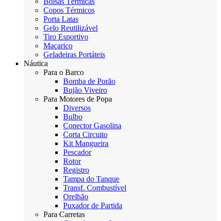
Bolsas Térmicas
Copos Térmicos
Porta Latas
Gelo Reutilizável
Tiro Esportivo
Maçarico
Geladeiras Portáteis
Náutica
Para o Barco
Bomba de Porão
Bujão Viveiro
Para Motores de Popa
Diversos
Bulbo
Conector Gasolina
Corta Circuito
Kit Mangueira
Pescador
Rotor
Registro
Tampa do Tanque
Transf. Combustível
Orelhão
Puxador de Partida
Para Carretas