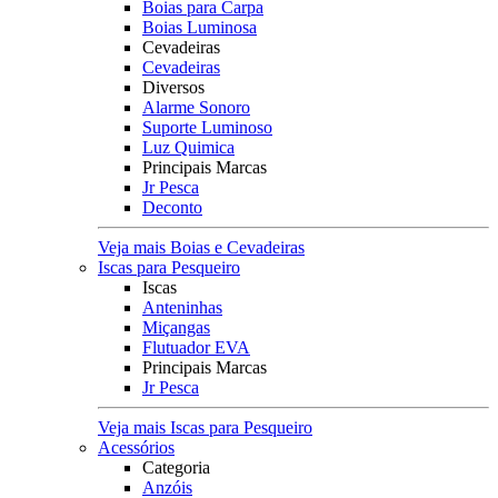
Boias para Carpa
Boias Luminosa
Cevadeiras
Cevadeiras
Diversos
Alarme Sonoro
Suporte Luminoso
Luz Quimica
Principais Marcas
Jr Pesca
Deconto
Veja mais Boias e Cevadeiras
Iscas para Pesqueiro
Iscas
Anteninhas
Miçangas
Flutuador EVA
Principais Marcas
Jr Pesca
Veja mais Iscas para Pesqueiro
Acessórios
Categoria
Anzóis