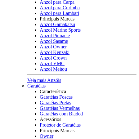
Anzol para Carpa
Anzol para Curimba
Anzol para Lambari
Principais Marcas
Anzol Gamakatsu
Anzol Marine Sports
Anzol Pinnacle
Anzol Sasame
Anzol Owner
Anzol Kenzaki
Anzol Crown
Anzol VMC
Anzol Meitou
Veja mais Anzóis
Garatéias
Característica
Garatéias Foscas
Garatéias Pretas
Garatéias Vermelhas
Garatéias com Bladed
Acessórios
Protetor de Garatéias
Principais Marcas
Owner