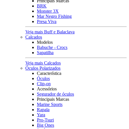
Principais Marcas
BRK
Monster 3X
Mar Negro Fishing
Presa Viva
Veja mais Buff e Balaclava
Calçados
Modelos
Babuche - Crocs
Sapatilha
Veja mais Calçados
Óculos Polarizados
Característica
Óculos
Clip-on
Acessórios
Segurador de óculos
Principais Marcas
Marine Sports
Rapala
Yara
Pro-Tsuri
Big Ones