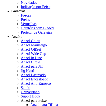
Novidades
Indicação por Peixe
Garatéias
Foscas
Pretas
Vermelhas
Garatéias com Bladed
Protetor de Garatéias
Anzóis
Anzol Chinu
Anzol Maruseigo
Anzol OffSet
Anzol Wide Gap
Anzol In Line
Anzol Circle
Anzol para Jig
Jig Head
Anzol Lastreado
Anzol Encastoado
Anzol Anti-Enrosco
Sabiki
Chuveirinho
Suport Hook
Anzol para Peixe
Anzol para Tilápia