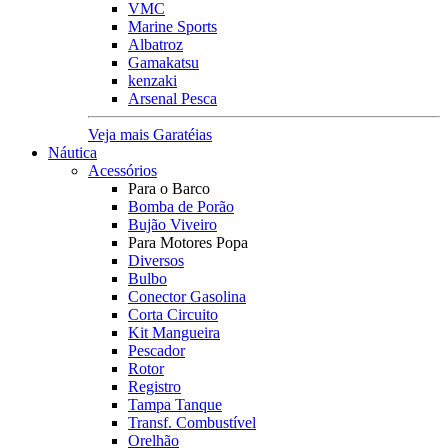
VMC
Marine Sports
Albatroz
Gamakatsu
kenzaki
Arsenal Pesca
Veja mais Garatéias
Náutica
Acessórios
Para o Barco
Bomba de Porão
Bujão Viveiro
Para Motores Popa
Diversos
Bulbo
Conector Gasolina
Corta Circuito
Kit Mangueira
Pescador
Rotor
Registro
Tampa Tanque
Transf. Combustível
Orelhão