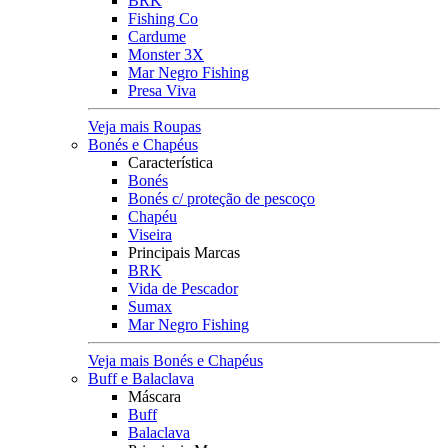
BRK
Fishing Co
Cardume
Monster 3X
Mar Negro Fishing
Presa Viva
Veja mais Roupas
Bonés e Chapéus
Característica
Bonés
Bonés c/ proteção de pescoço
Chapéu
Viseira
Principais Marcas
BRK
Vida de Pescador
Sumax
Mar Negro Fishing
Veja mais Bonés e Chapéus
Buff e Balaclava
Máscara
Buff
Balaclava