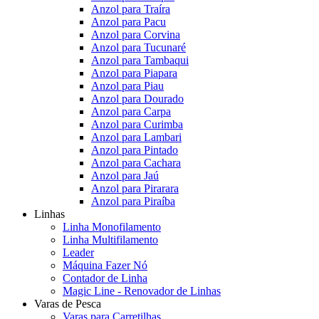
Anzol para Traíra
Anzol para Pacu
Anzol para Corvina
Anzol para Tucunaré
Anzol para Tambaqui
Anzol para Piapara
Anzol para Piau
Anzol para Dourado
Anzol para Carpa
Anzol para Curimba
Anzol para Lambari
Anzol para Pintado
Anzol para Cachara
Anzol para Jaú
Anzol para Pirarara
Anzol para Piraíba
Linhas
Linha Monofilamento
Linha Multifilamento
Leader
Máquina Fazer Nó
Contador de Linha
Magic Line - Renovador de Linhas
Varas de Pesca
Varas para Carretilhas