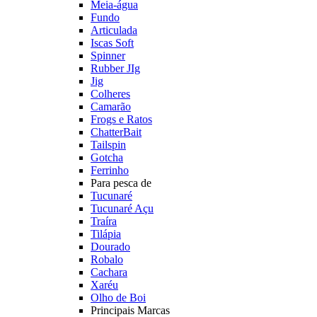
Meia-água
Fundo
Articulada
Iscas Soft
Spinner
Rubber JIg
Jig
Colheres
Camarão
Frogs e Ratos
ChatterBait
Tailspin
Gotcha
Ferrinho
Para pesca de
Tucunaré
Tucunaré Açu
Traíra
Tilápia
Dourado
Robalo
Cachara
Xaréu
Olho de Boi
Principais Marcas