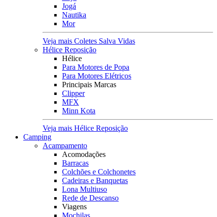
Jogá
Nautika
Mor
Veja mais Coletes Salva Vidas
Hélice Reposição
Hélice
Para Motores de Popa
Para Motores Elétricos
Principais Marcas
Clipper
MFX
Minn Kota
Veja mais Hélice Reposição
Camping
Acampamento
Acomodações
Barracas
Colchões e Colchonetes
Cadeiras e Banquetas
Lona Multiuso
Rede de Descanso
Viagens
Mochilas