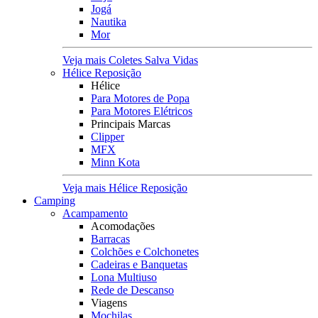
Jogá
Nautika
Mor
Veja mais Coletes Salva Vidas
Hélice Reposição
Hélice
Para Motores de Popa
Para Motores Elétricos
Principais Marcas
Clipper
MFX
Minn Kota
Veja mais Hélice Reposição
Camping
Acampamento
Acomodações
Barracas
Colchões e Colchonetes
Cadeiras e Banquetas
Lona Multiuso
Rede de Descanso
Viagens
Mochilas