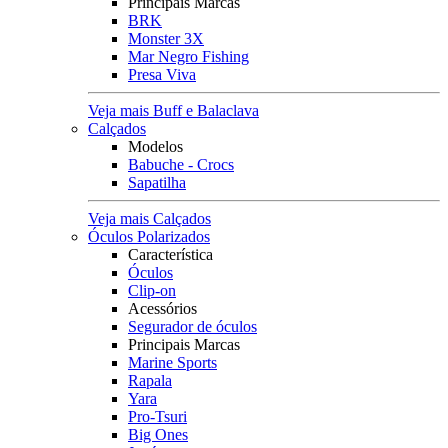
Principais Marcas
BRK
Monster 3X
Mar Negro Fishing
Presa Viva
Veja mais Buff e Balaclava
Calçados
Modelos
Babuche - Crocs
Sapatilha
Veja mais Calçados
Óculos Polarizados
Característica
Óculos
Clip-on
Acessórios
Segurador de óculos
Principais Marcas
Marine Sports
Rapala
Yara
Pro-Tsuri
Big Ones