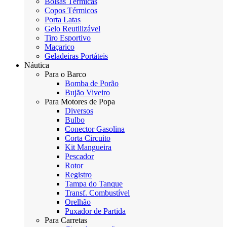
Bolsas Térmicas
Copos Térmicos
Porta Latas
Gelo Reutilizável
Tiro Esportivo
Maçarico
Geladeiras Portáteis
Náutica
Para o Barco
Bomba de Porão
Bujão Viveiro
Para Motores de Popa
Diversos
Bulbo
Conector Gasolina
Corta Circuito
Kit Mangueira
Pescador
Rotor
Registro
Tampa do Tanque
Transf. Combustível
Orelhão
Puxador de Partida
Para Carretas