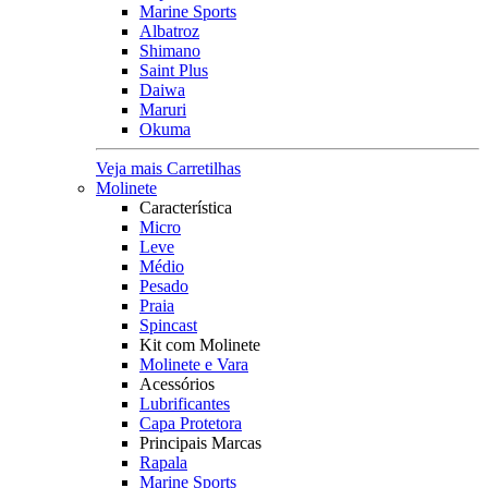
Marine Sports
Albatroz
Shimano
Saint Plus
Daiwa
Maruri
Okuma
Veja mais Carretilhas
Molinete
Característica
Micro
Leve
Médio
Pesado
Praia
Spincast
Kit com Molinete
Molinete e Vara
Acessórios
Lubrificantes
Capa Protetora
Principais Marcas
Rapala
Marine Sports