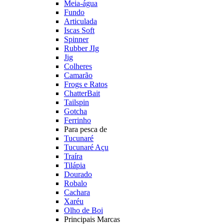
Meia-água
Fundo
Articulada
Iscas Soft
Spinner
Rubber JIg
Jig
Colheres
Camarão
Frogs e Ratos
ChatterBait
Tailspin
Gotcha
Ferrinho
Para pesca de
Tucunaré
Tucunaré Açu
Traíra
Tilápia
Dourado
Robalo
Cachara
Xaréu
Olho de Boi
Principais Marcas