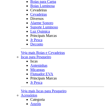
Boias para Carpa
Boias Luminosa
Cevadeiras
Cevadeiras
Diversos
Alarme Sonoro
Suporte Luminoso
Luz Quimica
Principais Marcas
Jr Pesca
Deconto
Veja mais Boias e Cevadeiras
Iscas para Pesqueiro
Iscas
Anteninhas
Miçangas
Flutuador EVA
Principais Marcas
Jr Pesca
Veja mais Iscas para Pesqueiro
Acessórios
Categoria
Anzóis