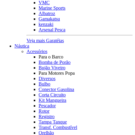
VMC
Marine Sports
Albatroz
Gamakatsu
kenzaki
Arsenal Pesca
Veja mais Garatéias
Náutica
Acessórios
Para o Barco
Bomba de Porão
Bujão Viveiro
Para Motores Popa
Diversos
Bulbo
Conector Gasolina
Corta Circuito
Kit Mangueira
Pescador
Rotor
Registro
Tampa Tanque
Transf. Combustível
Orelhão