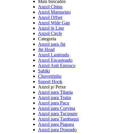
Mais buscados
Anzol Chinu
Anzol Maruseigo
Anzol Offset
Anzol Wide Gap
Anzol in Line
Anzol Circle
Categoria
Anzol para Jig
Jig Head
Anzol Lastreado
Anzol Encastoado
Anzol Anti Enrosco
Sabiki
Chuveirinho
Suport Hook
Anzol p/ Peixe
Anzol para Tilapia
Anzol para Traira
Anzol para Pacu
Anzol para Corvina
Anzol para Tucunare
Anzol para Tambaqui
Anzol para Piapara
Anzol para Dourado