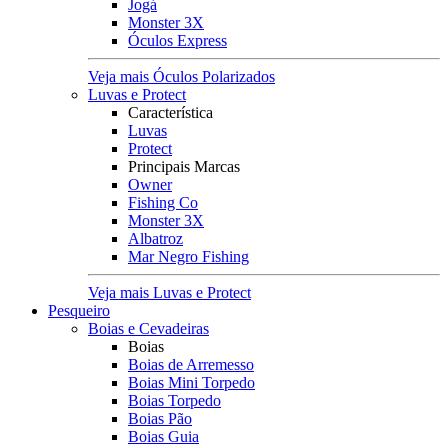
Jogá
Monster 3X
Óculos Express
Veja mais Óculos Polarizados
Luvas e Protect
Característica
Luvas
Protect
Principais Marcas
Owner
Fishing Co
Monster 3X
Albatroz
Mar Negro Fishing
Veja mais Luvas e Protect
Pesqueiro
Boias e Cevadeiras
Boias
Boias de Arremesso
Boias Mini Torpedo
Boias Torpedo
Boias Pão
Boias Guia