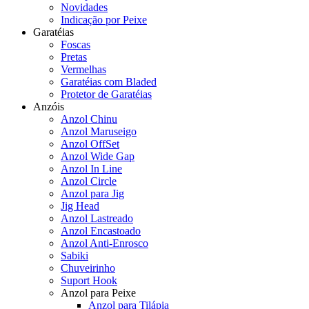
Novidades
Indicação por Peixe
Garatéias
Foscas
Pretas
Vermelhas
Garatéias com Bladed
Protetor de Garatéias
Anzóis
Anzol Chinu
Anzol Maruseigo
Anzol OffSet
Anzol Wide Gap
Anzol In Line
Anzol Circle
Anzol para Jig
Jig Head
Anzol Lastreado
Anzol Encastoado
Anzol Anti-Enrosco
Sabiki
Chuveirinho
Suport Hook
Anzol para Peixe
Anzol para Tilápia