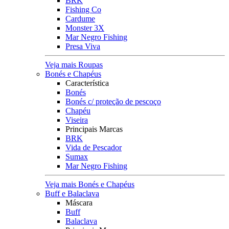
BRK
Fishing Co
Cardume
Monster 3X
Mar Negro Fishing
Presa Viva
Veja mais Roupas
Bonés e Chapéus
Característica
Bonés
Bonés c/ proteção de pescoço
Chapéu
Viseira
Principais Marcas
BRK
Vida de Pescador
Sumax
Mar Negro Fishing
Veja mais Bonés e Chapéus
Buff e Balaclava
Máscara
Buff
Balaclava