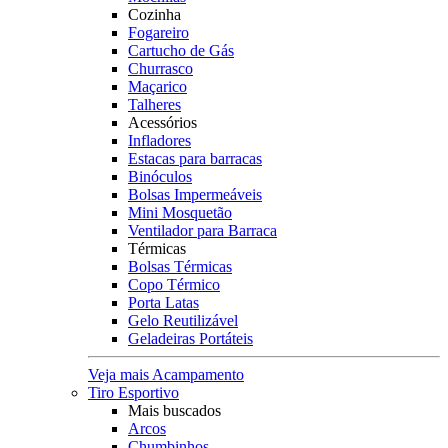
Cozinha
Fogareiro
Cartucho de Gás
Churrasco
Maçarico
Talheres
Acessórios
Infladores
Estacas para barracas
Binóculos
Bolsas Impermeáveis
Mini Mosquetão
Ventilador para Barraca
Térmicas
Bolsas Térmicas
Copo Térmico
Porta Latas
Gelo Reutilizável
Geladeiras Portáteis
Veja mais Acampamento
Tiro Esportivo
Mais buscados
Arcos
Chumbinhos