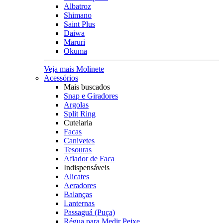
Albatroz
Shimano
Saint Plus
Daiwa
Maruri
Okuma
Veja mais Molinete
Acessórios
Mais buscados
Snap e Giradores
Argolas
Split Ring
Cutelaria
Facas
Canivetes
Tesouras
Afiador de Faca
Indispensáveis
Alicates
Aeradores
Balanças
Lanternas
Passaguá (Puça)
Régua para Medir Peixe