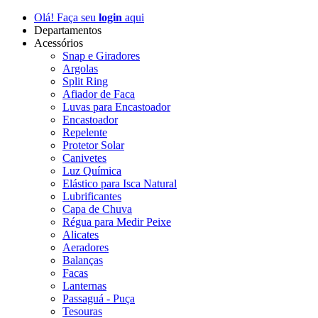
Olá! Faça seu
login
aqui
Departamentos
Acessórios
Snap e Giradores
Argolas
Split Ring
Afiador de Faca
Luvas para Encastoador
Encastoador
Repelente
Protetor Solar
Canivetes
Luz Química
Elástico para Isca Natural
Lubrificantes
Capa de Chuva
Régua para Medir Peixe
Alicates
Aeradores
Balanças
Facas
Lanternas
Passaguá - Puça
Tesouras