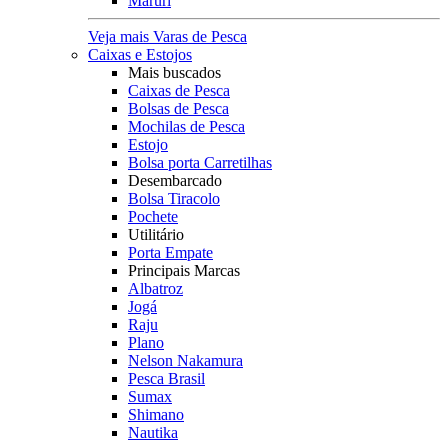
Maruri
Veja mais Varas de Pesca
Caixas e Estojos
Mais buscados
Caixas de Pesca
Bolsas de Pesca
Mochilas de Pesca
Estojo
Bolsa porta Carretilhas
Desembarcado
Bolsa Tiracolo
Pochete
Utilitário
Porta Empate
Principais Marcas
Albatroz
Jogá
Raju
Plano
Nelson Nakamura
Pesca Brasil
Sumax
Shimano
Nautika