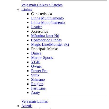
Veja mais Caixas e Estojos
Linhas
Característica
Linha Multifilamento
Linha Monofilamento
Leader
Acessórios
Máquina fazer Nó
Contador de Linhas
Magic Line(Monster 3x)
Principais Marcas
Daiwa
Marine Sports
YGK
Owner
Power Pro
Sufix
Shimano
Raiglon
Fast Line
Araty
Veja mais Linhas
Anzóis