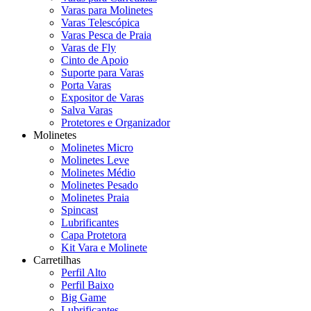
Varas para Molinetes
Varas Telescópica
Varas Pesca de Praia
Varas de Fly
Cinto de Apoio
Suporte para Varas
Porta Varas
Expositor de Varas
Salva Varas
Protetores e Organizador
Molinetes
Molinetes Micro
Molinetes Leve
Molinetes Médio
Molinetes Pesado
Molinetes Praia
Spincast
Lubrificantes
Capa Protetora
Kit Vara e Molinete
Carretilhas
Perfil Alto
Perfil Baixo
Big Game
Lubrificantes