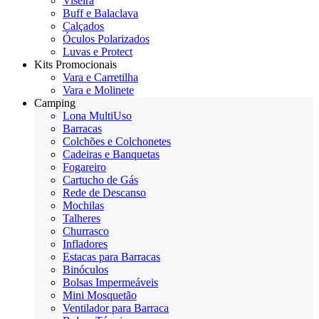
Viseira
Buff e Balaclava
Calçados
Óculos Polarizados
Luvas e Protect
Kits Promocionais
Vara e Carretilha
Vara e Molinete
Camping
Lona MultiUso
Barracas
Colchões e Colchonetes
Cadeiras e Banquetas
Fogareiro
Cartucho de Gás
Rede de Descanso
Mochilas
Talheres
Churrasco
Infladores
Estacas para Barracas
Binóculos
Bolsas Impermeáveis
Mini Mosquetão
Ventilador para Barraca