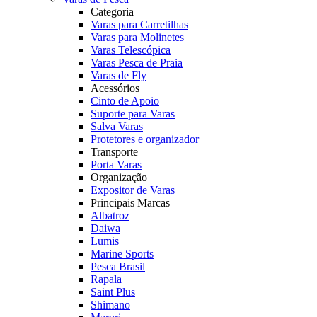
Categoria
Varas para Carretilhas
Varas para Molinetes
Varas Telescópica
Varas Pesca de Praia
Varas de Fly
Acessórios
Cinto de Apoio
Suporte para Varas
Salva Varas
Protetores e organizador
Transporte
Porta Varas
Organização
Expositor de Varas
Principais Marcas
Albatroz
Daiwa
Lumis
Marine Sports
Pesca Brasil
Rapala
Saint Plus
Shimano