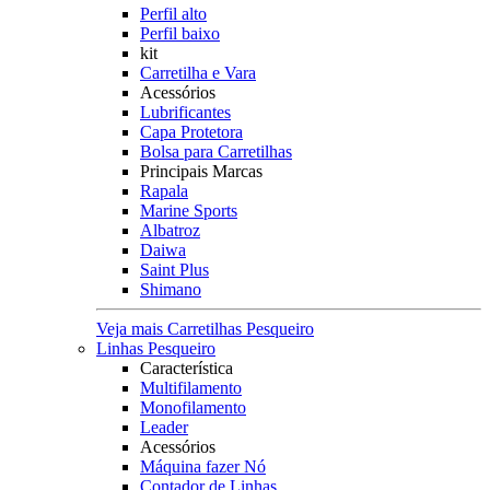
Perfil alto
Perfil baixo
kit
Carretilha e Vara
Acessórios
Lubrificantes
Capa Protetora
Bolsa para Carretilhas
Principais Marcas
Rapala
Marine Sports
Albatroz
Daiwa
Saint Plus
Shimano
Veja mais Carretilhas Pesqueiro
Linhas Pesqueiro
Característica
Multifilamento
Monofilamento
Leader
Acessórios
Máquina fazer Nó
Contador de Linhas