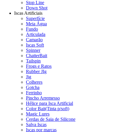
Stop Line
Down Shot
Iscas Artificiais
Superfície
Meia Água
Fundo
Articulada
Camarão
Iscas Soft
Spinner
ChatterBait
Tailspin
Frogs e Ratos
Rubber JIg
Jig
Colheres
Gotcha
Ferrinho
Pincho Arremesso
Hélice para Isca Artificial
Color Bait(Tinta p/soft)
Magic Lures
Cerdas de Saia de Silicone
Salva Iscas
Iscas por marcas