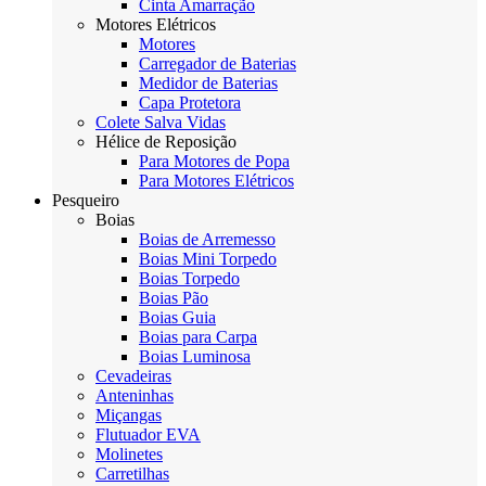
Cinta Amarração
Motores Elétricos
Motores
Carregador de Baterias
Medidor de Baterias
Capa Protetora
Colete Salva Vidas
Hélice de Reposição
Para Motores de Popa
Para Motores Elétricos
Pesqueiro
Boias
Boias de Arremesso
Boias Mini Torpedo
Boias Torpedo
Boias Pão
Boias Guia
Boias para Carpa
Boias Luminosa
Cevadeiras
Anteninhas
Miçangas
Flutuador EVA
Molinetes
Carretilhas