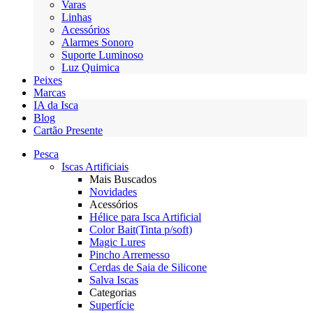
Varas
Linhas
Acessórios
Alarmes Sonoro
Suporte Luminoso
Luz Quimica
Peixes
Marcas
IA da Isca
Blog
Cartão Presente
Pesca
Iscas Artificiais
Mais Buscados
Novidades
Acessórios
Hélice para Isca Artificial
Color Bait(Tinta p/soft)
Magic Lures
Pincho Arremesso
Cerdas de Saia de Silicone
Salva Iscas
Categorias
Superfície