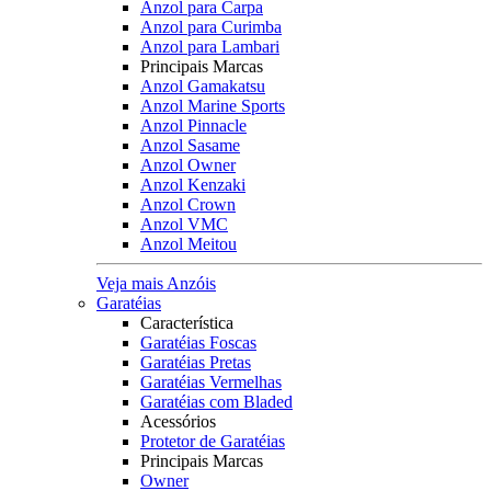
Anzol para Carpa
Anzol para Curimba
Anzol para Lambari
Principais Marcas
Anzol Gamakatsu
Anzol Marine Sports
Anzol Pinnacle
Anzol Sasame
Anzol Owner
Anzol Kenzaki
Anzol Crown
Anzol VMC
Anzol Meitou
Veja mais Anzóis
Garatéias
Característica
Garatéias Foscas
Garatéias Pretas
Garatéias Vermelhas
Garatéias com Bladed
Acessórios
Protetor de Garatéias
Principais Marcas
Owner