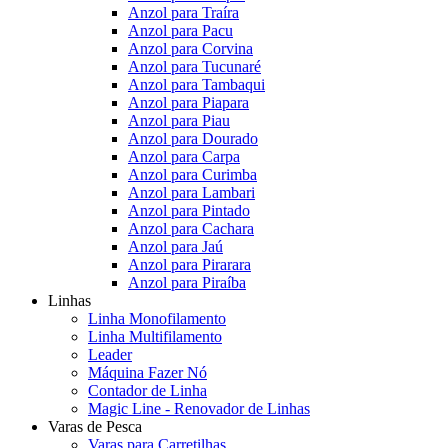
Anzol para Traíra
Anzol para Pacu
Anzol para Corvina
Anzol para Tucunaré
Anzol para Tambaqui
Anzol para Piapara
Anzol para Piau
Anzol para Dourado
Anzol para Carpa
Anzol para Curimba
Anzol para Lambari
Anzol para Pintado
Anzol para Cachara
Anzol para Jaú
Anzol para Pirarara
Anzol para Piraíba
Linhas
Linha Monofilamento
Linha Multifilamento
Leader
Máquina Fazer Nó
Contador de Linha
Magic Line - Renovador de Linhas
Varas de Pesca
Varas para Carretilhas