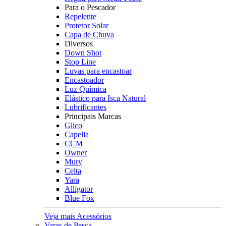
Para o Pescador
Repelente
Protetor Solar
Capa de Chuva
Diversos
Down Shot
Stop Line
Luvas para encastoar
Encastoador
Luz Química
Elástico para Isca Natural
Lubrificantes
Principais Marcas
Glico
Capella
CCM
Owner
Mury
Celta
Yara
Alligator
Blue Fox
Veja mais Acessórios
Varas de Pesca