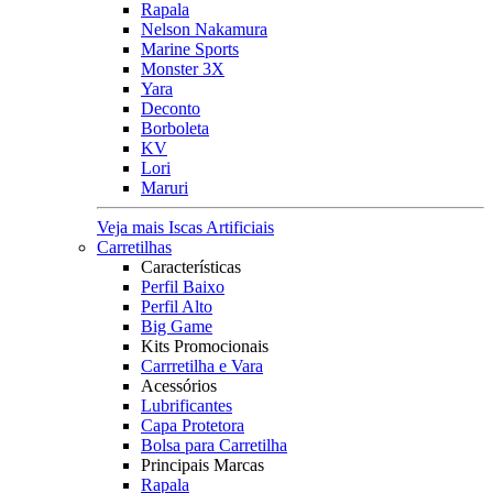
Rapala
Nelson Nakamura
Marine Sports
Monster 3X
Yara
Deconto
Borboleta
KV
Lori
Maruri
Veja mais Iscas Artificiais
Carretilhas
Características
Perfil Baixo
Perfil Alto
Big Game
Kits Promocionais
Carrretilha e Vara
Acessórios
Lubrificantes
Capa Protetora
Bolsa para Carretilha
Principais Marcas
Rapala