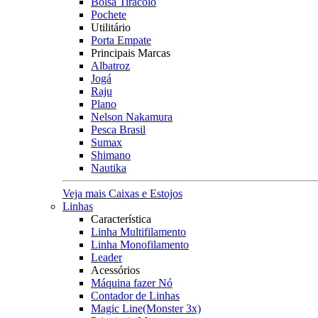
Bolsa Tiracolo
Pochete
Utilitário
Porta Empate
Principais Marcas
Albatroz
Jogá
Raju
Plano
Nelson Nakamura
Pesca Brasil
Sumax
Shimano
Nautika
Veja mais Caixas e Estojos
Linhas
Característica
Linha Multifilamento
Linha Monofilamento
Leader
Acessórios
Máquina fazer Nó
Contador de Linhas
Magic Line(Monster 3x)