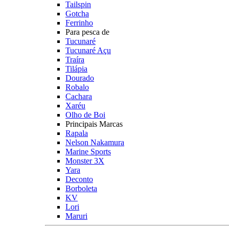
Tailspin
Gotcha
Ferrinho
Para pesca de
Tucunaré
Tucunaré Açu
Traíra
Tilápia
Dourado
Robalo
Cachara
Xaréu
Olho de Boi
Principais Marcas
Rapala
Nelson Nakamura
Marine Sports
Monster 3X
Yara
Deconto
Borboleta
KV
Lori
Maruri