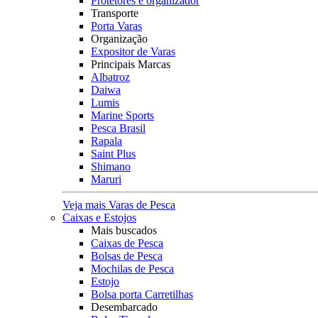
Protetores e organizador
Transporte
Porta Varas
Organização
Expositor de Varas
Principais Marcas
Albatroz
Daiwa
Lumis
Marine Sports
Pesca Brasil
Rapala
Saint Plus
Shimano
Maruri
Veja mais Varas de Pesca
Caixas e Estojos
Mais buscados
Caixas de Pesca
Bolsas de Pesca
Mochilas de Pesca
Estojo
Bolsa porta Carretilhas
Desembarcado