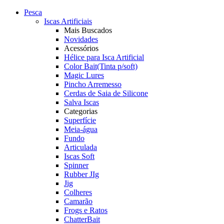
Pesca
Iscas Artificiais
Mais Buscados
Novidades
Acessórios
Hélice para Isca Artificial
Color Bait(Tinta p/soft)
Magic Lures
Pincho Arremesso
Cerdas de Saia de Silicone
Salva Iscas
Categorias
Superfície
Meia-água
Fundo
Articulada
Iscas Soft
Spinner
Rubber JIg
Jig
Colheres
Camarão
Frogs e Ratos
ChatterBait