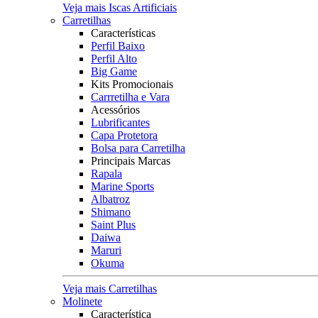
Veja mais Iscas Artificiais
Carretilhas
Características
Perfil Baixo
Perfil Alto
Big Game
Kits Promocionais
Carrretilha e Vara
Acessórios
Lubrificantes
Capa Protetora
Bolsa para Carretilha
Principais Marcas
Rapala
Marine Sports
Albatroz
Shimano
Saint Plus
Daiwa
Maruri
Okuma
Veja mais Carretilhas
Molinete
Característica