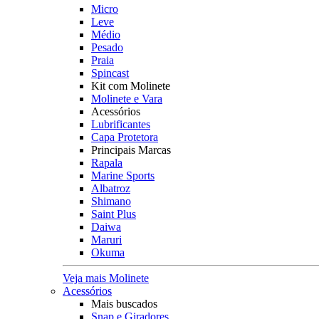
Micro
Leve
Médio
Pesado
Praia
Spincast
Kit com Molinete
Molinete e Vara
Acessórios
Lubrificantes
Capa Protetora
Principais Marcas
Rapala
Marine Sports
Albatroz
Shimano
Saint Plus
Daiwa
Maruri
Okuma
Veja mais Molinete
Acessórios
Mais buscados
Snap e Giradores