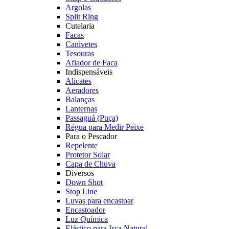
Argolas
Split Ring
Cutelaria
Facas
Canivetes
Tesouras
Afiador de Faca
Indispensáveis
Alicates
Aeradores
Balanças
Lanternas
Passaguá (Puça)
Régua para Medir Peixe
Para o Pescador
Repelente
Protetor Solar
Capa de Chuva
Diversos
Down Shot
Stop Line
Luvas para encastoar
Encastoador
Luz Química
Elástico para Isca Natural