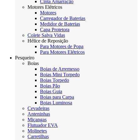
Cinta Amarração
Motores Elétricos
Motores
Carregador de Baterias
Medidor de Baterias
Capa Protetora
Colete Salva Vidas
Hélice de Reposição
Para Motores de Popa
Para Motores Elétricos
Pesqueiro
Boias
Boias de Arremesso
Boias Mini Torpedo
Boias Torpedo
Boias Pão
Boias Guia
Boias para Carpa
Boias Luminosa
Cevadeiras
Anteninhas
Miçangas
Flutuador EVA
Molinetes
Carretilhas