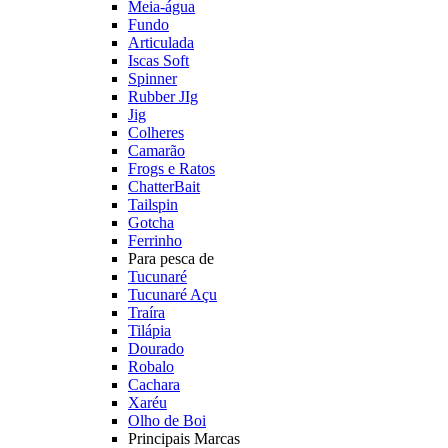
Meia-água
Fundo
Articulada
Iscas Soft
Spinner
Rubber JIg
Jig
Colheres
Camarão
Frogs e Ratos
ChatterBait
Tailspin
Gotcha
Ferrinho
Para pesca de
Tucunaré
Tucunaré Açu
Traíra
Tilápia
Dourado
Robalo
Cachara
Xaréu
Olho de Boi
Principais Marcas