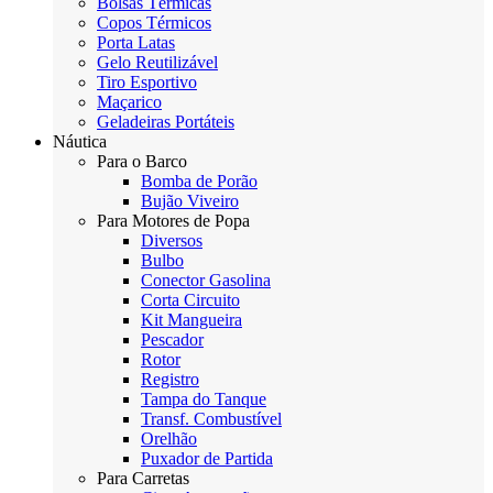
Bolsas Térmicas
Copos Térmicos
Porta Latas
Gelo Reutilizável
Tiro Esportivo
Maçarico
Geladeiras Portáteis
Náutica
Para o Barco
Bomba de Porão
Bujão Viveiro
Para Motores de Popa
Diversos
Bulbo
Conector Gasolina
Corta Circuito
Kit Mangueira
Pescador
Rotor
Registro
Tampa do Tanque
Transf. Combustível
Orelhão
Puxador de Partida
Para Carretas