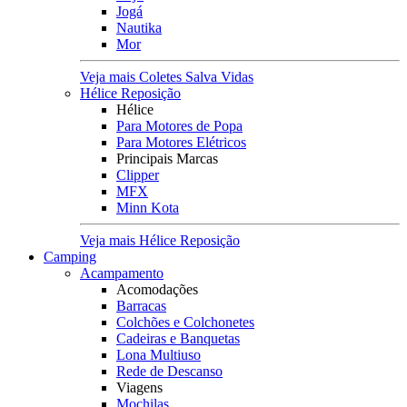
Jogá
Nautika
Mor
Veja mais Coletes Salva Vidas
Hélice Reposição
Hélice
Para Motores de Popa
Para Motores Elétricos
Principais Marcas
Clipper
MFX
Minn Kota
Veja mais Hélice Reposição
Camping
Acampamento
Acomodações
Barracas
Colchões e Colchonetes
Cadeiras e Banquetas
Lona Multiuso
Rede de Descanso
Viagens
Mochilas