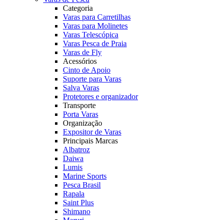
Categoria
Varas para Carretilhas
Varas para Molinetes
Varas Telescópica
Varas Pesca de Praia
Varas de Fly
Acessórios
Cinto de Apoio
Suporte para Varas
Salva Varas
Protetores e organizador
Transporte
Porta Varas
Organização
Expositor de Varas
Principais Marcas
Albatroz
Daiwa
Lumis
Marine Sports
Pesca Brasil
Rapala
Saint Plus
Shimano