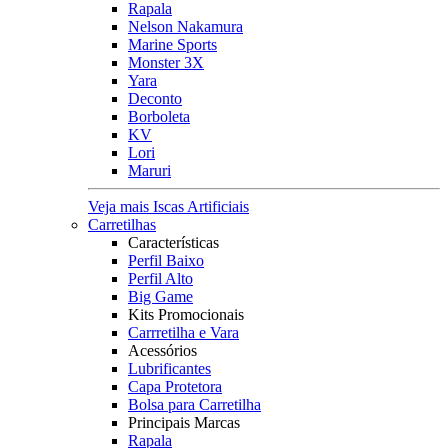
Rapala
Nelson Nakamura
Marine Sports
Monster 3X
Yara
Deconto
Borboleta
KV
Lori
Maruri
Veja mais Iscas Artificiais
Carretilhas
Características
Perfil Baixo
Perfil Alto
Big Game
Kits Promocionais
Carrretilha e Vara
Acessórios
Lubrificantes
Capa Protetora
Bolsa para Carretilha
Principais Marcas
Rapala