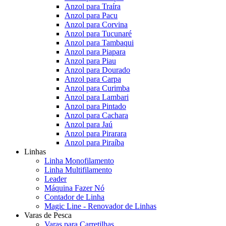
Anzol para Traíra
Anzol para Pacu
Anzol para Corvina
Anzol para Tucunaré
Anzol para Tambaqui
Anzol para Piapara
Anzol para Piau
Anzol para Dourado
Anzol para Carpa
Anzol para Curimba
Anzol para Lambari
Anzol para Pintado
Anzol para Cachara
Anzol para Jaú
Anzol para Pirarara
Anzol para Piraíba
Linhas
Linha Monofilamento
Linha Multifilamento
Leader
Máquina Fazer Nó
Contador de Linha
Magic Line - Renovador de Linhas
Varas de Pesca
Varas para Carretilhas