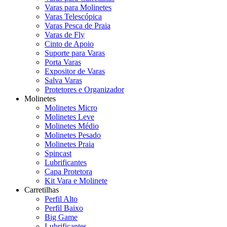
Varas para Molinetes
Varas Telescópica
Varas Pesca de Praia
Varas de Fly
Cinto de Apoio
Suporte para Varas
Porta Varas
Expositor de Varas
Salva Varas
Protetores e Organizador
Molinetes
Molinetes Micro
Molinetes Leve
Molinetes Médio
Molinetes Pesado
Molinetes Praia
Spincast
Lubrificantes
Capa Protetora
Kit Vara e Molinete
Carretilhas
Perfil Alto
Perfil Baixo
Big Game
Lubrificantes