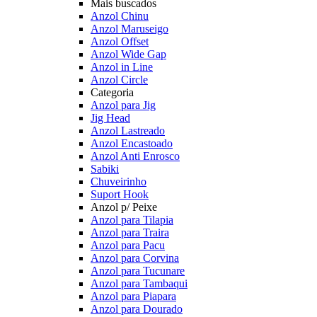
Mais buscados
Anzol Chinu
Anzol Maruseigo
Anzol Offset
Anzol Wide Gap
Anzol in Line
Anzol Circle
Categoria
Anzol para Jig
Jig Head
Anzol Lastreado
Anzol Encastoado
Anzol Anti Enrosco
Sabiki
Chuveirinho
Suport Hook
Anzol p/ Peixe
Anzol para Tilapia
Anzol para Traira
Anzol para Pacu
Anzol para Corvina
Anzol para Tucunare
Anzol para Tambaqui
Anzol para Piapara
Anzol para Dourado