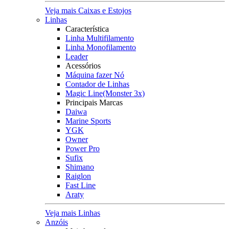
Veja mais Caixas e Estojos
Linhas
Característica
Linha Multifilamento
Linha Monofilamento
Leader
Acessórios
Máquina fazer Nó
Contador de Linhas
Magic Line(Monster 3x)
Principais Marcas
Daiwa
Marine Sports
YGK
Owner
Power Pro
Sufix
Shimano
Raiglon
Fast Line
Araty
Veja mais Linhas
Anzóis