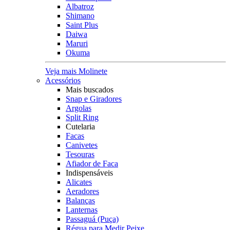
Albatroz
Shimano
Saint Plus
Daiwa
Maruri
Okuma
Veja mais Molinete
Acessórios
Mais buscados
Snap e Giradores
Argolas
Split Ring
Cutelaria
Facas
Canivetes
Tesouras
Afiador de Faca
Indispensáveis
Alicates
Aeradores
Balanças
Lanternas
Passaguá (Puça)
Régua para Medir Peixe