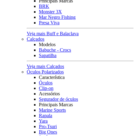
Principais Marcas
BRK
Monster 3X
Mar Negro Fishing
Presa Viva
Veja mais Buff e Balaclava
Calçados
Modelos
Babuche - Crocs
Sapatilha
Veja mais Calçados
Óculos Polarizados
Característica
Óculos
Clip-on
Acessórios
Segurador de óculos
Principais Marcas
Marine Sports
Rapala
Yara
Pro-Tsuri
Big Ones