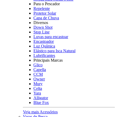
Para o Pescador
Repelente
Protetor Solar
Capa de Chuva
Diversos
Down Shot
Stop Line
Luvas para encastoar
Encastoador
Luz Química
Elástico para Isca Natural
Lubrificantes
Principais Marcas
Glico
Capella
CCM
Owner
Mury
Celta
Yara
Alligator
Blue Fox
Veja mais Acessórios
Varas de Pesca