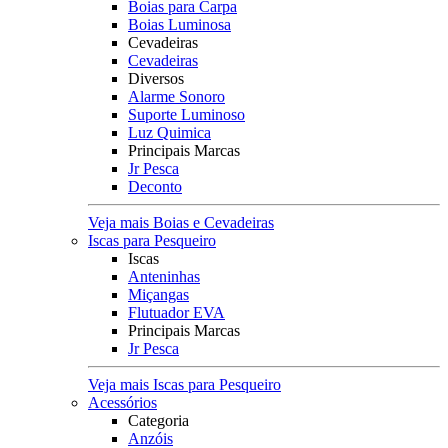
Boias para Carpa
Boias Luminosa
Cevadeiras
Cevadeiras
Diversos
Alarme Sonoro
Suporte Luminoso
Luz Quimica
Principais Marcas
Jr Pesca
Deconto
Veja mais Boias e Cevadeiras
Iscas para Pesqueiro
Iscas
Anteninhas
Miçangas
Flutuador EVA
Principais Marcas
Jr Pesca
Veja mais Iscas para Pesqueiro
Acessórios
Categoria
Anzóis