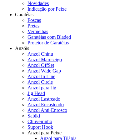
Novidades
Indicação por Peixe
Garatéias
Foscas
Pretas
Vermelhas
Garatéias com Bladed
Protetor de Garatéias
Anzóis
Anzol Chinu
Anzol Maruseigo
Anzol OffSet
Anzol Wide Gap
Anzol In Line
Anzol Circle
Anzol para Jig
Jig Head
Anzol Lastreado
Anzol Encastoado
Anzol Anti-Enrosco
Sabiki
Chuveirinho
Suport Hook
Anzol para Peixe
Anzol para Tilápia