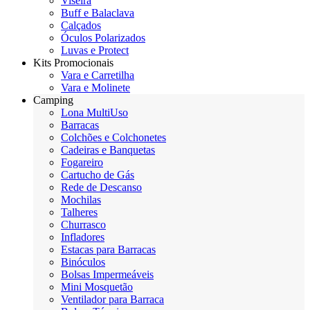
Viseira
Buff e Balaclava
Calçados
Óculos Polarizados
Luvas e Protect
Kits Promocionais
Vara e Carretilha
Vara e Molinete
Camping
Lona MultiUso
Barracas
Colchões e Colchonetes
Cadeiras e Banquetas
Fogareiro
Cartucho de Gás
Rede de Descanso
Mochilas
Talheres
Churrasco
Infladores
Estacas para Barracas
Binóculos
Bolsas Impermeáveis
Mini Mosquetão
Ventilador para Barraca