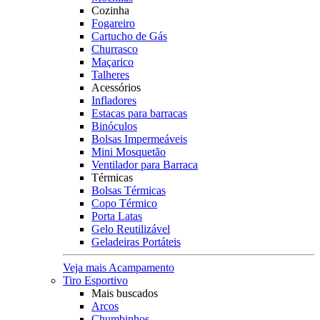
Cozinha
Fogareiro
Cartucho de Gás
Churrasco
Maçarico
Talheres
Acessórios
Infladores
Estacas para barracas
Binóculos
Bolsas Impermeáveis
Mini Mosquetão
Ventilador para Barraca
Térmicas
Bolsas Térmicas
Copo Térmico
Porta Latas
Gelo Reutilizável
Geladeiras Portáteis
Veja mais Acampamento
Tiro Esportivo
Mais buscados
Arcos
Chumbinhos