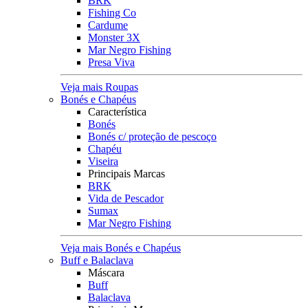
BRK
Fishing Co
Cardume
Monster 3X
Mar Negro Fishing
Presa Viva
Veja mais Roupas
Bonés e Chapéus
Característica
Bonés
Bonés c/ proteção de pescoço
Chapéu
Viseira
Principais Marcas
BRK
Vida de Pescador
Sumax
Mar Negro Fishing
Veja mais Bonés e Chapéus
Buff e Balaclava
Máscara
Buff
Balaclava