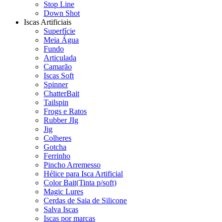
Stop Line
Down Shot
Iscas Artificiais
Superfície
Meia Água
Fundo
Articulada
Camarão
Iscas Soft
Spinner
ChatterBait
Tailspin
Frogs e Ratos
Rubber JIg
Jig
Colheres
Gotcha
Ferrinho
Pincho Arremesso
Hélice para Isca Artificial
Color Bait(Tinta p/soft)
Magic Lures
Cerdas de Saia de Silicone
Salva Iscas
Iscas por marcas