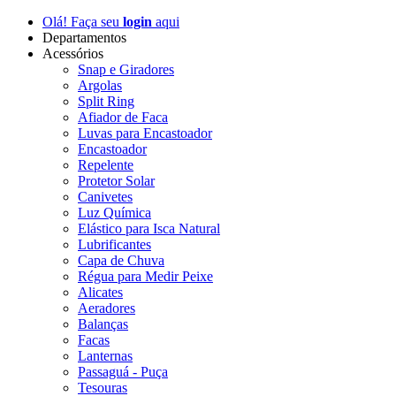
Olá! Faça seu
login
aqui
Departamentos
Acessórios
Snap e Giradores
Argolas
Split Ring
Afiador de Faca
Luvas para Encastoador
Encastoador
Repelente
Protetor Solar
Canivetes
Luz Química
Elástico para Isca Natural
Lubrificantes
Capa de Chuva
Régua para Medir Peixe
Alicates
Aeradores
Balanças
Facas
Lanternas
Passaguá - Puça
Tesouras