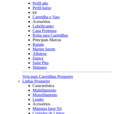
Perfil alto
Perfil baixo
kit
Carretilha e Vara
Acessórios
Lubrificantes
Capa Protetora
Bolsa para Carretilhas
Principais Marcas
Rapala
Marine Sports
Albatroz
Daiwa
Saint Plus
Shimano
Veja mais Carretilhas Pesqueiro
Linhas Pesqueiro
Característica
Multifilamento
Monofilamento
Leader
Acessórios
Máquina fazer Nó
Contador de Linhas