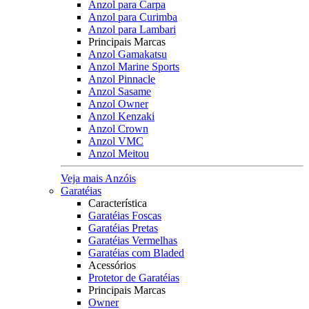
Anzol para Carpa
Anzol para Curimba
Anzol para Lambari
Principais Marcas
Anzol Gamakatsu
Anzol Marine Sports
Anzol Pinnacle
Anzol Sasame
Anzol Owner
Anzol Kenzaki
Anzol Crown
Anzol VMC
Anzol Meitou
Veja mais Anzóis
Garatéias
Característica
Garatéias Foscas
Garatéias Pretas
Garatéias Vermelhas
Garatéias com Bladed
Acessórios
Protetor de Garatéias
Principais Marcas
Owner