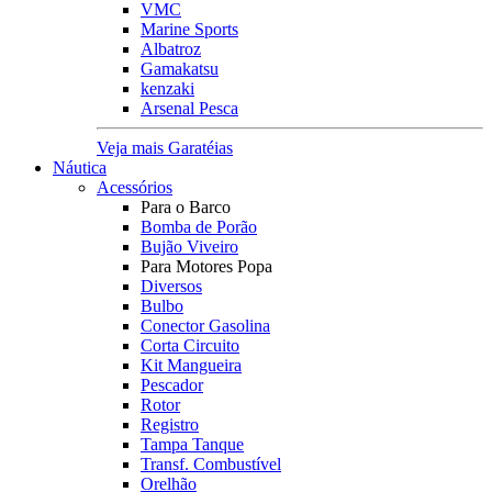
VMC
Marine Sports
Albatroz
Gamakatsu
kenzaki
Arsenal Pesca
Veja mais Garatéias
Náutica
Acessórios
Para o Barco
Bomba de Porão
Bujão Viveiro
Para Motores Popa
Diversos
Bulbo
Conector Gasolina
Corta Circuito
Kit Mangueira
Pescador
Rotor
Registro
Tampa Tanque
Transf. Combustível
Orelhão