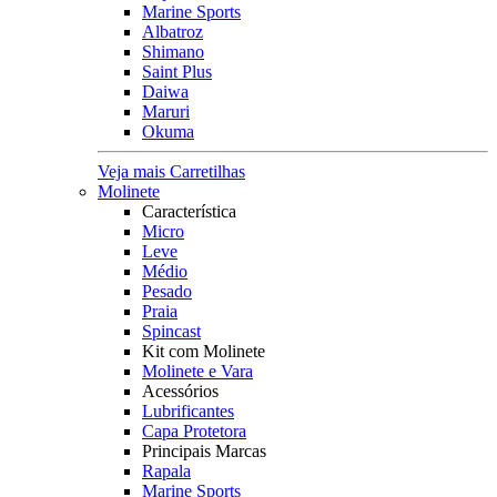
Marine Sports
Albatroz
Shimano
Saint Plus
Daiwa
Maruri
Okuma
Veja mais Carretilhas
Molinete
Característica
Micro
Leve
Médio
Pesado
Praia
Spincast
Kit com Molinete
Molinete e Vara
Acessórios
Lubrificantes
Capa Protetora
Principais Marcas
Rapala
Marine Sports