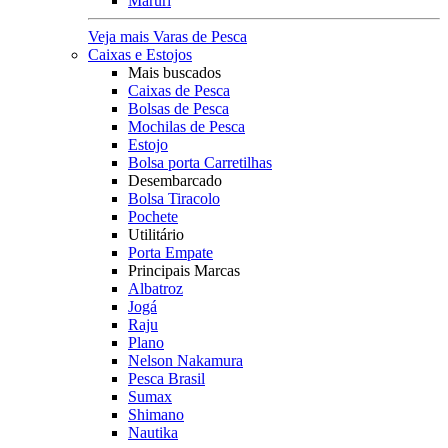
Maruri
Veja mais Varas de Pesca
Caixas e Estojos
Mais buscados
Caixas de Pesca
Bolsas de Pesca
Mochilas de Pesca
Estojo
Bolsa porta Carretilhas
Desembarcado
Bolsa Tiracolo
Pochete
Utilitário
Porta Empate
Principais Marcas
Albatroz
Jogá
Raju
Plano
Nelson Nakamura
Pesca Brasil
Sumax
Shimano
Nautika