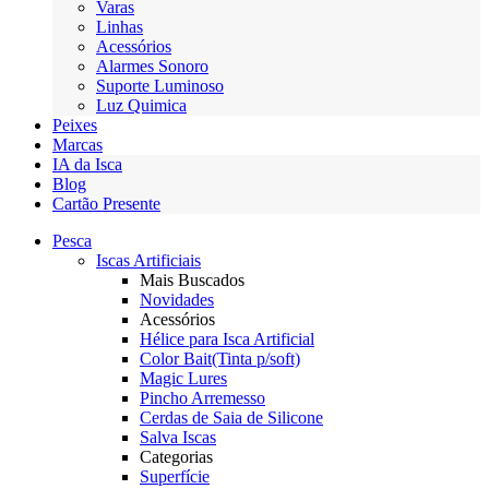
Varas
Linhas
Acessórios
Alarmes Sonoro
Suporte Luminoso
Luz Quimica
Peixes
Marcas
IA da Isca
Blog
Cartão Presente
Pesca
Iscas Artificiais
Mais Buscados
Novidades
Acessórios
Hélice para Isca Artificial
Color Bait(Tinta p/soft)
Magic Lures
Pincho Arremesso
Cerdas de Saia de Silicone
Salva Iscas
Categorias
Superfície