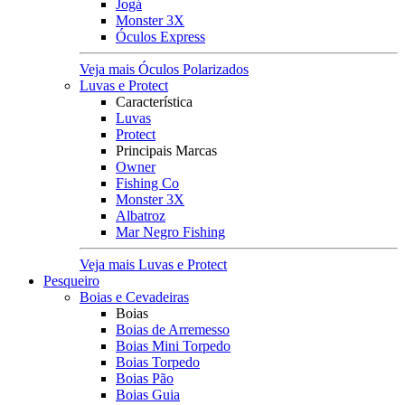
Jogá
Monster 3X
Óculos Express
Veja mais Óculos Polarizados
Luvas e Protect
Característica
Luvas
Protect
Principais Marcas
Owner
Fishing Co
Monster 3X
Albatroz
Mar Negro Fishing
Veja mais Luvas e Protect
Pesqueiro
Boias e Cevadeiras
Boias
Boias de Arremesso
Boias Mini Torpedo
Boias Torpedo
Boias Pão
Boias Guia