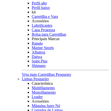
Perfil alto
Perfil baixo
kit
Carretilha e Vara
Acessórios
Lubrificantes
Capa Protetora
Bolsa para Carretilhas
Principais Marcas
Rapala
Marine Sports
Albatroz
Daiwa
Saint Plus
Shimano
Veja mais Carretilhas Pesqueiro
Linhas Pesqueiro
Característica
Multifilamento
Monofilamento
Leader
Acessórios
Máquina fazer Nó
Contador de Linhas