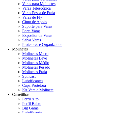
Varas para Molinetes
Varas Telescópica
Varas Pesca de Praia
Varas de Fly
Cinto de Apoio
Suporte para Varas
Porta Varas
Expositor de Varas
Salva Varas
Protetores e Organizador
Molinetes
Molinetes Micro
Molinetes Leve
Molinetes Médio
Molinetes Pesado
Molinetes Praia
Spincast
Lubrificantes
Capa Protetora
Kit Vara e Molinete
Carretilhas
Perfil Alto
Perfil Baixo
Big Game
Lubrificantes