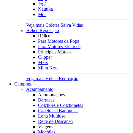
Jogá
Nautika
Mor
Veja mais Coletes Salva Vidas
Hélice Reposição
Hélice
Para Motores de Popa
Para Motores Elétricos
Principais Marcas
Clipper
MFX
Minn Kota
Veja mais Hélice Reposição
Camping
Acampamento
Acomodações
Barracas
Colchões e Colchonetes
Cadeiras e Banquetas
Lona Multiuso
Rede de Descanso
Viagens
Mochilas