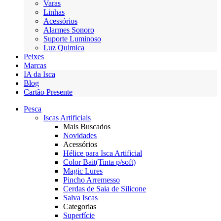
Varas
Linhas
Acessórios
Alarmes Sonoro
Suporte Luminoso
Luz Quimica
Peixes
Marcas
IA da Isca
Blog
Cartão Presente
Pesca
Iscas Artificiais
Mais Buscados
Novidades
Acessórios
Hélice para Isca Artificial
Color Bait(Tinta p/soft)
Magic Lures
Pincho Arremesso
Cerdas de Saia de Silicone
Salva Iscas
Categorias
Superfície