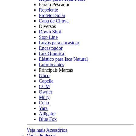
Para o Pescador
Repelente
Protetor Solar
Capa de Chuva
Diversos
Down Shot
Stop Line
Luvas para encastoar
Encastoador
Luz Química
Elástico para Isca Natural
Lubrificantes
Principais Marcas
Glico
Capella
CCM
Owner
Mury
Celta
Yara
Alligator
Blue Fox
Veja mais Acessórios
Varas de Pesca