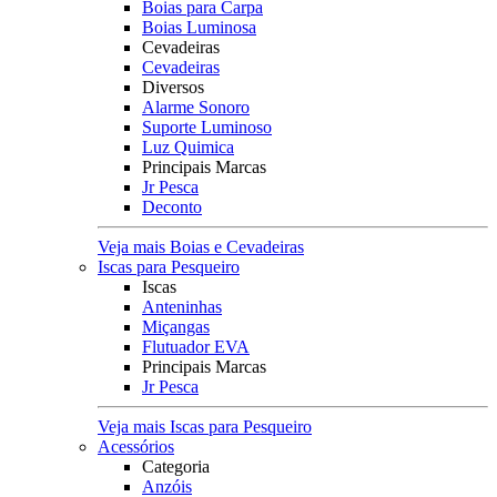
Boias para Carpa
Boias Luminosa
Cevadeiras
Cevadeiras
Diversos
Alarme Sonoro
Suporte Luminoso
Luz Quimica
Principais Marcas
Jr Pesca
Deconto
Veja mais Boias e Cevadeiras
Iscas para Pesqueiro
Iscas
Anteninhas
Miçangas
Flutuador EVA
Principais Marcas
Jr Pesca
Veja mais Iscas para Pesqueiro
Acessórios
Categoria
Anzóis