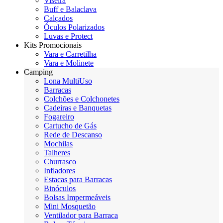
Viseira
Buff e Balaclava
Calçados
Óculos Polarizados
Luvas e Protect
Kits Promocionais
Vara e Carretilha
Vara e Molinete
Camping
Lona MultiUso
Barracas
Colchões e Colchonetes
Cadeiras e Banquetas
Fogareiro
Cartucho de Gás
Rede de Descanso
Mochilas
Talheres
Churrasco
Infladores
Estacas para Barracas
Binóculos
Bolsas Impermeáveis
Mini Mosquetão
Ventilador para Barraca