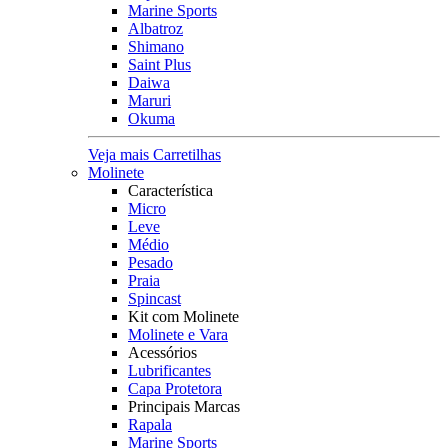
Marine Sports
Albatroz
Shimano
Saint Plus
Daiwa
Maruri
Okuma
Veja mais Carretilhas
Molinete
Característica
Micro
Leve
Médio
Pesado
Praia
Spincast
Kit com Molinete
Molinete e Vara
Acessórios
Lubrificantes
Capa Protetora
Principais Marcas
Rapala
Marine Sports