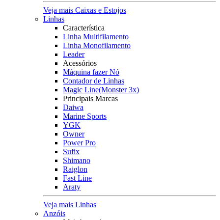
Veja mais Caixas e Estojos
Linhas
Característica
Linha Multifilamento
Linha Monofilamento
Leader
Acessórios
Máquina fazer Nó
Contador de Linhas
Magic Line(Monster 3x)
Principais Marcas
Daiwa
Marine Sports
YGK
Owner
Power Pro
Sufix
Shimano
Raiglon
Fast Line
Araty
Veja mais Linhas
Anzóis