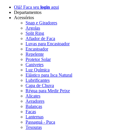
Olá! Faça seu
login
aqui
Departamentos
Acessórios
Snap e Giradores
Argolas
Split Ring
Afiador de Faca
Luvas para Encastoador
Encastoador
Repelente
Protetor Solar
Canivetes
Luz Química
Elástico para Isca Natural
Lubrificantes
Capa de Chuva
Régua para Medir Peixe
Alicates
Aeradores
Balanças
Facas
Lanternas
Passaguá - Puça
Tesouras