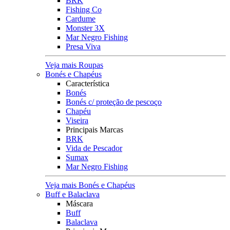
BRK
Fishing Co
Cardume
Monster 3X
Mar Negro Fishing
Presa Viva
Veja mais Roupas
Bonés e Chapéus
Característica
Bonés
Bonés c/ proteção de pescoço
Chapéu
Viseira
Principais Marcas
BRK
Vida de Pescador
Sumax
Mar Negro Fishing
Veja mais Bonés e Chapéus
Buff e Balaclava
Máscara
Buff
Balaclava