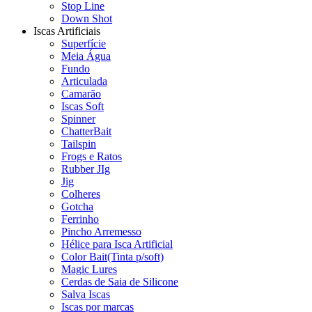
Stop Line
Down Shot
Iscas Artificiais
Superfície
Meia Água
Fundo
Articulada
Camarão
Iscas Soft
Spinner
ChatterBait
Tailspin
Frogs e Ratos
Rubber JIg
Jig
Colheres
Gotcha
Ferrinho
Pincho Arremesso
Hélice para Isca Artificial
Color Bait(Tinta p/soft)
Magic Lures
Cerdas de Saia de Silicone
Salva Iscas
Iscas por marcas