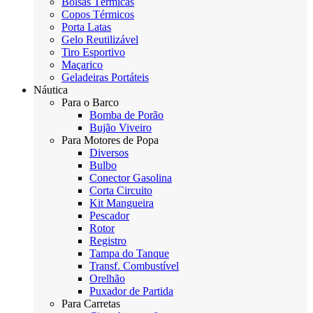
Bolsas Térmicas
Copos Térmicos
Porta Latas
Gelo Reutilizável
Tiro Esportivo
Maçarico
Geladeiras Portáteis
Náutica
Para o Barco
Bomba de Porão
Bujão Viveiro
Para Motores de Popa
Diversos
Bulbo
Conector Gasolina
Corta Circuito
Kit Mangueira
Pescador
Rotor
Registro
Tampa do Tanque
Transf. Combustível
Orelhão
Puxador de Partida
Para Carretas