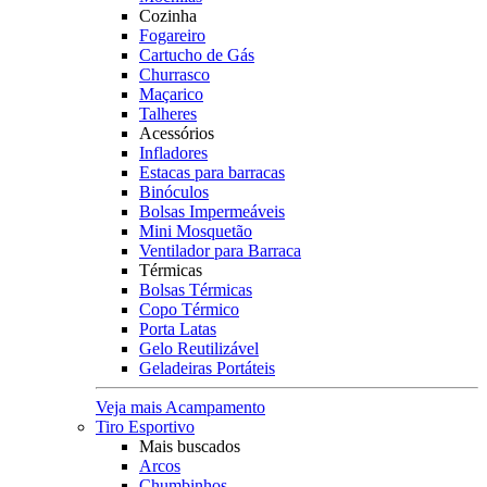
Cozinha
Fogareiro
Cartucho de Gás
Churrasco
Maçarico
Talheres
Acessórios
Infladores
Estacas para barracas
Binóculos
Bolsas Impermeáveis
Mini Mosquetão
Ventilador para Barraca
Térmicas
Bolsas Térmicas
Copo Térmico
Porta Latas
Gelo Reutilizável
Geladeiras Portáteis
Veja mais Acampamento
Tiro Esportivo
Mais buscados
Arcos
Chumbinhos