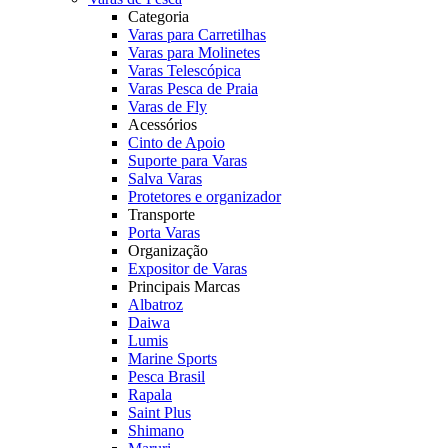
Categoria
Varas para Carretilhas
Varas para Molinetes
Varas Telescópica
Varas Pesca de Praia
Varas de Fly
Acessórios
Cinto de Apoio
Suporte para Varas
Salva Varas
Protetores e organizador
Transporte
Porta Varas
Organização
Expositor de Varas
Principais Marcas
Albatroz
Daiwa
Lumis
Marine Sports
Pesca Brasil
Rapala
Saint Plus
Shimano