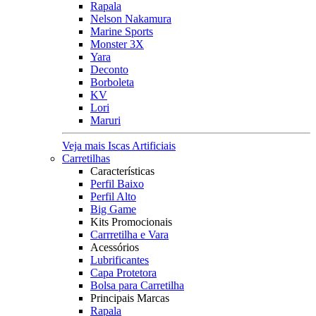
Rapala
Nelson Nakamura
Marine Sports
Monster 3X
Yara
Deconto
Borboleta
KV
Lori
Maruri
Veja mais Iscas Artificiais
Carretilhas
Características
Perfil Baixo
Perfil Alto
Big Game
Kits Promocionais
Carrretilha e Vara
Acessórios
Lubrificantes
Capa Protetora
Bolsa para Carretilha
Principais Marcas
Rapala