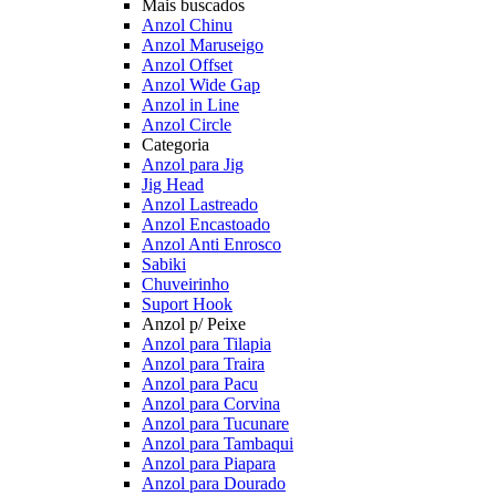
Mais buscados
Anzol Chinu
Anzol Maruseigo
Anzol Offset
Anzol Wide Gap
Anzol in Line
Anzol Circle
Categoria
Anzol para Jig
Jig Head
Anzol Lastreado
Anzol Encastoado
Anzol Anti Enrosco
Sabiki
Chuveirinho
Suport Hook
Anzol p/ Peixe
Anzol para Tilapia
Anzol para Traira
Anzol para Pacu
Anzol para Corvina
Anzol para Tucunare
Anzol para Tambaqui
Anzol para Piapara
Anzol para Dourado