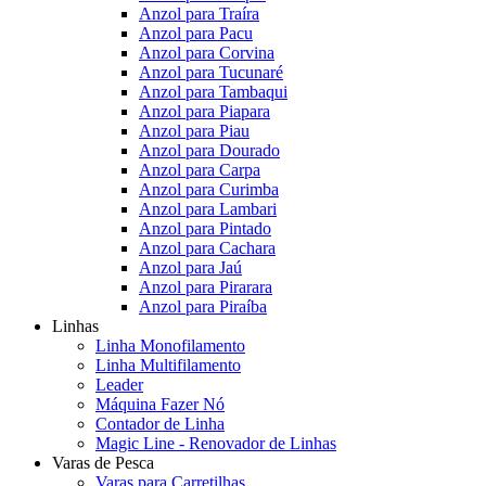
Anzol para Traíra
Anzol para Pacu
Anzol para Corvina
Anzol para Tucunaré
Anzol para Tambaqui
Anzol para Piapara
Anzol para Piau
Anzol para Dourado
Anzol para Carpa
Anzol para Curimba
Anzol para Lambari
Anzol para Pintado
Anzol para Cachara
Anzol para Jaú
Anzol para Pirarara
Anzol para Piraíba
Linhas
Linha Monofilamento
Linha Multifilamento
Leader
Máquina Fazer Nó
Contador de Linha
Magic Line - Renovador de Linhas
Varas de Pesca
Varas para Carretilhas