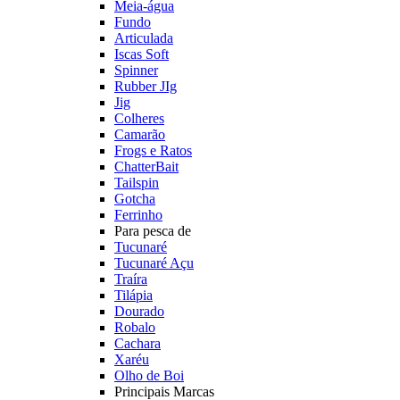
Meia-água
Fundo
Articulada
Iscas Soft
Spinner
Rubber JIg
Jig
Colheres
Camarão
Frogs e Ratos
ChatterBait
Tailspin
Gotcha
Ferrinho
Para pesca de
Tucunaré
Tucunaré Açu
Traíra
Tilápia
Dourado
Robalo
Cachara
Xaréu
Olho de Boi
Principais Marcas