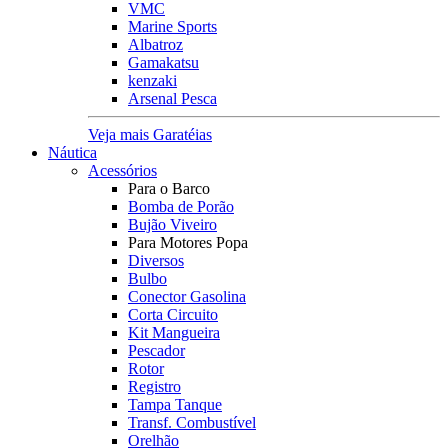
VMC
Marine Sports
Albatroz
Gamakatsu
kenzaki
Arsenal Pesca
Veja mais Garatéias
Náutica
Acessórios
Para o Barco
Bomba de Porão
Bujão Viveiro
Para Motores Popa
Diversos
Bulbo
Conector Gasolina
Corta Circuito
Kit Mangueira
Pescador
Rotor
Registro
Tampa Tanque
Transf. Combustível
Orelhão