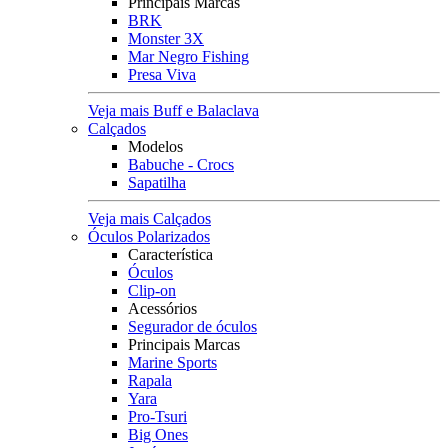
Principais Marcas
BRK
Monster 3X
Mar Negro Fishing
Presa Viva
Veja mais Buff e Balaclava
Calçados
Modelos
Babuche - Crocs
Sapatilha
Veja mais Calçados
Óculos Polarizados
Característica
Óculos
Clip-on
Acessórios
Segurador de óculos
Principais Marcas
Marine Sports
Rapala
Yara
Pro-Tsuri
Big Ones