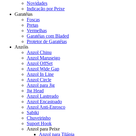
Novidades
Indicação por Peixe
Garatéias
Foscas
Pretas
Vermelhas
Garatéias com Bladed
Protetor de Garatéias
Anzóis
Anzol Chinu
Anzol Maruseigo
Anzol OffSet
Anzol Wide Gap
Anzol In Line
Anzol Circle
Anzol para Jig
Jig Head
Anzol Lastreado
Anzol Encastoado
Anzol Anti-Enrosco
Sabiki
Chuveirinho
Suport Hook
Anzol para Peixe
Anzol para Tilápia