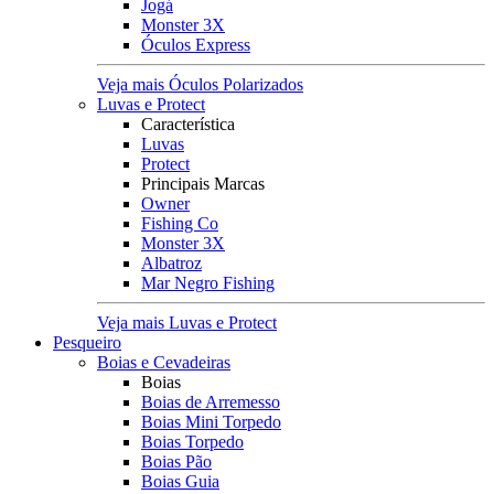
Jogá
Monster 3X
Óculos Express
Veja mais Óculos Polarizados
Luvas e Protect
Característica
Luvas
Protect
Principais Marcas
Owner
Fishing Co
Monster 3X
Albatroz
Mar Negro Fishing
Veja mais Luvas e Protect
Pesqueiro
Boias e Cevadeiras
Boias
Boias de Arremesso
Boias Mini Torpedo
Boias Torpedo
Boias Pão
Boias Guia