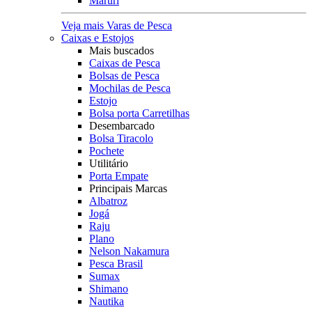
Maruri
Veja mais Varas de Pesca
Caixas e Estojos
Mais buscados
Caixas de Pesca
Bolsas de Pesca
Mochilas de Pesca
Estojo
Bolsa porta Carretilhas
Desembarcado
Bolsa Tiracolo
Pochete
Utilitário
Porta Empate
Principais Marcas
Albatroz
Jogá
Raju
Plano
Nelson Nakamura
Pesca Brasil
Sumax
Shimano
Nautika