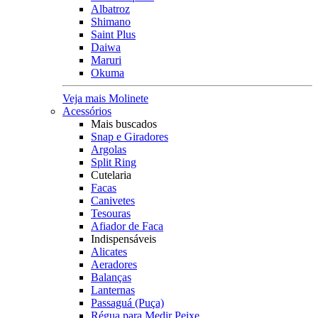
Albatroz
Shimano
Saint Plus
Daiwa
Maruri
Okuma
Veja mais Molinete
Acessórios
Mais buscados
Snap e Giradores
Argolas
Split Ring
Cutelaria
Facas
Canivetes
Tesouras
Afiador de Faca
Indispensáveis
Alicates
Aeradores
Balanças
Lanternas
Passaguá (Puça)
Régua para Medir Peixe