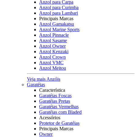
Anzol para Carpa
Anzol para Curimba
Anzol para Lambari
Principais Marcas
Anzol Gamakatsu
Anzol Marine Sports
Anzol Pinnacle
Anzol Sasame
Anzol Owner
Anzol Kenzaki
Anzol Crown
Anzol VMC
Anzol Meitou
Veja mais Anzóis
Garatéias
Característica
Garatéias Foscas
Garatéias Pretas
Garatéias Vermelhas
Garatéias com Bladed
Acessórios
Protetor de Garatéias
Principais Marcas
Owner