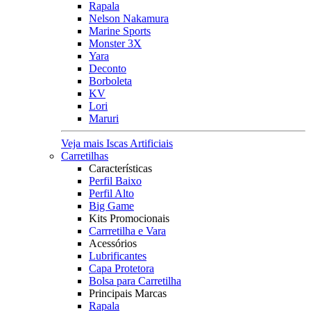
Rapala
Nelson Nakamura
Marine Sports
Monster 3X
Yara
Deconto
Borboleta
KV
Lori
Maruri
Veja mais Iscas Artificiais
Carretilhas
Características
Perfil Baixo
Perfil Alto
Big Game
Kits Promocionais
Carrretilha e Vara
Acessórios
Lubrificantes
Capa Protetora
Bolsa para Carretilha
Principais Marcas
Rapala