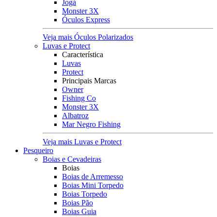
Jogá
Monster 3X
Óculos Express
Veja mais Óculos Polarizados
Luvas e Protect
Característica
Luvas
Protect
Principais Marcas
Owner
Fishing Co
Monster 3X
Albatroz
Mar Negro Fishing
Veja mais Luvas e Protect
Pesqueiro
Boias e Cevadeiras
Boias
Boias de Arremesso
Boias Mini Torpedo
Boias Torpedo
Boias Pão
Boias Guia