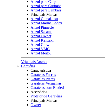
Anzol para Carpa
Anzol para Curimba
Anzol para Lambari
Principais Marcas
Anzol Gamakatsu
Anzol Marine Sports
Anzol Pinnacle
Anzol Sasame
Anzol Owner
Anzol Kenzaki
Anzol Crown
Anzol VMC
Anzol Meitou
Veja mais Anzóis
Garatéias
Característica
Garatéias Foscas
Garatéias Pretas
Garatéias Vermelhas
Garatéias com Bladed
Acessórios
Protetor de Garatéias
Principais Marcas
Owner