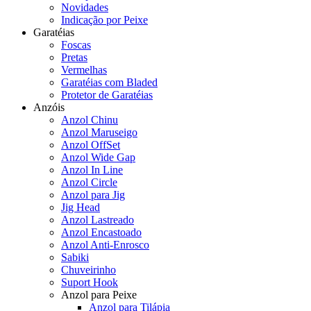
Novidades
Indicação por Peixe
Garatéias
Foscas
Pretas
Vermelhas
Garatéias com Bladed
Protetor de Garatéias
Anzóis
Anzol Chinu
Anzol Maruseigo
Anzol OffSet
Anzol Wide Gap
Anzol In Line
Anzol Circle
Anzol para Jig
Jig Head
Anzol Lastreado
Anzol Encastoado
Anzol Anti-Enrosco
Sabiki
Chuveirinho
Suport Hook
Anzol para Peixe
Anzol para Tilápia