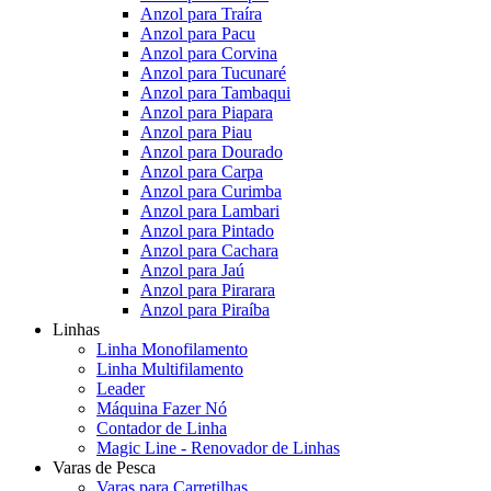
Anzol para Traíra
Anzol para Pacu
Anzol para Corvina
Anzol para Tucunaré
Anzol para Tambaqui
Anzol para Piapara
Anzol para Piau
Anzol para Dourado
Anzol para Carpa
Anzol para Curimba
Anzol para Lambari
Anzol para Pintado
Anzol para Cachara
Anzol para Jaú
Anzol para Pirarara
Anzol para Piraíba
Linhas
Linha Monofilamento
Linha Multifilamento
Leader
Máquina Fazer Nó
Contador de Linha
Magic Line - Renovador de Linhas
Varas de Pesca
Varas para Carretilhas