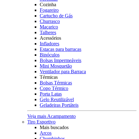
Cozinha
Fogareiro
Cartucho de Gás
Churrasco
Maçarico
Talheres
Acessórios
Infladores
Estacas para barracas
Binóculos
Bolsas Impermeáveis
Mini Mosquetão
Ventilador para Barraca
Térmicas
Bolsas Térmicas
Copo Térmico
Porta Latas
Gelo Reutilizável
Geladeiras Portáteis
Veja mais Acampamento
Tiro Esportivo
Mais buscados
Arcos
Chumbinhos