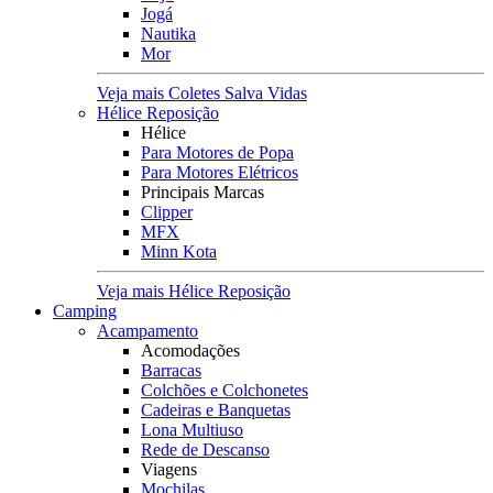
Jogá
Nautika
Mor
Veja mais Coletes Salva Vidas
Hélice Reposição
Hélice
Para Motores de Popa
Para Motores Elétricos
Principais Marcas
Clipper
MFX
Minn Kota
Veja mais Hélice Reposição
Camping
Acampamento
Acomodações
Barracas
Colchões e Colchonetes
Cadeiras e Banquetas
Lona Multiuso
Rede de Descanso
Viagens
Mochilas