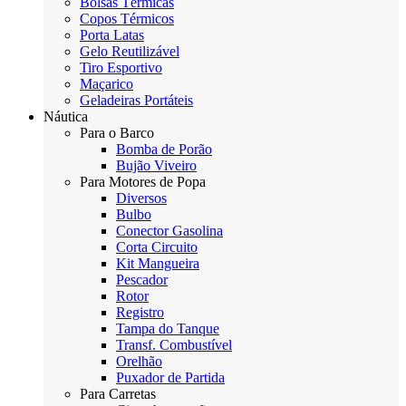
Bolsas Térmicas
Copos Térmicos
Porta Latas
Gelo Reutilizável
Tiro Esportivo
Maçarico
Geladeiras Portáteis
Náutica
Para o Barco
Bomba de Porão
Bujão Viveiro
Para Motores de Popa
Diversos
Bulbo
Conector Gasolina
Corta Circuito
Kit Mangueira
Pescador
Rotor
Registro
Tampa do Tanque
Transf. Combustível
Orelhão
Puxador de Partida
Para Carretas