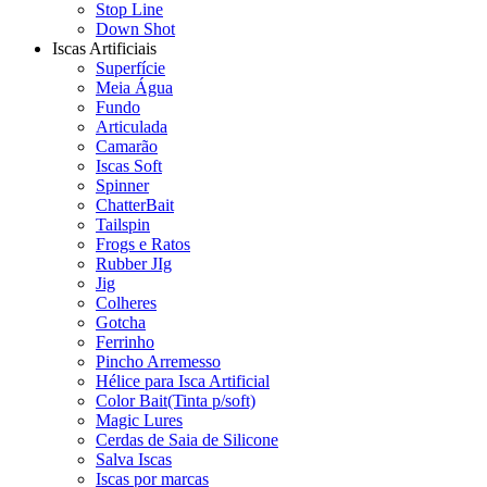
Stop Line
Down Shot
Iscas Artificiais
Superfície
Meia Água
Fundo
Articulada
Camarão
Iscas Soft
Spinner
ChatterBait
Tailspin
Frogs e Ratos
Rubber JIg
Jig
Colheres
Gotcha
Ferrinho
Pincho Arremesso
Hélice para Isca Artificial
Color Bait(Tinta p/soft)
Magic Lures
Cerdas de Saia de Silicone
Salva Iscas
Iscas por marcas