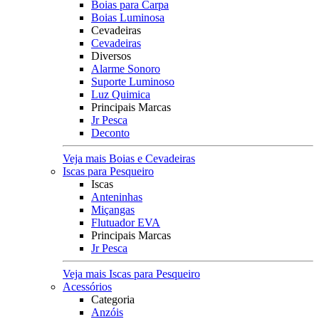
Boias para Carpa
Boias Luminosa
Cevadeiras
Cevadeiras
Diversos
Alarme Sonoro
Suporte Luminoso
Luz Quimica
Principais Marcas
Jr Pesca
Deconto
Veja mais Boias e Cevadeiras
Iscas para Pesqueiro
Iscas
Anteninhas
Miçangas
Flutuador EVA
Principais Marcas
Jr Pesca
Veja mais Iscas para Pesqueiro
Acessórios
Categoria
Anzóis