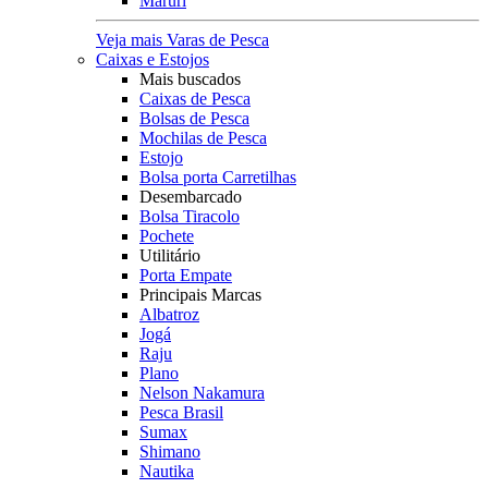
Maruri
Veja mais Varas de Pesca
Caixas e Estojos
Mais buscados
Caixas de Pesca
Bolsas de Pesca
Mochilas de Pesca
Estojo
Bolsa porta Carretilhas
Desembarcado
Bolsa Tiracolo
Pochete
Utilitário
Porta Empate
Principais Marcas
Albatroz
Jogá
Raju
Plano
Nelson Nakamura
Pesca Brasil
Sumax
Shimano
Nautika