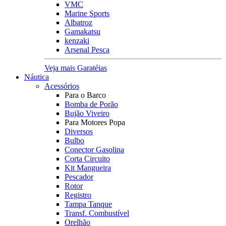
VMC
Marine Sports
Albatroz
Gamakatsu
kenzaki
Arsenal Pesca
Veja mais Garatéias
Náutica
Acessórios
Para o Barco
Bomba de Porão
Bujão Viveiro
Para Motores Popa
Diversos
Bulbo
Conector Gasolina
Corta Circuito
Kit Mangueira
Pescador
Rotor
Registro
Tampa Tanque
Transf. Combustível
Orelhão