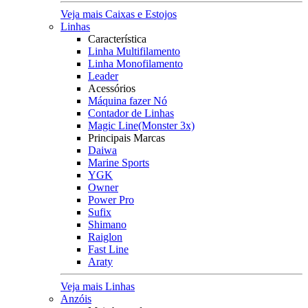
Veja mais Caixas e Estojos
Linhas
Característica
Linha Multifilamento
Linha Monofilamento
Leader
Acessórios
Máquina fazer Nó
Contador de Linhas
Magic Line(Monster 3x)
Principais Marcas
Daiwa
Marine Sports
YGK
Owner
Power Pro
Sufix
Shimano
Raiglon
Fast Line
Araty
Veja mais Linhas
Anzóis