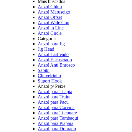
Mais buscados
Anzol Chinu
Anzol Maruseigo
Anzol Offset
Anzol Wide Gap
Anzol in Line
Anzol Circle
Categoria
Anzol para Jig
Jig Head
Anzol Lastreado
Anzol Encastoado
Anzol Anti Enrosco
Sabiki
Chuveirinho
Suport Hook
Anzol p/ Peixe
Anzol para Tilapia
Anzol para Traira
Anzol para Pacu
Anzol para Corvina
Anzol para Tucunare
Anzol para Tambaqui
Anzol para Piapara
Anzol para Dourado