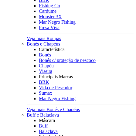
BRK
Fishing Co
Cardume
Monster 3X
Mar Negro Fishing
Presa Viva
Veja mais Roupas
Bonés e Chapéus
Característica
Bonés
Bonés c/ proteção de pescoço
Chapéu
Viseira
Principais Marcas
BRK
Vida de Pescador
Sumax
Mar Negro Fishing
Veja mais Bonés e Chapéus
Buff e Balaclava
Máscara
Buff
Balaclava