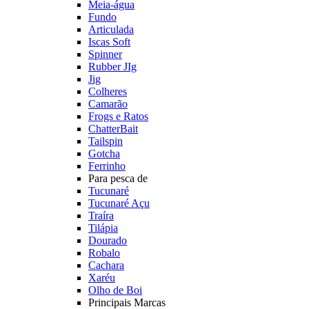
Meia-água
Fundo
Articulada
Iscas Soft
Spinner
Rubber JIg
Jig
Colheres
Camarão
Frogs e Ratos
ChatterBait
Tailspin
Gotcha
Ferrinho
Para pesca de
Tucunaré
Tucunaré Açu
Traíra
Tilápia
Dourado
Robalo
Cachara
Xaréu
Olho de Boi
Principais Marcas