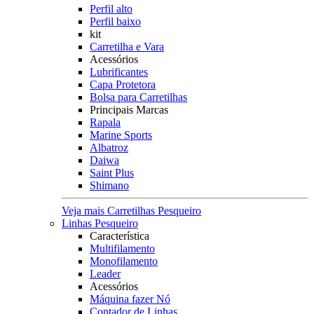
Perfil alto
Perfil baixo
kit
Carretilha e Vara
Acessórios
Lubrificantes
Capa Protetora
Bolsa para Carretilhas
Principais Marcas
Rapala
Marine Sports
Albatroz
Daiwa
Saint Plus
Shimano
Veja mais Carretilhas Pesqueiro
Linhas Pesqueiro
Característica
Multifilamento
Monofilamento
Leader
Acessórios
Máquina fazer Nó
Contador de Linhas