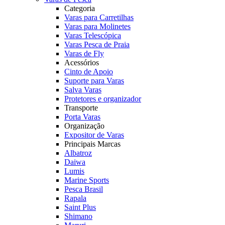
Categoria
Varas para Carretilhas
Varas para Molinetes
Varas Telescópica
Varas Pesca de Praia
Varas de Fly
Acessórios
Cinto de Apoio
Suporte para Varas
Salva Varas
Protetores e organizador
Transporte
Porta Varas
Organização
Expositor de Varas
Principais Marcas
Albatroz
Daiwa
Lumis
Marine Sports
Pesca Brasil
Rapala
Saint Plus
Shimano