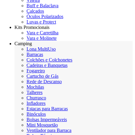
Viseira
Buff e Balaclava
Calçados
Óculos Polarizados
Luvas e Protect
Kits Promocionais
Vara e Carretilha
Vara e Molinete
Camping
Lona MultiUso
Barracas
Colchões e Colchonetes
Cadeiras e Banquetas
Fogareiro
Cartucho de Gás
Rede de Descanso
Mochilas
Talheres
Churrasco
Infladores
Estacas para Barracas
Binóculos
Bolsas Impermeáveis
Mini Mosquetão
Ventilador para Barraca