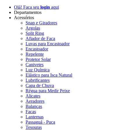
Olá! Faça seu
login
aqui
Departamentos
Acessórios
Snap e Giradores
Argolas
Split Ring
Afiador de Faca
Luvas para Encastoador
Encastoador
Repelente
Protetor Solar
Canivetes
Luz Química
Elástico para Isca Natural
Lubrificantes
Capa de Chuva
Régua para Medir Peixe
Alicates
Aeradores
Balanças
Facas
Lanternas
Passaguá - Puça
Tesouras