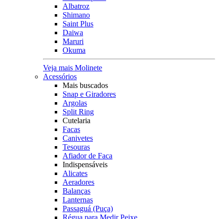
Albatroz
Shimano
Saint Plus
Daiwa
Maruri
Okuma
Veja mais Molinete
Acessórios
Mais buscados
Snap e Giradores
Argolas
Split Ring
Cutelaria
Facas
Canivetes
Tesouras
Afiador de Faca
Indispensáveis
Alicates
Aeradores
Balanças
Lanternas
Passaguá (Puça)
Régua para Medir Peixe