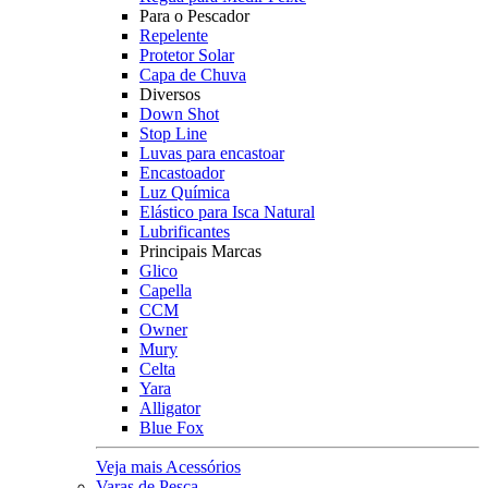
Para o Pescador
Repelente
Protetor Solar
Capa de Chuva
Diversos
Down Shot
Stop Line
Luvas para encastoar
Encastoador
Luz Química
Elástico para Isca Natural
Lubrificantes
Principais Marcas
Glico
Capella
CCM
Owner
Mury
Celta
Yara
Alligator
Blue Fox
Veja mais Acessórios
Varas de Pesca