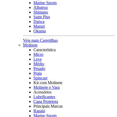
Marine Sports
Albatroz
Shimano
Saint Plus
Daiwa
Maruri
Okuma
Veja mais Carretilhas
Molinete
Característica
Micro
Leve
Médio
Pesado
Praia
Spincast
Kit com Molinete
Molinete e Vara
Acessórios
Lubrificantes
Capa Protetora
Principais Marcas
Rapala
Marine Sports