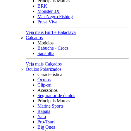
Principais Marcas
BRK
Monster 3X
Mar Negro Fishing
Presa Viva
Veja mais Buff e Balaclava
Calçados
Modelos
Babuche - Crocs
Sapatilha
Veja mais Calçados
Óculos Polarizados
Característica
Óculos
Clip-on
Acessórios
Segurador de óculos
Principais Marcas
Marine Sports
Rapala
Yara
Pro-Tsuri
Big Ones