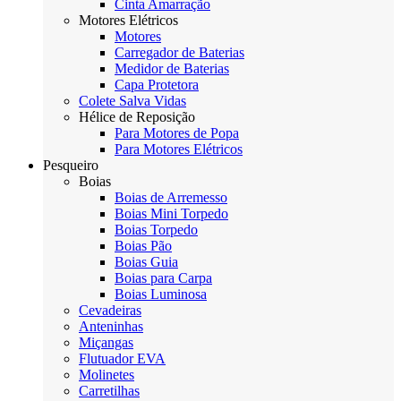
Cinta Amarração
Motores Elétricos
Motores
Carregador de Baterias
Medidor de Baterias
Capa Protetora
Colete Salva Vidas
Hélice de Reposição
Para Motores de Popa
Para Motores Elétricos
Pesqueiro
Boias
Boias de Arremesso
Boias Mini Torpedo
Boias Torpedo
Boias Pão
Boias Guia
Boias para Carpa
Boias Luminosa
Cevadeiras
Anteninhas
Miçangas
Flutuador EVA
Molinetes
Carretilhas