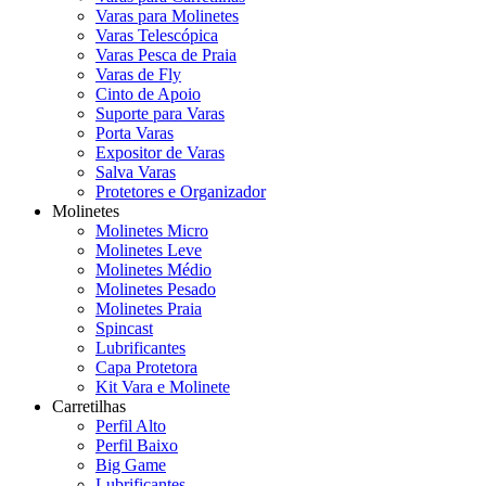
Varas para Molinetes
Varas Telescópica
Varas Pesca de Praia
Varas de Fly
Cinto de Apoio
Suporte para Varas
Porta Varas
Expositor de Varas
Salva Varas
Protetores e Organizador
Molinetes
Molinetes Micro
Molinetes Leve
Molinetes Médio
Molinetes Pesado
Molinetes Praia
Spincast
Lubrificantes
Capa Protetora
Kit Vara e Molinete
Carretilhas
Perfil Alto
Perfil Baixo
Big Game
Lubrificantes