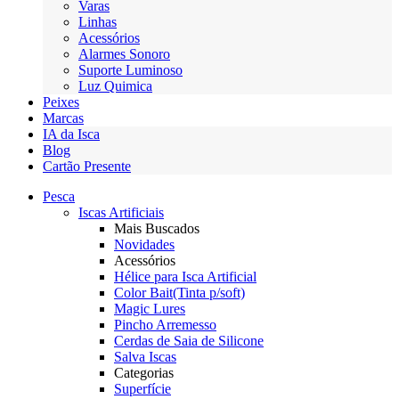
Varas
Linhas
Acessórios
Alarmes Sonoro
Suporte Luminoso
Luz Quimica
Peixes
Marcas
IA da Isca
Blog
Cartão Presente
Pesca
Iscas Artificiais
Mais Buscados
Novidades
Acessórios
Hélice para Isca Artificial
Color Bait(Tinta p/soft)
Magic Lures
Pincho Arremesso
Cerdas de Saia de Silicone
Salva Iscas
Categorias
Superfície