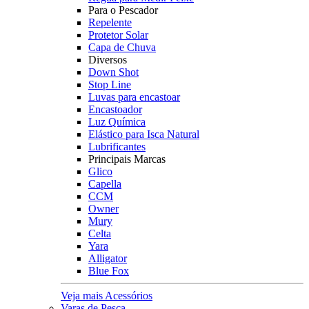
Para o Pescador
Repelente
Protetor Solar
Capa de Chuva
Diversos
Down Shot
Stop Line
Luvas para encastoar
Encastoador
Luz Química
Elástico para Isca Natural
Lubrificantes
Principais Marcas
Glico
Capella
CCM
Owner
Mury
Celta
Yara
Alligator
Blue Fox
Veja mais Acessórios
Varas de Pesca