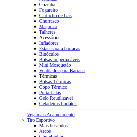
Cozinha
Fogareiro
Cartucho de Gás
Churrasco
Maçarico
Talheres
Acessórios
Infladores
Estacas para barracas
Binóculos
Bolsas Impermeáveis
Mini Mosquetão
Ventilador para Barraca
Térmicas
Bolsas Térmicas
Copo Térmico
Porta Latas
Gelo Reutilizável
Geladeiras Portáteis
Veja mais Acampamento
Tiro Esportivo
Mais buscados
Arcos
Chumbinhos