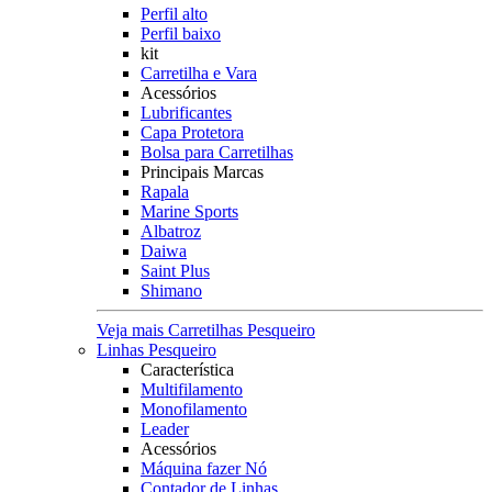
Perfil alto
Perfil baixo
kit
Carretilha e Vara
Acessórios
Lubrificantes
Capa Protetora
Bolsa para Carretilhas
Principais Marcas
Rapala
Marine Sports
Albatroz
Daiwa
Saint Plus
Shimano
Veja mais Carretilhas Pesqueiro
Linhas Pesqueiro
Característica
Multifilamento
Monofilamento
Leader
Acessórios
Máquina fazer Nó
Contador de Linhas