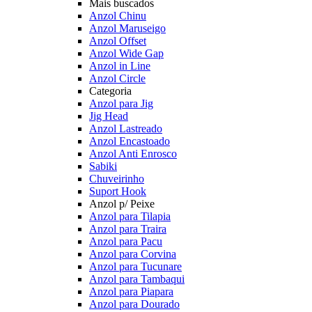
Mais buscados
Anzol Chinu
Anzol Maruseigo
Anzol Offset
Anzol Wide Gap
Anzol in Line
Anzol Circle
Categoria
Anzol para Jig
Jig Head
Anzol Lastreado
Anzol Encastoado
Anzol Anti Enrosco
Sabiki
Chuveirinho
Suport Hook
Anzol p/ Peixe
Anzol para Tilapia
Anzol para Traira
Anzol para Pacu
Anzol para Corvina
Anzol para Tucunare
Anzol para Tambaqui
Anzol para Piapara
Anzol para Dourado