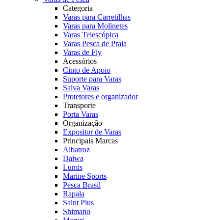
Categoria
Varas para Carretilhas
Varas para Molinetes
Varas Telescópica
Varas Pesca de Praia
Varas de Fly
Acessórios
Cinto de Apoio
Suporte para Varas
Salva Varas
Protetores e organizador
Transporte
Porta Varas
Organização
Expositor de Varas
Principais Marcas
Albatroz
Daiwa
Lumis
Marine Sports
Pesca Brasil
Rapala
Saint Plus
Shimano