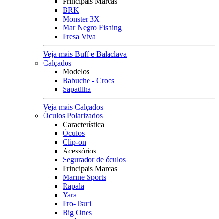
Principais Marcas
BRK
Monster 3X
Mar Negro Fishing
Presa Viva
Veja mais Buff e Balaclava
Calçados
Modelos
Babuche - Crocs
Sapatilha
Veja mais Calçados
Óculos Polarizados
Característica
Óculos
Clip-on
Acessórios
Segurador de óculos
Principais Marcas
Marine Sports
Rapala
Yara
Pro-Tsuri
Big Ones