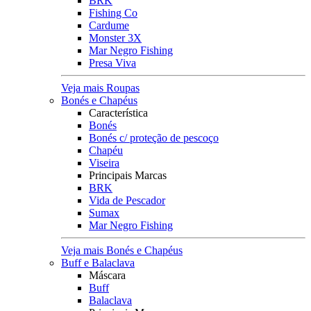
BRK
Fishing Co
Cardume
Monster 3X
Mar Negro Fishing
Presa Viva
Veja mais Roupas
Bonés e Chapéus
Característica
Bonés
Bonés c/ proteção de pescoço
Chapéu
Viseira
Principais Marcas
BRK
Vida de Pescador
Sumax
Mar Negro Fishing
Veja mais Bonés e Chapéus
Buff e Balaclava
Máscara
Buff
Balaclava