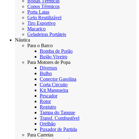
Bolsas Térmicas
Copos Térmicos
Porta Latas
Gelo Reutilizável
Tiro Esportivo
Maçarico
Geladeiras Portáteis
Náutica
Para o Barco
Bomba de Porão
Bujão Viveiro
Para Motores de Popa
Diversos
Bulbo
Conector Gasolina
Corta Circuito
Kit Mangueira
Pescador
Rotor
Registro
Tampa do Tanque
Transf. Combustível
Orelhão
Puxador de Partida
Para Carretas