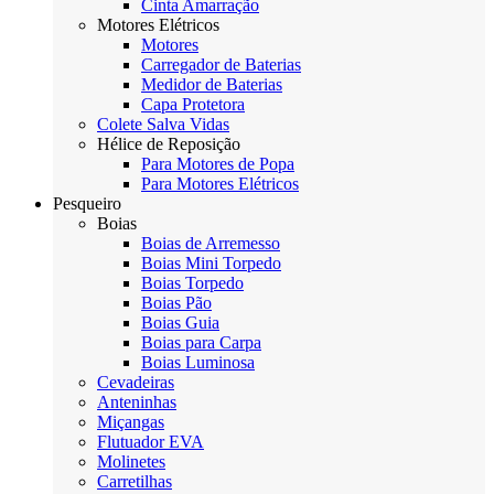
Cinta Amarração
Motores Elétricos
Motores
Carregador de Baterias
Medidor de Baterias
Capa Protetora
Colete Salva Vidas
Hélice de Reposição
Para Motores de Popa
Para Motores Elétricos
Pesqueiro
Boias
Boias de Arremesso
Boias Mini Torpedo
Boias Torpedo
Boias Pão
Boias Guia
Boias para Carpa
Boias Luminosa
Cevadeiras
Anteninhas
Miçangas
Flutuador EVA
Molinetes
Carretilhas