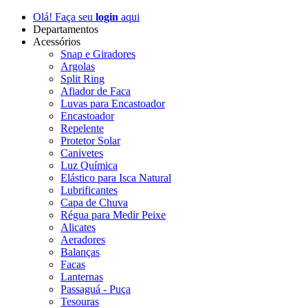
Olá! Faça seu
login
aqui
Departamentos
Acessórios
Snap e Giradores
Argolas
Split Ring
Afiador de Faca
Luvas para Encastoador
Encastoador
Repelente
Protetor Solar
Canivetes
Luz Química
Elástico para Isca Natural
Lubrificantes
Capa de Chuva
Régua para Medir Peixe
Alicates
Aeradores
Balanças
Facas
Lanternas
Passaguá - Puça
Tesouras