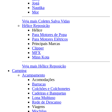
Jogá
Nautika
Mor
Veja mais Coletes Salva Vidas
Hélice Reposição
Hélice
Para Motores de Popa
Para Motores Elétricos
Principais Marcas
Clipper
MFX
Minn Kota
Veja mais Hélice Reposição
Camping
Acampamento
Acomodações
Barracas
Colchões e Colchonetes
Cadeiras e Banquetas
Lona Multiuso
Rede de Descanso
Viagens
Mochilas