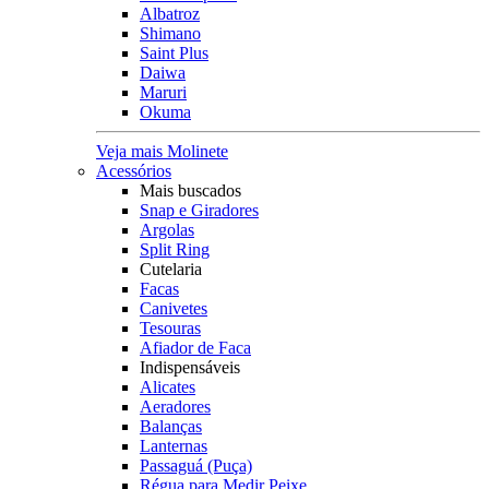
Albatroz
Shimano
Saint Plus
Daiwa
Maruri
Okuma
Veja mais Molinete
Acessórios
Mais buscados
Snap e Giradores
Argolas
Split Ring
Cutelaria
Facas
Canivetes
Tesouras
Afiador de Faca
Indispensáveis
Alicates
Aeradores
Balanças
Lanternas
Passaguá (Puça)
Régua para Medir Peixe