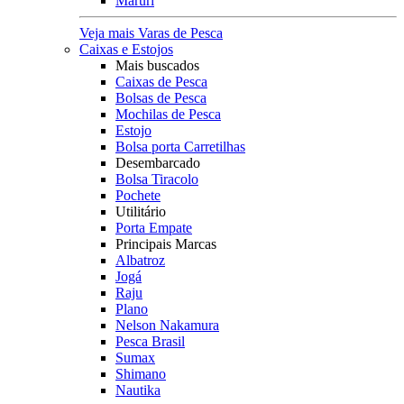
Maruri
Veja mais Varas de Pesca
Caixas e Estojos
Mais buscados
Caixas de Pesca
Bolsas de Pesca
Mochilas de Pesca
Estojo
Bolsa porta Carretilhas
Desembarcado
Bolsa Tiracolo
Pochete
Utilitário
Porta Empate
Principais Marcas
Albatroz
Jogá
Raju
Plano
Nelson Nakamura
Pesca Brasil
Sumax
Shimano
Nautika