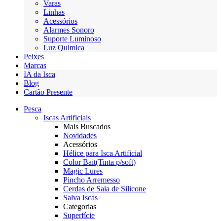
Varas
Linhas
Acessórios
Alarmes Sonoro
Suporte Luminoso
Luz Quimica
Peixes
Marcas
IA da Isca
Blog
Cartão Presente
Pesca
Iscas Artificiais
Mais Buscados
Novidades
Acessórios
Hélice para Isca Artificial
Color Bait(Tinta p/soft)
Magic Lures
Pincho Arremesso
Cerdas de Saia de Silicone
Salva Iscas
Categorias
Superfície