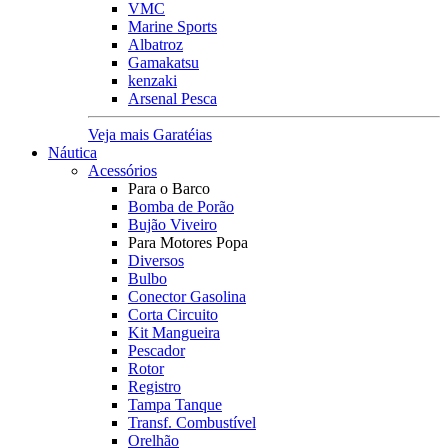
VMC
Marine Sports
Albatroz
Gamakatsu
kenzaki
Arsenal Pesca
Veja mais Garatéias
Náutica
Acessórios
Para o Barco
Bomba de Porão
Bujão Viveiro
Para Motores Popa
Diversos
Bulbo
Conector Gasolina
Corta Circuito
Kit Mangueira
Pescador
Rotor
Registro
Tampa Tanque
Transf. Combustível
Orelhão