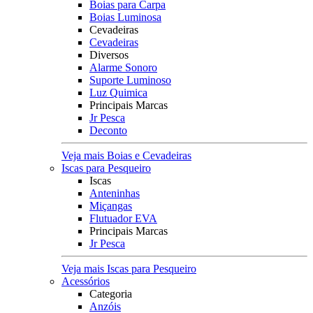
Boias para Carpa
Boias Luminosa
Cevadeiras
Cevadeiras
Diversos
Alarme Sonoro
Suporte Luminoso
Luz Quimica
Principais Marcas
Jr Pesca
Deconto
Veja mais Boias e Cevadeiras
Iscas para Pesqueiro
Iscas
Anteninhas
Miçangas
Flutuador EVA
Principais Marcas
Jr Pesca
Veja mais Iscas para Pesqueiro
Acessórios
Categoria
Anzóis