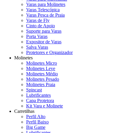
Varas para Molinetes
Varas Telescópica
Varas Pesca de Praia
Varas de Fly
Cinto de Apoio
Suporte para Varas
Porta Varas
Expositor de Varas
Salva Varas
Protetores e Organizador
Molinetes
Molinetes Micro
Molinetes Leve
Molinetes Médio
Molinetes Pesado
Molinetes Praia
Spincast
Lubrificantes
Capa Protetora
Kit Vara e Molinete
Carretilhas
Perfil Alto
Perfil Baixo
Big Game
Lubrificantes