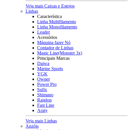
Veja mais Caixas e Estojos
Linhas
Característica
Linha Multifilamento
Linha Monofilamento
Leader
Acessórios
Máquina fazer Nó
Contador de Linhas
Magic Line(Monster 3x)
Principais Marcas
Daiwa
Marine Sports
YGK
Owner
Power Pro
Sufix
Shimano
Raiglon
Fast Line
Araty
Veja mais Linhas
Anzóis