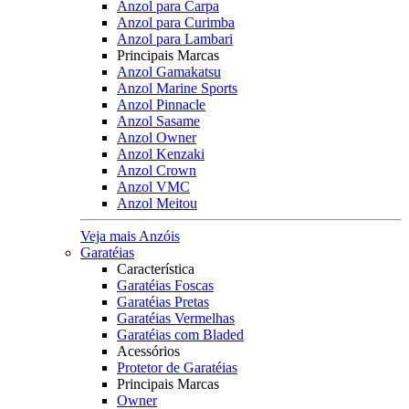
Anzol para Carpa
Anzol para Curimba
Anzol para Lambari
Principais Marcas
Anzol Gamakatsu
Anzol Marine Sports
Anzol Pinnacle
Anzol Sasame
Anzol Owner
Anzol Kenzaki
Anzol Crown
Anzol VMC
Anzol Meitou
Veja mais Anzóis
Garatéias
Característica
Garatéias Foscas
Garatéias Pretas
Garatéias Vermelhas
Garatéias com Bladed
Acessórios
Protetor de Garatéias
Principais Marcas
Owner