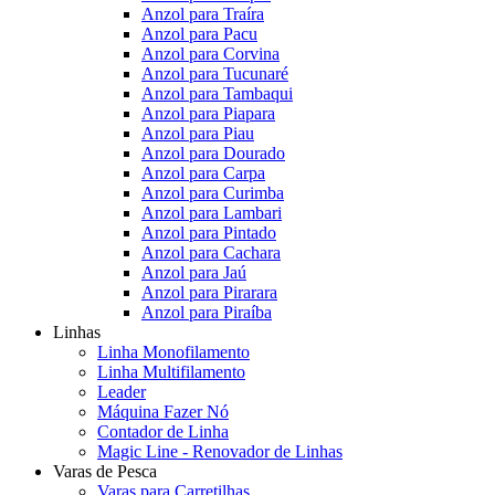
Anzol para Traíra
Anzol para Pacu
Anzol para Corvina
Anzol para Tucunaré
Anzol para Tambaqui
Anzol para Piapara
Anzol para Piau
Anzol para Dourado
Anzol para Carpa
Anzol para Curimba
Anzol para Lambari
Anzol para Pintado
Anzol para Cachara
Anzol para Jaú
Anzol para Pirarara
Anzol para Piraíba
Linhas
Linha Monofilamento
Linha Multifilamento
Leader
Máquina Fazer Nó
Contador de Linha
Magic Line - Renovador de Linhas
Varas de Pesca
Varas para Carretilhas