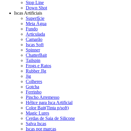
Stop Line
Down Shot
Iscas Artificiais
Superfície
Meia Água
Fundo
Articulada
Camarão
Iscas Soft
Spinner
ChatterBait
Tailspin
Frogs e Ratos
Rubber JIg
Jig
Colheres
Gotcha
Ferrinho
Pincho Arremesso
Hélice para Isca Artificial
Color Bait(Tinta p/soft)
Magic Lures
Cerdas de Saia de Silicone
Salva Iscas
Iscas por marcas