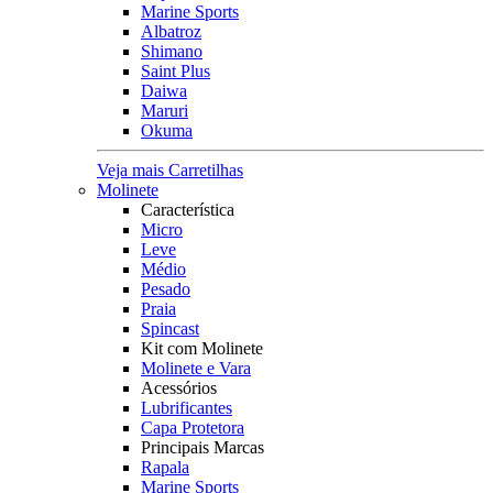
Marine Sports
Albatroz
Shimano
Saint Plus
Daiwa
Maruri
Okuma
Veja mais Carretilhas
Molinete
Característica
Micro
Leve
Médio
Pesado
Praia
Spincast
Kit com Molinete
Molinete e Vara
Acessórios
Lubrificantes
Capa Protetora
Principais Marcas
Rapala
Marine Sports