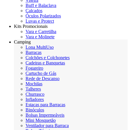
Viseira
Buff e Balaclava
Calçados
Óculos Polarizados
Luvas e Protect
Kits Promocionais
Vara e Carretilha
Vara e Molinete
Camping
Lona MultiUso
Barracas
Colchões e Colchonetes
Cadeiras e Banquetas
Fogareiro
Cartucho de Gás
Rede de Descanso
Mochilas
Talheres
Churrasco
Infladores
Estacas para Barracas
Binóculos
Bolsas Impermeáveis
Mini Mosquetão
Ventilador para Barraca