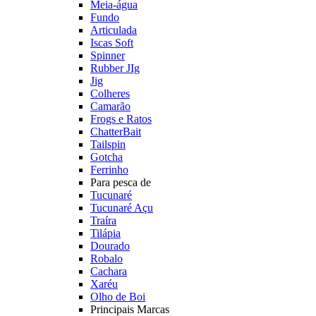
Meia-água
Fundo
Articulada
Iscas Soft
Spinner
Rubber JIg
Jig
Colheres
Camarão
Frogs e Ratos
ChatterBait
Tailspin
Gotcha
Ferrinho
Para pesca de
Tucunaré
Tucunaré Açu
Traíra
Tilápia
Dourado
Robalo
Cachara
Xaréu
Olho de Boi
Principais Marcas