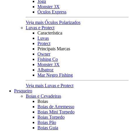
Jogá
Monster 3X
Óculos Express
Veja mais Óculos Polarizados
Luvas e Protect
Característica
Luvas
Protect
Principais Marcas
Owner
Fishing Co
Monster 3X
Albatroz
Mar Negro Fishing
Veja mais Luvas e Protect
Pesqueiro
Boias e Cevadeiras
Boias
Boias de Arremesso
Boias Mini Torpedo
Boias Torpedo
Boias Pão
Boias Guia