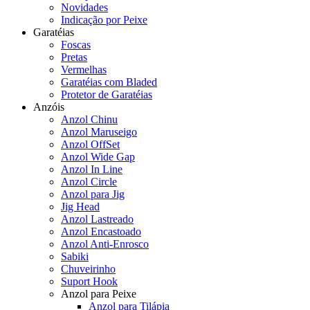
Novidades
Indicação por Peixe
Garatéias
Foscas
Pretas
Vermelhas
Garatéias com Bladed
Protetor de Garatéias
Anzóis
Anzol Chinu
Anzol Maruseigo
Anzol OffSet
Anzol Wide Gap
Anzol In Line
Anzol Circle
Anzol para Jig
Jig Head
Anzol Lastreado
Anzol Encastoado
Anzol Anti-Enrosco
Sabiki
Chuveirinho
Suport Hook
Anzol para Peixe
Anzol para Tilápia