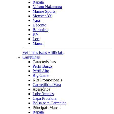
Rapala
Nelson Nakamura
Marine Sports
Monster 3X
Yara
Deconto
Borboleta
KV
Lori
Maruri
Veja mais Iscas Artificiais
Carretilhas
Características
Perfil Baixo
Perfil Alto
Big Game
Kits Promocionais
Carrretilha e Vara
Acessórios
Lubrificantes
Capa Protetora
Bolsa para Carretilha
Principais Marcas
Rapala