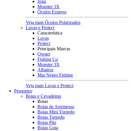
Jogá
Monster 3X
Óculos Express
Veja mais Óculos Polarizados
Luvas e Protect
Característica
Luvas
Protect
Principais Marcas
Owner
Fishing Co
Monster 3X
Albatroz
Mar Negro Fishing
Veja mais Luvas e Protect
Pesqueiro
Boias e Cevadeiras
Boias
Boias de Arremesso
Boias Mini Torpedo
Boias Torpedo
Boias Pão
Boias Guia