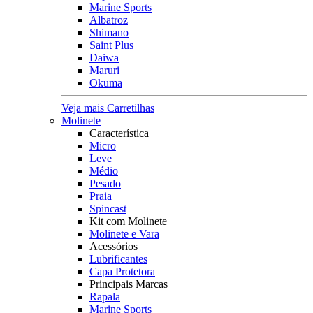
Marine Sports
Albatroz
Shimano
Saint Plus
Daiwa
Maruri
Okuma
Veja mais Carretilhas
Molinete
Característica
Micro
Leve
Médio
Pesado
Praia
Spincast
Kit com Molinete
Molinete e Vara
Acessórios
Lubrificantes
Capa Protetora
Principais Marcas
Rapala
Marine Sports