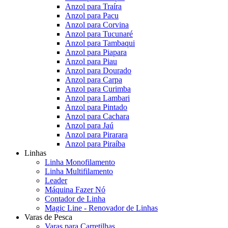
Anzol para Traíra
Anzol para Pacu
Anzol para Corvina
Anzol para Tucunaré
Anzol para Tambaqui
Anzol para Piapara
Anzol para Piau
Anzol para Dourado
Anzol para Carpa
Anzol para Curimba
Anzol para Lambari
Anzol para Pintado
Anzol para Cachara
Anzol para Jaú
Anzol para Pirarara
Anzol para Piraíba
Linhas
Linha Monofilamento
Linha Multifilamento
Leader
Máquina Fazer Nó
Contador de Linha
Magic Line - Renovador de Linhas
Varas de Pesca
Varas para Carretilhas