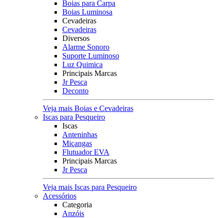
Boias para Carpa
Boias Luminosa
Cevadeiras
Cevadeiras
Diversos
Alarme Sonoro
Suporte Luminoso
Luz Quimica
Principais Marcas
Jr Pesca
Deconto
Veja mais Boias e Cevadeiras
Iscas para Pesqueiro
Iscas
Anteninhas
Miçangas
Flutuador EVA
Principais Marcas
Jr Pesca
Veja mais Iscas para Pesqueiro
Acessórios
Categoria
Anzóis