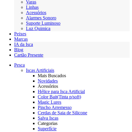
Varas
Linhas
Acessórios
Alarmes Sonoro
Suporte Luminoso
Luz Quimica
Peixes
Marcas
IA da Isca
Blog
Cartão Presente
Pesca
Iscas Artificiais
Mais Buscados
Novidades
Acessórios
Hélice para Isca Artificial
Color Bait(Tinta p/soft)
Magic Lures
Pincho Arremesso
Cerdas de Saia de Silicone
Salva Iscas
Categorias
Superfície