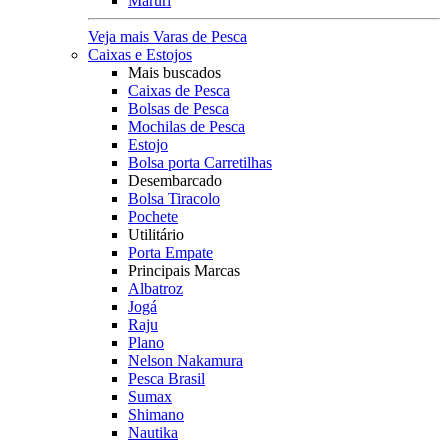
Maruri
Veja mais Varas de Pesca
Caixas e Estojos
Mais buscados
Caixas de Pesca
Bolsas de Pesca
Mochilas de Pesca
Estojo
Bolsa porta Carretilhas
Desembarcado
Bolsa Tiracolo
Pochete
Utilitário
Porta Empate
Principais Marcas
Albatroz
Jogá
Raju
Plano
Nelson Nakamura
Pesca Brasil
Sumax
Shimano
Nautika