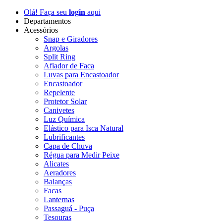
Olá! Faça seu
login
aqui
Departamentos
Acessórios
Snap e Giradores
Argolas
Split Ring
Afiador de Faca
Luvas para Encastoador
Encastoador
Repelente
Protetor Solar
Canivetes
Luz Química
Elástico para Isca Natural
Lubrificantes
Capa de Chuva
Régua para Medir Peixe
Alicates
Aeradores
Balanças
Facas
Lanternas
Passaguá - Puça
Tesouras