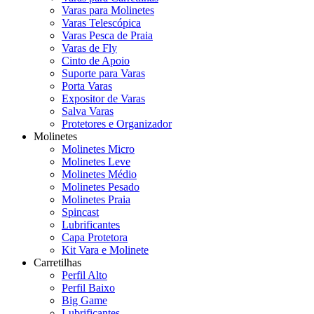
Varas para Molinetes
Varas Telescópica
Varas Pesca de Praia
Varas de Fly
Cinto de Apoio
Suporte para Varas
Porta Varas
Expositor de Varas
Salva Varas
Protetores e Organizador
Molinetes
Molinetes Micro
Molinetes Leve
Molinetes Médio
Molinetes Pesado
Molinetes Praia
Spincast
Lubrificantes
Capa Protetora
Kit Vara e Molinete
Carretilhas
Perfil Alto
Perfil Baixo
Big Game
Lubrificantes