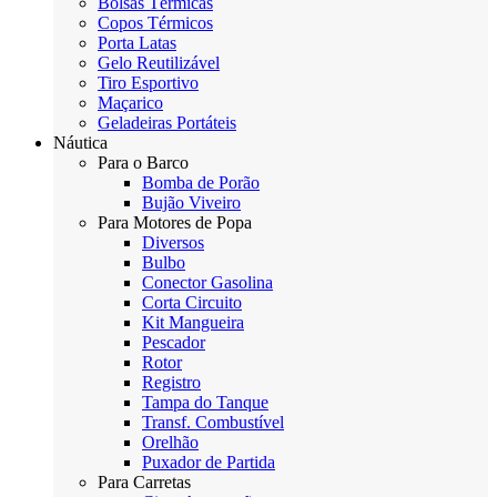
Bolsas Térmicas
Copos Térmicos
Porta Latas
Gelo Reutilizável
Tiro Esportivo
Maçarico
Geladeiras Portáteis
Náutica
Para o Barco
Bomba de Porão
Bujão Viveiro
Para Motores de Popa
Diversos
Bulbo
Conector Gasolina
Corta Circuito
Kit Mangueira
Pescador
Rotor
Registro
Tampa do Tanque
Transf. Combustível
Orelhão
Puxador de Partida
Para Carretas