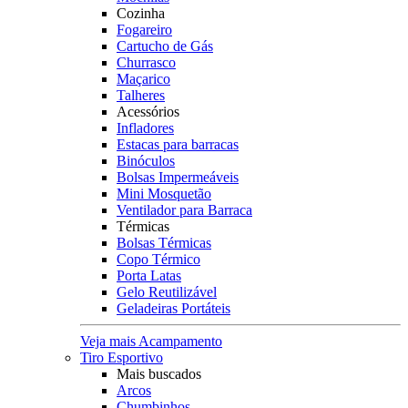
Cozinha
Fogareiro
Cartucho de Gás
Churrasco
Maçarico
Talheres
Acessórios
Infladores
Estacas para barracas
Binóculos
Bolsas Impermeáveis
Mini Mosquetão
Ventilador para Barraca
Térmicas
Bolsas Térmicas
Copo Térmico
Porta Latas
Gelo Reutilizável
Geladeiras Portáteis
Veja mais Acampamento
Tiro Esportivo
Mais buscados
Arcos
Chumbinhos