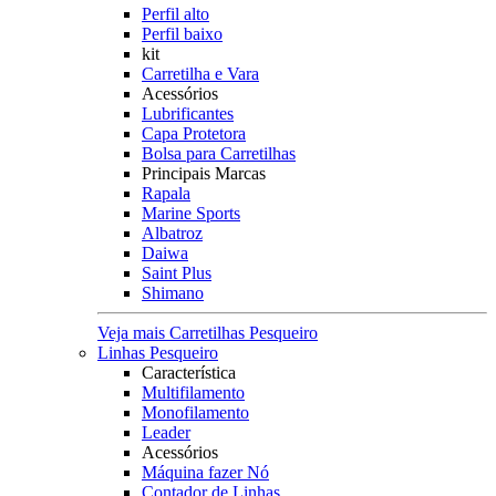
Perfil alto
Perfil baixo
kit
Carretilha e Vara
Acessórios
Lubrificantes
Capa Protetora
Bolsa para Carretilhas
Principais Marcas
Rapala
Marine Sports
Albatroz
Daiwa
Saint Plus
Shimano
Veja mais Carretilhas Pesqueiro
Linhas Pesqueiro
Característica
Multifilamento
Monofilamento
Leader
Acessórios
Máquina fazer Nó
Contador de Linhas