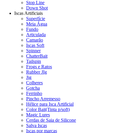
Stop Line
Down Shot
Iscas Artificiais
Superfície
Meia Água
Fundo
Articulada
Camarão
Iscas Soft
Spinner
ChatterBait
Tailspin
Frogs e Ratos
Rubber JIg
Jig
Colheres
Gotcha
Ferrinho
Pincho Arremesso
Hélice para Isca Artificial
Color Bait(Tinta p/soft)
Magic Lures
Cerdas de Saia de Silicone
Salva Iscas
Iscas por marcas