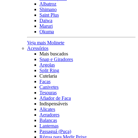
Albatroz
Shimano
Saint Plus
Daiwa
Maruri
Okuma
Veja mais Molinete
Acessórios
Mais buscados
Snap e Giradores
Argolas
Split Ring
Cutelaria
Facas
Canivetes
Tesouras
Afiador de Faca
Indispensáveis
Alicates
Aeradores
Balanças
Lanternas
Passaguá (Puça)
Régua para Medir Peixe