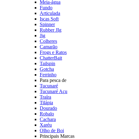
Meia-água
Fundo
Articulada
Iscas Soft
Spinner
Rubber JIg
Jig
Colheres
Camarão
Frogs e Ratos
ChatterBait
Tailspin
Gotcha
Ferrinho
Para pesca de
Tucunaré
Tucunaré Açu
Traíra
Tilápia
Dourado
Robalo
Cachara
Xaréu
Olho de Boi
Principais Marcas