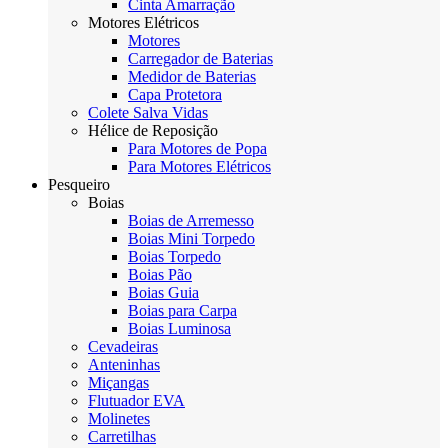
Cinta Amarração
Motores Elétricos
Motores
Carregador de Baterias
Medidor de Baterias
Capa Protetora
Colete Salva Vidas
Hélice de Reposição
Para Motores de Popa
Para Motores Elétricos
Pesqueiro
Boias
Boias de Arremesso
Boias Mini Torpedo
Boias Torpedo
Boias Pão
Boias Guia
Boias para Carpa
Boias Luminosa
Cevadeiras
Anteninhas
Miçangas
Flutuador EVA
Molinetes
Carretilhas