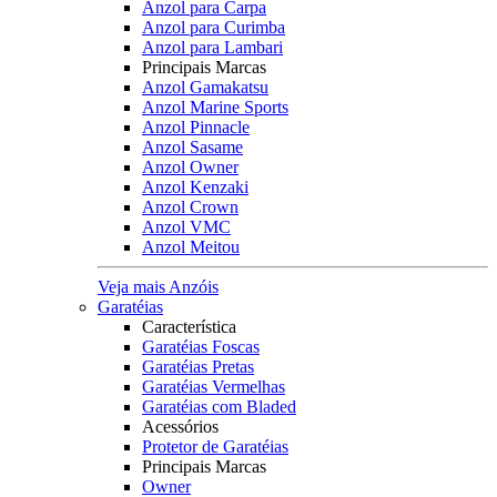
Anzol para Carpa
Anzol para Curimba
Anzol para Lambari
Principais Marcas
Anzol Gamakatsu
Anzol Marine Sports
Anzol Pinnacle
Anzol Sasame
Anzol Owner
Anzol Kenzaki
Anzol Crown
Anzol VMC
Anzol Meitou
Veja mais Anzóis
Garatéias
Característica
Garatéias Foscas
Garatéias Pretas
Garatéias Vermelhas
Garatéias com Bladed
Acessórios
Protetor de Garatéias
Principais Marcas
Owner