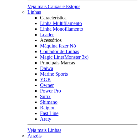
Veja mais Caixas e Estojos
Linhas
Característica
Linha Multifilamento
Linha Monofilamento
Leader
Acessórios
Máquina fazer Nó
Contador de Linhas
Magic Line(Monster 3x)
Principais Marcas
Daiwa
Marine Sports
YGK
Owner
Power Pro
Sufix
Shimano
Raiglon
Fast Line
Araty
Veja mais Linhas
Anzóis