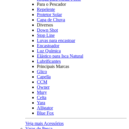
Para o Pescador
Repelente
Protetor Solar
Capa de Chuva
Diversos
Down Shot
Stop Line
Luvas para encastoar
Encastoador
Luz Química
Elástico para Isca Natural
Lubrificantes
Principais Marcas
Glico
Capella
CCM
Owner
Mury
Celta
Yara
Alligator
Blue Fox
Veja mais Acessórios
Varas de Pesca