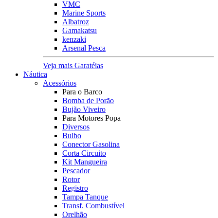
VMC
Marine Sports
Albatroz
Gamakatsu
kenzaki
Arsenal Pesca
Veja mais Garatéias
Náutica
Acessórios
Para o Barco
Bomba de Porão
Bujão Viveiro
Para Motores Popa
Diversos
Bulbo
Conector Gasolina
Corta Circuito
Kit Mangueira
Pescador
Rotor
Registro
Tampa Tanque
Transf. Combustível
Orelhão