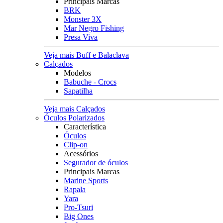
Principais Marcas
BRK
Monster 3X
Mar Negro Fishing
Presa Viva
Veja mais Buff e Balaclava
Calçados
Modelos
Babuche - Crocs
Sapatilha
Veja mais Calçados
Óculos Polarizados
Característica
Óculos
Clip-on
Acessórios
Segurador de óculos
Principais Marcas
Marine Sports
Rapala
Yara
Pro-Tsuri
Big Ones