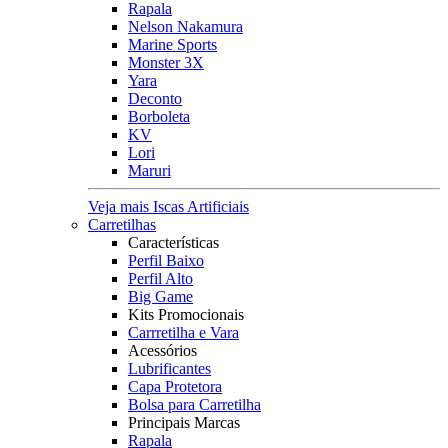
Rapala
Nelson Nakamura
Marine Sports
Monster 3X
Yara
Deconto
Borboleta
KV
Lori
Maruri
Veja mais Iscas Artificiais
Carretilhas
Características
Perfil Baixo
Perfil Alto
Big Game
Kits Promocionais
Carrretilha e Vara
Acessórios
Lubrificantes
Capa Protetora
Bolsa para Carretilha
Principais Marcas
Rapala