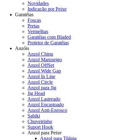
Novidades
Indicação por Peixe
Garatéias
Foscas
Pretas
Vermelhas
Garatéias com Bladed
Protetor de Garatéias
Anzóis
Anzol Chinu
Anzol Maruseigo
Anzol OffSet
Anzol Wide Gap
Anzol In Line
Anzol Circle
Anzol para Jig
Jig Head
Anzol Lastreado
Anzol Encastoado
Anzol Anti-Enrosco
Sabiki
Chuveirinho
Suport Hook
Anzol para Peixe
Anzol para Tilápia