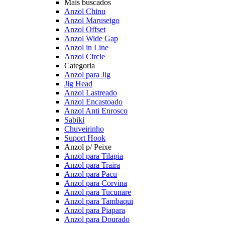
Mais buscados
Anzol Chinu
Anzol Maruseigo
Anzol Offset
Anzol Wide Gap
Anzol in Line
Anzol Circle
Categoria
Anzol para Jig
Jig Head
Anzol Lastreado
Anzol Encastoado
Anzol Anti Enrosco
Sabiki
Chuveirinho
Suport Hook
Anzol p/ Peixe
Anzol para Tilapia
Anzol para Traira
Anzol para Pacu
Anzol para Corvina
Anzol para Tucunare
Anzol para Tambaqui
Anzol para Piapara
Anzol para Dourado