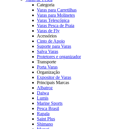
Categoria
Varas para Carretilhas
Varas para Molinetes
Varas Telescópica
Varas Pesca de Praia
Varas de Fly
Acessórios
Cinto de Apoio
Suporte para Varas
Salva Varas
Protetores e organizador
Transporte
Porta Varas
Organização
Expositor de Varas
Principais Marcas
Albatroz
Daiwa
Lumis
Marine Sports
Pesca Brasil
Rapala
Saint Plus
Shimano