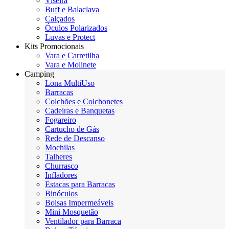
Viseira
Buff e Balaclava
Calçados
Óculos Polarizados
Luvas e Protect
Kits Promocionais
Vara e Carretilha
Vara e Molinete
Camping
Lona MultiUso
Barracas
Colchões e Colchonetes
Cadeiras e Banquetas
Fogareiro
Cartucho de Gás
Rede de Descanso
Mochilas
Talheres
Churrasco
Infladores
Estacas para Barracas
Binóculos
Bolsas Impermeáveis
Mini Mosquetão
Ventilador para Barraca