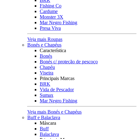
BRK
Fishing Co
Cardume
Monster 3X
Mar Negro Fishing
Presa Viva
Veja mais Roupas
Bonés e Chapéus
Característica
Bonés
Bonés c/ proteção de pescoço
Chapéu
Viseira
Principais Marcas
BRK
Vida de Pescador
Sumax
Mar Negro Fishing
Veja mais Bonés e Chapéus
Buff e Balaclava
Máscara
Buff
Balaclava