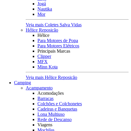
Jogá
Nautika
Mor
Veja mais Coletes Salva Vidas
Hélice Reposição
Hélice
Para Motores de Popa
Para Motores Elétricos
Principais Marcas
Clipper
MFX
Minn Kota
Veja mais Hélice Reposição
Camping
Acampamento
Acomodações
Barracas
Colchões e Colchonetes
Cadeiras e Banquetas
Lona Multiuso
Rede de Descanso
Viagens
Mochilas