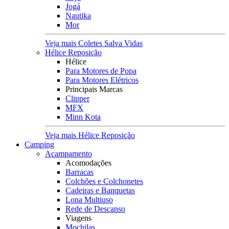
Jogá
Nautika
Mor
Veja mais Coletes Salva Vidas
Hélice Reposição
Hélice
Para Motores de Popa
Para Motores Elétricos
Principais Marcas
Clipper
MFX
Minn Kota
Veja mais Hélice Reposição
Camping
Acampamento
Acomodações
Barracas
Colchões e Colchonetes
Cadeiras e Banquetas
Lona Multiuso
Rede de Descanso
Viagens
Mochilas