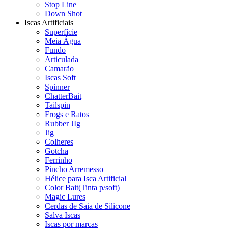
Stop Line
Down Shot
Iscas Artificiais
Superfície
Meia Água
Fundo
Articulada
Camarão
Iscas Soft
Spinner
ChatterBait
Tailspin
Frogs e Ratos
Rubber JIg
Jig
Colheres
Gotcha
Ferrinho
Pincho Arremesso
Hélice para Isca Artificial
Color Bait(Tinta p/soft)
Magic Lures
Cerdas de Saia de Silicone
Salva Iscas
Iscas por marcas