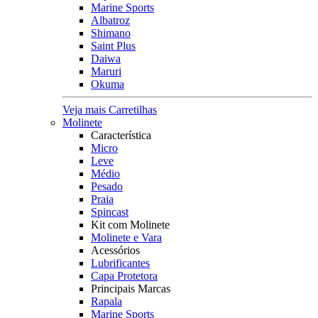
Marine Sports
Albatroz
Shimano
Saint Plus
Daiwa
Maruri
Okuma
Veja mais Carretilhas
Molinete
Característica
Micro
Leve
Médio
Pesado
Praia
Spincast
Kit com Molinete
Molinete e Vara
Acessórios
Lubrificantes
Capa Protetora
Principais Marcas
Rapala
Marine Sports