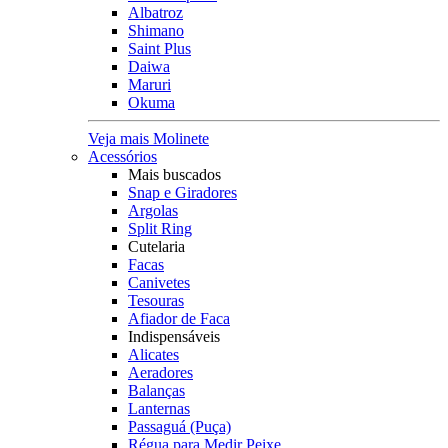
Albatroz
Shimano
Saint Plus
Daiwa
Maruri
Okuma
Veja mais Molinete
Acessórios
Mais buscados
Snap e Giradores
Argolas
Split Ring
Cutelaria
Facas
Canivetes
Tesouras
Afiador de Faca
Indispensáveis
Alicates
Aeradores
Balanças
Lanternas
Passaguá (Puça)
Régua para Medir Peixe