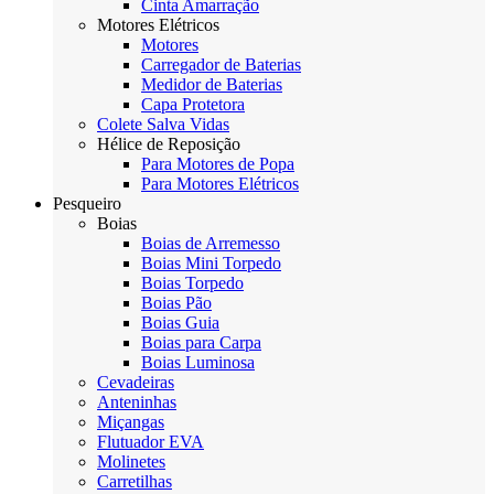
Cinta Amarração
Motores Elétricos
Motores
Carregador de Baterias
Medidor de Baterias
Capa Protetora
Colete Salva Vidas
Hélice de Reposição
Para Motores de Popa
Para Motores Elétricos
Pesqueiro
Boias
Boias de Arremesso
Boias Mini Torpedo
Boias Torpedo
Boias Pão
Boias Guia
Boias para Carpa
Boias Luminosa
Cevadeiras
Anteninhas
Miçangas
Flutuador EVA
Molinetes
Carretilhas