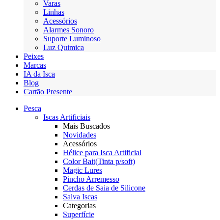
Varas
Linhas
Acessórios
Alarmes Sonoro
Suporte Luminoso
Luz Quimica
Peixes
Marcas
IA da Isca
Blog
Cartão Presente
Pesca
Iscas Artificiais
Mais Buscados
Novidades
Acessórios
Hélice para Isca Artificial
Color Bait(Tinta p/soft)
Magic Lures
Pincho Arremesso
Cerdas de Saia de Silicone
Salva Iscas
Categorias
Superfície