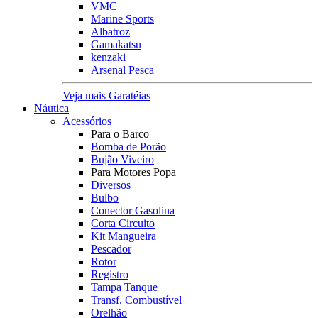
VMC
Marine Sports
Albatroz
Gamakatsu
kenzaki
Arsenal Pesca
Veja mais Garatéias
Náutica
Acessórios
Para o Barco
Bomba de Porão
Bujão Viveiro
Para Motores Popa
Diversos
Bulbo
Conector Gasolina
Corta Circuito
Kit Mangueira
Pescador
Rotor
Registro
Tampa Tanque
Transf. Combustível
Orelhão