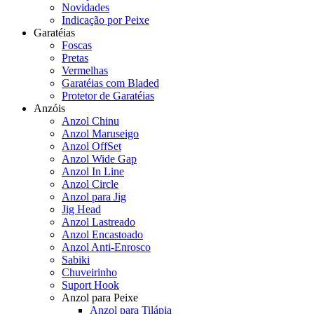
Novidades
Indicação por Peixe
Garatéias
Foscas
Pretas
Vermelhas
Garatéias com Bladed
Protetor de Garatéias
Anzóis
Anzol Chinu
Anzol Maruseigo
Anzol OffSet
Anzol Wide Gap
Anzol In Line
Anzol Circle
Anzol para Jig
Jig Head
Anzol Lastreado
Anzol Encastoado
Anzol Anti-Enrosco
Sabiki
Chuveirinho
Suport Hook
Anzol para Peixe
Anzol para Tilápia