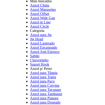
Mais buscados
Anzol Chinu
Anzol Maruseigo
Anzol Offset
Anzol Wide Gap
Anzol in Line
Anzol Circle
Categoria
Anzol para Jig
Jig Head
Anzol Lastreado
Anzol Encastoado
Anzol Anti Enrosco
Sabiki
Chuveirinho
Suport Hook
Anzol p/ Peixe
Anzol para Tilapia
Anzol para Traira
Anzol para Pacu
Anzol para Corvina
Anzol para Tucunare
Anzol para Tambaqui
Anzol para Piapara
Anzol para Dourado