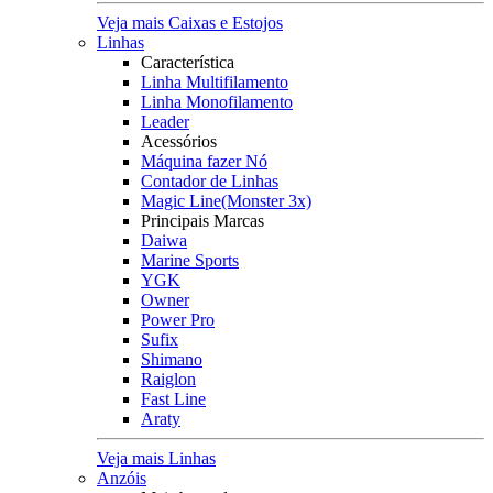
Veja mais Caixas e Estojos
Linhas
Característica
Linha Multifilamento
Linha Monofilamento
Leader
Acessórios
Máquina fazer Nó
Contador de Linhas
Magic Line(Monster 3x)
Principais Marcas
Daiwa
Marine Sports
YGK
Owner
Power Pro
Sufix
Shimano
Raiglon
Fast Line
Araty
Veja mais Linhas
Anzóis