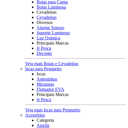
Boias para Carpa
Boias Luminosa
Cevadeiras
Cevadeiras
Diversos
Alarme Sonoro
Suporte Luminoso
Luz Quimica
Principais Marcas
Jr Pesca
Deconto
Veja mais Boias e Cevadeiras
Iscas para Pesqueiro
Iscas
Anteninhas
Miçangas
Flutuador EVA
Principais Marcas
Jr Pesca
Veja mais Iscas para Pesqueiro
Acessórios
Categoria
Anzóis