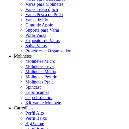
Varas para Molinetes
Varas Telescópica
Varas Pesca de Praia
Varas de Fly
Cinto de Apoio
Suporte para Varas
Porta Varas
Expositor de Varas
Salva Varas
Protetores e Organizador
Molinetes
Molinetes Micro
Molinetes Leve
Molinetes Médio
Molinetes Pesado
Molinetes Praia
Spincast
Lubrificantes
Capa Protetora
Kit Vara e Molinete
Carretilhas
Perfil Alto
Perfil Baixo
Big Game
Lubrificantes