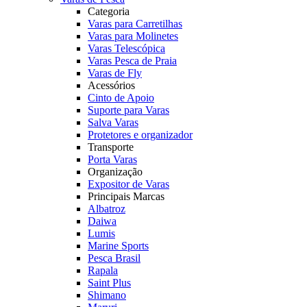
Categoria
Varas para Carretilhas
Varas para Molinetes
Varas Telescópica
Varas Pesca de Praia
Varas de Fly
Acessórios
Cinto de Apoio
Suporte para Varas
Salva Varas
Protetores e organizador
Transporte
Porta Varas
Organização
Expositor de Varas
Principais Marcas
Albatroz
Daiwa
Lumis
Marine Sports
Pesca Brasil
Rapala
Saint Plus
Shimano