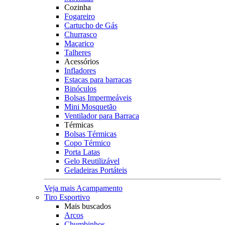
Cozinha
Fogareiro
Cartucho de Gás
Churrasco
Maçarico
Talheres
Acessórios
Infladores
Estacas para barracas
Binóculos
Bolsas Impermeáveis
Mini Mosquetão
Ventilador para Barraca
Térmicas
Bolsas Térmicas
Copo Térmico
Porta Latas
Gelo Reutilizável
Geladeiras Portáteis
Veja mais Acampamento
Tiro Esportivo
Mais buscados
Arcos
Chumbinhos