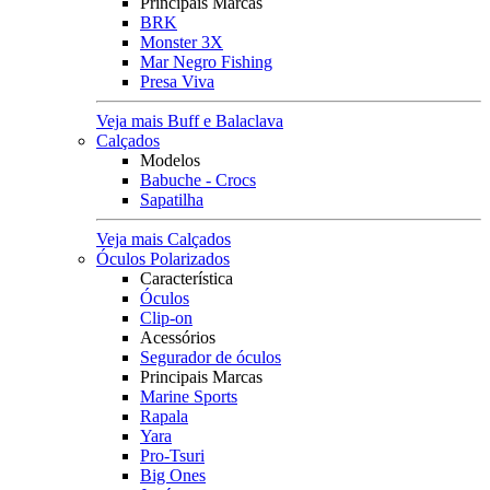
Principais Marcas
BRK
Monster 3X
Mar Negro Fishing
Presa Viva
Veja mais Buff e Balaclava
Calçados
Modelos
Babuche - Crocs
Sapatilha
Veja mais Calçados
Óculos Polarizados
Característica
Óculos
Clip-on
Acessórios
Segurador de óculos
Principais Marcas
Marine Sports
Rapala
Yara
Pro-Tsuri
Big Ones