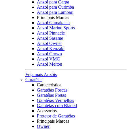
Anzol para Carpa
Anzol para Curimba
Anzol para Lambari
Principais Marcas
Anzol Gamakatsu
Anzol Marine Sports
Anzol Pinnacle
Anzol Sasame
Anzol Owner
Anzol Kenzaki
Anzol Crown
Anzol VMC
Anzol Meitou
Veja mais Anzóis
Garatéias
Característica
Garatéias Foscas
Garatéias Pretas
Garatéias Vermelhas
Garatéias com Bladed
Acessórios
Protetor de Garatéias
Principais Marcas
Owner