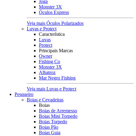
Jogá
Monster 3X
Óculos Express
Veja mais Óculos Polarizados
Luvas e Protect
Característica
Luvas
Protect
Principais Marcas
Owner
Fishing Co
Monster 3X
Albatroz
Mar Negro Fishing
Veja mais Luvas e Protect
Pesqueiro
Boias e Cevadeiras
Boias
Boias de Arremesso
Boias Mini Torpedo
Boias Torpedo
Boias Pão
Boias Guia