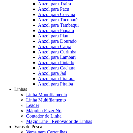
Anzol para Traíra
Anzol para Pacu
Anzol para Corvina
Anzol para Tucunaré
Anzol para Tambaqui
Anzol para Piapara
Anzol para Piau
Anzol para Dourado
Anzol para Carpa
Anzol para Curimba
Anzol para Lambari
Anzol para Pintado
Anzol para Cachara
Anzol para Jaú
Anzol para Pirarara
Anzol para Piraíba
Linhas
Linha Monofilamento
Linha Multifilamento
Leader
Máquina Fazer Nó
Contador de Linha
Magic Line - Renovador de Linhas
Varas de Pesca
Varas para Carretilhas