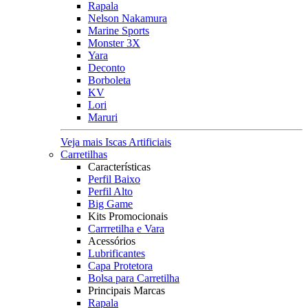
Rapala
Nelson Nakamura
Marine Sports
Monster 3X
Yara
Deconto
Borboleta
KV
Lori
Maruri
Veja mais Iscas Artificiais
Carretilhas
Características
Perfil Baixo
Perfil Alto
Big Game
Kits Promocionais
Carrretilha e Vara
Acessórios
Lubrificantes
Capa Protetora
Bolsa para Carretilha
Principais Marcas
Rapala