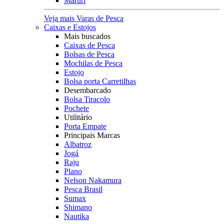
Maruri
Veja mais Varas de Pesca
Caixas e Estojos
Mais buscados
Caixas de Pesca
Bolsas de Pesca
Mochilas de Pesca
Estojo
Bolsa porta Carretilhas
Desembarcado
Bolsa Tiracolo
Pochete
Utilitário
Porta Empate
Principais Marcas
Albatroz
Jogá
Raju
Plano
Nelson Nakamura
Pesca Brasil
Sumax
Shimano
Nautika