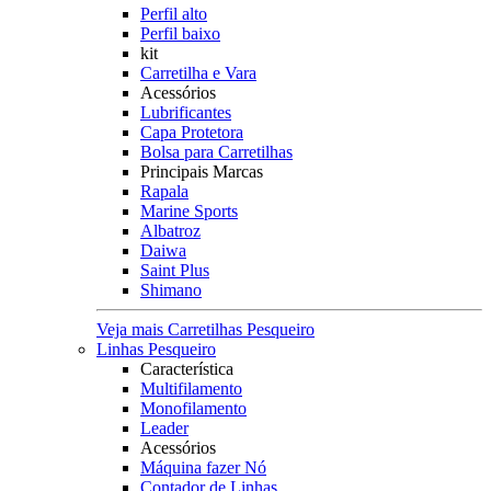
Perfil alto
Perfil baixo
kit
Carretilha e Vara
Acessórios
Lubrificantes
Capa Protetora
Bolsa para Carretilhas
Principais Marcas
Rapala
Marine Sports
Albatroz
Daiwa
Saint Plus
Shimano
Veja mais Carretilhas Pesqueiro
Linhas Pesqueiro
Característica
Multifilamento
Monofilamento
Leader
Acessórios
Máquina fazer Nó
Contador de Linhas