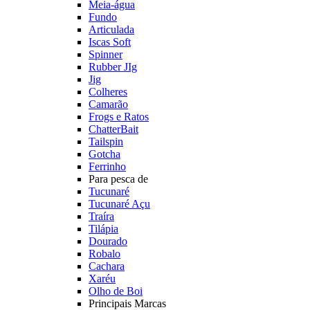
Meia-água
Fundo
Articulada
Iscas Soft
Spinner
Rubber JIg
Jig
Colheres
Camarão
Frogs e Ratos
ChatterBait
Tailspin
Gotcha
Ferrinho
Para pesca de
Tucunaré
Tucunaré Açu
Traíra
Tilápia
Dourado
Robalo
Cachara
Xaréu
Olho de Boi
Principais Marcas