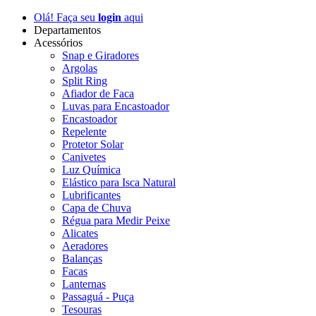
Olá! Faça seu
login
aqui
Departamentos
Acessórios
Snap e Giradores
Argolas
Split Ring
Afiador de Faca
Luvas para Encastoador
Encastoador
Repelente
Protetor Solar
Canivetes
Luz Química
Elástico para Isca Natural
Lubrificantes
Capa de Chuva
Régua para Medir Peixe
Alicates
Aeradores
Balanças
Facas
Lanternas
Passaguá - Puça
Tesouras