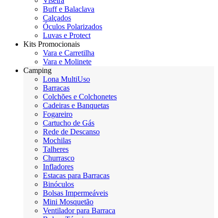
Viseira
Buff e Balaclava
Calçados
Óculos Polarizados
Luvas e Protect
Kits Promocionais
Vara e Carretilha
Vara e Molinete
Camping
Lona MultiUso
Barracas
Colchões e Colchonetes
Cadeiras e Banquetas
Fogareiro
Cartucho de Gás
Rede de Descanso
Mochilas
Talheres
Churrasco
Infladores
Estacas para Barracas
Binóculos
Bolsas Impermeáveis
Mini Mosquetão
Ventilador para Barraca