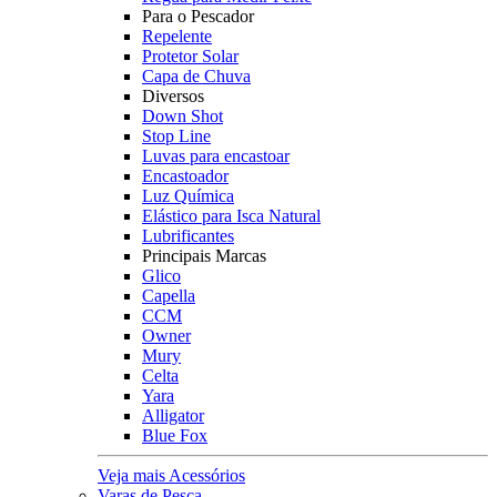
Para o Pescador
Repelente
Protetor Solar
Capa de Chuva
Diversos
Down Shot
Stop Line
Luvas para encastoar
Encastoador
Luz Química
Elástico para Isca Natural
Lubrificantes
Principais Marcas
Glico
Capella
CCM
Owner
Mury
Celta
Yara
Alligator
Blue Fox
Veja mais Acessórios
Varas de Pesca