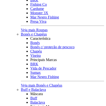
BRK
Fishing Co
Cardume
Monster 3X
Mar Negro Fishing
Presa Viva
Veja mais Roupas
Bonés e Chapéus
Característica
Bonés
Bonés c/ proteção de pescoço
Chapéu
Viseira
Principais Marcas
BRK
Vida de Pescador
Sumax
Mar Negro Fishing
Veja mais Bonés e Chapéus
Buff e Balaclava
Máscara
Buff
Balaclava