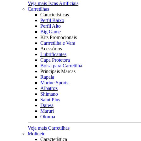
Veja mais Iscas Artificiais
Carretilhas
Características
Perfil Baixo
Perfil Alto
Big Game
Kits Promocionais
Carrretilha e Vara
Acessórios
Lubrificantes
Capa Protetora
Bolsa para Carretilha
Principais Marcas
Rapala
Marine Sports
Albatroz
Shimano
Saint Plus
Daiwa
Maruri
Okuma
Veja mais Carretilhas
Molinete
Característica