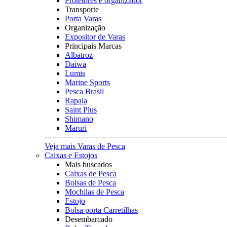
Protetores e organizador
Transporte
Porta Varas
Organização
Expositor de Varas
Principais Marcas
Albatroz
Daiwa
Lumis
Marine Sports
Pesca Brasil
Rapala
Saint Plus
Shimano
Maruri
Veja mais Varas de Pesca
Caixas e Estojos
Mais buscados
Caixas de Pesca
Bolsas de Pesca
Mochilas de Pesca
Estojo
Bolsa porta Carretilhas
Desembarcado