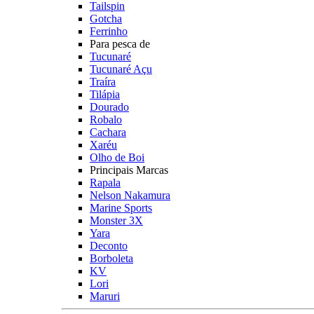
Tailspin
Gotcha
Ferrinho
Para pesca de
Tucunaré
Tucunaré Açu
Traíra
Tilápia
Dourado
Robalo
Cachara
Xaréu
Olho de Boi
Principais Marcas
Rapala
Nelson Nakamura
Marine Sports
Monster 3X
Yara
Deconto
Borboleta
KV
Lori
Maruri