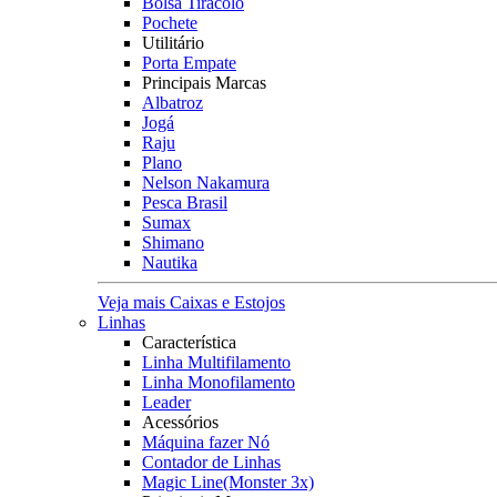
Bolsa Tiracolo
Pochete
Utilitário
Porta Empate
Principais Marcas
Albatroz
Jogá
Raju
Plano
Nelson Nakamura
Pesca Brasil
Sumax
Shimano
Nautika
Veja mais Caixas e Estojos
Linhas
Característica
Linha Multifilamento
Linha Monofilamento
Leader
Acessórios
Máquina fazer Nó
Contador de Linhas
Magic Line(Monster 3x)