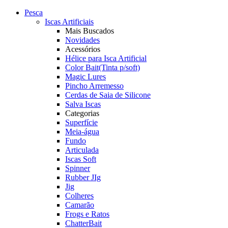
Pesca
Iscas Artificiais
Mais Buscados
Novidades
Acessórios
Hélice para Isca Artificial
Color Bait(Tinta p/soft)
Magic Lures
Pincho Arremesso
Cerdas de Saia de Silicone
Salva Iscas
Categorias
Superfície
Meia-água
Fundo
Articulada
Iscas Soft
Spinner
Rubber JIg
Jig
Colheres
Camarão
Frogs e Ratos
ChatterBait