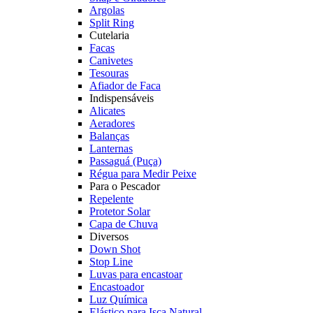
Argolas
Split Ring
Cutelaria
Facas
Canivetes
Tesouras
Afiador de Faca
Indispensáveis
Alicates
Aeradores
Balanças
Lanternas
Passaguá (Puça)
Régua para Medir Peixe
Para o Pescador
Repelente
Protetor Solar
Capa de Chuva
Diversos
Down Shot
Stop Line
Luvas para encastoar
Encastoador
Luz Química
Elástico para Isca Natural