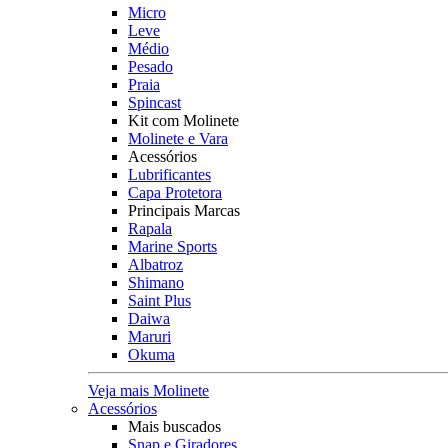
Micro
Leve
Médio
Pesado
Praia
Spincast
Kit com Molinete
Molinete e Vara
Acessórios
Lubrificantes
Capa Protetora
Principais Marcas
Rapala
Marine Sports
Albatroz
Shimano
Saint Plus
Daiwa
Maruri
Okuma
Veja mais Molinete
Acessórios
Mais buscados
Snap e Giradores